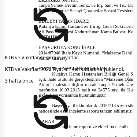
Tanpa Yemek Üretim Temz. ve İnş. San. ve Tic. Ltd. Ş
İkitelli Organize Sanayi Çorapçılar Sosyal Tesisle
İHALEYİ YAPAN İDARE
:
Kütahya Kamu Hastaneleri Birliği Genel Sekreterliği
Ali Paşa Mahallesi Abdurrahman Karaa Bulvarı Kon
KÜTAHYA
BAŞVURUYA KONU İHALE:
2014/87948
İhale Kayıt Numaralı “Malzeme Dahil Ye
KTB ve Vakıflar Temmuz Fiyatları
Alımı” İhalesi
KTB ve Vakıflar 2026 Fiyatları veri tabanına yüklendi.
KURUMCA YAPILAN İNCELEME
:
Kütahya Kamu Hastaneleri Birliği Genel Sekr
açık ihale usulü
ile
gerçekleştirilen “
Malzeme D
âhil
3 hafta önce
Alımı”
ihalesine
ilişkin olarak Tanpa Yemek Üreti
tarafından
16.03.2015 tarih ve 24575
sayı ile Kuru
şikâyet başvurusunda bulunulmuşt
ur.
Başvuruya ilişkin olarak
2015/713
sayılı şik
neticesinde esas inceleme raporu tanzim edilmiştir.
KARAR:
Esas inceleme raporu ve ekleri incelendi: