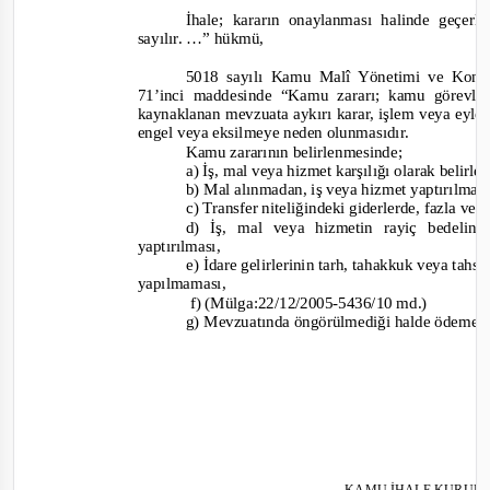
İhale; kararın onaylanması halinde geçer
sayılır. …”
hükmü,
5018 sayılı Kamu Malî Yönetimi ve Kont
71’inci maddesinde
“Kamu zararı; kamu görevlil
kaynaklanan mevzuata aykırı karar, işlem veya eyl
engel veya eksilmeye neden olunmasıdır.
Kamu zararının belirlenmesinde;
a) İş, mal veya hizmet karşılığı olarak belirl
b) Mal alınmadan, iş veya hizmet yaptırılma
c) Transfer niteliğindeki giderlerde, fazla v
d) İş, mal veya hizmetin rayiç bedelin
yaptırılması,
e) İdare gelirlerinin tarh, tahakkuk veya tahs
yapılmaması,
f)
(Mülga:22/12/2005
-5436/10 md.)
g) Mevzuatında öngörülmediği halde ödeme ya
KAMU İHALE KURUL