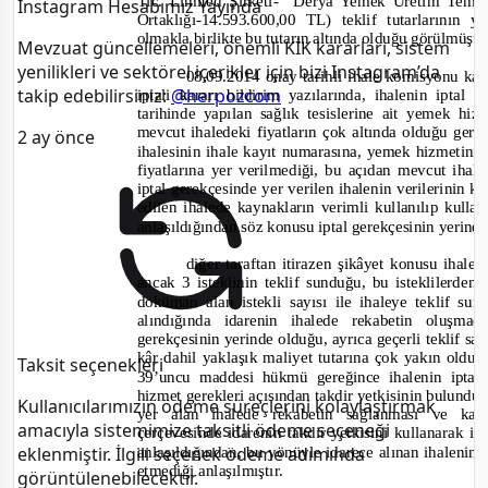
Tic. Limited Şirketi
-
Derya Yemek Üretim Tem. İn
Instagram Hesabımız Yayında
Ortaklığı
-
14.593.600,00 TL) teklif tutarlarının 
olmakla birlikte bu tutarın altında olduğu görülmüşt
Mevzuat güncellemeleri, önemli KİK kararları, sistem
yenilikleri ve sektörel içerikler için bizi Instagram’da
08.09.2014 onay tarihli ihale komisyonu ka
takip edebilirsiniz:
@herpozcom
iptali kararı bildirim yazılarında, ihalenin iptal
tarihinde yapılan sağlık tesislerine ait yemek hi
mevcut ihaledeki fiyatların çok altında olduğu ge
2 ay önce
ihalesinin ihale kayıt numarasına, yemek hizmetinin 
fiyatlarına yer verilmediği, bu açıdan mevcut ihale
iptal gerekçesinde yer verilen ihalenin verilerinin 
edilen ihalede kaynakların verimli kullanılıp kul
anlaşıldığından söz konusu iptal gerekçesinin yerin
diğer taraftan itirazen şikâyet konusu ihale
ancak 3 isteklinin teklif sunduğu, bu isteklilerden 
doküman alan istekli sayısı ile ihaleye teklif sun
alındığında idarenin ihalede rekabetin oluşm
gerekçesinin yerinde olduğu, ayrıca geçerli teklif sahi
kâr dahil yaklaşık maliyet tutarına çok yakın olduğ
Taksit seçenekleri
39’uncu maddesi hükmü gereğince ihalenin iptal
hizmet gerekleri açısından takdir yetkisinin bulun
Kullanıcılarımızın ödeme süreçlerini kolaylaştırmak
yer alan ihalede rekabetin sağlanması ve kayna
amacıyla sistemimize taksitli ödeme seçeneği
çerçevesinde idarenin takdir yetkisini kullanarak i
anlaşıldığından, bu yönüyle idarece alınan ihalenin 
eklenmiştir. İlgili seçenek ödeme adımında
etmediği anlaşılmıştır.
görüntülenebilecektir.