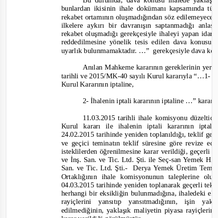
Bu durumda; dava konusu ihalede yaklaşık 
bunlardan ikisinin ihale dokümanı kapsamında tüm 
rekabet ortamının oluşmadığından söz edilemeyece
ilkelere aykırı bir davranışın saptanmadığı anla
rekabet oluşmadığı gerekçesiyle ihaleyi yapan idarec
reddedilmesine yönelik tesis edilen dava konus
uyarlık bulunmamaktadır. …”
gerekçesiyle dava konu
Anılan Mahkeme kararının gereklerinin yerin
tarihli ve 2015/MK-
40 sayılı Kurul kararıyla
“…
1- 1
Kurul Kararının iptaline,
2-
İhalenin iptali kararının iptaline …”
karar 
11.03.2015 tar
ihli ihale komisyonu düzeltici
Kurul kararı ile ihalenin iptali kararının ipt
24.02.2015 tarihinde yeniden toplanıldığı, teklif geç
ve
geçici teminatın teklif süresine göre revize ed
isteklilerden öğrenilmesine karar verildiği, geçerli te
ve İnş. San. ve Tic. Ltd. Şti. ile Seç
-
san Yemek Hiz
San. ve Tic. Ltd. Şti.
-
Derya Yemek Üretim Tem. İn
Ortaklığının ihale komisyonunun taleplerine ol
04.03.2015 tarihinde yeniden toplanarak geçerli tekli
herhangi bir eksikliğin bulunmadığına, ihaledeki ek
rayiçlerini yansıtıp yansıtmadığının, işin y
edilmediğinin, yaklaşık maliyetin piyasa rayiçlerin