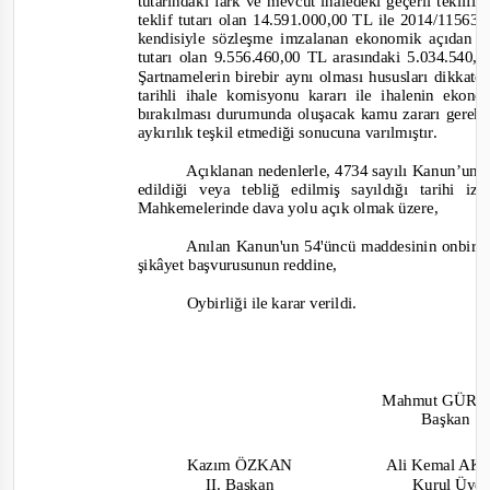
tutarındaki fark ve mevcut ihaledeki geçerli teklif
teklif tutarı olan 14.591.000,00 TL ile 2014/115631
ken
disiyle sözleşme imzalanan ekonomik açıdan en 
tutarı olan
9.556.460,00 TL
arasındaki 5.034.540,
Şartnamelerin birebir aynı olması hususları dikkat
tarihli ihale komisyo
nu kararı ile ihalenin ekono
bırakılması durumunda oluşacak kamu zararı gerekç
aykırılık teşkil etmediği sonucuna varılmıştır.
Açıklanan nedenlerle, 4734 sayılı Kanun’un 6
edildiği veya tebliğ edilmiş sayıldığı tarihi
Mahkemelerinde dava yolu açık olmak üzere,
Anılan Kanun'un 54'üncü maddesinin onbirinc
şikâyet başvurusunun reddine,
Oybirliği ile karar verildi.
Mahmut GÜR
Başkan
Kazım ÖZKAN
Ali Kemal A
II. Başkan
Kurul Üye