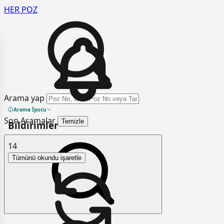
HER
POZ
Arama yap
Arama İpucu
Son Aramalar
Temizle
Bildirimler
14
Tümünü okundu işaretle