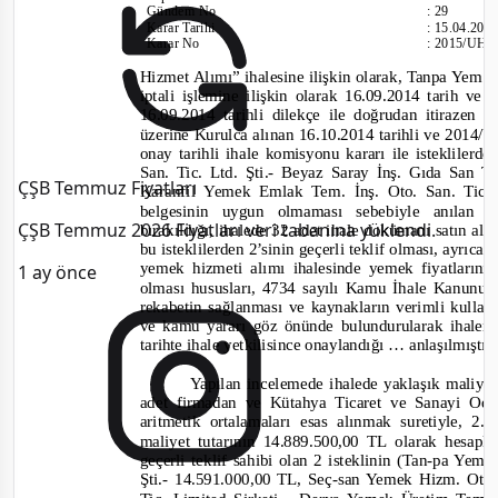
Gündem No
:
29
Karar Tarihi
:
15.04.201
Karar No
:
2015/UH.
Hizmet Alımı” ihalesine ilişkin olarak, Tanpa Yem. Ü
iptali i
şlemine ilişkin olarak 16.09.2014 tarih ve
16.09.2014 tarihli dilekçe ile doğrudan itirazen
üzerine Kurulca alınan 16.10.2014 tarihli ve 2014/U
onay tarihli ihale komisyonu kararı ile isteklile
San. Tic. Ltd. Şti.
-
Beyaz Saray İnş. Gıda San Tic
ÇŞB Temmuz Fiyatları
Karanfil Yemek Emlak Tem. İnş. Oto. San. Tic. 
belgesinin uygun olmaması sebebiyle anılan i
ÇŞB Temmuz 2026 Fiyatları veri tabanına yüklendi.
bırakıldığı, ihalede 32 adet ihale dokümanı satın alı
bu isteklilerden 2’sinin geçerli teklif olması, ayrıca 
yemek hizmeti alımı ihalesinde yemek fiyatlarını
1 ay önce
olması hususları, 4734 sayılı Kamu İhale Kanunu’
rekabetin sağlanması ve kaynakların verimli kullan
ve kamu yararı göz önünde bulundurularak ihalenin
tarihte ihale yetkilisince onaylandığı … anlaşılmıştır
Yapılan incelemede ihalede yaklaşık maliyet
adet firmadan ve Kütahya Ticaret ve Sanayi Oda
aritmetik ortalamaları esas alınmak suretiyle,
maliyet tutarının 14.889.500,00 TL olarak hesapla
geçerli teklif sahibi olan 2 isteklinin
(Tan-
pa Yemek
Şti.
-
14.591.000,00 TL, Seç
-
san Yemek Hizm. Otom