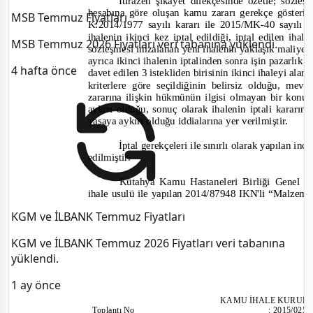
İtirazen şikâyet dilekçesinde özetle; sözl
hesabına göre oluşan kamu zararı gerekçe göster
MSB Temmuz Fiyatları
K:2014/1977 sayılı kararı ile
2015/MK-
40 sayılı 
ihalenin ikinci kez iptal edildiği, iptal edilen iha
MSB Temmuz 2026 Fiyatları veri tabanına yüklendi.
sözleşmesi imzalanan yeni ihalenin yaklaşık maliyet
ayrıca ikinci ihalenin iptalinden sonra işin pazarlık 
4 hafta önce
davet edilen 3 istekliden biri
sinin ikinci ihaleyi alan 
kriterlere göre seçildiğinin belirsiz olduğu, m
zararına ilişkin hükmünün ilgisi olmayan bir konud
aykırı olduğu, sonuç olarak ihalenin iptali kararın
yasaya aykırı olduğu iddialarına yer verilmiştir.
İptal gerekçeleri ile sınırlı olarak yapılan i
edilmiştir.
Kütahya Kamu Has
tane
leri Birliği Genel 
ihale usulü ile yapılan 2014/87948 IKN'li “Malzem
KGM ve İLBANK Temmuz Fiyatları
KGM ve İLBANK Temmuz 2026 Fiyatları veri tabanına
yüklendi.
1 ay önce
KAMU İHALE KURUL
Toplantı
No
:
2015/025