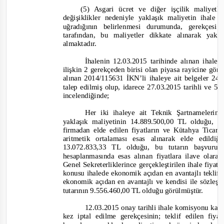
(5) Asgari ücret ve diğer işçilik maliyet
değişiklikler nedeniyle yaklaşık maliyetin ihale
uğradığının belirlenmesi durumunda, gerekçesi
tarafından, bu maliyetler dikkate alınarak yakl
almaktadır.
İhalenin 12.03.2015 tarihinde alınan ihale
ilişkin 2 gerekçeden birisi olan piyasa rayicine gö
alınan 2014/115631 İKN’li ihaleye ait belgeler 24.
talep edilmiş olup, idarece 27.03.2015 tarihli ve 5
incelendiğinde;
Her iki ihaleye ait Teknik Şartnameleri
yaklaşık maliyetinin 14.889.500,00 TL olduğu, bu
firmadan elde edilen fiyatların ve Kütahya Ticar
aritmetik ortalaması esas alınarak elde edildi
13.07
2.833,33 TL olduğu, bu tutarın başvuru
hesaplanmasında esas alınan fiyatlara ilave ola
Genel Sekreterliklerince gerçekleştirilen ihale fiyatl
konusu ihalede ekonomik açıdan en avantajlı teklif
ekonomik açıdan en avantajlı ve kendisi ile sözleşm
tutarının 9.556.460,00 TL olduğu görülmüştür.
12.03.2015 onay tari
hli ihale komisyonu kar
kez iptal edilme gerekçesinin; teklif edilen fiy