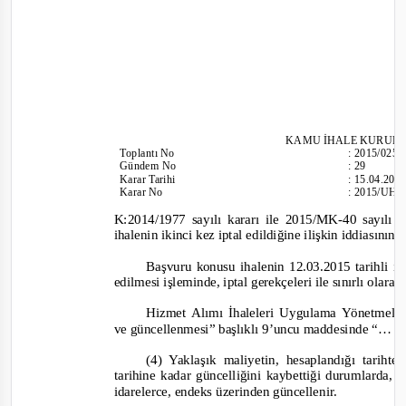
KAMU İHALE KURUL
Toplantı
No
:
2015/025
Gündem No
:
29
Karar Tarihi
:
15.04.201
Karar No
:
2015/UH.
K:2014/1977 sayılı kararı ile 2015/MK
-
40 sayılı 
ihalenin ikinci kez iptal edildiğine ilişkin iddiasını
Başvuru konusu ihalenin 12.03.2015 tarihli ih
edilmesi işleminde, iptal gerekçeleri ile sınırlı olar
Hizmet Alımı İhaleleri Uygulama Yönetmeliğ
ve güncellenmesi” başlıklı 9’uncu maddesinde
“…
(4) Yaklaşık maliyetin, hesaplandığı tariht
tarihine kadar güncelliğini kaybettiği durumlarda, i
idarelerce, endeks üzerinden güncellenir.