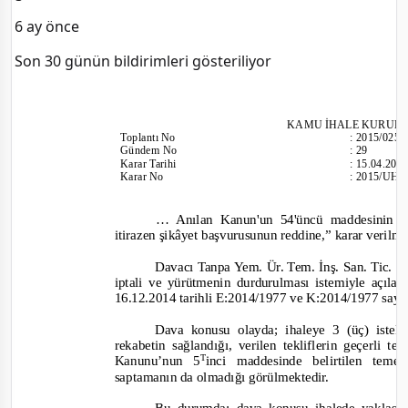
6 ay önce
Son 30 günün bildirimleri gösteriliyor
KAMU İHALE KURUL
Toplantı
No
:
2015/025
Gündem No
:
29
Karar Tarihi
:
15.04.201
Karar No
:
2015/UH.
… Anılan Kanun'un 54'üncü maddesinin on
itirazen şikâyet başvurusunun reddine,”
karar verilmi
Davacı Tanpa Yem. Ür. Tem. İnş. San. Tic. Lt
iptali ve yürütmenin durdurulması istemiyle açıla
16.12.2014 tarihli E:2014/1977 ve K:2014/1977 sayıl
Dava konusu olayda; ihaleye 3 (üç) istekl
rekabetin sağlandığı, verilen tekliflerin geçerli t
T
Kanunu’nun 5
inci maddesinde belirtilen teme
saptamanın da olmadığı görülmektedir.