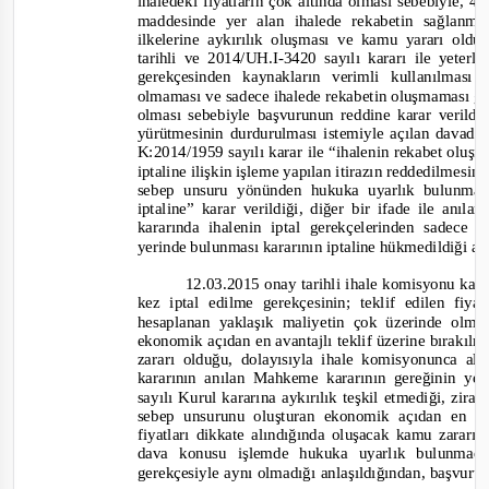
ihaledeki fiyatların çok altında olması sebebiyle,
maddesinde yer alan ihalede rekabetin sağlanma
ilkelerine aykırılık oluşması ve kamu yararı o
tarihli ve 2014/UH.I-
3420 sayılı kararı ile yeterl
gerekçesinden kaynakların verimli kullanılması
olmaması ve sadece ihalede rekabetin oluşmaması ger
olması sebebiyle başvurunun reddine karar verildi
yürütmesinin durdurulması istemiyle açılan davad
K:2014/1959 sayılı karar ile
“ihalenin rekabet oluşm
iptaline ilişkin işleme yapılan itirazın reddedilmesi
sebep unsuru yönünden hukuka uyarlık bulunma
iptaline”
karar verildiği, diğer bir ifade ile an
kararında ihalenin iptal gerekçelerinden sadece
yerinde bul
unması kararının iptaline hükmedildiği a
12.03.2015 onay tarihli ihale komisyonu kar
kez iptal edilme gerekçesinin; teklif edilen fiy
hesaplanan yaklaşık maliyetin çok üzerinde olma
ekonomik açıdan en avantajlı teklif üzerine bırak
zararı olduğu, dolayısıyla ihale komisyonunca al
kararının anılan Mahkeme kararının gereğinin yeri
sayılı Kurul kararına aykırılık teşkil etmediği, zira
sebep unsurunu oluşturan ekonomik açıdan en av
fi
yatları dikkate alındığında oluşacak kamu zarar
dava konusu işlemde hukuka uyarlık bulunmadığı
gerekçesiyle aynı olmadığı anlaşıldığından, başvuru