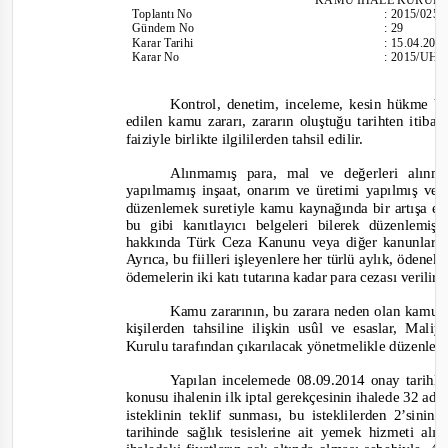
Toplantı
No
:
2015/025
Gündem No
:
29
Karar Tarihi
:
15.04.201
Karar No
:
2015/UH.
Kontrol, denetim, inceleme, kesin hükme 
edilen kamu zararı, zararın oluştuğu tarihten itib
faiziyle birlikte ilgililerden tahsil edilir.
Alınmamış para, mal ve değerleri alınm
yapılmamış inşaat, onarım ve üretimi yapılmış vey
düzenlemek suretiyle kamu kaynağında bir artışa en
bu gibi kanıtlayıcı belgeleri bilerek düzenlem
hakkında Türk Ceza Kanunu veya diğer kanunların 
Ayrıca, bu fiilleri işleyenlere her türlü aylık, ödene
ödemelerin iki katı tutarına kadar para cezası verili
r
Kamu zararının, bu zarara neden olan kamu g
kişilerden tahsiline ilişkin usûl ve esaslar, Mal
Kurulu tarafından çıkarılacak yönetmelikle düzenleni
Yapılan incelemede 08.09.2014 onay tarihl
konusu ihalenin ilk iptal gerekçesinin ihalede 32 ade
isteklinin teklif sunması, bu isteklilerden 2’sini
tarihinde sağlık tesislerine ait yemek hizmeti al