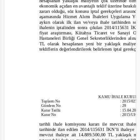
hesaplanan yaklaşık maliyetin çok üzerinde olma
ekonomik açıdan en avantajlı teklif üzerine bırak
zararı olduğu, söz konusu iptal gerekçeleri arasında
aşamasında Hizmet Alımı İhaleleri Uygulama Y
aykırı olarak ilk ilan ve/veya ihale tarihinden so
ihalenin iptalinden sonra çıkılan 2014/115631 İKN’
fiyat araştırması, Kütahya Ticaret ve Sanayi O
Hastaneleri Birliği Genel Sekreterliklerinden alına
TL olarak hesaplanan yeni bir yaklaşık maliye
tekliflerin değerlendirilerek belirlenen iptal gerekç
KAMU İHALE KURUL
Toplantı
No
:
2015/025
Gündem No
:
29
Karar Tarihi
:
15.04.201
Karar No
:
2015/UH.
tarihli ihale komisyonu kararı ile mevcut ihale
tarihinde ilan edilen 2014/115631 İKN’li ihaleye a
mevcut ihaleye ait 14.889.500,00 TL yaklaşık ma