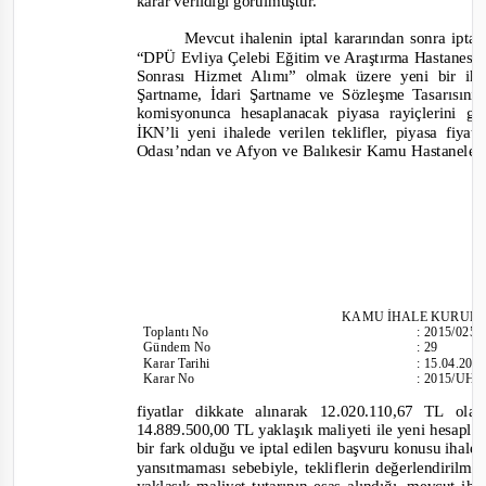
karar verildiği görülmüştür.
M
evcut ihalenin iptal kararından sonra ipt
“DPÜ Evliya Çelebi Eğitim ve Araştırma Hastanesi
Sonras
ı Hizmet Alımı”
olmak üzere yeni bir iha
Şartname, İdari Şartname ve Sözleşme Tasarısını
komisyonunca hesaplanacak piyasa rayiçlerini g
İKN’li yeni ihalede verilen teklifler, piyasa fiy
Odası’ndan ve Afyon ve Balıkesir Kamu Hastaneleri 
KAMU İHALE KURUL
Toplantı
No
:
2015/025
Gündem No
:
29
Karar Tarihi
:
15.04.201
Karar No
:
2015/UH.
fiyatlar dikkate alınarak 12.020.110,67 TL olara
14.889.500,00 TL yaklaşık maliyeti ile yeni hesapla
bir fark olduğu ve iptal edilen başvuru konusu ihalen
yansıtmaması sebebiyle, tekliflerin değerlendirilme