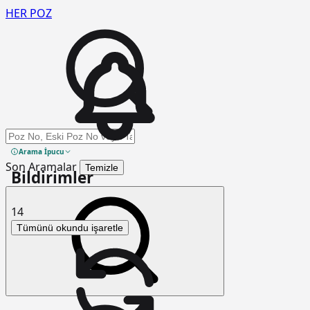
HER
POZ
Arama yap
Arama İpucu
Son Aramalar
Temizle
Bildirimler
14
Tümünü okundu işaretle