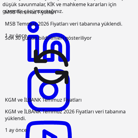
düşük savunmalar, KİK ve mahkeme kararları için
güvenilir çözüm ortağınız.
MSB Temmuz Fiyatları
MSB Temmuz 2026 Fiyatları veri tabanına yüklendi.
1 ay önce
Son 30 günün bildirimleri gösteriliyor
KGM ve İLBANK Temmuz Fiyatları
KGM ve İLBANK Temmuz 2026 Fiyatları veri tabanına
yüklendi.
1 ay önce