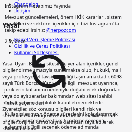
Changelog
Instagram Hesabımız Yayında
İletişim
Mevzuat güncellemeleri, önemli KİK kararları, sistem
yenilikleri ve sektörel içerikler için bizi Instagram’da
Yasal
takip edebilirsiniz:
@herpozcom
Kişisel Veri İşleme Politikası
2 ay önce
Gizlilik ve Çerez Politikası
Kullanıcı Sözleşmesi
Yasal Uyarı:
Bu web sitesinde yer alan içerikler, genel
bilgilendirme amacıyla sunulmakta olup, hukuki, mali
veya profesyonel tavsiye niteliği taşımamaktadır. 6098
sayılı Türk Borçlar Kanunu ve ilgili mevzuat uyarınca,
içeriklerin kullanımı nedeniyle doğabilecek doğrudan
veya dolaylı zararlar bakımından web sitesi sahibi
herhangi bir sorumluluk kabul etmemektedir.
Taksit seçenekleri
Ziyaretçiler, söz konusu bilgileri kendi risk ve
Kullanıcılarımızın ödeme süreçlerini kolaylaştırmak
sorumlulukları doğrultusunda kullanmalıdır. Bütün
amacıyla sistemimize taksitli ödeme seçeneği
bilgiler orijinal kamu kaynaklarından teyit edilerek
eklenmiştir. İlgili seçenek ödeme adımında
kullanılmalıdır.