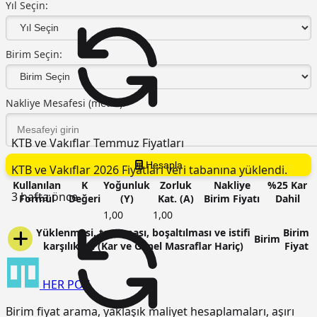
Yıl Seçin:
Birim Seçin:
Nakliye Mesafesi (metre):
KTB ve Vakıflar Temmuz Fiyatları
Hesapla
KTB ve Vakıflar 2026 Fiyatları veri tabanına yüklendi.
Kullanılan
K
Yoğunluk
Zorluk
Nakliye
%25 Kar
3 hafta önce
Formül
Değeri
(Y)
Kat. (A)
Birim Fiyatı
Dahil
1,00
1,00
Yüklenmesi, taşınması, boşaltılması ve istifi
Birim
Birim
karşılıkları (Kar ve Genel Masraflar Hariç)
Fiyat
HER
POZ
Birim fiyat arama, yaklaşık maliyet hesaplamaları, aşırı