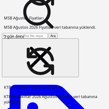
MSB Ağustos Fiyatları
MSB Ağustos 2026 Fiyatları veri tabanına yüklendi.
Arama yap
3 gün önce
Ara
KTB ve Vakıflar Ağustos Fiyatları
KTB ve Vakıflar 2026 Ağustos Fiyatları veri tabanına
yüklendi.