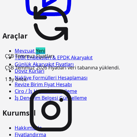
Araçlar
Mevzuat
Yeni
ÇŞB Temmuz Fiyatları
TÜİK Endeksleri & EPDK Akaryakıt
Günlük Akaryakıt Fiyatları
ÇŞB Temmuz 2026 Fiyatları veri tabanına yüklendi.
Döviz Kurları
Nakliye Formülleri Hesaplaması
1 ay önce
Revize Birim Fiyat Hesabı
Ciro / İş Hacmi Güncelleme
İş Deneyim Belgesi Güncelleme
Kurumsal
Hakkımızda
Fiyatlandırma