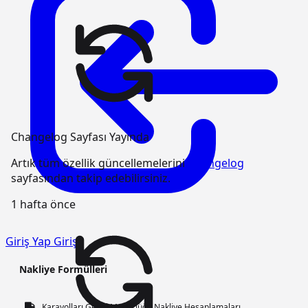
Changelog Sayfası Yayında
Artık tüm özellik güncellemelerini
Changelog
sayfasından takip edebilirsiniz.
1 hafta önce
Giriş Yap
Giriş
Nakliye Formülleri
Karayolları Genel Müdürlüğü Nakliye Hesaplamaları