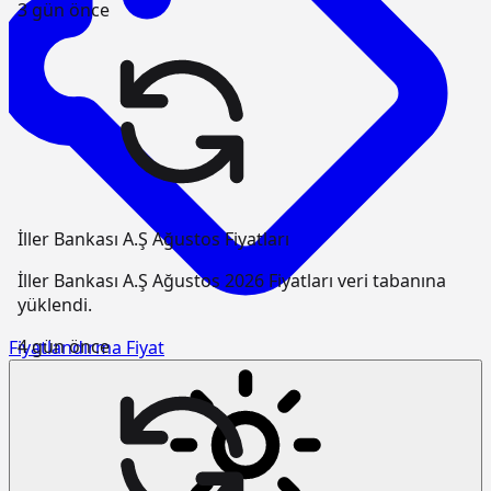
3 gün önce
İller Bankası A.Ş Ağustos Fiyatları
İller Bankası A.Ş Ağustos 2026 Fiyatları veri tabanına
yüklendi.
4 gün önce
Fiyatlandırma
Fiyat