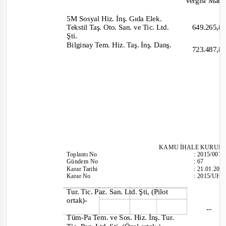
Vergisi Matr
5M Sosyal Hiz. İnş. Gıda Elek.
Tekstil Taş. Oto. San. ve Tic. Ltd.
649.265,
Şti.
Bilginay Tem. Hiz. Taş. İnş. Danş.
723.487,
KAMU İHALE KURUL
Toplantı
No
:
2015/007
Gündem No
:
67
Karar Tarihi
:
21.01.201
Karar No
:
2015/UH.
Tur. Tic. Paz. San. Ltd. Şti, (Pilot
ortak)-
--
Tüm
-
Pa Tem. ve Sos. Hiz. İnş. Tur.