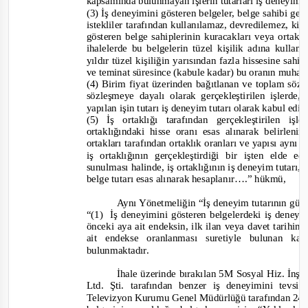
kapsamında bulunmayan işlerin tutarları iş deneyim
(3) İş deneyimini gösteren belgeler, belge sahibi ger
istekliler tarafından kullanılamaz, devredilemez, ki
gösteren belge sahiplerinin kuracakları veya ortak o
ihalelerde bu belgelerin tüzel kişilik adına kullan
yıldır tüzel kişiliğin yarısından fazla hissesine sah
ve teminat süresince (kabule kadar) bu oranın muhafa
(4) Birim fiyat üzerinden bağıtlanan ve toplam sözl
sözleşmeye dayalı olarak gerçekleştirilen işlerde
yapılan işin tutarı iş deneyim tutarı olarak kabul edil
i
(5) İş ortaklığı tarafından gerçekleştirilen i
ortaklığındaki hisse oranı esas alınarak belirleni
ortakları tarafından ortaklık oranları ve yapısı ayn
iş ortaklığının gerçekleştirdiği bir işten elde 
sunulması halinde, iş ortaklığının iş deneyim tutarı,
belge tutarı esas alınarak hesaplanır….”
hükmü,
Aynı Yönetmeliğin “İş deneyim tutarının gün
“
(1) İş
deneyimini gösteren belgelerdeki iş deneyi
önceki aya ait endeksin, ilk ilan veya davet tarihin
ait endekse oranlanması suretiyle bulunan kats
bulunmaktadır.
İhale üzerinde bırakılan 5M Sosyal Hiz. İnş. 
Ltd. Şti. tarafından benzer iş deneyimini tevs
Televizyon Kurumu Genel Müdürlüğü tarafından 24.