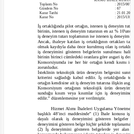
Toplantı
No
:
2015/007
Gündem No
:
67
Karar Tarihi
:
21.01.201
Karar No
:
2015/UH.
İş ortaklığında pilot ortağın, istenen iş deneyim tuta
birinin, istenen iş deneyim tutarının en az % 10'unu
iş deneyim tutarı
toplam
ının ise istenen iş deneyim 
Ancak, ihaleye katılan iş ortaklığının ortakları ta
olmak kaydıyla daha önce kurulmuş olan iş ortaklığın
iş deneyimini gösteren belgelerin sunulması hali
birinin birinci cümledeki oranlara göre asgari iş de
Konsorsiyumda ise her bir ortağın kendi kısmı iç
zorunludur.
İsteklinin teknolojik ürün deneyim belgesini sunma
kriterini sağladığı kabul edilir. İş ortaklığında
ortağın kendisine ait iş deneyim tutarına ilişkin asgari
Konsorsiyum ortağının teknolojik ürün deneyim
sunduğu kısım veya kısımlar için iş deneyimine i
edilir.”
düzenlemesine yer verilmiştir.
Hizmet Alımı İhaleleri Uygulama Yönetmeliğ
başlıklı 48’inci maddesinde”
(1) İhale konusu iş 
dayalı olarak iş deneyimini gösteren belgeler
deneyimini gösteren belge hiçbir şekilde toplanama
(2) İş deneyimini gösteren belgelerde yer alan