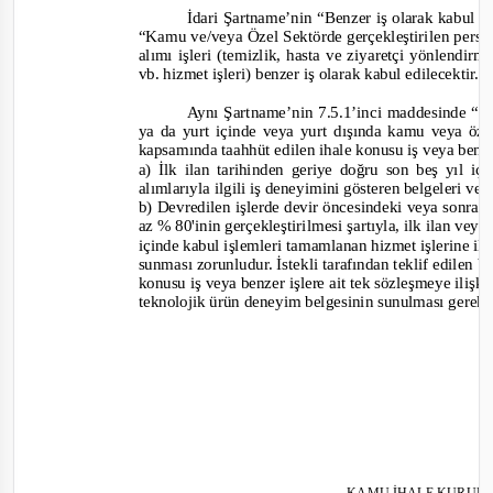
İdari Şartname’nin “Benzer iş olarak kabul e
“Kamu ve/veya Özel Sektörde gerçekleştirilen person
alımı işleri (temizlik, hasta ve ziyaretçi yönlendirm
vb. hizmet işleri) benzer iş olarak kabul edilecektir.”
Aynı Şartname’nin 7.5.1’inci maddesinde
“İs
ya da yurt içinde veya yurt dışında kamu veya öze
kapsamında taahhüt edilen ihale konusu iş veya benzer
a) İlk ilan tarihinden geriye doğru son beş yıl 
alımlarıyla ilgili iş deneyimini gösteren belgeleri ve
b) Devredilen işlerde devir öncesindeki veya sonra
az % 80'inin gerçekleştirilmesi şartıyla, ilk ilan vey
içinde kabul işlemleri tamamlanan hizmet işlerine il
sunması zorunludur. İstekli tarafından teklif edilen
konusu iş veya benzer işlere ait tek sözleşmeye ilişk
teknolo
jik ürün deneyim belgesinin sunulması gerek
KAMU İHALE KURUL