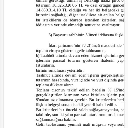
olması gerektiği, anılan İş Ortaklığı’ndaki pilot o
tutarının 10.325.320,06 TL ve özel ortağın güncell
14.859.314,10 TL olduğu ve her iki belgedeki günce
kriterini sağladığı, diğer isteklilere ait anılan be
bu isteklilerin de idarece istenilen kriterleri s
iddiasının yerinde olmadığı sonucuna varılmıştır
.
3) Başvuru sahibinin 3’üncü iddiasına ilişkin
İdari şartname’nin 7.4.3’üncü maddesinde
“a)
toplam ciroyu gösteren gelir tablosunun,
b) Taahhüt altında devam eden hizmet işlerinin gerçe
işlerinin parasal tutarını gösteren ihalenin ya
faturaların,
birinin sunulması yeterlidir.
Taahhüt altında devam eden işlerin gerçekleştirilen
tuta
rının hesabında, yurt içinde ve yurt dışında gerçe
toplamı dikkate alınır.
Toplam cironun teklif edilen bedelin % 15'ind
gerçekleştirilen kısmının veya bitirilen işlerin par
9'undan az olmaması gerekir. Bu kriterlerden herha
ilişkin belgeyi sunan istekli yeterli kabul edilir.
Bu kriterleri bir önceki yılda sağlayamayanlar, son 
takdirde, son iki yılın parasal tutarlarının ortalaması
sağlanmadığına bakılır.
Gelir tablosunun, yeminli mali müşavir veya serb