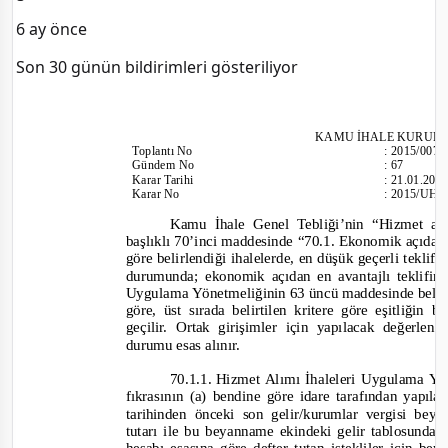
6 ay önce
Son 30 günün bildirimleri gösteriliyor
KAMU İHALE KURUL
Toplantı
No
:
2015/007
Gündem No
:
67
Karar Tarihi
:
21.01.201
Karar No
:
2015/UH.
Kamu İhale Genel Tebliği’nin “Hizmet alım
başlıklı 70’inci maddesinde
“70.1. Ekonomik açıdan e
göre belirlendiği ihalelerde, en düşük geçerli teklifi
durumunda; ekonomik açıdan en avantajlı teklifin
Uygulama Yönetmeliğinin 63 üncü maddesinde belirtil
göre, üst sırada belirtilen kritere göre eşitliği
geçilir. Ortak girişimler için yapılacak değerle
durumu esas alınır.
70.1.1.
Hizmet Alımı İhaleleri Uygulama Yö
fıkrasının (a) bendine göre idare tarafından yapıla
tarihinden önceki son gelir/kurumlar vergisi be
tutarı ile bu beyanname ekindeki gelir tablosunda y