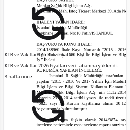
Merdan Sağlık Bilgi İşlem A.Ş.
Mahmutbey Mah. İstoç Ticaret Merkezi 39. Ada No:6
İHALEYİ YAPAN İDARE
:
İstanbul İl Sağlık Müdürlüğü
Peykhane Caddesi No:10 Fatih/İSTANBUL
BAŞVURUYA KONU İHALE:
2014/138960
İhale Kayıt Numaralı “
2015 -
2016 
KTB ve Vakıflar Temmuz Fiyatları
Bağlı Birimlerine 630 Kişi İle Bilgi İşlem
ve Bilgi
İşi” İhalesi
KTB ve Vakıflar 2026 Fiyatları veri tabanına yüklendi.
KURUMCA YAPILAN İNCELEME
:
İstanbul İl Sağlık Müdürlüğü tarafından
28
3 hafta önce
yapılan “
2015 -
2016 Ve 2017 Yılları İçin Müdürl
Bilgi
İşlem
v
e Bilgi Sistemi Kullanım Elemanı H
Merdan Sağlık Bilgi İşlem A.Ş.
nin 11.12.2014
idarenin 23.12.2014
tarihli yazısı ile reddi üzerin
46823
sayı ile Kurum kayıtlarına alınan
30.12.
başvurusunda bulunulmuştur.
Başvuruya ilişkin olarak
2014/3874
sayı
inceleme neticesinde esas inceleme raporu tanzim ed