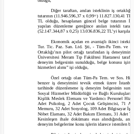
olduğu,
Diğer taraftan, anılan isteklinin iş ortakl
tutarının (11.946.596,37 x 0,99=) 11.827.130,41 TL,
TL olduğu, hesaplanan güncel belge tutarının İda
yapılan düzenleme gereğince anılan istekli tara
(52.147.344,87 x 0,25) 13.036.836,22 TL’yi karşılad
Ekonomik açıdan en avantajlı ikinci isteki
Tur. Tic. Paz. San. Ltd
. Şti,
-
Tüm
-
Pa Tem. ve Sos
Ortaklığı’nın pilot ortağı tarafından iş deneyim
Üniversitesi Meram Tıp Fakültesi Hastanesi taraf
deneyim bel
gesinin sunulduğu, belge konusu işin;
hizmetleri alımı”
işi olduğu,
Özel ortağı olan Tüm
-
Pa Tem. ve Sos. Hiz. 
benzer iş deneyimini tevsik etmek üzere İstanbu
tarihinde düzenlenene iş deneyim belgesinin sunu
Sosyal Hizmetler Müdürlüğü ve Bağlı Kuruluşların
Kişilik Meslek Elemanı ve Yardımcı Personel Hiz
Adet Psikolog, 2 Adet Çocuk Gelişimcisi, 71 A
Memuru, 32 Adet Sosyolog, 109 Adet Bilgisayar İşl
Nöbet Elamanı, 32 Adet Bakım Elemanı, 31 Adet T
Kesinleşen ihale dokümanı esas alındığında, anıl
deneyim belgelerine konu işlerin idarece istenilen b