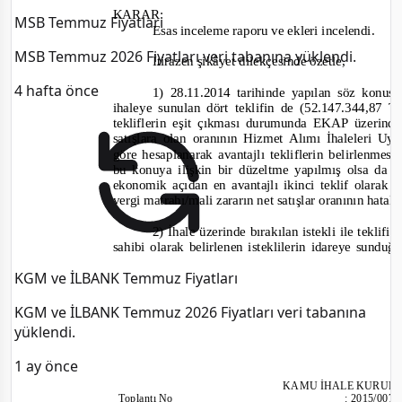
KARAR:
MSB Temmuz Fiyatları
Esas inceleme raporu ve ekleri incelendi.
MSB Temmuz 2026 Fiyatları veri tabanına yüklendi.
İtirazen şikâyet dilekçesinde özetle,
4 hafta önce
1) 28.11.2014 tarihinde yapılan söz konusu
ihaleye sunulan dört teklifin de (
52.147.344,87 
tekliflerin eşit çıkması durumunda EKAP üzerinde
satışlara olan oranının Hizmet Alımı İhaleleri 
göre hesaplanarak avantajlı tekliflerin belirlenmesi
bu konuya ilişkin bir düzeltme yapılmış olsa da ih
ekonomik açıdan en avantajlı ikinci teklif olarak b
vergi matrahı/mali zararın net satışlar oranının hatal
2) İhale üzerinde bırakılan istekli ile teklif
sahibi olarak belirlenen isteklilerin idareye sundu
KGM ve İLBANK Temmuz Fiyatları
KGM ve İLBANK Temmuz 2026 Fiyatları veri tabanına
yüklendi.
1 ay önce
KAMU İHALE KURUL
Toplantı
No
:
2015/007