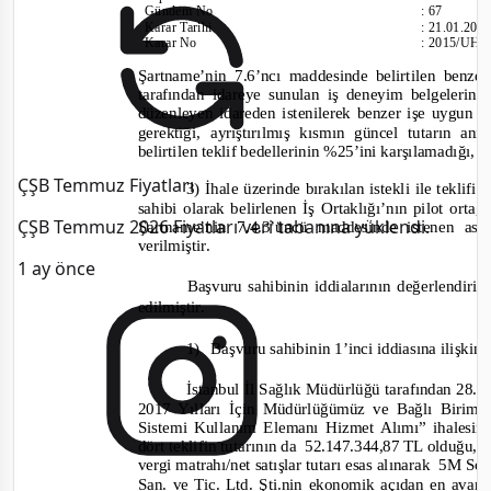
Gündem No
:
67
Karar Tarihi
:
21.01.201
Karar No
:
2015/UH.
Şartname’nin 7.6’ncı maddesinde belirtilen benzer
tarafından idareye sunulan iş deneyim belgelerin
düzenleyen idareden istenilerek benzer işe uygun kıs
gerektiği, ayrıştırılmış kısmın güncel tutarın a
belirtilen teklif bedellerinin %25’ini karşılamadığı,
ÇŞB Temmuz Fiyatları
3) İhale üzerinde bırakılan istekli ile teklif
sahibi olarak belirlenen İş Ortaklığı’nın pilot ortağ
ÇŞB Temmuz 2026 Fiyatları veri tabanına yüklendi.
Şartname’nin 7.4.3’üncü maddesinde istenen asg
verilmiştir.
1 ay önce
Başvuru sahibinin iddialarının değerlendiril
edilmiştir.
1)
Başvuru sahibinin 1’inci iddiasına ilişkin
İstanbul İl Sağlık Müdürlüğü tarafından 28.1
2017 Yılları İçin Müdürlüğümüz ve Bağlı Birimle
Sistemi Kullanım Elemanı Hizmet Alımı” ihalesine
dört teklifin tutarının da
52.147.344,87 TL olduğu, i
vergi matrahı/net satışlar tutarı esas alınarak
5M Sosy
San. ve Tic.
Ltd. Şti
.
nin ekonomik açıdan en avantaj