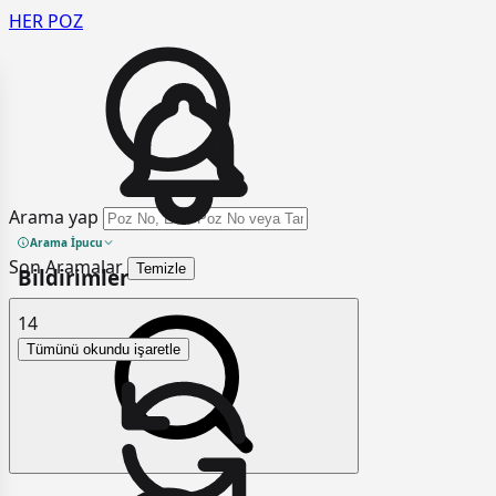
HER
POZ
Arama yap
Arama İpucu
Son Aramalar
Temizle
Bildirimler
14
Tümünü okundu işaretle