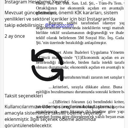
Instagram Hesabımız Yayında
Danş. Tur. Tic. Paz. San. Ltd. Şti,
-
Tüm
-
Pa Tem. ve 
Ortaklığının ise ekonomik açıdan en avantajlı 
Mevzuat güncellemeleri, önemli KİK kararları, sistem
görülmüştür.
yenilikleri ve sektörel içerikler için bizi Instagram’da
Başvuru sahibi tarafından idareye ya
takip edebilirsiniz:
@herpozcom
değerlendirme sonucunda isteklilerin vergi matrahı/
birlikte teklif sıralamasının değişmediği ve ihale
2 ay önce
teklif olarak belirlenen 5M Sosyal Hiz. İnş. Gıda 
Şti.’nin üzerinde bırakıldığı anlaşılmıştır.
Hizmet Alımı İhaleleri Uygulama Yönetmeliğ
63’üncü maddesinde
“(1)Ekonomik açıdan en avant
belirlendiği ihalelerde, birden fazla istekli taraf
olması durumunda; ekonomik açıdan en avantajlı tek
a)Vergi
matrahının/mali zararın net satışlar 
…kriterleri, sırayla dikkate alınır. Buna 
eşitliğin bozulmaması durumunda sonraki kritere b
Taksit seçenekleri
…(3)Birinci fıkranın (a) bendindeki kriter,
Kullanıcılarımızın ödeme süreçlerini kolaylaştırmak
istekliler için vergi matrahı/mali zararın gayrisaf
uygulanacak, aynı fıkranın (b) bendine göre yap
amacıyla sistemimize taksitli ödeme seçeneği
standart forma göre düzenlenecek yazılı beyan esas a
eklenmiştir. İlgili seçenek ödeme adımında
görüntülenebilecektir.