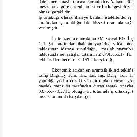
dairesince onaylı olması zorunludur. Yabancı ül
mevzuatına göre düzenlenmesi ve bu belgeyi düzenl
olması gereklidir.
İş ortaklığı olarak ihaleye katılan isteklilerde; iş h
tarafından iş ortaklığındaki hissesi oranında sağl
verilmiştir.
İhale üzerinde bırakılan 5M Sosyal Hiz. İnş. 
Ltd. Şti. tarafından ihalenin yapıldığı yıldan önc
tablosunun idareye sunulduğu,
meslek mensubu t
tablosunda net satışlar tutarının 24.791.655,17 TL ol
teklif edilen bedelin
% 15'ini
karşıladığı,
Ekonomik açıdan en avantajlı ikinci teklif s
sahip Bilginay Tem. Hiz. Taş. İnş. Danş. Tur. Tic.
yapıldığı yıldan önceki yıla ait toplam ciroyu gös
meslek mensubu tarafından düzenlenerek onaylanan
33.755.770,37TL olduğu, bu tutarında iş ortaklığı t
hissesi oranında karşıladığı,