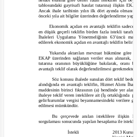
hesabı esasına göre defter tutan istekliler için b
tablosundaki gayrisafi hasılat tutarına) ilişkin EK
Ancak ihale tarihinin yılın ilk dört ayında olması
önceki yıla ait bilgiler üzerinden değerlendirme yap
Ekonomik açıdan en avantajlı teklifin sadece f
en düşük geçerli teklifin birden fazla istekli tar
İhaleleri Uygulama Yönetmeliğinin 63’üncü m
edilerek ekonomik açıdan en avantajlı teklifin belirl
Yukarıda aktarılan mevzuat hükmüne göre beli
EKAP üzerinden sağlanan veriler esas alınarak, ve
tutarına oranının büyüklüğüne bakılarak, oranı
avantajlı teklif olarak değerlendiri
lmesi gerekmekted
Söz konusu ihalede sunulan dört teklif bede
alındığında en avantajlı teklifin, Hizmet Alımı İh
maddesinin birinci fıkrasının (a) bendinde yer al
ihaleye teklif veren
isteklilere ait (İş ortaklığında
pi
gelir/kurumlar vergisi beyannamesindeki verilere g
edilmesi mümkündür.
Bu çerçevede anılan isteklilere ilişki
sorgulaması sonucunda yapılan hesaplama ile isteklil
İstekli
2013 Kurum