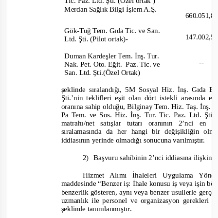
Tic. Paz. Ltd. Şti. (Özel orta
k )
Merdan Sağlık Bilgi İşlem A.Ş.
660.051,
Gök
-
Tuğ Tem. Gıda Tic. ve San.
147.002,
Ltd. Şti. (Pilot ortak)
-
Duman Kardeşler Tem. İnş. Tur.
--
Nak. Pet. Oto. Eğit.
Paz. Tic. ve
San. Ltd. Şti.(Öze
l Ortak)
şeklinde sıralandığı, 5M Sosyal Hiz. İnş. Gıda E
Şti.’nin teklifleri eşit olan dört istekli arasında 
oranına sahip olduğu, Bilginay Tem. Hiz. Taş. İnş. Da
Pa Tem. ve Sos. Hiz. İnş. Tur. Tic. Paz. Ltd. Şti. 
matrahı/net satışlar tutarı oranının 2’nci en
sıralamasında da her hangi bir değişikliğin olm
iddiasının yerinde olmadığı sonucuna varılmıştır.
2)
Başvuru sahibinin 2’nci iddiasına ilişkin 
Hizmet Alımı İhaleleri Uygulama Yönet
maddesinde
“Benzer iş: İhale konusu iş veya işin b
benzerlik gösteren, aynı veya benzer usullerle gerçe
uzmanlık ile personel ve organizasyon gerekleri ba
şeklinde tanımlanmıştır.