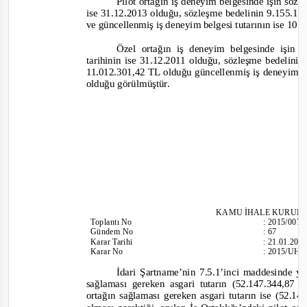
Pilot ortağın iş deneyim belgesinde işin sözl
ise 31.12.2013 olduğu, sözleşme bedelinin 9.155.17
ve güncellenmiş iş deneyim belgesi tutarının ise 10
Özel ortağın iş deneyim belgesinde işin 
tarihinin ise 31.12.2011 olduğu, sözleşme bedelini
11.012.301,42 TL olduğu güncellenmiş iş deneyim b
olduğu görülmüştür.
KAMU İHALE KURUL
Toplantı
No
:
2015/007
Gündem No
:
67
Karar Tarihi
:
21.01.201
Karar No
:
2015/UH.
İdari Şartname’nin 7.5.1’inci maddesinde y
sağlaması gereken asgari tutarın (52.147.344,87
ortağın sağlaması gereken asgari tutarın ise (52.