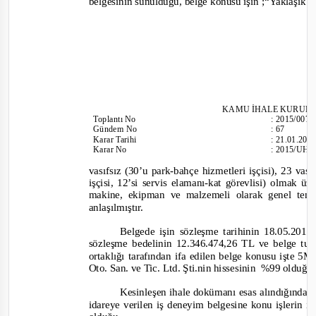
belgesinin sunulduğu, belge konusu işin ;
“Yaklaşık 3
KAMU İHALE KURUL
Toplantı
No
:
2015/007
Gündem No
:
67
Karar Tarihi
:
21.01.201
Karar No
:
2015/UH.
vasıfsız (30’u park
-
bahçe hizmetleri işçisi), 23 vas
işçisi, 12’si servis elamanı
-
kat görevlisi) olmak üz
makine, ekipman ve malzemeli olarak genel temi
anlaşılmıştır.
Belgede işin sözleşme tarihinin 18.05.2011
sözleşme bedelinin 12.346.474,26 TL ve belge tuta
ortaklığı tarafından ifa edilen belge konusu işte 5M
Oto. San
. ve Tic. Ltd. Şti.nin hissesinin
%99 olduğu 
Kesinleşen ihale dokümanı esas alındığında, i
idareye verilen iş deneyim belgesine konu işlerin i