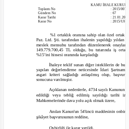
KAMU İHALE KURUL
Toplantı
No
:
2015/007
Gündem No
:
67
Karar Tarihi
:
21.01.201
Karar No
:
2015/UH.
%1 ortaklık oranına sahip olan özel ortak 
Paz. Ltd. Şti. tarafından ihalenin yapıldığı yıldan
meslek mensubu tarafından düzenlenerek onaylanan
14
9.779.700,45 TL olduğu, bu tutarında iş ortak
%15’ini hissesi oranında karşıladığı
İhaleye teklif sunan diğer isteklilerin de bu 
yapılan değerlendirme neticesinde İdari Şartna
asgari kriteri sağladığı anlaşılmış olup, başvu
sonucuna varılmıştır.
Açıklanan nedenlerle, 4734 sayılı Kanunun 6
edildiği veya tebliğ edilmiş sayıldığı tarihi
Mahkemelerinde dava yolu açık olmak üzere,
Anılan Kanun'un 54'üncü maddesinin onbirinc
şikâyet başvurusunun reddine,
Oybirliği
ile karar verildi.