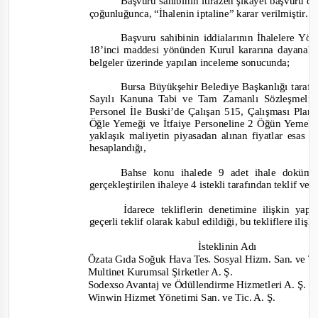
Başvuru sahibinin itirazen şikayet başvuru d
çoğunluğunca, “
İhalenin iptaline”
karar
verilmiştir.
Başvuru sahibinin iddialarının İhalelere Y
18’inci maddesi yönünden Kurul kararına dayanak t
belgeler üzerinde yapılan inceleme sonucunda;
Bursa Büyükşehir Belediye Başkanlığı tarafın
Sayılı Kanuna Tabi ve Tam Zamanlı Sözleşmeli 
Personel İle Buski’de Çalışan 515, Çalışması Pla
Öğle Yemeği ve İtfaiye Personeline 2 Öğün Yemek 
yaklaşık maliyetin piyasadan alınan fiyatlar esas 
hesaplandığı,
Bahse k
onu ihalede 9 adet ihale doküman
gerçekleştirilen ihaleye 4 istekli tarafından teklif ver
İdarece tekliflerin denetimine ilişkin ya
geçerli teklif olarak kabul edildiği, bu tekliflere ilişk
İsteklinin Adı
Özata Gıda Soğuk Hava Tes. Sosyal Hizm. San. ve Tic
Multinet Kurumsal Şirketler A. Ş.
Sodexso Avantaj ve Ödüllendirme Hizmetleri A. Ş
.
Winwin Hizmet Yönetimi San. ve Tic. A. Ş.