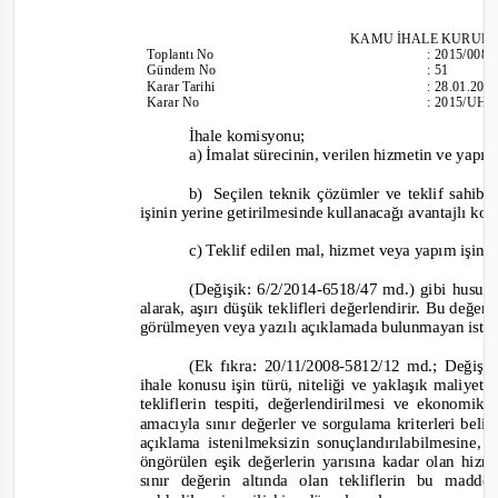
KAMU İHALE KURUL
Toplantı
No
:
2015/008
Günd
em No
:
51
Karar Tarihi
:
28.01.201
Karar No
:
2015/UH.
İhale komisyonu;
a)
İmalat sürecinin, verilen hizmetin ve yap
b)
Seçilen teknik çözümler ve teklif sahib
işinin yerine getirilmesinde kullanacağı avantajlı koş
c)
Teklif edilen mal, hizmet veya yapım işin
(Değişik: 6/2/2014
-6518/47 md.)
gibi hususl
alarak, aşırı düşük teklifleri değerlendirir. Bu değe
görülmeyen veya yazılı açıklamada bulunmayan istekli
(Ek fıkra: 20/11/2008
-5812/12 md.;
Değişik
ihale konusu işin türü, niteliği ve yaklaşık maliyet
tekliflerin tespiti, değerlendirilmesi ve ekonomik
amacıyla sınır değerler ve sorgulama kriterleri be
açıklama istenilmeksizin sonuçlandırılabilmesine,
öngörülen eşik değerlerin yarısına kadar olan hizme
sınır değerin altında olan tekliflerin bu madd