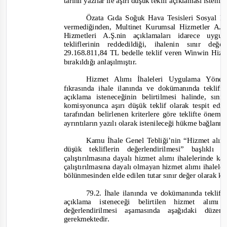
tarihli yazılar ile aşırı düşük teklif açıklaması istenil
Özata Gıda Soğuk Hava Tesisleri Sosyal Hi
v
ermediğinden, Multinet Kurumsal Hizmetler A.
Hizmetleri A.Ş.nin açıklamaları idarece uyg
tekliflerinin reddedildiği, ihalenin sınır d
29.168.811,84 TL bedelle
teklif veren Winwin Hizm
bırakıldığı anlaşılmıştır.
Hizmet Alımı İhaleleri Uygulama Yönet
fıkrasında ihale ilanında ve dokümanında teklifi
açıklama isteneceğinin belirtilmesi halinde, sın
komisyonunca aşırı düşük teklif olarak tespit edile
tarafından belirlenen kriterlere göre teklifte önemli
ayrıntıların yazılı olarak istenileceği hükme bağlanm
Kamu İhale Genel Tebliği’nin “Hizmet alımı 
düşük tekliflerin değerlendirilmesi” başlıklı 7
çalıştırılmasına dayalı hizmet alımı ihalelerinde ka
çalıştırılmasına dayalı olmayan hizmet alımı ihalele
bölünmesinden elde edilen tutar sınır değer olarak ka
79.2. İhale ilanında ve dokümanında teklifi 
açıklama isteneceği belirtilen hizmet alımı
değerlendirilmesi aşamasında aşağıdaki düz
gerekmektedir.