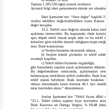
b) Miktarı ve türü:
Toplam 1.285.536 öğün yemek verilmesi
Ayrıntılı bilgi idari şartnamenin ekinde yer almaktadı
İdari Şartname’nin
“Sınır değer” başlıklı 3
verilen teklifleri değerlendirdikten sonra Kurum 
değer hesaplar.
33.2. Teklifi sınır değerin altında kalan ist
açıklama istenecektir. Bu kapsamda; ihale komisyon
aşırı düşük teklif olarak tespit eder ve bu teklif 
kriterlere göre teklifte önemli olduğunu tespit ettiği bi
ister. İhale komisyonu;
a) Verilen hizmetin ekonomik olması,
b) Seçilen teknik çözümler ve teklif sahibi
avantajlı koşullar,
c) Teklif ed
ilen hizmetin özgünlüğü,
gibi hususlarda yapılan yazılı açıklamaları dikkate al
Bu değerlendirme sonucunda, açıklamaları yete
bulunmayan isteklilerin teklifi reddedilir. İhale kom
teklif olarak belirlenir. İhale üzerinde bırakılan i
olması durumunda kesin teminat 40.1 inci madde
tutar üzerinden alınır.”
düzenle
mesi,
Anılan Şartname’nin “Teklif fiyata dâhil ol
“25.1. Teklif edilen toplam fiyat üzerinden alın
İhale Kararına ait Damga Vergisi, % 09,48 (binde