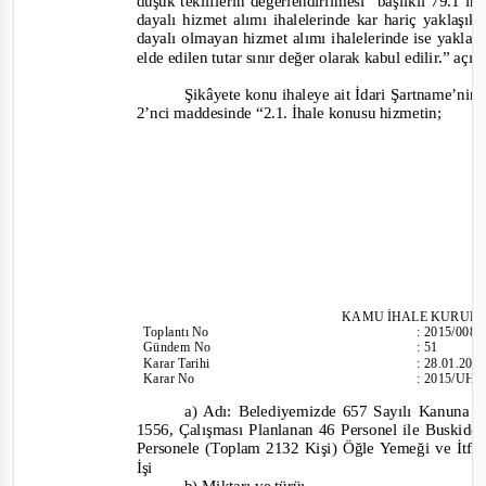
düşük tekliflerin değerlendirilmesi” başlıklı 79.1’i
dayalı hizmet alımı ihalelerinde kar hariç yaklaşık 
dayalı olmayan hizmet alımı ihalelerinde ise yakla
elde edilen tutar sınır değer olarak kabul edilir.
” açık
Şikâye
te konu ihaleye ait
İdari Şartname’nin “
2’nci maddesinde
“2.1. İhale konusu hizmetin;
KAMU İHALE KURUL
Toplantı
No
:
2015/008
Günd
em No
:
51
Karar Tarihi
:
28.01.201
Karar No
:
2015/UH.
a) Adı: Belediyemizde 657 Sayılı Kanuna 
1556, Çalışması Planlanan 46 Personel ile Buskid
Personele (Toplam 2132 Kişi) Öğle Yemeği ve İtf
İşi