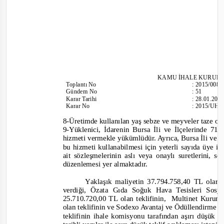
KAMU İHALE KURUL
Toplantı
No
:
2015/008
Günd
em No
:
51
Karar Tarihi
:
28.01.201
Karar No
:
2015/UH.
8-
Üretimde kullanılan yaş sebze ve meyveler taze ol
9-
Yüklenici, İdarenin Bursa İli ve İlçelerinde 7
hizmeti vermekle yükümlüdür. Ayrıca, Bursa İli ve 
bu hizmeti kullanabilmesi için yeterli sayıda üye i
ait sözleşmelerinin aslı veya onaylı suretlerini,
düzenlemesi yer almaktadır.
Y
aklaşık maliyetin 37.794.758,40 TL olara
verdiği, Özata Gıda Soğuk Hava Tesisleri Sosy
25.710.720,00 TL olan teklifinin,
Multi
net Kurums
olan teklifinin ve Sodexo Avantaj ve Ödüllendirme H
teklifinin ihale komisyonu tarafından aşırı düşük t