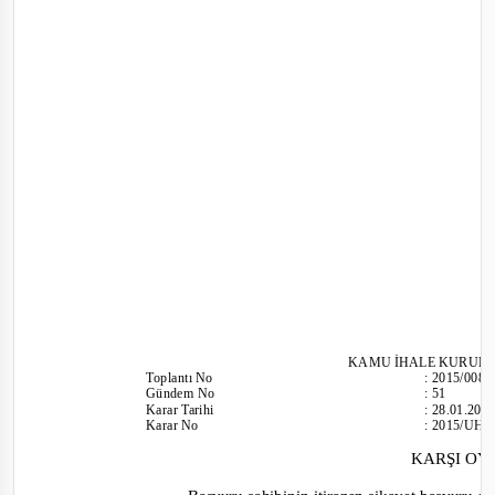
KAMU İHALE KURUL
Toplantı
No
:
2015/008
Günd
em No
:
51
Karar Tarihi
:
28.01.201
Karar No
:
2015/UH.
KARŞI O