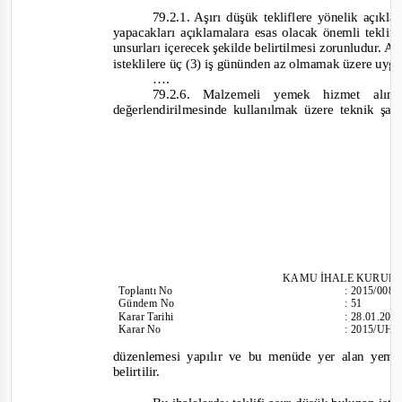
79.2.1. Aşırı düşük tekliflere yönelik açıkla
yapacakları açıklamalara esas olacak önemli teklif b
unsurları içerecek şekilde belirtilmesi zorunludur. A
isteklilere üç (3) iş gününden az olmamak üzere uygun
….
79.2.6. Malzemeli yemek hizmet alımı 
değerlendirilmesinde kullanılmak üzere teknik şa
KAMU İHALE KURUL
Toplantı
No
:
2015/008
Günd
em No
:
51
Karar Tarihi
:
28.01.201
Karar No
:
2015/UH.
düzenlemesi yapılır ve bu menüde yer alan yemekl
belirtilir.