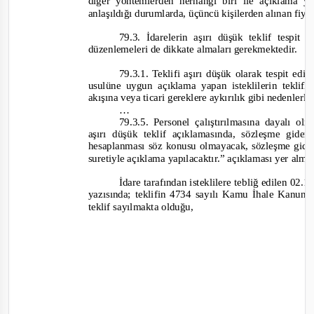
diğer yöntemlerden herhangi biri ile açıklama 
anlaşıldığı durumlarda, üçüncü kişilerden alınan fiyat 
79.3. İdarelerin aşırı düşük teklif tespit
düzenlemeleri de dikkate almaları gerekmektedir.
79.3.1. Teklifi aşırı düşük olarak tespit ed
usulüne uygun açıklama yapan isteklilerin teklifl
akışına veya ticari gereklere aykırılık gibi nedenlerl
…
79.3.5. Personel çalıştırılmasına dayalı o
aşırı düşük teklif açıklamasında, sözleşme gide
hesaplanması söz konusu olmayacak, sözleşme gider
suretiyle açıklama yapılacaktır.”
açıklaması yer alma
İdare tarafından isteklilere tebliğ edilen 02.12
yazısında; teklifin 4734 sayılı Kamu İhale Kanun
teklif sayılmakta olduğu,