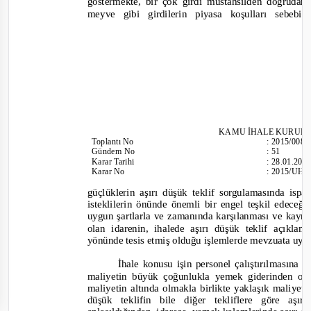
göstermekte, bir çok girdi müstahsilden doğrudan
meyve gibi girdilerin piy
asa koşulları sebebiy
KAMU İHALE KURUL
Toplantı
No
:
2015/008
Günd
em No
:
51
Karar Tarihi
:
28.01.201
Karar No
:
2015/UH.
güçlüklerin aşırı düşük teklif sorgulamasında ispa
isteklilerin önünde önemli bir engel teşkil edeceği
uygun şartlarla ve zamanında karşılanması ve kayn
olan idarenin, ihalede aşırı düşük teklif açıkla
yönünde tesis etmiş olduğu işlemlerde mevzuata uya
İhale konusu işin personel çalıştırılmasına 
maliyetin büyük çoğunlukla yemek giderinden oluş
maliyetin altında olmakla birlikte yaklaşık maliyet
düşük teklifin bile diğer tekliflere göre aşı