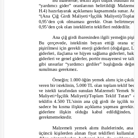
Bu ihalelerde; teklifi aşırı düşük bulunan iste
“yardımcı gider” oranlarının belirtildiği Malzem
H.4) hazırlayarak açıklaması kapsamında sunar. Açı
“(Ana Çiğ Girdi Maliyeti+İşçilik Maliyeti)/Toplam
0,95’den çok olmaması gerekir. Oran belirtmeyen
0,95’den çok olan isteklilerin teklifleri reddedilir.
Ana çiğ girdi ibaresinden ilgili yemeğin pişiri
Bu çerçevede, isteklinin beyan ettiği orana 
pişirilmesi için gerekli enerji giderleri (doğalgaz, L
giderleri, ilaçlama ve hijyen sağlama giderleri, ba
giderleri ve genel giderler, portör muayenesi ve tali çi
gibi unsurlar “yardımcı girdiler” başlığında değer
sunulması gerekmez.
Örneğin; 1.000 öğün yemek alımı için çıkılan 
veren bir isteklinin, 5.000 TL olan toplam teklif bed
ve istekli tarafından sunulan Malzemeli Yemek S
Maliyeti+İşçilik Maliyeti)/Toplam Teklif Tutarı” o
teklifin 4.500 TL’sinin ana çiğ girdi ile işçilik to
sadece bu kısma ilişkin açıklama yapması gerekir. 
giderlere ilişkin olduğu kabul edildiğinden
gerekmemektedir.
Malzemeli yemek alımı ihalelerinde, ana ç
üçüncü kişilerden alınan fiyat teklifleri kullanı