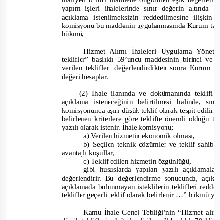
maliyeti 8 inci maddede öngörülen eşik değerlerin
yapım işleri ihalelerinde sınır değerin altında
açıklama istenilmeksizin reddedilmesine ilişki
komisyonu bu maddenin uygulanmasında Kurum tarafı
hükmü,
Hizmet Alımı İhaleleri Uygulama Yönetm
teklifler” başlıklı 59’uncu maddesinin birinci ve i
verilen teklifleri değerlendirdikten sonra Kurum 
değeri hesaplar.
(2) İhale ilanında ve dokümanında teklifi s
açıklama isteneceğinin belirtilmesi halinde, sı
komisyonunca aşırı düşük teklif olarak tespit edilir
belirlenen kriterlere göre teklifte önemli olduğu tes
yazılı olarak istenir. İhale komisyonu;
a) Verilen hizmetin ekonomik olması,
b) Seçilen teknik çözümler ve teklif sahibi
avantajlı koşullar,
c) Teklif edilen hizmetin özgünlüğü,
gibi hususlarda
yapılan yazılı açıklamalar
değerlendirir. Bu değerlendirme sonucunda, açık
açıklamada bulunmayan isteklilerin teklifleri redd
teklifler g
eçerli teklif olarak belirlenir …”
hükmü yer
Kamu İhale Genel Tebliği’nin “Hizmet alımı 