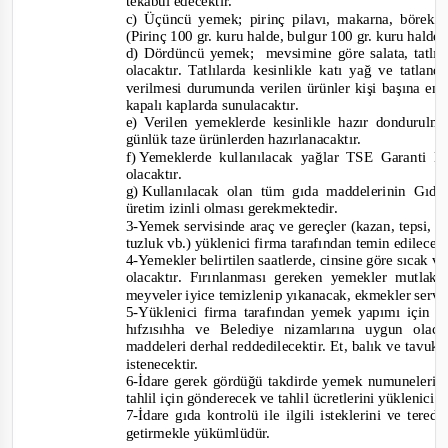
tekabül edecektir.
c) Üçüncü yemek; pirinç pilavı, makarna, börek 
(Pirinç 100 gr. kuru halde, bulgur 100 gr. kuru halde,
d) Dördüncü yemek;
mevsimine göre salata, tatlı
olacaktır. Tatlılarda kesinlikle katı yağ ve tatla
verilmesi durumunda verilen ürünler kişi başına en 
kapalı kaplarda sunulacaktır.
e) Verilen yemeklerde kesinlikle hazır dondurulm
günlük taze ürünlerden hazırlanacaktır.
f)
Yemeklerde kullanılacak yağlar TSE Garanti Be
olacaktır.
g)
Kullanılacak olan tüm gıda maddelerinin Gıd
üretim izinli olması gerek
mektedir.
3-
Yemek servisinde araç ve gereçler (kazan, tepsi, ke
tuzluk vb.) yüklenici firma tarafından temin edilecek
4-
Yemekler belirtilen saatlerde, cinsine göre sıcak 
olacaktır. Fırınlanması gereken yemekler mutlaka 
meyveler iyice temizlenip yıkanacak, ekmekler servis
5-
Yüklenici firma tarafından yemek yapımı için al
hıfzısıhha ve Belediye nizamlarına uygun ola
maddeleri derhal reddedilecektir. Et, balık ve tavu
istenecektir.
6-
İdare gerek gördüğü takdirde yemek numunelerini
tahlil için gönderecek ve tahlil ücretlerini yüklenici
7-
İdare gıda kontrolü ile ilgili isteklerini ve tere
getirmekle yükümlüdür.