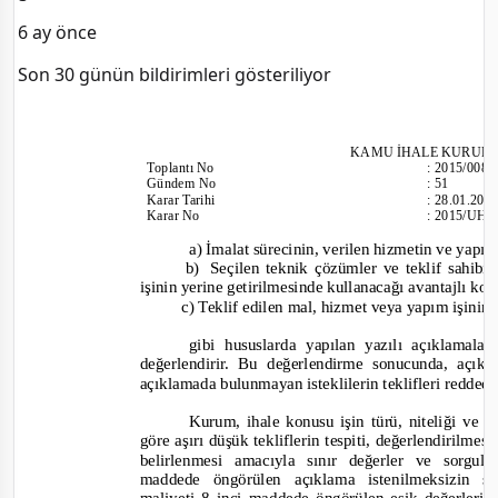
6 ay önce
Son 30 günün bildirimleri gösteriliyor
KAMU İHALE KURUL
Toplantı
No
:
2015/008
Günd
em No
:
51
Karar Tarihi
:
28.01.201
Karar No
:
2015/UH.
a)
İmalat sürecinin, verilen hizmetin ve yap
b)
Seçilen teknik çözümler ve teklif sahib
işinin yerine getirilmesinde kullanacağı avantajlı koş
c) Teklif edilen mal, hizmet veya yapım işini
gibi hususlarda yapılan yazılı açıklamalar
değerlendirir. Bu değerlendirme sonucunda, açık
açıklamada bulunmayan isteklilerin teklifleri reddedi
Kurum, ihale konusu işin türü, niteliği ve 
göre aşırı düşük tekliflerin tespiti, değerlendirilme
belirlenmesi amacıyla sınır değerler ve sorgulam
maddede öngörülen açıklama istenilmeksizin so