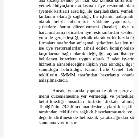
ana sözleşmesinde yer alan söz konusu kurumsal faa
yemek ihtiyaçlarını anlaşmalı üye restoranlardan
(yemek k
artları) aracılığı ile karşıladıkları, yemek k
kullanım olanağı sağladığı, bu işlemin anlaşmalı ş
olarak belirli mik
tarlarda yükleme yapılarak, 
şirketlere fatura düzenlenmesi (hasılat), üye 
harca
malarına istinaden üye restoranlardan kesilen 
yolu ile
gerçekleştiği, teknik olarak yıllık bazda üye
firmaları tarafından anlaşmalı şirketlere kesilen tuta
ise üye restoranlardan tahsil edilen komisyonlar
koşullarına bağlı olarak değiştiği, açılan ihaleye
belirlenen kriterlere uygun olarak 3 adet işyeri
hizmetin alınabileceğine ilişkin yazı alındığı
, ilgi y
sunulduğu belirtildiği, Kamu İhale Genel Tebliğ
tekliflerin SMMM tarafından hazırlanıp onayl
anlaşılmaktadır.
Ancak, yukarıda yapılan tespitler çerçeve
menü düzenlemesine yer vermediği ve yemeklerin i
belirtilmediği hususları birlikte dikkate al
Tebliği’nin 79.2.6’ncı maddesine aykırılık teşkil 
tarafından tekliflerin sağlıklı hazırlanmasında ve 
değerlendirilmesinde belirsizlik yaratacağından söz
sonucu
na varılmıştır.