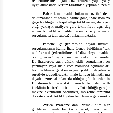
reddedilmesine ilişkin düzenlemeler yapmaya y
uygulanmasında Kurum tarafından yapılan düzenlemel
Bahse konu madde hükmünden, ihalede aşı
dokümanında düzenmiş haline göre, ihale komisyon
geçerli olduğunu tespit ettiği tekliflerden, ihaleye v
ettiği yaklaşık maliyete göre teklif fiyatı aşırı düş
edilen bu teklifleri
reddetmeden önce yine madde 
sorgulamaya tabi tutacağı anlaşılmaktadır.
Personel çalıştırılmasına dayalı hizmet
sorgulamasının Kamu İhale Genel Tebliğinin “
tekli
tekliflerin değerlendirilmesini
” düzenleyen maddeleri
olan giderler
” başlıklı maddesindeki düzenlemeleri
Bu ihalelerde, aşırı düşük teklif sorgulaması so
yapmayan veya ihale komisyonunca açıklamaları yet
teklif edilmesi gereken asgari işçilik maliyetini ka
suretiyle reddedilecekt
ir. İhale konusu hizmetin mali
dayalı hizmet alımlarında olduğu gibi önceden bel
Bu durumda, ihale dokümanında belirtilen şartla
iste
klinin basiretli tacir olma yükümlülüğü gereğin
makine ekipmanın özellikleri, malzeme temininde
dikkate alarak teklif fiyatını belirlemesi gerekmekted
Ayrıca, malzeme dahil yemek alım hizme
girdilerin önemli bir kısmı yerel, mevsimsel v