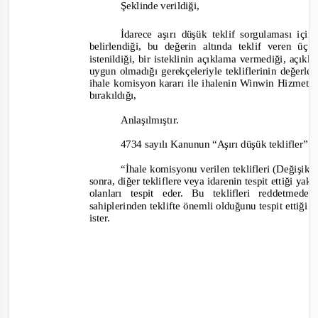
Şeklinde verildiği,
İdarece aşırı düşük teklif sorgulaması için
belirlendiği, bu değerin altında teklif veren üç
istenildiği, bir isteklinin açıklama vermediği, açık
uygun olmadığı gerekçeleriyle tekliflerinin değerlen
ihale komisyon kararı ile ihalenin Winwin Hizmet 
bırakıldığı
,
Anlaşılmıştır.
4734 sayılı Kanunun “
Aşırı düşük teklifler
” b
“
İhale komisyonu verilen teklifleri
(Değişik: 
sonra, diğer tekliflere veya idarenin tespit ettiği yak
olanları tespit eder. Bu teklifleri reddetmed
sahiplerinden teklifte önemli olduğunu tespit ettiği bile
ister.