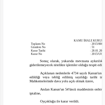
KAMU İHALE KURUL
Toplantı
No
:
2015/008
Günd
em No
:
51
Karar Tarihi
:
28.01.201
Karar No
:
2015/UH.
Sonuç olarak, yukarıda mevzuata aykırılıkla
giderilemeyecek nitelikte işlemler olduğu tespit edild
Açıklanan nedenlerle 4734 sayılı Kanun'un 6
edildiği veya tebliğ edilmiş sayıldığı tarihi
Mahkemelerinde dava yolu açık olmak üzere,
Anılan Kanun'un 54'üncü maddesinin onbirinc
iptaline,
O
yçokluğu ile karar verildi.