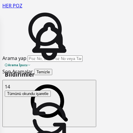
HER
POZ
Arama yap
Arama İpucu
Son Aramalar
Temizle
Bildirimler
14
Tümünü okundu işaretle