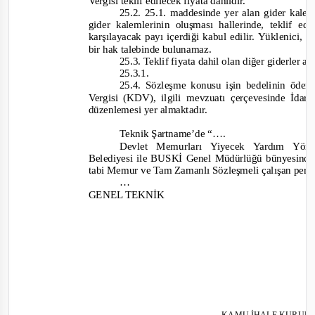
Vergisi teklif edilecek fiyata dahildir.
25.2.
25.1. maddesinde yer alan gider kalem
gider kalemlerinin oluşması hallerinde, teklif ed
karşılayacak payı içerdiği kabul edilir. Yüklenici, b
bir hak talebinde bulunamaz.
25.3.
Teklif fiyata dahil olan diğer giderler aş
25.3.1.
25.4.
Sözleşme konusu işin bedelinin öd
Vergis
i (KDV), ilgili mevzuatı çerçevesinde İdare
düzenlemesi yer almaktadır.
Teknik Şartname’de
“….
Devlet Memurları Yiyecek Yardım Yön
Belediyesi ile BUSKİ Genel Müdürlüğü bünyesinde 
tabi Memur ve Tam Zamanlı Sözleşmeli çalışan pers
…
GENEL TEKNİK
KAMU İHALE KURUL