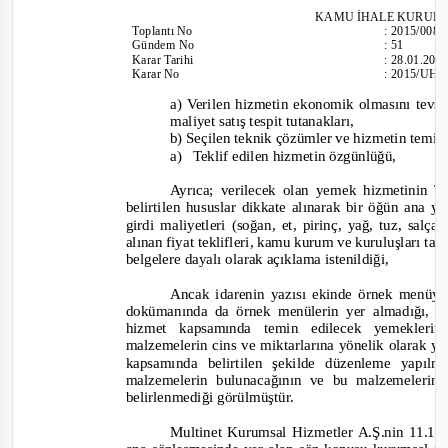
KAMU İHALE KURUL
Toplantı
No
:
2015/008
Günd
em No
:
51
Karar Tarihi
:
28.01.201
Karar No
:
2015/UH.
a) Verilen hizmetin ekonomik olmasını tevsi
maliyet satış tespit tutanakları,
b) Se
çilen teknik çözümler ve hizmetin temini
a)
Teklif edilen hizmetin özgünlüğü,
Ayrıca; verilecek olan yemek hizmetinin 
belirtilen hususlar dikkate alınarak bir öğün ana 
girdi maliyetleri (soğan, et, pirinç, yağ, tuz, salç
alınan fiyat teklifleri,
kamu kurum ve k
uruluşları tar
belgelere dayalı olarak açıklama istenildiği,
Ancak idarenin yazısı ekinde örnek menüye 
dokümanında da örnek menülerin yer almadığı, 
hizmet kapsamında temin edilecek yemekler
malzemelerin cins ve miktarlarına yönelik olarak y
kapsamında belirtilen şekilde düzenleme yapı
malzemelerin bulunacağının ve bu malzemelerin 
belirlenmediği görülmüştür.
Multinet Kurumsal Hizmetler A.Ş.nin 11.12.2