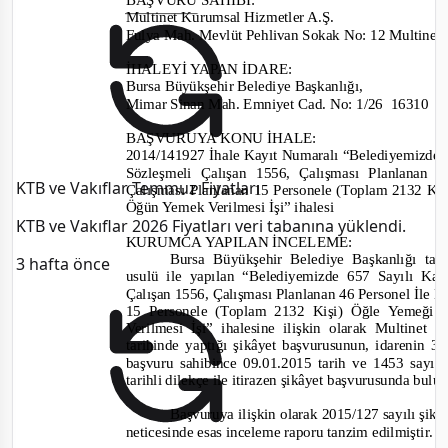
Multinet Kurumsal Hizmetler A.Ş.
Fulya Mah. Mevlüt Pehlivan Sokak No: 12 Multinet P
İHALEYİ YAPAN İDARE
:
Bursa Büyükşehir Belediye Başkanlığı
,
Mimar Sinan Mah. Emniyet Cad. No: 1/26
16310 Yı
BAŞVURUYA KONU İHALE:
2014/141927
İhale Kayıt Numaralı “Belediyemizde
Sözleşmeli Çalışan 1556, Çalışması Planlanan
KTB ve Vakıflar Temmuz Fiyatları
Çalışması Planlanan 15 Personele (Toplam 2132 Kiş
Öğün Yemek Verilmesi İşi” ihalesi
KTB ve Vakıflar 2026 Fiyatları veri tabanına yüklendi.
KURUMCA YAPILAN İNCELEME
:
Bursa Büyükşehir Belediye Başkanlığı
tar
3 hafta önce
usulü
ile
yapılan “Belediyemizde 657 Sayılı K
Çalışan 1556, Çalışması Planlanan 46 Personel İle 
15 Personele (Toplam 2132 Kişi) Öğle Yemeği
Verilmesi İşi”
ihalesine
ilişkin olarak Multinet 
tarihinde yaptığı şikâ
yet
başvurusunun, i
darenin 3
başvuru sahibin
ce 09.01.2015 tarih ve 1453
sayı 
tarihli dilekçe ile itirazen şikâyet başvurusunda bul
Başvuruya ilişkin olarak
2015/127
sayılı şik
neticesinde esas inceleme raporu tanzim edilmiştir.