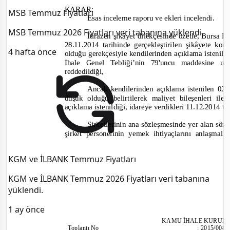
KARAR:
MSB Temmuz Fiyatları
Esas inceleme raporu ve ekleri incelendi.
MSB Temmuz 2026 Fiyatları veri tabanına yüklendi.
İtirazen şikâyet dilekçesinde özetle, Bursa 
28.11.2014 tarihinde gerçekleştirilen şikâyete kon
4 hafta önce
olduğu gerekçesiyle kendilerinden açıklama istenil
İhale Genel Tebliği’nin 79'uncu maddesine uyg
reddedildiği,
Ancak kendilerinden açıklama istenilen 02.1
düşük olduğu belirtilerek maliyet bileşenleri ile 
açıklama istenildiği, idareye verdikleri 11.12.2014 ta
Şirketlerinin ana sözleşmesinde yer alan sö
şirket personelinin yemek ihtiyaçlarını anlaşma
KGM ve İLBANK Temmuz Fiyatları
KGM ve İLBANK Temmuz 2026 Fiyatları veri tabanına
yüklendi.
1 ay önce
KAMU İHALE KURUL
Toplantı
No
:
2015/008