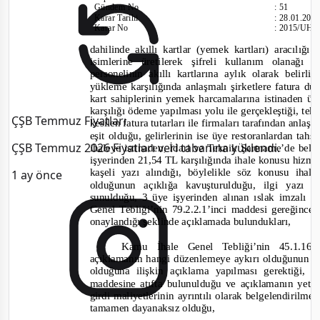
Günd
em No
:
51
Karar Tarihi
:
28.01.201
Karar No
:
2015/UH.
dahilinde a
kıllı
kartlar (yemek k
artları) aracılığı
isimlerine üretilerek şifreli kullanım olanağı
pe
rsonelinin akıllı kartlarına aylık olarak belir
yükleme karşılığında anlaşmalı şirketlere fatura dü
kart sahiplerinin yemek harcamalarına istinaden üye
karşılığı ödeme yapılması yolu ile gerçekleştiği, tek
ÇŞB Temmuz Fiyatları
kesilen fatura tutarları ile firmaları tarafından anlaşm
eşit olduğu, gelirlerinin ise üye restoranlardan tah
ÇŞB Temmuz 2026 Fiyatları veri tabanına yüklendi.
ihaleye istinaden, İdari ve Teknik Şartname’de beli
işyerinden 21,54 TL karşılığında ihale konusu hizmet
kaşeli yazı alındığı, böylelikle söz konusu ihale
1 ay önce
olduğunun açı
kl
ığa kavuşturulduğu, ilgi yazı 
sunulduğu, 3 üye işyerinden alınan ıslak imzalı 
Gene
l Tebliği’
nin 79.2.2.1
’inci maddesi gereğince
onaylandığı şeklinde açıklamada bulundukları,
Kamu İhale Genel Tebliği’
nin 45.1.16
’
açıklamanın hangi düzenlemeye aykırı olduğunun açı
olduğuna ilişkin açıklama yapılması gerektiği, 
maddesine atıfta bulunulduğu ve açıklamanın yete
girdi maliyetlerinin ayrıntılı olarak belgelendirilm
tamamen dayanaksız olduğu,