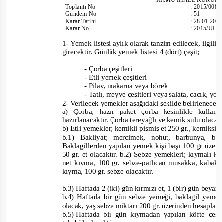
Toplantı
No
:
2015/008
Günd
em No
:
51
Karar Tarihi
:
28.01.201
Karar No
:
2015/UH.
1-
Yemek listesi aylık olarak tanzim edilecek, ilgili
girecektir. Günlük yemek listesi 4 (dört) çeşit;
-
Çorba çeşitleri
-
Etli yemek çeşitleri
-
Pilav, makarna veya börek
-
Tatlı, meyve çeşitleri veya salata, cacık, yo
2-
Verilecek yemekler aşağıdaki şekilde belirlenecek
a) Çorba; hazır paket çorba kesinlikle kullan
hazırlanacaktır. Çorba tereyağlı ve kemik sulu olacak
b) Etli yemekler; kemikli pişmiş et 250 gr., kemiksiz 
b.1) Bakliyat; mercimek, nohut, barbu
nya, ba
Baklagillerden yapılan yemek kişi başı 100 gr üzeri
50 gr. et olacaktır. b.2) Sebze yemekleri; kıymalı k
net kıyma, 100 gr. sebze
-
patlıcan musakka, kabak 
kıyma, 100 gr. sebze olacaktır.
b.3) Haftada 2 (iki) gün kırmızı et, 1 (bir) gün beyaz
b.4) Haftada bir gün sebze yemeği, baklagil yemek
olacak, yaş sebze miktarı 200 gr. üzerinden hesaplan
b.5)
Haftada bir gün kıymadan yapılan köfte çeşi