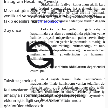
Instagram Hesabımız Yayında
Şirketlerinin faaliyet konusunun akıllı kar
gıda üretimi yapmadıkları, hatta şirketlerinin anla
Mevzuat güncellemeleri, önemli KİK kararları, sistem
kafeler ve marketlerin de gıda üretimi yapmadığı
yenilikleri ve sektörel içerikler için bizi Instagram’da
şirketlerin ana girdi maliyetlerinin belgelenm
takip edebilirsiniz:
@herpozcom
hususların açıklanmaması nedeniyle teklifin değerle
Lokantacılık faaliyetlerinin gıda satış
2 ay önce
kapsamında yer alan ve mutfağında pişirilen yemeği
halinde bireysel müşterilerinin paket servis ihtiy
yerler gıda üretilen yerler kapsamında olmadığı içi
belgelenmesi yükümlülüğü bulunmadığı, bu nedenl
maliyetlerinin talep edilemeyeceği, bu nedenle faaliy
sağlanması olan şirketlerinden bu hususun 
edilmektedir.
Başvuru sahibinin iddialarının değerlendiril
edilmiştir.
4734 sayılı Kamu İhale Kanunu’nun “Aş
Taksit seçenekleri
maddesinde
“İhale komisyonu verilen teklifleri değe
idarenin tespit ettiği yaklaşık maliyete göre teklif 
Kullanıcılarımızın ödeme süreçlerini kolaylaştırmak
teklifleri redd
etmeden önce, belirlediği süre içi
amacıyla sistemimize taksitli ödeme seçeneği
olduğunu tespit ettiği bileşenler ile ilgili ayrıntıları y
İhale komisyonu;
eklenmiştir. İlgili seçenek ödeme adımında
görüntülenebilecektir.