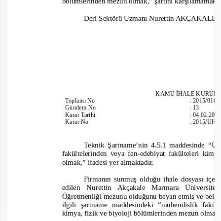
bölümlerinden mezun olmak,” şartını karşılamamakt
Deri Sektörü Uzmanı Nurettin AKÇAKALE
KAMU İHALE
KURULU
Toplantı
No
:
2015/010
Gündem No
:
13
Karar Tarihi
:
04.02.201
Karar No
:
2015/UH.
Teknik Şartname’nin 4.5.1 maddesinde “Üni
fakültelerinden veya fen
-
edebiyat fakülteleri kim
olmak,” ifadesi yer almaktadır.
Firmanın sunmuş olduğu ihale dosyası içeri
edilen Nurettin Akçakale Marmara Üniversit
Öğretmenliği mezunu olduğunu beyan etmiş ve belge
ilgili şartname maddesindeki “mühendislik fakült
kimya, fizik ve biyoloji bölümlerinden mezun olmak,