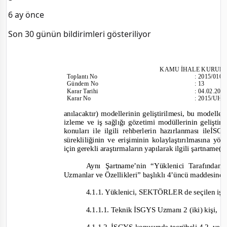
6 ay önce
Son 30 günün bildirimleri gösteriliyor
KAMU İHALE
KURULU
Toplantı
No
:
2015/010
Gündem No
:
13
Karar Tarihi
:
04.02.201
Karar No
:
2015/UH.
anılacaktır) modellerinin geliştirilmesi, bu modell
izleme ve iş sağlığı gözetimi modüllerinin geliştir
konuları ile ilgili rehberlerin hazırlanması ileİ
sürekliliğinin ve erişiminin kolaylaştırılmasına yön
için gerekli araştırmaların yapılarak ilgili şartname(l
Aynı Şartname’nin “Yüklenici Tarafında
Uzmanlar ve Özellikleri” başlıklı 4’üncü maddesind
4.1.1. Yüklenici, SEKTÖRLER de seçilen işyer
4.1.1.1. Teknik İSGYS Uzmanı 2 (iki) kişi,