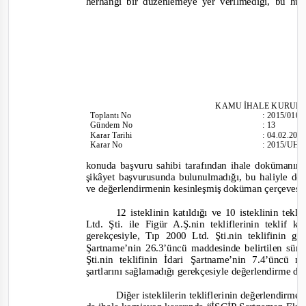
herhangi bir düzenlemeye yer verilmediği, bu h
KAMU İHALE
KURULU
Toplantı
No
:
2015/010
Gündem No
:
13
Karar Tarihi
:
04.02.201
Karar No
:
2015/UH.
konuda başvuru sahibi tarafından ihale dokümanına
şikâyet başvurusunda bulunulmadığı, bu haliyle d
ve değerlendirmenin kesinleşmiş doküman çerçevesi
12 isteklinin katıldığı ve 10 isteklinin tek
Ltd. Şti. ile Figür A.Ş.nin tekliflerinin tekli
gerekçesiyle, Tıp 2000 Ltd. Şti.nin teklifinin ge
Şartname’nin 26.3’üncü maddesinde belirtilen süre
Şti.nin teklifinin İdari Şartname’nin 7.4’üncü 
şartlarını sağlamadığı gerekçesiyle değerlendirme dış
Diğer isteklilerin tekliflerinin değerlendirme 