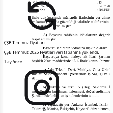
Gündem No
:
13
Karar Tarihi
:
04.02.201
Karar No
:
2015/UH.
ihale dokümanında mühendis ifadesinin yer almadığ
ve kamu yararı da gözetildiği takdirde tekliflerinin 
i
ddialarına yer verilmiştir.
A)
Başvuru sahibinin iddialarının değerl
tespit edilmiştir:
ÇŞB Temmuz Fiyatları
Başvuru sa
hibinin
iddiasına ilişkin olarak:
ÇŞB Temmuz 2026 Fiyatları veri tabanına yüklendi.
Başvuruya konu ihaleye ait İdari Şartname
başlıklı 2’nci maddesinde
“2.1. İhale konusu hizmet
1 ay önce
a) Adı: Tekstil, Deri, Mobilya, Gıda Ürünl
İmalatı Sektörlerindeki İşyerlerinde İş Sağlığı ve G
Alımı
b) Miktarı ve türü: 5 (Beş) Sektörde İ
modellerinin kurulması, izlenmesi, değerlendirilmesi
Şartnamede belirtilen iş kalemlerinin temini
c) Yapılacağı yer: Ankara, İstanbul, İzmir,
Tekirdağ, Manisa, Eskişehir, Kayseri”
düzenlemesi,