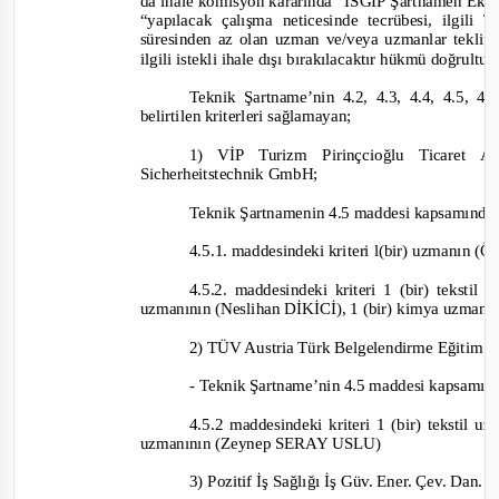
da ihale komisyon kararında
“İSGİP Şartnamen Ek 1’
“yapılacak çalışma neticesinde tecrübesi, ilgili
süresinden az olan uzman ve/veya uzmanlar teklif e
ilgili istekli ihale dışı bırakılacaktır hükmü doğrult
Teknik Şartname’nin 4.2, 4.3, 4.4, 4.5, 4.6
belirtilen kriterleri sağlamayan;
1) VİP Turizm Pirinçcioğlu Ticaret A.
Sicherheitstechnik GmbH;
Teknik Şartnamenin 4.5 maddesi kapsamınd
4.5.1. maddesindeki kriteri l(bir) uzmanın (
4.5.2. maddesindek
i kriteri 1 (bir) teksti
uzmanının (Neslihan DİKİCİ), 1 (bir) kimya uzma
2) TÜV Austria Türk Belgelendirme Eğitim v
-
Teknik Şartname’nin 4.5 maddesi kapsamı
4.5.2 maddesindeki kriteri 1 (bir) tekstil
uzmanının (Zeynep SERAY USLU)
3) Pozitif İş Sağlığı İş Güv. Ener. Çev. Dan. 