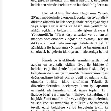
değiştirecek nitelikte olmaması kaydıyla, belgelerde
belirlenen sürede isteklilerden bu eksik bilgilerin ta
Hizmet Alımı İhaleleri Uygulama Yönetmel
20’nci maddesinde ekonomik açıdan en avantajlı teklif
dikkate alınarak belirleneceği ihalelerde; fiyat dışı 
veya nispi ağırlıklarına ve hesaplama yöntemine 
aldığı açıklama belgesinin ihale işlem dosyası 
Yönetmelik’in “Fiyat dışı unsurlar ve bu unsurl
maddesinde; ekonomik açıdan en avantajlı teklifin, f
dikkate alınarak belirleneceği ihalelerde; fiyat dı
ağırlıkları ile hesaplama yöntemi ve bu unsurlara i
sunulacak belgelerin idari şartnamede açıkça belirtil
İdarelerce isteklilerde aranılan şartlar, be
açıdan en avantajlı teklifin fiyat ile birlikte 
belirleneceği ihalelerde bu unsurlara ilişkin değe
belgelerin de İdari Şartname’de düzenlenmesi gerek
değerlendirme kriteri olarak değil puanlama kriter
olmakla birlikte, idare tarafından Teknik 
düzenlemelerinden incelemeye konu iş kapsamınd
uzmanlık alanlarından olmak üzere toplam 19 kişi
ihalede İdari Şartname’nin “İhaleye katılabilmek içi
başlıklı 7’nci maddesinde veya diğer maddelerinde ih
ve söz konusu uzmanlar için Teknik Şartname’de y
tevsik edici belgelere ve bu belgelerin teklif 