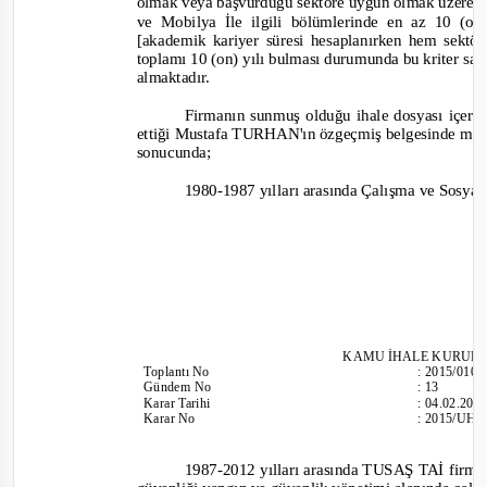
olmak veya başvurduğu sektöre uygun olmak üzere ün
ve Mobilya İle ilgili bölümlerinde en az 10 (o
[akademik kariyer süresi hesaplanırken hem sekt
toplamı 10 (on) yılı bulması durumunda bu kriter sağ
almaktadır.
Firm
anın sunmuş olduğu ihale dosyası içeri
ettiği Mustafa TURHAN'ın özgeçmiş belgesinde me
sonucunda;
1980-
1987 yılları arasında Çalışma ve Sosya
KAMU İHALE
KURULU
Toplantı
No
:
2015/010
Gündem No
:
13
Karar Tarihi
:
04.02.201
Karar No
:
2015/UH.
1987-
2012 yılları arasında TUSAŞ TAİ firmas