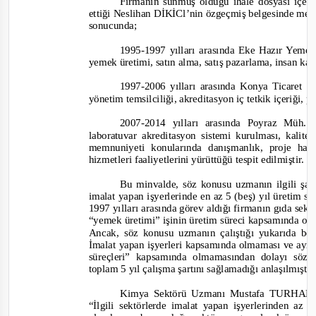
Firmanın sunmuş olduğu ihale dosyası içeri
ettiği Neslihan DİKİCl’nin özgeçmiş belgesinde me
sonucunda;
1995-
1997 yılları arasında Eke Hazır Yeme
yemek üretimi, satın alma, satış pazarlama, insan k
1997-
2006 yılları arasında Konya Ticaret B
yönetim temsilciliği, akreditasyon iç tetkik içeriği, 
2007-
2014 yılları arasında Poyraz Müh.
laboratuvar akreditasyon sistemi kurulması, kali
memnuniyeti konularında danışmanlık, proje h
h
izmetleri faaliyetlerini yürüttüğü tespit edilmiştir.
Bu minvalde, söz konusu uzmanın ilgili şar
imalat yapan işyerlerinde en az 5 (beş) yıl üretim sü
1997 yılları arasında görev aldığı firmanın gıda sek
“yemek üretimi” işinin üretim süreci kapsamında olma
Ancak, söz konusu uzmanın çalıştığı yukarıda bel
İmalat yapan işyerleri kapsamında olmaması ve ayrıc
süreçleri” kapsamında olmamasından dolayı söz
toplam 5 yıl çalışma şartını sağlamadığı anlaşılmıştı
Kimya Sektörü Uzmanı Mustafa TURHAN; 
“İlgili sektörlerde imalat yapan işyerlerinden az 