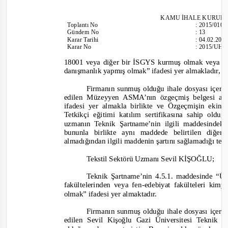
KAMU İHALE
KURULU
Toplantı
No
:
2015/010
Gündem No
:
13
Karar Tarihi
:
04.02.201
Karar No
:
2015/UH.
18001 veya diğer bir İSGYS kurmuş olmak veya e
danışmanlık yapmış olmak” ifadesi yer almakladır,
Firmanın sunmuş olduğu ihale dosyası içer
edilen Müzeyyen ASMA’nın özgeçmiş belgesi ana
ifadesi yer almakla birlikte ve Özgeçmişin ek
Tetki
kçi eğitimi katılım sertifikasına sahip old
uzmanın Teknik Şartname’nin ilgili maddesindeki
bununla birlikte aynı maddede belirtilen diğ
alm
adığından ilgili maddenin şartını sağlamadığı tesp
Tekstil Sektörü Uzmanı Sevil KİŞOĞLU;
Teknik Şartname’nin 4.5.1. maddesinde “Üni
fakültelerinden veya fen
-
edebiyat fakülteleri kim
olmak” ifadesi yer almaktadır.
Firmanın sunmuş olduğu ihale dosyası içeriğ
edilen Sevil Kişoğlu Gazi Üniversitesi Tekni