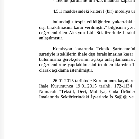
-
Teknik Şartname’nin 4.5. maddesi kapsamı
4.5.1 maddesindeki kriter
i l (bir) mobilya 
bulunduğu tespit edildiğinden yukarıdaki ist
dışı bırakılmasına karar verilmiştir.”
bilgisinin yer a
değerlendirilen Aksiyon Ltd. Şti. üzerinde bırakı
anlaşılmıştır.
Komisyon kararında Teknik Şartname’nin
suretiyle isteklilerin ihale dışı bırakılmasına karar v
bulunmama gerekçelerinin açıkça anlaşılamaması,
değerlendirme yapılabilmesini teminen idareden 19.0
olarak açıklama istenilmiştir.
26.01.2015 tarihinde Kurumumuz kayıtlarına g
İhale Kurumunca 19.01.2015 tarihli, 172
-
1134 sa
Numaralı “Tekstil, Deri, Mobilya, Gıda Ürünle
İmalatında Sektörlerindeki İşyerinde İş Sağlığı ve 