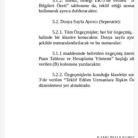
5.1.2. İstekli, örneği EK
-
3’de verilen “Te
Bilgileri Özeti” tablosunu da, teklif ettiği uzman
kullanarak ayrıca dolduracaktır.
5.2. Dosya Sayfa Ayırıcı (Seperatör):
5.2.1. Tüm Özgeçmişler; her bir özgeçmiş, do
halinde bir klasöre konacaktır. Dosya sayfa ayırı
şekilde numaralandırılacak ve bu numaralar:
5.1.1 maddesinde belirtilen özgeçmiş üzerind
Puan Tablosu ve Hesaplama Yöntemi” başlığı altın
verilen (B) kolonuna yazılacaktır.
5.2.2. Özgeçmişlerin konduğu klasörün son d
3’de verilen “Teklif Edilen Uzmanlara İlişkin Öz
düzenlemesi yer almaktadır.
KAMU İHALE
KURULU