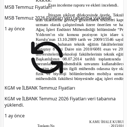
KARAR:
Esas inceleme raporu ve ekleri incelendi.
MSB Temmuz Fiyatları
İtirazen şikâyet dilekçesinde özetle, Tekni
MSB Temmuz 2026 Fiyatları veri tabanına yüklendi.
alan düzenleme gerekçe gösterilerek teklifleri kap
uzmanı olarak çalıştırılmak üzere önerilen ve hal
1 ay önce
Ağaç İşleri Endüstri Mühendisliği bölümünde “Pro
Yıldırım’ın söz konusu pozisyon için idare t
Kurulu’nun 13.10.2009 tarih ve 2009/15546 sayılı
bünyesinde bulunan teknik eğitim fakültelerinin
Danıştay 8’inci Daire nin 2010/6081 esas ve 2012
üniversitelerin teknoloji fakültelerinin teknik e
Başkanlığının 08.07.2014 tarihli toplantısında
mezunlarının mühendislik unvanını kullanabilece
öğretim üyelerinin ilgili mühendis odasına üye olabil
fizik ve biyoloji bölümlerinden mobilya uzman
mühendislik fakültesi bünyesinde ağaç işleri endü
KGM ve İLBANK Temmuz Fiyatları
KGM ve İLBANK Temmuz 2026 Fiyatları veri tabanına
yüklendi.
1 ay önce
KAMU İHALE
KURULU
Toplantı
No
:
2015/010