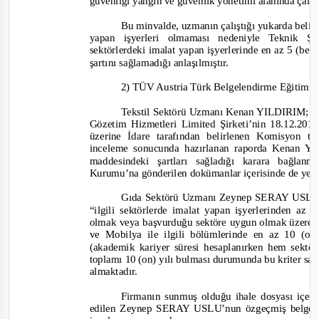
güvenliği yangın ve güvenlik yönetimi alanında çalışt
Bu minvalde, uzmanın çalıştığı yukarda belir
yapan işyerleri olmaması nedeniyle Teknik Ş
sektörlerdeki imalat yapan işyerlerinde en az 5 (beş
şartını sağlamadığı anlaşılmıştır.
2) TÜV Austria Türk Belgelendirme Eğitim v
Tekstil Sektörü Uzmanı Kenan YILDIRIM; T
Gözetim Hizmetleri Limited Şirketi’nin 18.12.2014
üzerine İdare tarafından belirlenen Komisyon t
inceleme sonucunda hazırlanan raporda Kenan Y
maddesindeki şartları sağladığı karara bağla
Kurumu’na gönderilen dokümanlar içerisinde de yer
G
ıda Sektörü Uzmanı Zeynep SERAY USLU;
“ilgili sektörlerde imalat yapan işyerlerinden az 
olmak veya başvurduğu sektöre uygun olmak üzere ün
ve Mobilya ile ilgili bölümlerinde en az 10 (o
(akademik kariyer süresi hesaplanırken hem sekt
toplamı 10 (on) yılı bulması durumunda bu kriter sağ
almaktadır.
Firmanın sunmuş olduğu ihale dosyası içeri
edilen Zeynep SERAY USLU’nun özgeçmiş belges