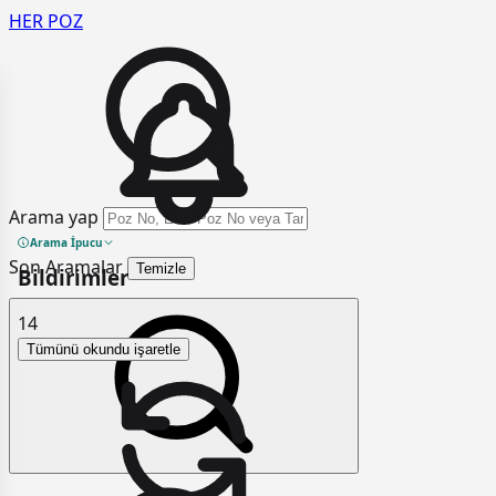
HER
POZ
Arama yap
Arama İpucu
Son Aramalar
Temizle
Bildirimler
14
Tümünü okundu işaretle