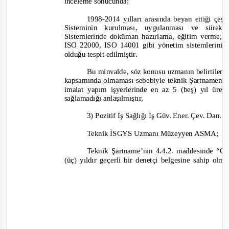
inceleme sonucunda;
1998-
2014 yılları arasında beyan ettiği çe
Sisteminin kurulması, uygulanması ve süre
Sistemlerinde doküman hazırlama, eğitim verme
ISO 22000, ISO 14001 gibi yönetim sistemlerinin
olduğu tespit edilmiştir.
Bu minvalde, söz konusu uzmanın belirtilen fi
kapsamında olmaması sebebiyle teknik Şartnamenin 4
imalat yapım işyerlerinde en az 5 (beş) yıl üret
sağlamadığı anlaşılmıştır,
3) Pozitif İş Sağlığı İş Güv. Ener. Çev. Dan. 
Teknik İSGYS Uzmanı Müzeyyen ASMA;
Teknik Şartname’nin 4.4.2. maddesinde “
(üç) yıldır geçerli bir denetçi belgesine sahip ol