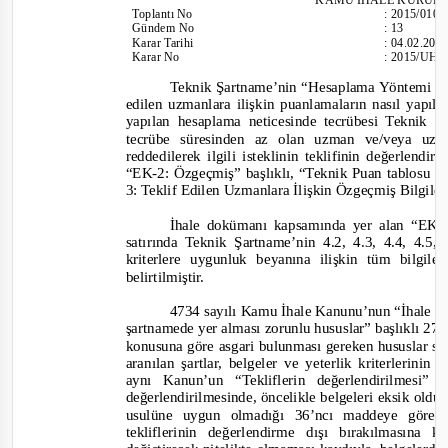
Toplantı
No
:
2015/010
Gündem No
:
13
Karar Tarihi
:
04.02.201
Karar No
:
2015/UH.
Teknik Şartname’nin “Hesaplama Yöntemi ve
edilen uzmanlara ilişkin puanlamaların nasıl yapıl
yapılan hesaplama neticesinde tecrübesi Teknik Ş
tecrübe süresinden az olan uzman ve/veya uzma
reddedilerek ilgili isteklinin teklifinin değerlendi
“EK
-
2: Özgeçmiş”
başlıklı,
“Teknik Puan tablosu 
3: Teklif Edilen Uzmanlara İlişkin Özgeçmiş Bilgiler
İhale dokümanı kapsamında yer alan “EK
-
satırında Teknik Şartname’nin 4.2, 4.3, 4.4, 4.5,
kriterlere uygunluk beyanına ilişkin tüm bilgil
belirtilmiştir.
4734 sayılı Kamu İhale Kanunu’nun “İhale ve
şartnamede yer alması zorunlu hususlar” başlıklı 27
konusuna göre asgari bulunması gereken hususlar sa
aranılan şartlar, belgeler ve yeterlik kriterlerini
aynı Kanun’un “Tekliflerin değerlendirilmesi” 
değerlendirilmesinde, öncelikle belgeleri eksik oldu
usulüne uygun olmadığı 36’ncı maddeye göre i
tekliflerinin değerlendirme dışı bırakılmasına 