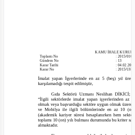
KAMU İHALE
KURULU
Toplantı
No
:
2015/010
Gündem No
:
13
Karar Tarihi
:
04.02.201
Karar No
:
2015/UH.
İmalat yapan İşyerlerinde en az 5 (beş) yıl üret
karşılamadığı tespit edilmiştir,
Gıda Sektörü Uzmanı Neslihan DİKİCİ; 
“İlgili sektörlerde imalat yapan işyerlerinden az 
olmak veya başvurduğu sektöre uygun olmak üzere ün
ve Mo
bilya ile ilgili bölümlerinde en az 10 (
(akademik kariyer süresi hesaplanırken hem sekt
toplamı 10 (on) yılı bulması durumunda bu kriter sağl
almaktadır.