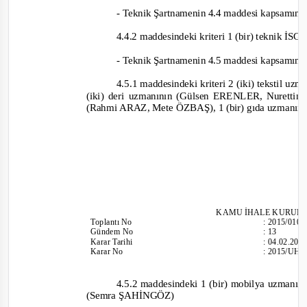
-
Teknik Şartnamenin 4.4 maddesi kapsamın
4.4.2 maddesindeki
kriteri 1 (bir) teknik 
-
Teknik Şartnamenin 4.5 maddesi kapsamın
4.5.1 maddesindeki kriteri 2 (iki) tekstil 
(iki) deri uzmanının (Gülsen ERENLER, Nuretti
(Rahmi ARAZ, Mete ÖZBAŞ), 1 (bir) gıda uzman
KAMU İHALE
KURULU
Toplantı
No
:
2015/010
Gündem No
:
13
Karar Tarihi
:
04.02.201
Karar No
:
2015/UH.
4.5.2 maddesindeki 1 (bir) mobilya uzmanı
(Semra ŞAHİNGÖZ)