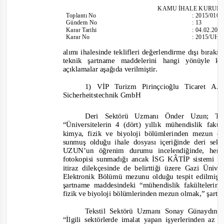
KAMU İHALE
KURULU
Toplantı
No
:
2015/010
Gündem No
:
13
Karar Tarihi
:
04.02.201
Karar No
:
2015/UH.
alımı ihalesinde teklifleri değerlendirme dışı bırakı
teknik şartname maddelerini hangi yönüyle kar
açıklamalar aşağıda verilmiştir.
1) VİP Turizm Pirinçcioğlu Ticaret A
Sicherheitstechnik GmbH
Deri Sektörü Uzmanı Önder Uzun; Te
“Üniversitelerin 4 (dört) yıllık mühendislik fakül
kimya, fizik ve biyoloji bölümlerinden mezun o
sunmuş olduğu ihale dosyası içeriğinde deri sek
UZUN’un öğrenim durumu incelendiğinde, herha
fotokopisi sunmadığı ancak İSG KÂTİP sistemi ü
itiraz dilekçesinde de belirttiği üzere Gazi Üniv
Elektronik Bölümü mezunu olduğu tespit edilmişt
şartname maddesindeki “mühendislik fakültelerin
fizik ve biyoloji bölümlerinden mezun olmak,” şartı
Tekstil Sektörü Uzmanı Sonay Günaydın;
“İlgili sektörlerde imalat yapan işyerlerinden az 