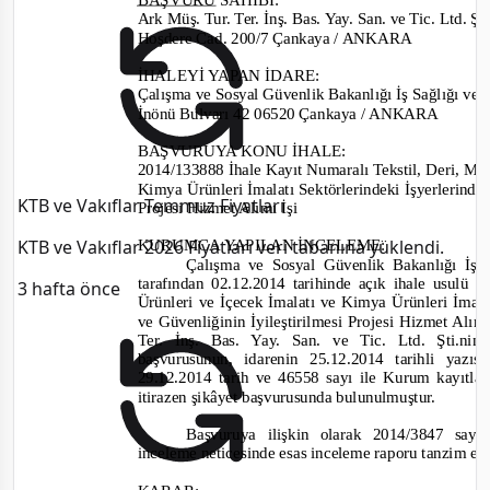
Ark Müş. Tur. Ter. İnş. Bas. Yay. San. ve Tic. Ltd. Şt
Hoşdere Cad. 200/7 Çankaya / ANKARA
İHALEYİ YAPAN İDARE
:
Çalışma ve Sosyal Güvenlik Bakanlığı İş Sağlığı v
İnönü Bulvarı 42 06520 Çankaya / ANKARA
BAŞVURUYA KONU İHALE:
2014/133888 İhale Kayıt Numaralı Tekstil, Deri, Mo
K
imya Ürünleri İmalatı Sektörlerindeki İşyerlerinde 
KTB ve Vakıflar Temmuz Fiyatları
Projesi Hizmet Alımı İşi
KTB ve Vakıflar 2026 Fiyatları veri tabanına yüklendi.
KURUMCA YAPILAN İNCELEME
:
Çalışma v
e Sosyal
Güvenlik Bakanlığı İş
tarafından
02.12.2014 tarihinde
açık ihale usulü
i
3 hafta önce
Ürünleri ve İçecek İmalatı ve Kimya Ürünleri İmalat
v
e Güvenliğinin İyileştirilmesi Projesi Hizmet Alım
Ter. İnş. B
as. Yay. San. v
e Tic. Ltd. Şti.
nin
başvurusunun, i
darenin 25.12.2014
tarihli yazıs
29.12.2014 tarih ve 46558
sayı ile Kurum kayıtla
itiraze
n şikâyet başvurusunda bulunulmuştur.
Başvuruya ilişkin olarak
2014/3847
sayıl
inceleme neticesinde esas inceleme raporu tanzim ed