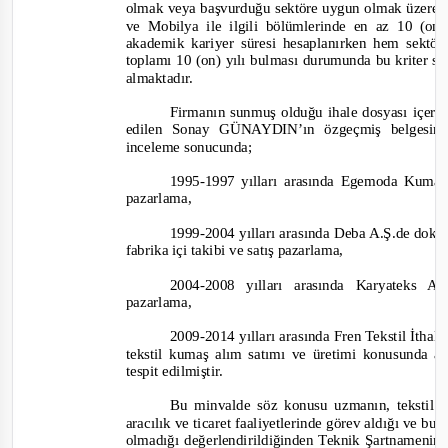
olmak veya başvurduğu sektöre uygun olmak üzere ün
ve Mobilya ile ilgili bölümlerinde en az 10 (on)
akademik kariyer süresi hesaplanırken hem sektö
toplamı 10 (on) yılı bulması durumunda bu kriter sa
almaktadır.
Firmanın sunmuş olduğu ihale dosyası içeriğ
edilen Sonay GÜNAYDIN’ın özgeçmiş belgesin
inceleme sonucunda;
1995-
1997 yılları arasında Egemoda Kumaş
pazarlama,
1999-
2004 yılları arasında Deba A.Ş.de dokum
fabrika içi takibi ve satış pazarlama,
2004-
2008 yılları arasında Karyateks 
pazarlama,
2009-
2014 yılları arasında Fren Tekstil İth
tekstil kumaş alım satımı ve üretimi konusunda ara
tespit edilmiştir.
Bu minvalde söz konusu uzmanın, tekstil s
aracılık ve ticaret faaliyetlerinde görev aldığı ve bu
olmadığı değerlendirildiğinden Teknik Şartnamenin 