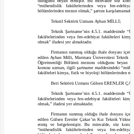
olduğunu beyan etmiştir. Bu minvalde söz konu
“mühendislik fakültelerinden veya fen
-
edebiya
bölümlerinden mezun olmak,” şartını karşılamamakt
Tekstil Sektörü Uzmanı Ayhan MİLLİ;
Teknik Şartname’nin 4.5.1. maddesinde “Üni
fakültelerinden veya fen
-
edebiyat fakülteleri kimy
olmak” ifadesi yer almaktadır.
Firmanın sunmuş olduğu ihale dosyası içeriğ
edilen Ayhan Milli, Marmara Üniversitesi Teknik 
Öğretmenliği Bölümü mezunu olduğunu beyan et
konusu uzman, ilgili şartname maddesindeki “mühend
fakülteleri kimya, fizik ve biyoloji bölümlerinden m
Beri Sektörü Uzmanı Gülsen ERENLER Ç
Teknik Şartname’nin 4.5.1. maddesinde “Üni
fakültelerinden veya fen
-
edebiyat fakülteleri kim
olmak,” ifadesi yer almaktadır.
Firmanın sunmuş olduğu ihale dosyası içeri
edilen Gülsen Erenler Çakar’ın Kız Teknik Yüks
etmiş ve belgelemiştir. Bu minvalde, söz konu
“mühendislik fakültelerinden veya fen
-
edebiya