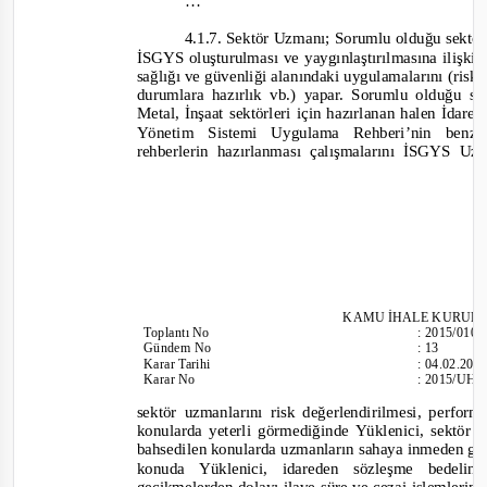
…
4.1.7. Sektör Uzmanı; Sorumlu olduğu sektör
İSGYS oluşturulması ve yaygınlaştırılmasına ilişkin
sağlığı ve güvenliği alanındaki uygulamalarını (risk
durumlara hazırlık vb.) yapar. Sorumlu olduğu 
Metal, İnşaat sektörleri için hazırlanan halen İdar
Yönetim Sistemi Uygulama Rehberi’nin ben
rehberlerin hazırlanması çalışmalarını İSGYS U
KAMU İHALE
KURULU
Toplantı
No
:
2015/010
Gündem No
:
13
Karar Tarihi
:
04.02.201
Karar No
:
2015/UH.
sektör uzmanlarını risk değerlendirilmesi, perfor
konularda yeterli görmediğinde Yüklenici, sektör 
bahsedilen konularda uzmanların sahaya inmeden gere
konuda Yüklenici, idareden sözleşme bedeli