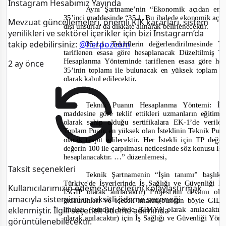
Instagram Hesabımız Yayında
Aynı Şartname’nin “Ekonomik açıdan en av
35’inci maddesinde
“35.1. Bu ihalede ekonomik açıdan
Mevzuat güncellemeleri, önemli KİK kararları, sistem
dışı unsurlar da dikkate alınarak belirlenecektir.
yenilikleri ve sektörel içerikler için bizi Instagram’da
takip edebilirsiniz:
@herpozcom
35.1.1. Tekliflerin değerlendirilmesin
tarif
lenen esasa göre hesaplanacak Düzeltilmiş
Hesaplanma Yönteminde tariflenen esasa göre h
2 ay önce
35’inin toplamı ile bulunacak en yüksek toplam pu
olarak kabul edilecektir.
…
Teknik Puanın Hesaplanma Yöntemi: İst
maddesine göre teklif ettikleri uzmanların eğitim
olarak sahip olduğu sertifikalara EK
-
1’de verile
Toplam Puanı en yüksek olan İsteklinin Teknik Pu
olarak tespit edilecektir. Her İstekli için TP de
değerin 100 ile çarpılması neticesinde söz konusu İ
hesaplanacaktır. …”
düzenlemesi,
Taksit seçenekleri
Teknik Şartnamenin “İşin tanımı” başlık
Türkiye'de İşyerlerinde İş Sağlığı ve Güvenliği K
Kullanıcılarımızın ödeme süreçlerini kolaylaştırmak
İSGİP olarak anılacaktır) Projesi'nin devamı ola
amacıyla sistemimize taksitli ödeme seçeneği
gıdaürünleri ve içecek imalatı(bundan böyle GID
imalatı (bundan böyle KİMYA olarak anılacakt
eklenmiştir. İlgili seçenek ödeme adımında
olarak anılacaktır) için İş Sağlığı ve Güvenliği Y
görüntülenebilecektir.