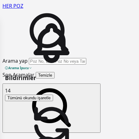
HER
POZ
Arama yap
Arama İpucu
Son Aramalar
Temizle
Bildirimler
14
Tümünü okundu işaretle