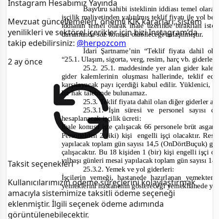
Instagram Hesabımız Yayında
Başvuru sahibi isteklinin iddiası temel olarak
işçilik maliyetinden yalıtılmış teklif fiyatı ile yol
Mevzuat güncellemeleri, önemli KİK kararları, sistem
iddianın temel olarak ihale üzerinde bırakılan istek
yenilikleri ve sektörel içerikler için bizi Instagram’da
durumunda söz konusu olabileceği anlaşılmıştır.
takip edebilirsiniz:
@herpozcom
İdari Şartname’nin “Teklif fiyata dahil ol
“25.1. Ulaşım, sigorta, verg, resim, harç vb. giderler 
2 ay önce
25.2. 25.1. maddesinde yer alan gider kale
gider kalemlerinin oluşması hallerinde, teklif ed
karşılayacak payı içerdiği kabul edilir. Yüklenici, b
bir hak talebinde bulunamaz.
25.3. Teklif fiyata dahil olan diğer giderler aş
25.3.1. İşin süresi ve personel sayısı 
hesaplanacak işçilik ücreti:
İhale konusu işte çalışacak 66 personele brüt asgar
Personelden 2 (iki) kişi
engelli işçi olacaktır. Resm
yapılacak toplam gün sayısı 14,5 (OnDörtBuçuk) gü
çalışacaktır. Bu 18 kişiden 1 (bir) kişi engelli işçi o
yılbaşı günleri mesai yapılacak toplam gün sayısı 1
Taksit seçenekleri
25.3.2. Yemek ve yol giderleri:
İşçilerin yemeği, hastanede hazırlanan yemekten
Kullanıcılarımızın ödeme süreçlerini kolaylaştırmak
yemeklerini hastanenin göstereceği yemekhanede yiy
amacıyla sistemimize taksitli ödeme seçeneği
eklenmiştir. İlgili seçenek ödeme adımında
görüntülenebilecektir.