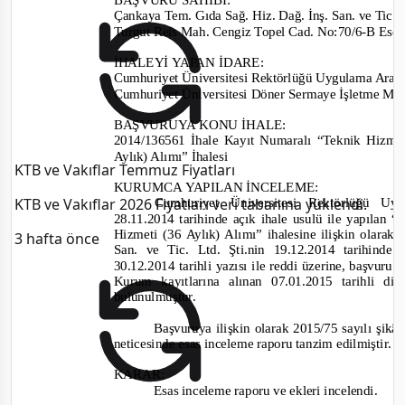
Çankaya Tem. Gıda Sağ. Hiz. Dağ. İnş. San. ve Tic. L
Turgut Reis Mah. Cengiz Topel Cad. No:70/6-
B Ese
İHALEYİ YAPAN İDARE:
Cumhuriyet Üniversitesi Rektörlüğü Uygulama Araş
Cumhuriyet Üniversitesi Döner Sermaye İşletme M
BAŞVURUYA KONU İHALE:
2014/136561 İhale Kayıt Numaralı “Teknik Hizm
Aylık) Alımı” İhalesi
KTB ve Vakıflar Temmuz Fiyatları
KURUMCA YAPILAN İNCELEME:
KTB ve Vakıflar 2026 Fiyatları veri tabanına yüklendi.
Cumhuriyet Üniversitesi Rektörlüğü U
28.11.2014 tarihinde açık ihale usulü ile yapıla
Hizmeti (36
Aylık) Alımı” ihalesine ilişkin olara
3 hafta önce
San. ve Tic. Ltd. Şti.nin 19.12.2014 tarihinde
30.12.2014 tarihli yazısı ile reddi üzerine, başvuru
Kurum kayıtlarına alınan 07.01.2015 tarihli di
bulunulmuştur.
Başvuruya ilişkin olarak 2015/75 sayılı şik
neticesinde esas inceleme raporu tanzim edilmiştir.
KARAR:
Esas inceleme raporu ve ekleri incelendi.