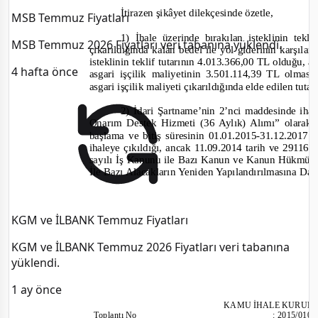
İtirazen şikâyet dilekçesinde özetle,
MSB Temmuz Fiyatları
1) İhale üzerinde bırakılan isteklinin tekl
MSB Temmuz 2026 Fiyatları veri tabanına yüklendi.
çıkarıldığında kalan bedel ile yol giderinin karşı
i
steklinin teklif tutarının 4.013.366,00 TL olduğu, 
4 hafta önce
asgari işçilik maliyetinin 3.501.114,39 TL olması
asgari işçilik maliyeti çıkarıldığında elde edilen tut
2) İdari Şartname’nin 2’nci maddesinde ih
Onarım Destek Hizmeti (36 Aylık) Alımı” olarak 
başlama ve bitiş süresinin 01.01.2015
-31.12.2017 o
ihaleye çıkıldığı, ancak 11.09.2014 tarih ve 2911
sayılı İş Kanunu ile Bazı Kanun ve Kanun Hükmün
İle Bazı Alacakların Yeniden Yapılandırılmasına Da
KGM ve İLBANK Temmuz Fiyatları
KGM ve İLBANK Temmuz 2026 Fiyatları veri tabanına
yüklendi.
1 ay önce
KAMU İHALE KURUL
Toplantı
No
:
2015/010