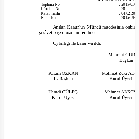
Toplantı
No
:
2015/010
Gündem No
:
28
Karar Tarihi
:
04.02.201
Karar No
:
2015/UH.
Anılan Kanun'un 54'üncü maddesinin onbirinc
şikâyet başvurusunun red
dine,
Oybirliği ile karar verildi.
Mahmut GÜR
Başkan
Kazım ÖZKAN
Mehmet Zeki AD
II. Başkan
Kurul Üyesi
Hamdi GÜLEÇ
Mehmet AKSO
Kurul Üyesi
Kurul Üyesi