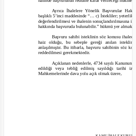
halinde başvurunun reddine karar verileceği hükme 
Ayrıca İhalelere Yönelik Başvurular Hak
başlıklı 5’inci maddesinde
“… c) İstekliler; yeterlik
değerlendirilmesi ve ihalenin sonuçlandırılmasına ili
hakkında başvuruda bulunabilir.”
hükmü yer almakta
Başvuru sahibi isteklinin söz konusu ihalede 
haiz olduğu, bu sebeple gereği anılan istekli
anlaşılmıştır. Bu itibarla, başvuru sahibinin söz k
reddedilmesi gerekmektedir.
Açıklanan nedenlerle, 4734 sayılı Kanunun 6
edildiği veya tebliğ edilmiş sayıldığı tarihi
Mahkemelerinde dava yolu açık olmak üzere,
KAMU İHALE KURUL