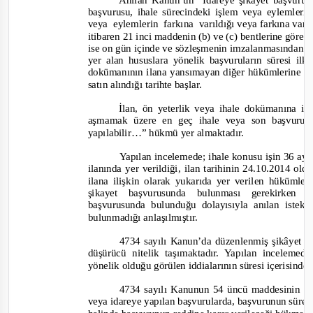
Anılan Kanun’un “İdareye şikayet başvurus
başvurusu, ihale sürecindeki işlem veya eylemlerin 
veya eylemlerin farkına varıldığı
veya farkına varı
itibaren 21 inci maddenin (b) ve (c) bentlerine göre 
ise on gün içinde ve sözleşmenin imzalanmasından ön
yer alan hususlara
yönelik başvuruların süresi ilk
dokümanının ilana yansımayan diğer hükümlerine yö
satın alındığı tarihte başlar.
İlan, ön yeterlik veya ihale dokümanına iliş
aşmamak üzere en geç ihale veya son başvuru 
yapılabilir…”
hükmü yer almaktadır.
Yapılan inceleme
de;
ihale konusu işin 36 ay s
ilanında yer verildiği, ilan tarihinin 24.10.2014 ol
ilana ilişkin olarak yukarıda yer verilen hükümle
şikayet başvurusunda bulunması gerekirken
başvurusunda bulunduğu dolayısıyla anılan istekl
bulunmadığı anlaşılmıştır.
4734 sayılı Kanun’da düzenlenmiş şikâyet ba
düşürücü nitelik taşımaktadır. Yapılan inceleme
yönelik olduğu görülen iddialarının süresi içerisinde
4734 sayılı Kanunun 54 üncü maddesinin on
veya idareye yapılan başvurularda, başvurunun süre,