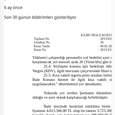
6 ay önce
Son 30 günün bildirimleri gösteriliyor
KAMU İHALE KURUL
Toplantı
No
:
2015/010
Gündem No
:
28
Karar Tarihi
:
04.02.201
Karar No
:
2015/UH.
Yüklenici çalıştırdığı personelin yol bedelini ayni o
karşılanacak yol masrafı ayda 26 (YirmiAltı) gün üz
25.4. Sözleşme konusu işin bedelinin öd
Vergisi (KDV), ilgili mevzuatı çerçevesinde İdare ta
25.5. Kısa vadeli sigorta prim oranları belirti
İhale Konusu hizmet ile ilgili kısa vadeli 
uygulanacaktır.”
düzenlemesi yer almaktadır.
Yukarıda yer verilen Şartname düzenlemes
olduğu ve ayni olarak karşılanacağı belirtilmiştir.
İhale üzerinde bırakılan isteklinin birim f
fiyatının 4.013.366,00 TL olup bu tutarın 3.725.366,