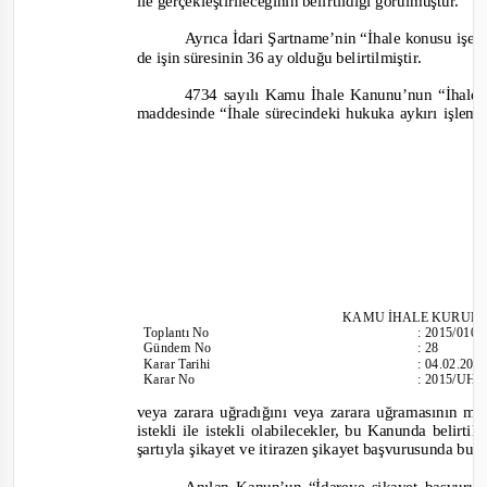
ile gerçekleştirileceğinin belirtildiği görülmüştür.
Ayrıca İdari Şartname’nin “İhale konusu işe i
de işin süresinin 36 ay olduğu belirtilmiştir.
4734 sayılı Kamu İhale Kanunu’nun “İhalele
maddesinde
“İhale sürecindeki hukuka aykırı işlem
KAMU İHALE KURUL
Toplantı
No
:
2015/010
Gündem No
:
28
Karar Tarihi
:
04.02.201
Karar No
:
2015/UH.
veya zarara uğradığını veya zarara uğramasının 
istekli ile istekli olabilecekler, bu Kanunda belirt
şartıyla şikayet ve itirazen şikayet başvurusunda bu