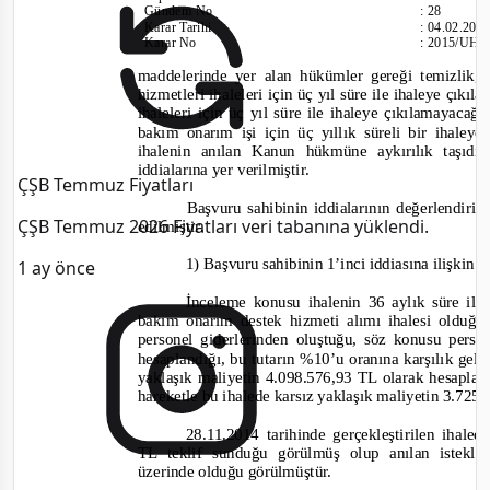
Gündem No
:
28
Karar Tarihi
:
04.02.201
Karar No
:
2015/UH.
maddelerinde yer alan hükümler gereği temizli
hizmetleri ihaleleri için üç yıl süre ile ihaleye çıkı
ihaleleri için üç yıl süre ile ihaleye çıkılamayacağ
bakım onarım işi için üç yıllık süreli bir ihaley
ihalenin anılan Kanun hükmüne aykırılık taşıdığ
iddialarına yer verilmiştir.
ÇŞB Temmuz Fiyatları
Başvuru sahibinin iddialarının değerlendiri
ÇŞB Temmuz 2026 Fiyatları veri tabanına yüklendi.
edilmiştir.
1) Başvuru sahibinin 1’inci iddiasına ilişkin 
1 ay önce
İnceleme konusu ihalenin 36 aylık süre ile
bakım onarım destek hizmeti alımı ihalesi olduğu
personel giderlerinden oluştuğu, söz konusu pers
hesaplandığı, bu tutarın %10’u oranına karşılık gel
yaklaşık maliyetin 4.098.576,93 TL olarak hesapla
hareketle bu ihalede karsız yaklaşık maliyetin 3.725
28.11.2014 tarihinde gerçekleştirilen ihaled
TL teklif sunduğu görülmüş olup anılan isteklin
üzerinde olduğu görülmüştür.