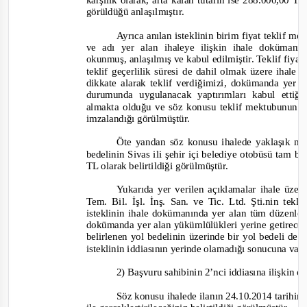
karşılık olarak, arta kalan tutarın ise 288.000,00 T
görüldüğü anlaşılmıştır.
Ayrıca anılan isteklinin birim fiyat teklif m
ve adı yer alan ihaleye ilişkin ihale dokümanı
okunmuş, anlaşılmış ve kabul edilmiştir. Teklif fiyat
teklif geçerlilik süresi de dahil olmak üzere iha
dikkate alarak teklif verdiğimizi, dokümanda yer
durumunda uygulanacak yaptırımları kabul ettiğ
almakta olduğu ve söz konusu teklif mektubunun iha
imzalandığı görülmüştür.
Öte yandan söz konusu ihalede yaklaşık ma
bedelinin Sivas ili şehir içi belediye otobüsü tam b
TL olarak bel
irtildiği görülmüştür.
Yukarıda yer verilen açıklamalar ihale üzer
Tem. Bil. İşl. İnş. San. ve Tic. Ltd. Şti.nin tekl
isteklinin ihale dokümanında yer alan tüm düzenleme
dokümanda yer alan yükümlülükleri yerine getireceği
belirlenen yol bedelinin üzerinde bir yol bedeli de
isteklinin iddiasının yerinde olamadığı sonucuna varı
2) Başvuru sahibinin 2’nci iddiasına ilişkin o
Söz konusu ihalede ilanın 24.10.2014 tarihind