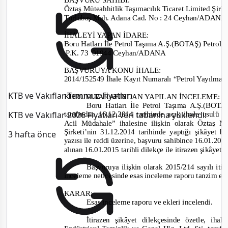
Öztaş Müteahhitlik Taşımacılık Ticaret Limited Şirke
Türlübaş Mah. Adana Cad. No : 24 Ceyhan/A
DAN
İHALEYİ YAPAN İDARE
:
Boru Hatları İle Petrol Taşıma A.Ş.(BOTAŞ) Petrol 
P.K. 73
01944 Ceyhan/ADANA
BAŞVURUYA KONU İHALE:
2014/152549
İhale Kayıt Numaralı “Petrol Yayılmal
KTB ve Vakıflar Temmuz Fiyatları
KURUM TARAFINDAN YA
PILAN İNCELEME:
Boru Hatları İle Petrol Taşıma A.Ş.(BOTA
KTB ve Vakıflar 2026 Fiyatları veri tabanına yüklendi.
tarafından
16.12.2014 tarihinde
açık ihale usulü
i
Acil Müdahale”
ihalesine
ilişkin olarak Öztaş Mü
Şirketi’
nin 31.12.2014
tarihinde yaptığı şikâ
yet
ba
3 hafta önce
yazısı ile reddi üzerine, başvuru sahibin
ce 16.01.2015
alınan
16.01.2015
tarihli dilekçe ile itirazen şikây
Başvuruya ilişkin olarak
2015/214
sayılı
iti
inceleme neticesinde esas inceleme raporu tanzim ed
KARAR:
Esas inceleme raporu ve ekleri incelendi.
İtirazen şikâyet dilekçesinde özetle, ih