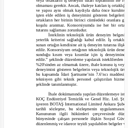
veya ortakların iş deneyim tutarı toplamının ise i
olmaması gerekir. Ancak, ihaleye katılan iş ortaklığın
ve yapısı aynı olmak kaydıyla daha önce kurulmuş o
işten elde edilen iş deneyimini gösteren belgeleri
ortakların her birinin birinci cümledeki oranlara g
koşulu aranmaz. Konsorsiyumda ise her bir orta
tutarını sağlaması zorunludur.
İsteklinin teknolojik ürün deneyim belgesi
yeterlik kriterini sağladığı kabul edilir. İş ortak
sunan ortağın kendisine ait iş deneyim tutarına ilişki
edilir. Konsorsiyum ortağının teknolojik ürün deney
sunduğu kısım veya kısımlar için iş deneyimine i
edilir.”
şeklinde düzenleme yapılarak isteklilerden tekl
%20'sinden az olmam
ak üzere, ihale konusu iş veya 
deneyimini gösteren belgelerin veya teknolojik ür
bu kapsamda İdari Şartname’nin 7.6’ncı maddesind
tekn
isyen gibi teknik personel çalıştırılan hizme
şeklinde tanımlanmıştır.
İhale dokümanında yapılan düzenlemeye istina
KOÇ Endüstriyel Temizlik ve Genel Hiz. Ltd. Şti. t
işveren BOTAŞ International Limited Ankara Şubesi
tarihli sözleşme, bu sözleşmenin uygulanmasın
Kanununun ilgili hükümleri çerçevesinde düze
bünyesinde çalışan personele ilişkin Sosyal Güv
düzenlenmiş ve idarece teyidi yapılabilen belgeler ve