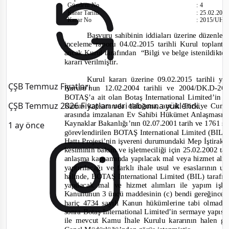
Gündem No
:
4
Karar Tarihi
:
25.02.201
Karar No
:
2015/UH.
Başvuru sahibinin iddiaları üzerine dü
zenlene
inceleme raporu 04.02.2015 tarihli Kurul toplant
ancak Kurul tarafından
“Bilgi ve belge istenildikt
kararı verilmiştir.
Kurul k
ararı üzerine 09.02.2015 tarihli 
ÇŞB Temmuz Fiyatları
Kurulu’nun 12.02.2004 tarih
li ve 2004/DK.D-
26 
BOTAŞ’a ait olan Botaş International Limited’in 
ÇŞB Temmuz 2026 Fiyatları veri tabanına yüklendi.
Kanun kapsa
mında olduğuna, ancak Türkiye Cumh
arasında imzalanan Ev Sahibi Hükümet Anlaşmasını
Kaynaklar Bakanlığı’nın 02.07.2001 tarih ve 1761 say
1 ay önce
g
örevlendirilen BOTAŞ International Limited (BIL)’
Hattı Projesi’nin işvereni durumundaki Mep İştirak
kesiminin bakım ve işletmeciliği için 25.02.2002 t
anlaşma kapsamında yapılacak mal veya hizmet alıml
yaptırılacağı ve farklı ihale usul ve esaslarını
halinde, BOTAŞ International Limited (BIL) taraf
yapılacak mal ve hizmet alımları ile yapım işl
Kanununun 3 üncü maddesinin (c) bendi gereğince 
hariç 4734 sayılı Kanun hükümlerine tabi olmadığı
sonra Botaş International Limited’in sermaye yapısı
ile mevcut Kamu İhale Kurulu kararının halen 