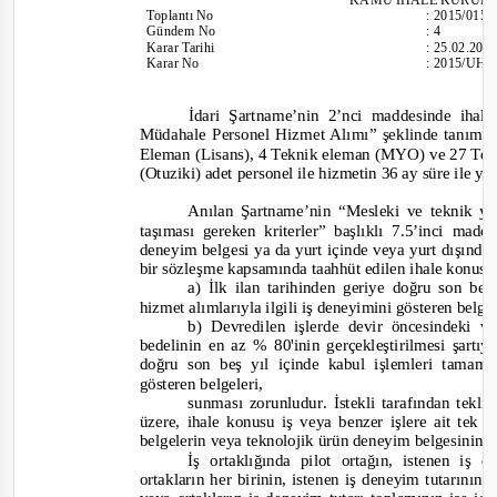
Toplantı
No
:
2015/015
Gündem No
:
4
Karar Tarihi
:
25.02.201
Karar No
:
2015/UH.
İdari Şartname’nin 2’nci maddesinde ihal
Müdahale Personel Hizmet Alımı”
şeklinde tanımla
Eleman (Lisans), 4 Teknik eleman (MYO) ve 27 Te
(Otuziki) adet personel ile hizmetin 36 ay süre ile ya
Anılan Şartname’nin “Mesleki ve teknik yet
taşıması gereken kriterler” başlıklı 7.5’inci madd
deneyim belgesi ya da yurt içinde veya yurt dışında
bir sözleşme kapsamında taahhüt edilen ihale konusu i
a) İlk ilan tarihinden geriye doğru son be
hizmet alımlarıyla ilgili iş deneyimini gösteren belg
b) Devredilen
işlerde devir öncesindeki 
bedelinin en az % 80'inin gerçekleştirilmesi şartıy
doğru son beş yıl içinde kabul işlemleri tamaml
gösteren b
elgeleri,
sunması zorunludur
.
İstekli tarafından tek
üzere, ihale konusu iş veya benzer işlere ait tek 
belgelerin veya teknolojik ürün deneyim belgesinin 
İş ortaklığında pilot ortağın, istenen iş
ortakların her birinin, istenen iş deneyim tutarını