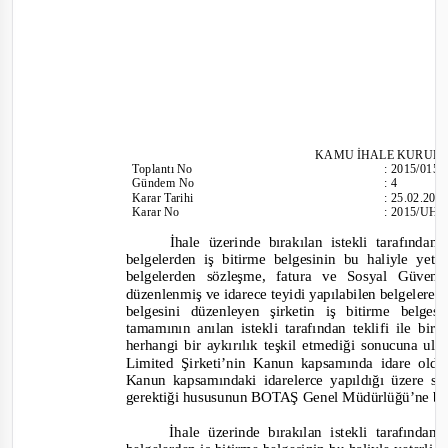
KAMU İHALE KURUL
Toplantı
No
:
2015/015
Gündem No
:
4
Karar Tarihi
:
25.02.201
Karar No
:
2015/UH.
İhale üzerinde bırakılan istekli tarafınd
belgelerden iş bitirme belgesinin bu haliyle ye
belgelerden sözleşme, fatura ve Sosyal Güven
düzenlenmiş ve idarece teyidi yapılabilen belgelere
belgesini düzenleyen şirketin iş bitirme belg
tamamının anılan istekli tarafından teklifi ile b
herhangi bir aykırılık teşkil etmediği sonucuna ula
Limited Şirketi’nin Kanun kapsamında idare oldu
Kanun kapsamındaki idarelerce yapıldığı üzere 
gerektiği hususunun BOTAŞ Genel Müdürlüğü’ne bildi
İhale üzerinde bırakılan istekli tarafınd