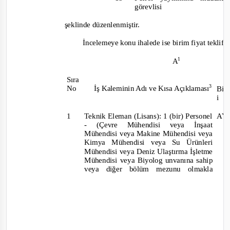
görevlisi
şeklinde düzenlenmiştir.
İncelemeye konu ihalede ise birim fiyat teklif 
1
A
Sıra
3
No
İş Kaleminin Adı ve Kısa Açıklaması
Bi
i
1
Teknik Eleman (Lisans): 1 (bir) Personel
A
-
(Çevre Mühendisi veya İnşaa
Mühendisi veya Makine Mühendisi vey
a
Kimya Mühendisi veya Su Ürünleri
Mühendisi veya Deniz Ulaştırma İşletme
Mühendisi veya Biyolog unvanına sahip
veya diğer bölüm mezunu olmakla