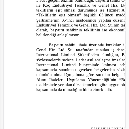
5 adet geçerli teklifin bulunduğu, başvuru sahibi Özt
ile Koç Endüstriyel Temizlik ve Genel Hiz. Ltd. 
tekliflerin eşit olması durumunda ise Hizmet Al
“Tekliflerin eşit olması” başlıklı 63’üncü mad
Şartname’nin 35’inci maddesinde yapılan düzenl
Endüstriyel Temizlik ve Genel Hiz. Ltd. Şti.nin tekl
olarak,
başvuru sahibinin teklifinin ise ekonomik
belirlendiği anlaşılmıştır.
Başvuru sahibi, ihale üzerinde bırakılan i
Genel Hiz. Ltd. Şti. tarafından sunulan iş den
International Limited Şirketi’nden alındığını, 
sözleşmelerde sadece 1 adet asıl sözleşme imzala
International Limited bünyesinde kalması sebe
kapsamında sunulması gereken belgelerden sözleş
mümkün olmadığını, buna göre sunulan belge fo
Alımı İhaleleri Uygulama Yönetmeliği’nin “Bel
maddesinde yer alan düzenlemelere göre uygun olmad
kapsamında da olmadığını iddia etmektedir.
KAMU İHALE KURUL