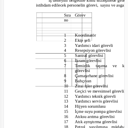
İş deneyim belgesine konu sözleşmede genel
istihdam edilecek personelin görevi,
sayısı ve asgari
Sıra Görev
no
1
Koordinatör
2
Ekip şefi
3
Yardımcı idari görevli
4
Resepsiyon görevlisi
5
Santral görevlisi
6
İkram görevlisi
7
Temizlik taşıma ve kaz
görevlisi
8
Çamaşırhane görevlisi
9
Bahçıvan
10
Zirai işler görevlisi
11
Geçici ve mevsimsel görevlile
12
Yardımcı teknik görevli
13
Yardımcı servis görevlisi
14
Hijyen sorumlusu
15
İçme suyu pompa görevlisi
16
Atıksu arıtma görevlisi
17
Atık ayrıştırma görevlisi
18
Petrol yayılımına müda