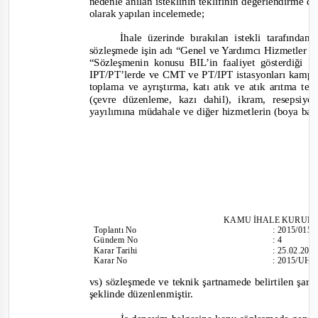
nedenle anılan isteklinin teklifinin değerlendirme d
olarak yapılan incelemede;
İhale üzerinde bırakılan istekli tarafınd
sözleşmede işin adı
“Genel ve Yardımcı Hizmetler A
“Sözleşmenin konusu BIL’in faaliyet gösterd
IPT/PT’lerde ve CMT ve PT/IPT istasyonları kamp s
toplama ve ayrıştırma, katı atık ve atık arıtma tesi
(çevre düzenleme, kazı dahil), ikram, resepsiyo
yayılımına müdahale ve diğer hizmetlerin (boya bad
KAMU İHALE KURUL
Toplantı
No
:
2015/015
Gündem No
:
4
Karar Tarihi
:
25.02.201
Karar No
:
2015/UH.
vs) sözleşmede ve teknik şartnamede belirtilen şartla
şeklinde düzenlenmiştir.