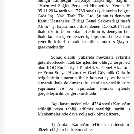
olduğu Etimesgut Belediye Başkanlığı Sağlık 
“Huzurevi Sağlık Personeli Hizmeti ve Yemek Hi
05.11.2014 tarih ve 17739 sayılı iş deneyim belges
Gıda İnş. Nak. Taah. Tic. Ltd. Şti.nin iş deneyim
Kamu Hastaneleri Birliği Genel Sekreterliği taraf
Alımı” işi kapsamında düzenlenen 15.05.2014 tarih 
ihale üzerinde bırakılan isteklinin iş deneyim bel
ihale konusu iş ve benzer iş kapsamında hesaplanan 
y
eterlik kriteri olarak istenilen tutarı sağlayı
gerekmektedir.
Sonuç olarak, yukarıda mevzuata aykırılıkla
giderilebilecek nitelikte işlemler olduğu tespit edi
olan KOÇ Endüstriyel Temizlik ve Genel Hiz. Ltd. Şti
ve Erma Sosyal Hizmetler Özel Güvenlik Gıda İnş. 
belgelerinin tutarının ihale konusu iş ve benzer
alınarak ihale dokümanı ile istenilen yeterlik krite
yapılması ve bu aşamadan sonraki işleml
gerçekleştirilmesi gerekmektedir.
Açıklanan nedenlerle, 4734 sayılı Kanun'un 6
edildiği veya tebliğ edilmiş sayıldığı tarihi
Mahkemelerinde dava yolu açık olmak üzere,
1)
Anılan Kanun'un 54'üncü maddesinin on
düzeltici işlem belirlenmesine,