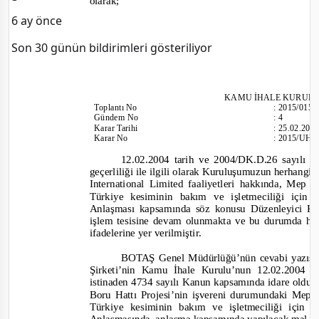
olarak;
6 ay önce
Son 30 günün bildirimleri gösteriliyor
KAMU İHALE KURUL
Toplantı
No
:
2015/015
Gündem No
:
4
Karar Tarihi
:
25.02.201
Karar No
:
2015/UH.
12.02.2004 tarih
ve 2004/DK.D.26 sayılı d
geçerliliği ile ilgili olarak Kuruluşumuzun herhang
International Limited faaliyetleri hakkında, Mep 
Türkiye kesiminin bakım ve işletmeciliği için
Anlaşması kapsamında söz konusu Düzenleyici K
işlem tesisine devam olunmakta ve bu durumda her
ifadeleri
ne yer verilmiştir.
BOTAŞ Genel Müdürlüğü’nün cevabi yazısına
Şirketi’nin Kamu İhale Kurulu’nun 12.02.2004 t
istinaden 4734 sayılı Kanun kapsamında idare oldu
Boru Hattı Projesi’nin işvereni durumundaki Mep 
Türkiye kesiminin bakım ve işletmeciliği için 