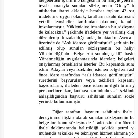
belgelerden iş bitirme belgesinin bu haliyle yeterli
tevsik amacıyla sunulan sözleşmenin “Onay” baş
nüshadan ibaret ekleriyle beraber toplam 43 say
iradelerine uygun olarak, tarafların usulü dairesin
yetkili temsilciler tarafından okunmuş kabu
imzalanmıştır. Yükleniciye imzalanan bu sözleşmen
de kalacaktır.”
şeklinde ifadelere yer verilmiş olup
düzenlenip imzalandığı anlaşılmaktadır. Ayrıca
üzerinde de “Aslı idarece görülmüştür” şerhinin bu
edilmiş olup sunulan sözleşmenin bu hali
Yönetmeliği’nin “Belgelerin sunuluş şekli” başlık
Yönetmeliğin uygulanmasında idareler; belgeleri
onaylanmış örneklerini isterler. Bu kapsamda sunul
edilir. Adaylar
veya istekliler, istenen belgelerin asl
önce idare tarafından “aslı idarece görülmüştür
suretlerini başvuruları veya teklifleri kapsa
başvuruların, ihaleden önce idarenin ilgili birim y
personelince karşılanması zorunludur…”
şeklind
anlaşıldığından başvuru sahibinin sunulan sözl
yerinde bulunmamıştır.
Diğer taraftan, başvuru sahibinin ihale 
deneyimine ilişkin olarak sunulan sözleşmenin be
belgesine konu sözleşmede 1 adet ziraat mühendisi 
ihale dokümanında belirtildiği şekilde petrol 
mühendis tekniker ve teknisyen hizmet alımına yöne