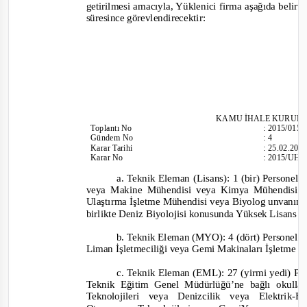
getirilmesi amacıyla, Yüklenici firma aşağıda belirt
süresince görevlendirecektir:
KAMU İHALE KURUL
Toplantı
No
:
2015/015
Gündem No
:
4
Karar Tarihi
:
25.02.201
Karar No
:
2015/UH.
a. Teknik Eleman (Lisans): 1 (bir) Persone
veya Makine Mühendisi veya Kimya Mühendisi 
Ulaştırma İşletme Mühendisi veya Biyolog unvanın
birlikte Deniz Biyolojisi konusunda Yüksek Lisans d
b. Teknik Eleman (MYO): 4 (dört) Personel (
Liman İşletmeciliği veya Gemi Makinaları İşletme Ö
c. Teknik Eleman (EML): 27 (yirmi yedi) Pe
Teknik Eğitim Genel Müdürlüğü’ne bağlı okulla
Teknolojileri veya Denizcilik veya Elektrik-
El