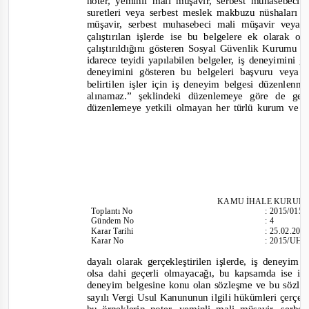
noter, yeminli mali müşavir, serbest muhasebeci
suretleri veya serbest meslek makbuzu nüshaları 
müşavir, serbest muhasebeci mali müşavir veya v
çalıştırılan işlerde ise bu belgelere ek olarak
çalıştırıldığını gösteren Sosyal Güvenlik Kurumu 
idarece teyidi yapılabilen belgeler, iş deneyimini g
deneyimini gösteren bu belgeleri başvuru veya
belirtilen işler için iş deneyim belgesi düzenlen
alınamaz.”
şeklindeki düzenlemeye göre de ge
düzenlemeye yetkili olmayan her türlü kurum ve k
KAMU İHALE KURUL
Toplantı
No
:
2015/015
Gündem No
:
4
Karar Tarihi
:
25.02.201
Karar No
:
2015/UH.
dayalı olarak gerçekleştirilen işlerde, iş deneyi
olsa dahi geçerli olmayacağı, bu kapsamda ise istek
deneyim belgesine konu olan sözleşme ve bu sözle
sayılı Vergi Usul Kanununun ilgili hükümleri çerçev