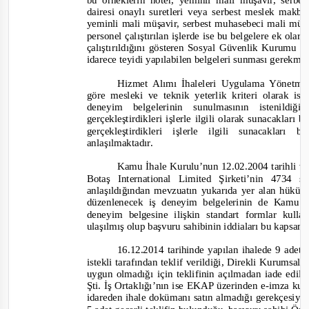
bu örneklerin noter, yeminli mali müşavir, serb
dairesi onaylı suretleri veya serbest meslek makb
yeminli mali müşavir, serbest muhasebeci mali müşav
personel çalıştırılan işlerde ise bu belgelere ek ola
çalıştırıldığını gösteren Sosyal Güvenlik Kurumu i
idarece teyidi yapılabilen belgeleri sunması gerekme
Hizmet Alımı İhaleleri Uygulama Yönetmel
göre mesleki ve teknik yeterlik kriteri olarak iste
deneyim belgelerinin sunulmasının istenildiğ
gerçekleştirdikleri işlerle ilgili olarak sunacaklar
gerçekleştirdikleri işlerle ilgili sunacaklar
anlaşılmaktadır.
Kamu İhale Kurulu’nun 12.02.2004 tarihli 
Botaş International Limited Şirketi’nin 4734
anlaşıldığından mevzuatın yukarıda yer alan hüküm
düzenlenecek iş deneyim belgelerinin de Kamu 
deneyim belgesine ilişkin standart formlar kull
ulaşılmış olup başvuru sahibinin iddiaları bu kapsam
16.12.2014 tarihinde yapılan ihalede 9 adet 
istekli tarafından teklif verildiği, Direkli Kurumsal 
uygun olmadığı için teklifinin açılmadan iade edildi
Şti. İş Ortaklığı’nın ise EKAP üzerinden e
-
imza kul
idareden ihale dokümanı satın almadığı gerekçesiyle 