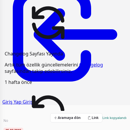
Changelog Sayfası Yayında
Artık tüm özellik güncellemelerini
Changelog
sayfasından takip edebilirsiniz.
1 hafta önce
Giriş Yap
Giriş
Petrol Yayılmalarına Acil Müdahale
Aramaya dön
Link kopyalandı
Link
No
2015/UH.I-626
·