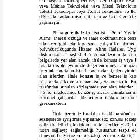
Otomasyon Teknolojileri veya GemiYapımı veya İn
veya Makine Teknolojisi veya Metal Teknolojisi
Tekstil Teknolojisi veya Tesisat Teknolojisi ve İ
diğer alanlardan mezun olup en az Usta Gemici yet
yapılmıştır.
Buna göre ihale konusu işin
“Petrol Yayılm
Alımı”
ihalesi olduğu ve ihale dokümanında benzer
teknisyen gibi teknik personel çalıştırılan hizmetle
bulundurulduğunda
Hizmet
Alımı İhaleleri Uyg
ilişkin esaslar” başlıklı 48’inci maddesinin
iki
nci fık
belgelerde yer alan ancak, ihale konusu iş veya 
tutarları iş deneyiminde değerlendirmeye alınmaz.
üzerinde bırakılan istekli tarafından iş deneyimi
alan işlerden, ihale konusu iş ve benzer iş kap
h
esabında dikkate alınmaması gerekmektedir. Bu n
tarafından sunulan sözleşmede yer alan işlerden 
7.6’ncı maddesinde benzer iş olarak tanımlanan mü
personel çalıştırılan hizmetlerin toplam tutarın
gerekmektedir.
İhale üzerinde bırakılan istekli tarafından 
sözleşmede ayrıştırma yapılarak söz konusu sözleşme 
edilen bedelin ihale dokümanı ile istenilen %20’si o
tutarı sağlayıp sağlamadığı hususunun tespit e
deneyim belgesine konu sözleşmenin imzalandığı 