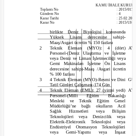
KAMU İHALE KURUL
Toplantı
No
:
2015/015
Gündem No
:
4
Karar Tarihi
:
25.02.201
Karar No
:
2015/UH.
birlikte Deniz Biyolojisi konusunda
Yüksek Lisans derecesine sahip)
Maaş/Asgari ücretin % 150 fazlası
2
Teknik Eleman (MYO):
4
(dört)
A
Personel-
(Deniz Ulaştırma ve İşletme
veya Deniz ve Liman İşletmeciliği veya
Gemi Makinaları İşletme Ön Lisans
derecesine sahip)-
Maaş /Asgari ücretin
% 100 fazlası
3
4 Teknik Eleman (MYO)-Resmi ve Dini
G
Tatil Günleri Çalışması
-
174 Gün
4
Teknik Eleman (EML): 27 (yirmi yedi)
A
Personel-
(Milli Eğitim Bakanl
Mesleki ve Teknik Eğitim Genel
Müdürlüğü’ne bağlı okulların Aci
Sağlık
Hizmetleri
veya
Bilişim
Teknolojileri veya Denizcilik veya
Elektrik-Elektronik Teknolojisi vey
Endüstriyel Otomasyon Teknolojileri
veya
Gemi-
Yapımı
veya
İnşaat