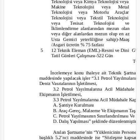
Teknolojisi veya Kimya Teknolojisi veya
Makine Teknolojisi veya Met
Teknolojisi veya Motorlu Araçla
Teknolojisi veya Tekstil Teknolojisi
veya
Tesisat
Teknolojisi
ve
İklimlendirme alanlarından mezun olan
veya diğer alanlardan mezun olup en az
Usta Gemici yeterliliğine sahip)
-
Maaş
/Asgari ücretin % 75 fazlası
5
12 Teknik Eleman (EML)-Resmi ve Dini
G
Tatil Günleri Çalışması
-
522 Gün
TO
İncelemeye konu ihaleye ait Teknik Şartnam
maddesinde yapılacak işler
“3.1 Petrol Yayılmaları
Deniz Vasıtalarının İşletilmesi,
3.2 Petrol Yayılmalarına Acil Müdahale 
Ekipmanın İşletilmesi,
3.3 Petrol Yayılmalarına Acil Müdahale Kaps
A. Şantiye Kurulması
B. Araç
-
Gereç, Malzeme Ve Ekipmanın Taşın
C. Petrol Yayılmasının Sınırlandırılması Ve 
D. Dalış Yapılması”
şeklinde düzenlenmiştir
Anılan Şartname’nin “Yüklenicinin Personel 
başlıklı 5.2’nci maddesinde ise
“Sözleşme kapsamın