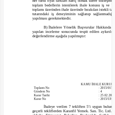
her türlü fiyat farkları hariç olmak üzere sözleşme
toplam bedellerin istenilerek ihale konusu iş ve
toplamı üzerinden ihale üzerinde bırakılan istekli t
tutarındaki iş deneyiminin sağlanıp sağlanmadı
yapılması gerekmektedir.
B)
İhalelere Yönelik Başvurular Hakkında 
yapılan inceleme sonucunda tespit edilen aykırıl
değerlendirme aşağıda yapılmıştır:
KAMU İHALE KURUL
Toplantı
No
:
2015/015
Gündem No
:
4
Karar Tarihi
:
25.02.201
Karar No
:
2015/UH.
İhaleye verilen 7 tekliften 5’i uygun bulun
geçerli tekliflerden Karanfil Yemek. San. Tic. Ltd.