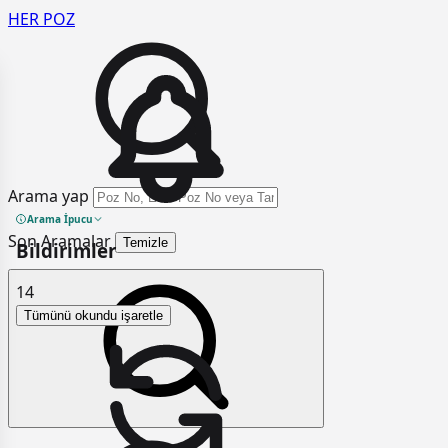
HER
POZ
Arama yap
Arama İpucu
Son Aramalar
Temizle
Bildirimler
14
Tümünü okundu işaretle