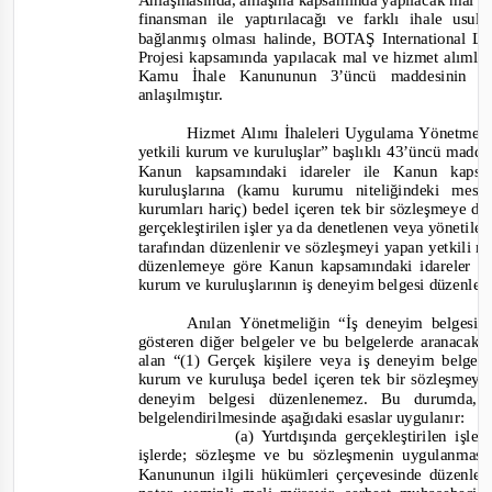
Anlaşmasında, anlaşma kapsamında yapılacak mal vey
finansman ile yaptırılacağı ve farklı ihale us
bağlanmış olması halinde, BOTAŞ International L
Projesi kapsamında yapılacak mal ve hizmet alımları
Kamu İhale Kanununun 3’üncü maddesinin (c
anlaşılmıştır.
Hizmet Alımı İhaleleri Uygulama Yönetmeli
yetkili kurum ve kuruluşlar” başlıklı 43’üncü madde
Kanun kapsamındaki idareler ile Kanun ka
kuruluşlarına (kamu kurumu niteliğindeki mes
kurumları hariç) bedel içeren tek bir sözleşmeye da
gerçekleştirilen işler ya da denetlenen veya yönetilen 
tarafından düzenlenir ve sözleşmeyi yapan yetkili
düzenlemeye göre Kanun kapsamındaki idareler 
kurum ve kuruluşlarının iş deneyim belgesi düzenlem
Anılan Yönetmeliği
n
“İş deneyim belgesi
gösteren diğer belgeler ve bu belgelerde aranacak 
alan
“(1) Gerçek kişilere veya iş deneyim belge
kurum ve kuruluşa bedel içeren tek bir sözleşmeye d
dene
yim belgesi düzenlenemez. Bu durumda, b
belgelendirilmesinde aşağıdaki esaslar uygulanır:
(a) Yurtdışında gerçekleştirilen iş
işlerde; sözleşme ve bu sözleşmenin uygulanması
Kanununun ilgili hükümleri çerçevesinde düzenlen