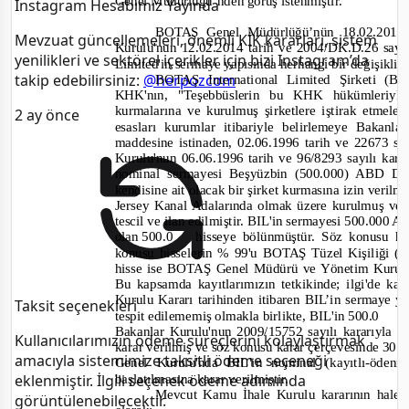
Genel Müdürlüğü’nden görüş istenmiştir.
Instagram Hesabımız Yayında
BO
TAŞ Genel Müdürlüğü’nün 18.02.2015 t
Mevzuat güncellemeleri, önemli KİK kararları, sistem
Kurulu'nun 12.02.2014 tarih ve 2004/DK.D.26 sayı
yenilikleri ve sektörel içerikler için bizi Instagram’da
Limited'in sermaye yapısında herhangi bir değişiklik 
takip edebilirsiniz:
@herpozcom
BOTA
Ş International Limited Şirketi (
KHK'nın, "Teşebbüslerin bu KHK hükümleriyle
kurmalarına ve kurulmuş şirketlere iştirak etmele
2 ay önce
esasları kurumlar itibariyle belirlemeye Bakanl
maddesine istinaden, 02.06.1996 tarih ve 22673 
Kurulu'nun 06.06.1996 tarih ve 96/8293 sayılı kara
nom
inal sermayesi Beşyüzbin (500.000) ABD Dol
kendisine ait olacak bir şirket kurmasına izin veril
Jersey Kanal Adalarında olmak üzere kurulmuş ve 
tescil ve ilan edilmiştir. BIL'in sermayesi 500.000 
olan 500.0
hisseye bölünmüştür. Söz konusu h
konusu hisselerin % 99'u BOTAŞ Tüzel Kişiliği 
hisse ise BOTAŞ Genel Müdürü ve Yönetim Kurulu 
Bu kapsamda kayıtlarımızın tetkikinde; ilgi'de ka
Kurulu Kararı tarihinden itibaren BIL’in sermaye ya
Taksit seçenekleri
tespit edilememiş olmakla birlikte, BIL'in 500.0
A
Bakanlar Kurulu'nun 2009/15752 sayılı kararıyla
Kullanıcılarımızın ödeme süreçlerini kolaylaştırmak
karar verilmiş ve söz konusu karar çerçevesinde 30.
amacıyla sistemimize taksitli ödeme seçeneği
Genel Kurulu'nda BIL'in nominal (kayıtlı
-
ödenme
başlatılmasına karar verilmiştir.
eklenmiştir. İlgili seçenek ödeme adımında
Mevcut Kamu İhale Kurulu kararının halen 
görüntülenebilecektir.