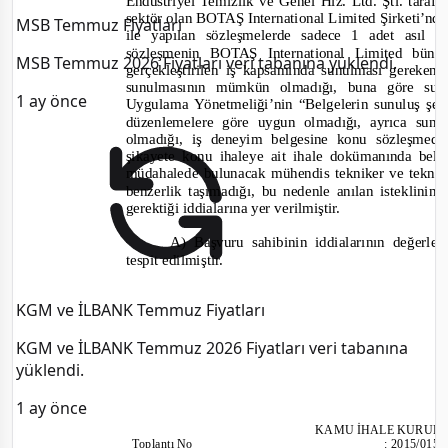
Endüstriyel Temizlik ve Genel Hiz. Ltd. Şti. taraf
sektör olan BOTAŞ International Limited Şirketi’nd
MSB Temmuz Fiyatları
ile yapılan sözleşmelerde sadece 1 adet asıl
sözleşmenin BOTAŞ International Limited büny
MSB Temmuz 2026 Fiyatları veri tabanına yüklendi.
gerçekleştirilen iş kapsamında sunulması gereken
sunulmasının mümkün olmadığı, buna göre sun
1 ay önce
Uygulama Yönetmeliği’nin “Belgelerin sunuluş şek
düzenlemelere göre uygun olmadığı, ayrıca sun
olmadığı, iş deneyim belgesine konu sözleşmede 
şikayete konu ihaleye ait ihale dokümanında belir
müdahalede bulunacak mühendis tekniker ve teknis
benzerlik taşımadığı, bu nedenle anılan isteklinin
gerektiği
i
ddialarına yer verilmiştir.
A)
Başvuru sahibinin iddialarının değerlen
tespit edilmiştir.
KGM ve İLBANK Temmuz Fiyatları
KGM ve İLBANK Temmuz 2026 Fiyatları veri tabanına
yüklendi.
1 ay önce
KAMU İHALE KURUL
Toplantı
No
:
2015/015