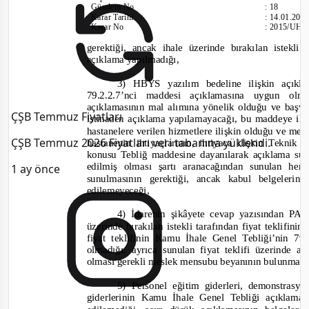
Gündem No
:
18
Karar Tarihi
:
14.01.201
Karar No
:
2015/UH.
gerektiği, ancak ihale üzerinde bırakılan iste
açıklama yapılmadığı,
3) HBYS yazılım bedeline ilişkin açık
79.2.2.7’nci maddesi açıklamasına uygun ol
açıklamasının mal alımına yönelik olduğu ve baş
ÇŞB Temmuz Fiyatları
istinaden açıklama yapılamayacağı, bu maddeye ilişk
hastanelere verilen hizmetlere ilişkin olduğu ve me
ÇŞB Temmuz 2026 Fiyatları veri tabanına yüklendi.
hastanenin ihtiyaçlarının, ihtiyaca ilişkin Teknik
konusu Tebliğ maddesine dayanılarak açıklama s
edilmiş olması şartı aranacağından sunulan her 
1 ay önce
sunulmasının gerektiği, ancak kabul belgeleri
edilemeyeceği,
4) İdarenin şikâyete cevap yazısından PAC
üzerinde bırakılan istekli tarafından fiyat teklifin
fiyat teklifinin Kamu İhale Genel Tebliği’nin 7
olmadığı, ayrıca sunulan fiyat teklifi üzerinde 
olması gerekli meslek mensubu beyanının bulunmad
5) Personel eğitim giderleri, demonstras
giderlerinin Kamu İhale Genel Tebliği açıklama