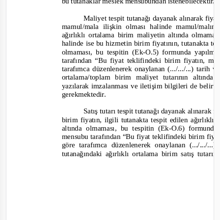
bu tutanaklar meslek mensubundan istenebilecektir.
Maliyet tespit tutanağı dayanak alınarak fiyat 
mamul/mala il
işkin olması halinde mamul/malın 
ağırlıklı ortalama birim maliyetin altında olmamas
halinde ise bu hizmetin birim fiyatının, tutanakta te
olmaması, bu tespitin (Ek
-
O.5) formunda yapılmas
tarafından “Bu fiyat teklifindeki birim fiyatın, m
tarafımca düzenlenerek onaylanan (.../.../...) tarih
ortalama/toplam birim maliyet tutarının altınd
yazılarak imzalanması ve iletişim bilgileri de beli
gerekmektedir.
Satış tutarı tespit tutanağı dayanak alınarak fi
birim fiyatın, ilgili tutanakta tespit edilen ağırlık
altında olmaması, bu tespitin (Ek
-
O.6) formunda 
mensubu ta
rafından “Bu fiyat teklifindeki birim fiya
göre tarafımca düzenlenerek onaylanan (.../.../...
tutanağındaki ağırlıklı ortalama birim satış tutar