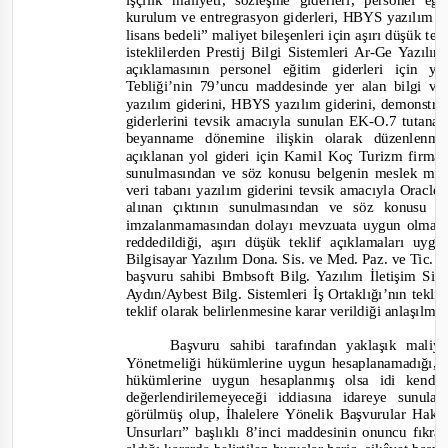
işçilik maliyeti, sözleşme giderleri, personel e
kurulum ve entregrasyon giderleri, HBYS yazılım b
li
sans bedeli”
maliyet bileşenleri için aşırı düşük te
isteklilerden Prestij Bilgi Sistemleri Ar-
Ge Yazılım
açıklamasının personel eğitim giderleri için
Tebliği’nin 79’uncu maddesinde yer alan bilgi 
yazılım giderini, HBYS yazılım giderini, demonstr
giderlerini tevsik amacıyla sunulan EK
-
O.7 tutanak
beyanname dönemine ilişkin olarak düzenlenm
açıklanan yol gideri için Kamil Koç Turizm firması
sunulmasından ve söz konusu belgenin meslek me
veri tabanı yazılım giderini tevsik amacıyla Oracle
alınan çıktının sunulmasından ve söz konusu
imzalanmamasından dolayı mevzuata uygun olmaması
reddedildiği, aşırı düşük teklif açıklamaları uy
Bilgisayar Yazılım Dona. Sis. ve Med. Paz. ve Tic. L
başvuru sahibi Bmbsoft Bilg. Yazılım İletişim Sist
Aydın/Aybest Bilg. Sistemleri İş Ortaklığı’nın tekli
teklif olarak belirlenmesine karar verildiği anlaşılma
Başvuru sahibi tarafından yaklaşık mal
Yönetmeliği hükümlerine uygun hesaplanamadığı, 
hükümlerine uygun hesaplanmış olsa idi kendi 
değerlendirilemeyeceği iddiasına idareye sunul
görülmüş olup, İhalelere Yönelik Başvurular Hak
Unsurları” başlıklı 8’inci maddesinin onuncu fıkra