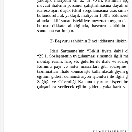
yaklaşık maliyetin en az % 70’lik kısmının işçi
mevcut ihalenin personel çalıştırılmasına dayalı o
idarece aşırı düşük teklif sorgulamasına esas sınır 
bulundurularak yaklaşık maliyetin 1,30’a bölünerek 
altında teklif sunan isteklilere mevzuata uygun olara
hususu dikkate alındığında, başvuru sahibinin 
sonucuna
varılmıştır.
2) Başvuru sahibinin 2’nci iddiasına ilişkin o
İdari Şartname’nin “Teklif fiyata dahil ol
“25.1. Sözleşmenin uygulanması sırasında ilgili mev
montaj, resim, harç vb. giderler ile ihale ve sözle
Kurumu payı ve noter masrafları gibi sözleşme g
tazminatları, ihale konusu işte kullanılacak giyim g
eğitimi gideri, demonstrasyon işlemleri ile ilgili gi
Sağlığı ve Güvenliği Kanunu uyarınca işyeri heki
çalışanlara verilecek eğitim gideri, yaka kartı ve b
KAMU İHALE KURUL