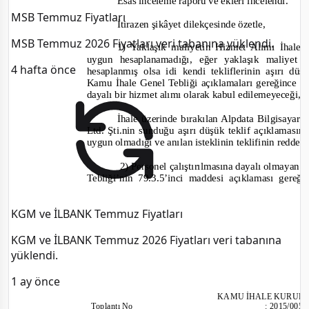
Esas inceleme raporu ve ekleri incelendi.
MSB Temmuz Fiyatları
İtirazen şikâyet dilekçesinde özetle,
MSB Temmuz 2026 Fiyatları veri tabanına yüklendi.
1) Yaklaşık maliyetin Hizmet Alımı İhal
uygun hesaplanamadığı, eğer yaklaşık maliye
4 hafta önce
hesaplanmış olsa idi kendi tekliflerinin aşırı dü
Kamu İhale Genel Tebliği açıklamaları gereğince ih
dayalı bir hizmet alımı olarak kabul edilemeyeceği,
İhale üzerinde bırakılan Alpdata Bilgisayar
Ltd. Şti.nin sunduğu aşırı düşük teklif açıklamasını
uygun olmadığı ve anılan isteklinin teklifinin redded
2) Personel çalıştırılmasına dayalı olmayan
Tebliği’nin 79.3.5’inci maddesi açıklaması gereğ
KGM ve İLBANK Temmuz Fiyatları
KGM ve İLBANK Temmuz 2026 Fiyatları veri tabanına
yüklendi.
1 ay önce
KAMU İHALE KURUL
Toplantı
No
:
2015/005