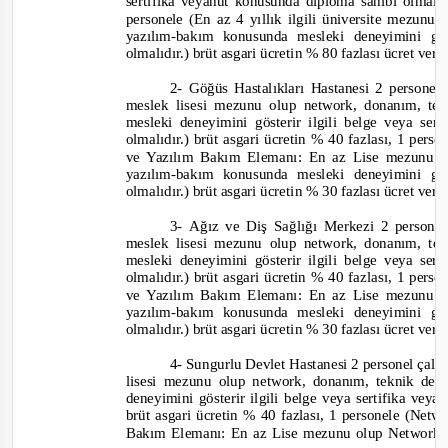
sertifika veyahut k
onusunda diploma sahibi olmalıd
personele (En az 4 yıllık ilgili üniversite mezun
yazılım
-
bakım konusunda mesleki deneyimini göst
olmal
ıdır.) brüt asgari ücretin % 80 fazlası ücret veri
2-
Göğüs Hastalıkları Hastanesi 2 personel 
meslek lisesi mezunu olup network, donanım, t
mesleki deneyimini gösteri
r ilgili belge veya se
olmalıdır.) brüt asgari ücretin % 40 fazlası, 1 pe
ve Yazılım Bakım Elemanı: En az Lise mezunu o
yazılım
-
bakım konusunda mesleki deneyimini göst
olmalıdır.) brüt asgari ücretin % 30 fazlası ücret veri
3-
Ağız ve Diş Sağlığı Merkezi 2 personel
meslek lisesi mezunu olup network, dona
nım, te
mesleki deneyimini gösterir ilgili belge veya se
olmalıdır.) brüt asgari ücretin % 40 fazlası, 1 pe
ve Yazılım Bakım Elemanı: En az Lise mezunu o
yazılım
-
bakım konusunda mesleki deneyimini göst
olmalıdır.) brüt asgari ücretin % 30 fazlası ücret veri
4-
Sungurlu Devlet Hastanesi 2 personel çalışt
lisesi mezunu olup network, donanım, teknik de
deneyimini gösterir ilgili belge veya sertifika vey
brüt asgari ücretin % 40 fazlası, 1 personele (Ne
Bakım Elemanı: En az Lise mezunu olup Network, 