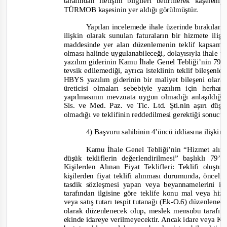
tarafından iletişim bilgileri belirtilerek kaşele
TÜRMOB kaşesinin yer aldığı görülmüştür.
Yapılan incelemede ihale üzerinde bırakılan
ilişkin olarak sunulan faturaların bir hizmete ili
maddesinde yer alan düzenlemenin teklif kapsamı
olması halinde uygulanabileceği, dolayısıyla ihale 
yazılım giderinin Kamu İhale Genel Tebliği’nin 79.
tevsik
edilemediği, ayrıca isteklinin teklif bileşenle
HBYS yazılım giderinin bir maliyet bileşeni olar
üreticisi olmaları sebebiyle yazılım için her
yapılmasının mevzuata uygun olmadığı anlaşıldığ
Sis. ve Med. Paz. ve Tic. Ltd. Şti.nin aşırı dü
olmadığı ve teklifinin reddedilmesi gerektiği
sonucu
4
) Başvuru sahibinin 4’üncü iddiasına ilişkin
Kamu İhale Genel Tebliği’nin “Hizmet alımı 
düşük tekliflerin değerlendirilmesi” başlıklı 
Kişilerden Alınan Fiyat Teklifleri: Teklifi oluşt
kişilerden fiyat teklifi alınması durumunda, öncelik
tasdik sözleşmesi yapan veya beyannamelerini 
tarafından ilgisine göre teklife konu mal veya hizm
veya satış tutarı tespit tutanağı (Ek
-
O.6) düzenlenecek
olarak düzenlenecek olup, meslek mensubu tarafınd
ekinde idareye verilmeyecektir. Ancak idare veya Ku