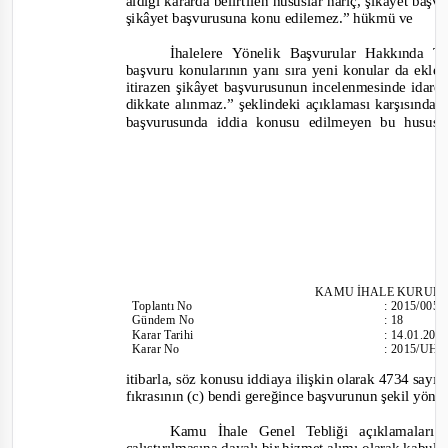
aldığı kararda belirtilen hususlar hariç, şikâyet baş
şikâyet başvurusuna konu edilemez.”
hükmü ve
İhalelere Yönelik Başvurular Hakkında T
başvuru konularının yanı sıra yeni konular da ekl
itirazen şikâyet başvurusunun incelenmesinde idar
dikkate alınmaz.”
şeklindeki açıklaması karşısında 
başvurusunda iddia konusu edilmeyen bu hususl
KAMU İHALE KURUL
Toplantı
No
:
2015/005
Gündem No
:
18
Karar Tarihi
:
14.01.201
Karar No
:
2015/UH.
itibarla, söz konusu iddiaya ilişkin olarak 4734 say
fıkrasının (c) bendi gereğince başvurunun şekil yön
Kamu İhale Genel Tebliği açıklamaları g