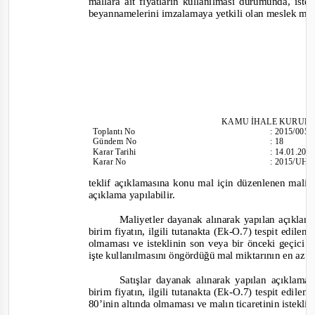
mallara ait fiyatların kullanılması durumunda, ist
beyannamelerini imzalamaya yetkili olan meslek mens
KAMU İHALE KURUL
Toplantı
No
:
2015/005
Gündem No
:
18
Karar Tarihi
:
14.01.201
Karar No
:
2015/UH.
teklif açıklamasına konu mal için düzenlenen maliyet/
açıklama yapıl
abilir.
Maliyetler dayanak alınarak yapılan açıklama
birim fiyatın, ilgili tutanakta (Ek
-
O.7) tespit edilen 
olmaması ve isteklinin son veya bir önceki geçic
işte kullanılmasını öngördüğü mal miktarının en az y
Satışlar dayanak alınarak yapılan açıklaman
birim fiyatın, ilgili tutanakta (Ek
-O.7) tespit edi
len 
80’inin altında olmaması ve malın ticaretinin isteklin