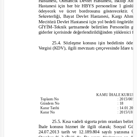
Hastanesi, Osmancık Devlet Hastanesi, İskilip At
Hastanesi için her bir HBYS personeline 1 günlük
ödeyecek ve ücret bordrosunu gösterecektir.
Sekreterliği, Bayat Devlet Hastanesi, Kargı Ahmet
Mecitözü Devlet Hastanesi için yol bedeli öngörülm
GİYİM
-
Teknik şartnamede belirtilen Personelin g
giderler içerisinde değerlendirildiğinden yüklenici f
25.4.
Sözleşme konusu işin bedelinin öd
Vergisi (KDV), ilgili mevzuatı çerçevesinde İdare ta
KAMU İHALE KURUL
Toplantı
No
:
2015/005
Gündem No
:
18
Karar Tarihi
:
14.01.201
Karar No
:
2015/UH.
25.5. Kısa vadeli sigorta prim oranları belirti
İhale konusu hizmet ile ilgili olarak; Sosyal
24.07.
2013 tarih ve 12.189.804 sayılı yazısına i