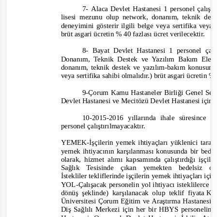
7-
Alaca Devlet Hastanesi 1 personel çalışt
lisesi mezunu
olup network, donanım, teknik de
deneyimini gösterir ilgili belge veya sertifika vey
brüt asgari ücretin % 40 fazlası ücret verilecektir.
8- Bayat Devlet Hastanesi 1 persone
l çal
Donanım, Teknik Destek ve Yazılım Bakım Ele
donanım, teknik destek ve yazılım
-
bakım konusunda
veya sertifika sahibi olmalıdır.) brüt asgari ücretin % 
9-
Çorum Kamu Hastaneler Birliği Genel Se
Devlet Hastanesi ve Mecitözü Devlet Hastanesi için i
10-2015-
2016 yıllarında ihale süresince 
personel çalıştırılmayacaktır.
YEMEK-
İşçilerin yemek ihtiyaçları yüklenici tara
yemek ihtiyacının karşılanması konusunda bir bede
olarak,
hizmet alımı kapsamında çalıştırdığı işçil
Sağlık Tesisinde çıkan yemekten bedelsiz ola
İstekliler tekliflerinde işçilerin yemek ihtiyaçları i
YOL-
Çalışacak personelin yol ihtiyacı isteklilerce
dönüş şeklinde) karşılanacak olup teklif fiyata
K.D
Üniversitesi Çorum Eğitim ve Araştırma Hastanesi,
Diş Sağlılı Merkezi için her bir HBYS personelin