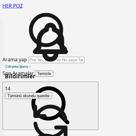
HER
POZ
Arama yap
Arama İpucu
Son Aramalar
Temizle
Bildirimler
14
Tümünü okundu işaretle