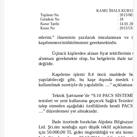
KAMU İHALE KURUL
Toplantı
No
:
2015/005
Gündem No
:
18
Karar Tarihi
:
14.01.201
Karar No
:
2015/UH.
ederim.” ibaresinin yazılarak imzalanması ve ile
kaşelenmesi/mühürlenmesi gerekmektedir.
Üçüncü kişilerden alınan fiyat tekliflerinin t
alınması gerekmekte olup, bu belgelerin ihale ta
değildir.
Kaşeleme işlemi 8.4 üncü maddede belir
yapılabileceği gibi, bu kaşe dışında meslek m
kullanılmak suretiyle de yapılabilir. …”
açıklaması y
Teknik Şartname’de “
9.10 PACS SİSTEMİ Yük
tesisleri ve yeni kullanıma geçecek Sağlık Tesisleri 
talep etmeden aşağıdaki özelliklerde kendi PACS p
…”
düzenlemesi yer almaktadır.
İhale üzerinde bırakılan Alpdata Bilgisayar
Ltd. Şti.nin sunduğu aşırı düşük teklif açıklaması 
için 50.000,00 TL gider öngörüldüğü ve söz konusu