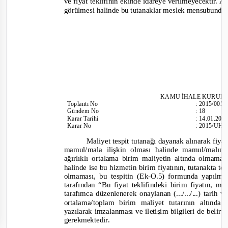
ve fiyat teklifinin ekinde idareye verilmeyecektir.
görülmesi halinde bu tutanaklar meslek mensubundan
KAMU İHALE KURUL
Toplantı
No
:
2015/005
Gündem No
:
18
Karar Tarihi
:
14.01.201
Karar No
:
2015/UH.
Maliyet tespit tutanağı dayanak alınarak fiyat 
mamul/mala ilişkin olması halinde mamul/malın b
ağırlıklı ortalama birim maliyetin altında olmamas
halinde ise bu hizmetin birim fiyatının, tutanakta te
olmaması, bu tespitin (Ek
-
O.5) formunda yapılmas
tarafından “Bu fiyat teklifindeki birim fiyatın, m
tarafımca düzenlenerek onaylanan (.../.../...) tarih
ortalama/toplam birim maliyet tutarının altınd
yazılarak imzalanması ve iletişim bilgileri de beli
gerekmektedir.