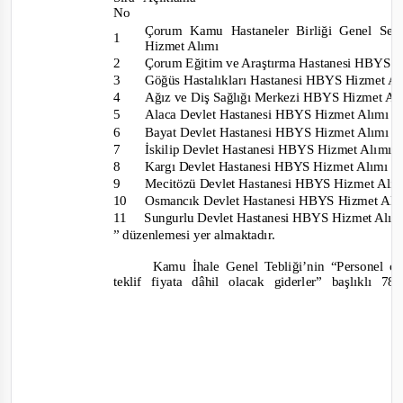
No
Çorum Kamu Hastaneler Birliği Genel Se
1
Hizmet Alımı
2
Çorum Eğitim ve Araştırma Hastanesi HBYS 
3
Göğüs Hastalıkları Hastanesi HBYS Hizmet A
4
Ağız ve Diş Sağlığı Merkezi HBYS Hizmet A
5
Alaca Devlet Hastanesi HBYS Hizmet Alımı
6
Bayat Devlet Hastanesi HBYS Hizmet Alımı
7
İskilip Devlet Hastanesi HBYS Hizmet Alımı
8
Kargı Devlet Hastanesi HBYS Hizmet Alımı
9
Mecitözü Devlet Hastanesi HBYS Hizmet Alı
10
Osmancık Devlet Hastanesi HBYS Hizmet Al
11
Sungurlu Devlet Hastanesi HBYS Hizmet Alı
”
düzenlemesi yer almaktadır.
Kamu İhale Genel Tebliği’nin “Personel ça
teklif fiyata dâhil olacak giderler” başlıklı 7