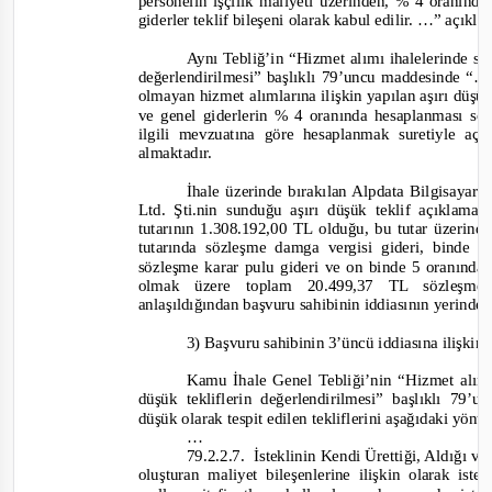
personelin işçilik maliyeti üzerinden, % 4 oranınd
giderler teklif bileşeni olarak kabul edilir. …”
açıkla
Aynı Tebliğ’in “Hizmet alımı ihalelerinde sın
değerlendirilmesi” başlıklı 79’uncu maddesinde “
olmayan hizmet alımlarına ilişkin yapılan aşırı düşü
ve genel giderlerin % 4 oranında hesaplanması s
ilgili mevzuatına göre hesaplanmak suretiyle aç
almaktadır.
İhale üzerinde bırakılan Alpdata Bilgisayar
Ltd. Şti.nin sunduğu aşırı düşük teklif açıklaması
tutarının 1.308.192,00 TL olduğu, bu tutar üzerin
tutarında sözleşme damga vergisi gideri, binde
sözleşme karar pulu gideri ve on binde 5 oranınd
olmak üzere toplam 20.499,37 TL sözleşme g
anlaşıldığından başvuru sahibinin iddiasının yerinde
3) Başvuru sahibinin 3’üncü iddiasına ilişkin
Kamu İhale Genel Tebliği’nin “Hizmet alımı 
düşük tekliflerin değerlendirilmesi” başlıklı 79
düşük olarak tespit edilen tekliflerini aşağıdaki yönt
…
79.2.2.7. İsteklinin
Kendi Ürettiği, Aldığı vey
oluşturan maliyet bileşenlerine ilişkin olarak iste