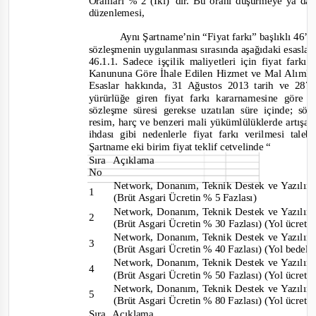
Oranları % 2 (İki)' dir. Bu oranı düşürmeye ya da
düzenlemesi,
Aynı Şartname’nin “Fiyat farkı” başlıklı 46’
sözleşmenin uygulanması sırasında aşağıdaki esaslara
46.1.1. Sadece işçilik maliyetleri için fiyat far
Kanununa Göre İhale Edilen Hizmet ve Mal Alımlar
Esaslar hakkında, 31 Ağustos 2013 tarih ve 287
yürürlüğe giren fiyat farkı kararnamesine göre f
sözleşme süresi gerekse uzatılan süre içinde; s
resim, harç ve benzeri mali yükümlülüklerde artışa
ihdası gibi nedenlerle fiyat farkı verilmesi tal
Şartname eki birim fiyat teklif cetvelinde “
Sır
a
Açıklama
No
Network, Donanım, Teknik Destek ve Yazıl
1
(Brüt Asgari Ücretin % 5 Fazlası)
Network, Donanım, Teknik Destek ve Yazıl
2
(Brüt Asgari Ücretin % 30 Fazlası) (Yol ücreti
Network, Donanım, Teknik Destek ve Yazıl
3
(Brüt Asgari Ücretin % 40 Fazlası) (Yol bedel
Network, Donanım, Teknik Destek ve Yazıl
4
(Brüt Asgari Ücretin % 50 Fazlası) (Yol ücreti
Network, Donanım, Teknik Destek ve Yazıl
5
(Brüt Asgari Ücretin % 80 Fazlası) (Yol ücreti
Sıra Açıklama