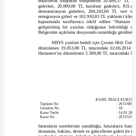
tekliflerini oluşturan bileşenlerin 20.499,37 TL
giderleri, 20.000,00 TL kurulum giderleri, 831.
demonstrasyon giderleri, 268.263,00 TL veri t
entegrasyon gideri ve 102.910,83 TL yüklenici kârın
kapsamında taraflarınca teklif edilen “Hastane
geliştirilmiş bir yazılım olduğunun belirtildiği ve
Belgesinin açıklama dosyasında sunulduğu görülmüş
HBYS yazılım bedeli için Çorum Hitit Ünive
düzenlenen 19.053,00 TL tutarındaki 02.06.2014 
Hastanesi’ne düzenlenen 5.500,00 TL tutarındaki 02
KAMU İHALE KURUL
Toplantı
No
:
2015/005
Gündem No
:
18
Karar Tarihi
:
14.01.201
Karar No
:
2015/UH.
faturalar
ın suretlerinin sunulduğu, faturaların hast
donanımı, bakımı, destek ve güncelleme gideri ile i