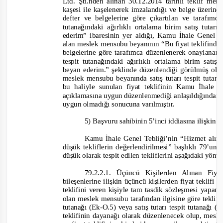
Ltd. Şti.nden alınan 30.12.2014 tarihli teklif
kaşesi ile kaşelenerek imzalandığı ve belge üzerind
defter ve belgelerine göre çıkartılan ve tarafımd
tutanağındaki ağırlıklı ortalama birim satış tuta
ederim”
ibaresinin yer aldığı, Kamu İhale Genel 
alan meslek mensubu beyanının
“Bu fiyat teklifinde
belgelerine göre tarafımca düzenlenerek onaylanan (..
tespit tutanağındaki ağırlıklı ortalama birim satı
beyan ederim.”
şeklinde düzenlendiği görülmüş olup
meslek mensubu beyanında satış tutarı tespit tutana
bu hal
iyle sunulan fiyat teklifinin Kamu İhale 
açıklamasına uygun düzenlenmediği anlaşıldığından,
uygun olmadığı
sonucuna
varılmıştır.
5
) Başvuru sahibinin 5’inci iddiasına ilişkin
o
Kamu İhale Genel Tebliği’nin “Hizmet alımı 
düşük tekliflerin değerlendirilmesi” başlıklı 79’
düşük olarak tespit edilen tekliflerini aşağıdaki yönt
79.2.2.1. Üçüncü Kişilerden Alınan Fiya
bileşenlerine ilişkin üçüncü kişilerden fiyat teklifi
teklifini veren kişiyle tam tasdik sözleşmesi yapan
olan meslek mensubu tarafından ilgisine göre teklif
tutanağı (Ek
-
O.5) veya satış tutarı tespit tutanağı (E
teklifinin dayanağı olarak düzenlenecek olup, mes