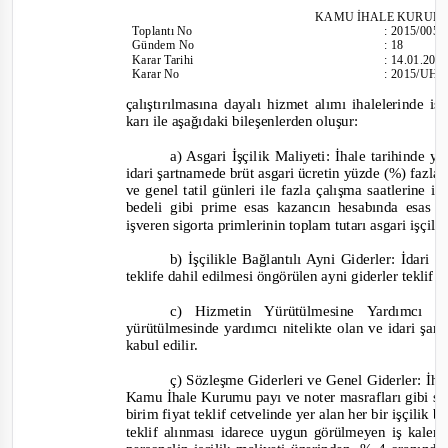
KAMU İHALE KURUL
Toplantı
No
:
2015/005
Gündem No
:
18
Karar Tarihi
:
14.01.201
Karar No
:
2015/UH.
çalıştırılmasına dayalı hizmet alımı ihalelerinde is
karı ile aşağıdaki bileşenlerden oluşur:
a) Asgari İşçilik Maliyeti: İhale tarihinde 
idari şartnamede brüt asgari ücretin yüzde (%) fazla
ve genel tatil günleri ile fazla çalışma saatlerine 
bedeli gibi prime esas kazancın hesabında esas 
işveren sigorta primlerinin toplam tutarı asgari işçili
b) İşçilikle Bağlantılı Ayni Giderler: İdari 
teklife dahil edilmesi öngörülen ayni giderler teklif b
c) Hizmetin Yürütülmesine Yardımcı 
yürütülmesinde yardımcı nitelikte olan ve idari şart
kabul edilir.
ç) Sözleşme Giderleri ve Genel Giderler: İha
Kam
u İhale Kurumu payı ve noter masrafları gibi s
birim fiyat teklif cetvelinde yer alan her bir işçilik 
teklif alınması idarece uygun görülmeyen iş kalemi/