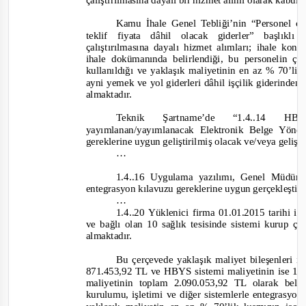
çalıştırılmasına dayalı bir hizmet alımı olarak kabul 
Kamu İhale Genel Tebliği’nin “Personel ça
teklif fiyata dâhil olacak giderler” başlıkl
çalıştırılmasına dayalı hizmet alımları; ihale konu
ihale dokümanında belirlendiği, bu personelin ça
kullanıldığı ve yaklaşık maliyetinin en az % 70’lik 
ayni yemek ve yol giderleri dâhil işçilik giderinden
almaktadır.
Teknik
Şartname’de
“1.4..14
HBY
yayımlanan/yayımlanacak Elektronik Belge Yön
gereklerine uygun geliştirilmiş olacak ve/veya gelişti
…
1.4..16
Uygulama yazılımı, Genel Müdürl
entegrasyon kılavuzu gereklerine uygun gerçekleştiri
…
1.4..20
Yüklenici firma 01.01.2015 tarihi i
ve bağlı olan 10 sağlık tesisinde sistemi kurup çalı
almaktadır.
Bu çerçevede yaklaşık maliyet bileşenleri in
871.453,92 TL ve HBYS sistemi maliyetinin ise 1.
maliyetinin toplam 2.090.053,92 TL olarak bel
kurulumu, işletimi ve diğer sistemlerle entegrasyo