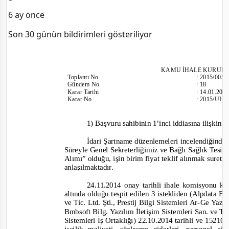
6 ay önce
Son 30 günün bildirimleri gösteriliyor
KAMU İHALE KURUL
Toplantı
No
:
2015/005
Gündem No
:
18
Karar Tarihi
:
14.01.201
Karar No
:
2015/UH.
1) Başvuru sahibinin 1’inci iddiasına ilişkin 
İdari Şartname düzenlemeleri incelendiğinde 
Süreyle Genel Sekreterliğimiz ve Bağlı Sağlık Tesisl
Alımı” olduğu, işin birim fiyat teklif alınmak suretiy
anlaşılmaktadır.
24.11.2014 onay tarihli ihale komisyonu kara
altında olduğu tespit edilen 3 istekliden (Alpdata B
ve Tic. Ltd. Şti., Prestij Bilgi Sistemleri Ar
-
Ge Yazılı
Bmbsoft Bilg. Yazılım İletişim Sistemleri San. ve Tic.
Sistemleri İş Ortaklığı) 22.10.2014 tarihli ve 15216,