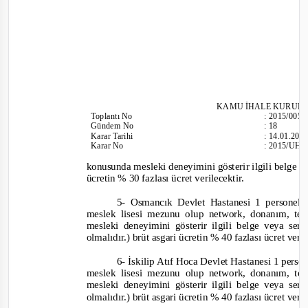
KAMU İHALE KURUL
Toplantı
No
:
2015/005
Gündem No
:
18
Karar Tarihi
:
14.01.201
Karar No
:
2015/UH.
konusunda mesleki deneyimini gösterir ilgili belge vey
ücretin % 30 fazlası ücret verilecektir.
5-
Osmancık Devlet Hastanesi 1 personel ç
meslek lisesi mezunu olup network, donanım, t
mesleki deneyimini gösterir ilgili belge veya sert
olmalıdır.) brüt asgari ücretin % 40 fazlası ücret veri
6-
İskilip Atıf Hoca Devlet Hastanesi 1 person
meslek lisesi mezunu olup network, donanım, te
mesleki deneyimini gösterir ilgili belge veya se
olmalıdır.) brüt asgari ücretin % 40 fazlası ücret veri