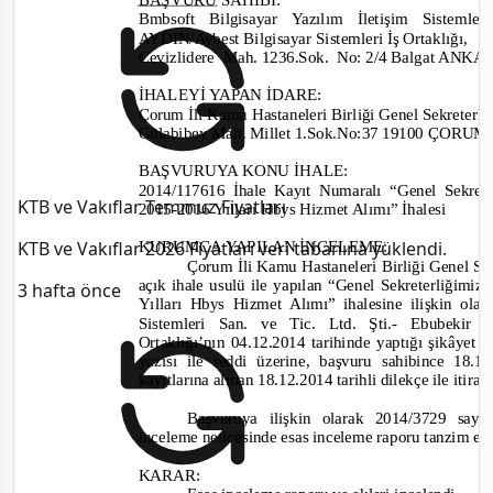
Bmbsoft Bilgisayar Yazılım İletişim Sistemler
AYDIN/
Aybest Bilgisayar Sistemleri İş Ortaklığı,
Cevizlidere Mah.
1236.Sok. No:
2/4 Balgat ANK
İHALEYİ YAPAN İDARE
:
Çorum İli
Kamu Hastaneleri
Birliği Genel Sekreterli
Gülabibey Mah. Millet 1.Sok.No:37 19100 ÇORU
BAŞVURUYA KONU İHALE:
2014/117616
İhale Kayıt Numaralı “Genel Sekrete
KTB ve Vakıflar Temmuz Fiyatları
2015-
2016 Yılları Hbys Hizmet Alımı” İhalesi
KTB ve Vakıflar 2026 Fiyatları veri tabanına yüklendi.
KURUMCA YAPILAN İNCELEME
:
Çorum İli Kamu Hastaneleri Birliği Genel Sek
açık ihale usulü
ile
yapılan “Genel Sekreterliğimiz v
3 hafta önce
Yılları Hbys Hizmet Alımı”
ihalesine
ilişkin ola
Sistemleri San. ve
Tic. Ltd. Şti.
-
Ebubekir A
Ortaklığı’nın 04.12.2014 tarihinde yaptığı şikâ
yet
b
yazısı ile reddi üzerine, başvuru sahibin
ce 18.1
kayıtlarına alınan
18.12.2014
tarihli dilekçe ile itir
Başvuruya ilişkin olarak
2014/3729
sayıl
inceleme neticesinde esas inceleme raporu tanzim ed
KARAR: