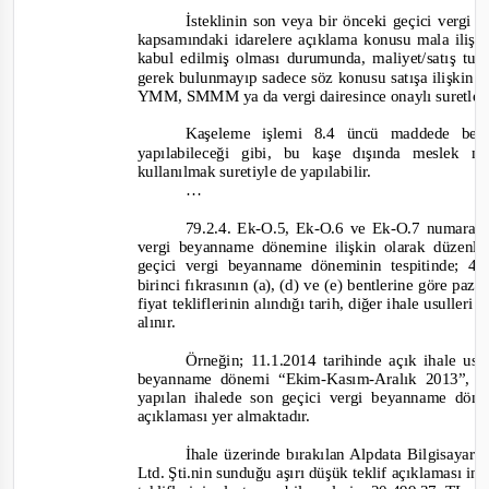
İsteklinin son veya bir önceki geçici ver
kapsamındaki idarelere açıklama konusu mala ilişk
kabul edilmiş olması durumunda, maliyet/satış tutar
gerek bulunmayıp sadece söz konusu satışa ilişkin f
YMM, SMMM ya da
vergi dairesince onaylı suretler
Kaşeleme işlemi 8.4 üncü maddede belir
yapılabileceği gibi, bu kaşe dışında meslek m
kullanılmak suretiyle de yapılabilir.
…
79.2.4. Ek-O.5, Ek-O.6 ve Ek-
O.7 numaralı
vergi beyanname dönemine ilişkin olarak düzenl
geçici vergi beyanname döneminin tespitinde; 4
birinci fıkrasının (a), (d) ve (e) bentlerine göre paza
fiyat tekliflerinin alındığı tarih, diğer ihale usulleri 
alınır.
Örneğin; 11.1.2014 tarihinde açık ihale us
beyanname dönemi “Ekim
-
Kasım
-
Aralık 2013”, 1
yapılan ihalede son geçici vergi beyanname dön
açıklaması yer almaktadır.
İhale üzerinde bırakılan Alpdata Bilgisayar
Ltd. Şti.nin sunduğu aşırı düşük teklif açıklaması i