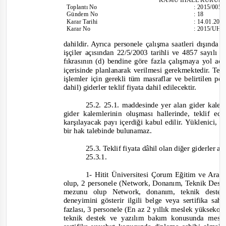
Toplantı
No
:
2015/005
Gündem No
:
18
Karar Tarihi
:
14.01.201
Karar No
:
2015/UH.
dahildir. Ayrıca personele çalışma saatleri dışında 
işçiler açısından 22/5/2003 tarihli ve 4857 sayıl
fıkrasının (d) bendine göre fazla çalışmaya yol aç
içerisinde planlanarak verilmesi gerekmektedir. Tek
işlemler için gerekli tüm masraflar ve belirtilen pe
dahil) giderler teklif fiyata dahil edilecektir.
25.2.
25.1. maddesinde yer alan gider kalem
gider kalemlerinin oluşması hallerinde, teklif ed
karşılayacak payı içerdiği kabul edilir. Yüklenici, b
bir hak talebinde bulunamaz.
25.3.
Teklif fiyata dâhil olan diğer giderler aş
25.3.1.
1-
Hitit Üniversitesi Çorum Eğitim ve Araşt
olup, 2 personele (Network, Donanım, Teknik Des
mezunu olup Network, donanım, teknik destek
deneyimini gösterir ilgili belge veya sertifika sa
fazlası, 3 personele (En az 2 yıllık meslek yüksek
teknik destek ve yazılım bakım konusunda mesle