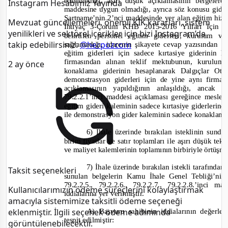
edilemediği, aşırı düşük açıklamasının belgeler
Instagram Hesabımız Yayında
maddesine uygun olmadığı, ayrıca söz konusu gider
Şartname’nin 2’nci maddesinde yer alan eğitim hizm
Mevzuat güncellemeleri, önemli KİK kararları, sistem
İhtiyaç 3
-
Çorum KHB
2015-
2016 Yılları İçin 
yenilikleri ve sektörel içerikler için bizi Instagram’da
belirtilen personel eğitim giderleri, kurulum v
takip edebilirsiniz:
@herpozcom
sağlamadığı, idarenin şikayete cevap yazısından ih
eğitim giderleri için sadece kırtasiye giderini
firmasından alınan teklif mektubunun, kurulu
2 ay önce
konaklama giderinin hesaplanarak Dalgıçlar Ot
demonstrasyon gi
derleri için de yine aynı firm
açıklamasının yapıldığının anlaşıldığı, ancak
79.2.2.1’inci maddesi açıklaması gereğince mesle
eğitim gideri kaleminin sadece kırtasiye giderleri
ile demonstrasyon gider kaleminin sadece konaklam
6) İhale üzerinde bırakılan isteklinin sund
birim fiyatlar v
e satır toplamları ile aşırı düşük tek
ve maliyet kalemlerinin toplamının birbiriyle örtüşm
7) İhale üzerinde bırakılan istekli tarafında
Taksit seçenekleri
sunulan belgelerin Kamu İhale Genel Tebliği’nin 7
79.2.2.5., 79.2.2.6., 79.2.2.7., 79.2.2.8.’inci
Kullanıcılarımızın ödeme süreçlerini kolaylaştırmak
i
ddialarına yer verilmiştir.
amacıyla sistemimize taksitli ödeme seçeneği
A)
Başvuru sahibinin iddialarının değerle
eklenmiştir. İlgili seçenek ödeme adımında
tespit edilmiştir:
görüntülenebilecektir.