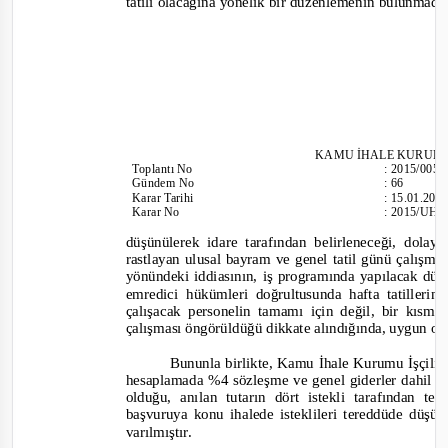
tatili olacağına yönelik bir düzenlemenin bulunmadı
KAMU İHALE KURUL
Toplantı
No
:
2015/005
Gündem No
:
66
Karar Tarihi
:
15.01.201
Karar No
:
2015/UH.I
düşünülerek idare tarafından belirleneceği, dolayı
rastlayan ulusal bayram ve genel tatil günü çalışm
yönündeki iddiasının, iş programında yapılacak dü
emredici hükümleri doğrultusunda hafta tatillerin
çalışacak personelin tamamı için değil, bir kısm
çalışması öngörüldüğü dikkate alındığında, uygun ol
Bununla birlikte, Kamu İhale Kurumu İşçili
hesaplamada %4 sözleşme ve genel giderler dahil as
olduğu, anılan tutarın dört istekli tarafından te
başvuruya konu ihalede isteklileri tereddüde düşü
varılmıştır.