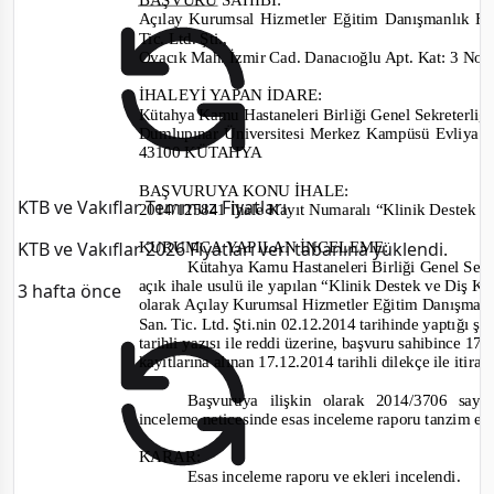
Açılay Kurumsal Hizmetler Eğitim Danışmanlık Hiz
Tic. Ltd. Şti.
,
Ovacık Mah. İzmir Cad. Danacıoğlu Apt. Kat: 3 No
:
İHALEYİ YAPAN İDARE
:
Kütahya Kamu Hastane
leri
Birliği Genel Sekreterliğ
Dumlupınar Üniversitesi Merkez Kampüsü Evliya Ç
43100
KÜTAHYA
BAŞVURUYA KONU İHALE:
KTB ve Vakıflar Temmuz Fiyatları
2014/125841
İhale Kayıt Numaralı “Klinik Destek ve
KTB ve Vakıflar 2026 Fiyatları veri tabanına yüklendi.
KURUMCA YAPILAN İNCELEME
:
Kütahya Kamu Hastane
leri
Birliği Genel Sekr
açık ihale usulü
ile
yapı
lan
“Klinik Destek ve Diş Kl
3 hafta önce
olarak
Açılay Kurumsal Hizmetler Eğitim Danışmanlı
San. Tic. Ltd. Şti.
nin 02.12.2014
tarihinde yaptığı şik
tar
ihli yazısı ile reddi üzerine, başvuru sahibin
ce 17.
kayıtlarına alınan
17.12.2014
tarihli dilekçe ile iti
Başvuruya ilişkin olarak
2014/3706
sayı
inceleme neticesinde esas inceleme raporu tanzim ed
KARAR:
Esas inceleme raporu ve ekleri incelendi.