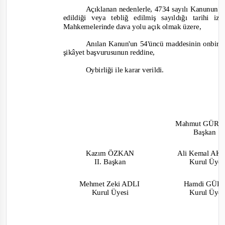
Açıklanan nedenlerle, 4734 sayılı Kanunun 6
edildiği veya tebliğ edilmiş sayıldığı tarihi
Mahkemelerinde dava yolu açık olmak üzere,
Anılan Kanun'un 54'üncü maddesinin onbirinc
şikâyet başvurusunun reddine,
Oybirliği
ile karar verildi.
Mahmut GÜR
Başkan
Kazım ÖZKAN
Ali Kemal A
II. Başkan
Kurul Üye
Mehmet Zeki ADLI
Hamdi GÜ
Kurul Üyesi
Kurul Üye