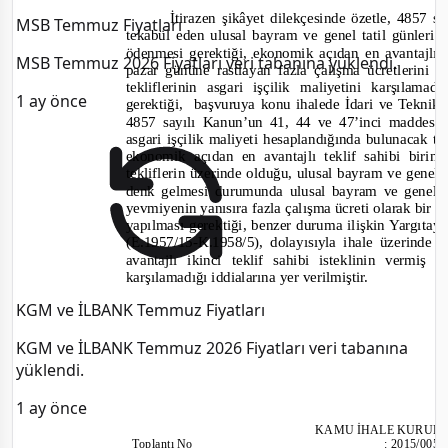
İtirazen şikâyet dilekçesinde özetle, 4857 
MSB Temmuz Fiyatları
tekabül eden ulusal bayram ve genel tatil günleri 
ödenmesi gerektiği, ekonomik açıdan en avantajlı bi
MSB Temmuz 2026 Fiyatları veri tabanına yüklendi.
pazar gününe rastlayan fazla çalışma ücretlerini t
tekliflerinin asgari işçilik maliyetini karşılam
1 ay önce
gerektiği, başvuruya
konu ihalede İdari ve Tekni
4857 sayılı Kanun’un 41, 44 ve 47’inci maddesin
asgari işçilik maliyeti hesaplandığında bulunacak t
ekonomik açıdan en avantajlı teklif sahibi birin
tekliflerin üzerinde olduğu, ulusal bayram ve genel
denk gelmesi durumunda ulusal bayram ve genel ta
yevmiyenin yanısıra fazla çalışma ücreti olarak bi
yapılması gerektiği, benzer duruma ilişkin Yargıtay
(E.1957/15-
K.1958/5), dolayısıyla ihale üzerinde 
avantajlı ikinci teklif sahibi isteklinin vermiş 
karşılamadığı
i
ddialarına yer verilmiştir.
KGM ve İLBANK Temmuz Fiyatları
KGM ve İLBANK Temmuz 2026 Fiyatları veri tabanına
yüklendi.
1 ay önce
KAMU İHALE KURUL
Toplantı
No
:
2015/005