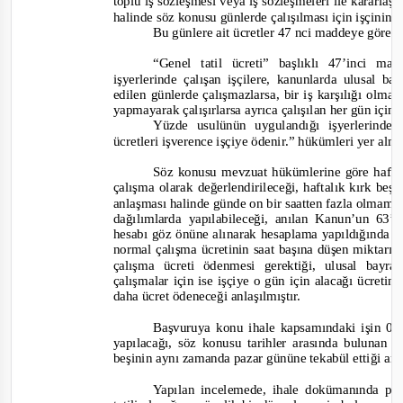
toplu iş sözleşmesi veya iş sözleşmeleri ile kararl
halinde söz konusu günlerde çalışılması için işçinin 
Bu günlere ait ücretler 47 nci maddeye göre ö
“Genel tatil ücreti” başlıklı 47’inci mad
işyerlerinde çalışan işçilere, kanunlarda ulusal 
edilen günlerde çalışmazlarsa, bir iş karşılığı olmak
yapmayarak çalışırlarsa ayrıca çalışılan her gün için 
Yüzde usulünün uygulandığı işyerlerinde
ücretleri işverence işçiye ödenir.”
hükümleri yer alm
Söz konusu mevzuat hükümlerine göre haftalı
çalışma olarak değerlendirileceği, haftalık kırk beş
anlaşması halinde günde on bir saatten fazla olmamak 
dağılımlarda yapılabileceği, anılan Kanun’un 63
hesabı göz önüne alınarak hesaplama yapıldığında ha
normal çalışma ücretinin saat başına düşen miktarını
çalışma ücreti ödenmesi gerektiği, ulusal bay
çalışmalar için ise işçiye o gün için alacağı ücretin
daha ücret ödeneceği anlaşılmıştır.
Başvuruya konu ihale kapsamındaki işin 01.
yapılacağı, söz konusu tarihler arasında bulunan 
beşinin aynı zamanda pazar gününe tekabül ettiği anl
Yapılan incelemede, ihale dokümanında paz