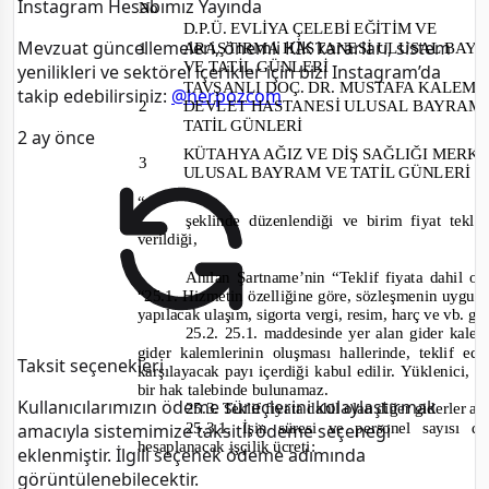
Instagram Hesabımız Yayında
No
D.P.Ü. EVLİYA ÇELEBİ EĞİTİM VE
Mevzuat güncellemeleri, önemli KİK kararları, sistem
1
ARAŞTIRMA HASTANESİ ULUSAL BAY
VE TATİL GÜNLERİ
yenilikleri ve sektörel içerikler için bizi Instagram’da
TAVŞANLI DOÇ. DR. MUSTAFA KALEM
takip edebilirsiniz:
@herpozcom
2
DEVLET HASTANESİ ULUSAL BAYRAM
TATİL GÜNLERİ
2 ay önce
KÜTAHYA AĞIZ VE DİŞ SAĞLIĞI MERK
3
ULUSAL BAYRAM VE TATİL GÜNLERİ
“
şeklinde düzenlendiği ve birim fiyat tekl
verildiği,
Anılan Şartname’nin “Teklif fiyata dahil ol
“25.1. Hizmetin özelliğine göre, sözleşmenin uygula
yapılacak ulaşım, sigorta vergi, resim, harç ve vb. gid
25.2. 25.1. maddesinde yer alan gider kale
gider kalemlerinin ol
uşması hallerinde, teklif ed
Taksit seçenekleri
karşılayacak payı içerdiği kabul edilir. Yüklenici, b
bir hak talebinde bulunamaz.
Kullanıcılarımızın ödeme süreçlerini kolaylaştırmak
25.3. Teklif fiyata dahil olan diğer giderler aş
25.3.1. İşin süresi ve personel sayısı 
amacıyla sistemimize taksitli ödeme seçeneği
hesaplanacak işçilik ücreti:
eklenmiştir. İlgili seçenek ödeme adımında
görüntülenebilecektir.