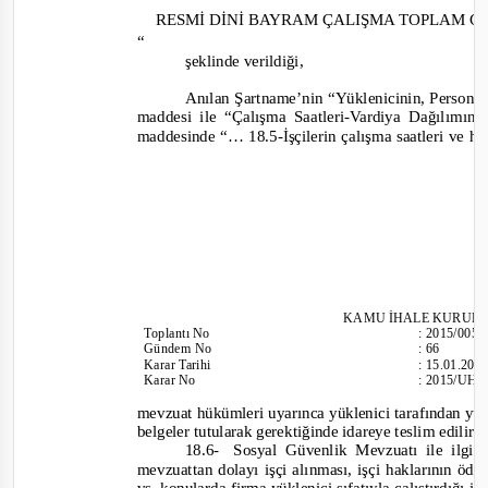
RESMİ DİNİ BAYRAM ÇALIŞMA TOPLAM GÜ
“
şeklinde verildiği,
Anılan Şartname’nin “Yüklenicinin, Personele
maddesi ile “Çalışma Saatleri
-
Vardiya Dağılımına 
maddesinde
“… 18.5
-
İşçilerin çalışma saatleri ve h
KAMU İHALE KURUL
Toplantı
No
:
2015/005
Gündem No
:
66
Karar Tarihi
:
15.01.201
Karar No
:
2015/UH.I
mevzuat hükümleri uyarınca yüklenici tarafından yürü
belgeler tutularak gerektiğinde idareye teslim edilir.
18.6-
Sosyal Güvenlik Mevzuatı ile ilgili
mevzuattan dolayı işçi alınması, işçi haklarının öden