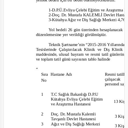
yemek bedeli için bir bedel ödemeyeceklerdir.
1-D
.P.Ü.Evliya Çelebi Eğitim ve Araştırma 
2-
Doç. Dr. Mustafa KALEMLİ Devlet Hastan
3-
Kütahya Ağız ve Diş Sağlığı Merkezi 4,76
Yol bedeli 26 gün üzerinden hesaplanacak olu
düzenlemesine yer verildiği görülmüştür.
Teknik Şartname’nin “2015
-
2016 Yıllarında 
Tesislerinde Çalıştırılacak Klinik ve Diş Klinik 
maddesinde, ulusal bayram ve resmi tatil günlerinde
ve toplam tatil günü sayısının tablo halinde
“
Sıra Hastane
Adı
Resmi tatille
çalışacak
No
personel sayı
1
T.C Sağlık Bakanlığı D.P.U
Kütahya Evliya Çelebi Eğitim
13 Kiş
ve Araştırma Hastanesi
2
Doç. Dr. Mustafa Kalemli
3 Kişi
Tavşanlı Devlet Hastanesi
3
Ağız ve Diş Sağlığı Merkezi
3 Kişi