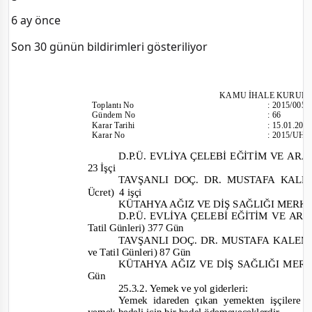
6 ay önce
Son 30 günün bildirimleri gösteriliyor
KAMU İHALE KURUL
Toplantı
No
:
2015/005
Gündem No
:
66
Karar Tarihi
:
15.01.201
Karar No
:
2015/UH.I
D.P.Ü. EVLİYA ÇELEBİ EĞİTİM VE ARAŞ
23 İşçi
TAVŞANLI DOÇ. DR. MUSTAFA KALE
Ücret) 4
işçi
KÜTAHYA AĞIZ VE DİŞ SAĞLIĞI MERKEZİ 
D.P.Ü. EVLİYA ÇELEBİ EĞİTİM VE ARA
Tatil Günleri) 377 Gün
TAVŞANLI DOÇ. DR. MUSTAFA KALEML
ve Tatil Günleri) 87 Gün
KÜTAHYA AĞIZ VE DİŞ SAĞLIĞI MERKEZİ 
Gün
25.3.2. Yemek ve yol giderleri:
Yemek idareden çıkan yemekten işçilere üc