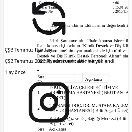
Gündem No
:
66
Karar Tarihi
:
15.01.201
Karar No
:
2015/UH.I
Başvuru sahibinin iddialarının değerlendiri
edilmiştir:
İdari Şartname’nin “İhale konusu işlere ili
ihale konusu işin adının “Klinik Destek ve Diş Klini
ÇŞB Temmuz Fiyatları
anılan Şartname’nin aynı maddesinde işin türü ve mi
Destek ve Diş Klinik Destek Personeli Alımı” olar
ÇŞB Temmuz 2026 Fiyatları veri tabanına yüklendi.
işin türü ve miktarının tablo halinde
“
1 ay önce
Sıra
Açıklama
No
D.P.Ü. EVLİYA ÇELEBİ EĞİTİM VE
1
ARAŞTIRMA HASTANESİ ( BRÜT ASGA
ÜCRET)
TAVŞANLI DOÇ. DR. MUSTAFA KALEM
2
DEVLET HASTANESİ ( Brüt Asgari Ücret)
Kütahya Ağız ve Diş Sağlığı Merkezi (Brüt
3
Asgari Ücret)
Sıra Açıklama