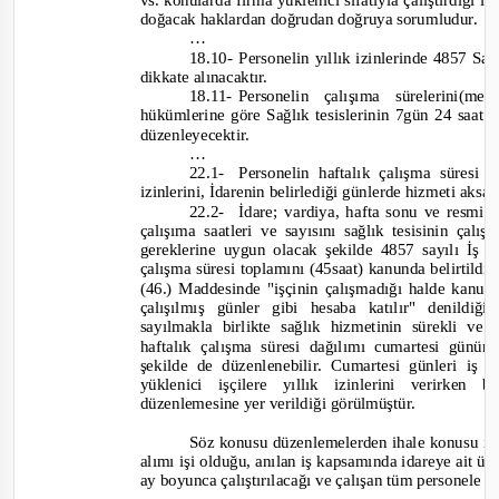
vs. konularda firma yüklenici sıfatıyla çalıştırdığı 
doğacak haklardan doğrudan doğruya sorumludur.
…
18.10- Pers
onelin yıllık izinlerinde 4857 Sa
dikkate alınacaktır.
18.11-
Personelin çalışıma sürelerini(
hükümlerine göre Sağlık tesislerinin 7gün 24 saat ke
düzenleyecektir.
…
22.1-
Personelin haftalık çalışma süresi 
izinlerini, İdarenin belirlediği günlerde hizmeti aks
22.2-
İdare; vardiya, hafta sonu ve resmi t
çalışıma saatleri ve sayısını sağlık tesisinin ça
gereklerine uygun olacak şekilde 4857 sayılı İş
çalışma süresi toplamını (45saat) kanunda belirtildi
(46.) Maddesinde "işçinin çalışmadığı halde kanu
çalışılmış günler gibi hesaba katılır" denild
sayılmakla birlikte sağlık hizmetinin sürekli ve
haftalık çalışma süresi dağılımı cumartesi gü
şekilde de düzenlenebilir. Cumartesi günleri iş g
yüklenici işçilere yıllık izinlerini verirk
düzenlemesine yer verildiği görülmüştür.
Söz konusu düzenlemelerden ihale konusu işi
alımı işi olduğu, anılan iş kapsamında idareye ait ü
ay boyunca çalıştırılacağı ve çalışan tüm personele b