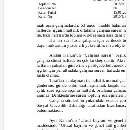
Toplantı
No
:
2015/005
Gündem No
:
66
Karar Tarihi
:
15.01.201
Karar No
:
2015/UH.I
saati aşan çalışmalardır. 63 üncü
madde hükmüne g
hallerde, işçinin haftalık ortalama çalışma süresi, no
ile, bazı haftalarda toplam kırkbeş saati aşsa dahi b
Her bir saat fazla çalışma için verilecek üc
düşen miktarının yüzde elli yükseltilmesi suretiyle 
Anılan Kanun’un “Çalışma süresi” başlıkl
çalışma süresi haftada en çok kırkbeş saattir. Aksi k
haftanın çalışılan günlerine eşit ölçüde bölünerek uy
işçiler için yer altındaki çalışma süresi; haftada en 
fazla olamaz.
Tarafların anlaşması ile haftalık normal çalış
günlerine, günde onbir saati aşmamak koşulu ile fa
aylık süre içinde işçinin haftalık ortalama çalışma
aşamaz. Denkleştirme süresi toplu iş sözleşmeleri ile 
Çalışma sürelerinin yukarıdaki esaslar çer
Sosyal Güvenlik Bakanlığı tarafından hazırlanacak 
bulunmaktadır.
Aynı Kanun’un “Ulusal bayram ve genel tati
maddesinde
“Ulusal bayram ve genel tatil günlerind