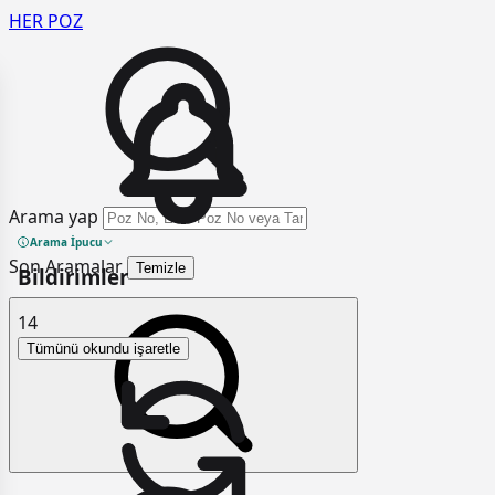
HER
POZ
Arama yap
Arama İpucu
Son Aramalar
Temizle
Bildirimler
14
Tümünü okundu işaretle