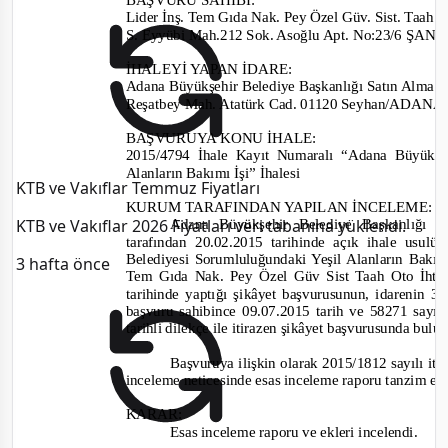
Lider İnş. Tem Gıda Nak. Pey Özel Güv. Sist
. Taah. 
S. Eyyübi Mah.212 Sok. Asoğlu Apt. No:23/6 ŞA
İHALEYİ YAPAN İDARE
:
Adana Büyükşehir Belediye Başkanlığı Satın Alma v
Reşatbey Mah. Atatürk Cad.
01120 Seyhan/ADAN
BAŞVURUYA KONU İHALE:
2015/4794
İhale Kayıt Numaralı “Adana Büyükşe
Alanların Bakımı İşi” İhalesi
KTB ve Vakıflar Temmuz Fiyatları
KURUM TARAFINDAN YAPILAN İNCELEME:
KTB ve Vakıflar 2026 Fiyatları veri tabanına yüklendi.
Adana Büyükşehir Belediye Başkanlığı 
tarafından
20.02.2015 tarihinde
açık ihale usulü
Belediyesi Sorumluluğundaki Yeşil Alanların Bakım
3 hafta önce
Tem Gıda Nak. Pey Özel Güv Sist Taah Oto İht İh
tarihinde yaptığı şikâ
yet
başvurusunun, i
darenin 30
başvuru sahibin
ce 09.07.2015 tarih ve 58271
sayı 
tarihli dilekçe ile itirazen şikâyet başvurusunda bul
Başvuruya ilişkin olarak
2015/1812
sayılı
iti
inceleme neticesinde esas inceleme raporu tanzim ed
KARAR:
Esas inceleme raporu ve ekleri incelendi.