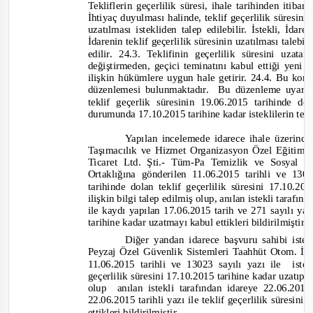
Tekliflerin geçerlilik süresi, ihale tarihinden itibar
İhtiyaç duyulması halinde, teklif geçerlilik süresin
uzatılması istekliden talep edilebilir. İstekli, İda
İdarenin teklif geçerlilik süresinin uzatılması talebi
edilir. 24.3.
Teklifinin geçerlilik süresini uzata
değiştirmeden, geçici teminatını kabul ettiği yeni t
ilişkin hükümle
re uygun hale getirir. 24.4.
Bu konud
düzenlemesi bulunmaktadır.
Bu düzenleme uyarın
teklif geçerlik süresinin 19.06.2015 tarihinde 
dur
umunda 17.10.2015 tarihine kadar isteklilerin tekli
Yapılan incelemede idarece ihale üzerind
Taşımacılık ve Hizmet Organizasyon Özel Eğitim H
Ticaret Ltd. Şti.
-
Tüm
-
Pa Temizlik ve Sosyal H
Ortaklığına gönderilen 11.06.2015 tarih
li
ve 1302
tarihinde dolan teklif geçerlilik süresini 17.10.
ilişkin bilgi talep edilmiş olup
,
anılan istekli tarafın
ile kaydı yapılan 17.06.2015 tarih ve 271 sayılı yaz
tarihine kadar uzatmayı kabul ettikleri bildirilmiştir.
Diğer yandan idarece başvuru sahibi iste
Peyzaj Özel Güvenlik Sistemleri Taahhüt Otom. İth.
11.06.2015 tarihli
ve 13023 sayılı yazı ile
iste
geçerlilik süresini 17.10.2015 tarihine kadar uzatıp
olup anılan
istekli tarafından idareye 22.06.20
22.06.2015 tarihli yazı ile teklif geçerlilik süresi
ettikleri bildirilmiştir.