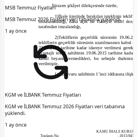
İtirazen şikâyet dilekçesinde özetle,
MSB Temmuz Fiyatları
1)
İhale üzerinde bırakılan isteklinin teklif 
MSB Temmuz 2026 Fiyatları veri tabanına yüklendi.
imzal
anmadığı, daha açık bir ifadeyle teklif dosy
tarafından imzalandığı,
1 ay önce
2)
Tekliflerin geçerlilik süresinin 19.06
tekliflerin geçerlilik süresinin uzatılmasının kabul e
22.06.2015 tarihine kadar idareye verilmesi gerek
avantajlı teklif sahibinin 19.06.2015 tarihine kadar 
kabul beyanı vermedikleri
, bu sebe
ple ihalenin 
verilmiştir.
1)
Başvuru sahibinin 1’inci iddiasına ilişki
KGM ve İLBANK Temmuz Fiyatları
KGM ve İLBANK Temmuz 2026 Fiyatları veri tabanına
yüklendi.
1 ay önce
KAMU İHALE KURUL
Toplantı
No
:
2015/045