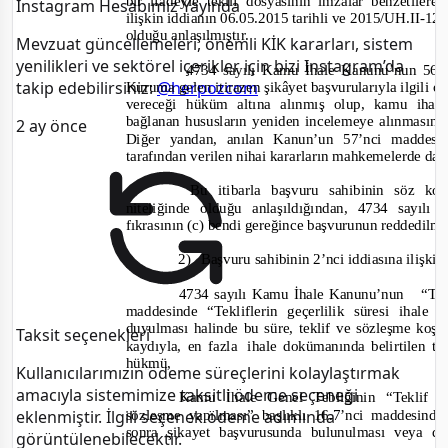
bir ifadeyle t
eklif dosyasının imzalar benzetilere
Instagram Hesabımız Yayında
ilişkin iddianın 06.05.2015 tarih
li ve 2015/UH.II-
129
olduğu anlaşılmıştır.
Mevzuat güncellemeleri, önemli KİK kararları, sistem
yenilikleri ve sektörel içerikler için bizi Instagram’da
4734 sayılı Kamu İhale Kanunu’nun 56’
takip edebilirsiniz:
@herpozcom
Kuruma gelen itirazen şikâyet başvurularıyla ilgili o
vereceği hüküm altına alınmış olup, kamu iha
bağlanan hususların yeniden incelemeye alınmasına
2 ay önce
Diğer yandan, anılan Kanun’un 57’nci maddesi
tarafından verilen nihai kararların mahkemelerde dava
Bu itibarla başvuru sahibinin söz ko
niteliğinde olduğu anlaşıldığından, 4734 say
fıkrasının (c) bendi gereğince başvurunun reddedilme
2)
Başvuru sahibinin 2’nci iddiasına ilişki
4734
sayılı Kamu İhale Kanunu’nun
“Tek
maddesinde
“Tekliflerin geçerlilik süresi ihale
duyulması halinde bu süre, teklif ve sözleşme koşu
Taksit seçenekleri
kaydıyla, en fazla
ihale dokümanında belirtilen tek
hükmü,
Kullanıcılarımızın ödeme süreçlerini kolaylaştırmak
amacıyla sistemimize taksitli ödeme seçeneği
Kamu İhale Genel Tebliğinin “Teklif g
sözleşme yapılması” başlıklı 16.7’nci maddesind
eklenmiştir. İlgili seçenek ödeme adımında
sonra şikayet başvurusunda bulunulması veya d
görüntülenebilecektir.