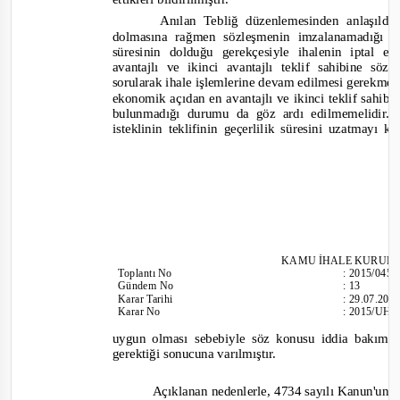
Anılan Tebliğ düzenlemesinden anlaşıldığ
dolmasına rağmen sözleşmenin imzalanamadığı du
süresinin dolduğu gerekçesiyle ihalenin iptal
avantajlı ve ikinci avantajlı teklif sahibine sö
sorularak ihale işlemlerine devam edilmesi gerekmekt
ekonomik açıdan en avantajlı ve ikinci teklif sahi
bulunmadığı durumu da göz ardı edilmemelidir. 
isteklinin teklifinin geçerlilik süresini uzatmay
KAMU İHALE KURUL
Toplantı
No
:
2015/045
Gündem No
:
13
Karar Tarihi
:
29.07.201
Karar No
:
2015/UH.I
uy
gun olması sebebiyle söz konusu iddia bakımı
gerektiği sonucuna varılmıştır.
Açıklanan nedenlerle, 4734 sayılı Kanun'un 6