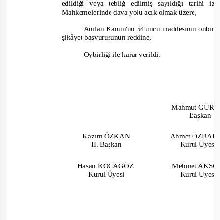
edildiği veya tebliğ edilmiş sayıldığı tarihi
Mahkemelerinde dava yolu açık olmak üzere,
Anılan Kanun'un 54'üncü maddesinin onbirinc
şikâyet başvurusunun reddine,
Oybirliği
ile karar verildi.
Mahmut GÜR
Başkan
Kazım ÖZKAN
Ahmet ÖZBAK
II. Başkan
Kurul Üyesi
Hasan KOCAGÖZ
Mehmet AKS
Kurul Üyesi
Kurul Üyesi