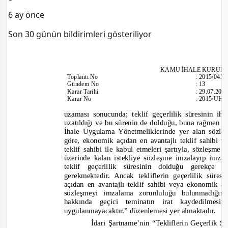
6 ay önce
Son 30 günün bildirimleri gösteriliyor
KAMU İHALE KURUL
Toplantı
No
:
2015/045
Gündem No
:
13
Karar Tarihi
:
29.07.201
Karar No
:
2015/UH.I
uzaması sonucunda; teklif geçerlilik süresinin 
uzatıldığı ve bu sürenin de dolduğu, buna rağmen
İhale Uygulama Yönetmeliklerinde yer alan sözle
göre, ekonomik açıdan en avantajlı teklif sahibi 
teklif sahibi ile kabul etmeleri şartıyla, sözleşm
üzerinde kalan istekliye sözleşme imzalayıp imz
teklif geçerlilik süresinin dolduğu gerekçe 
gerekmektedir. Ancak tekliflerin
geçerlilik süre
açıdan en avantajlı teklif sahibi veya ekonomik aç
sözleşmeyi imzalama zorunluluğu bulunmadığın
hakkında geçici teminatın irat kaydedilme
uygulanmayacaktır.”
düzenlemesi yer almaktadır.
İdari Şartname’nin “Tekliflerin Geçerlik S