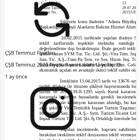
Gündem No
:
13
Karar Tarihi
:
29.07.201
Karar No
:
2015/UH.I
Şikâyete
konu ihalenin
“Adana Büyükşehi
Başkanlığının Yeşil Alanların Bakımı Hizmet Alımı”
20.02.2015 tarihinde yapılan ihaleye 9 i
teklif zarflarında teşekkür mektubu sunduğ
değerlendirme dışı bırakılmıştır. İhale geçerli tekl
ÇŞB Temmuz Fiyatları
teklifi sunan SYM Tur. Tic. Ltd. Şti.
-
Vira Tem. İnş.
San. Tic. A.Ş.
-
Tüm
-
Pa Tem. ve Sos. Hizm. İnş. Tur. 
ÇŞB Temmuz 2026 Fiyatları veri tabanına yüklendi.
bırakılmıştır. Başvuru sahibi Lider İnş. Tem. Gıda
ekonomik açıdan en avantajlı ikinci teklif sahibi olar
1 ay önce
İsteklinin 13.04.2015 tarih ve 33676 say
tarihli dilekçe ile itirazen şikâyet başvurusunda 
tarihli ve 2015/UH.II-
1295 sayılı
Kurul
kararının
kararında belirtilen hususlarda gerekli incelemel
yeni bir ihale komisyon kararının alındığı, bu kara
aynı şekilde Vira Temizlik İnşaat Turizm Taşımac
Hizmetleri San. Tic. A.Ş.
-
Sym. Turizm Ticaret Ltd. Ş
İnşaat Turizm Tic. Ltd. Şti. İş Ortaklığı üzerinde bırak
Yapılan incelemede, başvuru sahibinin 
bırakılan isteklinin teklif dosyasının teklif vermeye