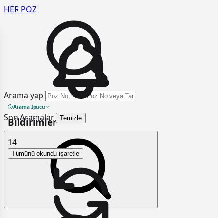
HER
POZ
Arama yap
Arama İpucu
Son Aramalar
Temizle
Bildirimler
14
Tümünü okundu işaretle