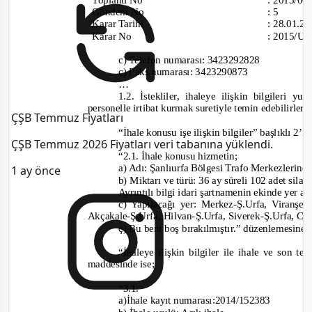
Gündem No
:
5
Karar Tarihi
:
28.01.2
Karar No
:
2015/UH
c) Telefon numarası:
3423292828
ç) Faks numarası:
3423290873
…
1.2.
İstekliler, ihaleye ilişkin bilgileri 
personelle irtibat kurmak suretiyle temin edebilirler.
ÇŞB Temmuz Fiyatları
“İhale konusu işe ilişkin bilgiler” başlıklı 2
ÇŞB Temmuz 2026 Fiyatları veri tabanına yüklendi.
“2.1. İhale konusu hizmetin;
a) Adı: Şanlıurfa Bölgesi Trafo Merkezlerind
1 ay önce
b) Miktarı ve türü: 36 ay süreli 102 adet sila
Ayrıntılı bilgi idari şartnamenin ekinde yer a
c) Yapılacağı yer:
Merkez-
Ş.Urfa, Viranşehi
Akçakale
-
Ş.Urfa, Hilvan
-
Ş.Urfa, Siverek
-
Ş.Urfa, Ce
ç) Bu bent boş bırakılmıştır.”
düzenlemesine
“İhaleye ilişkin bilgiler ile ihale ve son te
maddesinde ise;
“3.1.
a)İhale kayıt numarası:
2014/152383