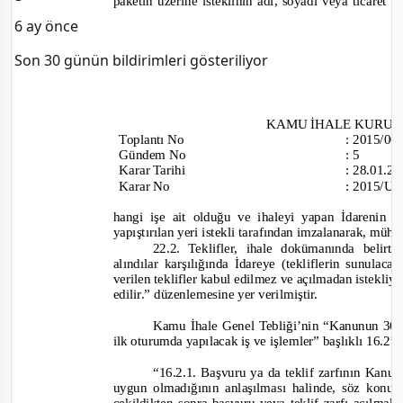
paketin üzerine isteklinin adı, soyadı veya ticaret u
6 ay önce
Son 30 günün bildirimleri gösteriliyor
KAMU İHALE
KURUL
Toplantı
No
:
2015/0
Gündem No
:
5
Karar Tarihi
:
28.01.2
Karar No
:
2015/UH
hangi işe ait olduğu ve ihaleyi yapan İdarenin a
yapıştırılan yeri istekli tarafından imzalanarak, mühü
22.2. Teklifler,
ihale dokümanında belirti
alındılar karşılığında İdareye (tekliflerin sunulac
verilen teklifler kabul edilmez ve açılmadan istekliye
ed
ilir.”
düzenlemesine yer verilmiştir.
Kamu İhale Genel Tebliği’nin “Kanunun 36
ilk oturumda yapılacak iş ve işlemler” başlıklı 16.2
“16.2.1. Başvuru ya da teklif zarfının Kanu
uygun olmadığının anlaşılması halinde, söz konu