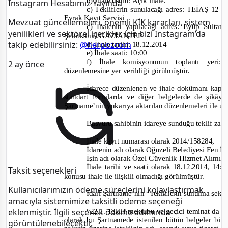
b) İhale usulü: Açık ihale.
Instagram Hesabımız Yayında
c) T
ekliflerin sunulacağı adres: TEİAŞ 12 
Evrak Kayıt Servisi
Mevzuat güncellemeleri, önemli KİK kararları, sistem
ç) İhalenin yapılacağı adres: Eyüp Sult
yenilikleri ve sektörel içerikler için bizi Instagram’da
Şehitkamil/GAZİANTEP
takip edebilirsiniz:
@herpozcom
d) İhale tarihi:
18.12.2014
e) İhale saati:
10:00
f) İhale komisyonunun toplantı yeri:
2 ay önce
düzenlemesine yer verildiği görülmüştür.
İdarece düzenlenen ve ihale dokümanı kapsa
standart formlarda
ve diğer belgelerde de şikâyet
Şartname’nin yukarıya aktarılan düzenlemeleri ile 
Başvuru sahibinin idareye sunduğu teklif zarf
İhale kayıt numarası olarak 2014/158284,
İdarenin adı olarak Oğuzeli Belediyesi Fen İ
İşin adı olarak Özel Güvenlik Hizmet Alımı,
İhale tarihi ve saati olarak 18.12.2014, 14:
Taksit seçenekleri
konusu ihale ile ilişkili olmadığı görülmüştür.
Kullanıcılarımızın ödeme süreçlerini kolaylaştırmak
İdari Şartname’nin “Tekliflerin sunulma şekl
amacıyla sistemimize taksitli ödeme seçeneği
“22.1. Teklif mektubu ve geçici teminat da d
eklenmiştir. İlgili seçenek ödeme adımında
olarak bu Şartnamede istenilen bütün belgeler bir
görüntülenebilecektir.