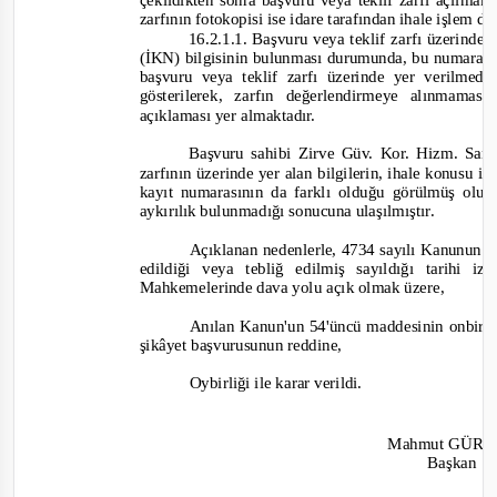
çekildikten sonra başvuru veya teklif zarfı açılmak
zarfının fotokopisi ise idare tarafından ihale işlem 
16.2.1.1. Başvuru veya teklif zarfı üzerinde 
(İKN) bilgisinin bulunması durumunda, bu numara üz
başvuru veya teklif zarfı üzerinde yer verilmed
gösterilerek, zarfın değerlendirmeye alınmama
açıklaması yer almaktadır.
Başvuru sahibi Zirve Güv. Kor. Hizm. San. 
zarfının üzerinde yer alan bilgilerin, ihale konusu işe 
kayıt numarasının da farklı olduğu görülmüş olup
aykırılık bulunmadığı sonucuna ulaşılmıştır.
Açıklanan nedenlerle, 4734 sayılı Kanunun 6
edildiği veya tebliğ edilmiş sayıldığı tarihi
Mahkemelerinde dava yolu açık olmak üzere,
Anılan Kanun'un 54'üncü maddesinin onbirinci
şikâyet başvurusunun reddine,
Oybirliği
ile karar verildi.
Mahmut GÜR
Başkan