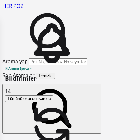
HER
POZ
Arama yap
Arama İpucu
Son Aramalar
Temizle
Bildirimler
14
Tümünü okundu işaretle