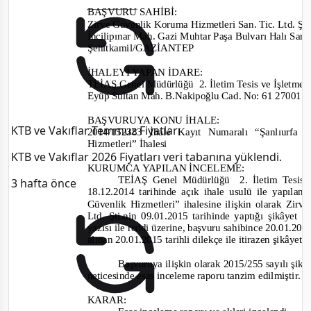
BAŞVURU SAHİBİ
:
Zirve Güvenlik Koruma Hizmetleri San. Tic. Ltd. Şti
İncilipınar Mah. Gazi Muhtar Paşa Bulvarı Halı Sar
Şehitkamil/GAZİANTEP
İHALEYİ YAPAN İDARE
:
TEİAŞ Genel Müdürlüğü
2. İletim Tesis ve İşletm
Eyüp Sultan Mah. B.Nakipoğlu Cad. No: 61 2700
BAŞVURUYA KONU İHALE:
KTB ve Vakıflar Temmuz Fiyatları
2014/152383
İhale Kayıt Numaralı “Şanlıurfa
Hizmetleri
” İhalesi
KTB ve Vakıflar 2026 Fiyatları veri tabanına yüklendi.
KURUMCA YAPILAN İNCELEME
:
TEİAŞ Genel Müdürlüğü
2. İletim Tesi
3 hafta önce
18.12.2014 tarihinde
açık ihale usulü
ile
yapılan 
Güvenlik Hizmetleri”
ihalesine
ilişkin olarak Zir
Ltd. Şti.
nin 09.01.2015
tarihinde yaptığı şikâ
yet
ba
yazısı ile reddi üzerine, başvuru sahibin
ce 20.01.2015
alınan
20.01.2015
tarihli dilekçe ile itirazen şikây
Başvuruya ilişkin olarak
2015/255
sayılı şik
neticesinde esas inceleme raporu tanzim edilmiştir.
KARAR: