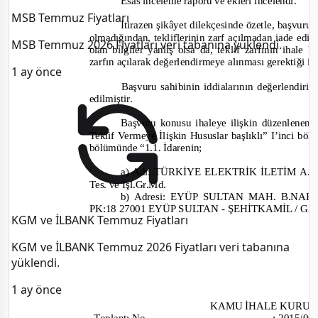
Esas inceleme raporu ve ekleri incelendi.
MSB Temmuz Fiyatları
İtirazen şikâyet dilekçesinde özetle, başvuru
olmadığından, tekliflerinin zarf açılmadan iade edil
MSB Temmuz 2026 Fiyatları veri tabanına yüklendi.
olan bilgiler yanlış olsa da, teklif zarfının ihale
zarfın açılarak değerlendirmeye alınması gerektiği
i
d
1 ay önce
Başvuru sahibinin iddialarının değerlendiril
edilmiştir.
Başvuru konusu ihaleye ilişkin düzenlenen
Teklif Vermeye İlişkin Hususlar başlıklı” I’inci böl
bölümünde
“1.1. İdarenin;
a) Adı: TÜRKİYE ELEKTRİK İLETİM A.
Tes. ve İşl.Gr.Md.
b) Adresi:
EYÜP SULTAN MAH. B.NAK
PK:18 27001 EYÜP SULTAN
-
ŞEHİTKAMİL
/
GA
KGM ve İLBANK Temmuz Fiyatları
KGM ve İLBANK Temmuz 2026 Fiyatları veri tabanına
yüklendi.
1 ay önce
KAMU İHALE
KURUL
Toplantı
No
:
2015/0