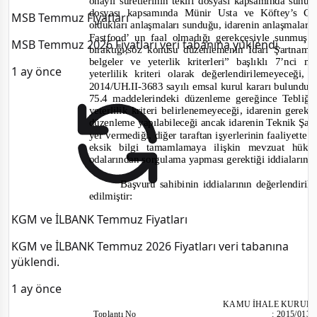
onaylı suretlerinin teklif dosyası kapsamında sunulm
dosyası kapsamında Münir Usta ve Köftey’s Caf
MSB Temmuz Fiyatları
oldukları anlaşmaları sunduğu, idarenin anlaşmalar
Fastfood’ un faal olmadığı gerekçesiyle sunmuş o
MSB Temmuz 2026 Fiyatları veri tabanına yüklendi.
bıraktığı,söz konusu düzenlemenin İdari Şartname
belgeler ve yeterlik kriterleri
” başlıklı 7’nci m
1 ay önce
yeterlilik kriteri olarak değerlendirilemeyeceğ
2014/UH.II-
3683 sayılı emsal kurul kararı bulundu
75.4 maddelerindeki düzenleme gereğince Tebliğd
yeterlilik kriteri belirle
nemeyeceği, idarenin gerek
düzenleme yapılabileceği ancak idarenin Teknik Şa
yer vermediği, diğer taraftan işyerlerinin faaliyette
eksik
bilgi tamamlamaya ilişkin mevzuat hükü
odalarından sorgulama yapması gerektiği
i
ddialarına 
Başvuru sahibinin iddialarının değerlendiri
edilmiştir:
KGM ve İLBANK Temmuz Fiyatları
KGM ve İLBANK Temmuz 2026 Fiyatları veri tabanına
yüklendi.
1 ay önce
KAMU İHALE KURUL
Toplantı
No
:
2015/013