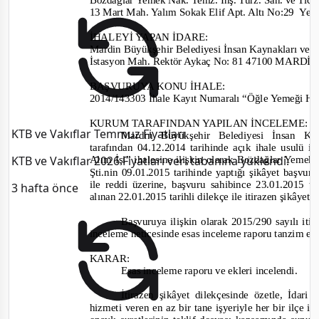
13 Mart Mah
. Yalım Sokak Elif Apt. Altı No:29
Yen
İHALEYİ YAPAN İDARE
:
Mardin Büyükşehir Belediyesi İnsan Kaynakları ve E
İstasyon Mah. Rektör Aykaç
No:
81 47100 MARDİ
BAŞVURUYA KONU İHALE:
2014/143303
İhale Kayıt Numaralı “Öğle Yemeği Hi
KURUM TARAFINDAN YAPILAN İNCELEME:
KTB ve Vakıflar Temmuz Fiyatları
Mardin Büyükşehir Belediyesi İnsan K
tarafından
04.12.2014 tarihinde
açık ihale usulü
il
KTB ve Vakıflar 2026 Fiyatları veri tabanına yüklendi.
Alım İşi”
ihalesine i
lişkin olarak Bozdağlar Yemek 
Şti.
nin 09.01.2015
tarihinde yaptığı şikâ
yet
başvuru
ile reddi üzerine, başvuru sahibin
ce 23.01.2015 t
3 hafta önce
alı
nan 22.01.2015
tarihli dilekçe ile itirazen şikây
Başvuruya ilişkin olarak
2015/290
sayılı
iti
inceleme neticesinde esas inceleme raporu tanzim ed
KARAR:
Esas inceleme raporu ve ekleri incelendi.
İtirazen şikâyet dilekçesinde özetle, İda
hizmeti veren
en az bir tane işyeriyle her bir ilçe 