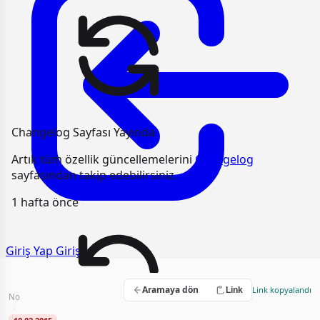
Changelog Sayfası Yayında
Artık tüm özellik güncellemelerini
Changelog
sayfasından takip edebilirsiniz.
1 hafta önce
Giriş Yap
Giriş
Öğle Yemeği Hizmet Alım İşi
Aramaya dön
Link kopyalandı
Link
No
2015/UH.II-550
·