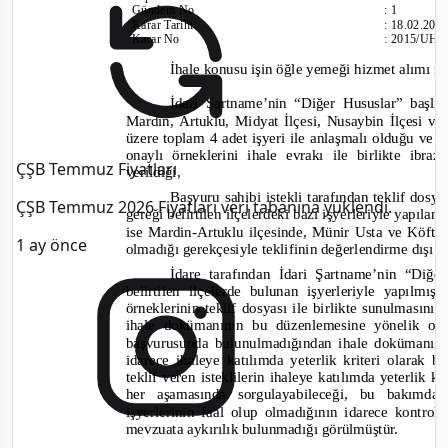
Gündem No
:
1
Karar Tarihi
:
18.02.201
Karar No
:
2015/UH.I
İhale konusu işin öğle yemeği hizmet alımı i
İdari Şartname’nin “Diğer Hususlar” başlı
Mardin, Artuklu, Midyat İlçesi, Nusaybin İlçesi ve
üzere toplam 4 adet işyeri ile anlaşmalı olduğu ve i
onaylı örneklerini ihale evrakı ile birlikte ibraz
ÇŞB Temmuz Fiyatları
verildiği
,
Başvuru sahibi istekli tarafından teklif dos
ÇŞB Temmuz 2026 Fiyatları veri tabanına yüklendi.
gereği belirtilen ilçelerdeki bazı işyerleriyle yapıla
ise Mardin-
Artuklu ilçesinde, Münir Usta ve Köftey
1 ay önce
olmadığı gerekçesiyle teklifinin değ
e
rlendirme dışı b
İdare tarafından İdari Şartname’nin “Diğ
belirtilen ilçelerde bulunan işyerleriyle yapılm
örneklerinin teklif dosyası ile birlikte sunulmasının 
ihale dokümanının bu düzenlemesine yönelik ola
başvurusunda bulunulmadığından ihale dokümanının
idarece ihaleye katılımda yeterlik kriteri olarak b
teklif veren isteklilerin
ihaleye katılımda yeterlik kr
her aşamasında sorgulayabileceği, bu bakımd
işyerlerinin faal olup olmadığının idarece kontr
mevzuata aykırılık bulunmadığı görülmüştür.