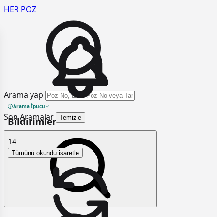
HER
POZ
Arama yap
Arama İpucu
Son Aramalar
Temizle
Bildirimler
14
Tümünü okundu işaretle