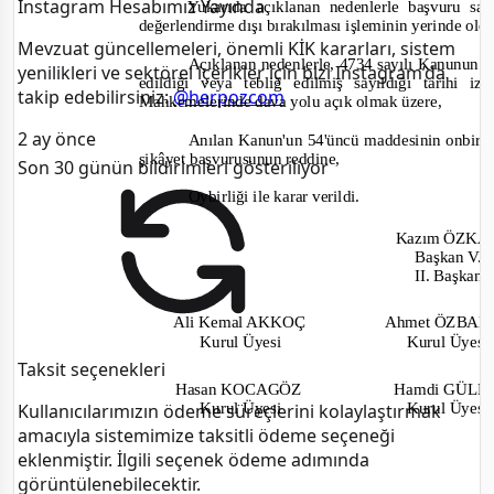
Instagram Hesabımız Yayında
Yukarıda açıklanan nedenlerle başvuru sah
değerlendirme dışı bırakılması işleminin yerinde old
Mevzuat güncellemeleri, önemli KİK kararları, sistem
Açıklanan nedenlerle, 4734 sayılı Kanunun 6
yenilikleri ve sektörel içerikler için bizi Instagram’da
edildiği veya tebliğ edilmiş sayıldığı tarihi
takip edebilirsiniz:
@herpozcom
Mahkemelerinde dava yolu açık olmak üzere,
2 ay önce
Anılan Kanun'un 54'üncü maddesinin onbirinc
şikâyet başvurusunun reddine,
Son 30 günün bildirimleri gösteriliyor
Oy
birliği
ile karar verildi.
Kazım ÖZK
Başkan V.
II. Başkan
Ali Kemal AKKOÇ
Ahmet ÖZBA
Kurul Üyesi
Kurul Üyes
Taksit seçenekleri
Hasan KOCAGÖZ
Ha
mdi GÜL
Kurul Üyesi
Kurul Üyes
Kullanıcılarımızın ödeme süreçlerini kolaylaştırmak
amacıyla sistemimize taksitli ödeme seçeneği
eklenmiştir. İlgili seçenek ödeme adımında
görüntülenebilecektir.