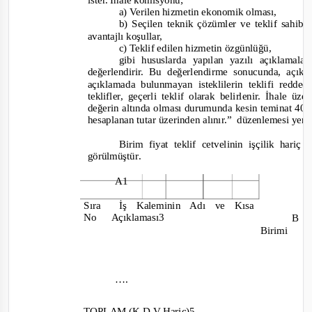
ister. İhale komisyonu;
a) Verilen hizmetin ekonomik olması,
b) Seçilen teknik çözümler ve teklif sahibi
avantajlı koşullar,
c) Teklif edilen hizmetin özgünlüğü,
gibi hususlarda yapılan yazılı açıklamala
değerlendirir. Bu değerlendirme sonucunda, açık
açıklamada bulunmayan isteklilerin teklifi redde
teklifler, geçerli teklif olarak belirlenir. İhale üz
değerin altında olması durumunda kesin teminat 40
hesaplanan tutar üzerinden alınır.”
düzenlemesi yer 
Birim fiyat teklif cetvelinin işçilik hari
görülmüştür
.
A1
Sıra
İş Kaleminin Adı ve Kısa
M
No
Açıklaması3
B
Birimi
i
ı
….
TOPLAM (K.D.V Hariç)5