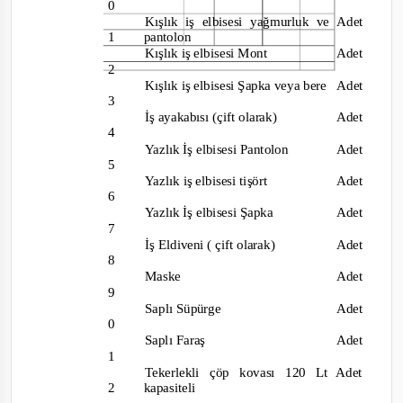
0
Kışlık iş elbisesi yağmurluk ve
Adet
1
pantolon
Kışlık iş elbisesi Mont
Adet
2
Kışlık iş elbisesi Şapk
a veya bere
Adet
3
İş ayakabısı (çift olarak)
Adet
4
Yazlık İş elbisesi Pantolon
Adet
5
Yazlık iş elbisesi tişört
Adet
6
Yazlık İş elbisesi Şapka
Adet
7
İş Eldiveni ( çift olarak)
Adet
8
Maske
Adet
9
Saplı Süpürge
Adet
0
Saplı Faraş
Adet
1
Tekerlekli çöp kovası 120 Lt
Adet
2
kapasiteli