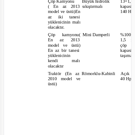
Çöp Kamyonu
Büyük hidrolik
13+1,5 
( En az 2013
sıkıştırmalı
kapasit
model ve üstü)En
140 Hp
az iki tanesi
yüklenicinin malı
olacaktır.
Çöp k
amyonu( Mini
Damperli
%100 e
En
az
2013
1,5 m
model ve üstü)
çöp
En az bir tanesi
kapasit
yüklenicinin
taşıma 
kendi
malı
olacaktır
Traktör (En az
Römorklu
-Kabinli
Açık 
2010 model ve
40 Hp 
üstü)