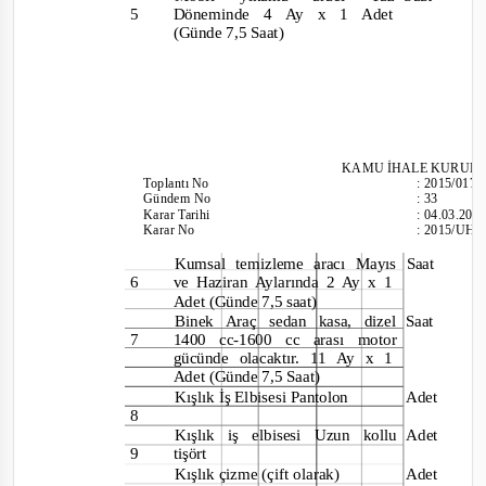
5
Döneminde 4 Ay x 1 Ade
t
(Günde 7,5 Saat)
KAMU İHALE KURUL
Toplantı
No
:
2015/017
Gündem No
:
33
Karar Tarihi
:
04.03.201
Karar No
:
2015/UH.I
Kumsal temizleme aracı Mayıs
Saat
6
ve Haziran Aylarında 2 Ay x 1
Adet (Günde 7,5 saat)
Binek Araç sedan kasa, dizel
Saat
7
1400 cc-
1600 cc arası motor
gücünde olacaktır. 11 Ay x 1
Adet (Günde 7,5 Saat)
Kışlık İş Elbisesi Pantolon
Adet
8
Kışlık iş elbisesi Uzun kollu
Adet
9
tişört
Kışlık çizme (çift olarak)
Adet