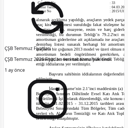
Gündem No
:
33
Karar Tarihi
:
04.03.201
Karar No
:
2015/UH.I
alınarak açıklama yapıldığı, araçların yedek parça 
araç kira sözleşmesi sunulduğu fakat sözleşme haz
sigortası, kasko, muayene, resim ve harç giderle
verilmediği, bu durumun Tebliği’
n 79.2.2'nci ma
amortisman giderlerine ait açıklamada ise araçları
demirbaş listesi sunarak herhangi bir amortism
ÇŞB Temmuz Fiyatları
araçların bir çoğunun 2013 model ve üzeri olması nede
amortisman bedeli öngörül
mesi gerekirken, 
ÇŞB Temmuz 2026 Fiyatları veri tabanına yüklendi.
alınmadığı, bu durumun Kamu İhale Genel Tebliği’n
ettiği
i
ddialarına yer verilmiş
tir.
1 ay önce
Başvuru sahibinin iddialarının değerlendiril
edilmiştir.
İdari Şartname’nin 2.1’inci maddesinin (a) be
Belediyesi Sınırları Dâhilinde Evsel Katı Atık 
Süpürülmesi İşi “
olarak düzenlendiği, söz konusu ma
türünün “
01.02.2015 -
31.12.2015 tarihleri ara
Belediyesi Sınırlarındaki Tüm Bölgeler, Tüm cadde
yerleri vb. Alanların Temizliği ve Katı Atık Topla
belirlendiği anlaşılmıştır.