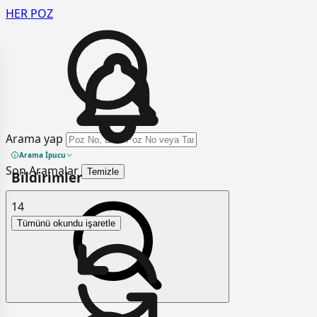
HER
POZ
Arama yap
Arama İpucu
Son Aramalar
Temizle
Bildirimler
14
Tümünü okundu işaretle