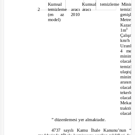
Kumsal
Kumsal temizleme
Mini
2
temizleme aracı
arac
ı
temizl
(en az 2010
genişli
model)
Metre o
Kazan k
3
1m
Çalı
km/h
Uzunl
4 met
minim
olacakt
temizl
ulaşt
minim
arasın
olaca
tekerle
olacakt
Mekanik
trak
olacakt
” düzenlemesi yer almaktadır.
473
7 sayılı Kamu İhale Kanunu’nun “Aş