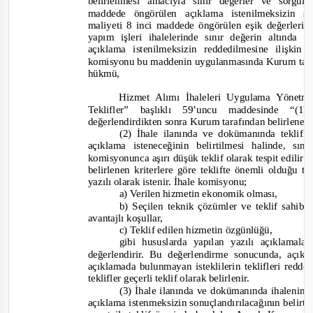
belirlenmesi amacıyla sınır değerler ve sorgulam
maddede öngörülen açıklama istenilmeksizin so
maliyeti 8 inci maddede öngörülen eşik değerlerin
yapım işleri ihalelerinde sınır değerin altında
açıklama istenilmeksizin reddedilmesine ilişki
komisyonu bu maddenin uygulanmasında Kurum tarafı
hükmü,
Hizmet Alımı İhaleleri Uygulama Yönetm
Teklifler” başlıklı 59’uncu maddesinde “
(1)
değerlendirdikten sonra Kurum tarafından belirlenen
(2) İhale ilanında ve dokümanında teklifi 
açıklama isteneceğinin belirtilmesi halinde, sı
komisyonunca aşırı düşük teklif olarak tespit edilir
belirlenen kriterlere göre teklifte önemli olduğu tes
yazılı olarak istenir. İhale komisy
onu;
a) Verilen hizmetin ekonomik olması,
b) Seçilen teknik çözümler ve teklif sahibi
avantajlı koşullar,
c) Teklif edilen hizmetin özgünlüğü,
gibi hususlarda yapılan yazılı açıklamala
değerlendirir. Bu değerlendirme sonucunda, açık
açıklamada bulunmayan isteklilerin teklifleri redd
teklifler geçerli teklif olarak belirlenir.
(3) İhale ilanında ve dokümanında ihaleni
açıklama istenmeksizin sonuçlandırılacağının belirt