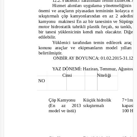
12
.2.Yüklenici Tarafından Temin Edilecek A
Hizmet alımları uygulama yönetmeliğinin 4
önemi ve araçların piyasadan temininin kolayca
sıkıştırmalı çöp kamyonlarından en az 2 adedinin
kamyonu makinesi
En az bir tanesinin ve Süpürg
motor hidrostatik tah
rikli plastik fırçalı, su tanklı,
bir tanesi yüklenicinin kendi malı olacaktır. Diğer
edilebilir.
Yüklenici tarafından temin edilecek araç 
konusu araçlar ve ekipmanların model yılları v
belirtilmiştir.
ONBİR AY BOYUNCA: 01.02.2015
-31.12
YAZ DÖNEMİ: Haziran, Temmuz, Ağustos, Ey
Cinsi
Niteliği
NO
Çöp Kamyonu
Küçük hidrolik
7+1m
(En az 2013
sıkıştırmalı
kapasit
model ve üstü)
100 Hp