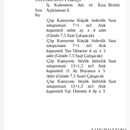
İş Kaleminin Adı ve Kısa
Birimi
M
Sıra Açıklaması
6
No
Çöp Kamyonu Küçük hidrolik
Saat
sıkıştırmalı 7+1 m3 Atık
kapasiteli onbir ay x 4 adet
(Günde 7,5 Saat Çalışacak)
Çöp Kamyonu Küçük hidrolik
Saat
sıkıştırmalı
7+1
m3
Atık
kapasiteli Yaz Dönemi 4 ay x 3
adet (Günde 7,5 Saat Çalışacak)
Çöp Kamyonu büyük hidrolik
Saat
sıkıştırmalı 13+1,5 m3 Atık
kapasiteli 11 Ay Boyunca x 5
Adet (Günde 7,5 Saat) Çalışacak
Çöp Kamyonu büyük hidrolik
Saat
sıkıştırmalı 13+1,5 m3 Atık
kapasiteli Yaz Dönemi 4 Ay x 3
KAMU İHALE KURUL