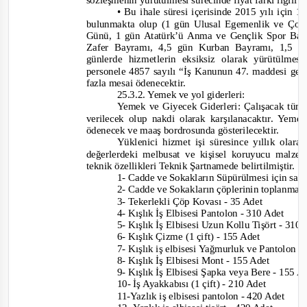
sözleşmenin yürütülmesi sürecinde fiyat farkı ilgili 
• Bu ihale süresi içerisinde 2015 yılı için 
bulunmakta olup (1 gün Ulusal Egemenlik ve Ç
Günü, 1 gün Atatürk’ü Anma ve Gençlik Spor Ba
Za
fer Bayramı, 4,5 gün Kurban Bayramı, 1,5 
günlerde hizmetlerin eksiksiz olarak yürütülmes
personele 4857 sayılı “İş Kanunun 47. maddesi gere
fazla mesai ödenecektir.
25.3.2. Yemek ve yol giderleri:
Yemek ve Giyecek Giderleri: Çalışacak tüm
verilecek olup nakdi olarak karşılanacaktır. Yeme
ödenecek ve maaş bordrosunda gösterilecektir.
Yüklenici hizmet işi süresince yıllık olara
değerlerdeki melbusat ve kişisel koruyucu malze
teknik özellikleri Teknik Şartnamede belirtilmiştir.
1- Cadde ve
Sokakların Süpürülmesi için sap
2-
Cadde ve Sokakların çöplerinin toplanması 
3-
Tekerlekli Çöp Kovası
- 35 Adet
4-
Kışlık İş Elbisesi Pantolon
- 310 Adet
5-
Kışlık İş Elbisesi Uzun Kollu Tişört
- 310
6-
Kışlık Çizme (1 çift)
- 155 Adet
7-
Kışlık iş elbisesi Yağmurluk ve Pantolon
-
8-
Kışlık İş Elbisesi Mont
- 155 Adet
9-
Kışlık İş Elbisesi Şapka veya Bere
- 155 
10-
İş Ayakkabısı (1 çift)
- 210 Adet
11-
Yazlık iş elbisesi pantolon
- 420 Adet