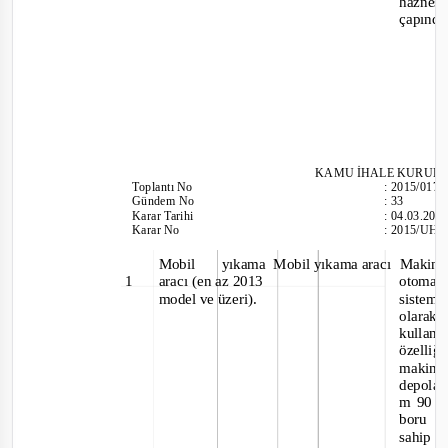
haznes
çapında
KAMU İHALE KURUL
Toplantı
No
:
2015/017
Gündem No
:
33
Karar Tarihi
:
04.03.201
Karar No
:
2015/UH.I
Mobil
yıkama Mobil
yıkama aracı
Makin
1
aracı (en az 2013
otomas
model ve üzeri).
sistem
olarak
kullan
özell
makine
depol
m 90 b
boru
sahip o