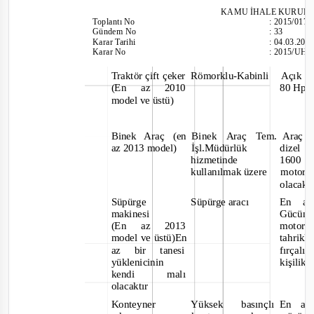
KAMU İHALE KURUL
Toplantı
No
:
2015/017
Gündem No
:
33
Karar Tarihi
:
04.03.201
Karar No
:
2015/UH.I
Traktör çift çeker
Römorklu
-Kabinli
Açık 
(En az 2010
80 Hp 
model ve üstü)
Binek Araç (en
Binek
Araç Tem.
Araç s
az 2013 model)
İşl.Müdürlük
dizel 
hizmetinde
1600 
kullanılmak üzere
motor
olacakt
Süpürge
Süpürge aracı
En a
makinesi
Gücün
(En az 2013
motor h
model ve üstü)En
tahrikl
az bir tanesi
fırçalı,
yüklenicinin
ki
kendi
malı
olacaktır
Konteyner
Yüksek
basınçlı
En az