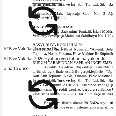
İştem Temizlik Turz. ve İnş. San. Tic. Ltd. Şti.
-
Bark
Ortak Girişimi
,
Mahmutbey Mah. Taşocağı Cad. No: 3 Ağa
Bağcılar/İSTANBUL
İHALEYİ YAPAN İDARE
:
Ayvalık Belediye Başkanlığı Temizlik İşleri Müdürl
Vehbibey
Fevzipaşa Mahallesi Sahilboyu No: 1 1
BAŞVURUYA KONU İHALE:
KTB ve Vakıflar Temmuz Fiyatları
2014/163931
İhale Kayıt Numaralı “Ayvalık Beledi
Toplama, Nakli, Yıkama, El
v
e Makine İle Süpürülme
KTB ve Vakıflar 2026 Fiyatları veri tabanına yüklendi.
KURUM TARAFINDAN YAPILAN İNCELEME:
Ayvalık Belediye Başkanlığı
T
emizlik İş
3 hafta önce
tarihinde
açık ihale usulü
ile
gerçekleştirilen “Ayv
Katı Atık Toplama, Nakli, Yıkama, El
v
e Makine İle
İştem Temizlik Turz.
v
e İnş. San. Tic. Ltd. Şti.
-
Bark
Ortak Girişimi
nin 23.01.2015
tarihinde yaptığı şik
tarihli yazısı ile reddi üzerine, başvuru sahibin
ce 06
kayıtlarına alınan
06.02.2015
tarihli dilekçe ile iti
Başvuruya ilişkin olarak
2015/424
sayılı
iti
inceleme neticesinde esas inceleme raporu tanzim ed