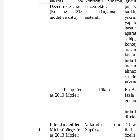
yıkama
ve konteynır
yıkama, gücün
Dezenfekte aracı
dezenfekte,
pis ve
(En az 2013
İlaçlama
tanklı,
model ve üstü)
sistemli
yıkam
yapabi
basınçl
apara
sahip
konteyn
aracın
kısmın
hidro
aracı
alınac
su ile
yıkanac
Pikap (en
Pikap
En Az 
az 2010 Model)
fazla
gücünde
hidroli
direks
Elle idare edilen
Vakumlu
mini 48 wat
0
Mini süpürge (en
Süpürge
ileri g
az 2013 Model)
özelliği