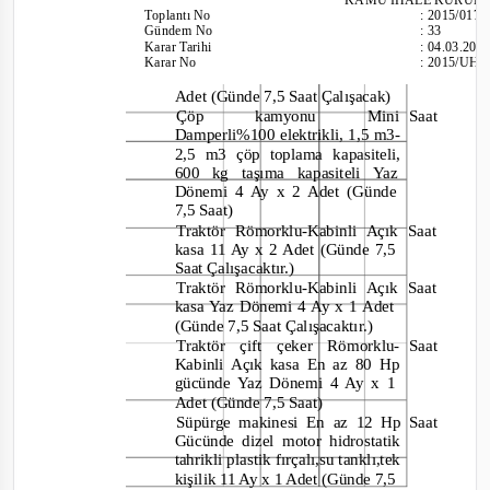
Toplantı
No
:
2015/017
Gündem No
:
33
Karar Tarihi
:
04.03.201
Karar No
:
2015/UH.I
Adet (Günde 7,5 Saat Çalışacak)
Çöp
kamyonu
Mini
Saat
Damperli%100 elektrikli, 1,5 m3-
2,5 m3 çöp toplama kapasiteli,
600 kg taşıma kapasiteli Yaz
Dönemi 4 Ay x 2 Adet (Günde
7,5 Saat)
Traktör Römorklu
-
Kabinli Açık
Saat
kasa 11 Ay x 2 Adet (Günde 7,5
Saat Çalışacaktır.)
Traktör Römorklu
-
Kabinli Açık
Saat
kasa Yaz Dönemi 4 Ay x 1 Adet
(Günde 7,5 Saat Çalışacaktır.)
Traktör çift çeker Römorklu
- Saat
Kabinli Açık kasa En
az 80 Hp
gücünde Yaz Dönemi 4 Ay x 1
Adet (Günde 7,5 Saat)
Süpürge makinesi En az 12 Hp
Saat
Gücünde dizel motor hidrostatik
tahrikli plastik fırçalı,su tanklı,tek
kişilik 11 Ay x 1 Adet (Günde 7,5