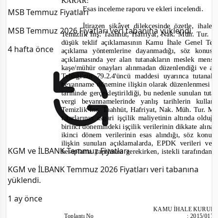
KARAR:
Esas inceleme raporu ve ekleri incelendi.
MSB Temmuz Fiyatları
İtirazen şikâyet dilekçesinde özetle, ihal
MSB Temmuz 2026 Fiyatları veri tabanına yüklendi.
Temizlik İnş. Taahhüt, Hafriyat, Nak. Müh. Tur. 
düşük teklif açıklamasının Kamu İhale Genel Tebl
4 hafta önce
açıklama yöntemlerine dayanmadığı, söz konusu
açıklamasında yer alan tutanakların meslek mensu
kaşe/mühür onayları alınmadan düzenlendiği ve af
Tebliği'nin 79.2.4'üncü maddesi uyarınca tutana
beyanname dönemine ilişkin olarak düzenlenmesi ge
tarihinde gerçekleştirildiği, bu nedenle sunulan tut
vergi beyannamelerinde yanlış tarihlerin kulla
Temizlik İnş. Taahhüt, Hafriyat, Nak. Müh. Tur. Mad
tutarlarının asgari işçilik maliyetinin altında ol
birinci dönemindeki işçilik verilerinin dikkate alın
ikinci dönem verilerinin esas alındığı, söz konusu
ilişkin sunulan açıklamalarda, EPDK verileri ve
KGM ve İLBANK Temmuz Fiyatları
hesaplama yapılması gerekirken, istekli tarafından 
KGM ve İLBANK Temmuz 2026 Fiyatları veri tabanına
yüklendi.
1 ay önce
KAMU İHALE KURUL
Toplantı
No
:
2015/017