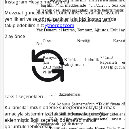
Anılan Şartname’nin “İhaleye katılabilmek iç
Instagram Hesabımız Yayında
” başlıklı
7’nci
maddesinde
“…
7.5.2.
… Söz konus
ve teknik özellikleri aşağıdaki listede belirtilmiştir.
Mevzuat güncellemeleri, önemli KİK kararları, sistem
yenilikleri ve sektörel içerikler için bizi Instagram’da
Onbir Ay Boyunca: 01.02.2015-31.12.2015
takip edebilirsiniz:
@herpozcom
Yaz Dönemi : Haziran, Temmuz, Ağustos, Eylül ayla
2 ay önce
Cinsi
Nite
liği
Kapasi
No
Çöp
Kamyonu
7+1m3
Küçük
hidrolik
(En
az
kapasiteli en
sıkıştırmalı
2013 model
100 Hp gücünd
ve üstü)
…
….”
düzenlemesi,
Taksit seçenekleri
Söz konusu Şartname’nin “Teklif fiyata dâhi
Kullanıcılarımızın ödeme süreçlerini kolaylaştırmak
“…
amacıyla sistemimize taksitli ödeme seçeneği
25.3. Teklif fiyata dâhil olan diğer giderler aş
25.3.1. İşin süresi ve personel sayısı 
eklenmiştir. İlgili seçenek ödeme adımında
hesaplanacak işçilik ücreti:
görüntülenebilecektir.
Tekliflerin sunulmasında Kamu İhale Kuru