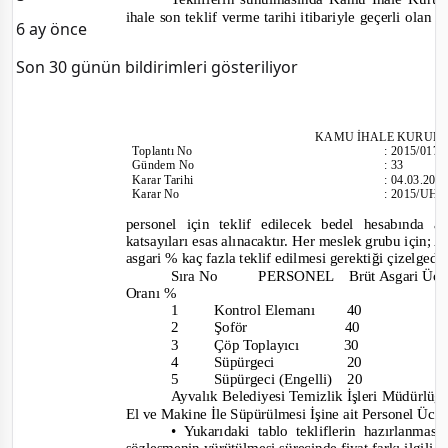
ihale son teklif verme tarihi itibariyle geçerli olan
6 ay önce
Son 30 günün bildirimleri gösteriliyor
KAMU İHALE KURUL
Toplantı
No
:
2015/017
Gündem No
:
33
Karar Tarihi
:
04.03.201
Karar No
:
2015/UH.I
personel için teklif edilecek bedel hesabında 
katsayıları esas alınacaktır. Her meslek grubu 
asgari % kaç fazla teklif edilmesi gerektiği çizelgede
Sıra No
PERSONEL
Brüt Asgari Üc
Oranı %
1
Kontrol Elemanı
40
2
Şoför
40
3
Çöp Toplayıcı
30
4
Süpürgeci
20
5
Süpürgeci (Engelli)
20
Ayvalık Belediyesi Temizlik İşleri Müdürlüğ
El ve Makine İle Süpürülmesi İşine ait Personel Ücre
• Yukarıdaki tablo tekliflerin hazırlanma