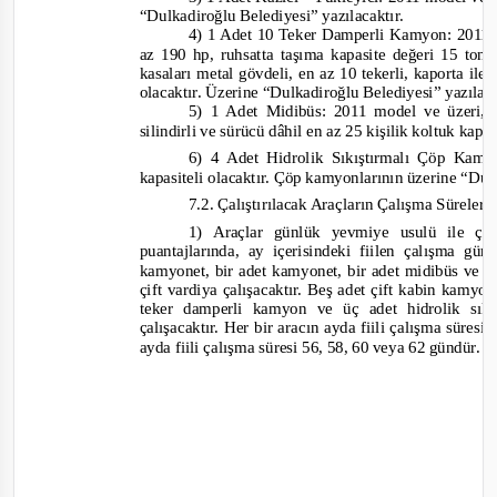
“Dulkadiroğlu Belediyesi” yazılacaktır.
4) 1 Adet 10 Teker Damperl
i Kamyon: 2011 
az 190 hp, ruhsatta taşıma kapasite değeri 15 ton v
kasaları metal gövdeli, en az 10 tekerli, kaporta il
olacaktır. Üzerine “Dulkadiroğlu Belediyesi” yazılac
5) 1 Adet Midibüs: 2011 model ve üzeri,
silindirli ve sürücü dâhil en az 25 kişilik koltuk kapa
6) 4 Adet
Hidrolik Sıkıştırmalı Çöp Kam
kapasiteli olacaktır. Çöp kamyonlarının üzerine “Dul
7.2. Çalıştırılacak Araçların Çalışma Süreleri
1) Araçlar günlük yevmiye usulü ile çalı
pu
antajlarında, ay içerisindeki fiilen çalışma gü
kamyonet, bir adet kamyonet, bir adet midibüs ve b
çift vardiya çalışacaktır. Beş adet çift kabin kamyone
teker damperli kamyon ve üç adet hidrolik sı
çalışacaktır. Her bir aracın ayda fiili çalışma süres
ayda fiili çalışma süresi 56, 58, 60 veya 62 gündür.