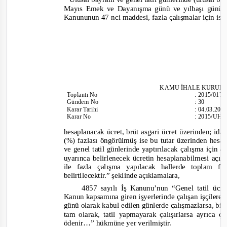
Mayıs Emek ve Dayanışma günü ve yılbaşı günü) y
Kanununun 47 nci maddesi, fazla çalışmalar için is
KAM
U İHALE KURUL
Toplantı
No
:
2015/017
Gündem No
:
30
Karar Tarihi
:
04.03.201
Karar No
:
2015/UH.I
hesaplanacak ücret, brüt asgari ücret üzerinden; id
(%) fazlası öngörülmüş ise bu tutar üzerinden hes
ve genel tatil günlerinde yaptırılacak çalışma içi
uyar
ınca belirlenecek ücretin hesaplanabilmesi açıs
ile fazla çalışma yapılacak hallerde toplam 
belirtilecektir.”
şeklinde açıklamalara,
4857 sayılı İş Kanunu’nun “Genel tatil ücre
Kanun kapsamına giren işyerlerinde çalışan işçilere,
günü olarak kabul edilen günlerde çalışmazlarsa, bir 
tam olarak, tatil yapmayarak çalışırlarsa ayrıca ç
ödenir…”
hükmüne yer verilmiştir.