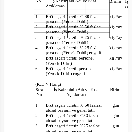
No
İş Kaleminin Adı ve Kısa
Birimi
İş
Açıklaması
say
1
Brüt asgari ücretin % 60 fazlası
kişi*ay
personel (Yemek Dahil)
2
Brüt asgari ücretin % 50 fazlası
kişi*ay
personel (Yemek Dahil)
3
Brüt asgari ücretin % 25 fazlası
kişi*ay
personel (Yemek Dahil)
4
Brüt asgari ücretin % 25 fazlası
kişi*ay
personel (Yemek Dahil) engelli
5
B
rüt asgari ücretli personel
kişi*ay
1
(Yemek Dahil)
6
Brüt asgari ücretli personel
kişi*ay
(Yemek Dahil) engelli
(K.D.V Hari
ç)
Sıra
İş Kaleminin Adı ve Kısa
Birimi
No
Açıklaması
1
Brüt asgari ücretin % 60 fazlası
gün
ulusal bayram ve genel tatil
2
Brüt asgari ücretin %50 fazlası
gün
ulusal bayram ve genel tatil
3
B
rüt asgari ücretin %25 fazlası
gün
ulusal bayram ve genel tatil