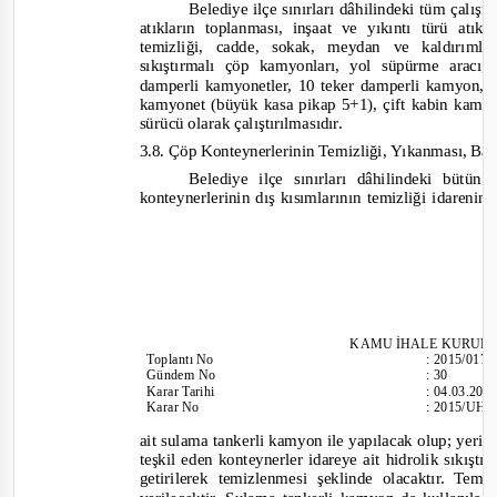
Belediye ilçe sınırları dâhilindeki tüm çalışm
atıkların toplanması, inşaat ve yıkıntı türü atı
temizliği, cadde, sokak, meydan ve kaldırıml
sıkıştırmalı çöp kamyonları, yol süpürme aracı
damperli kamyonetler, 10 teker damperli kamyon, k
kamyonet (büyük kasa pikap 5+1), çift kabin kamy
sürücü olarak çalıştırılmasıdır.
3.8. Çöp Konteynerlerinin Temizliği, Yıkanması, B
Belediye ilçe sınırları dâhilindeki büt
konteynerlerinin dış kısımlarının temizliği idaren
KAM
U İHALE KURUL
Toplantı
No
:
2015/017
Gündem No
:
30
Karar Tarihi
:
04.03.201
Karar No
:
2015/UH.I
ait sulama tankerli kamyon ile yapılacak olup; yeri
teşkil eden konteynerler idareye ait hidrolik sıkışt
getirilerek temizlenmesi şeklinde olacaktır. Tem