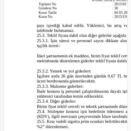
Toplantı
No
:
2015/017
Gündem No
:
30
Karar Tarihi
:
04.03.201
Karar No
:
2015/UH.I
payı içerdiği kabul edilir. Yüklenici, bu artış ve
talebinde bulunamaz.
25.3.
Teklif fiyata dahil olan diğer giderler aşağıda be
25.3.1. İşin süresi ve personel sayısı dikkate alı
işçilik ücreti:
İdari şartnamenin ek maddesi, birim fiyat teklif cetve
mektubunda düzenlenen giderler teklif fiyata dahildi
25.3.2. Yemek ve yol giderleri:
İşçilere ayda 26 gün üzerinden günlük 9,67 TL br
ücret bordrosunda gösterilecektir.
25.3.3. Malzeme giderleri:
İhale konusu iş personel çalıştırılmasına dayalı işt
yüklenici tarafından temin edilecektir.
25.3.4. Diğer giderler:
Birim fiyat teklif cetveli ve teknik şartnamede düzenl
25.4.
Sözleşme konusu işin bedelinin ödenmesi a
(KDV), ilgili mevzuatı çerçevesinde İdare tarafından
25.5. Kısa vadeli sigorta prim oranları belirtilecektir
%2”
düzenlemesi,