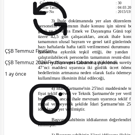
Gündem No
:
30
Karar Tarihi
:
04.03.201
Karar No
:
2015/UH.I
3) İhale dokümanında yer alan düzenlemel
personelin tamamının ihale konusu işin süresi bo
günü ve 1 Mayıs Emek ve Dayanışma Günü topla
üzere 42,5 gün çalışacakları, ancak ihale konus
tamamının ulusal bayram ve genel tatil günlerinde
bazı haftalarda hafta tatili verilmemesi durumunu 
ÇŞB Temmuz Fiyatları
Kanunu'na aykırılık teşkil ettiği, öte yandan
çalıştırılabilecek personelin tamamının resmi
-
dini 
ÇŞB Temmuz 2026 Fiyatları veri tabanına yüklendi.
Emek ve Dayanışma Gününde çalıştırılması suretiyle
47’nci maddesi uyarınca iki günlük ücret ödenec
bedellerinin artmasına neden olarak fazla ödemey
1 ay önce
kullanılması ilkesinin ihlal edileceği,
4) İdari Şartname'nin 25'inci maddesinde tekl
f
iyat teklif cetveli ve Teknik Şartname'de yer verile
bırakıldığı, ancak ihale mevzuatı uyarınca teklif f
mahal vermeyecek şekilde İdari Şartname'nin 25'i
i
ddialarına yer verilmiştir.
Başvuru sahibinin iddialarının değerlendiril
edilmiştir.