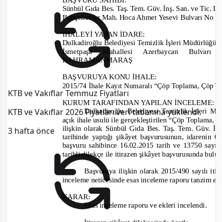
Sünbül Gıda Bes. Taş. Tem. Güv. İnş. San. ve Tic. Ltd
Bahçelievler Mah. Hoca Ahmet Yesevi Bulvarı
İHALEYİ YAPAN İDARE
:
Dulkadiroğlu Belediye
si
Temizlik İşleri Müdürlüğü
,
İsmetpaşa Mahallesi Azerbaycan Bul
KAHRAMANMARAŞ
BAŞVURUYA KONU İHALE:
2015/74
İhale Kayıt Numaralı “Çöp Toplama, Çöp Ta
KTB ve Vakıflar Temmuz Fiyatları
KURUM TARAFINDAN YAPILAN İNCELEME:
KTB ve Vakıflar 2026 Fiyatları veri tabanına yüklendi.
Dulkadiroğlu Belediyesi Temizlik İşleri Mü
açık ihale usulü
ile
gerçekleştirilen “Çöp Toplama, 
ilişkin olarak Sünbül Gıda Bes. Taş. Tem. Güv. İnş
3 hafta önce
tarihinde yaptığı şikâ
yet
başvurusunun, i
darenin 0
başvuru sahibin
ce 16.02.2015 tarih ve 13750
sayı 
tarihli dilekçe ile itirazen şikâyet başvurusunda bul
Başvuruya ilişkin olarak
2015/490
sayılı
iti
inceleme neticesinde esas inceleme raporu tanzim ed
KARAR:
Esas inceleme raporu ve ekleri incelendi.