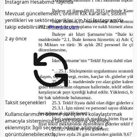
1) Başvuru sahibinin 1’inci iddiasına ilişkin 
Instagram Hesabımız Yayında
İhaleye ait ilanın 09.01.2015 tarihinde Kamu
Mevzuat güncellemeleri, önemli KİK kararları, sistem
yenilikleri ve sektörel içerikler için bizi Instagram’da
İhale ilanının 2.a maddesinde ihale konusu iş
takip edebilirsiniz:
@herpozcom
282 personel ile çöp toplama ve nakli hizmeti alınaca
İhaleye ait İdari Şartname’nin “İhale kon
2 ay önce
maddesinde
“2.1. İhale konusu hizmetin; a) Adı: Ç
b) Miktarı ve türü: 36 aylık 282 personel ile çöp
düzenlemesine
,
İdari Şartname’nin “Teklif fiyata dahil olan gi
“…25.1. Sözleşmenin uygulanması sırasında i
ulaşım, sigorta vergi, resim, harçlar vb. giderler yükl
25.2. 25.1. maddesinde yer alan gider kalemle
gider kalemlerinin oluşması hallerinde, teklif edilen f
karşılayacak payı içerdiği kabul edilir. Yüklenici, bu 
bir hak talebinde bulunamaz.
Taksit seçenekleri
25.3.
Teklif fiyata dahil olan diğer giderler aş
25.3.1. İşin süresi ve personel sayısı dikkate 
hesaplanacak işçilik ücreti:
Kullanıcılarımızın ödeme süreçlerini kolaylaştırmak
İdari şartnamenin ek maddesi, birim fiyat tekli
amacıyla sistemimize taksitli ödeme seçeneği
fiyat teklif mektubunda düzenlenen giderler teklif fiy
eklenmiştir. İlgili seçenek ödeme adımında
25.3.2. Yemek ve yol giderleri:
görüntülenebilecektir.
İşçilere ayda 26 gün üzerinden günlük 9,67 t