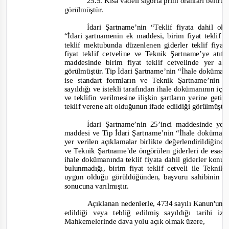
25.5. Kısa vadeli sigorta prim oranları belirtil
görülmüştür.
İdari Şartname’nin “Teklif fiyata dahil ol
“
İdari şartnamenin ek maddesi, birim fiyat teklif 
teklif mektubunda düzenlenen giderler teklif fiyat
fiyat teklif cetveline ve Teknik Şartname’ye atıf
maddesinde birim fiyat teklif cetvelinde yer a
görülmüştür. Tip İdari Şartname’nin “İhale doküman
ise standart formların ve Teknik Şartname’nin 
sayıldığı ve istekli tarafından ihale dokümanının içe
ve teklifin verilmesine ilişkin şartların yerine g
tekli
f verene ait olduğunun ifade edildiği görülmüştü
İdari Şartname’nin 25’inci maddesinde yer
maddesi ve Tip İdari Şartname’nin “İhale dokümanı
yer verilen açıklamalar birlikte değerlendirildiğinde
ve Teknik Şartname’de öngörülen giderleri de esas al
ihale dokümanında teklif fiyata dahil giderler konus
b
ulunmadığı, birim fiyat teklif cetveli ile Tekni
uygun olduğu görüldüğünden, başvuru sahibinin b
sonucuna
varılmıştır.
Açıklanan nedenlerle, 4734 sayılı Kanun'un 6
edildiği veya tebliğ edilmiş sayıldığı tarihi
Mahkemelerinde dava yolu açık olmak üzere,