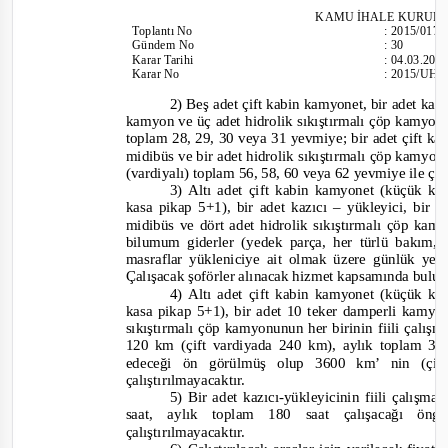
KAM
U İHALE KURUL
Toplantı
No
:
2015/017
Gündem No
:
30
Karar Tarihi
:
04.03.201
Karar No
:
2015/UH.I
2)
Beş adet çift kabin kamyonet, bir adet kazı
kamyon ve üç adet hidrolik sıkıştırmalı çöp kamyon
toplam 28, 29, 30 veya 31 yevmiye; bir adet çift ka
midibüs ve bir adet hidrolik sıkıştırmalı çöp kamyon
(vardiyalı) toplam 56, 58, 60 veya 62 yevmiye ile ça
3) Altı adet çift kabin kamyonet (küçük k
kasa pikap 5+1), bir adet kazıcı – yükleyici, bir
midibüs ve dört adet hidrolik sıkıştırmalı çöp kam
bilumum giderler (yedek parça, her türlü bakım,
masraflar yükleniciye ait olmak üzere günlük yevm
Çalışacak şoförler alınacak hizmet kapsamında bulu
4) Altı adet çift kabin kamyonet (küçük k
kasa pikap 5+1), bir adet 10 teker damperli kamyo
sıkıştırmalı çöp kamyonunun her birinin fiili çal
120 km (çift vardiyada 240 km), aylık toplam 360
edeceği ön görülmüş olup 3600 km’ nin (çi
çalıştırılmayacaktır.
5) Bir adet kazıcı
-
yükleyicinin fiili çalışm
saat, aylık toplam 180 saat çalışacağı ö
çalıştırılmayacaktır.