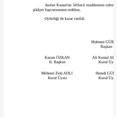
Anılan Kanun'un 54'üncü maddesinin onbirinc
şikâyet başvu
rusunun reddine,
Oybirliği ile karar verildi.
Mahmut GÜR
Başkan
Kazım ÖZKAN
Ali Kemal A
II. Başkan
Kurul Üye
Mehmet Zeki ADLI
Hamdi GÜ
Kurul Üyesi
Kurul Üye