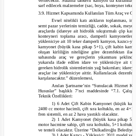
verilecektir. Sulama tankerli kamyon
da kullanılac
sarf edilecek malzemeler (sac, boya, konteyner tekerle
3.9. Hizmet Kapsamında Kullanılan Tüm Araç ve Ge
Evsel nitelikli katı atıkların toplanması, in
semt pazar yerlerinin temizliği, cadde, sokak, mey
araçlarda (idareye ait hidrolik sıkıştırmalı çöp ka
konteyneri toplama aracı, damperli kamyonetler,
yükleniciye ait 10 teker damperli kamyon, kazıcı
-
yük
kamyonet (büyük kasa pikap 5+1), çift kabin kam
oluşan kirliliğin niteliğine göre dezenfektan ila
sahasında araç ve gereçlerin yıkanması şeklin
yukarıda ifade edilen idare ve yükleniciye ait t
gereken hidrol
ik sistemlerinin yağ bakımları; idareye
araçlar ise yükleniciye aittir. Kullanılacak dezenfe
karşılanacaktır.”
düzenlemesi,
Anılan Şartname’nin “Sunulacak Hizmet Kaps
Hususlar” başlıklı 7’nci maddesinde
“7.1. Çalış
Teknik Özellikleri:
1) 6 Adet Çift Kabin Kamyonet (küçük kasa
2400 cc motor hacimli, çift sıra koltuklu, en az 4+1
fren sistemli, en az 2 hava yastıklı olacaktır.
2) 1 Adet Kamyonet (büyük kasa pikap 5+
motor hacmine sahip, çift sıra koltuklu, 5+1 koltuk k
ve tenteli olacaktır. Üzerine “Dulkadiroğlu Belediyes
3) 1 Adet Kazıcı
-
Yükleyici: 2011 model ve üz