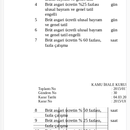
4
Brüt asgari ücretin %25 fazlası
gün
ulusal bayram ve genel tatil
engelli
5
Brüt asgari ücretli ulusal bayram
gün
ve genel tatil
6
Brüt asgari ücretli ulusal bayra
m
gün
ve genel tatil engelli
7
Brüt asgari ücretin % 60 fazlası,
saat
fazla çalışma
KAM
U İHALE KURUL
Toplantı
No
:
2015/017
Gündem No
:
30
Karar Tarihi
:
04.03.201
Karar No
:
2015/UH.I
8
Brüt asgari ücretin % 50 fazlası,
saat
fazla çalışma
9
Brüt asgari ücretin % 25 fazlası,
saat
fazla çalışma