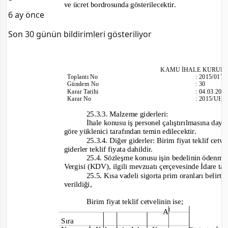
ve ücret bordrosunda gösterilecektir.
6 ay önce
Son 30 günün bildirimleri gösteriliyor
KAM
U İHALE KURUL
Toplantı
No
:
2015/017
Gündem No
:
30
Karar Tarihi
:
04.03.201
Karar No
:
2015/UH.I
25.3.3. Malzeme giderleri:
İhale konusu iş personel çalıştırılmasına daya
göre yüklenici tarafından temin edilecektir.
25.3.4. Diğer giderler: Birim fiyat teklif cet
giderler teklif fiyata dahildir.
25.
4. Sözleşme konusu işin bedelinin ödenm
Vergisi (KDV), ilgili mevzuatı çerçevesinde İdare ta
25.5. Kısa vadeli sigorta prim oranları belirtil
verildiği,
Birim fiyat teklif cetvelinin ise;
1
A
Sıra