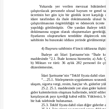
Yukarıda yer verilen mevzuat hükümler
çalıştırılacak personele ulusal bayram ve genel tat
ücretinin her gün için bir günlük ücret karşılığı
idare tarafından da ihale dokümanında ulusal ba
çalıştırılmasının öngörüldüğü ve ödenecek ücrete
yapıldığı görülmüştür.
Öte yandan ihaleye teklif v
dokümanına uygun olarak oluşturmaları gerektiği, i
fiyatlarını oluştururken tereddüte düşürecek nitel
sahibinin bu husustaki iddiası yerinde görülmemiştir
4) Başvuru sahibinin 4’üncü iddiasına ilişkin
İhaleye ait İdari Şartname’nin “İhale kon
maddesinde
“2.1. İhale konusu hizmetin; a) Adı: Ç
b) Miktarı ve türü: 36 aylık 282 personel ile çöp
düzenlemesine,
İdari Şartname’nin “Teklif fiyata dahil olan gi
“…25.1. Sözleşmenin uygulanması sırasında i
ulaşım, sigorta vergi, resim, harçlar vb. giderler yükl
25.2. 25.1. maddesinde yer alan gider kalemle
gider kalemlerinin
oluşması hallerinde, teklif edilen f
karşılayacak payı içerdiği kabul edilir. Yüklenici, bu 
bir hak talebinde bulunamaz.
25.3. Teklif fiyata dahil olan diğer giderler aş
25.3.1. İşin süresi ve personel sayısı dikkate 