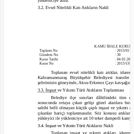
yükleniciye aittir.
3.2. Evsel Nitelikli Katı Atıkların Nakli
KAM
U İHALE KURUL
Toplantı
No
:
2015/017
Gündem No
:
30
Karar Tarihi
:
04.03.201
Karar No
:
2015/UH.I
Toplanan evsel ni
telikli katı atıklar, idar
Kahramanmaraş Büyükşehir Belediyesi transfer 
şehrimizin güneyinde, Aksu
-
Erkenez Çayı kavşağınd
3.3. İnşaat ve Yıkıntı Türü Atıkların Toplanması
Belediye ilçe sınırları dâhilindeki tüm ç
sonucunda ortaya çıkan gelişi güzel alanlara bıra
sahibi belli olmayan
küçük çaplı inşaat ve yıkıntı at
çıkanlar hariç) toplanmasıdır. Söz konusu atıklar
yükleyici ile yükleniciye ait 10 teker damperli kamyo
3.4. İnşaat ve Yıkıntı Türü Atıkların Nakli
Toplanan i
nşaat ve yıkıntı atıkları, idare