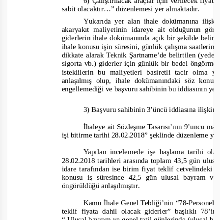
6) Çalıştırılacak araçlar için verilecek fiyat
sabit olacaktır…”
düzenlemesi yer almaktadır.
Y
ukarıda yer alan ihale dokümanına ilişk
akaryakıt maliyetinin idareye ait olduğunun görü
giderlerin ihale dokümanında açık bir şekilde belirtil
ihale konusu işin süresini, günlük çalışma saatlerin
dikkate alarak Teknik Şartname’de belirtilen
(yedek
sigorta vb.)
giderler
için günlük bir bedel öngörmele
isteklilerin bu maliyetleri basire
tli tacir olma y
anlaşılmış olup, ihale dokümanındaki söz konu
engellemediği ve başvuru sahibinin bu iddiasının ye
3) Başvuru sahibinin 3’üncü iddiasına ilişkin
İhaleye ait Sözleşme Tasarısı’nın 9’uncu ma
işi bitirme tarihi 28.02.2018”
şeklinde düzenleme yap
Yapılan incelemede işe başlama tarihi olan 
28.02.2018 tarihleri arasında toplam 43,5 gün ulus
idare tarafından ise birim fiyat teklif cetvelindek
konusu iş süresince 42,5 gün ulusal bayram ve g
öngörüldüğü anlaşılmıştır
.
Kamu İhale Genel Tebliği’nin “78
-
Personel ç
teklif fiyata dahil olacak giderler” başlıklı 78’i
“ Ulusal bayram ve genel tatil günlerinde (ulusal b