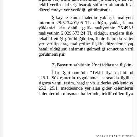
teklif verilecektir. Çalışacak şoförler alınacak hi
düzenlemeye yer verildiği görülmüştür.
Şikayete konu ihalenin yaklaşık maliyeti
tutarının 28.523.401,05 TL olduğu, yaklaşık mali
yüklenici kârı dahil işçilik maliyetinin 26.493
mali
yetinin 2.029.573,24 TL olduğu, araçlara ilişki
tekabül ettiği görüldüğünden, ihale ilanında sadece 
yer verilip araç maliyetine ilişkin düzenleme yap
hatalı olduğunu anlamına gelmediği
sonucuna
varılm
görülmemiştir.
2) Başvuru sahibinin 2’nci iddiasına ilişkin o
İdari Şartname’nin “Teklif fiyata dahil ol
“
25.1.
Sözleşmenin uygulanması sırasında ilgili m
sigorta vergi, resim, harçlar vb. giderler yükleniciye a
25.2. 25.1. maddesinde yer alan gider kalemle
rind
kalemlerinin oluşması hallerinde, teklif edilen fiyatı
KAM
U İHALE KURUL