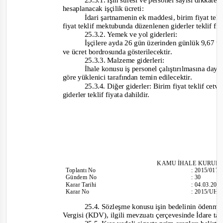
hesaplanacak işçilik ücreti:
İdari şartnamenin ek maddesi, birim fiyat tekl
fiyat teklif mektubunda düzenlenen giderler tekli
f fi
25.3.2. Yemek ve yol giderleri:
İşçilere ayda 26 gün üzerinden günlük 9,67 t
ve ücret bordrosunda gösterilecektir.
25.3.3. Malzeme giderleri:
İhale konusu iş personel çalıştırılmasına daya
göre yüklenici tarafından temin edilecektir.
25.3.4. Diğer giderler: Birim fiyat teklif cet
giderler teklif fiyata dahildir.
KAM
U İHALE KURUL
Toplantı
No
:
2015/017
Gündem No
:
30
Karar Tarihi
:
04.03.201
Karar No
:
2015/UH.I
25.4. Sözleşme konusu işin bedelinin öden
Vergisi (KDV), ilgili mevzuatı çerçevesinde İdare ta