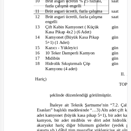
10
Brüt asgari ücretin % 25 fazlası,
saat
fazla çalışma engelli
11
Brüt asgari ücretli, fazla çalışma
saat
12
Brüt asgari ücretli, fazla çalışma
saat
engelli
13
Çift Kabin Kamyonet ( Küçük
gün
Kasa Pikap 4x2 ) (6 Adet)
14
Kamyonet (Büyük Kasa P
ikap
gün
5+1) (1 Adet)
15
Kazıcı
-
Yükleyici
gün
16 10
Teker Damperli Kamyon
gün
17
Midibüs
gün
18
Hidrolik Sıkıştırmalı Çöp
gün
Kamyonu (4 adet)
II. 
Hariç)
TOPL
şeklinde düzenlendiği görülmüştür.
İhaleye ait Teknik Şartname’nin
“7
.
2. Çalış
Esasları”
başlıklı maddesinde “…
3) Altı adet çift k
adet kamyonet (büyük kasa pikap 5+1), bir adet kazı
kamyon, bir adet midibüs ve dört adet hidrolik 
akaryakıt hariç diğer bilumum giderler (yedek p
sigorta vb.) dâhil tüm masraflar yükleniciye ait ol