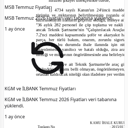
İtirazen şikâyet dilekçesinde özetle,
MSB Temmuz Fiyatları
1) 4734 sayılı Kanun'un 24'üncü maddesin
türünün ve miktarının belirtilmesinin zorunlu
MSB Temmuz 2026 Fiyatları veri tabanına yüklendi.
hazırlanmayan ilanların geçersiz olduğu, ihaleye ait i
"36 aylık 282 personel ile çöp toplama ve nakli hi
1 ay önce
ancak Teknik Şartname'nin "Çalıştırılacak Araçları
7.2'nci maddesi kapsamında şoför ve akaryakıt ha
parça, her türlü bakım, onarım, zorunlu sigort
belirtildiği, bu durumda ihale ilanında işin nit
düzenlemenin yanıltıcı ve hatalı olduğu, zira araç
niteliği ve miktarının öngörülmesinde ana belirleyici
2) İhaleye ait Teknik Şartname'de araç giderl
şeklindeki kapsamı belli olmayan, öngörülemeyen, di
ortadan kaldıracak niteliği olan ifadelere yer verilme
KGM ve İLBANK Temmuz Fiyatları
KGM ve İLBANK Temmuz 2026 Fiyatları veri tabanına
yüklendi.
1 ay önce
KAM
U İHALE KURUL
Toplantı
No
:
2015/017