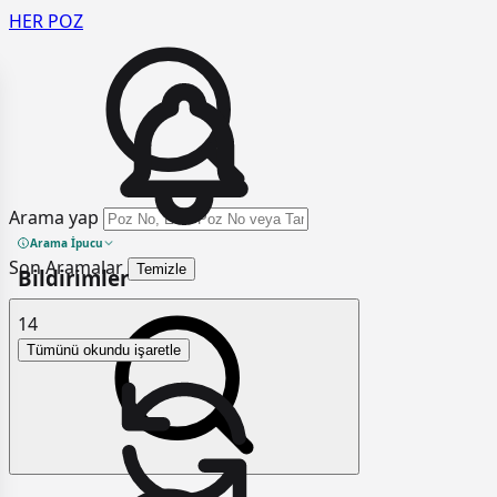
HER
POZ
Arama yap
Arama İpucu
Son Aramalar
Temizle
Bildirimler
14
Tümünü okundu işaretle