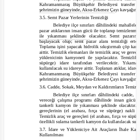
Kahramanmaraş Büyükşehir Belediyesi transfer 
şehrimizin güneyinde, Aksu
-
Erkenez Çayı kavşağınd
3.5. Semt Pazar Y
erlerinin Temizliği
Belediye ilçe sınırları dâhilindeki mahallel
pazar atıklarının insan gücü ile toplanıp temizlenm
ile yıkanması şeklinde olacaktır. Semt pazarın
başlayacak olup; semt pazar alanı temizliği ert
Toplama işini yapacak hidrolik sıkıştırmalı çöp ka
aittir. Temizlik elemanları ile temizlik araç ve gereçl
yüklenicinin kamyoneti ile yapılacaktır. Temizlik
süpürge) idare tarafından verilecektir. Yıka
kullanılacak su idareye aittir. Toplanan atıklar, ida
Kahramanmaraş Büyükşehir Belediyesi transfer 
şehrimizin güneyinde, Aksu
-
Erkenez Çayı kavşağınd
3.6. Cadde, Sokak, Meydan ve Kaldırımların Temizl
Belediye ilçe sınırları dâhilindeki cadde,
vereceği çalışma programı dâhilinde insan gücü 
tankerli kamyon ile y
ıkanması şeklinde olacaktır.
gereçlerinin (el arabası, fırça ve süpürge) nakli
Temizlik araç ve gereçleri (el arabası, fırça ve süpü
özellikli sulama tankerli kamyon da kullanılacak su i
3.7. İdare ve Yükleniciye Ait Araçların İhale Ka
Kullanılması