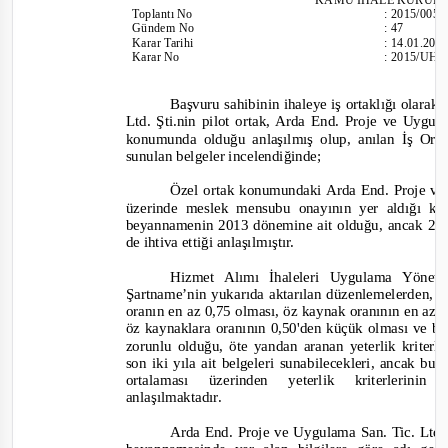
Toplantı
No
:
2015/005
Gündem No
:
47
Karar Tarihi
:
14.01.201
Karar No
:
2015/UH.I
Başvuru sahibinin ihaleye iş ortaklığı olarak 
Ltd. Şti.nin pilot ortak, Arda End. Proje ve Uygul
konumunda olduğu anlaşılmış olup, anılan İş Orta
sunulan belgeler incelendiğinde;
Özel ortak konumundaki Arda End. Proje ve 
üzerinde meslek mensubu onayının yer aldığı k
beyannamenin 2013 dönemine ait olduğu, ancak 2012
de iht
iva ettiği anlaşılmıştır.
Hizmet Alımı İhaleleri Uygulama Yönetm
Şartname’nin yukarıda aktarılan düzenlemelerden, i
oranın en az 0,75 olması, öz kaynak oranının en az 
öz kaynaklara oranının 0,50'den küçük olması ve bel
zorunlu olduğu, öte yandan aranan yeterlik kriterl
son iki yıla ait belgeleri sunabilecekleri, ancak bu
ortalaması üzerinden yeterlik kriterlerin
anlaşılmaktadır.
Arda End. Proje ve Uygulama San. Tic. Ltd. 