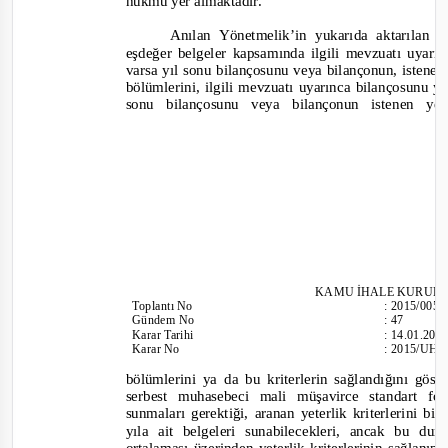
hükmü yer almaktadır.
Anılan Yönetmelik’in yukarıda aktarılan ma
eşdeğer belgeler kapsamında ilgili mevzuatı uyar
varsa yıl sonu bilançosunu veya bilançonun, istenen y
bölümlerini, ilgili mevzuatı uyarınca bilançosunu
sonu bilançosunu veya bilançonun istenen yete
KAMU İHALE KURUL
Toplantı
No
:
2015/005
Gündem No
:
47
Karar Tarihi
:
14.01.201
Karar No
:
2015/UH.I
bölümlerini ya da bu kriterlerin sağlandığını gös
serbest muhasebeci mali müşavirce standart 
sunmaları gerektiği, aranan yeterlik kriterlerini b
yıla ait belgeleri sunabilecekleri, ancak bu du