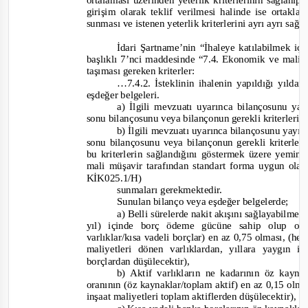
ortalaması üzerinden yeterlik kriterlerinin sağlanı
girişim olarak teklif verilmesi halinde ise ortaklar
sunması ve istenen yeterlik kriterlerini ayrı ayrı sa
İdari Şartname’nin “İhaleye katılabilmek içi
başlıklı 7’nci maddesinde “
7.4. Ekonomik ve mali ye
taşıması gereken kriterler:
…7.4.2. İsteklinin ihalenin yapıldığı yılda
eşdeğer belgeleri.
a) İlgili mevzuatı uyarınca bilançosunu yay
sonu bilançosunu veya bilançonun gerekli kriterleri 
b) İlgili mevzuatı uyarınca bilançosunu yayı
sonu bilançosunu veya bilançonun gerekli kriterler
bu kriterlerin sağlandığını göstermek üzere yemi
mali müşavir tarafından standart forma uygun ola
KİK025.1/H)
sunmaları gerekmektedir.
Sunulan bilanço veya eşdeğer belgelerde;
a) Belli sürelerde nakit akışını sağlayabilmesi
yıl) içinde borç ödeme gücüne sahip olup ol
varlıklar/kısa vadeli borçlar) en az 0,75 olması, (he
maliyetleri dönen varlıklardan, yıllara yaygın i
borçlardan düşülecektir),
b) Aktif varlıkların ne kadarının öz kay
oranının (öz kaynaklar/toplam aktif) en az 0,15 olma
inşaat maliyetleri toplam aktiflerden düşülecektir),