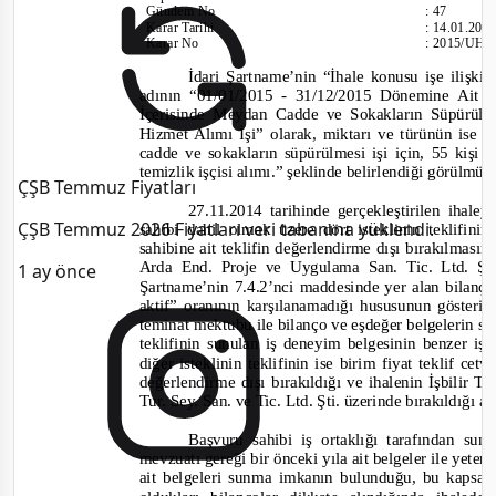
Gündem No
:
47
Karar Tarihi
:
14.01.201
Karar No
:
2015/UH.I
İdari Şartname’nin “İhale konusu işe ilişkin
adının “
01/01/2015 -
31/12/2015 Dönemine Ait S
İçerisinde Meydan Cadde ve Sokakların Süpürülme
Hizmet Alımı İşi
” olarak, miktarı ve türünün ise “
cadde ve sokakların süpürülmesi işi için, 55 kişi k
temizlik işçisi alımı.
” şeklinde belirlendiği görülmüş
ÇŞB Temmuz Fiyatları
27.11.2014 tarihinde gerçekleştirilen ihale
ÇŞB Temmuz 2026 Fiyatları veri tabanına yüklendi.
sahibi dahil olmak üzere dört isteklinin teklifini
sahibine ait teklifin değerlendirme dışı bırakılmas
Arda End. Proje ve Uygulama San. Tic. Ltd. Şt
1 ay önce
Şartname’nin 7.4.2’nci maddesinde yer alan bilanç
aktif” oranının karşılanamadığı hususunun gösterildi
teminat mektubu ile bilanço ve eşdeğer belgelerin su
teklifinin sunulan iş deneyim belgesinin benzer i
diğer isteklinin teklifinin ise birim fiyat teklif ce
değerlendirme dışı bırakıldığı ve ihalenin İşbilir 
Tur. Sey. San. ve Tic. Ltd. Şti. üzerinde bırakıldığı a
Başvuru sahibi iş ortaklığı tarafından sun
mevzuatı gereği bir önceki yıla ait belgeler ile yeter
ait belgeleri sunma imkanın bulunduğu, bu kapsam