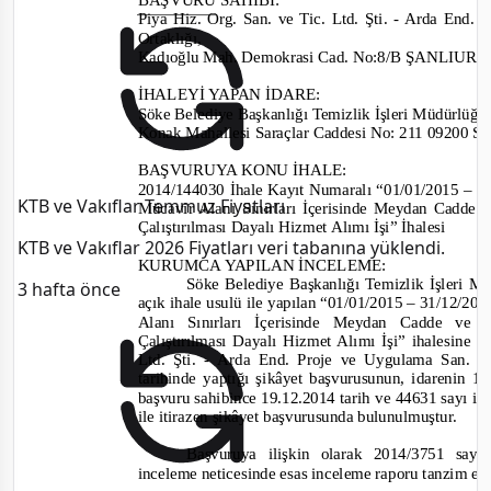
Piya Hiz. Org. San. ve Tic. Ltd. Şti.
- Arda End. P
Ortaklığı
,
Kadıoğlu Mah. Demokrasi Cad. No:8/B ŞANLIUR
İHALEYİ YAPAN İDARE
:
Söke Belediye Başkanlığı Temizlik İşleri Müdürlüğü
Konak Mahallesi Saraçlar Caddesi No: 211 09200
BAŞVURUYA KONU İHALE:
2014/144030
İhale Kayıt Numaralı “
01/01/2015
– 3
KTB ve Vakıflar Temmuz Fiyatları
Mücavir Alanı Sınırları İçerisinde Meydan Cadde 
Çalıştırılması Dayalı Hizmet Alımı İşi” İhalesi
KTB ve Vakıflar 2026 Fiyatları veri tabanına yüklendi.
KURUMCA YAPILAN İNCELEME
:
Söke Belediye Başkanlığı Temizlik İşleri M
3 hafta önce
açık ihale usulü
ile
yapılan “
01/01/2015
– 31/12/201
Alanı Sınırları İçerisinde Meydan Cadde ve 
Çalıştırılması Dayalı Hizmet Alımı İş
i
”
ihalesine
il
Ltd. Şti.
-
Arda End. Proje ve Uygulama San. Tic.
tarihinde yaptığı şikâ
yet
başvurusunun, i
darenin 1
başvuru sahibin
ce 19.12.2014 tarih ve 44631
sayı il
ile iti
razen şikâyet başvurusunda bulunulmuştur.
Başvuruya ilişkin olarak
2014/3751
sayı
inceleme neticesinde esas inceleme raporu tanzim ed