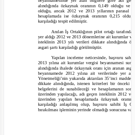
beyannamesinde yer alan bilgilere
göre adı geçe
alındığında özkaynak oranının 0,149 olduğu ve 
olduğu, ancak 2012 ve 2013 yıllarının parasal t
hesaplamada
ise özkaynak oranının 0,215 oldu
karşıladığı tespit edilmiştir.
Anılan İş Ortaklığının pilot ortağı tarafın
yer aldığı 2012 ve 2013 dönemlerine ait kurumlar v
isteklinin 2013 yılı verileri dikkate alındığında
asgari şartı karşıladığı görülmüştür.
Yapılan inceleme neticesinde, başvuru sahib
2013 yılına ait kurumlar vergisi beyannamesi sunu
alındığında ihalede özkaynak oranı için aranan asg
beyannamede 2012 yılına ait verilerinde yer a
Yönetmeliği’nin yukarıda aktarılan 35’inci madde
dikkate alındığında, istenen kriterleri bir önceki
belgelerini de sunabileceği ve hesaplamanın son i
üzerinden yapılacağı, adı geçen isteklinin 2012 ve 
üzerinden yapılan hesaplamada özkaynak oranın
karşıladığı anlaşılmış olup, başvuru sahibi İş O
bırakılması işleminin yerinde olmadığı sonucuna varı