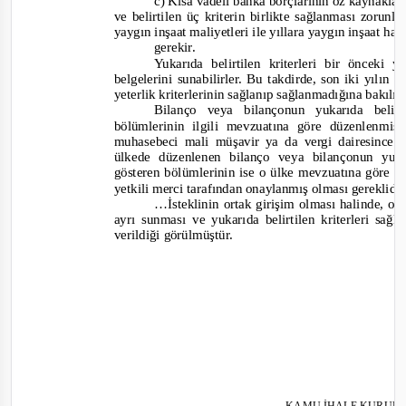
c) Kısa vadeli banka borçlarının öz kaynakla
ve belirtilen üç kriterin birlikte sağlanması zorunl
yaygın inşaat maliyetleri ile yıllara yaygın inşaat ha
gerekir.
Yukarıda belirtilen kriterleri bir önceki 
belgelerini sunabilirler. Bu takdirde, son iki yılın 
yeterlik kriterlerinin sağlanıp sağlanmadığına bakılır
Bilanço veya bilançonun yukarıda belirt
bölümlerinin ilgili mevzuatına göre düzenlenm
muhasebeci mali müşavir ya da vergi dairesince
ülkede düzenlenen bilanço veya bilançonun yukar
gösteren bölümlerinin ise o ülke mevzuatına göre 
yetkili merci tarafından onaylanmış olması gereklidi
…İsteklinin ortak girişim olması halinde, ort
ayrı sunması ve yukarıda belirtilen kriterleri sağl
verildiği görülmüştür.
KAMU İHALE KURUL