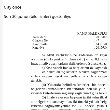
6 ay önce
Son 30 günün bildirimleri gösteriliyor
KAMU İHALE KURUL
Toplantı
No
:
2015/005
Gündem No
:
47
Karar Tarihi
:
14.01.201
Karar No
:
2015/UH.I
b) Aktif varlıkların ne kadarının öz kay
oranının (öz kaynaklar/toplam aktif) en az 0,15 olma
inşaat maliyetleri toplam aktiflerden düşülecektir),
c) Kısa vadeli banka borçlarının öz kaynakla
ve belirtilen üç kriterin birlikte sağlanmas
yıllara yaygın inşaat maliyetleri ile yıllara yaygın
gerekir.
(4) Yukarıda belirtilen kriterleri bir önceki
belgelerini sunabilirler. Bu takdirde, son iki yılın 
yeterlik kriterlerinin sağlanıp sağlanmadığına bakılır
(5) İhale veya son başvuru tarihi yılın ilk dö
ait belgeleri
ni sunmayanlar, iki önceki yıla ait belgel
kriterini sağlayamayanlar ise iki önceki yılın b