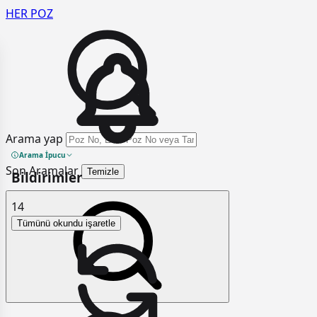
HER
POZ
Arama yap
Arama İpucu
Son Aramalar
Temizle
Bildirimler
14
Tümünü okundu işaretle