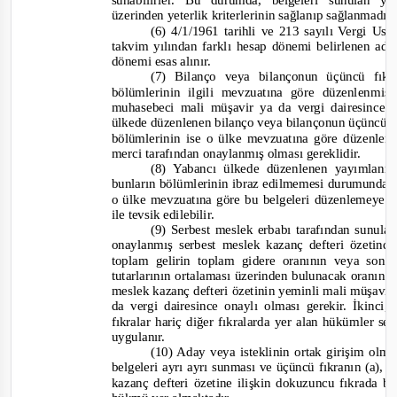
sunabilirler. Bu durumda, belgeleri sunulan yı
üzerinden yeterlik kriterlerinin sağlanıp sağlanmadığ
(6) 4/1/1961 tarihli ve 213 sayılı Vergi 
takvim yılından farklı hesap dönemi belirlenen ada
dönemi esas alınır.
(7) Bilanço veya bilançonun üçüncü fıkra
bölümlerinin ilgili mevzuatına göre düzenlenm
muhasebeci mali müşavir ya da vergi dairesince
ülkede düzenlenen bilanço veya bilançonun üçüncü fı
bölümlerinin ise o ülke mevzuatına göre düzenlen
merci tarafından onaylanmış olması gereklidir.
(8) Yabancı ülkede düzenlenen yayımlanm
bunların bölümlerinin ibraz edilmemesi durumunda, y
o ülke mevzuatına göre bu belgeleri düzenlemeye y
ile tevsik edilebilir.
(9) Serbest meslek erbabı tarafından sunula
onaylanmış serbest meslek kazanç defteri özetinde
toplam gelirin toplam gidere oranının veya son ik
tutarlarının ortalaması üzerinden bulunacak oranın e
meslek kazanç defteri özetinin yeminli mali müşavi
da vergi dairesince onaylı olması gerekir. İkinci
fıkralar hariç diğer fıkralarda yer alan hükümler se
uygulanır.
(10) Aday veya isteklinin ortak girişim olma
belgeleri ayrı ayrı sunması ve üçüncü fıkranın (a), 
kazanç defteri özetine ilişkin dokuzuncu fıkrada beli