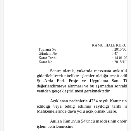
KAMU İHALE KURUL
Toplantı
No
:
2015/005
Gündem No
:
47
Karar Tarihi
:
14.01.201
Karar No
:
2015/UH.I
Sonuç olarak, yukarıda mevzuata aykırılıkla
giderilebilecek nitelikte işlemler olduğu tespit edil
Şti.
-Arda End. Proje ve Uygulama S
an. Tic
değerlendirmeye alınması ve bu aşamadan sonraki
i
yeniden gerçekleştirilmesi gerekmektedir.
Açıklanan nedenlerle 4734 sayılı Kanun'un 6
edildiği veya tebliğ edilmiş sayıldığı tarihi
Mahkemelerinde dava yolu açık olmak üzere,
Anılan Kanun'un 54'üncü maddesinin onbirinci
işlem belirlenmesine,