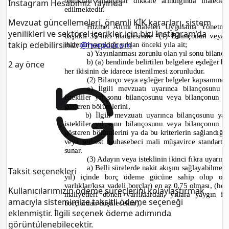
oldukları bilançolar dikkate alındığında ihaledeki
Instagram Hesabımız Yayında
edilmektedir.
Mevzuat güncellemeleri, önemli KİK kararları, sistem
Hizmet Alımı İhaleleri Uygulama Yönetme
yenilikleri ve sektörel içerikler için bizi Instagram’da
başlıklı 35’inci maddesinde
“(1) Bilançonun veya e
takip edebilirsiniz:
@herpozcom
ihalenin yapıldığı yıldan önceki yıla ait;
a) Yayınlanması zorunlu olan yıl sonu bilanç
b) (a) bendinde belirtilen belgelere eşdeğer b
2 ay önce
her ikisinin de idarece istenilmesi zorunludur.
(2) Bilanço veya eşdeğer belgeler kapsamınd
a) İlgili mevzuatı uyarınca bilançosun
istekliler yıl sonu bilançosunu veya bilançonun ü
gösteren bölümlerini,
b) İlgili mevzuatı uyarınca bilançosunu 
istekliler yıl sonu bilançosunu veya bilançonun ü
gösteren bölümlerini ya da bu kriterlerin sağlandı
veya serbest muhasebeci mali müşavirce standart
sunar.
(3) Ada
yın veya isteklinin ikinci fıkra uyarı
a) Belli sürelerde nakit akışını sağlayabilmesi
Taksit seçenekleri
yıl) içinde borç ödeme gücüne sahip olup ol
varlıklar/kısa vadeli borçlar) en az 0,75 olması, (he
Kullanıcılarımızın ödeme süreçlerini kolaylaştırmak
maliyetleri dönen varlıklardan, yıllara yaygın i
amacıyla sistemimize taksitli ödeme seçeneği
borçlardan düşülecektir),
eklenmiştir. İlgili seçenek ödeme adımında
görüntülenebilecektir.