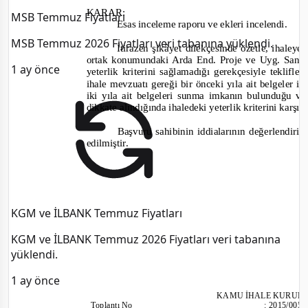
KARAR:
MSB Temmuz Fiyatları
Esas inceleme raporu ve ekleri incelendi.
MSB Temmuz 2026 Fiyatları veri tabanına yüklendi.
İtirazen şikâyet dilekçesinde özetle, ihaleye 
ortak konumundaki Arda End. Proje ve Uyg. San. Ti
1 ay önce
yeterlik kriterin
i sağlamadığı gerekçesiyle teklifle
ihale mevzuatı gereği bir önceki yıla ait belgeler i
iki yıla ait belgeleri sunma imkanın bulunduğu v
dikkate alındığında ihaledeki yeterlik kriterini karşıl
Başvuru sahibinin iddialarının değerlendiril
edilmiştir.
KGM ve İLBANK Temmuz Fiyatları
KGM ve İLBANK Temmuz 2026 Fiyatları veri tabanına
yüklendi.
1 ay önce
KAMU İHALE KURUL
Toplantı
No
:
2015/005