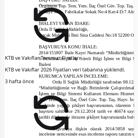
Özgürtem Top. Tem. Yem. İlaç Özel Güv. Top. Taş. Hay
Şarkiye Mah. Fabrikalar Sokak No:4 Kat:4 D:7 Al
İHALEYİ YAPAN İDARE
:
Ordu İl Sağlık Müdürlüğü
,
B
ucak Mahallesi İ
bni Sina Caddesi No:18 52200 
BAŞVURUYA KONU İHALE:
2014/151807 İhale Kayıt Numaralı “Müdürlüğümüz 
KTB ve Vakıflar Temmuz Fiyatları
6 Personel ile 36 Ay Süreli Bilgi İşlem ve Bilgi
İhalesi
KTB ve Vakıflar 2026 Fiyatları veri tabanına yüklendi.
KURUMCA YAPILAN İNCELEME
:
3 hafta önce
Ordu İl Sağlık Müdürlüğü tarafından
08.12.2
“Müdürlüğümüz ve Bağlı Birimlerde Çalıştırılmak 
İşlem ve Bilgi Sistemi Kullanım Elemanı Hizmet 
Top. Tem. Yem. İlaç Özel Güv. Top. Taş. Hayv. İnş. T
tarihinde yaptığı şikâ
yet ba
şvurusunun, i
darenin 1
başvuru sahibin
ce 29.12.2014 tarih ve 46674
sayı 
tarihli dilekçe ile itirazen şikâyet başvurusunda bul
Başvuruya ilişkin olarak
2014/3858
sayı
inceleme neticesinde esas inceleme raporu tanzim ed