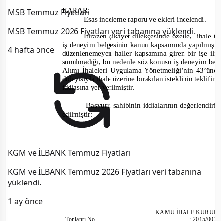
KARAR:
MSB Temmuz Fiyatları
Esas inceleme raporu ve ekleri incelendi.
MSB Temmuz 2026 Fiyatları veri tabanına yüklendi.
İtirazen şikâyet dilekçesinde özetle,
i
hale üz
iş deneyim belgesinin kanun kapsamında yapılmış bi
4 hafta önce
düzenlenemeyen haller kapsamına giren bir işe ili
sunulmadığı, bu nedenle söz konusu iş deneyim belg
Alımı İhaleleri Uygulama Yönetmeliği’nin 43’ünc
dolayısıyla ihale üzerine bırakılan isteklinin teklifi
i
ddiasına yer verilmiştir.
Başvuru sahibinin iddialarının değerlendiri
edilmiştir:
KGM ve İLBANK Temmuz Fiyatları
KGM ve İLBANK Temmuz 2026 Fiyatları veri tabanına
yüklendi.
1 ay önce
KAMU İHALE KURUL
Toplantı
No
:
2015/007