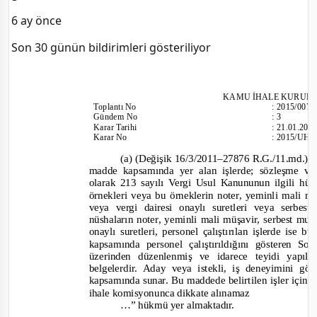
6 ay önce
Son 30 günün bildirimleri gösteriliyor
KAMU İHALE KURUL
Toplantı
No
:
2015/007
Gündem No
:
3
Karar Tarihi
:
21.01.201
Karar No
:
2015/UH.I
(a) (Değişik 16/3/2011–27876 R.G./11.md.) Yu
madde kapsamında yer alan işlerde; sözleşme v
olarak 213 sayılı Vergi Usul Kanununun ilgili hü
örnekleri veya bu örneklerin noter, yeminli mali 
veya vergi dairesi onaylı suretleri veya serb
nüshaların noter, yeminli mali müşavir, serbest mu
onaylı suretleri, personel çalıştırılan işlerde ise 
kapsamında personel çalıştırıldığını gösteren 
üzerinden düzenlenmiş ve idarece teyidi yapıl
belgelerdir. Aday veya istekli, iş deneyimini gö
kapsamında sunar. Bu maddede belirtilen işler için 
ihale komisyonunca dikkate alınamaz
…”
hükmü yer almaktadır.