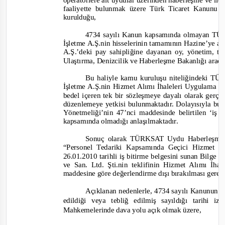
operatörlere ait uydular üzerinden haberleşme ve ilet
faaliyette bulunmak üzere Türk Ticaret Kanunu 
kurulduğu,
4734 sayılı Kanun kapsamında olmayan 
İşletme A.Ş.nin hisselerinin tamamının Hazine’ye a
A.Ş.’deki pay sahipliğine dayanan oy, yönetim, te
Ulaştırma, Denizcilik ve Haberleşme Bakanlığı aracıl
Bu haliyle kamu kuruluşu niteliğindeki
İşletme A.Ş.nin Hizmet Alımı İhaleleri Uygulama 
bedel içeren tek bir sözleşmeye dayalı olarak gerçek
düzenlemeye yetkisi bulunmaktadır. Dolayısıyla bu
Yönetmeliği’nin 47’nci maddesinde belirtilen ‘iş
kapsamında olmadığı anlaşılmaktadır.
Sonuç olarak TÜRKSAT Uydu Haberleşme 
“Personel Tedariki Kapsamında Geçici Hizmet Al
26.01.2010 tarihli iş bitirme belgesini sunan Bilge 
ve San. Ltd. Şti.nin teklifinin Hizmet Alımı İh
maddesine göre değerlendirme dışı bırakılması gerek
Açıklanan nedenlerle, 4734 sayılı Kanunun 6
edildiği veya tebliğ edilmiş sayıldığı tarihi
Mahkemelerinde dava yolu açık olmak üzere,