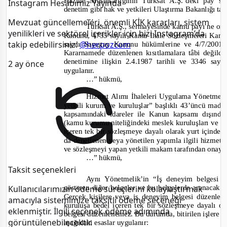
Hazine Müsteşarlığının Türksat A.Ş.’deki pay s
Instagram Hesabımız Yayında
denetim gibi hak ve yetkileri Ulaştırma Bakanlığı tara
…
Mevzuat güncellemeleri, önemli KİK kararları, sistem
Türksat A.Ş., sermayesinde kamu payı ne or
yenilikleri ve sektörel içerikler için bizi Instagram’da
Kanunu, 4735 sayılı Kamu İhale Sözleşmeleri Kanun
takip edebilirsiniz:
@herpozcom
sayılı Sayıştay Kanunu hükümlerine ve 4/7/200
Kararnamede düzenlenen kısıtlamalara tâbi değild
denetimine ilişkin 2.4.1987 tarihli ve 3346 s
2 ay önce
uygulanır.
…”
hükmü,
Hizmet Alımı İhaleleri Uygulama Yönetmeli
yetkili kurum ve kuruluşlar” başlıklı 43’üncü mad
kapsamındaki idareler ile Kanun kapsamı dışınd
(kamu kurumu niteliğindeki meslek kuruluşları ve v
içeren tek bir sözleşmeye dayalı olarak yurt içinde v
da denetlenen veya yönetilen yapımla ilgili hizmet iş
ve sözleşmeyi yapan yetkili makam tarafından onayl
…”
hükmü,
Taksit seçenekleri
Aynı Yönetmelik’in “İş deneyim belgesi 
gösteren diğer belgeler ve bu belgelerde aranacak k
Kullanıcılarımızın ödeme süreçlerini kolaylaştırmak
Gerçek kişilere veya iş deneyim belgesi düzenle
amacıyla sistemimize taksitli ödeme seçeneği
kuruluşa bedel içeren tek bir sözleşmeye dayalı ol
eklenmiştir. İlgili seçenek ödeme adımında
belgesi düzenlenemez. Bu durumda, bitirilen işlere i
görüntülenebilecektir.
aşağıdaki esaslar uygulanır: