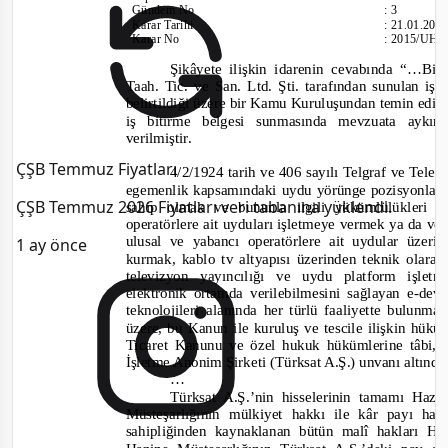
Gündem No
:
3
Karar Tarihi
:
21.01.201
Karar No
:
2015/UH.I
Şikâyete ilişkin idarenin cevabında
“…Bilg
Taah. Tic. ve San. Ltd. Şti. tarafından sunulan iş
belirtildiği üzere bir Kamu Kuruluşundan temin edi
iş bitirme belgesi sunmasında mevzuata aykırı
verilmiştir.
ÇŞB Temmuz Fiyatları
4/2/1924 tarih ve 406 sayılı Telgraf ve Tele
egemenli
k kapsamındaki uydu yörünge pozisyonların
ÇŞB Temmuz 2026 Fiyatları veri tabanına yüklendi.
sahip olmak ve bununla ilgili yükümlülükleri 
operatörlere ait uyduları işletmeye vermek ya da ver
ulusal ve yabancı operatörlere ait uydular üzer
1 ay önce
kurmak, kablo tv altyapısı üzerinden teknik olara
televizyon yayıncılığı ve uydu platform işletm
elektronik ortamda verilebilmesini sağlayan e
-dev
teknolojileri alanında her türlü faaliyette bulunm
üzere, bu Kanun ile kuruluş ve tescile ilişkin hük
Ticaret Kanunu ve özel hukuk hükümlerine tâbi
İşletme Anonim Şirketi (Türksat A.Ş.) unvanı altında
…
Türksat A.Ş.’nin hisselerinin tamamı Hazi
Müsteşarlığının mülkiyet hakkı ile kâr payı 
sahipliğinden kaynaklanan bütün malî hakları H