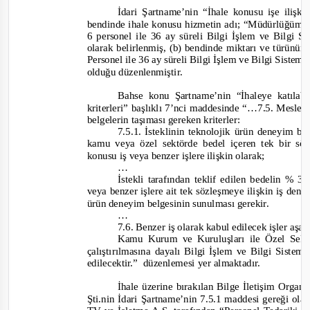
İdari Şartname’nin “İhale konusu işe ilişki
bendinde ihale konusu hizmetin adı; “Müdürlüğümüz
6 personel ile 36 ay süreli Bilgi İşlem ve Bilgi
olarak belirlenmiş, (b) bendinde miktarı ve türünü
Personel ile 36 ay süreli Bilgi İşlem ve Bilgi Siste
olduğu düzenlenmiştir.
Bahse konu Şartname’
nin
“İhaleye katıla
kriterleri” başlıklı 7’nci maddesinde
“…7.5. Mesleki 
belgelerin taşıması gereken kriterler:
7.5.1. İsteklinin teknolojik ürün deneyim b
kamu veya özel sektörde bedel içeren tek bir s
konusu iş veya benzer işlere ilişkin olarak;
…
İstekli tarafından teklif edilen bedelin % 
veya benzer işlere ait tek sözleşmeye ilişkin iş den
ürün deneyim belgesinin sunulması gerekir.
…
7.6. Benze
r iş olarak kabul edilecek işler aşağ
Kamu Kurum ve Kuruluşları ile Özel Sekt
çalıştırılmasına dayalı Bilgi İşlem ve Bilgi Sistem
edilecektir.”
düzenlemesi yer almaktadır.
İhale üzerine bırakılan Bilge İletişim Organ
Şti.nin İdari Ş
artname
’nin 7.5.1 maddesi gereği 