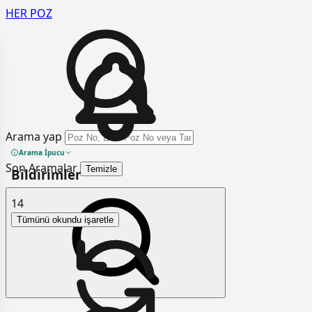
HER
POZ
Arama yap
Arama İpucu
Son Aramalar
Temizle
Bildirimler
14
Tümünü okundu işaretle