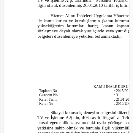
TV ve İşletme A.Ş. tarafından “Personel Tedariki 
ilgili olarak düzenlenmiş 26.01.2010 tarihli iş bitirm
Hizmet Alımı İhaleleri Uygulama Yönetmeli
ile kamu kurum ve kuruluşlarının (kamu kurumu ni
yükseköğretim kurumları hariç), kanun kapsa
sözleşmeye dayalı olarak yurt içinde veya yurt dışın
belgeleri düzenlemeye yetkileri bulunmaktadır.
KAMU İHALE KURUL
Toplantı
No
:
2015/007
Gündem No
:
3
Karar Tarihi
:
21.01.201
Karar No
:
2015/UH.I
Şikayet konusu iş deneyim belgesini düz
TV ve İşletme A.Ş.nin, 406 sayılı Telgraf ve Tel
ulusal egemenlik kapsamındaki uydu yörünge pozis
yetkis
ine sahip olmak ve bununla ilgili yükümlülü