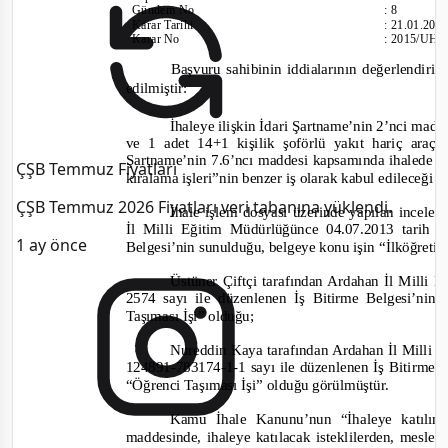
Gündem No
:
8
Karar Tarihi
:
21.01.201
Karar No
:
2015/UH.I
Başvuru sahibinin iddialarının değerlendiri
edilmiştir:
İhaleye ilişkin İdari Şartname’nin 2’nci madd
ve 1 adet 14+1 kişilik şoförlü yakıt hariç araç 
Şartname’nin 7.6’ncı maddesi kapsamında ihalede
“
ÇŞB Temmuz Fiyatları
kiralama işleri”
nin benzer iş olarak kabul edileceği
ÇŞB Temmuz 2026 Fiyatları veri tabanına yüklendi.
İhale işlem dosyası üzerinde yapılan incel
İl Milli Eğitim Müdürlüğünce 04.07.2013 tarih 
1 ay önce
Belgesi’nin sunulduğu, belgeye konu işin “İlköğreti
Üstüner Çiftçi tarafından Ardahan İl Milli
2574 sayı ile düzenlenen İş Bitirme Belgesi’ni
Taşıması İşi” olduğu;
Nureddin Kaya
tarafından Ardahan İl Milli
124891-783174-1-
1 sayı ile düzenlenen İş Bitirme
“Öğrenci Taşıması İşi” olduğu görülmüştür.
Kamu İhale Kanunu’nun “İhaleye katılımd
maddesinde, ihaleye katılacak isteklilerden, meslek