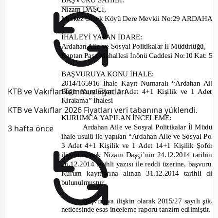
Nizam DAŞÇİ
,
Merkez Ölçek Köyü Dere Mevkii No:29 ARDAHA
İHALEYİ YAPAN İDARE
:
Ardahan Aile ve
Sosyal Politikalar İl Müdürlüğü,
Kaptan Paşa Mahallesi İnönü Caddesi No:10 Kat
BAŞVURUYA KONU İHALE:
2014/165916
İhale Kayıt Numaralı “Ardahan Aile
KTB ve Vakıflar Temmuz Fiyatları
Bağlı Kuruluşları 3 Adet 4+1 Kişilik v
e 1 Adet 
Kiralama
” İhalesi
KTB ve Vakıflar 2026 Fiyatları veri tabanına yüklendi.
KURUMCA YAPILAN İNCELEME
:
Ardahan Aile ve Sosyal Politikalar İl Müdür
3 hafta önce
ihale usulü
ile
yapılan “Ardahan Aile ve Sosyal Poli
3 Adet 4+1 Kişilik ve 1 Adet 14+1 Kişilik Şoför
ilişkin olarak Nizam Daşçi’
nin 24.12.2014
tarihind
26.12.2014
tarihli yazısı ile reddi üzerine, başvuru s
Kurum kayıtlarına alınan
31.12.2014
tarihli di
bulun
ulmuştur.
Başvuruya ilişkin olarak
2015/27
sayılı şik
neticesinde esas inceleme raporu tanzim edilmiş
tir.