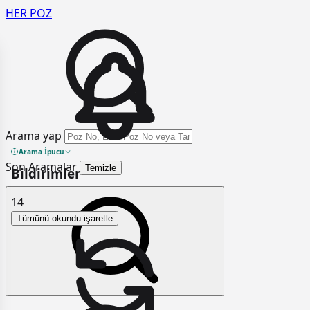
HER
POZ
Arama yap
Arama İpucu
Son Aramalar
Temizle
Bildirimler
14
Tümünü okundu işaretle