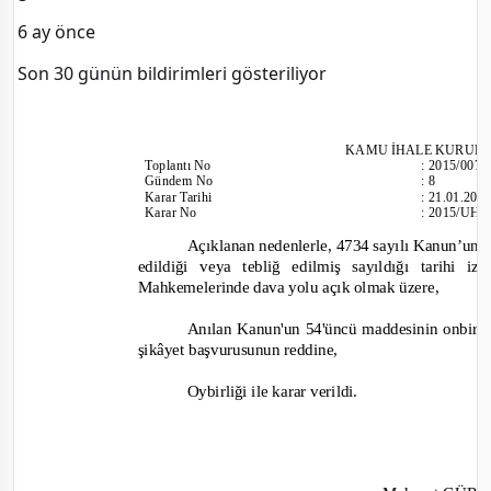
6 ay önce
Son 30 günün bildirimleri gösteriliyor
KAMU İHALE KURUL
Toplantı
No
:
2015/007
Gündem No
:
8
Karar Tarihi
:
21.01.201
Karar No
:
2015/UH.I
Açıklanan nedenlerle, 4734 sayılı Kanun’un 6
edildiği veya tebliğ edilmiş sayıldığı tarihi
Mahkemelerinde dava yolu açık olmak üzere,
Anılan Kanun'un 54'üncü maddesinin onbirinc
şikâyet başvurusunun reddine,
Oybirliği
ile karar verildi.