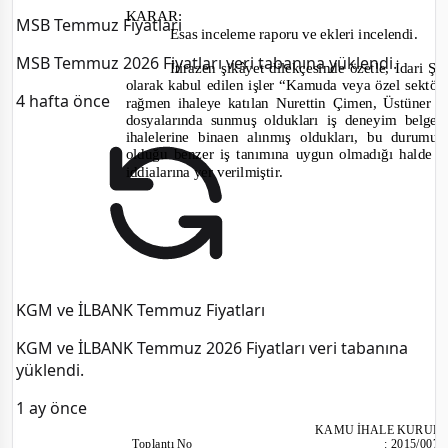
KARAR:
MSB Temmuz Fiyatları
Esas inceleme raporu ve ekleri incelendi.
MSB Temmuz 2026 Fiyatları veri tabanına yüklendi.
İtirazen şikâyet dilekçesinde özetle, İdari 
olarak kabul edilen işler “Kamuda veya özel sektör
4 hafta önce
rağmen ihaleye katılan Nurettin Çimen, Üstüner Ç
dosyalarında sunmuş oldukları iş deneyim belg
ihalelerine binaen alınmış oldukları, bu durumu
olduğu benzer iş tanımına uygun olmadığı halde ih
i
ddialarına yer verilmiştir.
KGM ve İLBANK Temmuz Fiyatları
KGM ve İLBANK Temmuz 2026 Fiyatları veri tabanına
yüklendi.
1 ay önce
KAMU İHALE KURUL
Toplantı
No
:
2015/007