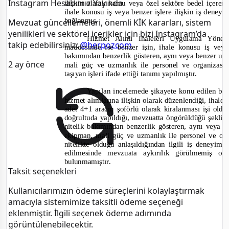
Instagram Hesabımız Yayında
ilişkin olarak kamu veya özel sektöre bedel içere
ihale konusu iş veya benzer işlere ilişkin iş deney
bağlanmış,
Mevzuat güncellemeleri, önemli KİK kararları, sistem
yenilikleri ve sektörel içerikler için bizi Instagram’da
Hizmet Alımı İhaleleri Uygulama Yönet
takip edebilirsiniz:
@herpozcom
maddesinde ise benzer işin, ihale konusu iş vey
bakımından benzerlik gösteren, aynı veya benzer usul
2 ay önce
mali güç ve uzmanlık ile personel ve organizas
taşıyan işleri ifade ettiği tanımı yapılmıştır.
Yapılan incelemede şikayete konu edilen be
hizmet alımlarına ilişkin olarak düzenlendiği, ihal
adet 4+1 aracın şoförlü olarak kiralanması işi ol
doğrultuda yapıldığı, mevzuatta öngörüldüğü şekliyl
nitelik bakımından benzerlik gösteren, aynı veya be
ekipman, mali güç ve uzmanlık ile personel ve or
nitelikte olduğu anlaşıldığından ilgili iş deneyi
edilmesinde mevzuata aykırılık görülmemiş ol
bulunmamıştır.
Taksit seçenekleri
Kullanıcılarımızın ödeme süreçlerini kolaylaştırmak
amacıyla sistemimize taksitli ödeme seçeneği
eklenmiştir. İlgili seçenek ödeme adımında
görüntülenebilecektir.