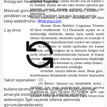
a) İhalenin yapıldığı yıldan önceki yıla ait toplam c
Instagram Hesabımız Yayında
b) Taahhüt altında devam eden hizmet işlerinin gerçe
işlerinin parasal tutarını gösteren ihalenin ya
Mevzuat güncellemeleri, önemli KİK kararları, sistem
faturaların,
yenilikleri ve sektörel içerikler için bizi Instagram’da
birinin sunulması yeterlidir.”
düzenlemesi yer almakt
takip edebilirsiniz:
@herpozcom
Hizmet Alımı İhaleleri Uygulama Yönetmeliğ
2 ay önce
63’üncü maddesinde
“(1) Ekonomik açıdan en avan
belirlendiği ihalelerde, birden fazla istekli taraf
olması durumunda; ekonomik açıdan en avantajlı tek
a) Vergi matrahının/mali zararın net satışlar t
b) İsteklinin ve istekli tarafından söz konusu
hissesine sahip ortağına ait iş deneyim belgesi kull
tarihi itibariyle yüklenimlerinde bulunan ve Kanu
işlerine ait sözleşme tutarları toplamının düşüklüğü,
c) İsteklinin korumalı iş yerine sahip olması,
ç) Faaliyet süresinin uzunluğu,
kriterleri, sırayla dikkate alınır. Buna göre, ü
bozulmaması durumunda sonraki kritere başvurulur.
(2) …
Taksit seçenekleri
(3) Birinci fıkranın (a) bendindeki kriter, 
istekliler için vergi matrahı/mali zararın gayrisaf
Kullanıcılarımızın ödeme süreçlerini kolaylaştırmak
uygulanacak, aynı fıkranın (b) bendine göre yap
amacıyla sistemimize taksitli ödeme seçeneği
standart forma göre düzenlenecek yazılı beyan esas a
eklenmiştir. İlgili seçenek ödeme adımında
görüntülenebilecektir.