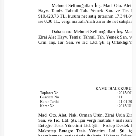
Mehmet Selimoğulları İnş. Mad. Oto. Alet.
Hayv. Temiz. Tahmil Tah. Yemek San. ve Tic. Ltd
910.420,73 TL, kurum net satış tutarının 17.344.84
ise 0,00 TL, vergi matrahı/mali zarar ile net satışla
Daha sonra Mehmet Selimoğulları İnş. Mad.
Zirai Alet Hayv. Temiz. Tahmil Tah. Yemek San. ve T
Orm. İnş. Tar. San. ve Tic. Ltd. Şti. İş Ortaklığı’n
KAMU İHALE KURUL
Toplantı
No
:
2015/007
Gündem No
:
11
Karar Tarihi
:
21.01.201
Karar No
:
2015/UH.I
Mad. Oto. Alet. Nak. Orman Ürün. Zirai Ürün Zira
San. ve Tic. Ltd. Şti. için vergi matrahı / mali zara
Entegre T
esis Yönetimi Ltd. Şti.
-
Protep Destek Hiz
Makrotep Entegre Tesis Yönetimi Ltd. Şti. i