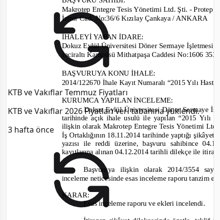
Makrotep Entegre Tesis Yönetimi Ltd. Şti.
-
Protep D
İzmir Cad.
No:
36/6 Kızılay Çankaya / ANKARA
İHALEYİ YAPAN İDARE
:
Dokuz Eylül Üniversitesi Döner Sermaye İşletmesi
İnciraltı Kampüsü Mithatpaşa Caddesi
No:
1606 353
BAŞVURUYA KONU İHALE:
2014/122670
İhale Kayıt Numaralı “2015 Yılı Hasta
KTB ve Vakıflar Temmuz Fiyatları
KURUMCA YAPILAN İNCELEME
:
Dokuz Eylül Üniversitesi Döner Sermaye İşl
KTB ve Vakıflar 2026 Fiyatları veri tabanına yüklendi.
tarihinde
açık ihale usulü
ile
yapılan “2015 Yılı 
ilişkin olarak
Ma
krotep Entegre Tesis Yönetimi Ltd.
3 hafta önce
İş Ortaklığını
n 18.11.2014
tarihinde yaptığı şikâ
yet
b
yazısı ile reddi üzerine, başvuru sahibin
ce 04.1
kayıtlarına alınan
04.12.2014
tarihli dilekçe ile iti
Başvuruya ilişkin olarak
2014/3554
sayı
inceleme neticesinde esas inceleme raporu tanzim ed
KARAR:
Esas inceleme raporu ve ekleri incelendi.