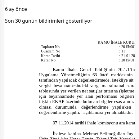
6 ay önce
Son 30 günün bildirimleri gösteriliyor
KAMU İHALE KURUL
Toplantı
No
:
2015/007
Gündem No
:
11
Karar Tarihi
:
21.01.201
Karar No
:
2015/UH.I
Kamu İhale Genel Tebliği’nin 70.1.1’in
Uygulama Yönetmeliğinin 63 üncü maddesinin bir
tarafından yapılacak değerlendirmede, istekliye ait i
vergisi beyanname
sindeki vergi matrahı/mali zara
tablosunda yer verilen net satışlar tutarına (işletme h
için beyannamede yer alan performans bilgileri ta
ilişkin EKAP üzerinde bulunan bilgiler esas alınır. A
olması durumunda, değerlendirme yapılırken i
değerlendirme yapılır.”
açıklaması yer almaktadır.
07.11.2014 tarihli ihal
e komisyonu ara kararı
İhaleye katılan Mehmet Selimoğulları İnş.