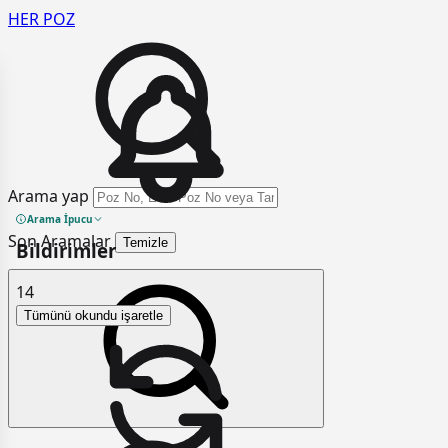
HER
POZ
Arama yap
Arama İpucu
Son Aramalar
Temizle
Bildirimler
14
Tümünü okundu işaretle