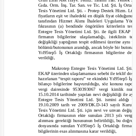
Ürün Zirai Alet Hayv. Temiz. Tahmil Tah. Yemek San
Gıda. Orm. İnş. Tar. San. ve Tic. Ltd. Şti. İş Orta
Tesis Yönetimi Ltd. Şti.
-
Protep Destek Hizm. Ltd. 
fiyatların eşit ve ihaledeki en düşük fiyat olduğunu
tara
fından Hizmet Alımı İhaleleri Uygulama Yöne
fıkrasının (a) bendinde öngörülen kriterlerin te
Entegre Tesis Yönetimi Ltd. Şti. ile ilgili EKAP 
firmanın bilgilerine ulaşılamadığı, isteklinin
değişikliği yaptığının tespit edilmesi üzerine aynı
bölümü/butonunun arandığı, ancak böyle bir butona u
Yıl95tep5 İş Ortaklığı firmasının bilgilerine 
verildiği,
Makrotep Entegre Tesis Yönetimi Ltd. Şti. v
EKAP üzerinden ulaşılamaması sebebi ile teklif dos
hazırlanan “tespit raporu” ve ekindeki Yıl95tep5 İş O
bilanço bilgilerine başvurulduğu, söz konusu rapo
vergi dairesinde 9530393067
vergi kimlik num
15.10.2014 tarihinde yapılan nevi değişikliği ile a
Entegre Tesis Yönetimi Ltd. Şti. ismini aldığı 
19.10.2009 tarih ve 2009/DK.D-
143 sayılı Kurul
Tesis Yönetimi Ltd. Şti. için nevi ve unvan değişi
Ortaklığı firmasının ekte sunulan 2013 yılı vergi
alınması gerektiği hususunun belirtildiği, bu doğru
dosyasında sunulan Yıl95tep5 İş Ortaklığı firmas
bilgilerinin esas alınmasına karar verildiği,