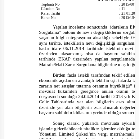
Toplantı
No
:
2015/007
Gündem No
:
11
Karar Tarihi
:
21.01.201
Karar No
:
2015/UH.I
Yapılan inceleme sonucunda; idarelerin EK
Sorgulama” butonu ile nev’i değişikliklerini sorgula
yaşanan bilgi entegrasyonu aksaklığı sebebiyle 0
aynı tarihte, isteklilerin nevi değişikliği sorgulama
kadar idare 06.11.2014 tarihinde isteklinin nevi
üzerinden ulaşamamış olsa da başvuru sahibini
tarihinde EKAP üzerinden yapılan sorgulamada Y
Matrahı/Mali Zarar Sorgulama bilgilerine ulaşıldığı
Birden fazla istekli tarafından teklif edilen
ekonomik açıdan en avantajlı teklifin eşit tutarda tekl
zararın net satışlar tutarına oranının büyüklüğü” i
mevzuat hükümleri gereğince anılan oranın tesp
dosyasında sunduğu 24.04.2014 tarihli 2013 yılı K
Gelir Tablosu’nda yer alan bilgilerin esas alınm
üzerinde yer alan bilgilerin esas alınarak değerle
başvuru sahibinin iddiasının yerinde olduğu sonucuna
Sonuç olarak, yukarıda mevzuata aykırılığı
işlemle giderilebilecek nitelikte işlemler olduğu tesp
Yönetimi Limited Şirketi’nin vergi matrahı/mali za