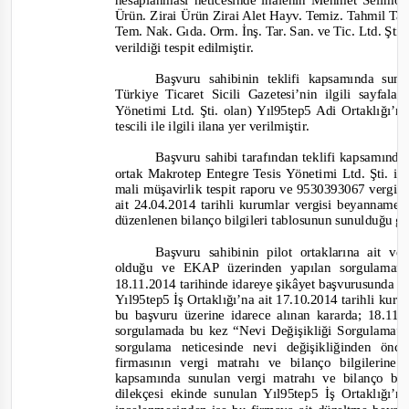
hesaplanması neticesinde ihalenin Mehmet Selimo
Ürün. Zirai Ürün Zirai Alet Hayv. Temiz. Tahmil Tah
Tem. Nak. Gıda. Orm. İnş. Tar. San. ve Tic. Ltd. Şti.
verildiği tespit edilmiştir.
Başvuru sahibinin teklifi kapsamında sun
Türkiye Ticaret Sicili Gazetesi’nin ilgili sayfa
Yönetimi Ltd. Şti. olan) Yıl95tep5 Adi Ortaklığı’nı
tescili ile ilgili ilana yer veril
miştir.
Başvuru sahibi tarafından teklifi kapsamınd
ortak Makrotep Entegre Tesis Yönetimi Ltd. Şti. iç
mali müşavirlik tespit raporu ve 9530393067 vergi k
ait 24.04.2014 tarihli kurumlar vergisi beyanname
düzenlenen bilanço bilgileri tablosunun sunulduğu g
Başvuru sahibinin pilot ortaklarına ait ver
olduğu ve EKAP üzerinden yapılan sorgulamanın
18.11.2014 tarihinde idareye şikâyet başvurusunda
Yıl95tep5 İş Ortaklığı’na ait 17.10.2014 tarihli kur
bu başvuru üzerine idarece alınan kararda; 18.1
sorgulamada bu kez “Nevi Değişikliği Sorgulama”
sorgulama neticesinde nevi değişikliğinden önc
firmasının vergi matrahı ve bilanço bilgilerine 
kapsamında sunulan vergi matrahı ve bilanço bilg
dilekçesi ekinde sunulan Yıl95tep5 İş Ortaklığı’n