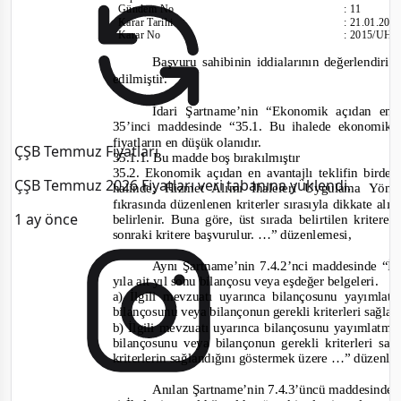
Gündem No
:
11
Karar Tarihi
:
21.01.201
Karar No
:
2015/UH.I
Başvuru sahibinin iddialarının değerlendiril
edilmiştir.
İdari Şartname’nin “Ekonomik açıdan en av
35’inci maddesinde
“35.1. Bu ihalede ekonomik a
fiyatların en düşük olanıdır.
ÇŞB Temmuz Fiyatları
35.1.1. Bu madde boş bırakılmıştır
35.2. Ekonomik açıdan en avantajlı teklifin birden
ÇŞB Temmuz 2026 Fiyatları veri tabanına yüklendi.
halinde; Hizmet Alımı İhaleleri Uygulama Yön
fıkrasında düzenlenen kriterler sırasıyla dikkate al
1 ay önce
belirlenir. Buna göre, üst sırada belirtilen krit
sonraki kritere başvurulur. …”
d
üzenlemesi,
Aynı Şartname’nin 7.4.2’nci maddesinde
“İs
yıla ait yıl sonu bilançosu veya eşdeğer belgeleri.
a) İlgili mevzuatı uyarınca bilançosunu yayımlat
bilançosunu veya bilançonun gerekli kriterleri sağla
b) İlgili mevzuatı uyarınca bilançosunu yayımlatma
bilançosunu veya bilançonun gerekli kriterleri sa
kriterle
rin sağlandığını göstermek üzere …”
düzenle
Anılan Şartname’nin 7.4.3’üncü maddesinde