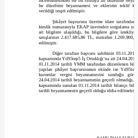
incelenmesinden ise bu firmaya ait düzeltme beyann
bu düzeltme beyannamesi ve eklerinin teklif k
verildiği tespit edilmiştir.
Şikâyet başvurusu üzerine idare tarafında
kimlik numarasıyla EKAP üzerinden sorgulama yapı
ait bilgilere ulaşıldığı, bu bilgilere göre istek
satışlarının 2.417.685,86 TL, matrahın 1.269.900,
edilmiştir.
Diğer taraftan başvuru sahibinin 03.11.2014 
kapsamında Yıl95tep5 İş Ortaklığı’na ait 24.04.2014 
01.11.2014 tarihli YMM tarafından düzenlenen bila
yapılan şikâyet başvurusunun ekinde ise Yıl95tep
kurumlar vergisi beyannamesini sunduğu görülm
24.04.2014 tarihli beyannamenin geçerli olmadığı, ş
kapsamında sunulan 01.11.2014 tarihli bilanço bilg
tarihli beyannamenin geçerli olduğu iddia edilmekte
KAMU İHALE KURUL