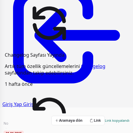
Changelog Sayfası Yayında
Artık tüm özellik güncellemelerini
Changelog
sayfasından takip edebilirsiniz.
1 hafta önce
Giriş Yap
Giriş
2015 Yılı Hastane Destek Hizmeti Alımı
Aramaya dön
Link kopyalandı
Link
No
2015/UH.III-187
·