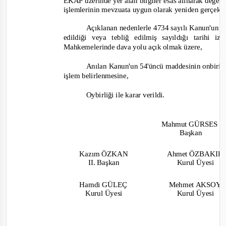
EKAP
üzerinde yer alan bilgiler esas alınarak değe
işlemlerinin mevzuata uygun olarak yeniden gerçekle
Açıklanan nedenlerle 4734 sayılı Kanun'un 6
edildiği veya tebliğ edilmiş sayıldığı tarihi
Mahkemelerinde dava yolu açık olmak üzere,
Anılan Kanun'un 54'üncü maddesinin onbirinci
işlem belirlenmesine,
Oybirliği
ile karar verildi.
Mahmut GÜRSES
Başkan
Kazım ÖZKAN
Ahmet ÖZBAKI
II. Başkan
Kurul Üyesi
Hamdi GÜLEÇ
Mehmet AKSOY
Kuru
l Üyesi
Kurul Üyesi