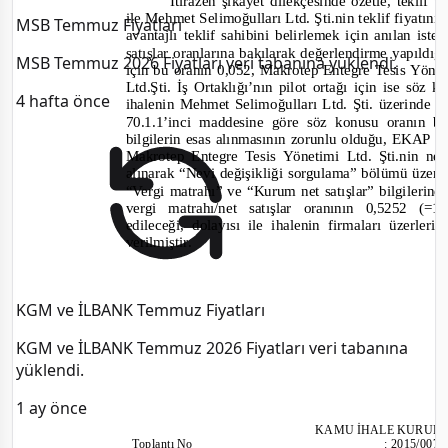
İtirazen şikâyet dilekçesinde özetle, teklif v
ile Mehmet Selimoğulları Ltd. Şti.nin teklif fiyatın
MSB Temmuz Fiyatları
avantajlı teklif sahibini belirlemek için anılan iste
satışlar oranlarına bakılarak değerlendirme yapıldı
MSB Temmuz 2026 Fiyatları veri tabanına yüklendi.
için bu oranın 0,052, Makrotep Entegre Tesis Yönet
Ltd.Şti. İş Ortaklığı’nın pilot ortağı için ise söz
4 hafta önce
ihalenin Mehmet Selimoğulları Ltd. Şti. üzerinde b
70.1.1’inci maddesine göre söz konusu oranın 
b
ilgilerin esas alınmasının zorunlu olduğu, EKAP ü
Makrotep Entegre Tesis Yönetimi Ltd. Şti.nin ne
alınarak “Nevi değişikliği sorgulama” bölümü üzeri
“Vergi matrahı” ve “Kurum net satışlar” bilgilerine
vergi matrahı/net satışlar oranının 0,5252 (=1
edileceği, dolayısı ile ihalenin firmaları üzerleri
verilmiştir.
KGM ve İLBANK Temmuz Fiyatları
KGM ve İLBANK Temmuz 2026 Fiyatları veri tabanına
yüklendi.
1 ay önce
KAMU İHALE KURUL
Toplantı
No
:
2015/007