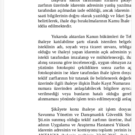
Başvuru sahibi tarafından itirazen şikây
zarfının üzerinde idarenin adresinin yanlış yazılma
tarafından açılmadan iade edildiği, ancak idarenin adı
saati bilgiler
inin doğru olarak yazıldığı ve İdari Ş
art
belirtilerek, ihale dışı bırakılmalarının Kamu İhale 
iddia edilmektedir.
Yukarıda aktarılan Kanun hükümleri ile Tebli
ihaleye katılabilme şartı olarak istenilen belgel
isteklinin adı, soyadı veya ticaret unvanı, tebliga
olduğu ve ihaleyi yapan idarenin açık adresinin yazı
istekli tarafından imzalanıp ve mühürleneceği, ihal
alınış sırasına göre inceleneceği, uygun olmayan za
yüzünün fotokopisi çekildikten sonra zarfın aç
fotokopisinin ise idare tarafından ihale işlem dos
teklif zarflarının bir tutanak ile belirlenerek değer
üzerinde ilgili ihaleye ilişkin İhale Kayıt Numarası
numara üzerinden anlaşılabilecek bilgilere ayrıca
verilmediği veya bunların hatalı olduğu gerek
alınmaması yönünde işlem tesis edilmeyeceği anlaşı
Şikâyete konu ihaleye ait işlem dosyas
Savunma Yönetim ve Danışmanlık Güvenlik Sisteml
Şti.nin sunmuş olduğu teklif zarfının üzerine, iha
adının Uygulama ve Araştırma Hastanesi Yüksek Ö
idarenin adresinin
ve komisyonu toplantı yerinin is