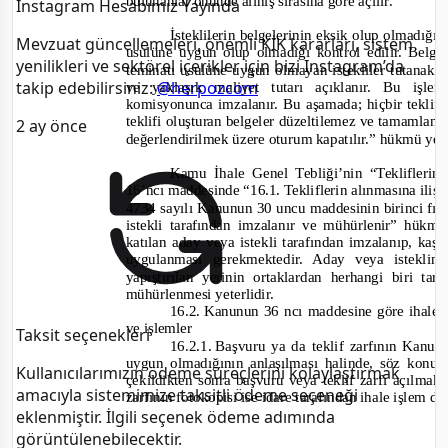
bulunanlar önünde alınış sırasına göre açılır.
Instagram Hesabımız Yayında
İsteklilerin belgelerinin eksik olup olmadığı 
Mevzuat güncellemeleri, önemli KİK kararları, sistem
usulüne uygun olup olmadığı kontrol edilir. Belge
yenilikleri ve sektörel içerikler için bizi Instagram’da
teminatı usulüne uygun olmayan istekliler tutanakla te
takip edebilirsiniz:
@herpozcom
ve yaklaşık maliyet tutarı açıklanır. Bu işle
komisyonun
ca imzalanır. Bu aşamada; hiçbir teklif
teklifi oluşturan belgeler düzeltilemez ve tamamla
2 ay önce
değerlendirilmek üzere oturum kapatılır.
” hükmü yer
Kamu İhale Genel Tebliği’nin “Tekliflerin
16’ncı maddesinde “
16.1. Tekliflerin alınmasına iliş
4734 sayılı Kanunun 30 uncu maddesinin birinci fıkr
istekli tarafından imzalanır ve mühürlenir” hükmü
katılan aday veya istekli tarafından imzalanıp, ka
uygulanması gerekmektedir. Aday veya isteklin
yapıştırılan yerinin ortaklardan herhangi biri t
mühürlenmesi yeterlidir.
16.2.
Kanunun 36 ncı maddesine göre ihale 
ve işlemler
Taksit seçenekleri
16.2.1.
Başvuru ya da teklif zarfının Kanun
uygun olmadığının anlaşılması halinde, söz konu
Kullanıcılarımızın ödeme süreçlerini kolaylaştırmak
çekildikten sonra başvuru veya teklif zarfı açılmak
amacıyla sistemimize taksitli ödeme seçeneği
zarfının fotokopisi ise idare tarafından ihale işlem d
eklenmiştir. İlgili seçenek ödeme adımında
görüntülenebilecektir.