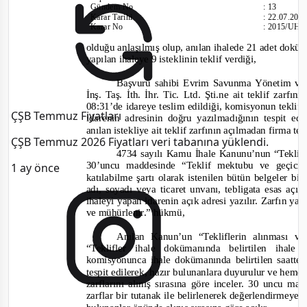
Gündem No
:
13
Karar Tarihi
:
22.07.20
Karar No
:
2015/UH.I
olduğu anlaşılmış olup, anılan ihalede 21 adet dokü
yapılan ihaleye 9 isteklinin teklif verdiği,
Başvuru sahibi Evrim Savunma Yönetim ve
İnş. Taş. İth. İhr. Tic. Ltd. Şti.ne ait teklif zarf
08:31’de idareye teslim edildiği, komisyonun teklif 
ÇŞB Temmuz Fiyatları
idarenin adresinin doğru yazılmadığının tespit ed
anılan istekliye ait teklif zarfının açılmadan firma t
ÇŞB Temmuz 2026 Fiyatları veri tabanına yüklendi.
4734 sayılı Kamu İhale Kanunu’nun “Teklifl
30’uncu maddesinde “
Teklif mektubu ve geçici
1 ay önce
katılabilme şartı olarak istenilen bütün belgeler bi
adı, soyadı veya ticaret unvanı, tebligata esas açık
ihaleyi yapan idarenin açık adresi yazılır. Zarfın yap
ve mühürlenir.
” hükmü,
Anılan Kanun’un “Tekliflerin alınması v
“
Teklifler ihale dokümanında belirtilen ihale
komisyonunca ihale dokümanında belirtilen saatte 
tespit edilerek, hazır bulunanlara duyurulur ve heme
zarflarını alınış sırasına göre inceler. 30 uncu m
zarflar
bir tutanak ile belirlenerek değerlendirmeye al