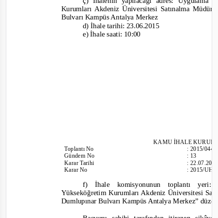
ç) İhalenin yapılacağı adres: Uygulama
Kurumları Akdeniz Üniversitesi Satınalma Müdür
Bulvarı Kampüs Antalya Merkez
d) İhale tarihi: 23.06.2015
e) İhale saati: 10:00
KAMU İHALE KURUL
Toplantı
No
:
2015/044
Gündem No
:
13
Karar Tarihi
:
22.07.20
Karar No
:
2015/UH.I
f) İhale komisyonunun toplantı yer
Yükseköğretim Kurumları Akdeniz Üniversitesi Sa
Dumlupınar Bulvarı Kampüs Antalya Merkez”
düzen