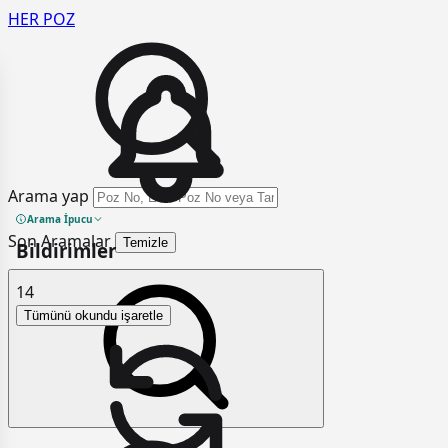
HER
POZ
Arama yap
Arama İpucu
Son Aramalar
Temizle
Bildirimler
14
Tümünü okundu işaretle