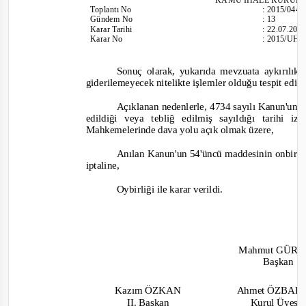
Toplantı
No
:
2015/044
Gündem No
:
13
Karar Tarihi
:
22.07.20
Karar No
:
2015/UH.I
Sonuç olarak, yukarıda mevzuata aykırılıkla
giderilemeyecek nitelikte işlemler olduğu tespit edil
Açıklanan nedenlerle, 4734 sayılı Kanun'un 6
edildiği veya tebliğ edilmiş sayıldığı tarihi
Mahkemelerinde dava yolu açık olmak üzere,
Anılan Kanun'un 54'üncü maddesinin onbirinc
iptaline,
Oybirliği ile karar verildi.
Mahmut
GÜRS
Başkan
Kazım ÖZKAN
Ahmet ÖZBAK
II. Başkan
Kurul Üyesi