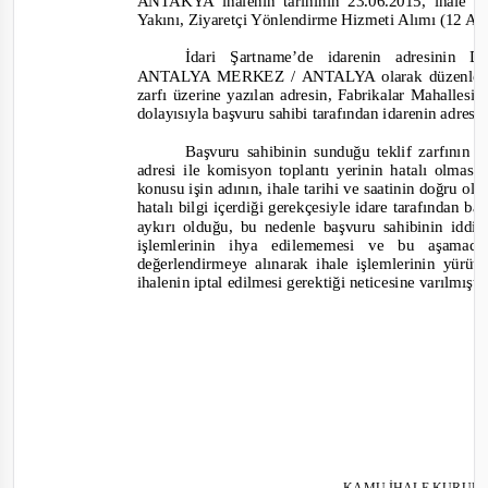
ANTAKYA ihalenin tarihinin 23.06.2015, ihale k
Yakını, Ziyaretçi Yönlendirme Hizmeti Alımı (12 Ayl
İdari Ş
artname
’de idarenin adresinin 
ANTALYA MERKEZ / ANTALYA olarak düzenlendiği
zarfı üzerine yazılan adresin, Fabrikalar Mahall
dolayısıyla başvuru sahibi tarafından idarenin adresini
Başvuru sahibinin sunduğu teklif zarfının 
adresi ile komisyon toplantı yerinin hatalı olması
konusu işin adının
,
ihale tarihi ve saatinin doğru old
hatalı bilgi içerdiği gerekçesiyle idare tarafından 
aykırı olduğu, bu nedenle başvuru sahibinin iddi
işlemlerinin ihya edilememesi ve bu aşamad
değerlendirmeye alınarak ihale işlemlerinin yür
ihalenin iptal edilmesi gerektiği
neticesine
varılmıştı
KAMU İHALE KURUL