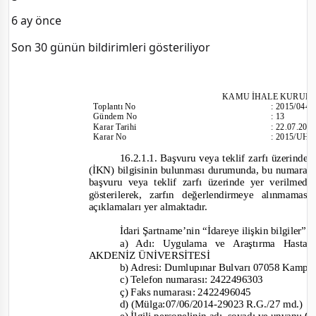
6 ay önce
Son 30 günün bildirimleri gösteriliyor
KAMU İHALE KURUL
Toplantı
No
:
2015/044
Gündem No
:
13
Karar Tarihi
:
22.07.20
Karar No
:
2015/UH.I
16.2.1.1. Başvuru veya teklif zarfı üzerinde 
(İKN) bilgisinin bulunması durumunda, bu numara üz
başvuru veya teklif zarfı üzerinde yer verilmed
gösterilerek, zarfın değerlendirmeye alınmaması
açıklamaları yer almaktadır.
İdari Şartname’nin “İdareye ilişkin bilgiler” b
a) Adı: Uygulama ve Araştırma H
AKDENİZ ÜNİVERSİTESİ
b) Adresi: Dumlupınar Bulvarı 07058 Kampü
c) Telefon numarası: 2422496303
ç) Faks numarası: 2422496045
d) (Mülga:07/06/2014
-29023 R.G./27 md.)