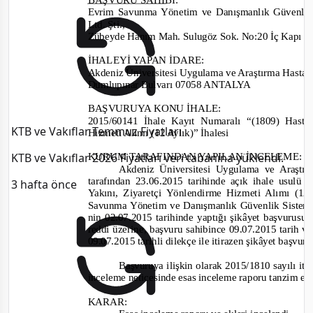
Evrim Savunma Yönetim ve Danışmanlık Güvenlik Si
Ltd. Ş
ti.,
Zübeyde Hanım Mah. Sulugöz Sok. No:20 İç Kapı
İHALEYİ YAPAN İDARE
:
Akdeniz Üniversitesi Uygulama ve Araştırma Hastan
Dumlupınar Bulvarı 07058 ANTALYA
BAŞVURUYA KONU İHALE:
2015/60141
İhale Kayıt Numaralı “(1809) Hasta
KTB ve Vakıflar Temmuz Fiyatları
Hizmeti Alımı (12 Aylık)” İhalesi
KTB ve Vakıflar 2026 Fiyatları veri tabanına yüklendi.
KURUM TARAFINDAN YAPILAN İNCELEME:
Akdeniz Üniversitesi Uygulama ve Araştı
tarafından
23.06.2015 tarihinde
açık ihale usulü
i
3 hafta önce
Yakını, Ziyaretçi Yönlendirme Hizmeti Alımı (12
Savunma Yönetim ve Danışmanlık Güvenlik Sistemleri
nin 02.07.2015
tarihinde yaptığı şikâ
yet
başvurusun
reddi üzerine, başvuru sahibin
ce 09.07.2015 tarih v
09.07.2015
tarihli dilekçe ile itirazen şikâyet başv
Başvuruya ilişkin olarak
2015/1810
sayılı
iti
inceleme neticesinde esas inceleme raporu tanzim ed
KARAR: