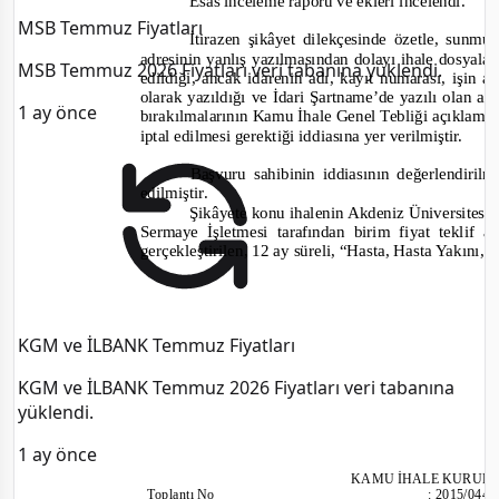
Esas inceleme raporu ve ekleri incelendi.
MSB Temmuz Fiyatları
İtirazen şikâyet dilekçesinde özetle, sunmu
adr
esinin yanlış yazılmasından dolayı ihale dosyal
MSB Temmuz 2026 Fiyatları veri tabanına yüklendi.
edildiği, ancak idarenin adı, kayıt numarası, işin ad
olarak yazıldığı ve İdari Ş
artname
’de yazılı olan ad
1 ay önce
bırakılmalarının Kamu İhale Genel Tebliği açıklamal
iptal edilmesi gerektiği
iddia
sı
na
yer verilmiştir.
Başvuru sahibinin iddia
s
ının değerlendiril
e
dilmiştir.
Şikâyete konu ihalenin Akdeniz Üniversites
Sermaye İşletmesi tarafından birim fiyat teklif 
gerçekleştirilen, 12 ay süreli, “Hasta, Hasta Yakını
KGM ve İLBANK Temmuz Fiyatları
KGM ve İLBANK Temmuz 2026 Fiyatları veri tabanına
yüklendi.
1 ay önce
KAMU İHALE KURUL
Toplantı
No
:
2015/044