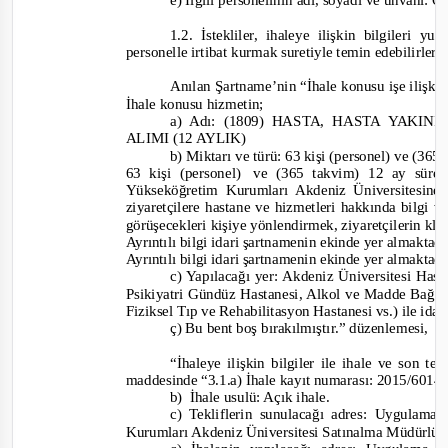
e)
İlgili personelinin adı, soyadı ve unvanı:
1.2. İstekliler, ihaleye ilişkin bilgileri 
personelle irtibat kurmak suretiyle temin edebilirler.
Anılan Şartname’nin “İhale konusu işe ilişkin 
İhale konusu hizmetin;
a) Adı: (1809) HASTA, HASTA YAKI
ALIMI (12 AYLIK)
b) Miktarı ve türü: 63 kişi (personel) ve (365
63 kişi (pe
rsonel)
ve (365 takvim) 12 ay süre
Yükseköğretim Kurumları Akdeniz Üniversitesine
ziyaretçilere hastane ve hizmetleri hakkında bilgi
görüşecekleri kişiye yönlendirmek, ziyaretçilerin kli
Ayrıntılı bilgi idari şartnamenin ekinde yer almaktad
Ayrıntılı bilgi idari şartnamenin ekinde yer almaktad
c) Yapılacağı yer: Akdeniz Üniversitesi Hasta
Psikiyatri Gündüz Hastanesi, Alkol ve Madde Bağı
Fiziksel Tıp ve Rehabilitasyon Hastanesi vs.) ile id
ç) Bu bent boş bırakılmıştır.”
düzenlemes
i,
“İhaleye ilişkin bilgiler ile ihale ve son te
maddesinde “3.1.
a) İhale kayıt numarası: 2015/601
b) İhale
usulü: Açık ihale.
c) Tekliflerin sunulacağı adres: Uygulam
Ku
rumları Akdeniz Üniversitesi Satınalma Müdürl