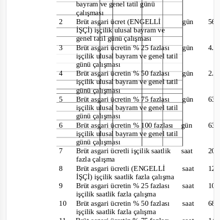
bayram ve genel tatil günü
çalışması
2
Brüt asgari ücret (ENGELLİ
gün
56
İŞÇİ) işçilik ulusal bayram ve
genel tatil günü çalışması
3
Brüt asgari ücretin % 25 fazlası
gün
4.
işçilik ulusal bayram ve genel tatil
günü çalışması
4
Brüt asgari ücretin % 50 fazlası
gün
2.
işçilik ulusal bayram ve genel tatil
günü çalışması
5
Brüt asgari ücretin % 75 fazlası
gün
63
işçilik ulusal bayram ve genel tatil
günü çalışması
6
Brüt asgari ücretin % 100 fazlası
gün
63
işçilik ulusal b
ayram ve genel tatil
günü çalışması
7
Brüt asgari ücretli işçilik saatlik
saat
207
fazla çalışma
8
Brüt asgari ücretli (ENGELLİ
saat
12
İŞÇİ) işçilik saatlik fazla çalışma
9
Brüt asgari ücretin % 25 fazlası
saat
106
işçilik saatlik fazla çalışma
10
Brüt asgari ücretin % 50 fazlası
saat
68
işçilik saatlik fazla çalışma