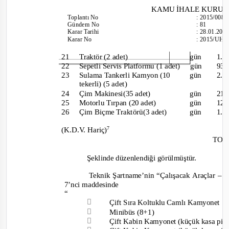
KAMU İHALE KURU
Toplantı No
:
2015/008
Gündem No
:
81
Karar Tarihi
:
28.01.201
Karar No
:
2015/UH.I
21
Traktör (2 adet)
gün
1.
22 Sepetli
Servis Platformu (1 adet)
gün
93
23 Sulama
Tankerli Kamyon (10
gün
2.
tekerli) (5 adet)
24
Çim Makinesi(35 adet)
gün
21
25
Motorlu Tırpan (20 adet)
gün
12
26
Çim Biçme Traktörü(3 adet)
gün
1.
7
(K.D.V. Hariç)
TOP
Şeklinde düzenlendiği görülmüştür.
Teknik Şartname’nin “Çalışacak Araçlar – M
7’nci maddesinde
“

Çift Sıra Koltuklu Camlı Kamyonet

Minibüs (8+1)

Çift Kabin Kamyonet (küçük kasa pi