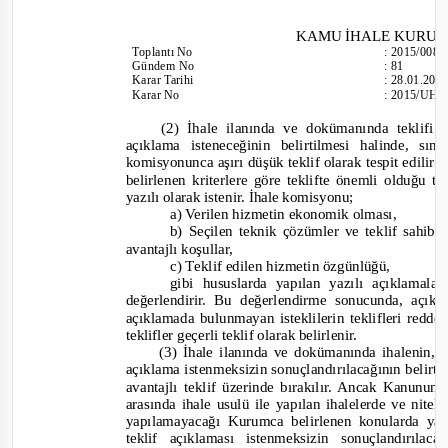
KAMU İHALE KURU
Toplantı No
:
2015/008
Gündem No
:
81
Karar Tarihi
:
28.01.201
Karar No
:
2015/UH.I
(2) İhale ilanında ve dokümanında teklifi s
açıklama isteneceğinin belirtilmesi halinde, sı
komisyonunca aşırı düşük teklif olarak tespit edilir
belirlenen kriterlere göre teklifte önemli olduğu tes
yazılı olarak istenir. İhale komisyonu;
a) Verilen hizmetin ekonomik olması,
b) Seçilen teknik çözümler ve teklif sahibi
avantajlı koşullar,
c) T
eklif edilen hizmetin özgünlüğü,
gibi hususlarda yapılan yazılı açıklamalar
değerlendirir. Bu değerlendirme sonucunda, açık
açıklamada bulunmayan isteklilerin teklifleri redd
teklifler geçerli teklif olarak belirlenir.
(3) İhale ilanında ve dokümanında ihalenin
açıklama istenmeksizin sonuçlandırılacağının belirt
avantajlı teklif üzerinde bırakılır. Ancak Kanunun
arasında ihale usulü ile yapılan ihalelerde ve nitel
yapılamayacağı Kurumca belirlenen konularda yap
teklif açıklaması istenmeksizin sonuçlandırıl