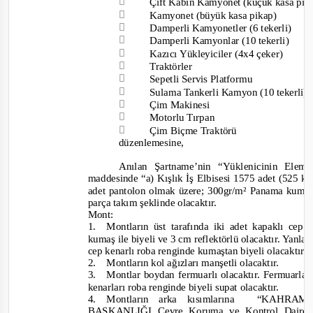

Çift Kabin Kamyonet (küçük kasa pi

Kamyonet (büyük kasa pikap)

Damperli Kamyonetler (6 tekerli)

Damperli Kamyonlar (10 tekerli)

Kazıcı Yükleyiciler (4x4 çeker)
:

Traktörler
:

Sepetli Servis Platformu
:

Sulama Tankerli Kamyon (10 tekerli)
:

Çim Makinesi
: 

Moto
rlu Tırpan
: 

Çim Biçme Traktörü
: 
düzenlemesine,
Anılan Şartname’nin “Yüklenicinin Elema
maddesinde
“a) Kışlık İş Elbisesi 1575 adet (525 kiş
adet pantolon olmak üzere; 300gr/m² Panama kumaş
parça takım şeklinde olacaktır.
Mont:
1.
Montların üst tarafında iki adet kapaklı cep
kumaş ile biyeli ve 3 cm reflektörlü olacaktır. Yanlar
cep kenarlı roba renginde kumaştan biyeli olacaktır.
2.
Montların kol ağızları manşetli olacaktır.
3.
Montlar boydan fermuarlı olacaktır. Fermuarla
kenarları roba renginde biyeli supat olacaktır.
4.
Montların arka kısımlarına
“KAHRAM
BAŞKANLIĞI Çevre Koruma ve Kontrol Daires