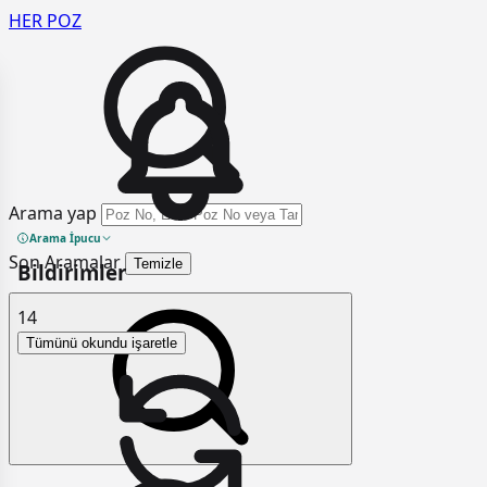
HER
POZ
Arama yap
Arama İpucu
Son Aramalar
Temizle
Bildirimler
14
Tümünü okundu işaretle