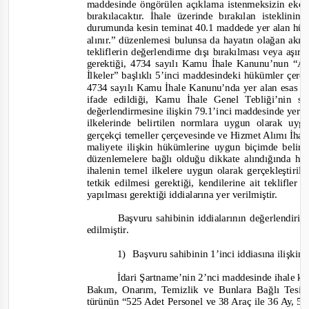
maddesinde öngörülen açıklama istenmeksizin ekon
bırakılacaktır. İhale üzerinde bırakılan isteklini
durumunda kesin teminat 40.1 maddede yer alan hük
alınır.
” düzenlemesi bulunsa da hayatın olağan akışı
tekliflerin değerlendirme dışı bırakılması veya aşır
gerektiği, 4734 sayılı Kamu İhale
Kanunu
’
nun
“Am
İ
lkeler
” başlıklı 5’inci maddesindeki hükümler çerçe
4734 sayılı Kamu İhale
Kanunu
’
n
da yer alan esas 
ifade edildiği, Kamu İhale Genel Tebliği’nin sı
değerlendirmesine ilişkin 79.1’inci maddesinde yer
ilkelerinde belirtilen normlara uygun olarak uy
gerçekçi temeller çerçevesinde ve Hizmet Alımı İha
maliyete ilişkin hükümlerine uygun biçimde beli
düzenlemelere bağlı olduğu dikkate alındığında h
ihalenin temel ilkelere uygun olarak gerçekleştirile
tetkik edilmesi gerektiği,
kendilerine
ait teklifler
yapılması gerektiği iddialarına yer verilmiştir.
Başvuru sahibinin iddialarının değerlendiril
edilmiştir.
1)
Başvuru sahibinin 1’inci iddiasına ilişkin
İdari Şartname’nin 2’nci maddesinde ihale kon
Bakım, Onarım, Temizlik ve Bunlara Bağlı Tesis
türünün “
525 Adet Personel ve 38 Araç ile 36 Ay, 5