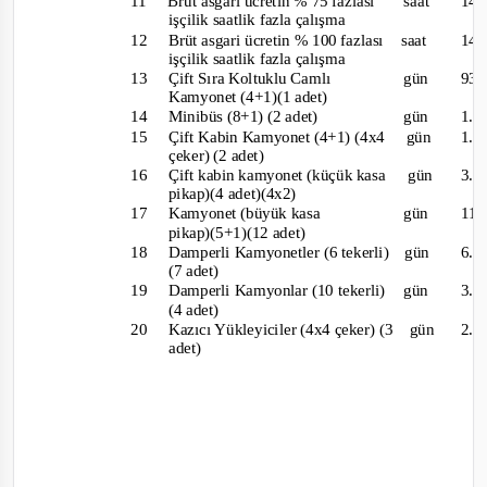
11
Brüt asgari ücretin % 75 fazlası
saat
14
işçilik saatlik fazla çalışma
12
Brüt asgari ücretin % 100 fazlası
saat
14
işçilik saatlik fazla çalışma
13
Çift Sıra Koltuklu Camlı
gün
93
Kamyonet (4+1)(1 adet)
14
Minibüs (8+1) (2 adet)
gün
1.
15
Çift Kabin Kamyonet (4+1) (4x4
gün
1.
çeker) (2 adet)
16
Çift kabin kamyonet (küçük kasa
gün
3.
pikap)(4 adet)(4x2)
17 Kamyonet
(b
üyük kasa
gün
11.
pikap)(5+1)(12 adet)
18 Damperli
Kamyonetler (6 tekerli)
gün
6.
(7 adet)
19 Damperli
Kamyonlar (10 tekerli)
gün
3.
(4 adet)
20
Kazıcı Yükleyiciler (4x4 çeker) (3
gün
2.
adet)