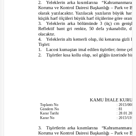
2.
Yeleklerin arka kısımlarına
“Kahramanmaraş 
Koruma ve Kontrol Dairesi Başkanlığı – Park ve Ba
olarak yazılacaktır. Yazılacak yazıların büyük har
küçük harf ölçüleri büyük harf ölçülerine göre orantıl
3.
Yeleklerin arka bölümünde 3 (üç) cm genişliği
Reflektif bant gri renkte, 50 defa yıkanabilir, d
olacaktır.
4.
Yeleklerin altı kemerli olup, iki kenarına gizli l
Tişört:
1.
Lacost kumaştan imal edilen tişörtler; örme çelik
2.
Tişörtler kısa kollu olup, sol göğüs üzerinde bir
KAMU İHALE KURU
Toplantı No
:
2015/008
Gündem No
:
81
Karar Tarihi
:
28.01.201
Karar No
:
2015/UH.I
3.
Tişörtlerin arka kısımlarına
“Kahramanmaraş 
Koruma ve Kontrol Dairesi Başkanlığı – Park ve Ba