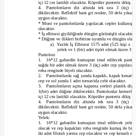
içi 12 cm lastikli olacaktır. Köprüler punteriz dikiş il
4.
Pantolonların diz altında tek sıra 3 (üç) 
dikilecektir. Reflektif bant gri renkte, 50 defa yıkan
uygun olacaktır.
* Mont ve pantolonlarda yapılacak cepler kullanışlı
olacaktır.
* İş elbisesi giyildiğinde düzgün görünüşlü olacaktır
* Düğme ve ilikleri birbirine uyumlu ve düzgün olac
a)
Yazlık İş Elbisesi 1575 adet (525 kişi x 3 
yelek ve 1 (bir) adet tişört olmak üzere 3 
Pantolon:
1. 16*
12 gabardin kumaştan imal edilecek pantol
sağda bir adet olmak üzere 3 (üç) adet cep yapılacak
roba renginde biyeli olacaktır.
2.
Pantolonlarda sağ yanda kapaklı, kapak kenarlar
cep ve sol yanda 1 adet tornavida cebi olacaktır.
3.
Pantolonların açma kapama yerleri plastik diş
1(bir) adet düğme dikilecektir. Pantolonlar kemerli
içi 12 cm lastikli olacaktır. Köprüler punteriz dikiş il
4.
Pantolonların diz altında tek sıra 3 (üç) c
dikilecektir. Reflektif bant gri renkte, 50 defa yıkan
uygun olacaktır.
Yelek:
1.
16*12 gabardin kumaştan imal edilecek yelekl
olacak ve cep kapakları roba renginde kumaş ile biye
iki adet filotalı yarma cep olacaktır ve cep kenarlı r