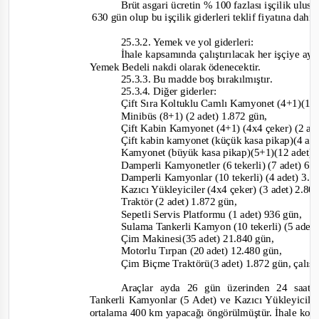
Brüt asgari ücretin % 100 fazlası işçilik ulus
630 gün olup bu işçilik giderleri teklif fiyatına dahil
25.3.2. Yemek ve yol giderleri:
İhale kapsamında çalıştırılacak her işçiye a
Yemek Bedeli nakd
i olarak ödenecektir.
25.3.3. Bu madde boş bırakılmıştır.
25.3.4. Diğer giderler:
Çift Sıra Koltuklu Camlı Kamyonet (4+1)(1 
Minibüs (8+1) (2 adet) 1.872 gün,
Çift Kabin Kamyonet (4+1) (4x4 çeker) (2 ad
Çift kabin kamyonet (küçük kasa pikap)(4 ad
Kamyonet (büyük kasa pikap)(5+1)(12 adet)
Damperli Kamyonetler (6 tekerli) (7 adet) 6.
Damperli Kamyonlar (10 tekerli) (4 adet) 3.
Kazıcı Yükleyiciler (4x4 çeker) (3 adet) 2.8
Traktör (2 adet) 1.872 gün,
Sepetli Servis Platformu (1 adet) 936 gün,
Sulama Tankerli Kamyon (10 tekerli) (5 adet
Çim Makinesi(35 adet) 21.840 gün,
Motorlu Tırpan (20 adet) 12.480 gün,
Çim Biçme Traktörü(3 adet) 1.872 gün, çalıştı
Araçlar ayda 26 gün üzerinden 24 saat e
Tankerli Kamyonlar (5 Adet) ve Kazıcı Yükleyicile
ortalama 400 km yapacağı öngörülmüştür. İhale konusu