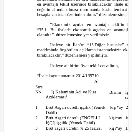
en avantajlı teklif üzerinde bırakılacaktır. İhale üze
değerin altında olması durumunda kesin teminat
hesaplanan tutar üzerinden alınır.
” düzenlemesine,
“Ekonomik açıdan en avantajlı teklifin be
“
35.1. Bu ihalede ekonomik açıdan en avantajlı t
olanıdır.
” düzenlemesine
yer verilmiştir.
İhaleye ait İ
lan
’ın “13.Diğer hususlar” m
maddesinde öngörülen açıklama istenmeksizin ekon
bırakılacaktır
.” düzenlemesi yapılmıştır.
İhaleye ai
t birim fiyat teklif cetvelinin,
“İhale kayıt numarası:
2014/135710
1
A
Sıra
No
İş Kaleminin Adı ve Kısa
Birimi
İş
3
Açıklaması
say
1
Brüt Asgari ücretli işçilik (Yemek
kişi*ay
2
Dahil)
2
Brüt Asgari ücretli (ENGELLİ
kişi*ay
16
İŞÇİ) işçilik (Yemek Dahil)
3
Brüt asgari ücretin % 25 fazlası
kişi*ay
1