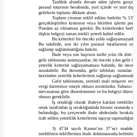
Taahhüt altında devam eden işlerin gerçekleş
parasal tutarının hesabında, yurt içinde ve yurt dışı
gelirlerin toplamı dikkate alınır.
Toplam cironun teklif edilen bedelin % 15'i
gerçekleştirilen kısmının veya bitirilen işlerin par
9'undan az olmaması gerekir. Bu kriterlerden herha
ilişkin belgeyi sunan istekli yeterli kabul edilir.
Bu kriterleri bir önceki yılda sağlayamayanlar,
Bu takdirde, son iki yılın parasal tutarlarının or
sağlanıp sağlanmadığına bakılır.
İhale veya son başvuru tarihi yılın ilk dört a
gelir
tablosunu sunmayanlar, iki önceki yılın gelir ta
yeterlik kriterini sağlayamaması halinde, iki öncek
sunulabilir. Bu durumda, gelir tabloları sunulan y
üzerinden yeterlik kriterlerinin sağlanıp sağlanmadığ
Gelir tablosunun, yeminli mali müşavir vey
vergi dairesince onaylı olması zorunludur. Yabancı 
mevzuatına göre düzenlenmesi ve bu belgeyi düzenl
olması gereklidir.
İş ortaklığı olarak ihaleye katılan istekliler
ortak tarafından iş ortaklığındaki hissesi oranında s
bulunduğu, bu çerçevede ihale uhdesinde bırakıla
izah edilen yeterlilik kriterlerini taşıyıp taşımadığın
3) 4734 sayılı Kanun’un 37’nci maddes
isteklilerin tekliflerinin ihale dokümanında belirtil