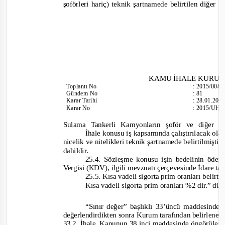
şoförleri hariç) teknik şartnamede belirtilen diğer t
KAMU İHALE KURU
Toplantı No
:
2015/008
Gündem No
:
81
Karar Tarihi
:
28.01.201
Karar No
:
2015/UH.I
Sulama Tankerli Kamyonların şoför ve diğer tü
İhale konusu iş kapsamında çalıştırılacak ol
nicelik ve nitelikleri teknik şartnamede belirtilmişti
dahildir.
25.4.
Sözleşme konusu işin bedelinin öd
Vergisi (KDV),
ilgili mevzuatı çerçevesinde İdare ta
25.5. Kısa vadeli sigorta prim oranları belirti
Kısa vadeli sigorta prim oranları %2 dir.
” düz
“Sınır değer” başlıklı 33’üncü maddesinde 
değerlendirdikten sonra Kurum tarafından belirlenen
33.2. İhale, Kanunun 38 inci maddesinde öngörülen