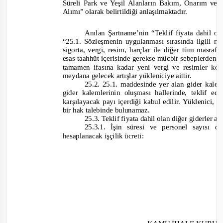
Süreli Park ve Yeşil Alanların Bakım, Onarım ve
Alımı
” olarak belirtildiği anlaşılmaktadır.
Anılan Şartname’nin “Teklif fiyata dahil ol
“
25.1.
Sözleşmenin uygulanması sırasında ilgili m
sigorta, vergi, resim, harçlar ile diğer tüm masrafl
esas taahhüt içerisinde gerekse mücbir sebeplerden d
tamamen ifasına kadar yeni vergi ve resimler kon
meydana gelecek artışlar yükleniciye aittir.
25.2. 25.1. maddesinde yer alan gider kalem
gider kalemlerinin oluşması hallerinde, teklif ed
karşılayacak payı içerdiği kabul edilir. Yüklenici, b
bir hak talebinde bulunamaz.
25.3.
Teklif fiyata dahil olan diğer giderler aş
25.3.1. İşin süresi ve personel sayısı 
hesaplanacak işçilik ücreti: