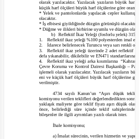
olarak yazılacaktır. Yazılacak yazıların büyük har
küçük harf ölçüleri büyük harf ölçülerine göre orantıl
* Yelek ve pantolonlarda yapılacak cepler kullanışlı
olacaktır.
* İş elbisesi giyildiğinde düzgün görünüşlü olacaktır
* Düğme ve ilikleri birbirine uyumlu ve düzgün olac
b)
Reflektif İkaz Yeleği (fosforlu yelek) 3150
1.
Reflektif ikaz yeleği %100 polyesterden imal ed
2.
İdarece belirlenecek Turuncu veya sarı renkli ol
3.
Reflektif ikaz yeleği üzerinde 2 adet reflektif şe
defa yıkanabilir, dikilebilir ve EN471 standartlarına
4.
Reflektif ikaz yeleği arka kısımlarına
“Kahrama
Çevre Koruma ve Kontrol Dairesi Başkanlığı – Pa
işlemeli olarak yazılacaktır. Yazılacak yazıların b
eni ve küçük harf ölçüleri büyük harf ölçülerine göre
verilmiştir.
4734 sayılı Kanun’un “Aşırı düşük teklifl
komisyonu verilen teklifleri
değerlendirdikten sonra, 
yaklaşık maliyete göre teklif fiyatı aşırı düşük olan
önce, belirlediği süre içinde teklif sahiplerind
bileşenler ile ilgili ayrıntıları yazılı olarak ister.
İhale komisyonu;
a) İmalat sürecinin, verilen hizmetin ve ya