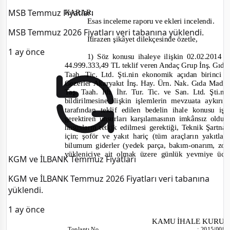
MSB Temmuz Fiyatları
KARAR:
Esas inceleme raporu ve ekleri incelendi.
MSB Temmuz 2026 Fiyatları veri tabanına yüklendi.
İtirazen şikâyet dilekçesinde özetle,
1 ay önce
1) Söz konusu ihaleye ilişkin 02.02.2014 t
44.999.333,49 TL teklif veren Andaç Grup İnş. Gıda
Taah. Tic. Ltd. Şti.nin ekonomik açıdan birinci t
Gezerler Akaryakıt İnş. Hay. Ürn. Nak. Gıda Mad.
Taş. Taah. İth. İhr. Tur. Tic. ve San. Ltd. Şti.ni
bildirilmesine ilişkin işlemlerin mevzuata aykırı
tarafından teklif edilen bedelin ihale konusu i
gerektiren unsurları karşılamasının imkânsız old
hususların tetkik edilmesi gerektiği, Teknik Şartna
için; şoför ve yakıt hariç (tüm araçların yakıtlar
bilumum giderler (yedek parça, bakım
-
onarım, zor
yükleniciye ait olmak üzere günlük yevmiye ücret
KGM ve İLBANK Temmuz Fiyatları
KGM ve İLBANK Temmuz 2026 Fiyatları veri tabanına
yüklendi.
1 ay önce
KAMU İHALE KURU
Toplantı No
:
2015/008