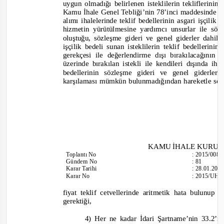
uygun olmadığı belirlenen isteklilerin tekliflerinin
Kamu İhale Genel Tebliği’nin 78’inci maddesinde is
alımı ihalelerinde teklif bedellerinin asgari işçilik m
hizmetin yürütülmesine yardımcı unsurlar ile sözl
oluştuğu, sözleşme gideri ve genel giderler dahil 
işçilik bedeli sunan isteklilerin teklif bedelleri
gerekçesi ile değerlendirme dışı bırakılacağının a
üzerinde bırakılan istekli ile
kendileri
dışında ihal
bedellerinin sözleşme gideri ve genel giderler
karşılaması mümkün bulunmadığından hareketle sö
KAMU İHALE KURU
Toplantı No
:
2015/008
Gündem No
:
81
Karar Tarihi
:
28.01.201
Karar No
:
2015/UH.I
fiyat teklif cetvellerinde aritmetik hata bulunup
gerektiği,
4)
Her ne kadar İdari Şartname’nin 33.2’