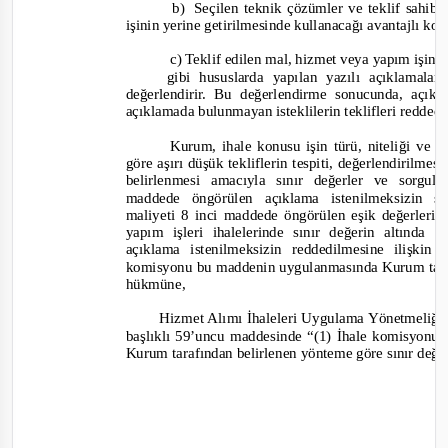
b)
Seçilen teknik çözümler ve teklif sahib
işinin yerine getirilmesinde kullanacağı avantajlı koş
c) Teklif edilen
mal, hizmet veya yapım işini
gibi hususlarda yapılan yazılı açıklamalar
değerlendirir. Bu değerlendirme sonucunda, açık
açıklamada bulunmayan isteklileri
n teklifleri reddedi
Kurum, ihale konusu işin türü, niteliği ve 
göre aşırı düşük tekliflerin tespiti, değerlendirilme
belirlenmesi amacıyla sınır değerler ve sorgul
a
maddede öngörülen açıklama istenilmeksizin so
maliyeti 8 inci maddede öngörülen eşik değerlerin
yapım işleri ihalelerinde sınır değerin altında
açıklama istenilmeksizin reddedilmesine ilişki
komisyonu bu maddenin uygulanmasında Kurum tarafı
hükmüne,
Hizmet Alımı İhaleleri Uygulama Yönetmeliği’n
başlıklı 59’uncu maddesinde
“(1) İhale komisyonu v
Kurum tarafından belirlenen yönteme göre sınır değe