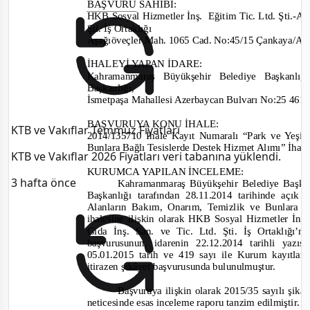
BAŞVURU SAHİBİ
:
HKB Sosyal Hizmetler
İnş. Eğitim
Tic. Ltd. Şti.
-A
Şti. İş Ortaklığı
Aşağıöveçler Mah. 1065 Cad. No:45/15 Çankaya
İHALEYİ YAPAN İDARE
:
Kahr
amanmaraş Büyükşehir Belediye Başkanl
Başkanlığı
,
İsmetpaşa Mahallesi Azerbaycan Bulvarı No:
BAŞVURUYA KONU İHAL
E:
KTB ve Vakıflar Temmuz Fiyatları
2014/135710
İhale Kayıt Numaralı “Park ve Yeşi
Bunlara Bağlı Tesislerde Destek Hizmet Alımı” İhal
KTB ve Vakıflar 2026 Fiyatları veri tabanına yüklendi.
KURUMCA YAPILAN İNCELEME
:
3 hafta önce
Kah
ramanmaraş Büyükşehir Belediye Başka
Başkanlığı tarafından
28.11.2014 tarihinde
açık 
Ala
nların Bakım, Onarım, Temizlik ve Bunlara 
ihalesine
ilişkin olarak
HKB Sosyal Hizmetl
er İnş.
Gıda İnş. San. ve Tic. Ltd. Şti. İş Ortaklığı’nı
başvurusunun, i
darenin 22.12.2014
tarihli yazıs
05.01.2015 tarih ve 419
sayı ile Kurum kayıtlar
iti
razen şikâyet başvurusunda bulunulmuştur.
Başvuruya ilişkin olarak
2015/35
sayılı şik
neticesinde esas inceleme raporu tanzim edilmiştir.