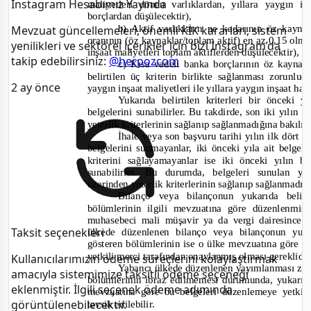
Instagram Hesabımız Yayında
maliyetleri dönen varlıklardan, yıllara yaygın i
borçlardan düşülecektir),
b) Aktif varlıkların ne kadarının öz kay
Mevzuat güncellemeleri, önemli KİK kararları, sistem
oranının (öz kaynaklar/toplam aktif) en az 0,15 olma
yenilikleri ve sektörel içerikler için bizi Instagram’da
inşaat maliyetleri toplam aktiflerden düşülecektir),
takip edebilirsiniz:
@herpozcom
c) Kısa vadeli banka borçlarının öz kayna
belirtilen üç kriterin birlikte sağlanması zorunlu
2 ay önce
yaygın inşaat maliyetleri ile yıllara yaygın inşaat hak
Yukarıda belirtilen kriterleri bir önceki 
belgelerini sunabilirler. Bu takdirde, son iki yılın 
yet
erlik kriterlerinin sağlanıp sağlanmadığına bakılır
İhale veya son başvuru tarihi yılın ilk dört a
belgelerini sunmayanlar, iki önceki yıla ait belgele
kriterini sağlayamayanlar ise iki önceki yılın b
sunabilirler. Bu durumda, belgeleri sunulan yı
üzerinden yeterlik kriterlerinin sağlanıp sağlanmadığ
Bilanço veya bilançonun yukarıda belirt
bölümlerinin ilgili mevzuatına göre düzenlenm
muhasebeci mali müşavir ya da vergi dairesince
Taksit seçenekleri
ülkede düzenlenen bilanço veya bilançonun yukar
gösteren bölümlerinin ise o ülke mevzuatına göre 
yetkili merci tarafından onaylanmış olması gereklidi
Kullanıcılarımızın ödeme süreçlerini kolaylaştırmak
Yabancı ülkede düzenlenen yayımlanması zor
amacıyla sistemimize taksitli ödeme seçeneği
bölümlerinin ibraz edilmemesi durumunda, yukarıda 
eklenmiştir. İlgili seçenek ödeme adımında
mevzuatına göre bu belgeleri düzenlemeye yetkil
görüntülenebilecektir.
tevsik edilebilir.