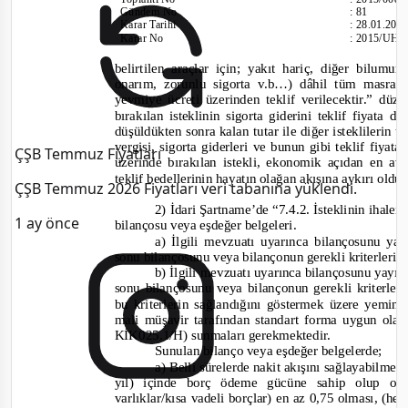
Gündem No
:
81
Karar Tarihi
:
28.01.201
Karar No
:
2015/UH.I
belirtilen araçlar için; yakıt hariç, diğer bilumu
onarım, zorunlu sigorta v.b…) dâhil tüm masraf
yevmiye ücreti üzerinden t
eklif verilecektir.
” düze
bırakılan isteklinin sigorta giderini teklif fiyata d
düşüldükten sonra kalan tutar ile diğer isteklilerin te
vergisi, sigorta giderleri ve bunun gibi teklif fiyat
ÇŞB Temmuz Fiyatları
üzerinde bırakılan istekli, ekonomik açıdan en avan
teklif bedellerinin hayatın olağan akışına aykırı old
ÇŞB Temmuz 2026 Fiyatları veri tabanına yüklendi.
2) İdari Şartname’de “
7.4.2. İsteklinin ihalen
1 ay önce
bilançosu veya eşdeğer belgeleri.
a) İlgili mevzuatı uyarınca bilançosunu yay
sonu bilançosunu veya bilançonun gerekli kriterleri 
b) İlgili mevzuatı uyarınca bilançosunu yayı
sonu bilançosunu veya bilançonun gerekli kriterler
bu kriterlerin sağlandığını göstermek üzere yemi
mali müşavir tarafından standart forma uygun ola
KİK025.1/H) sunmaları gerekmektedir.
Sunulan bilanço veya eşdeğer belgelerde;
a) Belli sürelerde nakit akışını sağlayabilmesi
yıl) içinde borç ödeme gücüne sahip olup ol
varlıklar/kısa vadeli borçlar) en az 0,75 olması, (he