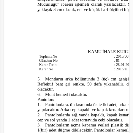
Müdürlüğü” ibaresi işlemeli olarak yazılacaktır. Y
yaklaşık 3 cm olacak, eni ve küçük harf ölçüleri büyü
KAMU İHALE KURU
Toplantı No
:
2015/008
Gündem No
:
81
Karar Tarihi
:
28.01.201
Karar No
:
2015/UH.I
5.
Montların arka bölümünde 3 (üç) cm genişliğin
Reflekt
if bant gri renkte, 50 defa yıkanabilir, d
olacaktır.
6.
Mont kemerli olacaktır.
Pantolon:
1.
Pantolonlara, ön kısmında üstte iki adet, arka s
yapılacaktır. Arka cep kapaklı ve kapak kenarları rob
2.
Pantolonlarda sağ yanda kapaklı, kapak kenarl
cep ve sol yanda 1 adet tornavida cebi olacaktır.
3.
Pantolonların açma kapama yerleri plastik diş
1(bir) adet düğme dikilecektir. Pantolonlar kemerli