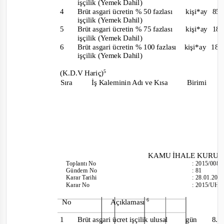
i
şçilik (Yemek Dahil)
4
Brüt asgari ücretin % 50 fazlası
kişi*ay
85
işçilik (Yemek Dahil)
5
Brüt asgari ücretin % 75 fazlası
kişi*ay
18
işçilik (Yemek Dahil)
6
Brüt asgari ücretin % 100 fazlası
kişi*ay
18
işçilik (Yemek Dahil)
5
(K.D.V Hariç)
Sıra İş
Kaleminin Adı ve Kısa
Birimi
KAMU İHALE KURU
Toplantı No
:
2015/008
Gündem No
:
81
Karar Tarihi
:
28.01.201
Karar No
:
2015/UH.I
6
No
Açıklaması
1
Brüt asgari ücret işçilik ulusal
gün
8.