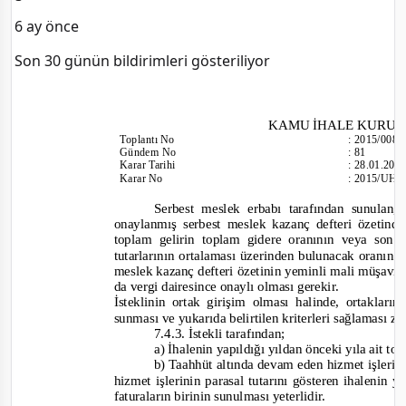
6 ay önce
Son 30 günün bildirimleri gösteriliyor
KAMU İHALE KURU
Toplantı No
:
2015/008
Gündem No
:
81
Karar Tarihi
:
28.01.201
Karar No
:
2015/UH.I
Serbest meslek erbabı tarafından sunulan
onaylanmış serbest meslek kazanç defteri özetinde
toplam gelirin toplam gidere oranının veya son i
tutarlarının ortalaması üzerinden bulunacak oranın e
meslek kazanç defteri özetinin yeminli mali müşavi
da vergi dairesince onaylı olması gerekir.
İsteklinin ortak girişim olması halinde, ortakları
sunması ve yukarıda belirtilen kriterleri sağlaması z
7.4.3. İstekli tarafından;
a) İhalenin yapıldığı yıldan önceki yıla ait t
b) Taahhüt altında devam eden hizmet işlerini
hizmet işlerinin parasal tutarını gösteren ihalenin 
faturaların birinin sunulması yeterlidir.