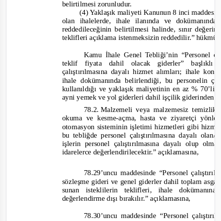
belirtilmesi zorunludur.
(4) Yaklaşık maliyeti Kanunun 8 inci maddesin
olan ihalelerde, ihale ilanında ve dokümanında 
reddedileceğinin belirtilmesi halinde, sınır değerin
teklifleri açıklama istenmeksizin reddedilir.
” hükmü
Kamu İhale Genel Tebliği’nin “Personel ça
teklif fiyata dahil olacak giderler” başlıklı
çalıştırılmasına dayalı hizmet alımları; ihale konu
ihale dokümanında belirlendiği, bu personelin ç
kullanıldığı ve yaklaşık maliyetinin en az % 70’lik 
ayni yemek ve yol giderleri dahil işçilik giderinden 
78.2. Malzemeli
veya malzemesiz temizlik
okuma ve kesme-
açma, hasta ve ziyaretçi yönlen
otomasyon sisteminin işletimi hizmetleri gibi hizmet
bu tebliğde personel çalıştırılmasına dayalı ola
işlerin personel çalıştırılmasına dayalı olup ol
idarelerce değerlendirilecektir.
” açıklamasına,
78.29’uncu maddesinde
“
Personel çalıştırı
sözleşme gideri ve genel giderler dahil toplam asgari
sunan isteklilerin teklifleri, ihale dokümanı
değerlendirme dışı bırakılır.
” açıklamasına,
78.30’uncu maddesinde “
Pers
onel çalıştırı