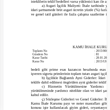
isteklilerin teklif bedelleri varsa yüklenici karı ile 
a) Asgari İşçilik Maliyeti: İhale tarihinde 
idari şartnamede brüt asgari ücretin yüzde (%) fazla
ve genel tatil günleri ile fazla çalışma saatlerine 
KAMU İHALE KURU
Toplantı No
:
2015/008
Gündem No
:
81
Karar Tarihi
:
28.01.201
Karar No
:
2015/UH.I
bedeli gibi prime esas kazancın hesabında esas 
işveren sigorta primlerinin toplam tutarı asgari işçili
b) İşçilikle Bağlantılı Ayni Giderler: İdari 
teklife dahil edilmesi öngörülen ayni giderler teklif b
c) Hizmetin Yürütülmesine Yardımcı 
yürütülmesinde yardımcı nitelikte olan ve idari şart
kabul edilir.
ç) Sözleşme Giderleri ve Genel Giderler: İha
Kamu İhale Kurumu payı ve noter masrafları gibi s
konusu işte kullanılacak giyim gideri, oryantasyo