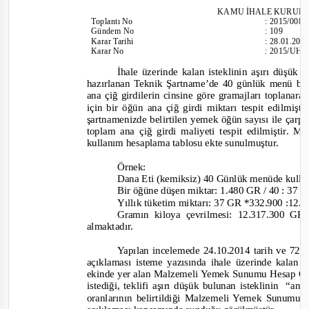
KAMU İHALE KURUL
Toplantı
No
:
2015/008
Gündem No
:
109
Karar Tarihi
:
28.01.201
Karar No
:
2015/UH.I
İhale üzerinde kalan isteklinin aşırı düşük 
hazırlanan Teknik Şartname’de 40 günlük menü beli
ana çiğ girdilerin cinsine göre gramajları toplanar
için bir öğün ana çiğ girdi miktarı tespit edilmişti
şartnamenizde belirtilen yemek öğün sayısı ile çarpı
toplam ana çiğ girdi maliyeti tespit edilmiştir. 
kullanım hesaplama tablosu ekte sunulmuştur.
Örnek:
Dana Eti (ke
miksiz) 40 Günlük menüde kulla
Bir öğüne düşen miktar: 1.480 GR / 40 : 37
Yıllık tüketim miktarı: 37 GR *332.900 :12
Gramın kiloya çevrilmesi: 12.317.300 GR
almaktadır.
Yapıla
n incelemede 24.10.2014 tarih ve 724
açıklaması isteme yazısında ihale üzerinde kalan
ekinde yer alan Malzemeli Yemek Sunumu Hesap Cet
istediği, teklifi aşırı düşük bulunan isteklinin
“ana 
oranlarının belirtildiği Malzemeli Yemek Sunumu 