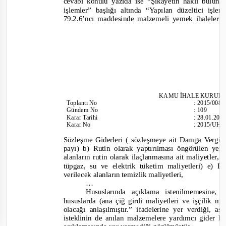
cevabı konulu yazıda ise “Şikayetin haklı bulunm
işlemler” başlığı altında
“Yapılan düzeltici işl
79.2.6’ncı maddesinde malzemeli yemek ihalelerin
KAMU İHALE KURUL
Toplantı
No
:
2015/008
Gündem No
:
109
Karar Tarihi
:
28.01.201
Karar No
:
2015/UH.I
Sözleşme Giderleri ( sözleşmeye ait Damga Vergisi
payı) b) Rutin olarak yaptırılması öngörülen ye
alanların rutin olarak ilaçlanmasına ait maliyetler
tüpgaz, su ve elektrik tüketim maliyetleri) e) 
verilecek alanların temizlik maliyetleri,
…
Hususlarında açıklama istenilmemesine, 
hususlarda (ana çiğ girdi maliyetleri ve işçilik mal
olacağı anlaşılmıştır.”
ifadelerine yer verdiği, a
isteklinin de anılan malzemelere yardımcı gider k