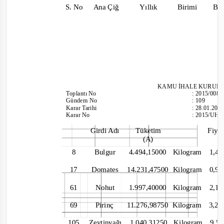
S. No
Ana Çiğ
Yıllık
Birimi
Bi
KAMU İHALE KURUL
Toplantı
No
:
2015/008
Gündem No
:
109
Karar Tarihi
:
28.01.201
Karar No
:
2015/UH.I
Girdi Adı
Tüketim
Fiya
(A)
8
Bulgur
4.494,15000 Kilogram
1,
17
Domates 14.231,47500
Kilogram 0,
61
Nohut
1.997,40000 Kilogram
2,
69
Pirinç
11.276,98750 Kilogram
3,2
105
Zeytinyağı
1.040,31250 Kilogram
9,