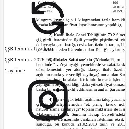
Gündem No
:
109
Karar Tarihi
:
28.01.201
Karar No
:
2015/UH.I
kilogram kıyma için 1 kilogramdan fazla kemikli d
hesaba katılmadan fiyat kıyaslamasının yapıldığı,
2) Kamu İhale Genel Tebliği’nin 79.2.6’ncı 
çiğ girdi ibaresinden ilgili yemeğin pişirilmesi için
dolayısıyla çam fıstığı, ceviz kuş üzümü, tarçın, hin
ÇŞB Temmuz Fiyatları
olarak kabul eden idarenin anılan Tebliğ’e aykırı işl
ÇŞB Temmuz 2026 Fiyatları veri tabanına yüklendi.
3) Teknik Şartname’nin “Yemek Pişirme ve
bendinde
“…Zeytinyağlı yemeklerde ve salatalarda n
düzenlemesinin yer aldığı, idareye ihale üzerind
1 ay önce
açıklamasında yer verdiği zeytinyağının anılan Şar
ihale üzerinde bırakılan isteklinin borsada işlem
yaptığının beyan edildiği, daha yüksek fiyat olması 
başka bir ürünün teklif edilmesinin anılan Şartname’
4) Aşırı düşük teklif açıklama talep yazısı
çiğ girdi maliyetlerinden “et, pirinç, tavuk, noh
natürel sızma zeytinyağı” toplam miktarları ile Kam
Malzemeli Yemek Sunumu Hesap Cetveli’ndeki 
olmadığı, ihale üzerinde bırakılan isteklinin eksik
sunduğu, bu konuda 21.02.20
13 tarih ve 2013/U