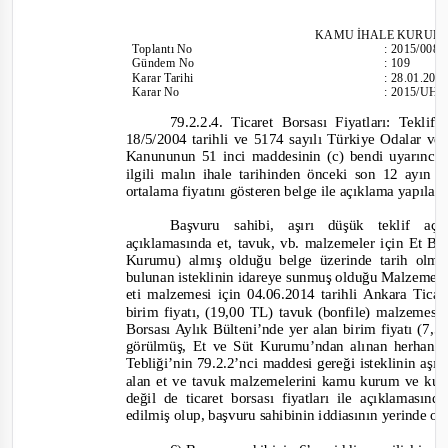
KAMU İHALE KURUL
Toplantı
No
:
2015/008
Gündem No
:
109
Karar Tarihi
:
28.01.201
Karar No
:
2015/UH.I
79.2.2.4. Ticaret Borsası Fiyatları: Teklif
18/5/2004 tarihli ve 5174 sayılı Türkiye Odalar ve
Kanununun 51 inci maddesinin (c) bendi uyarınca 
ilgili malın ihale tarihinden önceki son 12 ayın
ortalama fiyatını gösteren belge ile açıklama yapılabi
Başvuru sahibi, aşırı düşük teklif aç
açıklamasında et, tavuk, vb. malzemeler için Et B
Kurumu) almış olduğu belge üzerinde tarih olma
bulunan isteklinin idareye sunmuş olduğu Malzeme
eti malzemesi için 04.06.2014 tarihli Ankara Tic
birim fiyatı, (19,00 TL) tavuk (bonfile) malzemesi 
Borsası Aylık Bülteni’nde yer alan birim fiyatı (7
görülmüş, Et ve Süt Kurumu’ndan alınan herhangi
Tebliği’nin 79.2.2’nci maddesi gereği isteklinin aşır
alan et ve tavuk malzemelerini kamu kurum ve k
ur
değil de ticaret borsası fiyatları ile açıklaması
edilmiş olup
,
başvuru sahibinin iddiasının yerinde o