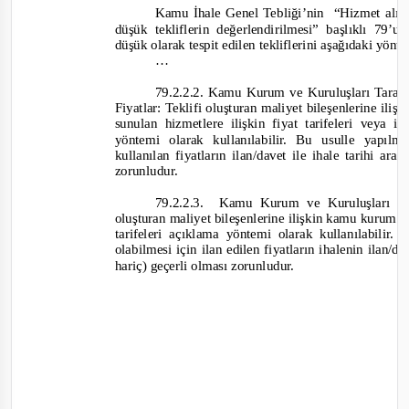
Kamu İhale Genel Tebliği’nin
“Hizmet alımı
düşük tekliflerin değerlendirilmesi” başlıklı 79
düşük olarak tespit edilen tekliflerini aşağıdaki yönt
…
79.2.2.2. Kamu Kurum ve Kuruluşları Taraf
Fiyatlar: Teklifi oluşturan maliyet bileşenlerine il
sunulan hizmetlere ilişkin fiyat tarifeleri veya i
yöntemi olarak kullanılabilir. Bu usulle yapıl
kullanılan fiyatların ilan/davet ile ihale tarihi ara
zorunludur.
79.2.2.3. Kamu
Kurum ve Kuruluşları Ta
oluşturan maliyet bileşenlerine ilişkin kamu kurum ve
tarifeleri açıklama yöntemi olarak kullanılabilir
olabilmesi için ilan edilen fiyatların ihalenin ilan/da
hariç) geçerli olması zorunludur.