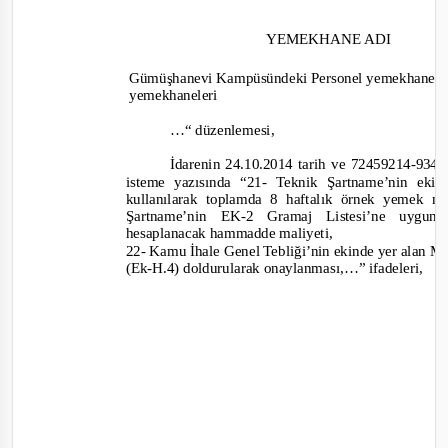
YEMEKHANE ADI
Gümüşhanevi Kampüsündeki Personel yemekhanes
yemekhaneleri
…“ düzenlemesi,
İdarenin 24.10.2014 tarih ve 72459214
-934.
i
steme yazısında
“21
-
Teknik Şartname’nin ek
kullanılarak toplamda 8 haftalık örnek yemek 
Şartname’nin EK
-
2 Gramaj Listesi’ne uygun
hesaplanacak hammadde maliyeti,
22-
Kamu İhale Genel Tebliği’nin ekinde yer alan 
(Ek-
H.4) doldurularak onaylanması,
…” ifadeleri,