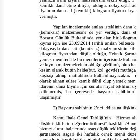
yalnızca dana kıyma malzemesini teklif ettiği, 1
kemikli dana etine ihtiyaç olduğu, dolayısıyla a
fiyatının dana eti (kemikli) kilogram fiyatına kıya
vermiştir.
Yapılan incelemede anılan isteklinin dana kı
(kemiksiz) malzemes
ine de yer verdiği, dana eti
Borsası Günlük Bülteni’nde yer alan bir kilogram 
kıyma için ise 23.09.2014 tarihli anılan bültende y
dolay
ısıyla dana eti (kemiksiz) malzemesinin kil
kilogram fiyatından düşük olduğu, Teknik Şartna
yemek menüleri ile bu menülerin içerisinde kullanıl
ve kıyma malzemelerinin olduğu görülmüş olup her 
kesim olarak bütün halde(but, kol, gövde) mutfağa g
kuşbaşı alınıp mutfaklarda kullanılmayacaktır.” 
olarak alınan etlere kemik dâhil olup yemek menül
idarenin dana kıyma için sunulan fiyat teklifini uy
edilememiş, bu çerçevede başvuru sahibinin i
ulaşılmıştır.
2) Başvuru sahibinin 2’nci iddiasına ilişkin o
Kamu İhale Genel Tebliği’nin
“Hizmet alımı
düşük tekliflerin değerlendirilmesi” başlıklı 79’un
hizmet alımı ihalelerinde aşırı düşük tekliflerin de
şartnamede asgari iki haftalık örnek menü düz
yemeklerin içerikleri ile çiğ girdi miktarları belirtili
r