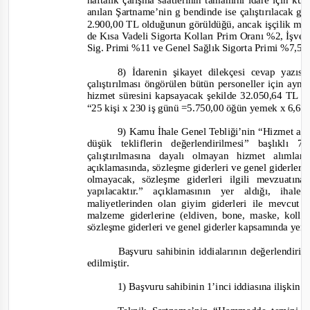
haftalık çalışma saatlerinin tamamını idare için ku
anılan Şartname’nin g bendinde ise çalıştırılacak g
2.900,00 TL olduğunun görüldüğü, ancak işçilik mal
de Kısa Vadeli Sigorta Kolları Prim Oranı %2, İşve
Sig. Primi %11 ve Genel Sağlık Sigorta Primi %7,5 d
8) İdarenin şikayet dilekçesi cevap yazı
çalıştırılması öngörülen bütün personeller için ay
hizmet süresini kapsayacak şekilde 32.050,64 TL ö
“25 kişi x 230 iş günü =5.750,00 öğün yemek x 6,68
9) Kamu İhale Genel Tebliği’nin “Hizmet alımı
düşük tekliflerin değerlendirilmesi” başlıklı
çalıştırılmasına dayalı olmayan hizmet alımla
açıklamasında, sözleşme giderleri ve genel giderle
olmayacak, sözleşme giderleri ilgili mevzuatı
yapılacaktır.”
açıklamasının yer aldığı, ihale
maliyetlerinden olan giyim giderleri ile mevcut i
malzeme giderlerine
(eldiven, bone, maske, kollu
sözleşme giderleri ve genel giderler kapsamında yer v
Başvuru sahibinin iddialarının değerlendiril
edilmiştir
.
1) Başvuru sahibinin 1’inci iddiasına ilişkin 