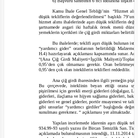
6) Başvuru sahibinin 6’ncı iddiasına ilişkin o
Kamu İhale Genel Tebliği’nin
“Hizmet alımı
düşük tekliflerin değerlendirilmesi” başlıklı 79’u
hizmet alımı ihalelerinde aşırı düşük tekliflerin de
şartnamede asgari iki haftalık örnek menü düz
yemeklerin içerikleri ile çiğ girdi miktarları belirtilir
Bu ihalelerde; teklifi aşırı düşük bulunan iste
“yardımcı gider” oranlarının belirtildiği Malzeme
H.4) hazırlayarak açıklaması kapsamında sunar. Açı
“(Ana Çiğ Girdi Maliyeti+İşçilik Maliyeti)/Toplam
0,95’den çok olmaması gerekir. Oran belirtmeyen
0,95’den çok olan isteklilerin teklifleri reddedilir.
Ana çiğ girdi ibaresinden ilgili yemeğin pişiri
Bu çerçevede, isteklinin beyan ettiği orana uy
pişirilmesi için gerekli enerji giderleri (doğalgaz, L
giderleri, ilaçlama ve hijyen sağlama giderleri, ba
giderleri ve genel giderler, portör muayenesi ve tali çi
gibi unsurlar “yardımcı girdiler” başlığında değer
sunulması gerekmez. “
açıklaması yer almaktadır.
Yapılan incelemede idarenin aşırı düşük tekl
934.99-
93 sayılı yazısı ile Bircan Temizlik San. Tic.
açıklamada bulunulmasının istendiği, 11.11.2014 tar