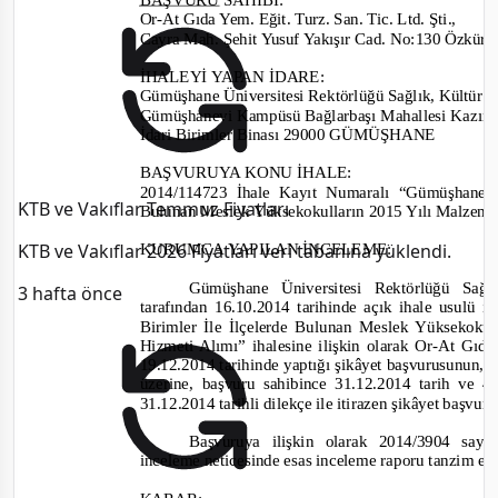
Or-
At Gıda Yem. Eğit. Turz. San. Tic. Ltd. Şti.,
Cayra Mah. Şehit Yusuf Yakışır Cad. No:130 Öz
İHALEYİ YAPAN İDARE:
Gümüşhane Üniversitesi Rektörlüğü Sağlık, Kültür v
Gümüşhanevi Kampüsü Bağlarbaşı Mahallesi Kazım 
İdari Birimler Binası 29000 GÜMÜŞHANE
BAŞVURUYA KONU İHALE:
2014/114723 İhale Kayıt Numaralı “Gümüşhanev
KTB ve Vakıflar Temmuz Fiyatları
Bulunan Meslek Yüksekokulların 2015 Yılı Malzeme
KTB ve Vakıflar 2026 Fiyatları veri tabanına yüklendi.
KURUMCA YAPILAN İNCELEME:
Gümüşhane Üniversitesi Rektörlüğü Sağ
3 hafta önce
tarafından 16.10.2014 tarihinde açık ihale usul
Birimler İle İlçelerde Bulunan Meslek Yüksekok
Hizmeti Alımı” ihalesine ilişkin olarak Or
-
At Gıda 
19.12.2014 tarihinde yaptığı şikâyet başvurusunun, id
üzerine, başvuru sahibince 31.12.2014 tarih ve 
31.12.2014 tarihli dilekçe ile itirazen şikâyet başv
Başvuruya ilişkin olarak 2014/3904 say
inceleme neticesinde esas inceleme raporu tanzim ed