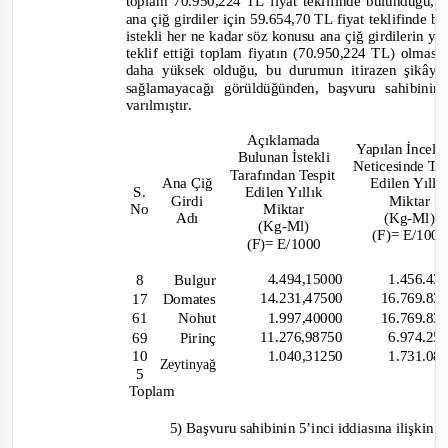
toplam
70.950,224 TL fiyat teklifinde bulunduğu, 
ana çiğ girdiler için 59.654,70 TL fiyat teklifinde
istekli her ne kadar
söz konusu ana çiğ girdilerin yı
teklif ettiği toplam fiyatın (
70.950,224 TL)
olması 
daha
yüksek olduğu, bu durumun itirazen şikâye
sağlamayacağı görüldüğünden
,
başvuru sahibini
varılmıştır.
Açıklamada
Yapılan İncel
Bulunan İstekli
Neticesinde Te
Tarafından Tespit
Ana Çiğ
Edilen Yıll
S.
Edilen Y
ıllık
Girdi
Miktar
No
Miktar
Adı
(Kg-Ml)
(Kg-Ml)
(F)= E/100
(F)= E/1000
4.494,15000
1.456.43
8
Bulgur
14.231,47500
16.769.83
17 Domates
1.997,40000
16.769.83
61
Nohut
11.276,98750
6.974.25
69
Pirinç
10
1.040,31250
1.731.08
Zeytinyağ
5
Toplam
5) Başvuru sahibinin 5’inci iddiasına ilişkin 