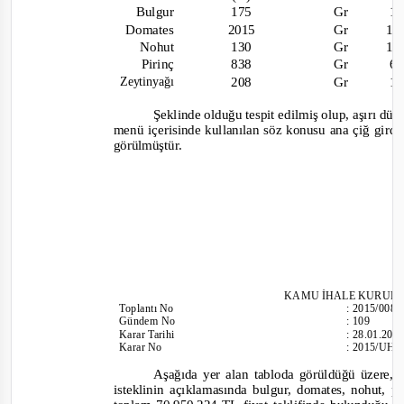
Bulgur
175
Gr
1.
Domates
2015
Gr
16
Nohut
130
Gr
16
Pirinç
838
Gr
6.
208
Gr
1.
Zeytinyağı
Ş
eklinde
olduğu tespit edilmiş olup, aşırı dü
menü içerisinde kullanılan söz konusu ana çiğ girdil
görülmüştür.
KAMU İHALE KURUL
Toplantı
No
:
2015/008
Gündem No
:
109
Karar Tarihi
:
28.01.201
Karar No
:
2015/UH.I
Aşağıda yer alan tabloda görüldüğü üzere, 
isteklinin açıklamasında bulgur, domates, nohut, pi