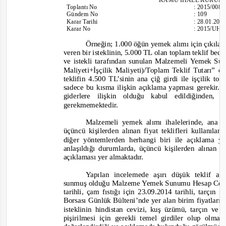
Toplantı
No
:
2015/008
Gündem No
:
109
Karar Tarihi
:
28.01.201
Karar No
:
2015/UH.I
Örneğin; 1.000 öğün yemek alımı için çıkılan 
veren bir isteklinin, 5.000 TL olan toplam teklif bed
ve istekli
tarafından sunulan Malzemeli Yemek Su
Maliyeti+İşçilik Maliyeti)/Toplam Teklif Tutarı” o
teklifin 4.500 TL’sinin ana çiğ girdi ile işçilik top
sadece bu kısma ilişkin açıklama yapması gerekir. 
giderlere ilişkin olduğu kabul edildiğinden
gerekmemektedir.
Malzemeli yemek alımı ihalelerinde, ana ç
üçüncü kişilerden alınan fiyat teklifleri kullanı
diğer yöntemlerden herhangi biri ile açıklama 
anlaşıldığı durumlarda, üçüncü kişilerden alınan fi
açıklaması yer almaktadır.
Yapılan incelemede aşırı düşük teklif a
sunmuş olduğu Malzeme Yemek Sunumu Hesap Cetvel
tarihli, çam fıstığı için 23.09.2014 tarihli, tarçın
Borsası Günlük Bülteni’nde yer alan birim fiyatları
isteklinin hindistan cevizi, kuş üzümü, tarçın ve
p
işirilmesi için gerekli temel girdiler olup olm