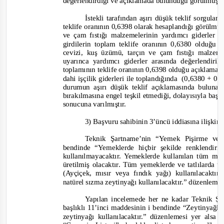
değerlendirdiği ve açıklamada bulunduğu görülmüşt
İstekli tarafından aşırı düşük teklif sorgul
teklife oranının 0,6398 olarak hesaplandığı görülmü
ve çam fıstığı malzemelerinin yardımcı giderler a
girdilerin toplam teklife oranının 0,6380 olduğu t
cevizi,
kuş üzümü, tarçın ve çam fıstığı malzem
uyarınca yardımcı giderler arasında değerlendir
toplamının teklife oranının 0,6398 olduğu açıklamad
dahi işçilik giderleri ile toplandığında
(0,6380 + 0,
durumun aşırı düşük teklif açıklamasında bulunan 
bırakılmasına engel teşkil etmediği
,
dolayısıyla başv
sonucuna varılmıştır.
3) Başvuru sahibinin 3’üncü iddiasına ilişkin
Teknik Şartname’nin “Yemek Pişirme ve 
bendinde “Yemeklerde hiçbir şekilde renklendiri
kullanılmayacaktır. Yemeklerde kullanılan tüm m
üretilmiş olacaktır. Tüm yemeklerde ve tatlılarda t
(Ayçiçek, mısır veya fındık yağı) kullanılacaktır
natürel sızma zeytinyağı kullanılacaktır.”
düzenlemes
Yapılan incelemede her ne kadar Teknik Ş
başlıklı 11’inci maddesinin i bendinde “
Zeytinyağlı
zeytinyağı kullanılacaktır.”
düzenlemesi yer alsa 