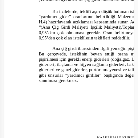
Bu ihalelerde; teklifi aşırı düşük bulunan iste
“yardımcı gider” oranlarının belirtildiği Malzem
H.4) hazırlayarak açıklaması kapsamında sunar. Açı
“(Ana Çiğ Girdi Maliyeti+İşçilik Maliyeti)/Toplam
0,95’den çok olmaması gerekir. Oran belirtmeyen
0,95’den çok olan isteklilerin teklifleri reddedilir.
Ana çiğ girdi ibaresinden ilgili yemeğin pişiri
Bu çerçevede, isteklinin beyan ettiği orana 
pişirilmesi için gerekli enerji giderleri (doğalgaz, L
giderleri, ilaçlama ve hijyen sağlama giderleri, ba
giderleri ve genel giderler, portör muayenesi ve tali çi
gibi unsurlar “yardımcı girdiler” başlığında değer
sunulması gerekmez.
KAMU İHALE KURUL