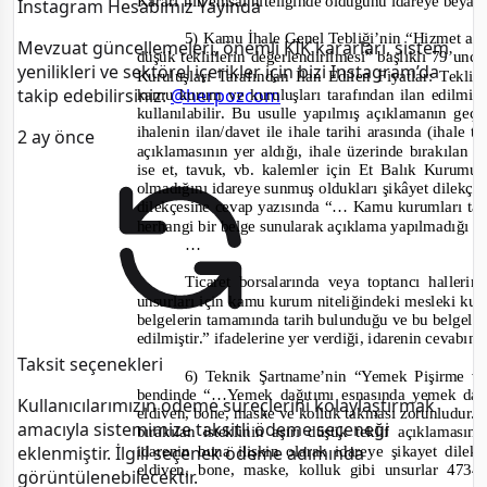
Kararı’nın emsal niteliğinde olduğunu idareye beyan
Instagram Hesabımız Yayında
5) Kamu İhale Genel Tebliği’nin “Hizmet alımı
Mevzuat güncellemeleri, önemli KİK kararları, sistem
düşük tekliflerin değerlendirilmesi” başlıklı 79’un
yenilikleri ve sektörel içerikler için bizi Instagram’da
Kuruluşları Tarafından İlan Edilen Fiyatlar: Teklif
takip edebilirsiniz:
@herpozcom
kamu kurum ve kuruluşları tarafından ilan edilmiş 
kullan
ılabilir. Bu usulle yapılmış açıklamanın geçe
ihalenin ilan/davet ile ihale tarihi arasında (ihale 
2 ay önce
açıklamasının yer aldığı, ihale üzerinde bırakılan i
ise et, tavuk, vb. kalemler için Et Balık Kurumu
olmadığını idareye sunmuş oldukları şikâyet dilekçesi
dilekçesine cevap yazısında
“… Kamu kurumları tara
herhangi bir belge sunularak açıklama yapılmadığı te
…
Ticaret borsalarında veya toptancı haller
unsurları için kamu kurum niteliğindeki mesleki kur
belgelerin tamamında tarih bulunduğu ve bu belgeler
edilmiştir.”
ifadelerine yer verdiği, idarenin cevabınd
Taksit seçenekleri
6) Teknik Şartname’nin “Yemek Pişirme ve
bendinde
“…Yemek dağıtımı esnasında yemek dağıta
Kullanıcılarımızın ödeme süreçlerini kolaylaştırmak
eldiven, bone, maske ve kolluk takması zorunludur.”
amacıyla sistemimize taksitli ödeme seçeneği
bırakılan isteklinin aşırı düşük teklif açıklaması
idarenin buna ilişkin olarak idareye şikayet dilek
eklenmiştir. İlgili seçenek ödeme adımında
eldiven, bone, maske, kolluk gibi unsurlar 47
görüntülenebilecektir.