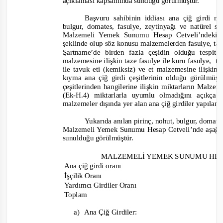
açıklaması kapsamında sunduğu görülmüştür.
Başvuru sahibinin iddiası ana çiğ girdi m
bulgur, domates, fasulye, zeytinyağı ve natürel s
Malzemeli Yemek Sunumu Hesap Cetveli’ndeki 
şeklinde olup söz konusu malzemelerden fasulye, tavuk
Şartname’de birden fazla çeşidin olduğu tespit
malzemesine ilişkin taze fasulye ile kuru fasulye,
ta
ile tavu
k eti (kemiksiz) ve et malzemesine ilişkin 
kıyma ana çiğ girdi çeşitlerinin olduğu görülmü
çeşitlerinden hangilerine ilişkin miktarların Malz
(Ek-
H.4) miktarlarla uyumlu olmadığını açıkça 
malzemeler dışında yer alan ana çiğ girdiler yapılan
Yukarıda anılan pirinç, nohut, bulgur, domates
Malzemeli Yemek Sunumu Hesap Cetveli’nde aşağıda
sunulduğu görülmüştür.
MALZEMELİ YEMEK SUNUMU HES
Ana çiğ girdi oranı
İşçilik Oranı
Yardımcı Girdiler Oranı
Toplam
a)
Ana Çiğ Girdiler: