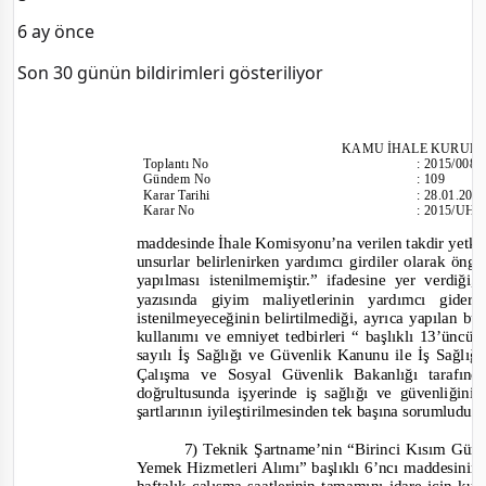
6 ay önce
Son 30 günün bildirimleri gösteriliyor
KAMU İHALE KURUL
Toplantı
No
:
2015/008
Gündem No
:
109
Karar Tarihi
:
28.01.201
Karar No
:
2015/UH.I
maddesinde İhale Komisyonu’na verilen takdir yetki
unsurlar belirlenirken yardımcı girdiler olarak ön
yapılması istenilmemiştir.”
ifadesine yer verdiği
y
azısında giyim maliyetlerinin yardımcı gid
istenilmeyeceğinin belirtilmediği, ayrıca yapılan b
kullanımı ve emniyet tedbirleri “ başlıklı 13’üncü
sayılı İş Sağlığı ve Güvenlik Kanunu ile İş Sağlı
Çalışma ve Sosyal Güvenlik Bakanlığı tarafın
doğrultusunda işyerinde iş sağlığı ve güvenliği
şartlarının iyileştirilmesinden tek başına sorumludur.
7) Teknik Şartname’nin “Birinci Kısım Gü
Yemek Hizmetleri Alımı” başlıklı 6’ncı maddesinin