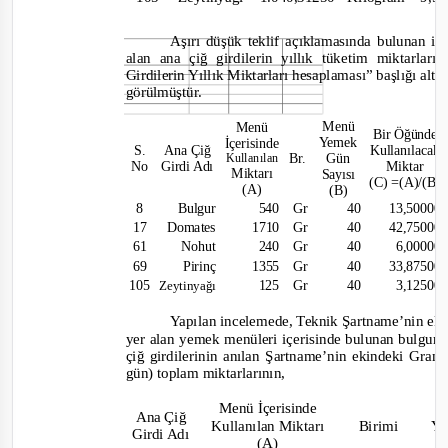
Aşırı düşük teklif açıklamasında bulunan is
alan ana çiğ girdilerin yıllık tüketim miktarla
Girdilerin Yıllık Miktarları hesaplaması” başlığı alt
görülmüştür.
Menü
Menü
Bir Öğünde
Yemek
İçerisinde
S.
Ana Çiğ
Kullanılacak
Br.
Gün
Kullanılan
No
Girdi Adı
Miktar
Miktarı
Sayısı
(C) =(A)/(B)
(A)
(B)
8
Bulgur
540 Gr
40
13,500
17 Domates
1710 Gr
40
42,750
61
Nohut
240 Gr
40
6,000
69
Pirinç
1355 Gr
40
33,875
105
125 Gr
40
3,125
Zeytinyağı
Yapılan incelemede, Teknik Şartname’nin ek
yer alan yemek menüleri içerisinde bulunan bulgur,
çiğ girdilerinin anılan Şartname’nin ekindeki Grama
gün) toplam miktarlarının
,
Menü İçerisinde
Ana Çiğ
Kullanılan Miktarı
Birimi
Yı
Girdi Adı
(A)