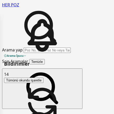
HER
POZ
Arama yap
Arama İpucu
Son Aramalar
Temizle
Bildirimler
14
Tümünü okundu işaretle