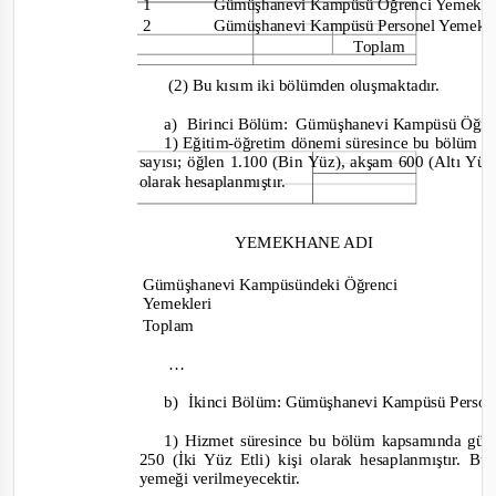
1
Gümüşhanevi Kampüsü Öğrenci Yemek 
2
Gümüşhanevi Kampüsü Personel Yemek 
Toplam
(2) Bu kısım iki bölümden oluşmaktadır.
a)
Birinci Bölüm:
Gümüşhanevi Kampüsü Öğre
1) Eğitim
-
öğretim dönemi süresince bu bölüm 
sayısı; öğlen 1.100 (Bin Yüz), akşam 600 (Altı Yüz
olarak hesaplanmıştır.
YEMEKHANE ADI
Ö
Gümüşhanevi Kampüsündeki Öğrenci
Yemekleri
Toplam
…
b)
İkinci Bölüm: Gümüşhanevi Kampüsü Perso
1) Hizmet süresince bu bölüm kapsamında gün
250 (İki Yüz Etli) kişi olarak hesaplanmıştır. 
yemeği verilmeyec
ektir.