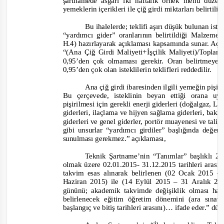
şartnamede asgari iki haftalık örnek menü düz
yemeklerin içerikleri ile çiğ girdi miktarları belirtilir
Bu ihalelerde; teklifi aşırı düşük bulunan iste
“yardımcı gider” oranlarının belirtildiği Malzem
H.4) hazırlayarak açıklaması kapsamında sunar. Açı
“(Ana Çiğ Girdi Maliyeti+İşçilik Maliyeti)/Toplam
0,95’den çok olmaması gerekir. Oran belirtmeyen
0,95’den çok olan isteklilerin teklifleri reddedilir.
Ana çiğ girdi ibaresinden ilgili yemeğin pişiri
Bu çerçevede, isteklinin beyan ettiği orana 
pişirilmesi için gerekli enerji giderleri (doğalgaz, L
giderleri, ilaçlama ve hijyen sağlama giderleri, ba
giderleri ve genel giderler, port
ör muayenesi ve tali çi
gibi unsurlar “yardımcı girdiler” başlığında değer
sunulması gerekmez.”
açıklaması,
Teknik Şartname’nin “Tanımlar” başlıklı 2
olmak üzere 02.01.2015
-
31.12.2015 tarihleri arasın
takvim esas alınarak belirlenen (02 Ocak 2015 
Haziran 2015) ile (14 Eylül 2015 – 31 Aralık 20
gününü; akademik takvimde değişiklik olması ha
belirlenecek eğitim öğretim dönemini (ara sınav
başlangıç ve bitiş tarihleri arasını)… ifade eder.”
düz