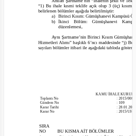
A
nılan Şartname’nin “İhalenin şekli ve Tek
“1) Bu ihale kısmi teklife açık olup 3 (üç) kısım 
belirlenen bölümler aşağıda belirtilmiştir:
a)
Birinci Kısım: Gümüşhanevi Kampüsü Ö
b)
İkinci Bölüm: Gümüşhanevi Kam
düzenlemesi,
Aynı Şartname’nin Birinci Kısım Gümüşha
Hizmetleri Alımı” başlıklı 6’ncı maddesinde
“j) Bu
sayıları bölümler itibari ile aşağıdaki tabloda gösteri
KAMU İHALE KURUL
Toplantı
No
:
2015/008
Gündem No
:
109
Karar Tarihi
:
28.01.201
Karar No
:
2015/UH.I
SIRA
NO
BU KISMA AİT BÖLÜMLER