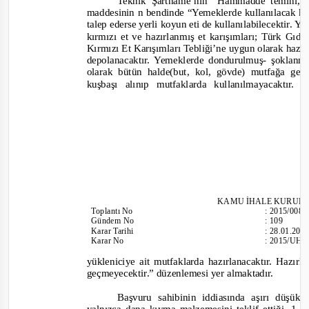
Teknik Şartname’nin “Hammadde temini, d
maddesinin n bendinde
“Yemeklerde kullanılacak kır
talep ederse yerli koyun eti de kullanılabilecektir. 
kırmızı et ve hazırlanmış et karışımları; Türk Gı
Kırmızı Et Karışımları Tebliği’ne uygun olarak hazı
depolanacaktır. Yemeklerde dondurulmuş
-
şoklanmı
olarak
bütün halde(but, kol, gövde) mutfağa get
kuşbaşı alınıp mutfaklarda kullanılmayacaktı
KAMU İHALE KURUL
Toplantı
No
:
2015/008
Gündem No
:
109
Karar Tarihi
:
28.01.201
Karar No
:
2015/UH.I
yükleniciye ait mutfaklarda hazırlanacaktır. Haz
geçmeyecektir.”
düzenlemesi yer almaktadır.
Başvuru sahibinin iddiasında aşırı düşük 