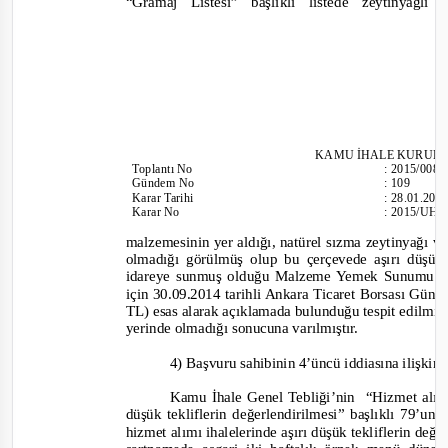
“Gramaj Listesi” başlıklı listede zeytinyağl
KAMU İHALE KURUL
Toplantı
No
:
2015/008
Gündem No
:
109
Karar Tarihi
:
28.01.201
Karar No
:
2015/UH.I
malzemesinin yer aldığı, natürel sızma zeytinyağı 
olmadığı görülmüş olup bu çerçevede aşırı düşük 
idareye sunmuş olduğu Malzeme Yemek Sunumu He
için 30.09.2014 tarihli Ankara Ticaret Borsası Günlü
TL) esas alarak açıklamada bulunduğu tespit edilmiş
yerinde olmadığı sonucuna varılmıştır.
4) Başvuru sahibinin 4’üncü iddiasına ilişkin
Kamu İhale Genel Tebliği’nin
“
Hizm
et alım
düşük tekliflerin değerlendirilmesi” başlıklı 79’u
hizmet alımı ihalelerinde aşırı düşük tekliflerin de