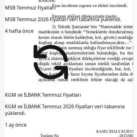
KARAR:
Esas inceleme raporu ve ekleri incelendi.
MSB Temmuz Fiyatları
İtirazen şikâyet dilekçesinde özetle,
MSB Temmuz 2026 Fiyatları veri tabanına yüklendi.
1)
Teknik Şartname’nin “Hammadde temini, 
4 hafta önce
maddesinin n bendinde
“Yemeklerde dondurulmuş
-
kesim olarak bütün halde(but, kol, gövde) mutfağa ge
kuşbaşı alınıp mutfaklarda kullanılmayacaktır…”
d
kalan isteklinin sunmuş olduğu fiyat teklifinde ise h
hazır kuşbaşı malzemelerinin bulunduğu, bu dur
ayrıca idarenin şikâyet dilekçelerine verdiği cevapta
düşük teklif açıklaması sunan istekli tarafından 
Ticaret Borsası fiyatları incelendiğinde, but, kol, 
hazır kuşbaşı ve hazır kıyma fiyatlarından daha dü
açıklama sunan isteklinin lehine olacağı da aşik
KGM ve İLBANK Temmuz Fiyatları
KGM ve İLBANK Temmuz 2026 Fiyatları veri tabanına
yüklendi.
1 ay önce
KAMU İHALE KURUL
Toplantı
No
:
2015/008