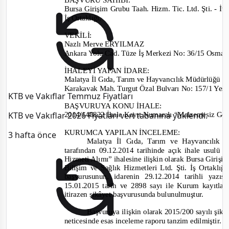
Bursa Girişim Grubu Taah. Hizm. Tic. Ltd. Şti.
-
İvm
İş Ortaklığı,
VEKİLİ:
Nazlı Merve ERYILMAZ
Ankara Yolu Cad. Tüze İş Merkezi No:
36/15 Osma
İHALEYİ YAPAN İDARE
:
Malatya İl Gıda, Tarım ve Hayvancılık Müdürlüğü 
Karakavak Mah. Turgut Özal Bulvarı No: 157/1 Yeş
KTB ve Vakıflar Temmuz Fiyatları
BAŞVURUYA KONU İHALE:
KTB ve Vakıflar 2026 Fiyatları veri tabanına yüklendi.
2014/148822
İhale Kayıt Numaralı “Malzemesiz Gen
KURUMCA YAPILAN İNCELEME
:
3 hafta önce
Malatya İl Gıda, Tarım ve Hayvancılık
tarafından
09.12.2014 tarihinde
açık ihale usulü
i
Hizmeti Alımı”
ihalesine
ilişkin olarak Bursa Girişi
Bilişim ve Sağlık Hizmetleri Ltd. Şti. İş Ortaklığ
başvurusunun, i
darenin 29.12.2014
tarihli yazıs
15.01.2015 tarih ve 2898
sayı ile Kurum kayıtlar
iti
razen şikâyet başvurusunda bulunulmuştur.
Başvuruya ilişkin olarak
2015/200
sayılı şik
neticesinde esas inceleme raporu tanzim edilmiştir.