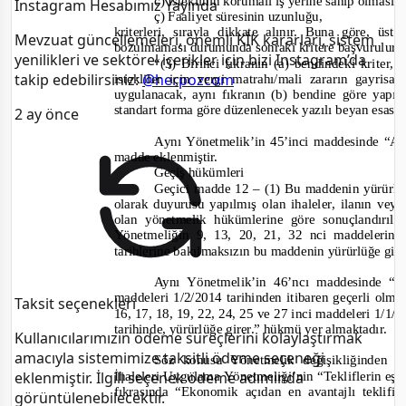
c) İsteklinin korumalı iş yerine sahip olması,
Instagram Hesabımız Yayında
ç) Faaliyet süresinin uzunluğu,
kriterleri, sırayla dikkate alınır. Buna göre, üst
Mevzuat güncellemeleri, önemli KİK kararları, sistem
bozulmaması durumunda sonraki kritere başvurulur.
yenilikleri ve sektörel içerikler için bizi Instagram’da
“(3) Birinci fıkranın (a) bendindeki kriter, 
takip edebilirsiniz:
@herpozcom
istekliler için vergi matrahı/mali zararın gayrisaf
uygulanacak, aynı fıkranın (b) bendine göre yap
standart forma göre düzenlenecek yazılı beyan esas a
2 ay önce
A
ynı Yönetmelik’in 45’inci maddesinde
“Ay
madde eklenmiştir.
Geçiş hükümleri
Geçici madde 12 – (1) Bu maddenin yürürlüğe
olarak duyurusu yapılmış olan ihaleler, ilanın vey
olan yönetmelik hükümlerine göre sonuçlandırı
Yönetmeliğin 9, 13, 20, 21, 32 nci maddelerin
tarihlerine bakılmaksızın bu maddenin yürürlüğe girdi
Aynı Yönetmelik’in 46’ncı maddesinde
“B
maddeleri 1/2/2014 tarihinden itibaren geçerli olma
Taksit seçenekleri
16, 17, 18, 19, 22, 24, 25 ve 27 inci maddeleri
1/1/2
tarihinde, yürürlüğe girer.”
hükmü yer almaktadır.
Kullanıcılarımızın ödeme süreçlerini kolaylaştırmak
amacıyla sistemimize taksitli ödeme seçeneği
Söz konusu Yönetmelik değişikliğinden 
İhaleleri Uygulama Yönetmeliği’nin “Tekliflerin eşi
eklenmiştir. İlgili seçenek ödeme adımında
fıkrasında
“Ekonomik açıdan en avantajlı teklifin
görüntülenebilecektir.