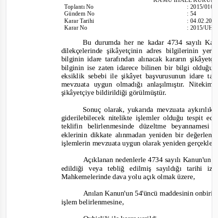
Toplantı
No
:
2015/010
Gündem No
:
54
Karar Tarihi
:
04.02.201
Karar No
:
2015/UH.I
Bu durumda
her ne kadar 4734 sayılı Ka
dilekçelerinde şikâyetçinin adres bilgilerinin 
bilginin idare tarafından alınacak kararın şikâyet
bilginin is
e zaten idarece bilinen bir bilgi olduğu
eksiklik sebebi ile şikâyet başvurusunun idare t
mevzuata uygun olmadığı anlaşılmıştır. Nitekim
şikâyetçiye bildirildiği görülmüştür.
Sonuç olarak, yukarıda mevzuata aykırılıkla
giderilebilecek nitelikte işlemler olduğu tespit 
teklifin
belirlenmesinde düzeltme beyannamesi 
eklerinin dikkate alınmadan yeniden bir değerle
işlemlerin mevzuata uygun olarak yeniden gerçekleş
Açıklanan nedenlerle 4734 sayılı Kanun'un 6
edildiği veya tebliğ edilmiş sayıldığı tarihi
Mahkemelerinde dava yolu açık olmak üzere,
Anılan Kanun'un 54'üncü maddesinin onbirinci
işl
em belirlenmesine,