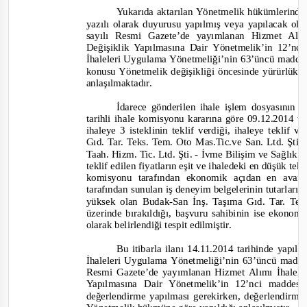
Yukarıda aktarılan Yönetmelik hükümlerinde
yazılı olarak duyurusu yapılmış veya yapılacak ola
sayılı Resmi Gazete’de yayımlanan Hizmet Al
Değişiklik Yapılmasına Dair Yönetmelik’in 12’nc
İhaleleri Uygulama Yönetmeliği’nin 63’üncü maddesi
konusu Yönetmelik değişikliği öncesinde yürürlü
anlaşılmaktadır.
İdarece gönderilen ihale işlem dosyasının
tarihli ihale komisyonu
kararına göre 09.12.2014 ta
ihaleye 3 isteklinin teklif verdiği, ihaleye teklif v
Gıd. Tar. Teks. Tem. Oto Mas.Tic.ve San. Ltd. Şti
Taah. Hizm. Tic. Ltd. Şti.
-
İvme Bilişim ve Sağlık Hi
teklif edilen fiyatların eşit ve ihaledeki en düşük te
komisyonu tarafından ekonomik açıdan en avantaj
tarafından sunulan iş deneyim belgelerinin tutarları 
yüksek olan Budak
-
San İnş. Taşıma Gıd. Tar. Te
üzerinde bırakıldığı, başvuru sahibinin ise ekonomi
olarak belirlendiği tespit edilmiştir.
Bu itibarla ilanı 14.11.2014 tarihinde yapı
İhaleleri Uygulama Yönetmeliği’n
in
63’üncü maddes
Resmi Gazete’de yayımlanan Hizmet Alımı İhalel
Yapılmasına Dair Yönetmelik’in 12’nci maddesi 
değerlendirme yapılması gerekirken, değerlendirme