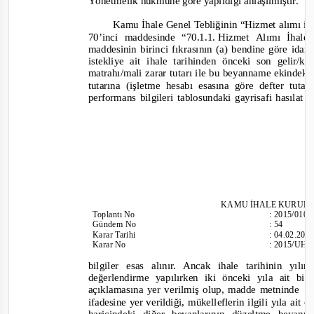
Yönetmelik hükmüne göre yapıldığı anlaşılmıştır
.
Kamu İhale Genel Tebliğinin “Hizmet alımı ihal
70’i
nci maddesinde
“70.1.1. Hizmet
Alımı İhale
maddesinin birinci fıkrasının (a) bendine göre ida
istekliye ait ihale tarihinden önceki son gelir/k
matrahı/mali zarar tutarı ile bu beyanname ekindeki 
tutarına (işletme hesabı esasına göre defter tut
performans bilgileri tablosundaki gayrisafi hasılat
KAMU İHALE KURUL
Toplantı
No
:
2015/010
Gündem No
:
54
Karar Tarihi
:
04.02.201
Karar No
:
2015/UH.I
bilgiler esas alınır. Ancak ihale tarihinin y
değerlendirme yapılırken iki önceki yıla ait bil
açıklamasına yer verilmiş olup, madde metninde
“
ifadesine yer verildiği, mükelleflerin ilgili yıla ait 