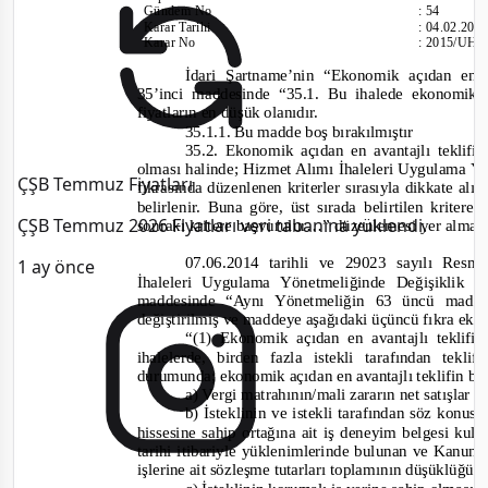
Gündem No
:
54
Karar Tarihi
:
04.02.201
Karar No
:
2015/UH.I
İdari Şartname’nin “Ekonomik açıdan en av
35’inci maddesinde
“35.1. Bu ihalede ekonomik aç
fiyatların en düşük olanıdır.
35.1.1. Bu madde boş bırakılmıştır
35.2. Ekonomik açıdan en avantajlı teklifin
olması halinde; Hizmet Alımı İhaleleri Uygulama Y
ÇŞB Temmuz Fiyatları
fıkrasında düzenlenen kriterler sırasıyla dikkate al
belirlenir. Buna göre, üst sırada belirtilen kriter
ÇŞB Temmuz 2026 Fiyatları veri tabanına yüklendi.
sonraki kritere başvurulur…”
düzenlemesi yer almak
07.06.2014 tarihli ve 29023 sayılı Re
1 ay önce
İhaleleri Uygulama Yönetmeliğinde Değişiklik 
maddesinde
“Aynı Yönetmeliğin 63 üncü maddes
değiştirilmiş ve maddeye aşağıdaki üçüncü fıkra ekl
“(1) Ekonomik açıdan en avantajlı teklifin
ihalelerde, birden fazla istekli tarafından tek
durumunda; ek
onomik açıdan en avantajlı teklifin b
a) Vergi matrahının/mali zararın net satışlar 
b) İsteklinin ve istekli tarafından söz konusu
hissesine sahip ortağına ait iş deneyim belgesi kull
tarihi itibariyle yüklenimlerinde bulunan ve Kanu
işlerine ait sözleşme tutarları toplamının düşüklüğü,