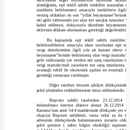
haricindeki diğer beyanlarının düzeltme beyanna
alındığında, eşit teklif sahibi istekliler arasından
isteklinin belirlenmesi amacıyla isteklilerin ilgil
vermiş oldukları en son “yıllık beyanname”lerindek
eki gelir tablosunda yer a
lan net satışlar tutarının 
kabul edilmesi, dolayısıyla düzeltme beyannames
eklerinin dikkate alınmaması gerektiği değerlendiril
Bu kapsamda eşit teklif sahibi istekliler
belirlenebilmesi amacıyla idare tarafından eşit tek
vergi dairelerinden ilgili yıla ait kanuni süresi 
beyanname”lerinde belirlenmiş olan vergi matrahı/ma
gelir tablosunda yer verilen net satış tutarlarının i
vergi matrahı/mali zararların net satış tutarlarına 
avantajlı teklif ile ekonomik açıdan en avantajlı iki
gerektiği sonucuna varılmıştır.
Diğer taraftan itirazen şikâyet dilekçesinde
şekil yönünden reddedilmesine it
iraz edilmektedir.
Başvuru sahibi tarafından 23.12.2014 t
bulunulması üzerine idarece alınan 26.12.2014 ta
Kanunu’nun amir 54/4 maddesinde dilekçede yer veril
olup;(a) Başvuru sahibinin, varsa vekil ya da t
adresinin dilekçelerde bulunmasının zorunlu old
şekil şartının ( adres bilgisi eksikliği) taşım