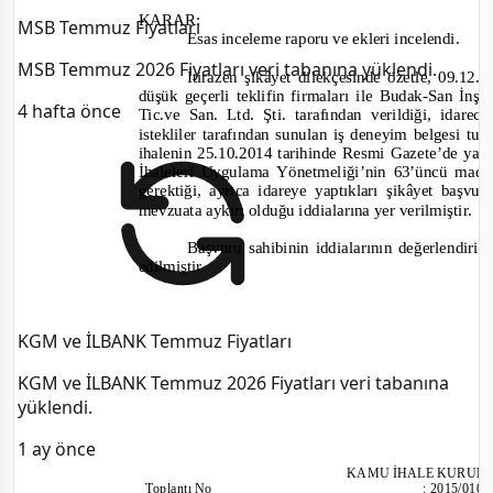
KARAR:
MSB Temmuz Fiyatları
Esas inceleme raporu ve ekleri incelendi.
MSB Temmuz 2026 Fiyatları veri tabanına yüklendi.
İtirazen şikâyet dilekçesinde özetle, 09.12.
düşük geçerli teklifin firmaları ile Bu
dak-
San İnş.
4 hafta önce
Tic.ve San. Ltd. Şti. tarafından verildiği, idare
istekliler tarafından sunulan iş deneyim belgesi tut
ihalenin 25.10.2014
tarihinde Resmi Gazete’de yay
İhaleleri Uygulama Yönetmeliği’nin 63’üncü madd
gerektiği, ayrıca idareye yaptıkları şikâyet başv
mevzuata ay
kırı olduğu
i
ddialarına yer verilmiştir.
Başvuru sahibinin iddialarının değerlendiril
edilmiştir.
KGM ve İLBANK Temmuz Fiyatları
KGM ve İLBANK Temmuz 2026 Fiyatları veri tabanına
yüklendi.
1 ay önce
KAMU İHALE KURUL
Toplantı
No
:
2015/010