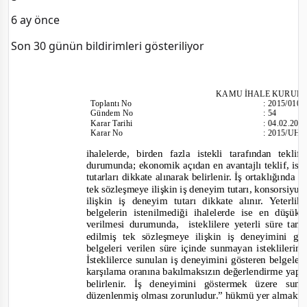
6 ay önce
Son 30 günün bildirimleri gösteriliyor
KAMU İHALE KURUL
Toplantı
No
:
2015/010
Gündem No
:
54
Karar Tarihi
:
04.02.201
Karar No
:
2015/UH.I
ihalelerde, birden fazla istekli tarafından tek
durumunda; ekonomik açıdan en avantajlı teklif, iste
tutarları dikkate alınarak belirlenir. İş ortaklığında
tek sözleşmeye ilişkin iş deneyim tutarı, konsorsiyu
ilişkin iş deneyim tutarı dikkate alınır. Yeterl
belgelerin istenilmediği ihalelerde ise en düşük
verilmesi durumunda,
isteklilere yeterli süre t
edilmiş tek sözleşmeye ilişkin iş deneyimini gö
belgeleri verilen süre içinde sunmayan isteklilerin
İsteklilerce sunulan iş deneyimini gösteren belgeler
kar
şılama oranına bakılmaksızın değerlendirme yapıl
belirlenir. İş deneyimini göstermek üzere su
düzenlenmiş olması zorunludur.”
hükmü yer almakta