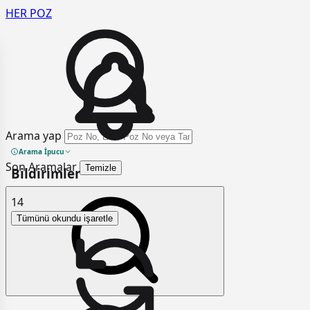
HER
POZ
Arama yap
Arama İpucu
Son Aramalar
Temizle
Bildirimler
14
Tümünü okundu işaretle