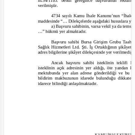
m.54/11b.c bendi gereğince başvurunun reddine 
verilmiştir.
4734 sayılı Kamu İhale Kanunu’nun “İhalele
maddesinde
“… Dilekçelerde aşağıdaki hususlara yer
a) Başvuru sahibinin, varsa vekil ya da temsil
…”
hükmü yer almaktadır.
Başvuru sahibi Bursa Girişim Grubu Taah. 
Sağlık Hizmetleri Ltd. Şti. İş Ortaklığının şikâyet 
adres bilgilerine şikâyet dilekçesinde yer verilmediğ
Ancak başvuru sahibi isteklinin teklifi
isteklinin açık adresinin yer aldığı, öte yandan ke
mektubunda yer alan adrese gönderildiği ve bu kar
bildirim makbuzunun idarede bulunduğu dikkate al
idarece bilindiği anlaşılmaktadır.
KAMU İHALE KURUL