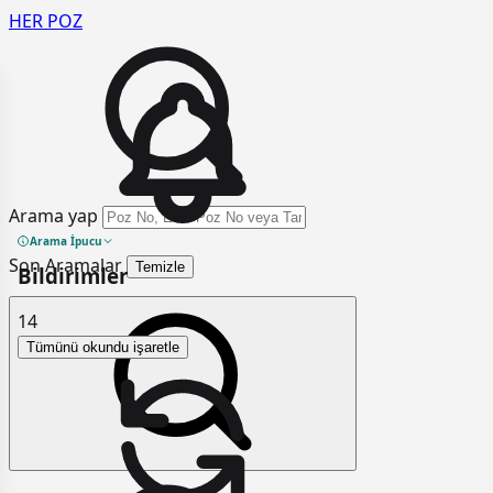
HER
POZ
Arama yap
Arama İpucu
Son Aramalar
Temizle
Bildirimler
14
Tümünü okundu işaretle