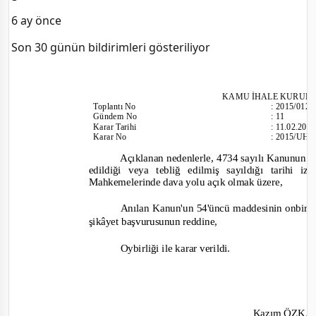
6 ay önce
Son 30 günün bildirimleri gösteriliyor
KAMU İHALE KURUL
Toplantı
No
:
2015/012
Gündem No
:
11
Karar Tarihi
:
11.02.201
Karar No
:
2015/UH.I
Açıklanan nedenlerle, 4734 sayılı Kanunun 6
edildiği veya tebliğ edilmiş sayıldığı tarihi
Mahkemelerinde dava yolu açık olmak üzere,
Anılan Kanun'un 54'üncü maddesinin onbirinc
şikâyet başvurusunun reddine,
Oybirliği
ile karar verildi.
Kazım ÖZK