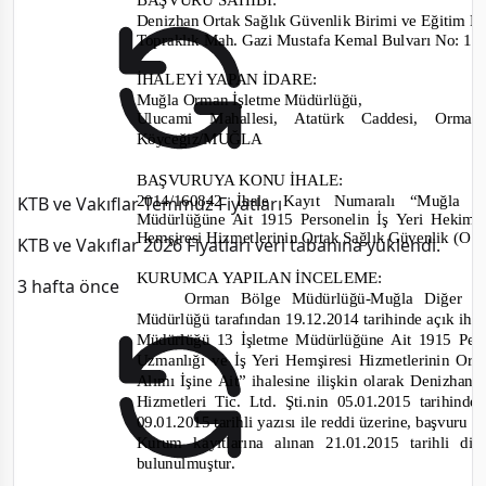
Denizhan Ortak Sağlık Güvenlik Birimi ve Eğitim Hiz
Topraklık Mah. Gazi Mustafa Kemal Bulvarı No: 1
İHALEYİ YAPAN İDARE
:
Muğla Orman İşletme Müdürlüğü,
Ulucami Mahallesi, Atatürk Caddesi, Or
Köyceğiz/MUĞLA
BAŞVURUYA KONU İHALE:
2014/160842
İhale Kayıt Numaralı “Muğla
KTB ve Vakıflar Temmuz Fiyatları
Müdürlüğüne Ait 1915 Personelin İş Yeri Hekiml
Hemşiresi Hizmetlerinin Ortak Sağlık Güvenlik (O
S
KTB ve Vakıflar 2026 Fiyatları veri tabanına yüklendi.
KURUMCA YAPILAN İNCELEME
:
3 hafta önce
Orman Bölge Müdürlüğü
-
Muğla Diğer Ö
Müdürlüğü tarafından
19.12.2014 tarihinde
açık iha
Müdürlüğü 13 İşletme Müdürlüğüne Ait 1915 Pers
Uzmanlığı
v
e İş Yeri Hemşiresi Hizmetlerinin Ort
Alımı İşine Ait”
ihalesine
ilişkin olarak Denizhan
Hizmetleri Tic. Ltd. Şti.
nin 05.01.2015
tarihinde
09.01.2015 tarih
li yazısı ile reddi üzerine, başvuru s
Kurum kayıtlarına alınan
21.01.2015
tarihli di
bulun
ulmuştur.