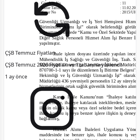
Gündem No
:
11
Karar Tarihi
:
11.02.201
Karar No
:
2015/UH.I
Güvenliği Uzmanlığı ve İş Yeri Hemşiresi Hizme
Biriminden Alımı İşi” olarak belirlendiği görü
kapsamında ihalede
“Kamu ve Özel Sektörde Yapıla
Diğer Sağlık Personeli Hizmet Alım İşi Benzer İş 
yapılmıştır.
ÇŞB Temmuz Fiyatları
İhale işlem dosyası üzerinde yapılan ince
Mühendislik İş Sağlığı ve Güvenliği İnş. Taah. Sa
ÇŞB Temmuz 2026 Fiyatları veri tabanına yüklendi.
Müdürlüğü Güney Ege Linyitleri İşletme Müdürlüğü
870700-1-1 s
ayı ile düzenlenen İş Bitirme Belgesi’n
Hekimliği ve İş Güvenliği Uzmanlığı İşi” olarak 
1 ay önce
Müdürlüğü 436 yevmiyeli personelin 12 ay süreyle i
hizmetlerinin ortak sağlık güvenlik biriminden alım 
Kamu İhale Kanunu’nun “İhaleye katılımd
maddesinde, ihaleye katılacak isteklilerden, mesleki
ilişkin olarak kamu veya özel sektöre bedel içere
ihale konusu iş veya benzer işlere ilişkin iş deney
bağlanmış,
Hizmet Alımı İhaleleri Uygulama Yönet
maddesinde ise benzer işin, ihale konusu iş vey