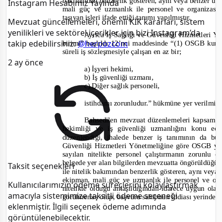
bakımından benzerlik gösteren, aynı veya benzer usul
Instagram Hesabımız Yayında
mali güç ve uzmanlık ile personel ve organizas
taşıyan işleri ifade ettiği tanımı yapılmıştır.
Mevzuat güncellemeleri, önemli KİK kararları, sistem
yenilikleri ve sektörel içerikler için bizi Instagram’da
Ayrıca İş Sağlığı ve Güvenliği Hizmetleri Y
takip edebilirsiniz:
@herpozcom
birimi” başlıklı 12’nci maddesinde “
(1) OSGB kurul
süreli iş sözleşmesiyle çalışan en az bir;
2 ay önce
a) İşyeri hekimi,
b) İş güvenliği uzmanı,
c) Diğer sağlık personeli,
istihdamı zorunludur.”
hükmüne yer verilmişt
Bahsedilen mevzuat düzenlemeleri kapsamınd
hek
imliği ve iş güvenliği uzmanlığını konu ed
düzenlendiği, ihalede benzer iş tanımının da b
Güvenliği Hizmetleri Yönetmeliğine göre OSGB yetk
sayılan nitelikte personel çalıştırmanın zorunlu 
belgede yer alan bilgilerden mevzuatta öngörüldüğü ş
Taksit seçenekleri
ile nitelik bakımından benzerlik gösteren, aynı veya b
ekipman, mali güç ve uzmanlık ile personel ve or
Kullanıcılarımızın ödeme süreçlerini kolaylaştırmak
nitelikte olduğu anlaşıldığından idarece uygun ol
amacıyla sistemimize taksitli ödeme seçeneği
görülmemiş olup, başvuru sahibinin iddiası yerinde
eklenmiştir. İlgili seçenek ödeme adımında
görüntülenebilecektir.