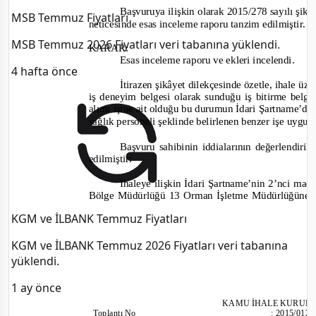
Başvuruya ilişkin olarak
2015/278
sayılı şik
MSB Temmuz Fiyatları
neticesinde esas inceleme raporu tanzim edilmiştir.
MSB Temmuz 2026 Fiyatları veri tabanına yüklendi.
KARAR:
Esas inceleme raporu ve ekleri incelendi.
4 hafta önce
İtirazen şikâyet dilekçesinde özetle, ihale ü
iş deneyim belgesi olarak sunduğu iş bitirme belg
alımı işine ait olduğu bu durumun İdari Şartname’de 
sağlık personeli şeklinde belirlenen benzer işe uygu
Başvuru sahibinin iddialarının değerlendiri
edilmiştir:
İhaleye ilişkin İdari Şartname’nin 2’nci m
Bölge Müdürlüğü 13 Orman İşletme Müdürlüğüne Ai
KGM ve İLBANK Temmuz Fiyatları
KGM ve İLBANK Temmuz 2026 Fiyatları veri tabanına
yüklendi.
1 ay önce
KAMU İHALE KURUL
Toplantı
No
:
2015/012