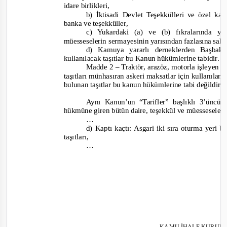
idare birlikleri,
b) İktisadi Devlet Teşekkülleri ve özel k
banka ve teşekküller,
c) Yukardaki (a) ve (b) fıkralarında y
müesseselerin sermayesinin yarısından fazlasına sah
d) Kamuya yararlı derneklerden Başbaka
kullanılacak taşıtlar bu Kanun hükümlerine tabidir.
Madde 2
– Traktör, arazöz, motorla işleyen h
taşıtları münhasıran askeri maksatlar için kullanıla
bulunan taşıtlar bu kanun hükümlerine tabi değildir.
”
Aynı Kanun’un “Tarifler” başlıklı 3’üncü
hükmüne giren bütün daire, teşekkül ve müesseseler
…
d) Kaptı kaçtı: Asgari iki sıra oturma yeri
taşıtları,
…
KAMU İHALE KURUL