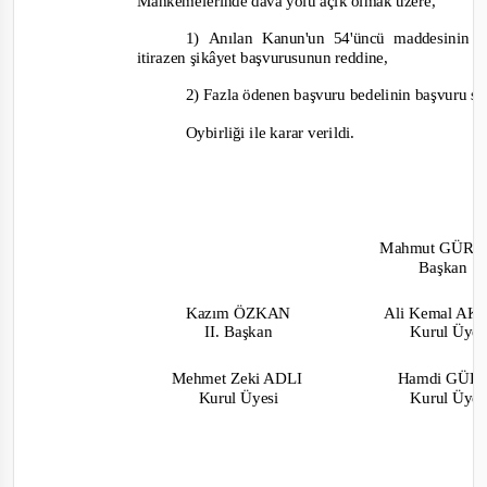
Mahkemelerinde dava yolu açık olmak üzere,
1)
Anılan Kanun'un 54'üncü maddesinin on
itirazen şikâyet başvurusunun reddine,
2) Fazla
ödenen başvuru be
delinin
başvuru sah
Oybirliği
ile karar verildi.
Mahmut GÜR
Başkan
Kazım ÖZKAN
Ali Kemal A
II. Başkan
Kurul Üye
Mehmet Zeki ADLI
Hamdi GÜ
Kurul Üyesi
Kurul Üye