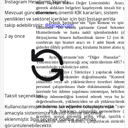
Instagram Hesabımız Yayında
Kara Taşıtları Kasko Değer Listesindeki
Aracın
girerek aldıkları belgeleri kaşeleyerek imzalı bir şe
Mevzuat güncellemeleri, önemli KİK kararları, sistem
düzenlemesi,
yenilikleri ve sektörel içerikler için bizi Instagram’da
Teknik Şartname’nin “İşin konusu ve işin t
takip edebilirsiniz:
@herpozcom
fıkrasında “
Bu teknik şartname Genel Sekreterl
Hizmetlerinde ve hasta nakil işlemlerindeki (diy
2 ay önce
ihtiyaçlarına binaen kullanılmak üzere 12 (on iki
combivan tipi hizmet aracı ve 1 adet binek otomo
giderler dâhil) şoförlü araç kiralama hizmet alımı işid
Aynı Şartname’nin “Diğer Hususlar” ba
Yüklenicinin çalıştıracağı araç sürücülerinin 4857 sa
sorumluluğu yükleniciye aittir.
10.3. İşçiye ( Sürücüye ) yapılacak ödemel
maddesindeki hükümler doğrultusunda “Kontrol t
yüklenici veya alt yüklenicilerce ücretleri öden
personel
çalıştırılması ihale dokümanında öngörü
üzerinde bir ödeme yapılması istenmişse, belirlene
Taksit seçenekleri
ödenip ödenmediğini kontrol ederek veya bu kon
değerlendirerek, yükleniciden ve alt yüklenicilerde
Kullanıcılarımızın ödeme süreçlerini kolaylaştırmak
yüklenicinin hak edişinden ödenmesini sağlar.”yapıl
10.4. Yüklenici çalıştırdığı personellere
amacıyla sistemimize taksitli ödeme seçeneği
ücretleri, sosyal güvenlik primi, vergi, işsizlik
eklenmiştir. İlgili seçenek ödeme adımında
yükleniciye aittir. Yüklenici, çalıştırılacak sürücü
görüntülenebilecektir.