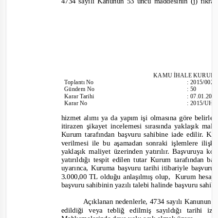
4734 sayılı Kanunun 53 üncü maddesinin (j) fıkra
KAMU İHALE KURUL
Toplantı
No
:
2015/002
Gündem No
:
50
Karar Tarihi
:
07.01.201
Karar No
:
2015/UH.I
hizmet alımı ya da yapım işi olmasına göre belirlen
itirazen şikayet incelemesi sırasında yaklaşık mal
Kurum tarafından başvuru sahibine iade edilir. Kısm
verilmesi ile bu aşamadan sonraki işlemlere iliş
yaklaşık maliyet üzerinden yatırılır. Başvuruya k
yatırıldığı tespit edilen tutar Kurum tarafından ba
uyarınca, Kuruma başvuru tarihi itibariyle başvuru 
3.000,00 TL olduğu anlaşılmış olup,
Kurum hesapla
başvuru sahibinin yazılı talebi halinde başvuru sahi
Açıklanan nedenlerle, 4734 sayılı Kanunun 6
edildiği veya tebliğ edilmiş sayıldığı tarihi