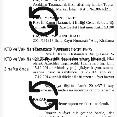
Azaklılar Taşımacılık Hizmetleri İnş. Emlak Toplu Tem
Yeniköy Mah. Merkez İşhanı Kat:3 No:306 RİZE
İHALEYİ YAPAN İDARE
:
Rize İli Kamu Hastaneleri Birliği Genel Sekreterliği
Eminettin Mah. Rize Devlet Hastanesi Kat:1 53100
BAŞVURUYA KONU İHALE:
2014/151917
İhale Kayıt Numaralı “Araç Kiralama H
KTB ve Vakıflar Temmuz Fiyatları
KURUMCA YAPILAN İNCELEME
:
Rize İli Kamu Hastaneleri Birliği Genel Sekr
KTB ve Vakıflar 2026 Fiyatları veri tabanına yüklendi.
açık ihale usulü
ile
yapılan “Araç Kiralama Hizme
olarak
Azaklılar Taşımacılık Hizmetleri İnş. Emla
15.12.2014
tarihinde yaptığı şikâ
yet
başvurusunun, i
3 hafta önce
üzerine, başvuru sahibin
ce 18.12.2014 tarih ve 
17.12.2014
tarihli dilekçe ile itirazen şikâyet başv
Başvuruya ilişkin olarak
2014/3711
sayı
inceleme neticesinde esas inceleme raporu tanzim ed
KARAR:
Esas inceleme raporu ve ekleri incelendi.
İtirazen şikâyet dilekçesinde özetle, ida