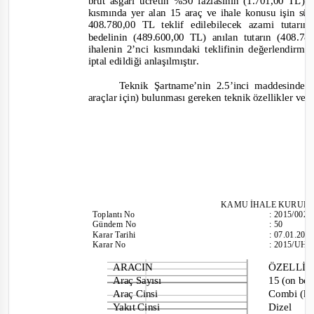
brüt asgari ücretin %50 fazlasının (1.701,00 TL)
kısmında yer alan 15 araç ve ihale konusu işin sü
408.780,00 TL teklif edilebilecek azami tutarın
bedelinin (489.600,00 TL) anılan tutarın (408.
ihalenin 2’nci kısmındaki teklifinin değerlendirme
iptal edildiği anlaşılmıştır.
Teknik Şartname’nin 2.5’inci maddesinde 
araçlar için) bulunması gereken teknik özellikler ve
KAMU İHALE KURUL
Toplantı
No
:
2015/002
Gündem No
:
50
Karar Tarihi
:
07.01.201
Karar No
:
2015/UH.I
ARACIN
ÖZELLİK
Araç Sayısı
15 (on be
Araç Cinsi
Combi (ka
Yakıt Cinsi
Dizel