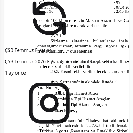
Gündem No
:
50
Karar Tarihi
:
07.01.201
Karar No
:
2015/UH.I
her bir 100 kilometre için Makam Aracında ve Combi
araçlarda ise 9 Litre olarak verilecektir.
…
25.3.1.
Sözleşme süresince kullanılacak iha
onarım,amortisman, kiralama, vergi, sigorta, sgk,şo
ÇŞB Temmuz Fiyatları
fiyata dahildir…
” düzenlemesi,
ÇŞB Temmuz 2026 Fiyatları veri tabanına yüklendi.
Aynı Şartname’nin “Kısmi teklif verilmesi”
ihaled
e kısmi teklif verilebilir.
20.2. Kısmi teklif verilebilecek kısımların liste
1 ay önce
Aynı Şartname’nin ekindeki listede “
Sıra No
Açıklama
1
Binek Tipi Hizmet Aracı
2
Combivan Tipi Hizmet Ara
çları
3
Minibüs Tipi Hizmet Araçları
” düzenlemesi,
Aynı Şartname’nin “İhaleye katılabilmek için
başlıklı 7’nci maddesinde “
…7.5.2. İstekli firmalar t
“Türkiye Sigorta ,Reasürans ve Emeklilik Şirketle