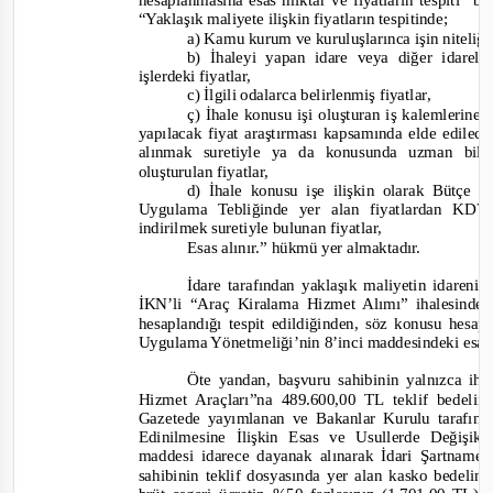
hesaplanmasına esas miktar ve fiyatların tespiti” ba
“
Yaklaşık maliyete ilişkin fiyatların tespitinde;
a) Kamu kurum ve kuruluşlarınca işin niteliği
b) İhaleyi yapan idare veya diğer idarel
işlerdeki fiyatlar,
c) İlgili odalarca belirlenmiş fiyatlar,
ç) İhale konusu işi oluşturan iş kalemlerine v
yapılacak fiyat araştırması kapsamında elde edilecek
alınmak suretiyle ya da konusunda uzman bilir
oluşturulan fiyatlar,
d) İhale konusu işe ilişkin olarak Bütçe
Uygulama Tebliğinde yer alan fiyatlardan KDV 
indirilmek suretiyle bulunan fiyatlar,
Esas alınır.
” hükmü yer almaktadır.
İdare tarafından yaklaşık maliyetin idare
İKN’li “Araç Kiralama Hizmet Alımı” ihalesindeki
hesaplandığı tespit edildiğinden, söz konusu hes
Uygulama Yönetmeliği’nin 8’inci maddesindeki esas
Öte yandan, başvuru sahibinin yalnızca i
Hizmet Araçları”na 489.600,00 TL teklif bedeli
Gazetede yayımlanan ve Bakanlar Kurulu tarafınd
Edinilmesine İlişkin Esas ve Usullerde Değişi
maddesi idarece dayanak alınarak İdari Şartname
sahibinin teklif dosyasında yer alan kasko bedelini