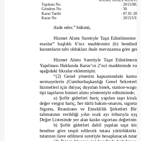
Toplantı
No
:
2015/002
Gündem No
:
50
Karar Tarihi
:
07.01.201
Karar No
:
2015/UH.I
ifade eder.
” hükmü,
Hizmet Alımı Suretiyle Taşıt Edinilmesine İ
esaslar” başlıklı 6’ncı maddesinin (h) bendinde
kurumların tabi oldukları ihale mevzuatına göre gerçek
Hizmet Alımı Suretiyle Taşıt Edinilmesin
Yapılması Hakkında Karar’ın 2’nci maddesinde ise 
aşağıdaki fıkralar eklenmiştir.
“(2) Genel yönetim kapsamındaki kamu i
sermayelerin (Cumhurbaşkanlığı Genel Sekreterl
hizmetleri için ihtiyaç duyulan binek, station
-wagon, 
tipi taşıtların hizmet alımı yöntemiyle ediniminde;
a) Şoför giderleri hariç yapılan taşıt kira
değer vergisi hariç, her türlü bakım
-
onarım, sigorta v
Sigorta, Reasürans ve Emeklilik Şirketleri Bi
talimatının verildiği yılın ocak ayı itibarıyla u
Değer Listesinde yer alan kasko sigortası değerinin 
b) Şoför giderleri dahil yapılan taşıt kir
bendine göre tespit edilecek tutara yürürlükteki 
tutarının ilave edilmesi suretiyle hesaplanacak tutar