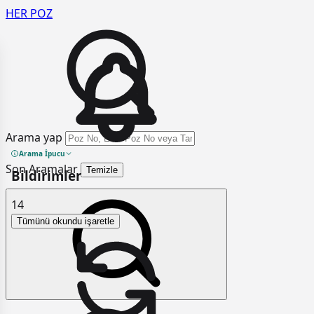
HER
POZ
Arama yap
Arama İpucu
Son Aramalar
Temizle
Bildirimler
14
Tümünü okundu işaretle