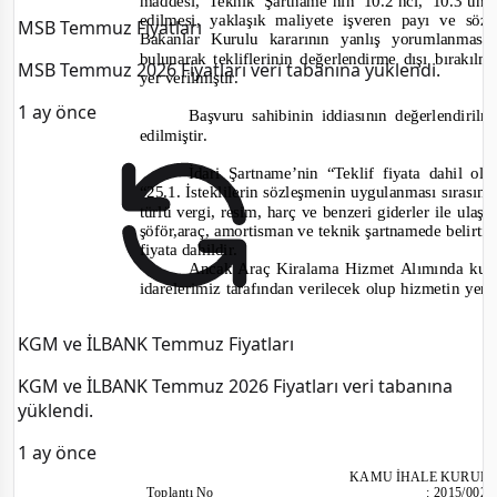
maddesi, Teknik Şartname’nin 10.2’nci, 10.3’ü
edilmesi, yaklaşık maliyete işveren payı ve sö
MSB Temmuz Fiyatları
Ba
kanlar Kurulu kararının yanlış yorumlanması
bulunarak tekliflerinin değerlendirme dışı bırakıl
MSB Temmuz 2026 Fiyatları veri tabanına yüklendi.
yer verilmiştir.
1 ay önce
Başvuru sahibinin iddia
s
ının değerlendiril
edilmiştir.
İdari Şartname’nin “Teklif fiyata dahil ol
“
25.1. İsteklilerin sözleşmenin uygulanması sırasın
türlü vergi, resim, harç ve benzeri giderler ile ulaşı
şöför,araç, amortisman ve teknik şartnamede belirtil
fiyata dahildir.
Ancak Araç Kiralama Hizmet Alımında kullan
idarelerimiz
tarafından verilecek olup hizmetin yerin
KGM ve İLBANK Temmuz Fiyatları
KGM ve İLBANK Temmuz 2026 Fiyatları veri tabanına
yüklendi.
1 ay önce
KAMU İHALE KURUL
Toplantı
No
:
2015/002