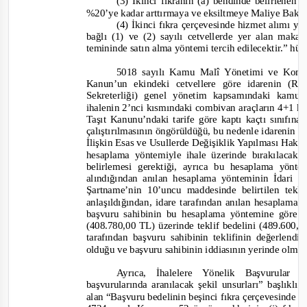
(3) İkinci fıkranın (a) bendinde belirlenen or
%20’ye kadar arttırmaya ve eksiltmeye Maliye Bakanl
(4) İkinci fıkra çerçevesinde hizmet alımı y
bağlı (1) ve (2) sayılı cetvellerde yer alan maka
temininde satın alma yöntemi tercih edilecektir.
” hük
5018 sayılı Kamu Malî Yönetimi ve Kon
Kanun’un ekindeki cetvellere göre idarenin (R
Sekreterliği) genel yönetim kapsamındaki kamu 
ihalenin 2’nci kısmındaki combivan araçların 4+1 ko
Taşıt Kanunu’ndaki tarife göre kaptı kaçtı sınıfına
çalıştırılmasının öngörüldüğü, bu nedenle idarenin 
İlişkin Esas ve Usullerde Değişiklik Yapılması Hakk
hesaplama yöntemiyle ihale üzerinde bırakılacak i
belirlemesi gerektiği, ayrıca bu hesaplama yönt
alındığından anılan hesaplama yönteminin İdari 
Şartname’nin 10’uncu maddesinde belirtilen tekli
anlaşıldığından, idare tarafından anılan hesaplama 
başvuru sahibinin bu hesaplama yöntemine göre el
(408.780,00 TL) üzerinde teklif bedelini (489.600,
tarafından başvuru sahibinin teklifinin değerlen
olduğu ve başvuru sahibinin iddiasının yerinde olma
Ayrıca, İhalelere Yönelik Başvurular
başvurularında aranılacak şekil unsurları” başlıklı
alan
“Başvuru bedelinin beşinci fıkra çerçevesinde t