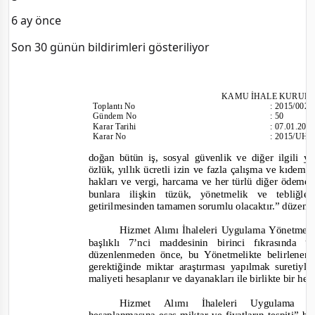
6 ay önce
Son 30 günün bildirimleri gösteriliyor
KAMU İHALE KURUL
Toplantı
No
:
2015/002
Gündem No
:
50
Karar Tarihi
:
07.01.201
Karar No
:
2015/UH.I
doğan bütün iş, sosyal güvenlik ve diğer ilgili y
özlük, yıllık ücretli izin ve fazla çalışma ve kıdeme
hakları ve vergi, harcama ve her türlü diğer ödeme
bunlara ilişkin tüzük, yönetmelik ve tebliğl
getirilmesinden tamamen sorumlu olacaktır.
” düzenl
Hizmet Alımı İhaleleri Uygulama Yönetmeliğ
başlıklı 7’nci maddesinin birinci fıkrasında “
düzenlenmeden önce, bu Yönetmelikte belirlenen 
gerektiğinde miktar araştırması yapılmak suretiy
maliyeti hesaplanır ve dayanakları ile birlikte bir hes
Hizmet Alımı İhaleleri Uygulama Y