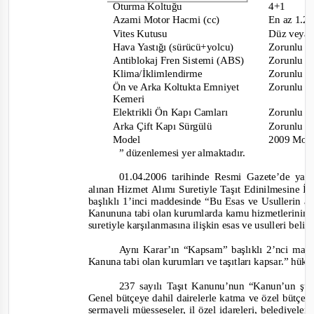
Otu
rma Koltuğu
4+1
Azami Motor Hacmi (cc)
En az 1.2
Vites Kutusu
Düz veya
Hava Yastığı (sürücü+yolcu)
Zorunlu
Antiblokaj Fren Sistemi (ABS)
Zorunlu
Klima/İklimlendirme
Zorunlu
Ön ve Arka Koltukta Emniyet
Zorunlu
Kemeri
Elektrikli Ön Kapı Camları
Zorunlu
Arka Çift Kapı Sürgülü
Zorunlu
Model
2009 Mod
” düzenlemesi yer almaktadır.
01.04.2006 tarihinde Resmi Gazete’de ya
alınan Hizmet Alımı Suretiyle Taşıt Edinilmesine İ
başlıklı 1’inci maddesinde “
Bu Esas ve Usullerin am
Kanununa tabi olan kurumlarda kamu hizmetlerinin ge
suretiyle karşılanmasına ilişkin esas ve usulleri belirl
Aynı Karar’ın “Kapsam” başlıklı 2’nci mad
Kanuna tabi olan kurumları ve taşıtları kapsar.
” hük
237 sayılı Taşıt Kanunu’nun “Kanun’un şüm
Genel bütçeye dahil dairelerle katma ve özel bütçeli
sermayeli müesseseler, il özel idareleri, belediyeler