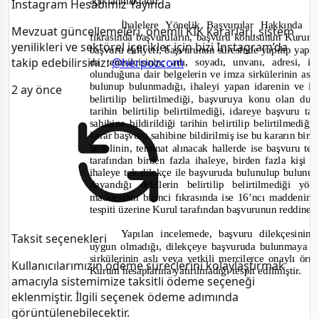
açıklanmaktadır.
Instagram Hesabımız Yayında
İhalelere Yönelik Başvurular Hakkında 
Mevzuat güncellemeleri, önemli KİK kararları, sistem
fıkrasında başvuruların, başvuru konusunun Kuru
yenilikleri ve sektörel içerikler için bizi Instagram’da
b
aşvuru ehliyeti, başvurunun süresinde yapılıp yapı
takip edebilirsiniz:
@herpozcom
da temsilcisinin; adı, soyadı, unvanı, adresi,
olunduğuna dair belgelerin ve imza sirkülerinin asl
bulunup bulunmadığı, ihaleyi yapan idarenin ve i
2 ay önce
belirtilip belirtilmediği, başvuruya konu olan du
tarihin belirtilip belirtilmediği, idareye başvuru t
sahibine bildirildiği tarihin belirtilip belirtilmediği,
karar başvuru sahibine bildirilmiş ise bu kararın bir
bedelinin, teminat alınacak hallerde ise başvuru tem
tarafından birden fazla ihaleye, birden fazla kişi
ihaleye tek dilekçe ile başvuruda bulunulup bulunu
d
ayandığı delillerin belirtilip belirtilmediği y
maddesinin birinci fıkrasında ise 16’ncı maddenin b
tespiti üzerine Kurul tarafından başvurunun reddine 
Yapılan incelemede, başvuru dilekçesinin
Taksit seçenekleri
uygun olmadığı, dilekçeye başvuruda bulunmaya ye
sirkülerinin aslı veya yetkili mercilerce onaylı ö
Kullanıcılarımızın ödeme süreçlerini kolaylaştırmak
Kurum hesaplarına yatırılmadığı tespit edilmiştir.
amacıyla sistemimize taksitli ödeme seçeneği
eklenmiştir. İlgili seçenek ödeme adımında
görüntülenebilecektir.