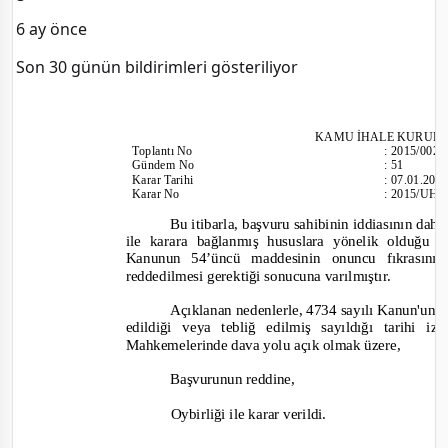
6 ay önce
Son 30 günün bildirimleri gösteriliyor
KAMU İHALE KURUL
Toplantı No
:
2015/002
Gündem No
:
51
Karar Tarihi
:
07.01.201
Karar No
:
2015/UH.I
Bu itibarla, başvuru sahibinin iddiasının da
ile karara bağlanmış hususlara yönelik olduğu 
Kanunun 54
’üncü maddesinin onuncu fıkrasın
reddedilmesi gerektiği sonucuna varılmıştır.
Açıklanan nedenlerle, 4734 sayılı Kanun'un 6
edildiği veya tebliğ edilmiş sayıldığı tarihi
Mahkemelerinde dava yolu açık olmak üzere,
Başvurunun reddine,
Oybirliği
ile karar verildi.