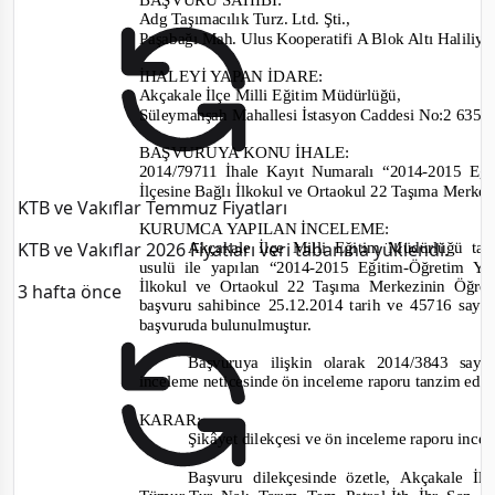
Adg Taşımacılık Turz.
Ltd.
Şti.
,
Paşabağı Mah. Ulus Kooperatifi A Blok Altı Halili
ye
İHALEYİ YAPAN İDARE
:
Akçakale İlçe Milli Eğitim Müdürlüğü,
Süleymanşah Mahallesi İstasyon Caddesi
No:
2 6350
BAŞVURUYA KONU İHALE:
2014/79711
İhale Kayıt Numaralı “
2014-
2015 Eği
İlçesine Bağlı İlkokul ve Ortaokul 22 Taşıma Merkez
KTB ve Vakıflar Temmuz Fiyatları
KURUMCA YAPILAN İNCELEME
:
KTB ve Vakıflar 2026 Fiyatları veri tabanına yüklendi.
Akçakale İlçe Milli Eğitim Müdürlüğü tar
usulü
ile
yapılan “
2014-
2015 Eğitim
-
Öğretim Yı
İlkokul ve Ortaokul 22 Taşıma Merkezinin Öğre
3 hafta önce
başvuru sahibince
25.12.2014 tarih ve 45716
sayı 
başvuruda bulunulmuştur.
Başvuruya ilişkin olarak
2014/3843
sayı
inceleme neticesinde ön inceleme raporu tanzim edil
KARAR:
Şikâyet dilekçesi ve ö
n inceleme raporu ince
Başvuru dilekçesinde özetle
,
Akçakale İl