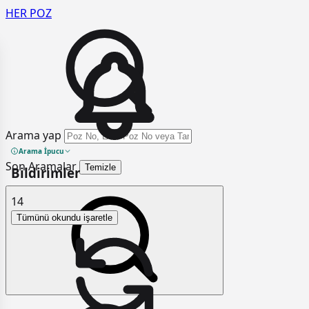
HER
POZ
Arama yap
Arama İpucu
Son Aramalar
Temizle
Bildirimler
14
Tümünü okundu işaretle