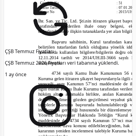
Gündem No
:
51
Karar Tarihi
:
07.01.201
Karar No
:
2015/UH.I
İhr. San. ve Tic. Ltd. Şti.nin itirazen şikayet baş
tarafından gönderilen ihale onay belgesi, 
değerlendirmeye ilişkin tutanaklarda yer alan bilgiler
Başvuru sahibinin, Kurul tarafından karar
belirtilen tutarlardan farklı olduğuna yönelik id
ÇŞB Temmuz Fiyatları
hususlarda kullanılan bilgilere/bilgilerin doğru 
12.11.2014 tarihli ve 2014/UH.III-
3666 sayılı Ku
ÇŞB Temmuz 2026 Fiyatları veri tabanına yüklendi.
anlaşılmıştır.
4734 sayılı Kamu İhale Kanununun 56 n
1 ay önce
Kuruma gelen itirazen şikayet başvurularıyla ilgili o
vereceği, aynı Kanunun 57’nci maddesinde
de i
ha
ilgili olarak Kamu İhale Kurumu tarafından verilen 
hüküm altına alınmakla birlikte, anılan Kanunda 
değerlendirilmesi, gözden geçirilmesi veyahut şi
taleplerle Kuruma başvuruda bulunulabileceği 
incelenmesi gerektiği hususunda bir düzenlemeye ye
Yönelik Başvurular Hakkında Tebliğin “Kurul kar
maddesinde de; 4734 sayılı Kanunun 57’nci madde
mercilerinde dava konusu edilebileceğinden, hak
kararının yeniden incelenmesi talebiyle Kuruma ba