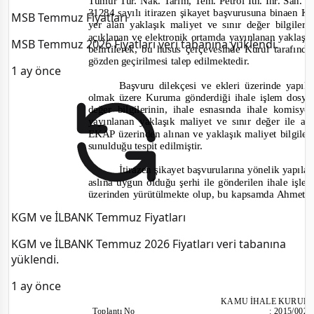
Tümur Tur. Nak. Tarım, Tem. Petrol İth. İhr. San. ve
31284 sayılı itirazen şikayet başvurusuna binaen 
MSB Temmuz Fiyatları
yer alan yaklaşık maliyet ve sınır değer bilgile
açıklanan ve elektronik ortamda yayınlanan yaklaşık
MSB Temmuz 2026 Fiyatları veri tabanına yüklendi.
belirtilerek, bu husus çerçevesinde Kurul tarafınd
gözden geçirilmesi talep edilmektedir.
1 ay önce
Başvuru dilekçesi ve ekleri üzerinde yapı
olmak üzere Kuruma gönderdiği ihale işlem dosyas
değer bilgilerinin, ihale esnasında ihale komis
yayınlanan yaklaşık maliyet ve sınır değer ile ay
EKAP üzerinden alınan ve yaklaşık maliyet bilgileri
sunulduğu tespit edilmiştir.
İtirazen şikayet başvurularına yönelik yapılan
aslına uygun olduğu şerhi ile gönderilen ihale işl
üzerinden yürütülmekte olup, bu kapsamda Ahmet T
KGM ve İLBANK Temmuz Fiyatları
KGM ve İLBANK Temmuz 2026 Fiyatları veri tabanına
yüklendi.
1 ay önce
KAMU İHALE KURUL
Toplantı No
:
2015/002