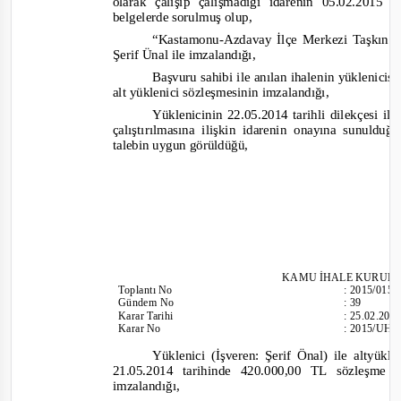
olarak çalışıp çalışmadığı
idarenin 05.02.2015 t
belgelerde sorulm
uş olup,
“
Kastamonu-
Azdavay İlçe Merkezi Taşkın K
Şerif Ünal ile imzalandığı,
Başvuru sahibi ile anılan ihalenin yüklenicis
alt yüklenici sözleşmesinin imzalandığı,
Yüklenicinin 22.05.2014 tarihli dilekçesi i
çalıştırılmasına ilişkin idarenin onayına sunuldu
talebin uygun görüldüğü,
KAMU İHALE KURUL
Toplantı
No
:
2015/015
Gündem No
:
39
Karar Tarihi
:
25.02.201
Karar No
:
2015/UH.I
Yüklenici (İşveren: Şerif Önal) ile altyüklen
21.05.2014 tarihinde 420.000,00 TL sözleşme 
imzalandığı,