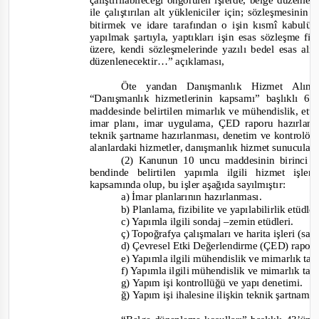
çalıştırılabileceği öngörülen işlerde, belge düzen
ile çalıştırılan alt yükleniciler için; sözleşmesini
bitir
mek ve idare tarafından o işin kısmî kabul
yapılmak şartıyla, yaptıkları işin esas sözleşme f
üzere, kendi sözleşmelerinde yazılı bedel esas alı
düzenlenecektir…”
açıklaması,
Öte yandan Danışmanlık Hizmet Alım
“Danışmanlık hizmetlerinin kapsamı” başlıklı 6
maddesinde belirtilen mimarlık ve mühendislik, etüt
imar planı, imar uygulama, ÇED raporu hazırlanma
teknik şartname hazırlanması, denetim ve kontrolör
alanlardaki hizmetler, danışmanlık hizmet sunucuları
(2) Kanunun 10 uncu maddesinin birinci fı
bendinde belirtilen yapımla ilgili hizmet işl
kapsamında olup, bu işler aşağıda sayılmıştır:
a) İmar planlarının hazırlanması.
b) Planlama, fizibilite ve yapılabilirlik etüdle
c) Yapımla ilgili sondaj –zemin etüdleri.
ç) Topoğrafya çalışmaları ve harita işleri (say
d) Çevresel Etki Değerlendirme (ÇED) rapor
e) Ya
pımla ilgili mühendislik ve mimarlık tas
f) Yapımla ilgili mühendislik ve mimarlık ta
g) Yapım işi kontrollüğü ve yapı denetimi.
ğ) Yapım işi ihalesine ilişkin teknik şartname