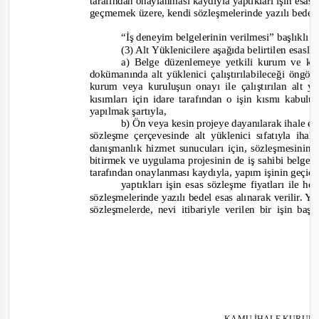
tarafından onaylanması kaydıyla yaptıkları işin esas 
geçmemek üzere, kendi sözleşmelerinde yazılı bedel e
“İş deneyim belgelerinin verilmesi” başlıklı
(3) Alt Yüklenicilere aşağıda belirtilen esaslar
a) Belge düzenlemeye yetkili kurum ve kuru
dokümanında alt yüklenici çalıştırılabileceği öngö
kurum veya kuruluşun onayı ile çalıştırılan alt yü
kısımları için idare tarafından o işin kısmı kabu
yapılmak şartıyla,
b) Ön veya kesin projeye dayanılarak ihale ed
sözleşme çerçevesinde alt yüklenici sıfatıyla iha
danışmanlık hizmet sunucuları için, sözleşmesinin 
bitirmek ve uygulama projesinin de iş sahibi belge
tarafından onaylanması kaydıyla, yapım işinin geçi
yaptıkları işin esas sözleşme fiyatları ile h
sözleşmelerinde yazılı bedel esas alınarak verilir. Y
sözleşmelerde, nevi itibariyle verilen bir işin ba
KAMU İHALE KURUL