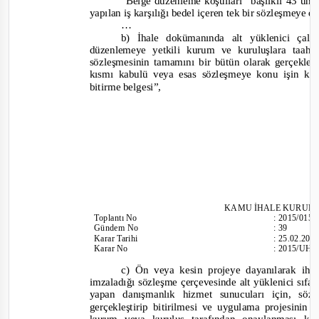
“Belge düzenleme koşulları” başlıklı 43’ün
yapılan iş karşılığı bedel içeren tek bir sözleşmeye d
…
b) İhale dokümanında alt yüklenici çalış
düzenlemeye yetkili kurum ve kuruluşlara taahhü
sözleşmesinin tamamını bir bütün olarak gerçekleşt
kısmı kabulü veya esas sözleşmeye konu işin kab
bitirme belgesi”,
KAMU İHALE KURUL
Toplantı
No
:
2015/015
Gündem No
:
39
Karar Tarihi
:
25.02.201
Karar No
:
2015/UH.I
c
) Ön veya kesin projeye dayanılarak ihal
imzaladığı sözleşme çerçevesinde alt yüklenici sıfa
yapan danışmanlık hizmet sunucuları için, sö
gerçekleştirip bitirilmesi ve uygulama projesinin