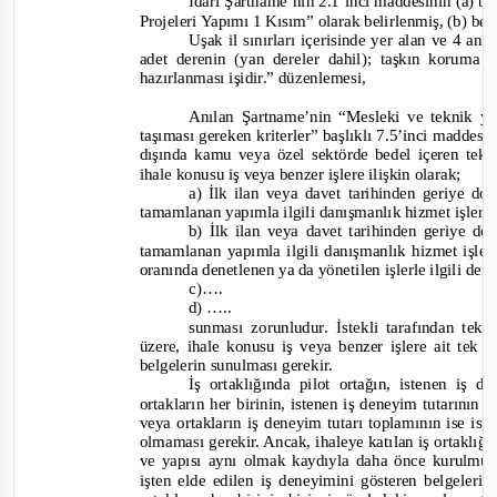
İdari Şartname’nin 2.1’inci maddesinin (a) b
Projeleri Yapımı 1 Kısım”
olarak belirlenmiş, (b) be
Uşak il sınırları içerisinde yer alan ve 4 an
adet derenin (yan dereler dahil); taşkın koruma 
hazırlanması işidir.”
düzenlemesi,
Anılan Şartname’nin “Mesleki ve teknik yet
taşıması gereken kriterler” başlıklı 7.5’inci maddesi
dışında kamu veya özel sektörde bedel içeren tek
ihale konusu iş veya benzer işlere ilişkin o
larak;
a) İlk ilan veya davet tarihinden geriye do
tamamlanan yapımla ilgili danışmanlık hizmet işleri
b) İlk ilan veya davet tarihinden geriye do
tamamlanan yapımla ilgili danışmanlık hizmet işle
oranında denetlenen ya da yönetilen işlerle ilgili de
c)
….
d) …..
sunması zorunludur
.
İstekli tarafından tekl
üzere, ihale konusu iş veya benzer işlere ait tek 
belgelerin sunulması gerekir.
İş ortaklığında pilot ortağın, istenen iş 
ortakların her birinin, istenen iş deneyim tutarını
veya ortakların iş deneyim tutarı toplamının ise i
olmaması gerekir. Ancak, ihaleye katılan iş ortaklığın
ve y
apısı aynı olmak kaydıyla daha önce kurulmuş 
işten elde edilen iş deneyimini gösteren belgeleri