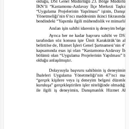
olduğu, DSİ Genel Müdürlüğü 23. Bölge Müdürlüğü
İKN’li “
Kastamonu-
Azdavay İlçe Merkezi Taşkın 
“
Uygulama Projelerinin Yapılması
” işinin, Danış
Yönetmeliği’nin 6’ncı maddesinin
ik
inci fıkrasında 
ben
dindeki “
Yapımla ilgili mühendislik ve mimarlık 
Anılan işin sahibi idarenin iş deneyim belge
Ayrıca her ne kadar başvuru sahibi ve DS
tarafından söz konusu işte Ümit Karakütük’ün alt 
belirtilse de, Hizmet İşleri Genel Şartnamesi’nin 
kapsamında esas işi olan “
Kastamonu-
Azdavay İlçe
bölümü olan “
Uygulama Projelerinin Yapılması
” ba
olduğu anlaşılmıştır
.
Dolayısıyla başvuru sahibinin iş deneyimini
İhaleleri Uygulama Yönetmeliği’nin 47’nci madd
“
gerçek kişilere veya iş deneyim belgesi düzenl
kuruluşa
” gerçekleştirilen işler niteliğinde olmadığı,
ile ilgili iş deneyimin, Danışmanlık Hizmet A