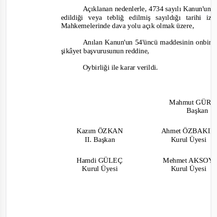
Açıklanan nedenlerle, 4734 sayılı Kanun'un 6
edildiği veya tebliğ edilmiş sayıldığı tarihi
Mahkemelerinde dava yolu açık olmak üzere,
Anılan Kanun'un 54'üncü maddesinin onbirinc
şikâyet başvurusunun reddine,
Oybirliği ile karar verildi.
Mahmut GÜR
S
Başkan
Kazım ÖZKAN
Ahmet ÖZBAKI
II. Başkan
Kurul Üyesi
Hamdi GÜLEÇ
Mehmet AKSOY
Kurul Üyesi
Kurul Üyesi