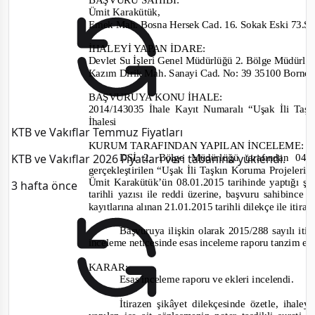
Ümit Karakütük
,
Emek Mah. Bosna Hersek Cad. 16. Sokak Eski 73.S
İHALEYİ YAPAN İDARE
:
D
evlet Su İşleri Genel Müdürlüğü 2. Bölge Müdürl
K
azım
Dirik Mah. Sanayi Cad. No:
39 35100 Born
BAŞVURUYA KONU İHALE:
2014/143035
İhale Kayıt Numaralı “Uşak İli Ta
İhalesi
KTB ve Vakıflar Temmuz Fiyatları
KURUM TARAFI
NDAN YAPILAN İNCELEME
:
KTB ve Vakıflar 2026 Fiyatları veri tabanına yüklendi.
DSİ 2. Bölge Müdürlüğü tarafından
04.
gerçekleştirilen “Uşak İli Taşkın Koruma Projeleri
Ümit Karakütük’ün
08.01.2015
tarihinde yaptığı şi
3 hafta önce
tarihli yazısı ile reddi üzerine, başvuru sahibin
ce 2
kayıtlarına alınan
21.01.2015
tarihli dilekçe ile itir
Başvuruya ilişkin olarak
2015/288
sayılı
iti
inceleme neticesinde esas inceleme raporu tanzim ed
KARAR:
Esas inceleme raporu ve ekleri incelendi.
İtirazen şikâyet dilekçesinde özetle, ihale