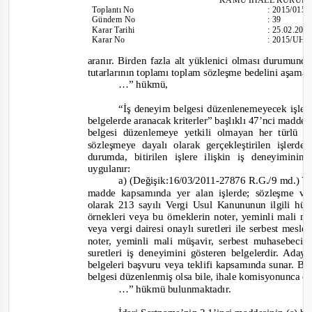
Toplantı
No
:
2015/015
Gündem No
:
39
Karar Tarihi
:
25.02.201
Karar No
:
2015/UH.I
aranır. Birden fazla alt yüklenici olması durumunda
tutarlarının toplamı toplam sözleşme bedelini aşama
…”
hükmü
,
“İş deneyim belgesi düzenlenemeyecek işler
belgelerde aranacak kriterler” başlıklı 47’nci madde
belgesi düzenlemeye yetkili olmayan her türlü 
sözleşmeye dayalı olarak gerçekleştirilen işler
durumda, bitirilen işlere ilişkin iş deneyimini
uygulanır:
a) (Değişik:16/03/2011
-
27876 R.G./9 md.) Yur
madde kapsamında yer alan işlerde; sözleşme v
olarak 213 sayılı Vergi Usul Kanununun ilgili hü
örnekleri veya bu örneklerin noter, yeminli mali 
veya vergi dairesi onaylı suretleri ile serbest mes
noter, yeminli mali müşavir, serbest muhasebeci
suretleri iş deneyimini gösteren belgelerdir. Ada
belgeleri başvuru veya teklifi kapsamında sunar. Bu
belgesi düzenlenmiş olsa bile, ihale komisyonunca d
…”
hükmü bulunmaktadır.