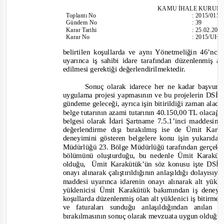
KAMU İHALE KURUL
Toplantı
No
:
2015/015
Gündem No
:
39
Karar Tarihi
:
25.02.201
Karar No
:
2015/UH.I
belirtilen koşullarda ve aynı Yönetmeliğin 46’nc
uyarınca iş sahibi idare tarafından düzenlenmiş al
edilmesi gerektiği değerlendirilmek
tedir.
Sonuç olarak idarece her ne kadar başvuru s
uygulama projesi yapmasının ve bu projelerin DSİ
gündeme geleceği, ayrıca işin bitirildiği zaman alac
belge tutarının azami tutarının 40.150,00 TL olaca
belgesi olarak İdari Şartname 7.5.1’inci maddesinde
değerlendirme dışı bırakılmış ise de Ümit Kar
deneyimini gösteren belgelere konu işin yukarıda 
Müdürlüğü 23. Bölge Müdürlüğü tarafından gerçekle
bölümünü oluşturduğu, bu nedenle Ümit Karaküt
olduğu, Ümit
Karakütük’ün söz konusu işte DS
onayı alınarak çalıştırıldığının anlaşıldığı dolayısı
maddesi uyarınca idarenin onayı alınarak alt yükle
yüklenicisi Ümit Karakütük bakımından iş deneyi
koşullarda düzenlenmiş olan
alt y
üklenici
i
ş
b
itirme 
ve faturaları sunduğu anlaşıldığından anılan i
bırakılmasının sonuç olarak mevzuata uygun olduğu 