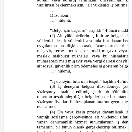
kurum veya kuruluş tarafından onaylanması ka
yapılması beklenmeksizin, “alt yüklenici iş bitirme 
…
Düzenlenir.
…”
hükmü
,
“Belge için başvuru” başlıklı 44’üncü madde
(2) Alt yüklenicilerin iş bitirme belgesi 
yüklenici ile alt yüklenici arasında imzalanan be
uygulanmasına ilişkin olarak, fatura örnekleri
müşavir, serbest muhasebeci mali müşavir veya ver
meslek makbuzu nüshaları veya bu nüshaların
muhasebeci mali müşavir veya vergi dairesi onaylı sure
ait sosyal güvenlik prim ödemelerini gösteren belgel
…”
hükmü
,
“İş deneyim tutarının tespiti” başlıklı 45’inc
(3) İş deneyim belgesi düzenlemeye yet
sözleşmeyle taahhüt edilmiş işlerin bir bölümünü
tutarının tespitinde; diğer belgelerin de bu tutarı d
sözleşme fiyatları ile hesaplanan tutarını geçmemek
esas alınır.
(4) Ön veya kesin projeye dayanılarak iha
yaptığı sözleşme çerçevesinde alt yüklenici sıfat
yap
an danışmanlık hizmet sunucularının iş deney
tamamını bir bütün olarak gerçekleştirip bitirmek v