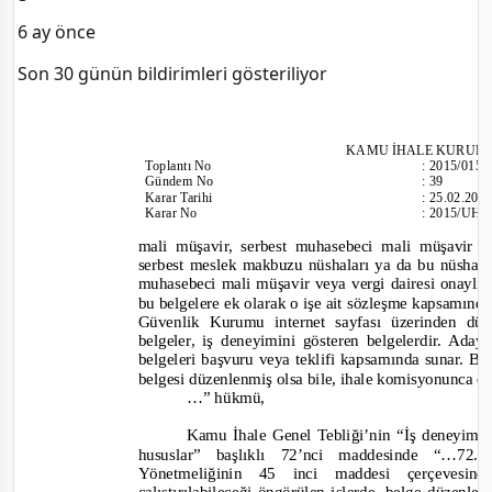
6 ay önce
Son 30 günün bildirimleri gösteriliyor
KAMU İHALE KURUL
Toplantı
No
:
2015/015
Gündem No
:
39
Karar Tarihi
:
25.02.201
Karar No
:
2015/UH.I
mali müşavir, serbest muhasebeci mali müşavir v
serbest meslek makbuzu nüshaları ya da bu nüshala
muhasebeci mali müşavir veya vergi dairesi onaylı su
bu belgelere ek olarak o işe ait sözleşme kapsamında
Güvenlik Kurumu internet sayfası üzerinden dü
belgeler, iş deneyimini gösteren belgelerdir. Ada
belgeleri başvuru veya teklifi kapsamında sunar. Bu 
belgesi düzenlenmiş olsa bile, ihale komisyonunca d
…”
hükmü
,
Kamu İhale Genel Tebliği’nin “İş deneyimini
hususlar” başlıklı 72’nci maddesinde
“…72.5
Yönetmeliğinin 45 inci maddesi çerçevesi