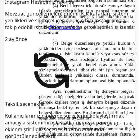
idarece teyidi yapılabilen belgelerin sunulması zoru
Instagram Hesabımız Yayında
(4) Bedel içeren tek bir sözleşmeye dayalı 
işlerde gerçekleştirilen işin parasal tutarının 
Mevzuat güncellemeleri, önemli KİK kararları, sistem
yüklenici iş bitirme belgesi, ihale dokümanında al
yenilikleri ve sektörel içerikler için bizi Instagram’da
işlerde, belgeyi düzenlemeye yetkili kurum ve
takip edebilirsiniz:
@herpozcom
yükleniciler tarafından gerçekleştirilen iş kısımları
düzenlenir.
…
2 ay önce
(7) Belge düzenlemeye yetkili kurum ve 
yüklenicileri için; sözleşmesinin tamamını bir bütü
tarafından o işin kısmî kabulü veya esas sözleş
yaptıkları işin esas sözleşme fiyatları ile he
sözleşmelerinde yazılı bedel esas alınır. Yükle
sözleşmelerde, nevi itibariyle bir işin baştan s
Bird
en fazla alt yüklenici olması durumunda, 
belgelerinin tutarlarının toplamı asıl işin toplam s
Aynı Yönetmelik’in “İş deneyim belgesi 
gösteren diğer belgeler ve bu belgelerde aranacak k
Gerçek kişilere veya iş deneyim belgesi düzenle
Taksit seçenekleri
kuruluşa bedel içeren tek bir sözleşmeye dayalı olar
belgesi düzenlenemez. Bu durumda, bitirilen işlere i
Kullanıcılarımızın ödeme süreçlerini kolaylaştırmak
aşağıdaki esaslar uygulanır:
amacıyla sistemimize taksitli ödeme seçeneği
(a) Yurtdışında gerçekleştirilen işler hari
sözleşme ve bu sözleşmenin uygulanmasına ilişkin
eklenmiştir. İlgili seçenek ödeme adımında
ilgili hükümleri çerçevesinde düzenlenen; fatura ör
görüntülenebilecektir.