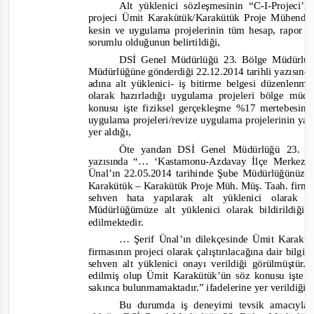
Alt yüklenici sözleşmesinin “C
-I-
Projeci’
projeci
Ümit Karakütük/Karakütük Proje Mühendis
kesin ve uygulama projelerinin tüm hesap, rapor v
sorumlu olduğunun belirtildiği,
D
Sİ Genel Müdürlüğü 23. Bölge Müdürlü
Müdürlüğüne gönderdiği 22.12.2014 tarihli yazısında a
adına alt yüklenici
-
iş bitirme belgesi düzenlenm
olarak hazırladığı uygulama projeleri bölge mü
konusu işte fiziksel gerçekleşme %17 mertebesi
uygulama projeleri/revize uygulama projelerinin ya
yer aldığı,
Öte yandan DSİ Genel Müdürlüğü 23. B
yazısında
“… ‘Kastamonu
-
Azdavay İlçe Merkezi 
Ünal’ın 22.05.2014 tarihinde Şube Müdürlüğünüze 
Karakütük – Karakütük Proje Müh. Müş. Taah. firmas
sehven hata yapılarak alt yüklenici olarak
Müdürlüğümüze alt yüklenici olarak bildirildiği 
edilmektedir.
… Şerif Ünal’ın dilekçesinde Ümit Karak
firmasının projeci olarak çalıştırılacağına dair bilgi
sehven alt yüklenici onayı verildiği görülmüştür.
edilmiş olup Ümit Karakütük’ün söz konusu işte pro
sakınca bulunmamaktadır.”
ifadelerine
yer verildiği 
Bu durumda iş deneyimi tevsik amacıyla 