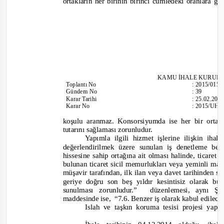
ortakların her birinin birinci cümledeki oranlara g
KAMU İHALE KURUL
Toplantı
No
:
2015/015
Gündem No
:
39
Karar Tarihi
:
25.02.201
Karar No
:
2015/UH.I
koşulu aranmaz. Konsorsiyumda ise her bir orta
tutarını sağlaması zorunludur.
Yapımla ilgili hizmet işlerine ilişkin iha
değerlendirilmek üzere sunulan iş denetleme belg
hissesine sahip ortağına ait olması halinde, ticaret
bulunan ticaret sicil memurlukları veya yeminli ma
müşavir tarafından, ilk ilan veya davet tarihinden 
geriye doğru son beş yıldır kesintisiz olarak b
sunulması zorunludur.”
düzenlemesi, aynı Şa
maddesinde ise,
“
7.6. Benzer iş olarak kabul edilecek
Islah ve taşkın koruma tesisi projesi yapm