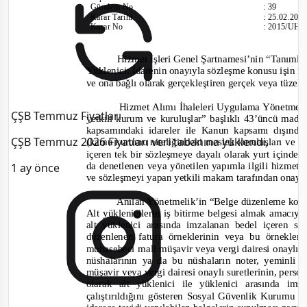
Gündem No
:
39
Karar Tarihi
:
25.02.201
Karar No
:
2015/UH.I
Hizmet İşleri Genel Şartnamesi’nin “Tanımlar
Yüklenici: İdarenin onayıyla sözleşme konusu işin nev
ve ona bağlı olarak gerçekleştiren gerçek veya tüzel k
Hizmet Alımı İhaleleri Uygulama Yönetmeli
ÇŞB Temmuz Fiyatları
yetkili kurum ve kuruluşlar” başlıklı 43’üncü mad
kapsamındaki idareler ile Kanun kapsamı dışınd
ÇŞB Temmuz 2026 Fiyatları veri tabanına yüklendi.
(kamu kurumu niteliğindeki meslek kuruluşları ve v
içeren tek bir sözleşmeye dayalı olarak yurt içinde v
da denetlenen veya yönetilen yapımla ilgili hizmet iş
1 ay önce
ve sözleşmeyi yapan yetkili makam tarafından onay
Anılan Yönetmelik’in “Belge düzenleme koşul
Alt yüklenicilerin iş bitirme belgesi almak amacıyl
alt yüklenici arasında imzalanan bedel içeren
düzenlenen fatura örneklerinin veya bu örnekler
muhasebeci mali müşavir veya vergi dairesi onaylı 
nüshalarının ya da bu nüshaların noter, yeminli
müşavir veya vergi dairesi onaylı suretlerinin, person
olarak alt yüklenici ile yüklenici arasında i
çalıştırıldığını gösteren Sosyal Güvenlik Kurumu 