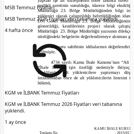
yapılan işe ait sözleşmenin noter tasdikli sureti 
tasdikli suretinin sunulduğu, idarece bilgi eksikli
MSB Temmuz Fiyatları
Müdürlüğü 23. Bölge Müdürlüğünden bilgi isten
yüklenici olarak çalıştırıldığı belirtildiğinden idar
MSB Temmuz 2026 Fiyatları veri tabanına yüklendi.
DSİ Genel Müdürlüğü 23. Bölge Müdürlüğünün ha
gösterildiği, kendilerinin projeci olarak çalıştığı
4 hafta önce
Müdürlüğü 23.
Bölge Müdürlüğü yazısının dilekçe e
niteliğindeki belgelerin değerlendirmeye alınması ger
Başvuru sahibinin iddialarının değerlendiril
edilmiştir.
4734 sayılı Kamu İhale Kanunu’nun “Alt yü
“İhale konusu işin özelliği nedeniyle ihtiya
isteklilerden alt yüklenicilere yaptırmayı dü
imzalamadan önce de alt yüklenicilerin listesini 
hükmü,
KGM ve İLBANK Temmuz Fiyatları
KGM ve İLBANK Temmuz 2026 Fiyatları veri tabanına
yüklendi.
1 ay önce
KAMU İHALE KURUL
Toplantı
No
:
2015/015