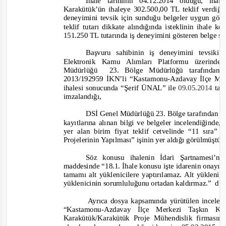
İhale tarihinin 04.12.2014 olduğu, iha
Karakütük’ün ihaleye
302.
500,00 TL teklif verdiği
deneyimini tevsik için sunduğu belgeler uygun görü
teklif tutarı dikkate alındığında isteklinin ihale k
151
.250 TL tutarında iş deneyimini gösteren belge su
Başvuru sahibinin iş deneyimini tevsiki
Elektronik Kamu Alımları Platformu üzerin
Müdürlüğü
23. Bölge Müdürlüğü tarafından 
2013/192959 İKN’li “
Kastamonu-
Azdavay İlçe Me
ihalesi sonucunda “Şerif ÜNAL” ile
09.05.2014
tar
imzalandığı,
DSİ Genel Müdürlüğü 23. Bölge tarafından g
kayıtlarına alınan bilgi ve belgeler incelendiğinde, 
yer alan birim fiyat teklif cetvelinde “
11 sıra
” v
Projelerin
in Yapılması
” işinin yer aldığı görülmüştür
Söz konusu ihalenin İdari Şartnamesi’nin
maddesinde “
18.1. İhale konusu işte idarenin onayı il
tamamı alt yüklenicilere yaptırılamaz. Alt yüklenici
yüklenicinin sorumluluğunu ortadan kaldırmaz.”
düz
Ayrıca dosya kapsamında yürütülen incelem
“
Kastamonu-
Azdavay İlçe Merkezi Taşkın Kor
Karakütük/Karakütük Proje Mühendislik firmasının