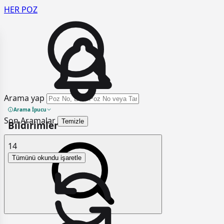
HER
POZ
Arama yap
Arama İpucu
Son Aramalar
Temizle
Bildirimler
14
Tümünü okundu işaretle