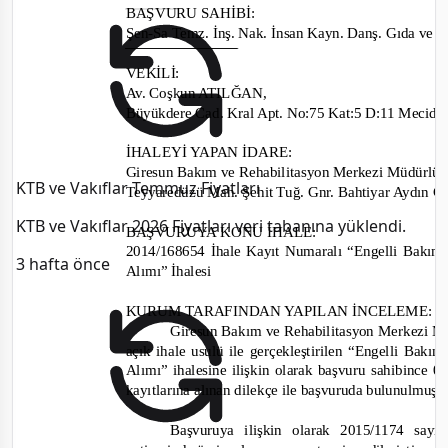
BAŞVURU SAHİBİ
:
Şen
-
Sa Temz. İnş. Nak. İnsan Kayn. Danş. Gıda
ve K
VEKİLİ:
Av. Coşkun ATILĞAN
,
Büyükdere Cad. Kral Apt. No:75 Kat:5 D:11 Meci
İHALEYİ YAPAN İDARE
:
Giresun Bakım ve Rehabilitasyon Merkezi Müdürlüğ
KTB ve Vakıflar Temmuz Fiyatları
Teyyaredüzü Mah. Şehit Tuğ. Gnr. Bahtiyar Aydın
KTB ve Vakıflar 2026 Fiyatları veri tabanına yüklendi.
BAŞVURUYA KONU İHALE:
2014/168654
İhale Kayıt Numaralı “Engelli Bakım
3 hafta önce
Alımı” İhalesi
KURUM TARAFINDAN YAPILAN İNCELEME:
Giresun Bakım ve Rehabilitasyon Merkezi M
açık ihale usulü
ile
gerçekleştirile
n
“Engelli Bakım 
Alımı”
ihalesine
ilişkin olarak başvuru sahibince
04
kayıtlarına alınan dilekçe ile başvuruda bulunulmuşt
Başvuruya ilişkin olarak
2015/1174
sayı