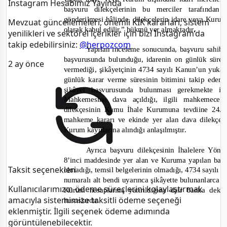
Instagram Hesabımız Yayında
başvuru dilekçelerinin bu merciler tarafınd
gönderilmesi hâlinde, dilekçelerin idare veya Kurum 
Mevzuat güncellemeleri, önemli KİK kararları, sistem
olarak kabul edilir.”
hükmü yer almaktadır.
yenilikleri ve sektörel içerikler için bizi Instagram’da
takip edebilirsiniz:
@herpozcom
Yapılan inceleme sonucunda, başvuru sahibi
başvurusunda bulunduğu, idarenin on günlük süred
2 ay önce
vermediği, şikâyetçinin 4734 sayılı Kanun’un yukar
günlük karar verme süresinin bitimini takip ede
şikâyet başvurusunda bulunması gerekmekte 
Mahkemesine dav
a açıldığı, ilgili mahkemec
dilekçesinin Kamu İhale Kurumuna tevdiine 24.04
mahkeme kararı ve ekinde yer alan dava dilekçes
Kurum kayıtlarına alındığı anlaşılmıştır.
Ayrıca başvuru dilekçesinin İhalelere Yön
8’inci maddesinde yer alan ve Kuruma yapılan başv
Taksit seçenekleri
olmadığı, temsil belgelerinin olmadığı, 4734 sayılı
numaralı alt bendi uyarınca şikâyette bulunanlarca 
Kullanıcılarımızın ödeme süreçlerini kolaylaştırmak
Kurum hesaplarına yatırıldığına dair banka dek
amacıyla sistemimize taksitli ödeme seçeneği
hususlardır.
eklenmiştir. İlgili seçenek ödeme adımında
görüntülenebilecektir.