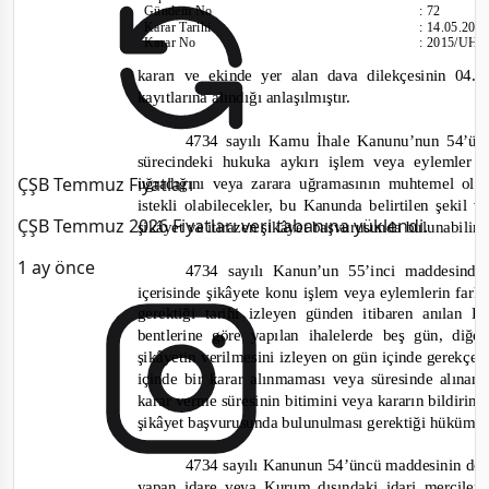
Gündem No
:
72
Karar Tarihi
:
14.05.201
Karar No
:
2015/UH.
kararı ve ekinde yer alan dava dilekçesinin 04
kayıtlarına alındığı anlaşılmıştır.
4734 sayılı Kamu İhale Kanunu’nun 54’ünc
sürecindeki hukuka aykırı işlem veya eylemler
ÇŞB Temmuz Fiyatları
uğradığını veya zarara uğramasının muhtemel old
istekli olabilecekler, b
u Kanunda belirtilen şekil v
ÇŞB Temmuz 2026 Fiyatları veri tabanına yüklendi.
şikâyet ve itirazen şikâyet başvurusunda bulunabilirl
1 ay önce
4734 sayılı Kanun’un 55’inci maddesinde 
içerisinde şikâyete konu işlem veya eylemlerin fark
gerektiği tarihi izleyen günden itibaren anılan 
bentlerine göre yapılan ihalelerde beş gün, diğ
şikâyetin verilmesini izleyen on gün içinde gerekçeli 
içinde bir karar alınmaması veya süresinde alın
karar verme süresinin bitimini veya kararın bildiri
şikâyet başvurusunda bulunulması gerektiği hüküm al
4734 sayılı Kanunun 54’üncü maddesinin do
yapan idare veya Kurum dışındaki idari merciler