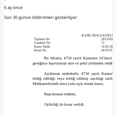
6 ay önce
Son 30 günün bildirimleri gösteriliyor
KAMU İHALE KURUL
Toplantı No
:
2015/030
Gündem No
:
72
Karar Tarihi
:
14.05.201
Karar No
:
2015/UH.
Bu itibarla, 4734 sayılı Kanunun 54’üncü m
gereğince başvurunun süre ve şekil yönünden reddi 
Açıklanan nedenlerle, 4734 sayılı Kanun’
tebliğ edildiği veya tebliğ edilmiş sayıldığı tari
Mahkemelerinde dava yolu açık olmak üzere,
Başvurunun reddine,
Oybirliği ile karar verildi.