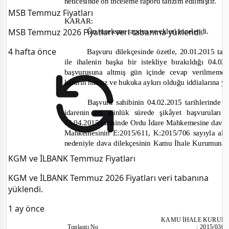
neticesinde ön inceleme raporu tanzim edilmiştir.
MSB Temmuz Fiyatları
KARAR:
MSB Temmuz 2026 Fiyatları veri tabanına yüklendi.
Ön inceleme raporu ve ekleri incelendi
.
4 hafta önce
Başvuru dilekçesinde özetle
, 20.01.2015 tar
ile ihalenin başka bir istekliye bırakıldığı 04.0
başvurusuna altmış gün içinde cevap verilmemes
kararın haksız ve hukuka aykırı olduğu iddialarına ye
Başvuru sahibinin 04.02.2015 tarihlerinde
idarenin on günlük sürede şikâyet başvurular
13.04.2015 tarihinde Ordu İdare Mahkemesine dava a
Mahkemesinin E:2015/611, K:2015/706 sayıyla alı
nedeniyle dava dilekçesinin Kamu İhale Kurumuna t
KGM ve İLBANK Temmuz Fiyatları
KGM ve İLBANK Temmuz 2026 Fiyatları veri tabanına
yüklendi.
1 ay önce
KAMU İHALE KURUL
Toplantı No
:
2015/030