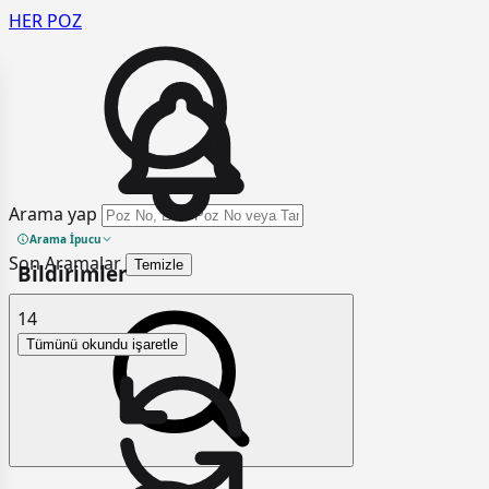
HER
POZ
Arama yap
Arama İpucu
Son Aramalar
Temizle
Bildirimler
14
Tümünü okundu işaretle