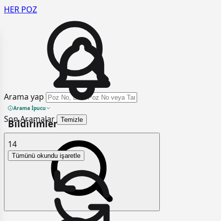
HER
POZ
Arama yap
Arama İpucu
Son Aramalar
Temizle
Bildirimler
14
Tümünü okundu işaretle