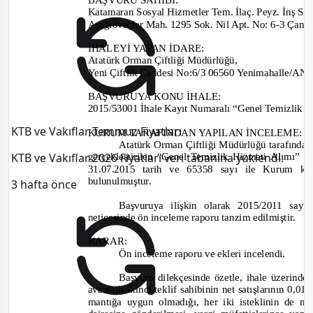
Katamaran Sosyal Hizmetler Tem.
İlaç.
Peyz.
İnş San
Aşağıöveçler Mah. 1
295 Sok. Nil Apt. No: 6-
3 Çan
İHALEYİ YAPAN İDARE
:
Atatürk Orman Çiftliği Müdürlüğü
,
Yeni Çiftlik Caddesi No:6/3 06560 Yenimahalle/
BAŞVURUYA KONU İHALE:
2015/53001
İhale Kayıt Numaralı “Genel Temizlik H
KTB ve Vakıflar Temmuz Fiyatları
KURUM TARAF
INDAN YAPILAN İNCELEME:
Atatürk Orman Çiftliği Müdürlüğü tarafında
KTB ve Vakıflar 2026 Fiyatları veri tabanına yüklendi.
gerçekleştirilen “Genel Temizlik Hizmeti Alımı”
i
31.07.2015 tarih ve 65358
sayı ile Kurum kay
bulun
ulmuştur.
3 hafta önce
Başvuruya ilişkin olarak
2015/2011
sayı
neticesinde ön inceleme raporu tanzim edilmiştir.
KARAR:
Ön inceleme raporu ve ekleri incelendi
.
Başvuru dilekçesinde özetle, ihale üzerinde
avantajlı ikinci teklif sahibinin net satışlarının 0,01
mantığa uygun olmadığı, her iki isteklinin de ma