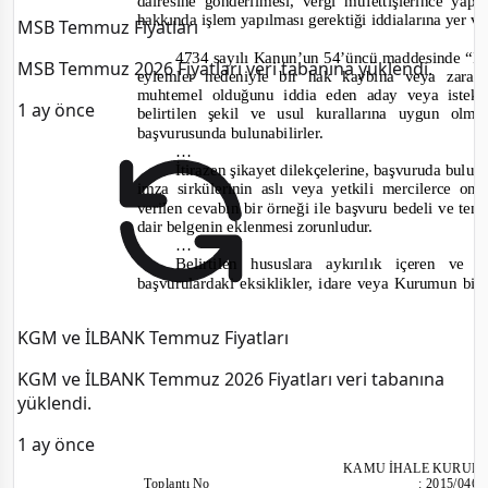
dairesine gönderilmesi, vergi müfettişlerince yap
hakkında işlem yapılması gerektiği
i
ddialarına yer ve
MSB Temmuz Fiyatları
4734 sayılı Kanun’un 54’üncü maddesinde “
İh
MSB Temmuz 2026 Fiyatları veri tabanına yüklendi.
eylemler nedeniyle bir hak kaybına veya zara
muhtemel olduğunu iddia eden aday veya istekli
1 ay önce
belirtilen şekil ve usul kurallarına uygun olm
başvurusunda bulunabilirler.
…
İtirazen şikayet dilekçelerine, başvuruda bulu
imza sirkülerinin aslı veya yetkili mercilerce on
verilen cevabın bir örneği ile başvuru bedeli ve te
dair belgenin eklenmesi zorunludur.
…
Belirtilen hususlara aykırılık içeren 
başvurulardaki eksiklikler, idare veya Kurumun b
KGM ve İLBANK Temmuz Fiyatları
KGM ve İLBANK Temmuz 2026 Fiyatları veri tabanına
yüklendi.
1 ay önce
KAMU İHALE KURUL
Toplantı No
:
2015/046