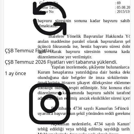
Gündem No
:
69
Karar Tarihi
:
05.08.201
Karar No
:
2015/UH.
başvuru süresinin sonuna kadar başvuru sahibi ta
almaktadır.
İhalelere Yönelik Başvurular Hakkında Yö
anılan maddesine paralel olarak başvuruların şek
üçüncü fıkrasında ise, henüz başvuru süresi dolma
ÇŞB Temmuz Fiyatları
ilgili olarak başvuru süresinin sonuna kadar
düzenlemesine yer verilmiştir.
ÇŞB Temmuz 2026 Fiyatları veri tabanına yüklendi.
Yapılan incelemede, şikâyette bulunanlarca y
Kurum hesaplarına yatırıldığına dair banka dek
1 ay önce
olunduğuna dair belgeler ile imza sirkülerinin 
örneklerinin itirazen şikayet dilekçesine eklenmed
fotokopi olduğu tespit edilmiştir. Söz konusu eksik
düzenlemesi kapsamında başvuru sahibi tarafında
adresinde ilan edilmiş
ancak eksiklikler süresi içer
Bu itibarla 4734 sayılı Kanun'un 54'üncü m
uyarınca başvurunun şekil yönünden reddi gerekmek
Açıklanan nedenlerle, 4734 sayılı Kanun’
tebliğ edildiği veya tebliğ edilmiş sayıldığı tari