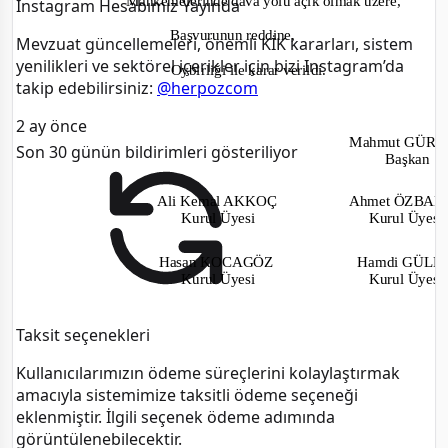
Mahkemelerinde dava yolu açık olmak üzere,
Instagram Hesabımız Yayında
Başvurunun reddine,
Mevzuat güncellemeleri, önemli KİK kararları, sistem
yenilikleri ve sektörel içerikler için bizi Instagram’da
Oybirliği ile karar verildi.
takip edebilirsiniz:
@herpozcom
2 ay önce
Mahmut GÜR
Son 30 günün bildirimleri gösteriliyor
Başkan
Ali Kemal AKKOÇ
Ahmet ÖZBA
Kurul Üyesi
Kurul Üyes
Hasan KOCAGÖZ
Hamdi GÜL
Kurul Üyesi
Kurul Üyes
Taksit seçenekleri
Kullanıcılarımızın ödeme süreçlerini kolaylaştırmak
amacıyla sistemimize taksitli ödeme seçeneği
eklenmiştir. İlgili seçenek ödeme adımında
görüntülenebilecektir.