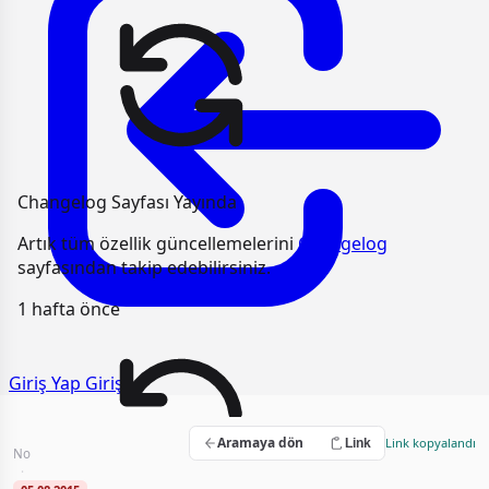
Changelog Sayfası Yayında
Artık tüm özellik güncellemelerini
Changelog
sayfasından takip edebilirsiniz.
1 hafta önce
Giriş Yap
Giriş
Genel Temizlik Hizmeti Alımı
Aramaya dön
Link kopyalandı
Link
No
2015/UH.IV-2183
·