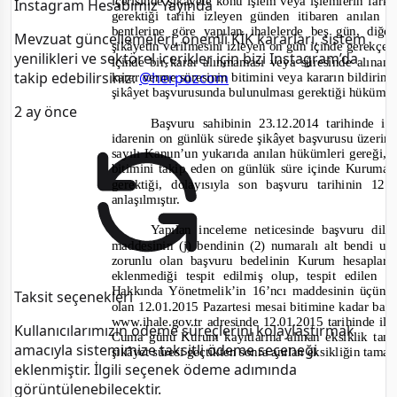
içerisinde şikâyete konu işlem veya işlemlerin fark
Instagram Hesabımız Yayında
gerektiği tarihi izleyen günden itibaren anıla
bentlerine göre yapılan ihalelerde beş gün, diğ
Mevzuat güncellemeleri, önemli KİK kararları, sistem
şikâyetin verilmesini izleyen on gün içinde gerekçeli 
yenilikleri ve sektörel içerikler için bizi Instagram’da
içinde bir karar alınmaması veya süresinde alın
takip edebilirsiniz:
@herpozcom
karar verme süresinin bitimini veya kararın bildiri
şikâyet başvurusunda bulunulması gerektiği hüküm al
2 ay önce
Başvuru sahibinin 23.12.2014 tarihinde i
idarenin on günlük sürede şikâyet başvurusu üzerin
sayılı Kanun’un yukarıda anılan hükümleri gereği, 
bitimini takip eden on günlük süre içinde Kuruma
gerektiği, dolayısıyla son başvuru tarihinin 1
anlaşılmıştır.
Yapılan inceleme neticesinde başvuru di
maddesinin (j) bendinin (2) numa
ralı alt bendi uy
zorunlu olan başvuru bedelinin Kurum hesapları
eklenmediği tespit edilmiş olup, tespit edilen 
Hakkında Yönetmelik’in 16’ncı maddesinin üçüncü
Taksit seçenekleri
olan 12.01.2015 Pazartesi mesai bitimine kadar baş
www.ihale.gov.tr adresinde 12.01.2015 tarihinde il
Kullanıcılarımızın ödeme süreçlerini kolaylaştırmak
Cuma günü Kurum kayıtlarına alınan eksiklik tam
amacıyla sistemimize taksitli ödeme seçeneği
şikâyet süresi geçtikten sonra anılan eksikliğin tama
eklenmiştir. İlgili seçenek ödeme adımında
görüntülenebilecektir.