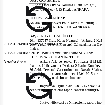
BAŞVURU SAHİBİ
:
İlk
-
Kent Özel Güv. ve Koruma Hizm. Ltd. Şti.
,
Yüksel Cad. No: 44/15 Kızılay ANKARA
İHALEYİ YAPAN İ
DARE:
Ankara Aile ve Sosyal Politikalar İl Müdürlüğü
,
Anafartalar Cad.No:68-70 Ulus/ANKARA
BAŞVURUYA KONU İHALE:
2014/137957
İhale Kayıt Numaralı “Ankara 2 Kad
KTB ve Vakıflar Temmuz Fiyatları
2017 Yılları 36 Aylık Personel Çalıştırılmasına Day
İhalesi
KTB ve Vakıflar 2026 Fiyatları veri tabanına yüklendi.
KURUMCA YAPILAN İNCELEME
:
3 hafta önce
Ankara Aile ve Sosyal Politikalar İl Müdürl
ihale usulü
ile
yapılan “Ankara 2 Kadın Konukevi 
36 Aylık Personel Çalıştırılmasına Dayalı Silahsı
ilişkin olarak başvuru sahibince
12.01.2015 tarih 
dilekçe ile başvuruda bulunulmuştur.
Başvuruya ilişkin olarak
2015/159
sayılı şikâ
neticesinde ön inceleme raporu tanzim edilmiştir.
KARAR:
Şikâyet dilekçesi ve ö
n inceleme raporu ince