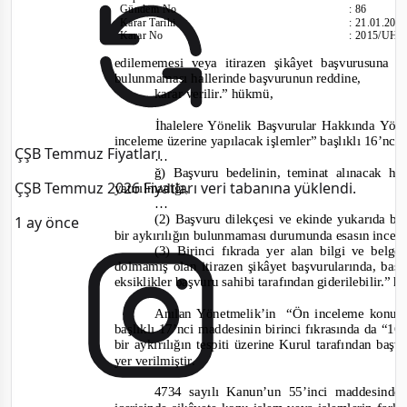
Gündem No
:
86
Karar Tarihi
:
21.01.201
Karar No
:
2015/UH.
edilememesi veya itirazen
şikâyet başvurusuna
bulunmaması hallerinde başvurunun reddine,
karar verilir.”
hükmü,
İhalelere Yönelik Başvurular Hakkında Yön
inceleme üzerine yapılacak işlemler” başlıklı 16’nc
ÇŞB Temmuz Fiyatları
…
ğ) Başvuru bedelinin, teminat alınacak hal
ÇŞB Temmuz 2026 Fiyatları veri tabanına yüklendi.
yatırılmadığı,
…
(2) Başvuru dilekçesi ve ekinde yukarıda be
1 ay önce
bir aykırılığın bulunmaması durumunda esasın incele
(3) Birinci fıkrada yer alan bilgi ve bel
dolmamış olan itirazen şikâyet başvurularında, ba
eksiklikler başvuru sahibi tarafından giderilebilir.”
hü
Anılan Yönetmelik’in
“Ön inceleme konular
başlıklı 17’nci maddesinin birinci fıkrasında da
“16 
bir aykırılığın tespiti üzerine Kurul tarafından başv
yer verilmiştir.
4734 sayılı Kanun’un 55’inci maddesinde;