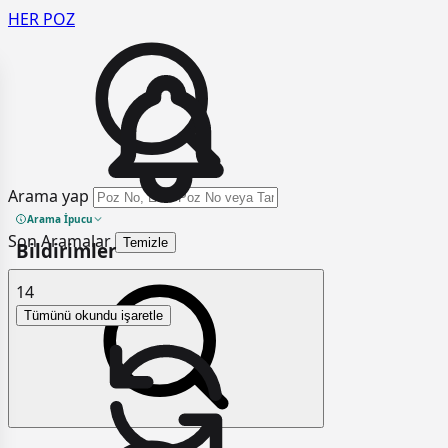
HER
POZ
Arama yap
Arama İpucu
Son Aramalar
Temizle
Bildirimler
14
Tümünü okundu işaretle