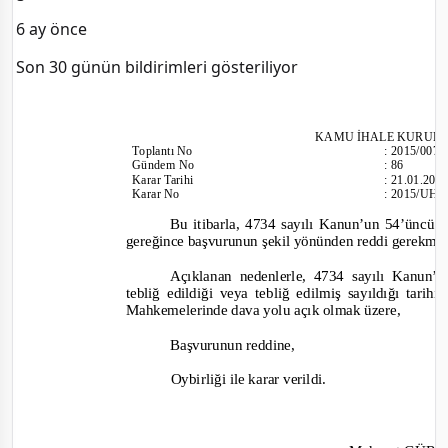
6 ay önce
Son 30 günün bildirimleri gösteriliyor
KAMU İHALE KURUL
To
plantı No
:
2015/007
Gündem No
:
86
Karar Tarihi
:
21.01.201
Karar No
:
2015/UH.
Bu itibarla, 4734 sayılı Kanun’un 54’üncü m
gereğince başvurunun şekil yönünden reddi gerekme
Açıklanan nedenlerle, 4734 sayılı Kanun’
tebliğ edildiği veya tebliğ edilmiş sayıldığı tari
Mahkemelerinde dava yolu açık olmak üzere,
B
aşvurunun reddine,
Oybirliği ile karar verildi.