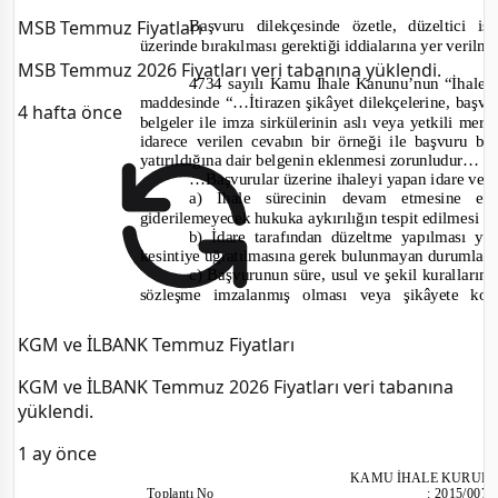
Başvuru dilekçesinde özetle
,
düzeltici i
MSB Temmuz Fiyatları
üzerinde bırakılması gerektiği
i
ddialarına yer verilmi
MSB Temmuz 2026 Fiyatları veri tabanına yüklendi.
4734 sayılı Kamu İhale Kanunu’nun “İhalele
maddesinde
“…İtirazen şikâyet dilekçelerine, baş
4 hafta önce
belgeler ile imza sirkülerinin aslı veya yetkili mer
idarece verilen cevabın bir örneği ile başvuru 
yatırıldığına dair belgenin eklenmesi zorunludur…
…Başvurular üzerine ihaleyi yapan idare veya
a) İhale sürecinin devam etmesine en
giderilemeyecek hukuka aykırılığın tespit edilmesi ha
b) İdare tarafından düzeltme yapılması yo
kesintiye uğratılmasına gerek bulunmayan durumlarda
c) Başvurunun süre, usul ve şekil kurallar
sözleşme imzalanmış olması veya şikâyete kon
KGM ve İLBANK Temmuz Fiyatları
KGM ve İLBANK Temmuz 2026 Fiyatları veri tabanına
yüklendi.
1 ay önce
KAMU İHALE KURUL
To
plantı No
:
2015/007