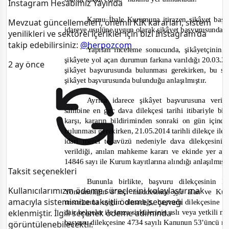
Instagram Hesabımız Yayında
Kamu İhale Kurumuna itirazen şikâyet başv
Mevzuat güncellemeleri, önemli KİK kararları, sistem
idareye usulüne uygun olarak şikâyet başvurusunda 
yenilikleri ve sektörel içerikler için bizi Instagram’da
takip edebilirsiniz:
@herpozcom
Yapılan inceleme sonucunda, şikâyetçinin
şikâyete yol açan durumun farkına varıldığı 20.03.2
2 ay önce
şikâyet başvurusunda bulunması gerekirken, bu sü
şikâyet başvurusunda bulunduğu anlaşılmıştır.
Ayrıca idarece şikâyet başvurusuna veri
sahibine en geç dava dilekçesi tarihi itibariyle bil
karşı, kararın bildiriminden sonraki on gün için
bulunması gerekirken, 21.05.2014 tarihli dilekçe il
idari merci tecavüzü nedeniyle dava dilekçesi
verildiği, anılan mahkeme kararı ve ekinde yer ala
14846 sayı ile Kurum kayıtlarına alındığı anlaşılmışt
Taksit seçenekleri
Bununla birlikte, başvuru dilekçesinin
Kullanıcılarımızın ödeme süreçlerini kolaylaştırmak
Yönetmeliğin 8’inci maddesinde yer alan ve Ku
amacıyla sistemimize taksitli ödeme seçeneği
unsurlarına uygun olmadığı, başvuru dilekçesine
dair belgeler ile imza sirkülerinin aslı veya yetkili 
eklenmiştir. İlgili seçenek ödeme adımında
başvuru dilekçesine 4734 sayılı Kanunun 53’üncü ma
görüntülenebilecektir.