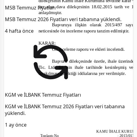
dilekçesinin Kamu İhale Kurumuna tevdiine karar ve
yer alan dava dilekçesinin
18.02.2015 tarih ve
14
MSB Temmuz Fiyatları
anlaşılmıştır.
MSB Temmuz 2026 Fiyatları veri tabanına yüklendi.
Başvuruya ilişkin olarak
2015/497
sayıl
4 hafta önce
neticesinde ön inceleme raporu tanzim edilmiştir.
KARAR:
Ön inceleme raporu ve ekleri incelendi
.
Başvuru dilekçesinde özetle
,
ihale üzerinde
Tic. Ltd. Şti.’nin ihale tarihinde kesinleşmiş v
bırakılması gerektiği
i
ddialarına yer verilmiştir.
KGM ve İLBANK Temmuz Fiyatları
KGM ve İLBANK Temmuz 2026 Fiyatları veri tabanına
yüklendi.
1 ay önce
KAMU İHALE KURUL
Toplantı No
:
2015/015