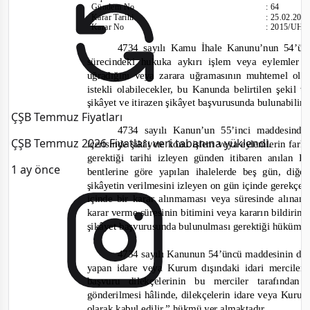
Gündem No
:
64
Karar Tarihi
:
25.02.201
Karar No
:
2015/UH.
4734 sayılı Kamu İhale Kanunu’nun 54’üncü
sürecindeki hukuka aykırı işlem veya eylemler
uğradığını veya zarara uğramasının muhtemel old
istekli olabilecekler, bu Kanunda belirtilen şekil
şikâyet ve itirazen şikâyet başvurusunda bulunabilirl
ÇŞB Temmuz Fiyatları
4734 sayılı Kanun’un 55’inci maddesinde 
ÇŞB Temmuz 2026 Fiyatları veri tabanına yüklendi.
içerisinde şikâyete konu işlem veya eylemlerin fark
ge
rektiği tarihi izleyen günden itibaren anılan
1 ay önce
bentlerine göre yapılan ihalelerde beş gün, diğ
şikâyetin verilmesini izleyen on gün içinde gerekçeli 
içinde bir karar alınmaması veya süresinde alın
karar verme süresinin bitimini veya kararın bildiri
şikâyet başvurusunda bulunulması gerektiği hüküm al
4734 sayılı Kanunun 54’üncü maddesinin dok
yapan idare veya Kurum dışındaki idari merciler
başvuru dilekçelerinin bu merciler tarafınd
gönderilmesi hâlinde, dilekçelerin idare veya Kurum 
olarak kabul edilir.
” hükmü yer almaktadır.