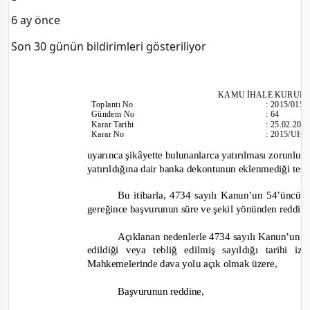
6 ay önce
Son 30 günün bildirimleri gösteriliyor
KAMU İHALE KURUL
Toplantı No
:
2015/015
Gündem No
:
64
Karar Tarihi
:
25.02.201
Karar No
:
2015/UH.
uyarınca şikâyette bulunanlarca yatırılması zorunlu
yatırıldığına dair banka dekontunun eklenmediği tespi
Bu itibarla, 4734 sayılı Kanun’un 54’üncü m
gereğince başvurunun süre ve şekil yönünden reddi 
Açıklanan nedenlerle 4734 sayılı Kanun’un 6
edildiği veya tebliğ edilmiş sayıldığı tarihi
Mahkem
elerinde dava yolu açık olmak üzere,
Başvurunun reddine,