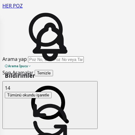
HER
POZ
Arama yap
Arama İpucu
Son Aramalar
Temizle
Bildirimler
14
Tümünü okundu işaretle