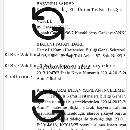
BAŞVURU SAHİBİ
:
Kemal Çağlar İnş. Elk. Üretim Tic. San. Ltd. Şti.
VEKİLİ:
Av. Seher ÖZGÜL
,
Cinnah Cad. No:96/7 Kavakl
ıdere/ Çankaya/ANK
İHALEYİ YAPAN İDARE
:
Hatay İli Kamu Hastaneleri Birliği Genel Sekreterliğ
KTB ve Vakıflar Temmuz Fiyatları
Akasya Mah. 2. Etap Toki Arkası 87. Sok. No:23 
KTB ve Vakıflar 2026 Fiyatları veri tabanına yüklendi.
BAŞVURUYA KONU İHALE:
2013/104763
İhale Kayıt Numaralı “
2014-2015-
201
3 hafta önce
Alımı” İhalesi
KURUM TARAFINDAN YAPILAN İNCELEME:
Hatay İli Kamu Hastaneleri Birliği Genel Sek
açık ihale usulü
ile
gerçekleştirilen “
2014-2015-
201
Alımı”
ihalesine
ilişkin olarak başvuru sahibin
başvurusunda bulunulduğu, idarece şikâyet başvurus
21.05.2014 tarihli dilekçe ile dava açıldığı, 21.0
1.2
E:2014/613,
K:2015/25 sayıyla alınan kararı uyar