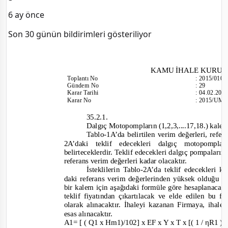
6 ay önce
Son 30 günün bildirimleri gösteriliyor
KAMU İHALE KURU
Toplantı No
:
2015/010
Gündem No
:
29
Karar Tarihi
:
04.02.201
Karar No
:
2015/UM.
35.2.1.
Dalgıç Motopompların (1,2,3,....17,18.) kalem
Tablo-
1A’da belirtilen verim değerleri, refera
2A’daki teklif edecekleri dalgıç motopomp
belirteceklerdir. Teklif edecekleri dalgıç pompaların
referans verim değerleri kadar olacaktır.
İsteklilerin Tablo
-
2A’da teklif edecekleri k
daki refe
rans verim değerlerinden yüksek olduğu t
bir kalem için aşağıdaki formüle göre hesaplanacak 
teklif fiyatından çıkartılacak ve elde edilen bu f
olarak alınacaktır. İhaleyi kazanan Firmaya, ihale
esas alınacaktır.
A1= [ ( Q1 x Hm1)/102] x EF x Y x T x [( 1 / ηR1 )