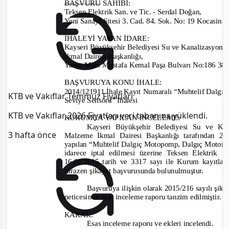
BAŞVURU SAHİBİ
:
Teksen Elektrik San. ve Tic. -
Serdal Doğan
,
Yeni Sanayi Sitesi 3. Cad. 84. Sok. No: 19 Kocasi
na
İHALEYİ YAPAN İDARE:
Kayseri Büyükşehir Belediyesi Su ve Kanalizasyon İ
İkmal Dairesi Başkanlığı,
Yakut Mah. Mustafa Kemal Paşa Bulvarı No:186 
BAŞVURUYA KONU İHALE:
2014/121911 İhale Kayıt Numaralı “Muhtelif Dalgı
KTB ve Vakıflar Temmuz Fiyatları
Seviye Sensörü” İhalesi
KTB ve Vakıflar 2026 Fiyatları veri tabanına yüklendi.
KURUMCA YAPILAN İNCELEME
:
Kayseri Büyükşehir Belediyesi Su ve Kan
3 hafta önce
Malzeme İkmal Dairesi Başkanlığı tarafından
27
yapılan “Muhtelif Dalgıç Motopomp, Dalgıç Motor v
idarece iptal edilmesi üzerine
Teksen Elektrik S
16.01.2015 tarih ve 3317
sayı ile Kurum kayıtlar
iti
razen şikâyet başvurusunda bulunulmuştur.
Başvuruya ilişkin olarak
2015/216
sayılı şik
neticesinde esas inceleme raporu tanzim edilmiştir.
KARAR:
Esas inceleme raporu ve ekleri incelendi.