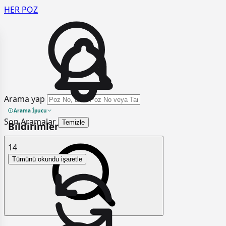
HER
POZ
Arama yap
Arama İpucu
Son Aramalar
Temizle
Bildirimler
14
Tümünü okundu işaretle