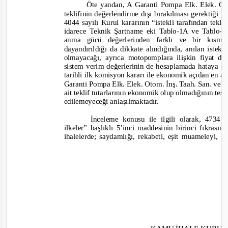
Öte yandan, A Garanti Pompa Elk. Elek. Oto
teklifinin değerlendirme dışı bırakılması gerektiği 
4044
sayılı Kurul kararının
“
istekli
tarafından tekl
idarece Teknik Şartname eki Tablo
-1A ve Tablo-
2
anma gücü değerlerinden farklı ve bir kısm
dayandırıldığı da dikkate alındığında, anılan istekl
olmayacağı, ayrıca motopomplara ilişkin fiyat d
sistem verim değerlerinin de hesaplamada hataya se
tarihli ilk komisyon kararı ile ekonomik açıdan en av
Garanti Pompa Elk. Elek. Otom. İnş. Taah. San. ve Tic.
ait teklif tutarlarının ekonomik olup olmadığının tes
edile
meyeceği anlaşılmaktadır.
İnceleme konusu ile ilgili olarak, 473
ilkeler” başlıklı 5’inci maddesinin birinci fıkrasınd
ihalelerde; saydamlığı, rekabeti, eşit muameleyi, g