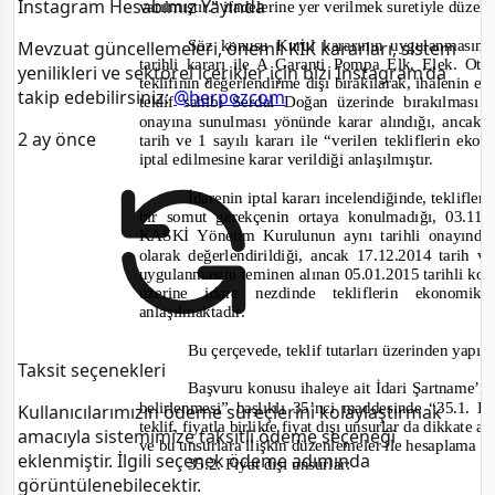
Instagram Hesabımız Yayında
varılmıştır.”
ifadelerine yer verilmek suretiyle
düzelti
Söz konusu Kurul kararının uygulanmasını
Mevzuat güncellemeleri, önemli KİK kararları, sistem
tarihli kararı ile A Garanti Pompa Elk. Elek. Ot
yenilikleri ve sektörel içerikler için bizi Instagram’da
teklifinin değerlendirme dışı bırakılarak, ihalenin 
takip edebilirsiniz:
@herpozcom
teklif sahibi Serdal Doğan üzerinde bırakılmas
onayına sunulması yönünde karar alındığı, anc
2 ay önce
tarih ve 1 sayılı kararı ile
“verilen tekliflerin ek
iptal edilmesine karar verildiği anlaşılmıştır.
İdarenin iptal kararı incelendiğinde, teklif
bir somut gerekçenin ortaya konulmadığı, 03.11
KAS
Kİ Yönetim Kurulunun aynı tarihli onayında
olarak değerlendirildiği, ancak 17.12.2014 tarih v
uygulanmasını teminen alınan 05.01.2015 tarihli komi
üzerine idare nezdinde tekliflerin ekono
anlaşılmaktadır.
Bu çerçevede, teklif tutarları üzerinden yapı
Taksit seçenekleri
Başvuru konusu ihaleye ait İdari Şartname’n
bel
irlenmesi” başlıklı 35’nci maddesinde
“35.1. B
Kullanıcılarımızın ödeme süreçlerini kolaylaştırmak
teklif, fiyatla birlikte fiyat dışı unsurlar da dikkate a
amacıyla sistemimize taksitli ödeme seçeneği
ve bu unsurlara ilişkin düzenlemeler ile hesaplama 
eklenmiştir. İlgili seçenek ödeme adımında
35.2. Fiyat dışı unsurlar:
görüntülenebilecektir.