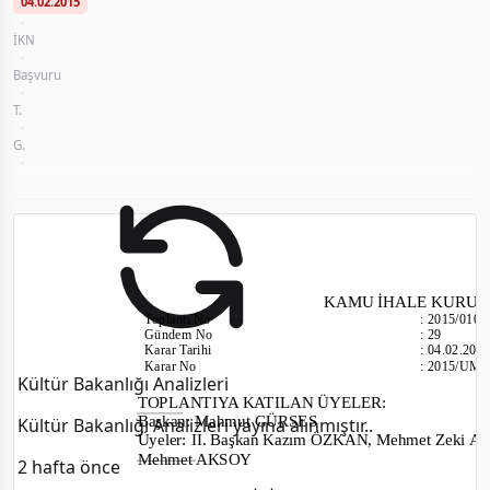
04.02.2015
·
İKN
2014/121911
KGM ARGE 2026 1.Dönem Fiyatları
·
Başvuru
Teksen Elektrik San. ve Tic. - Serdal Doğan
KGM ARGE 2026 1.Dönem Fiyatları veri tabanına
·
T.
2015/010
yüklendi.
·
G.
29
2 hafta önce
·
Kayseri Büyükşehir Belediyesi Su ve Kanalizasyon İdaresi Elektrik Makine ve Mal
KAMU İHALE KURU
Toplantı No
:
2015/010
Gündem No
:
29
Karar Tarihi
:
04.02.201
Karar No
:
2015/UM.
Kültür Bakanlığı Analizleri
TOPLANTIYA KATILAN ÜYELER
:
Başkan: Mahmut GÜRSES
Kültür Bakanlığı Analizleri yayına alınmıştır..
Üyeler: II. Başkan Kazım ÖZKAN, Mehmet Zeki
Mehmet AKSOY
2 hafta önce