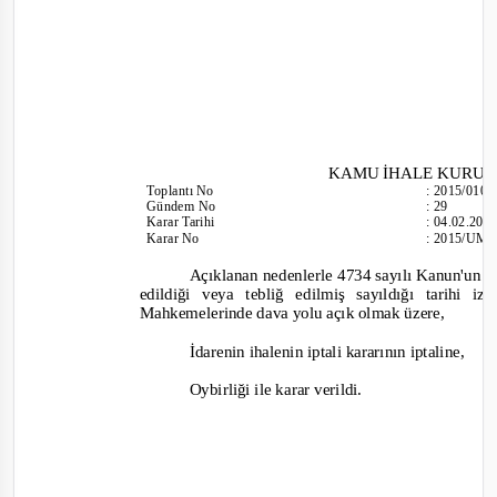
KAMU İHALE KURU
Toplantı No
:
2015/010
Gündem No
:
29
Karar Tarihi
:
04.02.201
Karar No
:
2015/UM.
Açıklanan nedenlerle 4734 sayılı Kanun'un 6
edildiği veya tebliğ edilmiş sayıldığı tarihi
Mahkemelerinde dava yolu açık olmak ü
zere,
İdarenin ihalenin iptali kararının iptaline,
Oybirliği
ile karar verildi.