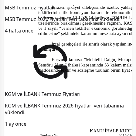
MSB Temmuz Fiyatları
İtirazen şikâyet dilekçesinde özetle, yakla
tekliflerinin ilk komisyon kararı ile ekonomik 
belirlenmesine ve 17.12.2014 tarih ve 2014/UH.I-
40
MSB Temmuz 2026 Fiyatları veri tabanına yüklendi.
üzerlerinde bırakılması gerekmesine rağmen, KASK
ve 1 sayılı
"verilen teklifler ekonomik görülmediğin
4 hafta önce
edilmesine"
şeklindeki kararının mevzuata aykırı ol
İptal gerekçeleri ile sınırlı olarak yapılan i
edilmiştir.
Başvuru konusu “Muhtelif Dalgıç Motopom
Sensörü Alımı” ihalesi kapsamında 33 kalem malzem
maddesinde teklif ve sözleşme türünün birim fiyat ol
KGM ve İLBANK Temmuz Fiyatları
KGM ve İLBANK Temmuz 2026 Fiyatları veri tabanına
yüklendi.
1 ay önce
KAMU İHALE KURU
Toplantı No
:
2015/010