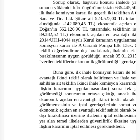
Sonuç olarak, başvuru konusu ihalede yakl
sonucu yüklenici kârı öngörülmeksizin 635.445,50 T
ilk ihale komisyon
kararı ile geçerli iki tekliften A
San. ve Tic. Ltd. Şti.ne ait 523.523,00 TL tutarınd
alındığında
-
142.089,45 TL) ekonomik açıdan en 
Doğan’ın 562.126,90 TL tutarındaki teklifinin ise
89.382,52 TL) ekonomik açıdan en avantajlı ikinc
2014/UH.I-
4044 sayılı Kurul kararının uygulanması
komisyon kararı ile A Garanti Pompa Elk. Elek. Ot
teklifi değerlendirme dışı bırakılarak, ihalenin tek
bırakılmasının uygun görüldüğü, ancak 05.01.2015 
“verilen tekliflerin ekonomik görülmediği”
gerekçesi
Buna göre, ilk ihale komisyon kararı ile tekl
avantajlı ikinci teklif olarak belirlenen ve ihale yet
k
sahibine ait teklifin ikinci ihale komisyon kararından
ilişkin kararının uygulanmasından) sonra tek 
görülmediği sonucunun ortaya çıktığı, ancak ih
ekonomik açıdan en avantajlı ikinci teklif olarak 
görülmemesinin ve iptal gerekçelerinin somut ve
ekonomik açıdan en avantajlı teklif sahibi olarak bel
dışı bırakılması üzerine
ihalenin iptal edilmesinin
yer alan temel ilkelerden güvenilirlik ilkesine uyg
ilişkin kararının iptal edilmesi
gerekmektedir.