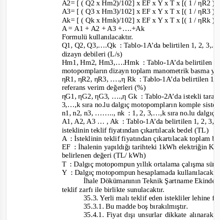
A2= [ ( Q2 x Hm2)/102] x EF x Y x T x [( 1 / ηR2 )
A3= [ ( Q3 x Hm3)/102] x EF x Y x T x [( 1 / ηR3 )
Ak= [ ( Qk x Hmk)/102] x EF x Y x T x [( 1 / ηRk )
A = A1 + A2 + A3 +….+Ak
Formulü kullanılacaktır.
Q1, Q2, Q3,….Qk
: Tablo-
1A’da belirtilen 1, 2, 3,
dizayn debileri (L/s)
Hm1, Hm2, Hm3,….Hmk
: Tablo-
1A’da belirtilen 1
motopompların dizayn toplam manometrik basma yü
ηR1, ηR2, ηR3, ….,η Rk
: Tablo-
1A’da belirtilen 1,
referans verim değerleri (%)
ηG1, ηG2, ηG3, ….,η Gk
: Tablo-
2A’da istekli taraf
3,…,k sıra no.lu dalgıç motopompların komple sistem
n1, n2, n3, …….., nk
: 1, 2, 3
,…,k sıra no.lu dalgı
A1, A2, A3 … , Ak
: Tablo-
1A’da belirtilen 1, 2, 3,.
isteklinin teklif fiyatından çıkartılacak bedel (TL)
A
: İsteklinin teklif fiyatından çıkartılacak toplam 
EF
: İhalenin yapıldığı tarihteki 1kWh elektriğin Ka
belirlenen değeri (TL/ kWh)
T
: Dalgıç motopompun yıllık ortalama çalışma süre
Y
: Dalgıç motopompun hesaplamada kullanılacak olan
İhale Dökümanının Teknik Şartname Ekinde
teklif zarfı ile birlikte sunulacaktır.
35.3. Yerli malı teklif eden istekliler lehine 
35.3.1. Bu madde boş bırakılmıştır.
35.4.1. Fiyat dışı unsurlar dikkate alınarak d