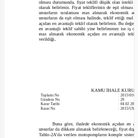
olması durumunda, fiyat teklifi düşük olan istekli 
olarak belirlenir. Fiyat tekliflerinin de eşit olma
unsurların sıralaması esas alınarak ekonomik açı
unsurların da eşit olması halinde, teklif ettiği mal 
açıdan en avantajlı teklif olarak belirlenir. Bu de
en avantajlı teklif sahibi yine belirlenmez ise iş 
esas alınarak ekonomik açıdan en avantajlı teklif 
verildiği,
KAMU İHALE KURU
Toplantı No
:
2015/010
Gündem No
:
29
Karar Tarihi
:
04.02.201
Karar No
:
2015/UM.
Buna göre, ihalede ekonomik açıdan en avant
unsurlar da dikkate alınarak belirleneceği, fiyat dışı
Tablo-
2A’da verilen motopompların komple sistem 