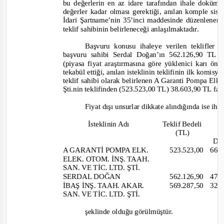
bu d
eğerlerin en az idare tarafından ihale doküma
değerler kadar olması gerektiği, anılan komple sis
İdari Şartname’nin 35’inci maddesinde düzenlenen
teklif sahibinin belirleneceği anlaşılmaktadır.
Başvuru konusu ihaleye verilen teklifler 
başvuru sahibi Serdal Doğan’ın 562.126,90 TL tu
(piyasa fiyat araştırmasına göre yüklenici karı 
tekabül ettiği, anılan isteklinin teklifinin ilk komi
teklif sahibi olarak belirlenen A Garanti Pompa Elk.
Şti.nin teklifinden (523.523,00 TL) 38.603,90 TL fa
Fiyat dışı unsurlar dikkate alındığında ise ihal
İsteklinin Adı
Teklif Bedeli
T
(TL)
Düş
A GARANTİ POMPA ELK.
523.523,00 66
ELEK. OTOM. İNŞ. TAAH.
SAN. VE TİC. LTD. ŞTİ.
SERDAL DOĞAN
562.126,90 47
İBAŞ İNŞ. TAAH. AKAR.
569.287,50 32
SAN. VE TİC. LTD. ŞTİ.
şeklinde olduğu görülmüştür.