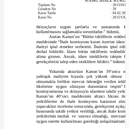
KAMU İHALE KURU
Toplantı No
:
2015/010
Gündem No
:
29
Karar Tarihi
:
04.02.201
Karar No
:
2015/UM.
ihtiyaçların uygun şartlarla ve zamanında k
kullanılmasını sağlamakla sorumludur.
” hükmü,
Anılan Kanun’un “Bütün tekliflerin reddedil
maddesinde
“İhale komisyonu kararı üzerine idare, 
ihaleyi iptal etmekte serbesttir. İhalenin iptal ed
derhal bildirilir. İdare bütün tekliflerin redded
altına girmez. Ancak, idare isteklilerin talepte 
gerekçelerini talep eden isteklilere bildirir.”
hükmü,
Yukarıda aktarılan Kanun’un 39’uncu ma
yaklaşık maliyete kıyasla çok yüksek olması 
olmamakla birlikte mevcut ödeneğin verilen teklif
ilkelerine uygun olmayan durumların tespiti”
ha
komisyonlarına ve dolayısıyla idarelere takdir yetki
Kanun’un 40’ıncı maddesinin altıncı fıkrası il
yetkililerine de ihale komisyonu kararının alı
yapacakları inceleme sonucunda, gerekçesini açıkça b
hususunda takdir yetkisi verildiği, ancak ihale komis
yetkilerinin
mutlak ve sınırsız
olmadığı, mevzuata
uygun surette kullanılması gerektiği anlaşılmaktadır