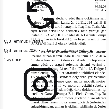
Gündem No
:
29
Karar Tarihi
:
04.02.201
Karar No
:
2015/UM.
Anılan ihalede, 8 adet ihale dokümanı satın
ihaleye 3 isteklinin katıldığı,
03.11.2014 tarih
li ih
Kurulunun
aynı tarihli onayı ile İbaş İnş. Taah. Akar
fiyat teklif cetvelinde aritmetik hata yaptığı ger
ihalenin 523.523,00 TL
bedel ile A Garanti Pompa 
Ltd. Şti. üzerinde bırakıldığı ve başvuru sahibi Se
ÇŞB Temmuz Fiyatları
ikinci teklif sahibi olarak belirlendiği
,
ÇŞB Temmuz 2026 Fiyatları veri tabanına yüklendi.
03.11.2014
tarihli ihale komisyon kararına
üzerine alınan Kamu İhale Kurulu
nun 17.12.2014 t
1 ay önce
“…ihale konusu 18 kalem ve 54 adet motopompa ili
anma gücü ve asgari referans sistemi verimi bi
Motopomp İhtiyaç Listesi” ile “Tablo
-
1A Dalgıç Mo
düzenlendiği, istekliler tarafından teklifleri ekinde 
1A’da düzenlenen standart değerlere yer verilmek
pompa modeli, pompa çapı, motor modeli, motor ç
edilen sistem verimi ve motorun çektiği şebeke gücü
ettikleri ürünlere ilişkin değerlerle doldurulması içi
istekli A Garanti Pompa Elk. Elek. Otom. İnş. Taah.
edilen motopompların motor güçlerinin ise idarece 
olarak düzenlenen motor anma gücü değerlerinden f
anlaşıldığından, anılan isteklinin teklifinin değerle