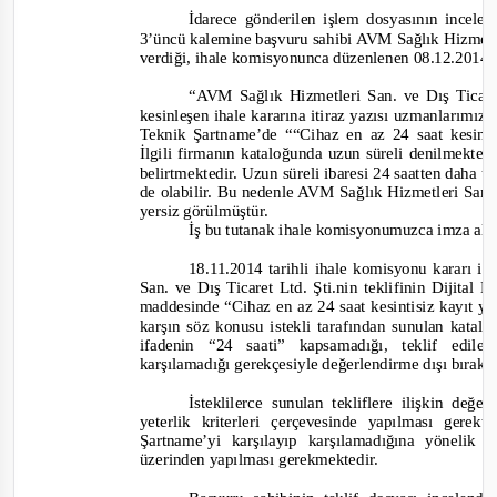
İdarece gönderilen işlem dosyasının incele
3’üncü kalemine başvuru sahibi AVM Sağlık Hizmetler
verdiği, ihale komisyonunca düzenlenen 08.12.2014 t
“AVM Sağlık Hizmetleri San. ve Dış Ticaret
kesinleşen ihale kararına itiraz yazısı uzmanlarımız
Teknik Şartname’de ““Cihaz en az 24 saat kesinti
İlgili firmanın kataloğunda uzun süreli denilmekte i
belirtme
ktedir. Uzun süreli ibaresi 24 saatten daha u
de olabilir. Bu nedenle AVM Sağlık Hizmetleri San. v
yersiz görülmüştür.
İş bu tutanak ihale komisyonumuzca imza altı
18.11.2014 tarihli ihale komisyonu kararı 
San. ve Dış Ticaret Ltd. Şti.nin teklifinin Dijita
maddesinde
“Cihaz en az 24 saat kesintisiz kayıt ya
karşın söz konusu istekli tarafından sunulan katalog
ifadenin “24 saati” kapsamadığı, teklif edi
karşılamadığı gerekçesiyle değerlendirme dışı bırakıl
İsteklilerce sunulan tekliflere ilişkin de
yeterlik kriterleri çerçevesinde yapılması gerekt
Şartname’yi karşılayıp karşılamadığına yönelik
üzerinden yapılması gerekmektedir.