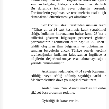
Teklifi oluşturan bütün belgeler ve ekleri ile diğer
sunulan belgeler, Türkçe onaylı tercümesi ile birlik
Bu durumda t
eklifin veya belgenin yorumla
Tercümelerin yapılması ve tercümelerin tasdiki işl
alınacaktır.”
düzenlemesi yer almaktadır.
Söz konusu istekli tarafından sunulan Tekn
“
“Cihaz en az 24 saat kesintisiz kayıt yapabilmelid
aldığı
,
kullanım kılavuzunun bahse konu 26’ncı sa
stillerini gösteren bilgisayar penceresi görünt
Şartname’nin “Tekliflerin dili” başlıklı 7.9’unc
teklifi oluşturan tüm belgelerin ve dokümanın T
sunulan belgelerin ancak Türkçe onaylı tercümes
sayılacağından kullanım kılavuzunun İngilizce su
bilgilerin değerlendirmeye esas alınamayacağı a
yerinde bulunmamıştır.
Açıklanan nedenlerle, 4734 sayılı Kanunun 6
edildiği veya tebliğ edilmiş sayıldığı tarihi
Mahkemelerinde dava yolu açık olmak üzere,
Anılan Kanun'un 54'üncü maddesinin onbirinc
şikâyet başvurusunun reddine,
Oybirliği
ile karar verildi.