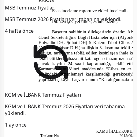
KARAR:
MSB Temmuz Fiyatları
Esas inceleme raporu ve ekleri incelendi.
MSB Temmuz 2026 Fiyatları veri tabanına yüklendi.
İtir
a
zen şikâyet dilekçesinde özetle,
4 hafta önce
Başvuru sahibinin dilekçesinde özetle; Afy
Genel Sekreterliğine Bağlı Hastaneler için (Afyon
Bolvadin DH, Şuhut DH) 5 Kalem Tıbbi Cihaz Alım
(Afyonkarahisar D.H.)na ilişkin 3.
k
ısmına teklif ve
olduğu, taraflarına tebliğ edilen kesinleşen ihale ka
teklif ettikleri cihaza ai
t katalogda cihazın uzun süre
ancak kaydın 24 saati kapsamadığı, teklif etti
Şartnamesi’nin 8’inci maddesinde
“Cihaz en az 24
şeklindeki düzenlemeyi karşılamadığı gerekçesiyle
yaptıkları şikâyet başvurusunun “
Kataloğunuzda uzun
KGM ve İLBANK Temmuz Fiyatları
KGM ve İLBANK Temmuz 2026 Fiyatları veri tabanına
yüklendi.
1 ay önce
KAMU İHALE KURUL
Toplantı
No
:
2015/005