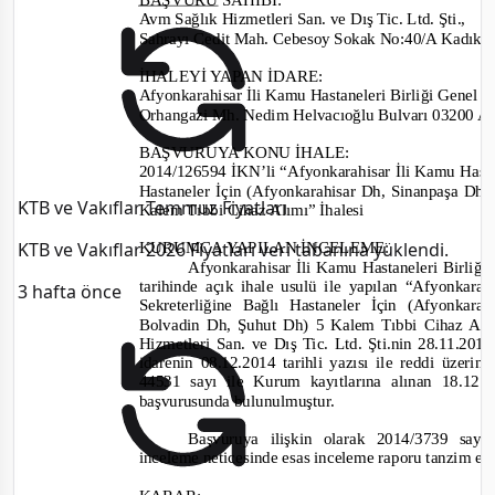
Avm Sağlık Hizmetleri San.
v
e Dış Tic. Ltd. Şti.
,
Sahrayı Cedit Mah. Cebesoy Sokak No:40/A Kad
İHALEYİ YAPAN İDARE
:
Afyonkarahisar İli Kamu Hastaneleri Birliği Genel Se
Orhangazi
Mh. Nedim Helvacıoğlu Bulvarı 032
BAŞVURUYA KONU İHALE:
2014/126594
İKN’li “
Afyonkarahis
ar İli K
amu Hasta
Hastaneler İçin (Afyonkarahisar Dh, Sinanpaşa D
KTB ve Vakıflar Temmuz Fiyatları
Kalem Tıbbi Cihaz Alımı” İhalesi
KTB ve Vakıflar 2026 Fiyatları veri tabanına yüklendi.
KURUMCA YAPILAN İNCELEME
:
Afyonkarahisar İli Kamu Hastaneleri Birliği G
tarihinde
açık ihale usulü
ile
yapılan “Afyonkarahi
3 hafta önce
Sekreterliğine Bağlı Hastaneler İçin (Afyonk
Bolvadin Dh, Şuhut Dh) 5 Kalem Tıbbi Cihaz Alı
Hizmetleri San. v
e Dış Tic. Ltd. Şti.
nin 28.11.201
idarenin 08.12.2014
tarihli yazısı ile reddi üzerin
44531
sayı ile Kurum kayıtlarına alınan
18.12.2
başvurusunda bulunulmuştur.
Başvuruya ilişkin olarak
2014/3739
sayıl
inceleme neticesinde esas inceleme raporu tanzim ed