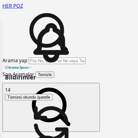
HER
POZ
Arama yap
Arama İpucu
Son Aramalar
Temizle
Bildirimler
14
Tümünü okundu işaretle