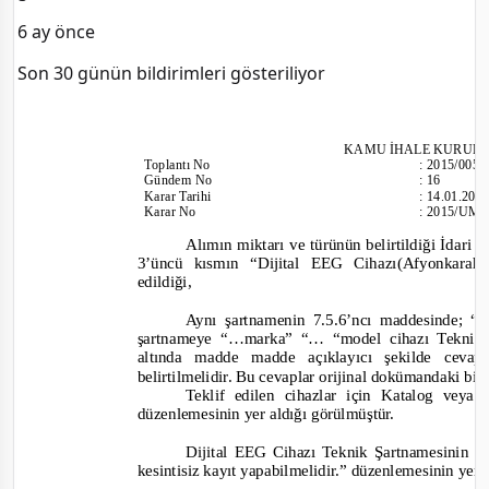
6 ay önce
Son 30 günün bildirimleri gösteriliyor
KAMU İHALE KURUL
Toplantı
No
:
2015/005
Gündem No
:
16
Karar Tarihi
:
14.01.201
Karar No
:
2015/UM.
Alımın miktarı ve türünün belirtildiği İdari 
3’üncü kısmın
“
Dijital EEG Cihazı(Afyonkarahi
edildiği,
Aynı şartnamenin 7.5.6’ncı maddesinde; “
1
şartnameye “…marka” “… “model cihazı Teknik 
altında madde madde açıklayıcı şekilde ceva
belirtilmelidir. Bu cevaplar orijinal dokümandaki bilg
Teklif edilen cihazlar için Katalog veya 
düzenlemesinin yer aldığı görülmüştür.
Dijital EEG Cihazı Teknik Şartnamesinin 8’
kesintisiz kayıt yapabilmelidir.”
düzenlemesinin yer a