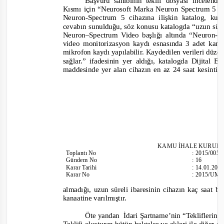
Başvuru sahibinin teklif dosyası incelend
Kısmı için “Neurosoft Marka Neuron Spectrum 5 Mod
Neuron-Spectrum
5 cihazına ilişkin katalog
,
kul
cevabın sunulduğu, söz konusu katalogda “
uzun süre
Neuron
–Spectrum Video başlığı altında “
Neuron-
S
vi
deo monitorizasyon kaydı esnasında 3 adet kame
mikrofon kaydı yapılabilir. Kaydedilen verileri düz
sağlar.”
ifadesinin yer aldığı, katalogda Dijital
maddesinde yer alan cihazın en az 24 saat kesintisi
KAMU İHALE KURUL
Toplantı
No
:
2015/005
Gündem No
:
16
Karar Tarihi
:
14.01.201
Karar No
:
2015/UM.
almadığı, uzun süreli ibaresinin cihazın kaç saat 
kanaatine varılmıştır.
Öte yandan
İdari Şartname’nin “Tekliflerin 