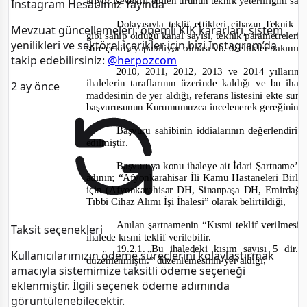
alıyor ise teklif edilen ürünün teknik yeterliliğini sa
Instagram Hesabımız Yayında
Dolayısıyla teklif ettikleri cihazın Teknik
Mevzuat güncellemeleri, önemli KİK kararları, sistem
gibi sahip olduğu kanal sayısı, teknik parametreler
yenilikleri ve sektörel içerikler için bizi Instagram’da
süre çekim yapabiliyor olması vb. özellikler bakımın
takip edebilirsiniz:
@herpozcom
2010, 2011, 2012, 2013 ve 2014 yılların
ihalelerin taraflarının üzerinde kaldığı ve bu i
2 ay önce
maddesinin de yer aldığı, refe
rans listesini ekte
sund
başvurusunun Kurumumuzca incelenerek gereğinin ya
Başvuru sahibinin iddialarının değerlendiril
edilmiştir.
Başvuruya konu ihaleye ait İdari Şartname’n
adının;
“Afyonkarahisar İli Kamu Hastaneleri Birli
için (Afyonkarahisar DH, Sinanpaşa DH, Emirda
Tıbbi Cihaz Alımı İşi İhalesi”
olarak belirtildiği,
Anılan şartnamenin “Kısmi teklif verilmesi”
Taksit seçenekleri
ihalede kısmi tek
lif verilebilir.
19.2.1. Bu ihaledeki kısım sayısı 5 dir. 
Kullanıcılarımızın ödeme süreçlerini kolaylaştırmak
düzenlenmiştir.”
düzenlemesinin yer aldığı,
amacıyla sistemimize taksitli ödeme seçeneği
eklenmiştir. İlgili seçenek ödeme adımında
görüntülenebilecektir.