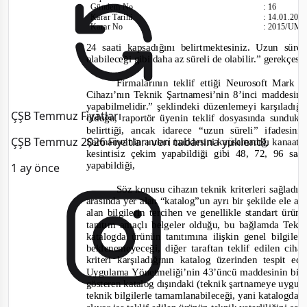
Gündem No
:
16
Karar Tarihi
:
14.01.201
Karar No
:
2015/UM.
24 saati kapsadığını belirtmektesiniz. Uzun süre
olabileceği gibi daha az süreli de olabilir.”
gerekçesiy
Firmalarının teklif ettiği Neurosoft Ma
Cihazı’nın Teknik Şartnamesi’nin 8’inci maddesin
yapabilmeli
dir.”
şeklindeki düzenlemeyi karşıladığı
ÇŞB Temmuz Fiyatları
olduğu, raportör üyenin teklif dosyasında sunduk
belirttiği, ancak idarece
“uzun süreli”
ifadesin
ÇŞB Temmuz 2026 Fiyatları veri tabanına yüklendi.
Şartname’nin anılan maddesini kapsamadığı kanaatine v
kesintisiz çekim yapabildiği gibi 48, 72, 96 sa
yapabildiği,
1 ay önce
Söz konusu cihazın teknik kriterleri sağladı
arasında yer alan “katalog”un ayrı bir şekilde ele a
alan bilgilerin tercihen ve genellikle standart ürüne
tanıtım amaçlı belgeler olduğu, bu bağlamda Tekni
katalogda ürünün tanıtımına ilişkin genel bilgil
beklenemeyeceği, diğer taraftan teklif edilen cih
kriteri karşıladığının katalog üzerinden tespit 
Uygulama Yönetmeliği’nin 43’üncü maddesinin birinci
gösteren katalog dışındaki (teknik şartnameye uygu
t
eknik bilgilerle tamamlanabileceği, yani katalogda 