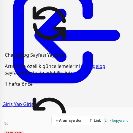
Changelog Sayfası Yayında
Artık tüm özellik güncellemelerini
Changelog
sayfasından takip edebilirsiniz.
1 hafta önce
Giriş Yap
Giriş
Taze Kırmızı Et ve Taze Piliç Eti Alımı
Aramaya dön
Link kopyalandı
Link
No
2015/UM.II-201
·