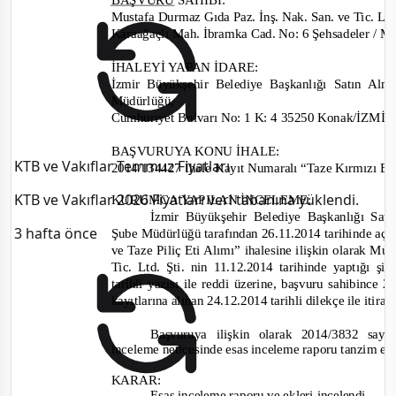
Mustafa Durmaz Gıda Paz. İnş. Nak. San.
ve
Tic. Ltd
Karaağaçlı Mah. İbramka Cad. No: 6 Ş
ehsadeler /
M
İHALEYİ YAPAN İDARE
:
İzmir Büyükşehir Belediye Başkanlığı Satın Al
Müdürlüğü
,
Cumhurıyet Bulvarı No: 1 K: 4 35250 Konak/İZMİ
BAŞVURUYA KONU İHALE:
KTB ve Vakıflar Temmuz Fiyatları
2014/134427
İhale Kayıt Numaralı “Taze Kırmızı Et
KTB ve Vakıflar 2026 Fiyatları veri tabanına yüklendi.
KURUMCA YAPILAN İNCELEME
:
İzmir Büyükşehir Belediye Başkanlığı Sa
3 hafta önce
Şube Müdürlüğü tarafından
26.11.2014 tarihinde
açı
ve
Taze Piliç Eti Alımı”
ihalesine
ilişkin olarak Mu
Tic. Ltd. Şti.
nin 11.12.2014
tarihinde yaptığı şik
tarihli yazısı ile reddi üzerine, başvuru sahibin
ce 26
kayıtlarına alınan
24.12.2014
tarihli dilekçe ile iti
Başvuruya ilişkin olarak
2014/3832
sayı
inceleme neticesinde esas inceleme raporu tanzim ed
KARAR:
Esas inceleme raporu ve ekleri incelendi.