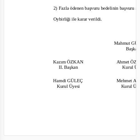
2)
Fazla ödenen başvuru bedelinin başvuru sah
Oybirliği
ile karar verildi.
Mahmut G
Başka
Kazım ÖZKAN
Ahmet ÖZ
II. Başkan
Kurul Ü
Hamdi GÜLEÇ
Mehmet A
Kurul Üyesi
Kurul Üy