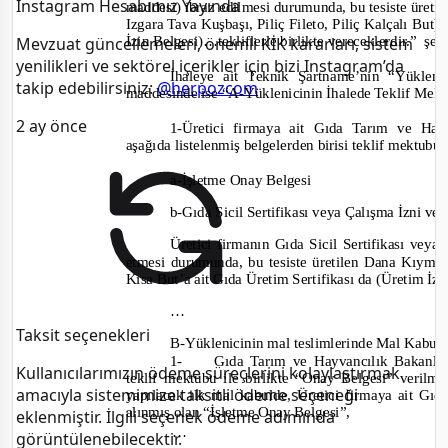
Instagram Hesabımız Yayında
maddesi) ibraz edilmesi durumunda, bu tesiste üretile
Izgara Tava Kuşbaşı, Piliç Fileto, Piliç Kalçalı But)
İzin Belgesi)…tekliflerle birlikte vereceklerdir.”
şek
Mevzuat güncellemeleri, önemli KİK kararları, sistem
yenilikleri ve sektörel içerikler için bizi Instagram’da
İhaleye ait Teknik Şartname’nin
“Yükleni
takip edebilirsiniz:
@herpozcom
maddesinde ise
“
A-
Yüklenicinin İhalede Teklif Mektu
2 ay önce
1-
Üretici firmaya ait Gıda Tarım
ve
Hay
aşağıda listelenmiş belgelerden birisi teklif mektubu i
a-
İşletme Onay Belgesi
b-
Gıda Sicil Sertifikası veya Çalışma İzni
ve
Üretici firmanın Gıda Sicil Sertifikası veya
etmesi durumunda, bu tesiste üretilen Dana Kıyma
Kısa But’a ait Gıda Üretim Sertifikası da (Üretim İzin
…
Taksit seçenekleri
B-
Yüklenicinin mal teslimlerinde Mal Kabul
1-
Gıda Tarım
ve
Hayvancılık Bakanlı
Kullanıcılarımızın ödeme süreçlerini kolaylaştırmak
teklif mektubu ile birlikte “Onay Belgesi” veril
amacıyla sistemimize taksitli ödeme seçeneği
yapılacak ilk mal kabulde, Üretici firmaya ait Gı
alınmış olan “İşletme Onay Belgesi”,
eklenmiştir. İlgili seçenek ödeme adımında
…
görüntülenebilecektir.