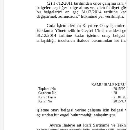
(2) 17/12/2011 tarihinden önce çalışma izni
v
belgelere eşdeğer belge almış
ve
halen faaliyet göst
bu belgelerini en geç 31/12/2014 tarihine kad
değiştirmek zorundadır.”
hükmüne yer verilmiştir.
G
ıda İşletmelerinin Kayıt
ve
Onay İşlemlerin
Hakkında Yönetmelik’in Geçici 1’inci maddesi gere
31.12.
2014 tarihine kadar işletme onay belgesi 
anlaşıldığı, incelenen ihalede bakımından ise ihal
KAMU İHALE KURUL
Toplantı
No
:
2015/007
Gündem No
:
28
Karar Tarihi
:
21.01.201
Karar No
:
2015/UM.
işletme onay belgesi yerine çalışma izin belgesi
v
açısından bir engel bulunmadığı anlaşılmıştır.
Ayrıca ihaleye ait İdari Şartname
ve
Teknik