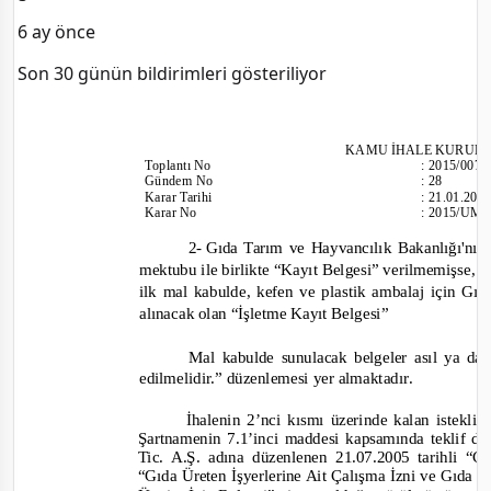
6 ay önce
Son 30 günün bildirimleri gösteriliyor
KAMU İHALE KURUL
Toplantı
No
:
2015/007
Gündem No
:
28
Karar Tarihi
:
21.01.201
Karar No
:
2015/UM.
2-
Gıda Tarım
ve
Hayvancılık Bakanlığı'nın
mektubu ile birlikte “Kayıt Belgesi” verilmemişse, 
ilk mal kabulde, kefen ve
plastik ambalaj için Gı
alınacak olan “İşletme Kayıt Belgesi”
Mal kabulde sunulacak belgeler asıl ya da 
edilmelidir.”
düzenlemesi yer almaktadır
.
İhalenin 2’nci kısmı üzerinde kalan
istekli 
Şartnamenin 7.1’inci maddesi kapsamında teklif d
Tic. A.Ş. adına düzenlenen 21.07.2005 tarihli “Ç
“Gıda Üreten İşyerlerine Ait Çalışma İzni
ve
Gıda Si