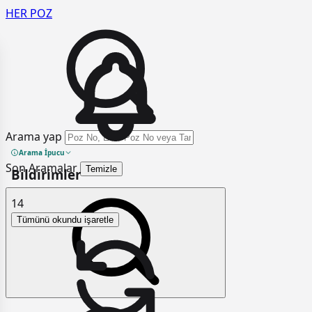
HER
POZ
Arama yap
Arama İpucu
Son Aramalar
Temizle
Bildirimler
14
Tümünü okundu işaretle