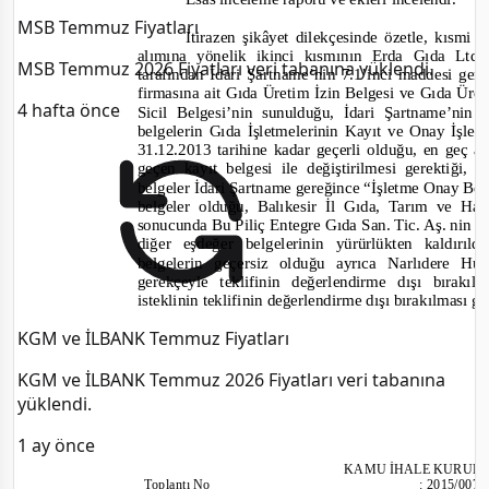
MSB Temmuz Fiyatları
İtirazen şikâyet dilekçesinde özetle, kısmi 
alımına yönelik ikinci kısmının Erda Gıda Ltd. 
MSB Temmuz 2026 Fiyatları veri tabanına yüklendi.
tarafından İdari Şartname’nin 7.1’inci maddesi ger
firmasına ait Gıda Üretim İzin Belgesi
ve
Gıda Ürete
4 hafta önce
Sicil Belgesi’nin sunulduğu, İdari Şartname’ni
belgelerin Gıda İşletmelerinin Kayıt
ve Ona
y İşle
31.12.2013 tarihine kadar geçerli olduğu, en geç a
geçen kayıt belgesi ile değiştirilmesi gerektiğ
belgeler İdari Şartname gereğince “İşletme Onay Belg
belgeler olduğu, Balıkesir İl Gıda, Tarım
ve
Hay
sonucunda Bu Piliç Entegre Gıda San. Tic. Aş. nin “
diğer eşdeğer belgelerinin yürürlükten kaldırıldı
belgelerin geçersiz olduğu ayrıca Narlıdere 
gerekçeyle teklifinin değerlendirme dışı bırakıl
isteklinin tekl
ifinin değerlendirme dışı bırakılması ge
KGM ve İLBANK Temmuz Fiyatları
KGM ve İLBANK Temmuz 2026 Fiyatları veri tabanına
yüklendi.
1 ay önce
KAMU İHALE KURUL
Toplantı
No
:
2015/007