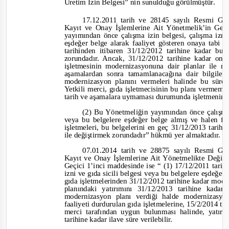
Üretim İzin Belgesi” nin sunulduğu görülmüştür.
17.12.2011 tarih ve
28145 sayılı Resmi Ga
Kayıt
ve
Onay İşlemlerine Ait Yönetmelik’in Geç
yayımından önce çalışma izin belgesi, çalışma izn
eşdeğer belge alarak faaliyet gösteren onaya tabi 
tarihinden itibaren
31/12/2012 tarihine kadar b
zorundadır. Ancak, 31/12/2012 tarihine kadar ona
işletmesinin modernizasyonuna dair planlar ile m
aşamalardan sonra tamamlanacağına dair bilgiler
modernizasyon planını vermeleri halinde bu süre 
Yetkili merci, gıda işletmecisinin bu planı vermem
tarih ve
aşamalara uymaması durumunda işletmenin fa
(2) Bu Yönetmeliğin yayımından önce çalışm
veya bu belgelere eşdeğer belge almış
ve
halen fa
işletmeleri, bu belgelerini en geç 31/12/2013 tarih
ile değiştirmek zorundadır”
hükmü yer almaktadır.
07.01.2014 tarih ve
28875 sayılı Resmi Ga
Kayıt
ve
Onay İşlemlerine Ait Yönetmelikte Değiş
Geçici 1’inci maddesinde ise
“ (1) 17/12/2011 tarih
izni ve
gıda sicili belgesi veya bu belgelere eşdeğer
gıda işletmelerinden 31/12/2012 tarihine kadar mod
planındaki yatırımını 31/12/2013 tarihine kad
modernizasyon planı verdiği halde modernizasy
faaliyeti durdurulan gıda işletmelerine, 15/2/2014 t
merci tarafından uygun bulunması halinde, yatır
tarihine kadar ilave süre verilebilir.