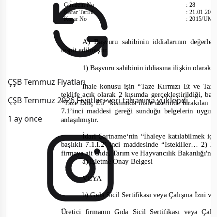
Gündem No
:
28
Karar Tarihi
:
21.01.201
Karar No
:
2015/UM.
A)
Başvuru sahibinin iddialarının değerlen
tespit edilmiştir.
1) Başvuru sahibinin iddiasına ilişkin olarak:
ÇŞB Temmuz Fiyatları
İhale konusu işin “
Taze Kırmızı Et
ve
Taze
teklife açık olarak 2 kısımda gerçekleştirildiği, b
ÇŞB Temmuz 2026 Fiyatları veri tabanına yüklendi.
“Taze Piliç Eti” kısmında ihale üzerinde bırakılan 
7.1’inci maddesi gereği sunduğu belgelerin uygu
1 ay önce
anlaşılmıştır.
İdari Şartname‘nin “İhaleye katılabilmek iç
başlıklı 7.1.I.2’ inci maddesinde “
İstekliler… 2) 2.
firmaya ait Gıda, Tarım
ve Hay
vancılık Bakanlığı'nd
a) İşletme Onay Belgesi
VEYA
b) Gıda Sicil Sertifikası veya Çalışma İzni
ve
Üretici firmanın Gıda Sicil Sertifikası veya Çal