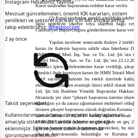
Instagram Hesabımız Yayında
Kurul tarafından başvurunun reddine karar verilir.
Mevzuat güncellemeleri, önemli KİK kararları, sistem
(2) Kurul tarafından gerekli görüldüğü takdirde
yenilikleri ve sektörel içerikler için bizi Instagram’da
ilgisi nedeniyle idareye veya idarenin bağlı veya
takip edebilirsiniz:
@herpozcom
Cumhuriyet Başsavcılığına gönderilmesine karar verili
2 ay önce
Yapılan inceleme sonucunda ihaleye 2 isteklini
kararı ile ihalenin başvuru sahibi olan İnterbenz Dış
HMH Tekstil Med. İnş. San. ve Tic. Ltd. Şti.’nin te
Tekstil Med. İnş. San. ve Tic. Ltd. Şti.’nin 22.12.20
düzeltici işlem belirlenmesine karar verildiği, şikay
düzeltici ihale komisyon kararı ile HMH Tekstil Med. İn
teklif sayıldığı, ihalenin bu istekli üzerinde kaldı
ekonomik açıdan en avantajlı ikinci teklif olarak belir
Ltd. Şti.’nin İhalelere Yönelik Başvurular Hakkı
fıkrasında yer alan
“şikayet başvurusu üzerine idarec
Taksit seçenekleri
uğradığını ya da zarara uğramasının muhtemel olduğu
itirazen şikayet başvurusu olarak doğrudan Kuruma y
Kullanıcılarımızın ödeme süreçlerini kolaylaştırmak
üzerine alınan 07.01.2015 tarihli düzeltici ihale 
amacıyla sistemimize taksitli ödeme seçeneği
13.01.2015 tarihini izleyen on
gün içinde en geç 23
şikayet başvurusunda bulunması gerekirken, bu süre 
eklenmiştir. İlgili seçenek ödeme adımında
şikayet başvurusunda bulunduğu ve Kuruma itir
görüntülenebilecektir.