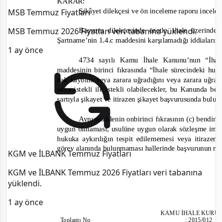
KARAR:
Şikâyet dilekçesi ve ö
n inceleme raporu incele
MSB Temmuz Fiyatları
MSB Temmuz 2026 Fiyatları veri tabanına yüklendi.
Başvuru dilekçesinde özetle
, iha
le üzerinde 
Ş
artname
’nin 1.4.c maddesini karşılamadığı
i
ddialarına
1 ay önce
4734 sayılı Kamu İhale Kanunu’nun “İhale
maddesinin birinci fıkrasında
“İhale sürecindeki huk
hak kaybına veya zarara uğradığını veya zarara uğr
veya istekli ile istekli olabilecekler, bu Kanunda be
şartıyla şikayet ve itirazen şikayet başvurusunda buluna
Aynı maddenin onbirinci fıkrasının (c) bendin
uygun olmaması, usulüne uygun olarak sözleşme imz
hu
kuka aykırılığın tespit edilememesi veya itira
görev alanında bulunmaması hallerinde başvurunun redd
KGM ve İLBANK Temmuz Fiyatları
KGM ve İLBANK Temmuz 2026 Fiyatları veri tabanına
yüklendi.
1 ay önce
KAMU İHALE KURU
Toplantı No
:
2015/012