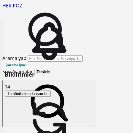
HER
POZ
Arama yap
Arama İpucu
Son Aramalar
Temizle
Bildirimler
14
Tümünü okundu işaretle