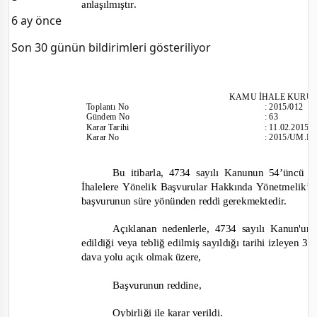
anlaşılmıştır.
6 ay önce
Son 30 günün bildirimleri gösteriliyor
KAMU İHALE KURU
Toplantı No
:
2015/012
Gündem No
:
63
Karar Tarihi
:
11.02.2015
Karar No
:
2015/UM.IV
Bu itibarla, 4734 sayılı Kanunun 54’üncü m
İhalelere Yönelik Başvurular Hakkında Yönetmelik’in
başvurunun süre yönünden reddi gerekmektedir.
Açıklanan nedenlerle, 4734 sayılı Kanun'un
edildiği veya tebliğ edilmiş sayıldığı tarihi izleyen
dava yolu açık olmak üzere,
Başvurunun reddine,
Oybirliği
ile karar verildi.