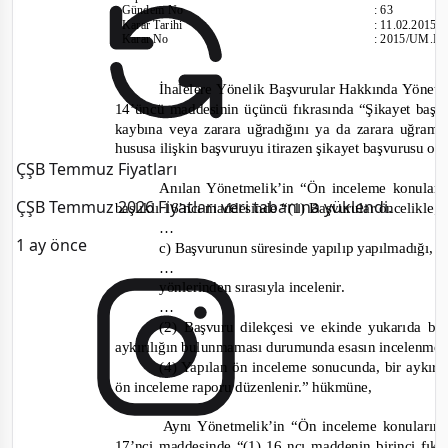
Gündem No
:
63
Karar Tarihi
:
11.02.2015
Karar No
:
2015/UM.IV
İhalelere Yönelik Başvurular Hakkında Yönetme
14’üncü maddesinin üçüncü fıkrasında
“Şikayet başv
kaybına veya zarara uğradığını ya da zarara uğram
hususa ilişkin başvuruyu itirazen şikayet başvurusu o
ÇŞB Temmuz Fiyatları
Anılan Yönetmelik’in “Ön inceleme konuları
ÇŞB Temmuz 2026 Fiyatları veri tabanına yüklendi.
başlıklı 16’ncı maddesinde
“(1) Başvurular öncelikle;
…
1 ay önce
c) Başvurunun süresinde yapılıp yapılmadığı,
…
yönlerinden sırasıyla incelenir
.
…
(2) Başvuru dilekçesi ve ekinde yukarıda be
aykırılığın bulunmaması durumunda esasın incelenmesi
(4) Yapılan ön inceleme sonucunda, bir aykırıl
ön inceleme raporu düzenlenir.”
hükmüne,
Aynı Yönetmelik’in “Ön inceleme konularına 
17’nci maddesinde
“(1) 16 ncı maddenin birinci fıkr