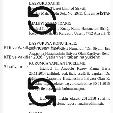
BAŞVURU SAHİBİ
:
İnterbenz Dış Ticaret Limited Şirketi
,
Çamlık Mah. Tütün Sok. No: 29/11 Ümraniye/İSTA
İHALEYİ YAPAN İDARE
:
İstanbul İli Anadolu Kuzey Kamu Hastaneleri Birliği G
İçerenköy Mah. E5 Karayolu Üzeri 34752 Ataşehir
BAŞVURUYA KONU İHALE:
KTB ve Vakıflar Temmuz Fiyatları
2014/129057
İhale Kayıt Numaralı “Dr. Siyami Erse
Araştırma Hastanesinin İhtiyacı Olan Kardiyak Rehabil
KTB ve Vakıflar 2026 Fiyatları veri tabanına yüklendi.
KURUMCA YAPILAN İNCELEME
:
3 hafta önce
İstanbul İli Anadolu Kuzey Kamu Hastanel
25.11.2014 tarihinde
açık ihale usulü
ile
yapıl
an
“Dr. 
Eğitim ve Araştırma Hastanesinin İhtiyacı Olan Ka
ihalesine
ilişkin olarak başvuru sahibince
30.01.2015 t
dilekçe
i
le başvuruda bulunulmuştur.
Başvuruya ilişkin olarak
2015/358
sayılı ş
neticesinde ön inceleme raporu tanzim edilmiştir.