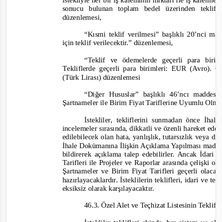
istekliyle her bir iş kaleminin miktarı ile iş kalemler
sonucu bulunan toplam bedel üzerinden teklif
düzenlemesi,
“Kısmi teklif verilmesi” başlıklı 20’nci mad
için teklif verilecektir.”
düzenlemesi,
“Teklif ve ödemelerde geçerli para birim
T
ekliflerde geçerli para birimleri: EUR (Avro).
(Türk Lirası)
düzenlemesi
“Diğer Hususlar” başlıklı 46’ncı maddesin
Şartnameler ile Birim Fiyat Tariflerine Uyumlu Olm
İstekliler, tekliflerini sunmadan önce İha
incelemeler sırasında, dikkatli ve özenli hareket ede
edilebilecek olan hata, yanlışlık, tutarsızlık veya d
İhale Dokümanına İlişkin Açıklama Yapılması maddes
bildirerek açıklama talep edebilirler. Ancak İdar
Tarifleri
 ile Projeler ve Raporlar arasında çelişki 
Şartnameler ve Birim Fiyat Tarifleri geçerli olacak
hazırlayacaklardır. İsteklilerin teklifleri, idari ve te
eksiksiz olarak karşılayacaktır.
46.3. Özel Alet ve Teçhizat Listesinin Tekli