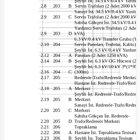
Şeyhli İst. 34.5 kV/0.4 kV Yardı
2.8 203
B
Servis Trafoları (2 Adet 2000 kV
Sanayi İst. 34.5 kV/0.4 kV Yardı
2.9 203
C
Servis Trafoları (2 Adet 2000 kVA
Sabiha Gökçen İst. 34.5 kV/0.4 
Yardımcı Servis Trafoları (2 Ade
2.9 203
D kVA)
6.3 kV/0.4 kV Transfer Grubu (Y
2.10 204
Servis Panoları, Trafolar, Kablo)
Şeyhli İst. 6.3 kV/0.4 kV Yardımcı
2.12 204
A
Panoları (2 Adet 1250 kVA)
2.14 204
B
Şeyhli İst. 6.3 kV OG Hücresi (2
Şeyhli İst. 6.3 kV/10 kV 3*(1*9
2.16 204
C (300m)
2.17 205
Redresör
-
Trafo/Redresör Merkez
Hastane İst. Redresör
-
Trafo/Redr
2.18 205
A Merkezi
Şeyhli İst. Redresör
-
Trafo/Redres
2.19 205
B Merkezi
Sanayi İst. Redresör
-
Trafo/Redre
2.20 205
C Merkezi
Sabiha Gökçen İst. Redresör
-
2.20 205
D
Trafo/Redresör Merkezi
2.21 206
Topraklama
2.22 206
A
Hastane İst. Topraklama Tesisatı
2.23 206
B
Şeyhli İst. Topraklama Tesisatı