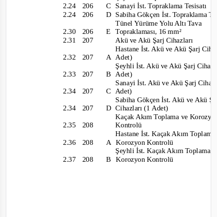
2.24 206
C
Sanayi İst. Topraklama Tesisatı
2.24 206
D
Sabiha Gökçen İst. Topraklama Te
Tünel Yürüme Yolu Altı Tava
2.30 206
E
Topraklaması, 16 mm²
2.31 207
Akü ve Akü Şarj Cihazları
Hastane İst. Akü ve Akü Şarj Ciha
2.32 207
A Adet)
Şeyhli İst. Akü ve Akü Şarj Cihaz
2.33 207
B Adet)
Sanayi İst. Akü ve Akü Şarj Cihaz
2.34 207
C Adet)
Sabiha Gökçen İst. Akü ve Akü Ş
2.34 207
D
Cihazları (1 Adet)
Kaçak Akım Toplama ve Korozy
2.35 208
Kontrolü
Hastane İst. Kaçak Akım Toplam
2.36 208
A Kor
ozyon Kontrolü
Şeyhli İst. Kaçak Akım Toplama 
2.37 208
B
Korozyon Kontrolü