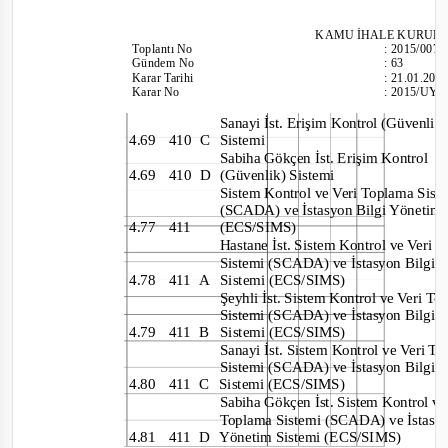
KAMU İHALE KU
RUL
Toplantı
No
:
2015/007
Gündem No
:
63
Karar Tarihi
:
21.01.201
Karar No
:
2015/UY.
Sanayi İst. Erişim Kontrol (Güvenli
4.69 410
C Sistemi
Sabiha Gökçen İst. Erişim Kontrol
4.69 410
D
(Güvenlik) Sistemi
Sistem Kontrol ve Veri Toplama Sis
(SCADA) ve İstasyon Bilgi Yönetim
4.77 411
(ECS/SIMS)
Hastane İst. Sistem
Kontrol ve Veri
Sistemi (SCADA) ve İstasyon Bilgi
4.78 411
A Sistemi
(ECS/SIMS)
Şeyhli İst. Sistem Kontrol ve Veri T
Sistemi (SCADA) ve İstasyon Bilgi
4.79 411
B Sistemi
(ECS/SIMS)
Sanayi İst. Sistem Ko
ntrol ve Veri 
Sistemi (SCADA) ve İstasyon Bilgi
4.80 411
C Sistemi
(ECS/SIMS)
Sabiha Gökçen İst. Sistem Kontrol v
Toplama Sistemi (SCADA) ve İstasy
4.81 411
D
Yönetim Sistemi (ECS/SIMS)