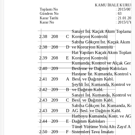
KAMU İHALE KU
RUL
Toplantı
No
:
2015/007
Gündem No
:
63
Karar Tarihi
:
21.01.201
Karar No
:
2015/UY.
Sanayi İst. Kaçak Akım Toplama
2.38 208
C
Korozyon Kontrolü
Sabiha Gökçen İst. Kaçak Akım 
2.38 208
D
ve Korozyon Kontrolü
Hat Yapıları Kaçak Akım Toplam
2.39 208
E
Korozyon Kontrolü
Kumanda, Kontrol ve Alçak Geri
2.40 209
Besleme ve Dağıtım Kabloları
Hastane İst. Kumanda, Kontrol 
2.41 209
A
Besl. ve Dağıtım Kabl.
Şeyhli İst. Kumanda, Kontrol ve 
2.42 209
B
ve Dağıtım Kabl.
Sanayi İst. Kumanda, Kontrol v
2.43 209
C
Besl. ve Dağıtım Kabl.
Sabiha Gökçen İst. Kumanda, Kon
2.43 209
D
AG Besl. ve Dağıtım Kabl.
Hatboyu Kumanda, Kont. ve AG B
2.44 209
E
Dağıtım Kabloları
Tünel Yürüme Yolu Altı Zayıf A
2.50 209
F
Sistemleri Tava İmalatı