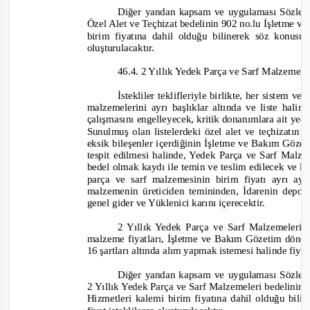
Diğer yandan kapsam ve uygulaması Sözleş
Özel Alet ve Teçhizat bedelinin 902 no.lu İşletme
birim fiyatına dahil olduğu bilinerek söz konusu 
oluşturulacaktır.
46.4. 2 Yıllık Yedek Parça ve Sarf Malzemele
İstekliler teklifleriyle birlikte, her sistem ve
malzemelerini ayrı başlıklar altında ve liste hal
çalışmasını engelleyecek, kritik donanımlara ait yed
Sunulmuş olan listelerdeki özel alet ve teçhizatın 
eksik bileşenler içerdiğinin İşletme ve Bakım Göze
t
espit edilmesi halinde, Yedek Parça ve Sarf Malze
bedel olmak kaydı ile temin ve teslim edilecek ve li
parça ve sarf malzemesinin birim fiyatı ayrı ayr
malzemenin üreticiden temininden, İdarenin depos
genel gider ve Yüklenici karını içerecektir.
2 Yıllık Yedek Parça ve Sarf Malzemeleri 
malzeme fiyatları, İşletme ve Bakım Gözetim döne
16 şartları altında alım yapmak istemesi halinde fiyat
Diğer yandan kapsam ve uygulaması Sözleş
2 Yıllık Yedek Parça ve Sarf Malzemeleri bedelini
Hizmetleri
 kalemi birim fiyatına dahil olduğu bil