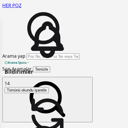
HER
POZ
Arama yap
Arama İpucu
Son Aramalar
Temizle
Bildirimler
14
Tümünü okundu işaretle