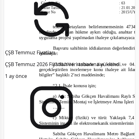
Gündem No
:
63
Karar Tarihi
:
21.01.201
Karar No
:
2015/UY.
teknik detayların belirlenmemesinin 473
bendinde yar alan hükme aykırı olduğu, anahtar tes
uygulama projesi yapılmadan ihaleye çıkılamayacağ
Başvuru sahibinin iddialarının değerlendiri
ÇŞB Temmuz Fiyatları
edilmiştir:
ÇŞB Temmuz 2026 Fiyatları veri tabanına yüklendi.
27.10.2014 tarihinde ilan edilen ve 04.
gerçekleştirilen incelemeye konu ihaleye ait İdar
bilgiler” başlıklı 2’nci maddesinde;
1 ay önce
“2.1. İhale konusu işin;
a) Adı: Sabiha Gökçen Havalimanı Raylı Sis
Sistemle
ri Temin, Montaj ve İşletmeye Alma İşleri
……..
c) Miktarı (fiziki) ve türü: Yaklaşık 7
Sisteminin inşaatı ile elektromekanik sistemlerinin t
Sabiha Gökçen Havalimanı Metro Bağlantısı