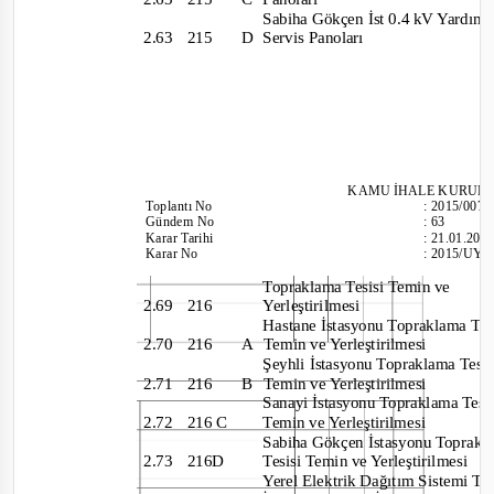
Sabiha Gökçen İst 0.4 kV Yardım
2.63 215
D
Servis Panoları
KAMU İHALE KU
RUL
Toplantı
No
:
2015/007
Gündem No
:
63
Karar Tarihi
:
21.01.201
Karar No
:
2015/UY.
Topraklama Tesisi Temin ve
2.69 216
Yerleştirilmesi
Hastane İstasyonu Topraklama
Te
2.70 216
A
Temin ve Yerleştirilmesi
Şeyhli İstasyonu Topraklama Tesi
2.71 216
B
Temin ve Yerleştirilmesi
Sanayi İstasyonu Topraklama Tes
2.72 216
C
Temin ve Yerleştirilmesi
Sabiha Gökçen İstasyonu Toprak
2.73 216D
Tesisi Temin ve Yerleştirilmesi
Yerel Elektrik Dağıtım Sistemi T