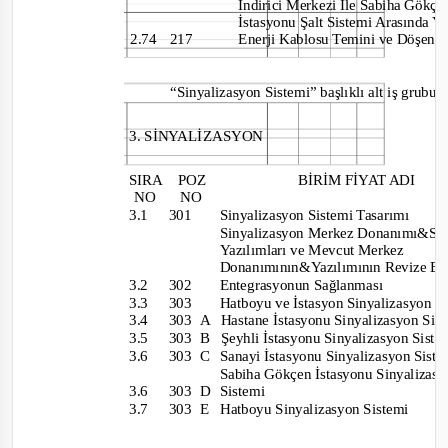
İndirici Merkezi İle Sabiha Gökç
İstasyonu Şalt Sistemi Arasında Y
2.74 217
Enerji Kablosu Temini ve Döşen
“Sinyalizasyon Sistemi” başlıklı alt iş grubu 
3. SİNYALİZASYON
SIRA POZ
BİRİM FİYAT ADI
NO NO
3.1 301
Sinyalizasyon Sistemi Tasarımı
Sinyalizasyon Merkez Donanımı&S
Yazılımları ve Mevcut Merkez
Donanımının&Yazılımının Revize Ed
3.2 302
Entegrasyonun Sağlanması
3.3 303
Hatboyu ve İstasyon Sinyalizasyon 
3.4 303
A
Hastane İstasyonu Sinyalizasyon Si
3.5 303
B
Şeyhli İstasyonu Sinyalizasyon Sist
3.6 303
C
Sanayi İstasyonu Sinyalizasyon Sist
Sabiha Gökçen İstasyonu Sinyaliza
3.6 303
D Sistemi
3.7 303
E Hatboyu
Sinyalizasyon Sistemi