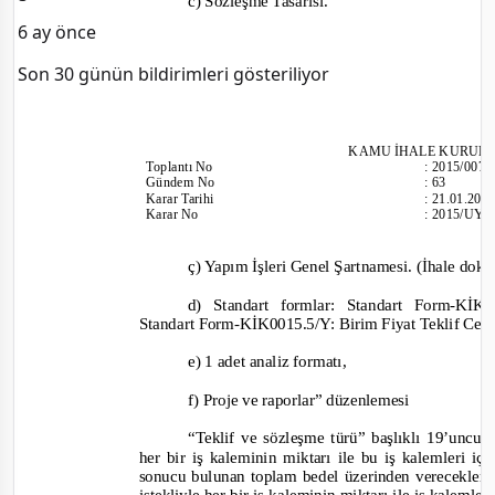
c) Sözleşme Tasarısı.
6 ay önce
Son 30 günün bildirimleri gösteriliyor
KAMU İHALE KU
RUL
Toplantı
No
:
2015/007
Gündem No
:
63
Karar Tarihi
:
21.01.201
Karar No
:
2015/UY.
ç) Yapım İşleri Genel Şartnamesi. (İhale do
d) Standart formlar: Standart Form-
KİK0
Standart Form-
KİK0015.5/Y: Birim Fiyat Teklif C
e) 1 adet analiz formatı,
f) Proje ve raporlar”
düzenlemesi
“Teklif ve sözleşme türü” başlıklı 19’uncu
her bir iş kaleminin miktarı ile bu iş kalemleri içi
sonucu bulunan toplam bedel üzerinden vereceklerdi