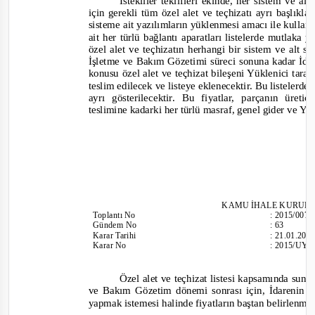
İstekliler teklifleri ekinde, her sistem ve a
için gerekli tüm özel alet ve teçhizatı ayrı başlıkla
sisteme ait
yazılımların yüklenmesi amacı ile kullanı
ait her türlü bağlantı aparatları listelerde mutlaka 
özel alet ve teçhizatın herhangi bir sistem ve alt s
İşletme ve Bakım Gözetimi süreci sonuna kadar İdar
konusu özel alet ve teçhizat bileşeni Yüklenici tar
teslim edilecek ve listeye eklenecektir. Bu listele
rde,
ayrı gösterilecektir. Bu fiyatlar, parçanın üret
teslimine kadarki her türlü masraf, genel gider ve Yük
KAMU İHALE KU
RUL
Toplantı
No
:
2015/007
Gündem No
:
63
Karar Tarihi
:
21.01.201
Karar No
:
2015/UY.
Özel alet ve teçhizat listesi kapsamında sun
ve Bakım Gözetim dönemi sonrası için, İdarenin 
yapmak istemesi halinde fiyatların baştan belirlenmes