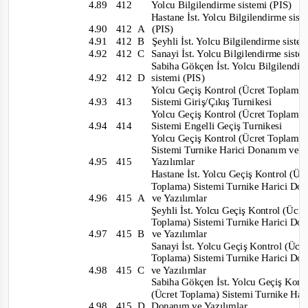
4.89 412
Yolcu Bilgilendirme sistemi (PIS)
Hastane İst. Yolcu Bilgilendirme sis
4.90 412
A (PIS)
4.91 412
B
Şeyhli İst. Yolcu Bilgilendirme siste
4.92 412
C
Sanayi İst. Yolcu Bilgilendirme sist
Sabiha Gökçen İst. Yolcu Bilgilendi
4.92 412
D sistemi
(PIS)
Yolcu Geçiş Kontrol (Ücret Toplama
4.93 413
Sistemi Giriş/Çıkış Turnikesi
Yolcu Geçiş Kontrol (Ücret Toplama
4.94 414
Sistemi Engelli Geçiş Turnikesi
Yolcu
Geçiş Kontrol (Ücret Toplama
Sistemi Turnike Harici Donanım ve
4.95 415
Yazılımlar
Hastane İst. Yolcu Geçiş Kontrol (Ü
Toplama) Sistemi Turnike Harici D
4.96 415
A
ve Yazılımlar
Şeyhli İst. Yolcu Geçiş Kontrol (Ücr
Topl
ama) Sistemi Turnike Harici D
4.97 415
B
ve Yazılımlar
Sanayi İst. Yolcu Geçiş Kontrol (Ücr
Toplama) Sistemi Turnike Harici D
4.98 415
C
ve Yazılımlar
Sabiha Gökçen İst. Yolcu Geçiş Kon
(Ücret Toplama) Sistemi Turn
ike Har
4.98 415
D
Donanım ve Yazılımlar