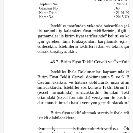
Toplantı
No
:
2015/007
Gündem No
:
63
Karar Tarihi
:
21.01.201
Karar No
:
2015/UY.
İstekliler tarafından yukarıda bahsedilen şeki
ile tanımlı iş kalemleri fiyat tekliflerinin, ilgil
şartnameler ile birim fiyat tariflerinde" belirtilen k
için gereken tüm fonksiyonları karşılamak için g
edilecektir. İsteklilerin teklifleri idari ve teknik şar
olarak karşılayacaktır.
46.7. Birim Fiyat Teklif Cetveli ve Özeti'nin 
İstekliler İhale Dokümanları kapsamında kend
Birim Fiyat Teklif Cetveli dokümanının 5. ve 6. Bö
Özetini eksiksiz ve hatasız doldurarak imza altına
sunacaklardır. İstekliler söz konusu Teklif Birim Fi
(excel formatında) sunacaklardır. Sunulan Tekl
ortamdaki (excel formatında) versiyonu ile basılı 
durumunda imzalı basılı versiyon geçerli olacaktır.”
Birim fiyat teklif alınmak suretiyle ihale ed
istekli olabileceklere;
Sıra İş
İş Kaleminin Adı ve Kısa
Ölç