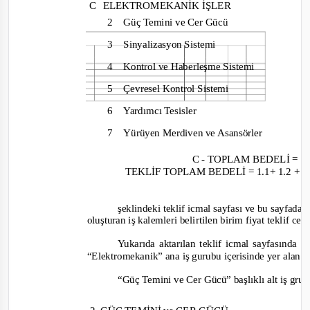
C
ELEKTROMEKANİK İŞLER
2
Güç Temini ve Cer Gücü
3 Sinyalizasyon
Sistemi
4
Kontrol ve Haberleşme Sistemi
5
Çevresel Kontrol Sistemi
6
Yardımcı Tesisler
7
Yürüyen Merdiven ve Asansörler
C -
TOPLAM BEDELİ = 2 + 3
TEKLİF TOPLAM BEDELİ = 1.1+ 1.2 + 2 +
şeklindeki teklif icmal sayfası ve bu sayfada be
oluşturan iş kalemleri belirtilen birim fiyat teklif cet
Yukarıda aktarılan teklif icmal sayfasında 
“Elektromekanik” ana iş gurubu içerisinde yer alan a
“Güç Temini ve Cer Gücü” başlıklı alt iş gru