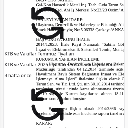
Gal-
Kon Havacılık Metal İnş. Taah. Gıda Tarım San. v
Ahi Evran Cad. Ahi İş Me
rkezi No:23/23 Ostim/ 
İHALEYİ YAPAN İDARE
:
Ulaştırma, Denizcilik ve Haberleşme Bakanlığı Alty
Emek Hakkı Turaylıç No:5 06338 Çankaya/ANKA
BAŞVURUYA KONU İHALE:
2014/128538
İhale Kayıt Numaralı “Sabiha Gökç
İnşaat v
e Elektromekanik Sistemleri Temin, Montaj 
KTB ve Vakıflar Temmuz Fiyatları
KURUMCA YAPILAN İNCELEME
:
KTB ve Vakıflar 2026 Fiyatları veri tabanına yüklendi.
Ulaştırma, Denizcilik ve Haberleşme Bakanl
M
üdürlüğü tarafından
04.12.2014 tarihinde
açık 
Havalimanı Raylı Sistem Bağlantısı İnşaat v
e Elek
3 hafta önce
İşletmeye Alma İşleri”
ihalesine
ilişkin olarak
Gal
Tarım San. ve Tic. Ltd. Şti.
nin 30.10.2014
tarihinde 
tarafından süresi içinde karar alınmaması üzerine,
39219
sayı ile Kurum kayıtlarına alınan
18.11.
başvurusunda bulun
ul
muştur.
Başvuruya ilişkin olarak
2014/3366
sayı
inceleme neticesinde esas inceleme raporu tanzim ed
KARAR: