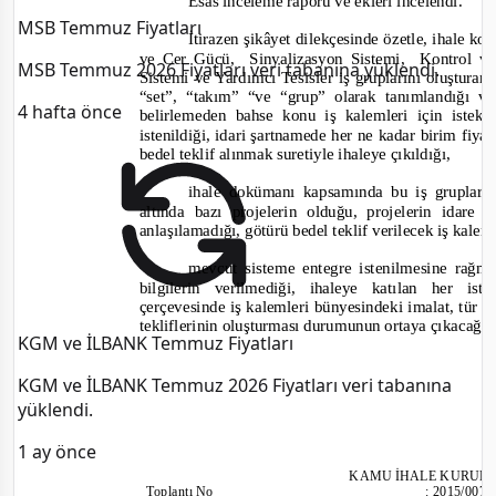
Esas inceleme raporu ve ekleri incelendi.
MSB Temmuz Fiyatları
İtirazen şikâyet dilekçesinde özetle, ihale k
ve
Cer Gücü,
Sinyalizasyon Sistemi,
Kontrol v
MSB Temmuz 2026 Fiyatları veri tabanına yüklendi.
Sistemi ve Yardımcı Tesisler iş gruplarını oluşturan 
“set”, “takım” “ve “grup” olarak tanımlandığı v
4 hafta önce
belirlemeden bahse konu iş kalemleri için istekl
istenildiği, idari şartnamede her ne kadar birim fiyat
bedel teklif alınmak suretiyle ihaleye çıkıldığı,
ihale dokümanı kapsamında bu iş grupları 
altında bazı projelerin olduğu, projelerin idare
anlaşılamadığı, götürü bedel teklif verilecek iş kale
mevcut sisteme entegre istenilmesine rağm
bilgilerin verilmediği, ihaleye katılan her i
çerçevesinde iş kalemleri bünyesindeki imalat, tür 
tekliflerinin oluşturması durumunun ortaya çıkacağı
KGM ve İLBANK Temmuz Fiyatları
KGM ve İLBANK Temmuz 2026 Fiyatları veri tabanına
yüklendi.
1 ay önce
KAMU İHALE KU
RUL
Toplantı
No
:
2015/007