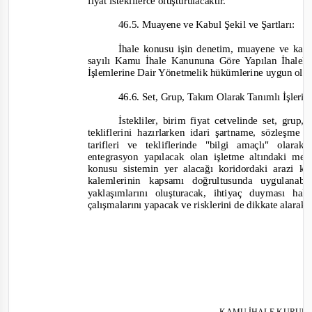
fiyat isteklilerce oluşturulacaktır.
46.5. Muayene ve Kabul Şekil ve Şartları:
İhale konusu işin denetim, muayene ve kabu
sayılı Kamu İhale Kanununa Göre Yapılan İhalel
İşlemlerine Dair Yönetmelik hükümlerine uygun olar
46.6. Set, Grup, Takım Olarak Tanımlı İşlerin 
İstekliler, birim fiyat cetvelinde set, grup,
tekliflerini hazırlarken idari şartname, sözleşme 
tarifleri ve tekliflerinde "bilgi amaçlı" olara
entegrasyon yapılacak olan işletme altındaki me
konusu sistemin yer alacağı koridordaki arazi k
kalemlerinin kapsamı doğrultusunda uygulanabi
yaklaşımlarını oluşturacak, ihtiyaç duyması ha
çalışmalarını yapacak ve risklerini de dikkate alarak f
KAMU İHALE KU
RUL