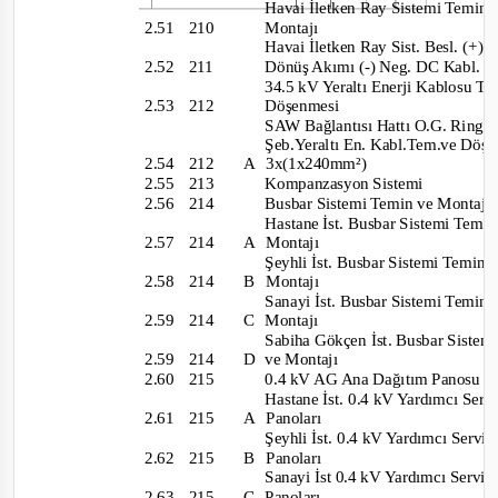
Havai İletken Ray Sistemi Temin
2.51 210
Montajı
Havai İletken Ray Sist. Besl. (
+) 
2.52 211
Dönüş Akımı (
-) Neg. DC Kabl.
34.5 kV Yeraltı Enerji Kablosu T
2.53 212
Döşenmesi
SAW Bağlantısı Hattı O.G. Ring
Şeb.Yeraltı En. Kabl.Tem.ve Döş
2.54 212
A
3x(1x240mm²)
2.55 213
Kompanzasyon Sistemi
2.56 214
Busbar Sistemi Temin ve Montaj
Hastane İst. Busbar Sistemi Temi
2.57 214
A
Montajı
Şeyhli İst. Busbar Sistemi Temin
2.58 214
B
Montajı
Sanayi İst. Busbar Sistemi Temin
2.59 214
C
Montajı
Sabiha Gökçen İst. Busbar Siste
2.59 214
D
ve Montajı
2.60 215
0.4 kV AG Ana Dağıtım Panosu
Hastane İst. 0.4 kV Yardımcı Ser
2.61 215
A
Panoları
Şeyhli İst. 0.4 kV Yardımcı Servi
2.62 215
B
Panoları
Sanayi İst 0.4 kV Yardımcı Servi
2.63 215
C
Panoları