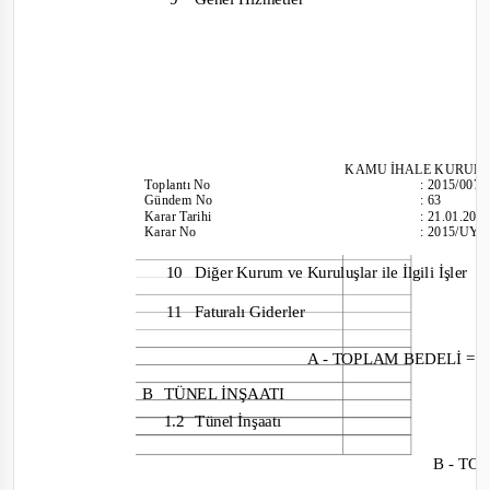
KAMU İHALE KU
RUL
Toplantı
No
:
2015/007
Gündem No
:
63
Karar Tarihi
:
21.01.201
Karar No
:
2015/UY.
10
Diğer Kurum ve Kuruluşlar ile İlgili İşler
11
Faturalı Giderler
A -
TOPLAM BEDELİ = 1.1
B
TÜNEL İNŞAATI
1.2
Tünel İnşaatı
B -
TOP