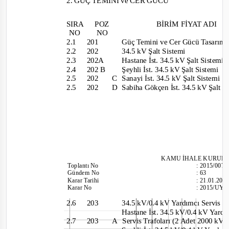
2. GÜÇ TEMİNİ ve CER GÜCÜ
SIRA
POZ
BİRİM FİYAT ADI
NO
NO
2.1 201
Güç Temini ve Cer Gücü Tasarım
2.2 202
34.5 kV Şalt Sistemi
2.3 202A
Hastane İst. 34.5 kV Şalt Sistemi
2.4 202
B
Şeyhli İst. 34.5 kV Şalt Sistemi
2.5 202
C
Sanayi İst. 34.5 kV Şalt Sistemi
2.5 202
D
Sabiha Gökçen İst. 34.5 kV Şalt 
KAMU İHALE KU
RUL
Toplantı
No
:
2015/007
Gündem No
:
63
Karar Tarihi
:
21.01.201
Karar No
:
2015/UY.
2.6 203
34.5 kV/0.4 kV Yardımcı Servis 
Hastane İst. 34.5 kV/0.4 kV Yard
2.7 203
A
Servis Trafoları (2 Adet 2000 kV