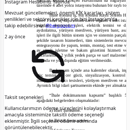
Hattı’nı Sabiha Gökçen Havalimanı’na bağlayan 
Instagram Hesabımız Yayında
üzerinde 4 adet yolcu istasyonu bulunan bir raylı top
Mevzuat güncellemeleri, önemli KİK kararları, sistem
İhale konusu iş, söz konusu Raylı Sistem Hatt
yenilikleri ve sektörel içerikler için bizi Instagram’da
tünel 1 adet aç
-
kapa olmak üzere toplam 4 adet istasyon
takip edebilirsiniz:
@herpozcom
yapıları, demiryolu işleri, elektrik temini ve d
aydınlatma, yürüyen merdiven, yürüyen bant, asans
işleri ile ilgili bütün sistem için ve sistemin parçal
2 ay önce
şekilde tasarım hizmetleri, tüm sistemlerin mevcut
entegras
yonu ile yapım, temin, montaj, test etme ve i
ay süreli işletme ve bakım gözetimi hizmeti ver
hazırlanması, 2 yıllık yedek parça ve sarf malzemeleri
başında ve yurt dışında eğitim verilmesidir.
Bu kapsam içinde ana kalemler olarak, inşaat
güç temini ve cer gücü, sinyalizasyon, kontrol
istasyon yardımcı tesisleri, yürüyen merdiven ve as
Ayrıntılı bilgi idari şartnamenin ekinde yer almaktadı
“İhale dokümanının kapsamı” başlıklı 5’i
Taksit seçenekleri
aşağıdaki belgelerden oluşmaktadır:
Kullanıcılarımızın ödeme süreçlerini kolaylaştırmak
a) İdari Şartname.
amacıyla sistemimize taksitli ödeme seçeneği
b) Teknik Şartnameler.
eklenmiştir. İlgili seçenek ödeme adımında
görüntülenebilecektir.