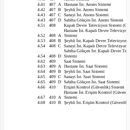
4.41 407
A
Hastane İst. Anons Sistemi
4.42 407
B
Şeyhli İst. Anons Sistemi
4.43 407
C
Sanayi İst. Anons Sistemi
4.43 407
D
Sabiha Gökçen İst. Anons Sistemi
4.51 408
Kapalı Devre Televizyo
n Sistemi (
Hastane İst. Kapalı Devre Televizyo
4.52 408
A Sistemi
4.53 408
B
Şeyhli İst. Kapalı Devre Televizyon
4.54 408
C
Sanayi İst. Kapalı Devre Televizyon
Sabiha Gökçen İst. Kapalı Devre Te
4.54 408
D Sistemi
4.62 409
Saat Sistemi
4.63 409
A
Hastane İst. Saat Sistemi
4.64 409
B
Şeyhli İst. Saat Sistemi
4.65 409
C
Sanayi İst. Saat Sistemi
4.65 409
D
Sabiha Gökçen İ
st. Saat Sistemi
4.66 410
Erişim Kontrol (Güvenlik) Sistemi
Hastane İst. Erişim Kontrol (Güvenl
4.67 410
A Sistemi
4.68 410
B
Şeyhli İst. Erişim Kontrol (Güvenlik