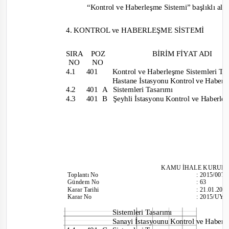
“
Kontrol ve Haberleşme Sistemi” başlıklı alt 
4. KONTROL ve HABERLEŞME SİSTEMİ
SIRA POZ
BİRİM FİYAT ADI
NO NO
4.1 401
Kontrol ve Haberleşme Sistemleri T
Hastane İstasyonu Kontrol ve Haber
4.2 401
A
Sistemleri Tasarımı
4.3 401
B
Şeyhli İstasyonu Kontrol ve Haberl
KAMU İHALE KU
RUL
Toplantı
No
:
2015/007
Gündem No
:
63
Karar Tarihi
:
21.01.201
Karar No
:
2015/UY.
Sistemleri Tasarımı
Sanayi İstasyounu Kontrol ve Haber