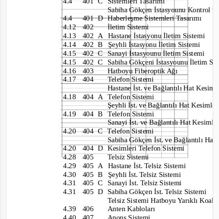
4.4 401
C
Sistemleri Tasarımı
Sabiha Gökçen İstasyounu Kontrol 
4.4 401
D
Haberleşme Sistemleri Tasarımı
4.12 402
İletim Sistemi
4.13 402
A
Hastane İstasyonu İletim Sistemi
4.14 402
B
Şeyhli İstasyonu İletim Sistemi
4.15 402
C
Sanayi İstasyounu İletim Sistemi
4.15 402
C
Sabiha Gökçeni İstasyounu İletim
Si
4.16 403
Hatboyu Fiberoptik Ağı
4.17 404
Telefon Sistemi
Hastane İst. ve Bağlantılı Hat Kesim
4.18 404
A Telefon
Sistemi
Şeyhli İst. ve Bağlantılı Hat Kesimle
4.19 404
B Telefon
Sistemi
Sanayi İst. ve Bağlantılı Hat Kesiml
4.20 404
C Telefon
Sistemi
Sabiha Gökçen İst. ve Bağlantılı Hat
4.20 404
D Kesimleri
Telefon Sistemi
4.28 405
Telsiz Sistemi
4.29 405
A
Hastane İst. Telsiz Sistemi
4.30 405
B
Şeyhli İst. Telsiz Sistemi
4.31 405
C
Sanayi İst. Telsiz Sistemi
4.31 405
D
Sabiha Gökçen İst. Telsiz Sistemi
Telsiz Sistemi Hatboyu Yarıklı Koak
4.39 406
Anten Kabloları
4.40 407
Anons Sistemi