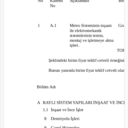
No
Kalemi
Açıklaması
Biri
No
1
A.1
Metro Sisteminin inşaatı
Gru
ile elektromekanik
sistemlerinin temin,
montaj ve işletmeye alma
işleri.
TOPL
Şeklindeki birim fiyat teklif cetveli örneğinin
Bunun yanında birim fiyat teklif cetveli olar
Bölüm Adı
A
RAYLI SİSTEM YAPILARI İNŞAAT VE İNCE
1.1
İnşaat ve İnce İşler
8
Demiryolu İşleri
9 Genel
Hizmetler