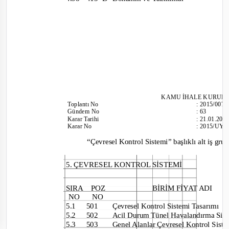
KAMU İHALE KU
RUL
Toplantı
No
:
2015/007
Gündem No
:
63
Karar Tarihi
:
21.01.201
Karar No
:
2015/UY.
“
Çevresel Kontrol Sistemi” başlıklı alt iş gru
5. ÇEVRESEL KONTROL SİSTEMİ
SIRA POZ
BİRİM FİYAT ADI
NO NO
5.1 501
Çevresel Kontrol Sistemi Tasarımı
5.2 502
Acil Durum Tünel Havalandırma Si
5.3 503
Genel Alanlar Çevresel Kontrol Sist