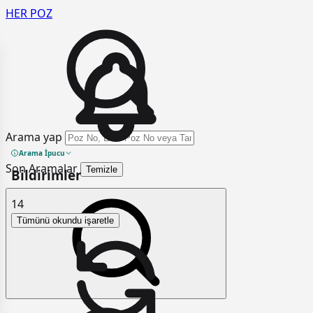
HER
POZ
Arama yap
Arama İpucu
Son Aramalar
Temizle
Bildirimler
14
Tümünü okundu işaretle