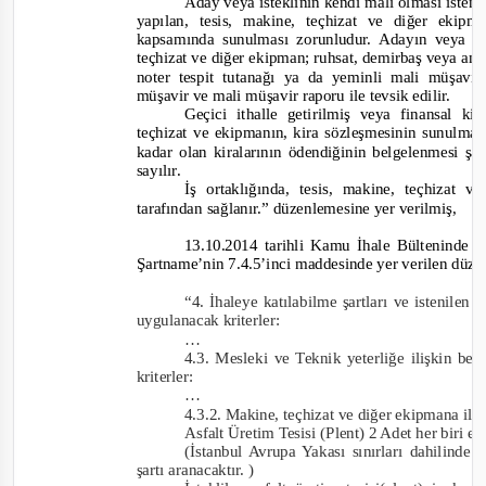
Aday veya isteklinin kendi malı olması isten
yapılan, tesis, makine, teçhizat ve diğer ekip
kapsamında sunulması zorunludur. Adayın veya is
teçhizat ve diğer ekipman; ruhsat, demirbaş veya am
noter tespit tutanağı ya da yeminli mali müşav
müşavir ve mali müşavir raporu ile tevsik edilir.
Geçici ithalle getirilmiş veya finansal k
teçhizat ve ekipmanın, kira sözleşmesinin sunulmas
kadar olan kiralarının ödendiğinin belgelenmesi şa
sayılır.
İş ortaklığında, tesis, makine, teçhizat 
tarafından sağlanır.”
düzenlemesine yer verilmiş,
13.10.2014 tarihli Kamu İhale Bülteninde 
Şartname’nin 7.4.5’inci maddesinde yer verilen düz
“4. İhaleye katılabilme şartları ve istenilen
uygulanacak kriterler:
…
4.3. Mesleki ve Teknik yeterliğe ilişkin be
kriterler:
…
4.3.2. Makine, teçhizat ve diğer ekipmana ili
Asfalt Üretim Tesisi (Plent) 2 Adet her biri e
(İstanbul Avrupa Yakası sınırları dahilind
şartı aranacaktır. )