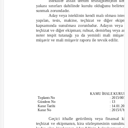
İstekliler asfalt üretim tesisi(plent)nin 
yakası sınırları dahilinde kurulu olduğunu belirten 
sunmak zorundadır.
Aday veya isteklinin kendi malı olması isten
yapılan, tesis, makine, teçhizat ve diğer ekip
kapsamında sunulması zorunludur. Adayın veya is
teçhizat ve diğer ekipman; ruhsat, demirbaş veya am
noter tespit tutanağı ya da yeminli mali müşav
müşavir ve mali müşavir raporu ile tevsik edi
lir.
KAMU İHALE KURUL
To
plantı
No
:
2015/005
Gündem No
:
13
Karar Tarihi
:
14.01.201
Karar No
:
2015/UY.I
Geçici ithalle getirilmiş veya finansal k
teçhizat ve ekipmanın, kira sözleşmesinin sunulması