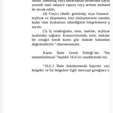
ruhsat, demirbaş veya amortisman defterinde kayıtlı 
yeminli mali müşavir raporu veya serbest muhaseb
ile tevsik edilir.
(4) Geçici ithalle getirilmiş veya finansal 
teçhizat ve ekipmanın, kira sözleşmesinin sunulması
kadar olan kiralarının ödendiğinin belgelenmesi şa
sayılır.
(5) İş ortaklığında, tesis, makine, teçhiza
tarafından sağlanır. Konsorsiyumda, tesis, makine,
bir ortağın kendi kısmı göz önünde bulundurul
de
ğerlendirilir.”
düzenlemesine,
Kamu İhale Genel Tebliği’nin “İdar
tamamlatılması” başlıklı 16.6’ncı maddesinde ise;
“
16.6.1 İhale dokümanında başvuru veya 
belgeler ve bu belgeler
e ilgili mevzuat gereğince e