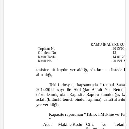
KAMU İHALE KURUL
To
plantı
No
:
2015/005
Gündem No
:
13
Karar Tarihi
:
14.01.201
Karar No
:
2015/UY.I
tesisine ait kaydın yer aldığı, söz konusu listede ba
almadığı,
Teklif dosyası kapsamında İstanbul Sanay
2014/3022 sayı ile Akdağlar Asfalt Yol Beton
düzenlenmiş olan Kapasite Raporu sunulduğu, kap
asfalt (bitümlü temel, binder, aşınma), asfalt altı d
yer verildi
ği,
Kapasite raporunun “Tablo: I Makine ve Tesi
“
Adet
Makine Kodu
Cins
ve
Tekn