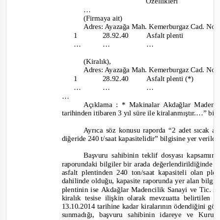
Özellikleri
…
(Firmaya ait)
Adres: Ayazağa Mah. Kemerburgaz Cad. No:48
1
28.92.40
Asfalt plenti
…
…
…
(Kiralık)
,
Adres: Ayazağa Mah. Kemerburgaz Cad. No:48
1
28.92.40
Asfalt plenti (*)
…
…
…
…
Açıklama :
*
Makinalar Akdağlar Madenc
tarihinden itibaren 3 yıl süre ile kiralanmıştır.
…” b
ilg
Ayrıca söz konusu raporda
“2 adet sıcak as
diğeride 240 t/saat kapasitelidir”
bilgi
sine yer verild
Başvuru sahibinin teklif dosyası kapsamında
raporundaki bilgiler bir arada değerlendirildiğinde 
asfalt plentinden 240 ton/saat kapasiteli olan ple
dahilinde olduğu, kapasite raporunda yer alan bilgi
plentinin ise Akdağlar Madencilik Sanayi ve Tic. 
kiralık tesise ilişkin olarak mevzuatta belirtilen 
13.10.2014 tarihine kadar kiralarının ödendiğini gö
sunmadığı, başvuru sahibinin idareye ve Kuru