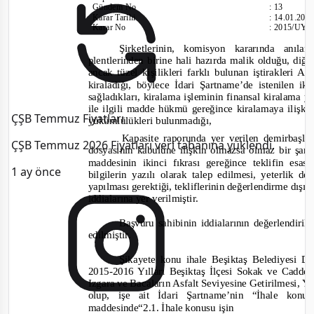
Gündem No
:
13
Karar Tarihi
:
14.01.201
Karar No
:
2015/UY.I
Şirketlerinin, komisyon kararında anıl
plentlerinden
birine hali hazırda malik olduğu, diğer
ancak tüzel kişilikleri farklı bulunan iştirakleri Ak
kiraladığı, böylece İdari Şartname’de istenilen ik
sağladıkları, kiralama işleminin finansal kiralama 
ile ilgili madde hükmü gereğince kiralamaya ilişki
ÇŞB Temmuz Fiyatları
yükümlülükleri bulunmadığı,
Kapasite raporunda yer verilen demirbaşlar
ÇŞB Temmuz 2026 Fiyatları veri tabanına yüklendi.
dosyasının kabulüne ilişkin olmazsa olmaz bir şar
maddesinin ikinci fıkrası gereğince teklifin esa
1 ay önce
bilgilerin yazılı olarak talep edilmesi, yeterlik
yapılması gerektiği, tekliflerinin değerlendirme dış
i
ddialarına yer verilmiştir.
Başvuru sahibinin iddialarının değerlendiri
edilmiştir.
Şikayete konu ihale Beşiktaş Belediyesi D
2015-
2016 Yılları Beşiktaş İlçesi Sokak ve Caddel
Izgara ve Bacaların Asfalt Seviyesine Getirilmesi, Yo
olup, işe ait İdari Şartname’nin “İhale konus
maddesinde
“2.1. İhale konusu işin