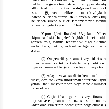
maddesinde
“
Tekliflerin değerlendirilmesinde, ön
mektubu ile geçici teminatı usulüne uygun olmadığı
edilen isteklilerin tekliflerinin değerlendirme dışı b
esasını değiştirecek nitelikte olmaması kaydıyla, be
idarece belirlenen sürede isteklilerden bu eksik bilg
Belirlenen sürede bilgileri tamamlamayan isteklile
teminatları gelir kaydedilir…”
hükmü,
Yapım İşleri İhaleleri Uygulama Yönet
ekipmana ilişkin belgeler” başlıklı 41’inci madde
görülen tesis, makine, teçhizat ve diğer ekipman
verilir. Tesis, makine, teçhizat ve diğer ekipman 
esastır.
(2) Ön yeterlik şartnamesi veya idari şar
olması istenen ve teknik kriterlerine yönelik düz
diğer ekipmana ait belgelerin de başvuru veya tekli
(3) Adayın veya isteklinin kendi malı olan 
ruhsat, demirbaş veya amortisman defterinde kayıtlı 
yeminli mali müşavir raporu veya serbest muhaseb
ile tevsik edilir.
(4)
Geçici ithalle getirilmiş veya finansal 
teçhizat ve ekipmanın, kira sözleşmesinin sunulması
kadar olan kiralarının ödendiğinin belgelenmesi şa