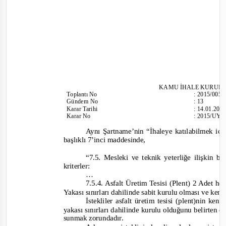
KAMU İHALE KURUL
To
plantı
No
:
2015/005
Gündem No
:
13
Karar Tarihi
:
14.01.201
Karar No
:
2015/UY.I
Aynı Şartname’nin “İhaleye katılabilmek için
başlıklı 7’inci maddesinde,
“7.5. Mesleki ve teknik yeterliğe ilişkin be
kriterler:
…
7.5.4. Asfalt Üretim Tesisi (Plent) 2 Adet he
Yakası sınırları dahilinde sabit kurulu olması ve kend
İstekliler asfalt üretim tesisi (plent)nin ke
yakası sınırları dahilinde kurulu olduğunu belirten e
sunmak zorundadır
.