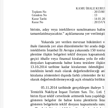
KAMU İHALE KURUL
To
plantı
No
:
2015/005
Gündem No
:
13
Karar Tarihi
:
14.01.201
Karar No
:
2015/UY.I
birinin, aday veya isteklilerce sunulmaması halind
tamamlatılmayacaktır.”
açıklamasına yer verilmiştir
Yukarıda yer verilen mevzuat hükümleri ve 
ihale ilanında yer alan düzenlemeler bir arada değer
isteklilerin İstanbul İli Avrupa yakasında 150 ton/saa
plentine ilişkin belgeleri teklif dosyası kapsamında
geçici ithalle veya finansal kiralama yolu ile edinm
dosyaları kapsamında bahse konu tesislere ilişkin k
13.10.2014 tarihine kadar kiralarının ödendiğini
isteklinin kendi malı olarak değerlendirileceği anl
kiralama yöntemleri dışında farklı yöntemler ile kira
olarak değerlendirilemeyeceği açık olmakla birlikte
05.11.2014 tarihinde gerçekleşen ihaleye 5 i
Temizlik Nakliyat İnşaat Turizm San. Tic. Ltd. Şti
birim fiyat teklif cetvelinde aritmetik hata yapıldığı
gösteren belgeler ile bahse konu plentlerin İst
gösteren belgelerin teklif dosyası kapsamında sunu