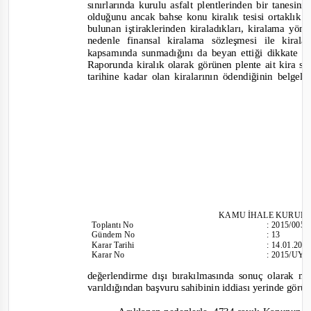
sınırlarında kurulu asfalt plentlerinden bir tanesin
olduğunu ancak bahse konu kiralık tesisi ortaklık ya
bulunan iştiraklerinden kiraladıkları, kiralama yö
nedenle finansal kiralama sözleşmesi ile kiralar
kapsamında sunmadığını da beyan ettiği dikkate al
Raporunda kiralık olarak görünen plente ait kira s
tarihine kadar olan kiralarının ödendiğinin belgel
KAMU İHALE KURUL
To
plantı
No
:
2015/005
Gündem No
:
13
Karar Tarihi
:
14.01.201
Karar No
:
2015/UY.I
değerlendirme dışı bırakılmasında sonuç olarak m
varıldığından başvuru sahibinin iddiası yerinde görü