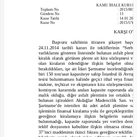
KAMU İHALE KURUL
To
plantı
No
:
2015/005
Gündem No
:
13
Karar Tarihi
:
14.01.201
Karar No
:
2015/UY.I
KARŞI O
Başvuru sahibinin itirazen şikayet başvu
24.11.2014 tarihli kararı ile tekliflerinin “Se
varlıklarını gösteren listesinde bulunan asfalt plent
ki
ralık olarak görünen plente ait kira sözleşmesi ve
olan kiraların ödendiğine ilişkin belgeler olm
bırakıldıkları, işe ait İdari Şartname incelendiğinde
biri 150 ton/saat kapasiteye sahip İstanbul ili Avrup
tesisi bulunmaması halinde geçici ithal veya finans
makine, teçhizat ve ekipmanın kira sözleşmesinin s
komisyon kararında anılan kapasite raporunda alan 
malik olduğu, diğer asfalt plentinin ise ortaklık ya
bulunan iştirakleri Akdağlar Madencilik San. ve 
Şartname’de istenilen iki adet asfalt plentine sa
işleminin finansal kiralama yolu ile gerçekleştiril
gereğince kiralamaya ilişkin belgelerin sunu
bulunmadığı, kapasite raporunda yer verilen demirb
teklif dosyasının kabulüne ilişkin olmazsa olmaz
37’inci maddesinin ikinci fıkrası gereğince teklifin 