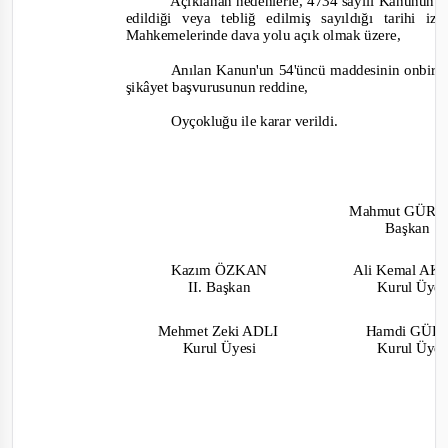
Açıklanan nedenlerle, 4734 sayılı Kanunun 6
edildiği veya tebliğ edilmiş sayıldığı tarihi
Mahkemelerinde dava yolu açık olmak üzere,
Anılan Kanun'un 54'üncü maddesinin onbirinc
şikâyet başvurus
unun reddine,
O
yçokluğu ile karar verildi.
Mahmut GÜR
Başkan
Kazım ÖZKAN
Ali Kemal A
II. Başkan
Kurul Üye
Mehmet Zeki ADLI
Hamdi GÜ
Kurul Üyesi
Kurul Üye