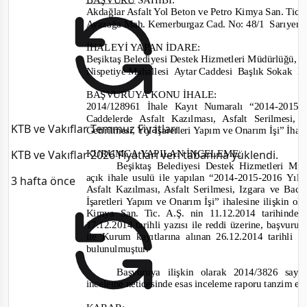
Akdağlar Asfalt Yol Beton ve Petro Kimya San. Tic. 
Ayazağa Mah. Kemerburgaz Cad. No: 48/1
Sarıye
İHALEYİ YAPAN İDARE
:
Beşiktaş Belediyesi Destek Hizmetleri Müdürlüğü
,
Nispetiye Mahallesi
Aytar Caddesi
Başlık Sokak
No
BAŞVURUYA KONU İHALE:
2014/128961
İhale Kayıt Numaralı “
2014-2015-
Caddelerde Asfalt Kazılması, Asfalt Serilmesi,
KTB ve Vakıflar Temmuz Fiyatları
Getirilmesi, Yol İşaretleri Yapım ve Onarım İşi” İha
KTB ve Vakıflar 2026 Fiyatları veri tabanına yüklendi.
KURUMCA YAPILAN İNCELEME
:
Beşiktaş Belediyesi Destek Hizmetleri Mü
açık ihale usulü
ile
yapılan “
2014-2015-
2016 Yıll
3 hafta önce
Asfalt Kazılması, Asfalt Serilmesi, Izgara ve Baca
İşaretleri Yapım ve Onarım İşi”
ihalesine il
işkin ol
Kimya San. Tic. A.Ş.
nin 11.12.2014
tarihinde 
17.12.2014
tarihli yazısı ile reddi üzerine, başvuru 
ile Kurum kayıtlarına alınan
26.12.2014
tarihli 
bulun
ulmuştur.
Başvuruya ilişkin olarak
2014/3826
sayıl
inceleme neticesinde esas inceleme raporu tanzim ed