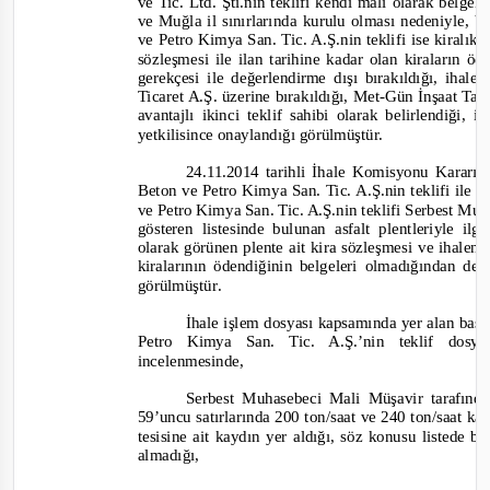
ve Tic. Ltd. Şti.nin teklifi kendi malı olarak belgel
ve Muğla il sınırlarında kurulu olması nedeniyle, 
ve Petro Kimya San. Tic. A.Ş.nin teklifi ise kiralık 
sözleşmesi ile ilan tarihine kadar olan kiraların ö
gerekçesi ile değerlendirme dışı bırakıldığı, iha
Ticaret A.Ş. üzerine bırakıldığı, Met
-
Gün İnşaat Tah
avantajlı ikinci teklif sahibi olarak belirlendiği, 
yetkilisince onaylandığı görülmüştür.
24.11.2014 tarihli İhale Komisyonu Kararı
Beton ve Petro Kimya San. Tic. A.Ş.nin teklifi ile il
ve Petro Kimya San. Tic. A.Ş.nin teklifi Serbest Muh
gösteren listesinde bulunan asfalt plentleriyle i
olarak görünen plente ait kira sözleşmesi ve ihaleni
kiralarının ödendiğinin belgeleri olmadığından değ
görülmüştür
.
İhale işlem dosyası kapsamında yer alan baş
Petro Kimya San. Tic. A.Ş.’nin teklif dos
incelenmesinde,
Serbest Muhasebeci Mali Müşavir tarafında
59’uncu satırlarında 200 ton/saat ve 240 ton/saat ka
tesisine ait kaydın yer aldığı, söz konusu listede b
almadığı,