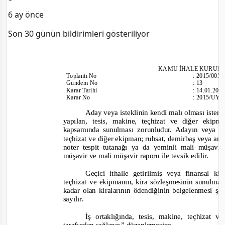
6 ay önce
Son 30 günün bildirimleri gösteriliyor
KAMU İHALE KURUL
To
plantı
No
:
2015/005
Gündem No
:
13
Karar Tarihi
:
14.01.201
Karar No
:
2015/UY.I
Aday veya isteklinin kendi malı olması istenen
yapılan, tesis, makine, teçhizat ve diğer ekip
kapsamında sunulması zorunludur. Adayın veya is
teçhizat ve diğer ekipman; ruhsat, demirbaş veya am
noter tespit tutanağı ya da yeminli mali müşav
müşavir ve mali müşavir raporu ile tevsik edilir.
Geçici ithalle getirilmiş veya finansal k
teçhizat ve ekipmanın, kira sözleşmesinin sunulması
kadar olan kiralarının ödendiğinin belgelenmesi şa
sayılır.
İş ortaklığında, tesis, makine, teçhizat 