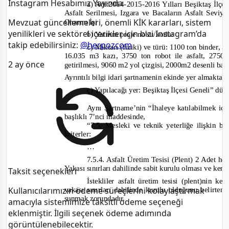
Instagram Hesabımız Yayında
a) Adı:
2014-2015-
2016 Yılları Beşiktaş İlç
Asfalt Serilmesi, Izgara ve Bacaların Asfalt Seviy
Mevzuat güncellemeleri, önemli KİK kararları, sistem
Onarım İşi
yenilikleri ve sektörel içerikler için bizi Instagram’da
b) Yatırım proje no'su/kodu:
takip edebilirsiniz:
@herpozcom
c) Miktarı (fiziki) ve türü: 1100 ton binder, 
16.035 m3 kazı, 3750 ton robot ile asfalt, 2750
2 ay önce
getirilmesi, 9060 m2 yol çizgisi, 2000m2 desenli bas
Ayrıntılı bilgi idari şartnamenin ekinde yer almaktad
ç) Yapılacağı yer: Beşiktaş İlçesi Geneli”
düz
Aynı Şartname’nin “İhaleye katılabilmek için
başlıklı 7’
nci maddesinde,
“7.5. Mesleki ve teknik yeterliğe ilişkin b
kriterler:
…
7.5.4. Asfalt Üretim Tesisi (Plent) 2 Adet he
Yakası sınırları dahilinde sabit kurulu olması ve kend
Taksit seçenekleri
İstekliler asfalt üretim tesisi (plent)nin 
yakası sınırları dahilinde kurulu olduğunu belirten
Kullanıcılarımızın ödeme süreçlerini kolaylaştırmak
sunmak zorundadır.
amacıyla sistemimize taksitli ödeme seçeneği
eklenmiştir. İlgili seçenek ödeme adımında
görüntülenebilecektir.