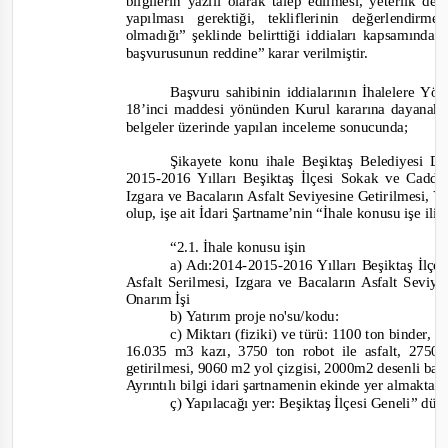
bilgilerin yazılı olarak talep edilmesi, yeterlik 
yapılması gerektiği, tekliflerinin değerlendirm
olmadığı”
şeklinde belirttiği
iddiaları
kapsamında 
başvurusunun reddine”
karar
verilmiştir.
Başvuru sahibinin iddialarının İhalelere Y
18’inci maddesi yönünden Kurul kararına dayanak 
belgeler üzerinde yapılan inceleme sonucunda;
Şikayete konu ihale Beşiktaş Belediyesi D
2015-
2016 Yılları Beşiktaş İlçesi Sokak ve Caddel
Izgara ve Bacaların Asfalt Seviyesine Getirilmesi, Yo
olup, işe ait İdari Şartname’nin “
İhale konusu işe ilişk
“2.1. İhale konusu işin
a) Adı:
2014-2015-
2016 Yılları Beşiktaş İlç
Asfalt Serilmesi, Izgara ve Bacaların Asfalt Seviy
Onarım İşi
b) Yatırım proje no'su/kodu:
c) Miktarı (fiziki) ve türü: 1100 ton binder, 
16.035 m3 kazı, 3750 ton robot ile asfalt, 2750
getirilmesi, 9060 m2 yol çizgisi, 2000m2 desenli bas
Ayrıntılı bilgi idari şartnamenin ekinde yer almaktad
ç) Yapılacağı yer: Beşiktaş İlçesi Geneli”
düz