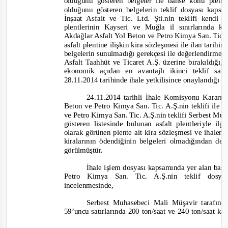
olduğunu gösteren belgeler ile bahse konu plent
olduğunu gösteren belgelerin teklif dosyası kap
İnşaat Asfalt ve Tic. Ltd. Şti.nin teklifi kendi 
plentlerinin Kayseri ve Muğla il sınırlarında 
Akdağlar Asfalt Yol Beton ve Petro Kimya San. Tic. A
asfalt plentine ilişkin kira sözleşmesi ile ilan tarih
belgelerin sunulmadığı gerekçesi ile değerlendirme d
Asfalt Taahhüt ve Ticaret A.Ş. üzerine bırakıldığı,
ekonomik açıdan en avantajlı ikinci teklif sah
28.11.2014 tarihinde ihale yetkilisince onaylandığı 
24.11.2014
tarihli İhale Komisyonu Kararı
Beton ve Petro Kimya San. Tic. A.Ş.nin t
eklifi ile i
ve Petro Kimya San. Tic. A.Ş.nin teklifi Serbest Muh
gösteren listesinde bulunan asfalt plentleriyle i
olarak görünen plente ait kira sözleşmesi ve ihaleni
kiralarının ödendiğinin belgeleri olmadığından değ
görülmüştür.
İhale işlem dosyası kapsamında yer alan başv
Petro Kimya San. Tic. A.Ş.nin teklif dosy
incelenmesinde,
Serbest Muhasebeci Mali Müşavir tarafında
59’uncu satırlarında 200 ton/saat ve 240 ton/saat ka