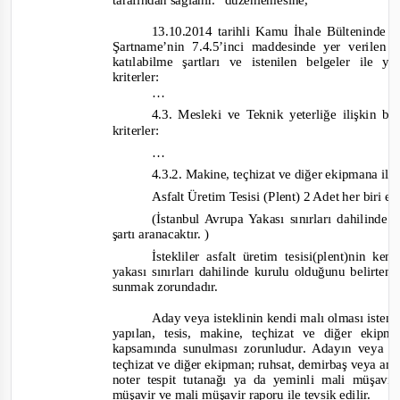
t
arafından sağlanır.”
düzenlemesine
,
13.10.2014 tarihli Kamu İhale Bülteninde 
Şartname’nin 7.4.5’inci maddesinde yer verilen
katılabilme şartları ve istenilen belgeler ile 
kriterler:
…
4.3. Mesleki ve Teknik yeterliğe ilişkin b
kriterler:
…
4.3.2. Makine, teçhizat ve diğer ekipmana ili
Asfalt Üretim Tesisi (Plent) 2 Adet her biri en
(İstanbul Avrupa Yakası sınırları dahilind
şartı aranacaktır. )
İstekliler asfalt üretim tesisi(plent)nin 
yakası sınırları dahilinde kurulu olduğunu belirten
sunmak zorundadır.
Aday veya isteklinin kendi malı olması isten
yapılan, tesis, makine, teçhizat ve diğer ekip
kapsamında sunulması zorunludur. Adayın veya is
teçhizat ve diğer ekipman; ruhsat, demirbaş veya am
noter tespit tutanağı ya da yeminli mali müşav
müşavir ve mali müşavir raporu ile tevsik edilir.