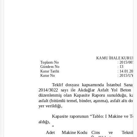
KAMU İHALE KURUL
To
plantı
No
:
2015/005
Gündem No
:
13
Karar Tarihi
:
14.01.201
Karar No
:
2015/UY.I
Teklif dosyası kapsamında İstanbul Sanay
2014/3022 sayı ile Akdağlar Asfalt Yol Beton
düzenlenmiş olan Kapasite Raporu sunulduğu, kap
asfalt (bitümlü temel, binder, aşınma), asfalt altı d
yer verildiği,
Kapasite raporunun “Tablo: I Makine ve Tes
aldığı,
“
Adet
Makine Kodu
Cins
ve
Tekn