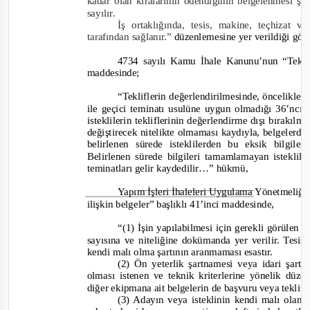
kadar olan kiralarının ödendiğinin belgelenmesi şa
sayılır.
İş ortaklığında, tesis, makine, teçhizat 
tarafından sağlanır.”
düzenlemesine yer verildiği gö
4734 sayılı Kamu İhale Kanunu’nun “
Tekli
maddesinde;
“
Tekliflerin değerlendirilmesinde, öncelikle
ile geçici teminatı usulüne uygun olmadığı 36’ncı
isteklilerin tekliflerinin değerlendirme dışı bırakılma
değiştirecek nitelikte olmaması kaydıyla, belgelerde
belirlenen sürede isteklilerden bu eksik bilgil
Belirlenen sürede bilgileri tamamlamayan isteklile
teminatları gelir kaydedilir…”
hükmü,
Yapım İşleri İhaleleri Uygulama Yönetmeliği’
ilişkin belgeler
” başlıklı 41’inci maddesinde,
“
(1) İşin yapılabilmesi için gerekli görülen 
sayısına ve niteliğine dokümanda yer verilir. Tesi
kendi malı olma şartının aranmaması esastır.
(2) Ön yeterlik şartnamesi veya idari şar
olması istenen ve teknik kriterlerine yönelik düz
diğer ekipmana ait belgelerin de başvuru veya tekli
(3) Adayın veya isteklinin kendi malı olan 