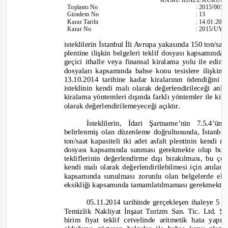
To
plantı
No
:
2015/005
Gündem No
:
13
Karar Tarihi
:
14.01.201
Karar No
:
2015/UY.I
isteklilerin İstanbul İli Avrupa yakasında 150 ton/saat
plentine ilişkin belgeleri teklif dosyası kapsamında
geçici ithalle veya finansal kiralama yolu ile edinm
dosyaları kapsamında bahse konu tesislere ilişkin 
13.10.2014 tarihine kadar kiralarının ödendiğini
isteklinin kendi malı olarak değerlendirileceği anl
kiralama yöntemleri dışında farklı yöntemler ile kira
olarak değerlendirilemeyeceği açıktır.
İsteklilerin, İdari Şartname’nin 7.5.4’
belirlenmiş olan düzenleme doğrultusunda, İstanbu
ton/saat kapasiteli iki adet asfalt plentinin kendi 
dosyası kapsamında sunması gerekmekte olup bu hu
tekliflerinin değerlendirme dışı bırakılması, bu çer
kendi malı olarak değerlendirilebilmesi için anıla
kapsamında sunulması zorunlu
olan
belgelerde eks
eksikliği kapsamında tamamlatılmaması gerekmek
te
05.11.2014 tarihinde gerçekleşen ihaleye 5 i
Temizlik Nakliyat İnşaat Turizm San. Tic. Ltd. Şti
birim fiyat teklif cetvelinde aritmetik hata yapıld