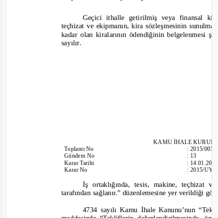
Geçici ithalle getirilmiş veya finansal k
teçhizat ve ekipmanın, kira sözleşmesinin sunulması
kadar olan kiralarının ödendiğinin belgelenmesi şa
sayılır.
KAMU İHALE KURUL
To
plantı
No
:
2015/005
Gündem No
:
13
Karar Tarihi
:
14.01.201
Karar No
:
2015/UY.I
İş ortaklığında, tesis, makine, teçhizat 
tarafından sağlanır.”
düzenlemesine yer verildiği gö
4734 sayılı Kamu İhale Kanunu’nun “Teklif