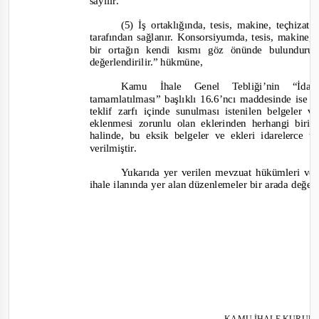
sayılır.
(5) İş ortaklığında, tesis, makine, teçhiza
tarafından sağlanır. Konsorsiyumda, tesis, makine,
bir ortağın kendi kısmı göz önünde bulundurul
değerlendirilir.”
hükmüne,
Kamu İhale Genel Tebliği’nin “İdar
tamamlatılması” başlıklı 16.6’ncı maddesinde ise “
teklif zarfı içinde sunulması istenilen belgeler
eklenmesi zorunlu olan eklerinden herhangi biri
halinde, bu eksik belgeler ve ekleri idarelerce t
verilmiştir.
Yukarıda yer verilen mevzuat hükümleri ve 
ihale ilanında yer alan düzenlemeler bir arada değer
KAMU İHALE KURUL