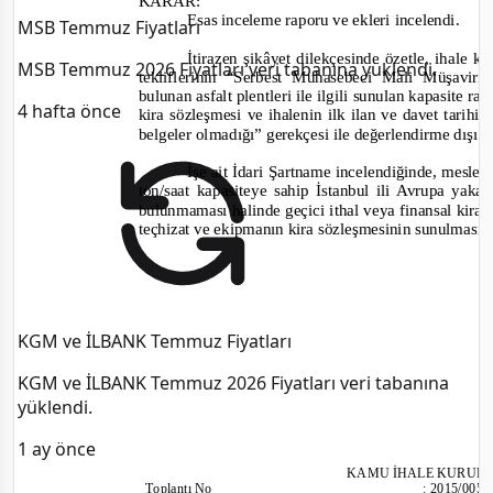
KARAR:
Esas inceleme raporu ve ekleri incelendi.
MSB Temmuz Fiyatları
İtirazen şikâyet dilekçesinde özetle,
i
hale ko
MSB Temmuz 2026 Fiyatları veri tabanına yüklendi.
tekliflerinin
“Serbest Muhasebeci Mali Müşavirin 
bulunan asfalt plentleri ile ilgili sunulan kapasite r
4 hafta önce
kira sözleşmesi ve ihalenin ilk ilan ve davet tarihi
belgeler olmadığı”
gerekçesi ile değerlendirme dışı bı
İşe ait İdari Şartname incelendiğinde, meslek
ton/saat kapasiteye sahip İstanbul ili Avrupa yakas
bulunmaması halinde geçici ithal veya finansal kiral
teçhizat ve ekipmanın kira sözleşmesinin sunulmasın
KGM ve İLBANK Temmuz Fiyatları
KGM ve İLBANK Temmuz 2026 Fiyatları veri tabanına
yüklendi.
1 ay önce
KAMU İHALE KURUL
To
plantı
No
:
2015/005