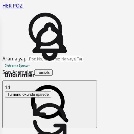
HER
POZ
Arama yap
Arama İpucu
Son Aramalar
Temizle
Bildirimler
14
Tümünü okundu işaretle