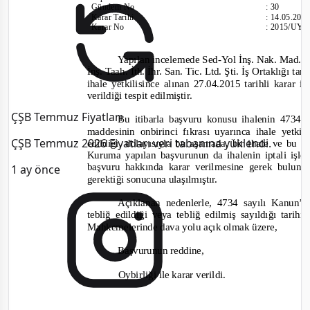
Gündem No
:
30
Karar Tarihi
:
14.05.201
Karar No
:
2015/UY.I
Yapılan incelemede Sed
-
Yol İnş. Nak. Mad. Tu
İnş. Taah. İth. İhr. San. Tic. Ltd. Şti. İş Ortaklığı t
ihale yetkilisince alınan 27.04.2015 tarihli karar 
verildiği tespit edilmiştir.
ÇŞB Temmuz Fiyatları
Bu itibarla başvuru konusu ihalenin 473
maddesinin onbirinci fıkrası uyarınca ihale yetkil
ÇŞB Temmuz 2026 Fiyatları veri tabanına yüklendi.
edildiği, dolayısıyla bu aşamada, bir ihale ve bu i
Kuruma yapılan başvurunun da ihalenin iptali işle
başvuru hakkında karar verilmesine gerek bulun
1 ay önce
gerektiği sonucuna ulaşılmıştır.
Açıklanan nedenlerle, 4734 sayılı Kanun’
tebliğ edildiği veya tebliğ edilmiş sayıldığı tari
Mahkemelerinde dava yolu açık olmak üzere,
Başvurunun reddine,
Oybirliği ile karar verildi.