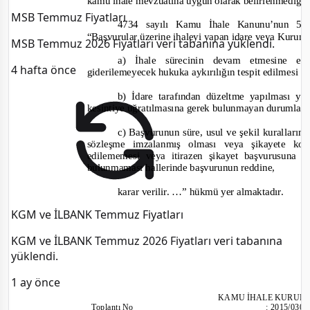
kamu ihale mevzuatına uygun olarak belirlenmediği
MSB Temmuz Fiyatları
4734 sayılı Kamu İhale Kanunu’nun 54’
“Başvurular üzerine ihaleyi yapan idare veya Kurum 
MSB Temmuz 2026 Fiyatları veri tabanına yüklendi.
a) İhale sürecinin devam etmesine en
4 hafta önce
giderilemeyecek hukuka aykırılığın tespit edilmesi ha
b) İdare tarafından düzeltme yapılması yo
kesintiye uğratılmasına gerek bulunmayan durumlarda
c) Başvurunun süre, usul ve şekil kurallar
sözleşme imzalanmış olması veya şikayete kon
edilememesi veya itirazen şikayet başvurusun
bulunmaması hallerinde başvurunun reddine,
karar verilir. …”
hükmü yer almaktadır.
KGM ve İLBANK Temmuz Fiyatları
KGM ve İLBANK Temmuz 2026 Fiyatları veri tabanına
yüklendi.
1 ay önce
KAMU İHALE KURUL
Toplantı No
:
2015/030