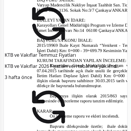
Varyap Madencilik Nakliye İnşaat Taahhüt San. Tic. L
Huzur Mah. 1136. Sokak No:3/7 Çank
aya/ANKAR
İHALEYİ YAPAN İDARE
:
Karayolları Genel Müdürlüğü Program ve İzleme Dai
İsmet İnönü Bulvarı No:14
06100 Çankaya/ANKA
BAŞVURUYA KONU İHALE:
2015/19969
İhale Kayıt Numaralı “
Yenikent -
Teme
İşleri Dahil) Km: 0+000
-
39+699.79 Kesiminin Yapı
KTB ve Vakıflar Temmuz Fiyatları
KURUM TARAFINDAN YAPILAN İNCELEME:
KTB ve Vakıflar 2026 Fiyatları veri tabanına yüklendi.
Karayolları Genel Müdürlüğü Program ve
07.04.2015 tarihinde
açık ihale usulü
ile
gerçekleşt
İletim Hatları Deplase İşleri Dahil) Km: 0+000
-
3 hafta önce
ilişkin olarak başvuru sahibince
30.03.2015 tarih v
dilekçe ile başvuruda bulunulmuştur.
Başvuruya ilişkin olarak
2015/863
sayıl
neticesinde ön inceleme raporu tanzim edilmiştir.
KARAR:
Ön inceleme raporu ve ekleri incelendi
.
Başvuru dilekçesinde özetle
;
ihale doküm