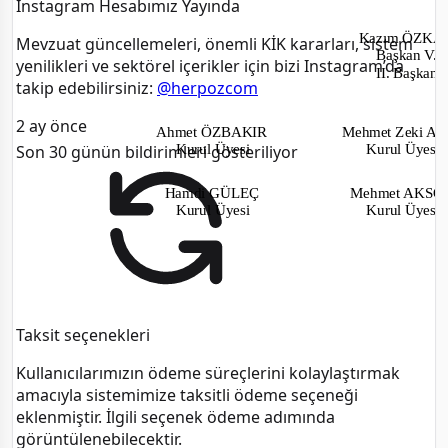
Instagram Hesabımız Yayında
Kazım ÖZK
Mevzuat güncellemeleri, önemli KİK kararları, sistem
Başkan V.
yenilikleri ve sektörel içerikler için bizi Instagram’da
II. Başkan
takip edebilirsiniz:
@herpozcom
2 ay önce
Ahmet ÖZBAKIR
Mehmet Zeki A
Kurul Üyesi
Kurul Üyesi
Son 30 günün bildirimleri gösteriliyor
Hamdi GÜLEÇ
Mehmet AKS
Kurul Üyesi
Kurul Üyesi
Taksit seçenekleri
Kullanıcılarımızın ödeme süreçlerini kolaylaştırmak
amacıyla sistemimize taksitli ödeme seçeneği
eklenmiştir. İlgili seçenek ödeme adımında
görüntülenebilecektir.