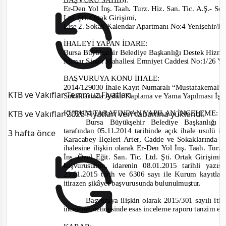
Er-
Den Yol İnş. Taah. Turz. Hiz. San. Tic. A.Ş.
-
Ser
Ltd. Şti. Ortak Girişimi
,
Lise 2. Sokak Kalendar Apartmanı No:4 Yenişehi
İHALEYİ YAPAN İDARE
:
Bursa Büyükşehir Belediye Başkanlığı Destek Hizmet
Mimar Sinan Mahallesi Emniyet Caddesi
No:1/26 Y
BAŞVURUYA KONU İHALE:
2014/129030
İhale Kayıt Numaralı “Mustafakemalpa
KTB ve Vakıflar Temmuz Fiyatları
Sokaklarında Asfalt Kaplama ve Yama Yapılması İşi”
KTB ve Vakıflar 2026 Fiyatları veri tabanına yüklendi.
KURUM TARAFINDAN YAPILAN İNCELEME:
Bursa Büyükşehir Belediye Başkanlığı
tarafından
05.11.2014 tarihinde
açık ihale usulü
il
3 hafta önce
Karacabey İlçeleri Arter, Cadde ve Sokaklarında
ihalesine
ilişkin olarak
Er-
Den Yol İnş. Taah. Turz. 
İnş. Özel Eğit. San. Tic. Ltd. Şti. Ortak Girişimi’
başvurusunun, i
darenin 08.01.2015
tarihli yazıs
23.01.2015 tarih ve 6306
sayı ile Kurum kayıtlar
iti
razen şikâyet başvurusunda bulunulmuştur.
Başvuruya ilişkin olarak
2015/301
sayılı
iti
inceleme neticesinde esas inceleme raporu tanzim ed