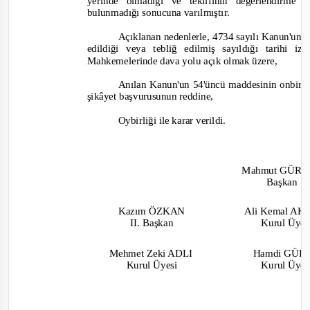
yerinde olmadığı ve teklifinin değerlendirme 
bulunmadığı sonucuna varılmıştır.
Açıklanan nedenlerle, 4734 sayılı Kanun'un 6
edildiği veya tebliğ edilmiş sayıldığı tarihi
M
ahkemelerinde dava yolu açık olmak üzere,
Anılan Kanun'un 54'üncü maddesinin onbirinc
şikâyet başvurusunun reddine,
Oybirliği ile karar verildi.
Mahmut GÜR
Başkan
Kazım ÖZKAN
Ali Kemal A
II. Başkan
Ku
rul Üye
Mehmet Zeki ADLI
Hamdi GÜ
Kurul Üyesi
Kurul Üye