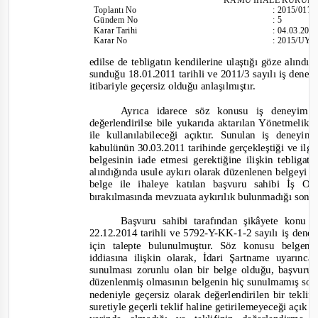
Toplantı
No
:
2015/017
Gündem No
:
5
Karar Tarihi
:
04.03.201
Karar No
:
2015/UY.I
edilse de tebligatın kendilerine ulaştığı göze alınd
sunduğu 18.01.2011 tarihli ve 2011/3 sayılı iş den
itibariyle geçersiz olduğu anlaşılmıştır.
Ayrıca idarece söz konusu iş deneyim 
değerlendirilse bile yukarıda aktarılan Yönetmelik
ile kullanılabileceği açıktır. Sunulan iş deney
kabulünün 30.03.2011 tarihinde gerçekleştiği ve ilg
belgesinin iade etmesi gerektiğine ilişkin tebliga
alındığında usule aykırı olarak düzenlenen belgeyi 
belge ile
ihaleye katılan başvuru sahibi İş Ort
bırakılmasında mevzuata aykırılık bulunmadığı sonuc
Başvuru sahibi tarafından şikâyete konu 
22.12.2014 tarihli ve 5792-Y-KK-1-
2 sayılı iş den
için talepte bulunulmuştur. Söz konusu belgeni
iddiasına ilişkin olarak, İdari Şartname uyarınc
sunulması zorunlu olan bir belge olduğu, başvuru
düzenlenmiş olmasının belgenin hiç sunulmamış so
nedeniyle geçersiz olarak değerlendirilen bir tekli
suretiyle geçerli teklif haline getirilemeyeceği açık 