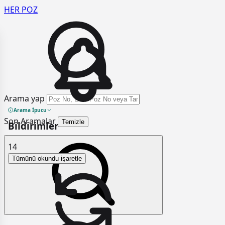
HER
POZ
Arama yap
Arama İpucu
Son Aramalar
Temizle
Bildirimler
14
Tümünü okundu işaretle