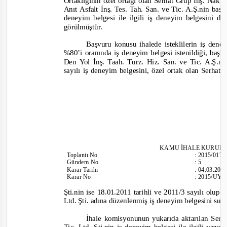
O
rtaklığının özel ortağı olan Serhat Grup İnş. Nak. 
Anıt Asfalt İnş. Tes. Tah. San. ve Tic. A.Ş.nin ba
deneyim belgesi ile ilgili iş deneyim belgesini dü
görülmüştür.
Başvuru konusu ihalede isteklilerin iş deneyi
%80’i oranında iş deneyim belgesi istenildiği, başvur
Den Yol İnş. Taah. Turz. Hiz. San. ve Tic. A.Ş.ni
sayılı iş deneyim belgesini, özel ortak olan Serhat
KAMU İHALE KURUL
Toplantı
No
:
2015/017
Gündem No
:
5
Karar Tarihi
:
04.03.201
Karar No
:
2015/UY.I
Şti.nin ise 18.01.2011 tarihli ve 2011/3 sayılı
olup
M
Ltd. Şti. adına düzenlenmiş iş deneyim belgesini su
İhale komisyonunun yukarıda aktarılan Serh