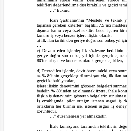
tamamlama süresi verilir. Belirlenen sürede bi
teklifleri değerlendirme dışı bırakılır ve geçici temina
…”
hükmü,
İdari Şartname’nin “Mesleki ve teknik yet
taşıması gereken kriterler” başlıklı 7.5’n
ci maddesin
dışında kamu veya özel sektöre bedel içeren bir 
konusu iş veya benzer işlere ilişkin olarak;
a) İlk ilan tarihinden geriye doğru son onbeş yıl için
…
c) Devam eden işlerde; ilk sözleşme bedelinin ta
geriye doğru son onbeş yıl içinde gerçekleşme o
80'ine ulaşan ve kusursuz olarak gerçekleştirilen,
…
d) Devredilen işlerde, devir öncesindeki veya sonra
az % 80'inin gerçekleştirilmesi şartıyla, ilk ilan ta
geçici kabulü yapılan,
işlere ilişkin deneyimini gösteren belgeleri sunması z
bedelin % 80'inden az olmamak üzere, ihale konusu
ilişkin iş deneyimini gösteren belgelerin sunulması g
İş ortaklığında, pilot ortağın istenen asgari iş d
ortakların her birinin ise, istenen asgari iş deney
zorunludur.
…”
düzenlemesi yer almaktadır.
İhale komisyonu tarafından tekliflerin değer