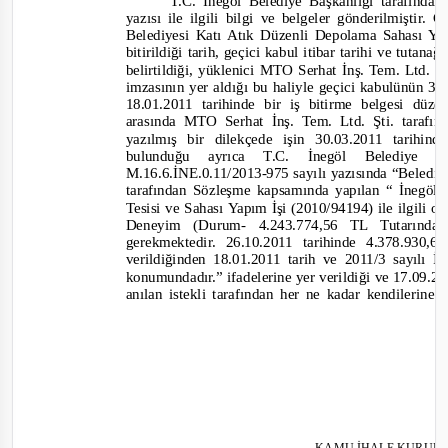
T.C.
İnegöl Belediye Başkanlığı tarafından
yazısı
ile ilgili bilgi ve
belgeler gönderilmiştir. 
Belediy
esi Katı Atık Düzenli Depolama Sahası Ya
bitirildiği tarih, geçici kabul itibar tarihi ve tutan
belirtildiği, yüklenici MTO Serhat İnş. Tem. Ltd. 
imzasının yer aldığı bu haliyle geçici kabulünün 30.
18.01.2011 tarihinde bir iş bitirme belgesi düz
arasında MTO Serhat İnş. Tem. Ltd. Şti. tarafın
yazılmış bir dilekçede işin 30.03.2011 tarihin
bulunduğu ayrıca
T.C.
İnegöl Belediye B
M.16.6.İNE.0.11/2013
-
975 sayılı yazısında
“Belediy
tarafından Sözleşme kapsamında yapılan “ İnegöl
Tesisi ve Sahası Yapım İşi (2010/94194) ile ilgili o
Deneyim (Durum-
4.243.774,56 TL Tutarınd
gerekmektedir. 26.10.2011 tarihinde 4.378.93
verildiğinden 18.01.2011 tarih ve 2011/3 sayılı
konumundadır.”
ifadelerine yer verildiği ve 17.09.2
anılan istekli tarafından her ne kadar kendilerine
KAMU İHALE KURUL