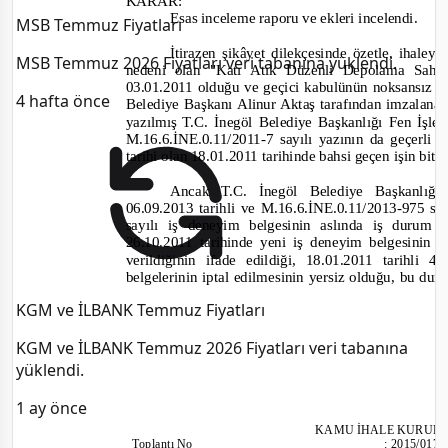
KARAR:
Esas inceleme raporu ve ekleri incelendi.
MSB Temmuz Fiyatları
İtirazen şikâyet dilekçesinde özetle, ihal
MSB Temmuz 2026 Fiyatları veri tabanına yüklendi.
nedeni olan
"Katı Atık Düzenli Depolama Saha
03
.01.2011 olduğu ve geçici kabulünün noksansız ol
4 hafta önce
Belediye Başkanı Alinur Aktaş tarafından imzalan
yazılmış T.C. İnegöl Belediye Başkanlığı Fen İşle
M.16.6.İNE.0.11/2011
-
7 sayılı yazının da geçerli 
tarihi olan 18.01.2011 tarihinde bahsi geçen işin biti
Ancak T.C. İnegöl Belediye Başkanlığ
06.09.2013 tarihli ve M.16.6.İNE.0.
11/2013-
975 say
sayılı iş deneyim belgesinin aslında iş durum 
26.10.2011 tarihinde yeni iş deneyim belgesinin
verildiğinin ifade edildiği, 18.01.2011 tarihli
belgelerinin iptal edilmesinin yersiz olduğu, bu d
KGM ve İLBANK Temmuz Fiyatları
KGM ve İLBANK Temmuz 2026 Fiyatları veri tabanına
yüklendi.
1 ay önce
KAMU İHALE KURUL
Toplantı
No
:
2015/017