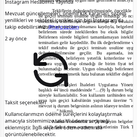
olmayan tekliflerin uygun hale getirilmesi amacıyla
Instagram Hesabımız Yayında
Tekliflerin değerlendirilmesinde, öncelikle 
Mevzuat güncellemeleri, önemli KİK kararları, sistem
ile geçici teminatı usulüne uygun olmadığı 36 ncı
yenilikleri ve sektörel içerikler için bizi Instagram’da
isteklilerin tekliflerinin değerlendirme dışı bırakılma
takip edebilirsiniz:
@herpozcom
değiştirecek nitelikte olmaması kaydıyla, belgelerde
belirlenen sürede isteklilerden bu eksik bilgil
Belirlenen sürede bilgileri tamamlamayan isteklile
2 ay önce
teminatları gelir kaydedilir. Bu ilk değerlendirme v
teklif mektubu ile geçici teminatı usulüne uygun 
değerlendirilmesine geçilir. Bu aşamada, is
kapasitelerini belirleyen yeterlik kriterlerine ve
şartlara uygun olup olmadığı ile birim fiyat tek
bulunmadığı incelenir. Uygun olmadığı belirlenen ist
cetvellerinde aritmetik hata bulunan teklifler değerlen
Yapım İşleri İhaleleri Uygulama Yönetm
başlıklı 44’üncü maddesinde
“…(9) İş durum belgeler
süreyle kullanılabilir. Son kullanım tarihinden so
veya işin geçici kabulünün yapılması üzerine “iş
Taksit seçenekleri
mevcut iş durum belgesinin aslının idareye teslim e
…”
hükmü,
Kullanıcılarımızın ödeme süreçlerini kolaylaştırmak
amacıyla sistemimize taksitli ödeme seçeneği
Anılan Yönetmelik’in “İş deneyim belgelerin
“…(12) Şahıs veya sermaye şirketlerinin Türk Ti
eklenmiştir. İlgili seçenek ödeme adımında
görüntülenebilecektir.