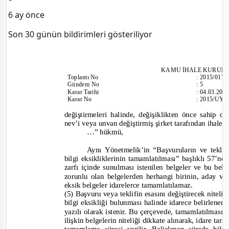
6 ay önce
Son 30 günün bildirimleri gösteriliyor
KAMU İHALE KURUL
Toplantı
No
:
2015/017
Gündem No
:
5
Karar Tarihi
:
04.03.201
Karar No
:
2015/UY.I
değiştirmeleri halinde, değişiklikten önce sahip o
nev’i veya unvan değiştirmiş şirket tarafından ihalele
…”
hükmü,
Aynı Yönetmelik’in “Başvuruların ve teklif
bilgi eksikliklerinin tamamlatılması” başlıklı 57’n
zarfı içinde sunulması istenilen belgeler ve bu be
zorunlu olan belgelerden herhangi birinin, ad
ay ve
eksik belgeler idarelerce tamamlatılamaz.
(5) Başvuru veya teklifin esasını değiştirecek nitel
bilgi eksikliği bulunması halinde idarece belirlene
yazılı olarak istenir. Bu çerçevede, tamamlatılması 
ilişkin belgelerin niteliği dikkate alınarak, idare t