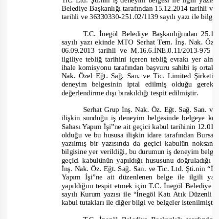
Tic. Ltd. Şti.nin iş deneyim belgesi ile ilgili yazısı
Belediye Başkanlığı tarafından 15.12.2014 tarihl
i ve
tarihli ve 36330330-
251.02/1139 sayılı yazı ile bilgi
T.C. İnegöl Belediye Başkanlığı
ndan 25.12
sayılı yazı ekinde MTO Serhat Tem. İnş. Nak. Öz. E
06.09.2013 tarihli ve M.16.6.İNE.0.11/2013
-
975 s
ilgiliye tebliğ tarihini içeren tebliğ evrakı yer alm
ihale kom
isyonu tarafından başvuru sahibi iş ortak
Nak. Özel Eğt. Sağ. San. ve Tic. Limited Şirketi
deneyim
belgesinin iptal edilmiş olduğu gerek
değerlendirme dışı bırakıldığı tespit edilmiştir.
Serhat Grup İnş. Nak. Öz. Eğt. Sağ. San. ve
ilişkin sunduğu iş deneyim belgesinde belgeye k
Sahası Yapım İşi”
ne ait geçici kabul tarihinin 12.0
olduğu ve bu hususa ilişkin idare tarafından Bursa
yazılmış bir yazısında da geçici kabulün noksans
bilgisine yer v
erildiği, bu durumun iş deneyim belges
geçici kabulünün yapıldığı hususunu doğruladığı
İnş. Nak. Öz. Eğt. Sağ. San. ve Tic. Ltd. Şti.nin
“İn
Yapım İşi”
ne ait düzenlenen belge ile ilgili 
yapıldığını tespit etmek için T.C. İnegöl Belediye B
sayılı
Kurum
yazısı
ile
“İnegöl Katı Atık Düzenli 
kabul tutakları ile diğer bilgi ve belgeler istenilmişti