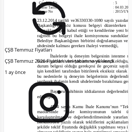
Gündem No
:
5
Karar Tarihi
:
04.03.201
Karar No
:
2015/UY.I
23.12.2014 tarihli ve36330330-
1080 sayılı yazıdan 
Başkanlığı'nın söz konusu belgeyi düzenlerken y
kaynaklandığını kabul ettiği ve kendilerine yeni bi
rağmen bu belgeyi ihale komisyonuna sundukları
Bele
diye Başkanlığının birbirini doğrulamayan ve çe
uhdesinde kalması gereken ihaleyi vermediği,
ÇŞB Temmuz Fiyatları
İhalelerde iş deneyim belgesinin istenme se
ÇŞB Temmuz 2026 Fiyatları veri tabanına yüklendi.
benzer işlerdeki deneyiminin tevsik amaçlı olduğu, 
durum belgesi
olduğu gerekçesi ile geçersiz sayıl
işin kendileri tarafından bitirilerek eksiksiz olarak 
1 ay önce
bu neden
lerle iş deneyim belgelerinin değerlendi
verilerek ihalenin kendi uhdelerinde bırakılması gere
Başvuru sahibinin iddialarının değerlendiril
e
dilmiştir.
4734 sayılı Kamu İhale Kanunu’nun “Teklif
maddesinde
“İhale komisyonunun talebi üz
karşılaştırılması ve değerlendirilmesinde yararlan
isteklilerden yazılı olarak tekliflerini açıklamalar
şekilde teklif fiyatında değişiklik yapılması veya 