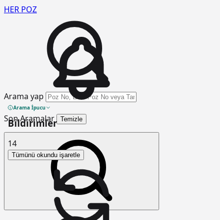
HER
POZ
Arama yap
Arama İpucu
Son Aramalar
Temizle
Bildirimler
14
Tümünü okundu işaretle