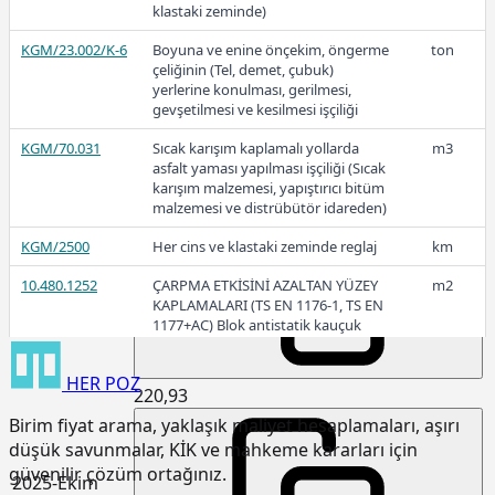
klastaki zeminde)
KGM/23.002/K-6
Boyuna ve enine önçekim, öngerme
ton
çeliğinin (Tel, demet, çubuk)
2025-Aralık
yerlerine konulması, gerilmesi,
gevşetilmesi ve kesilmesi işçiliği
KGM/70.031
Sıcak karışım kaplamalı yollarda
m3
asfalt yaması yapılması işçiliği (Sıcak
karışım malzemesi, yapıştırıcı bitüm
226,56
malzemesi ve distrübütör idareden)
KGM/2500
Her cins ve klastaki zeminde reglaj
km
2025-Kasım
10.480.1252
ÇARPMA ETKİSİNİ AZALTAN YÜZEY
m2
KAPLAMALARI (TS EN 1176-1, TS EN
1177+AC) Blok antistatik kauçuk
zemin kaplaması 3cm kalınlıkta
HER
POZ
15.120.1007
Makine ile patlayıcı madde
m3
220,93
kullanmadan sert kaya kazılması
Birim fiyat arama, yaklaşık maliyet hesaplamaları, aşırı
(Serbest kazı)
düşük savunmalar, KİK ve mahkeme kararları için
15.120.1101
Makine ile her derinlik ve her
m3
güvenilir çözüm ortağınız.
2025-Ekim
genişlikte yumuşak ve sert toprak