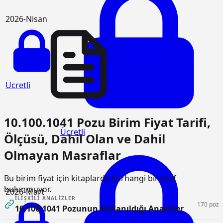
2026-Nisan
Ücretli
10.100.1041 Pozu Birim Fiyat Tarifi,
Ücretli
Ölçüsü, Dahil Olan ve Dahil
Olmayan Masraflar
Bu birim fiyat için kitaplarda herhangi bir tarif
bulunmuyor.
2026-Mart
İLIŞKILI ANALIZLER
170 poz
10.100.1041 Pozunun Kullanıldığı Analizler