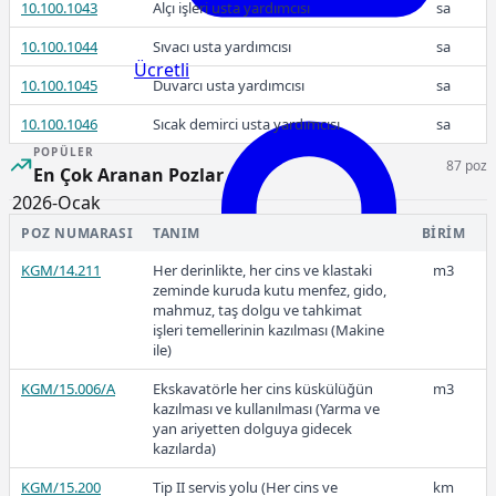
10.100.1043
Alçı işleri usta yardımcısı
sa
10.100.1044
Sıvacı usta yardımcısı
sa
Ücretli
10.100.1045
Duvarcı usta yardımcısı
sa
10.100.1046
Sıcak demirci usta yardımcısı
sa
POPÜLER
87 poz
En Çok Aranan Pozlar
2026-Ocak
POZ NUMARASI
TANIM
BIRIM
KGM/14.211
Her derinlikte, her cins ve klastaki
m3
zeminde kuruda kutu menfez, gido,
mahmuz, taş dolgu ve tahkimat
işleri temellerinin kazılması (Makine
Ücretli
ile)
KGM/15.006/A
Ekskavatörle her cins küskülüğün
m3
kazılması ve kullanılması (Yarma ve
yan ariyetten dolguya gidecek
kazılarda)
Ücretli
228,52
KGM/15.200
Tip II servis yolu (Her cins ve
km