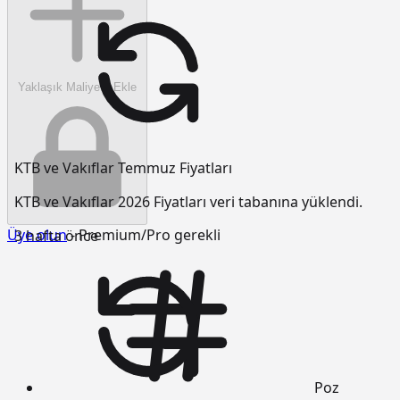
Yaklaşık Maliyete Ekle
KTB ve Vakıflar Temmuz Fiyatları
KTB ve Vakıflar 2026 Fiyatları veri tabanına yüklendi.
Üye olun
- Premium/Pro gerekli
3 hafta önce
Poz