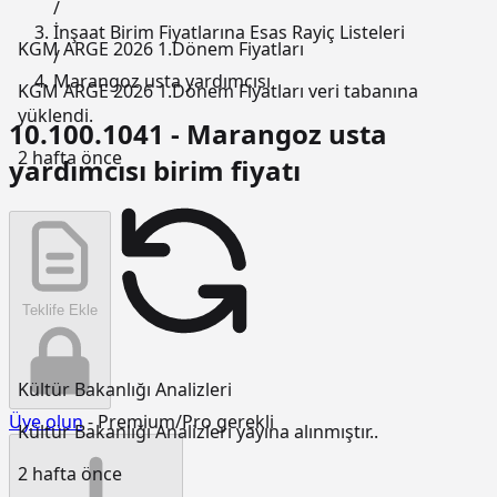
/
İnşaat Birim Fiyatlarına Esas Rayiç Listeleri
KGM ARGE 2026 1.Dönem Fiyatları
/
Marangoz usta yardımcısı
KGM ARGE 2026 1.Dönem Fiyatları veri tabanına
yüklendi.
10.100.1041 - Marangoz usta
2 hafta önce
yardımcısı birim fiyatı
Teklife Ekle
Kültür Bakanlığı Analizleri
Üye olun
- Premium/Pro gerekli
Kültür Bakanlığı Analizleri yayına alınmıştır..
2 hafta önce