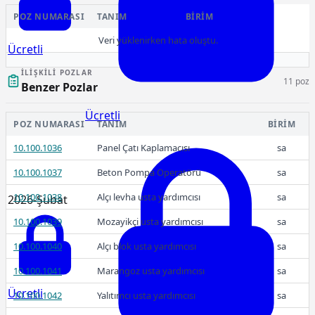
POZ NUMARASI
TANIM
BIRIM
Veri yüklenirken hata oluştu.
Ücretli
İLIŞKILI POZLAR
11 poz
Benzer Pozlar
Ücretli
POZ NUMARASI
TANIM
BIRIM
10.100.1036
Panel Çatı Kaplamacısı
sa
10.100.1037
Beton Pompa Operatörü
sa
10.100.1038
Alçı levha usta yardımcısı
sa
2026-Şubat
10.100.1039
Mozayikçi usta yardımcısı
sa
10.100.1040
Alçı blok usta yardımcısı
sa
10.100.1041
Marangoz usta yardımcısı
sa
Ücretli
10.100.1042
Yalıtımcı usta yardımcısı
sa