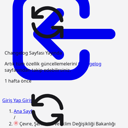
Changelog Sayfası Yayında
Artık tüm özellik güncellemelerini
Changelog
sayfasından takip edebilirsiniz.
1 hafta önce
Giriş Yap
Giriş
Ana Sayfa
/
Çevre, Şehircilik ve İklim Değişikliği Bakanlığı