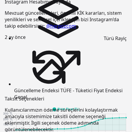
Instagram Hesabımız Yayında
Mevzuat güncellemeleri, önemli KİK kararları, sistem
yenilikleri ve sektörel içerikler için bizi Instagram’da
takip edebilirsiniz:
@herpozcom
2 ay önce
Türü
Rayiç
Güncelleme Endeksi
TÜFE - Tüketici Fiyat Endeksi
Genel
Taksit seçenekleri
Kullanıcılarımızın ödeme süreçlerini kolaylaştırmak
amacıyla sistemimize taksitli ödeme seçeneği
eklenmiştir. İlgili seçenek ödeme adımında
görüntülenebilecektir.