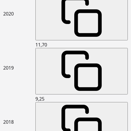
15.341.2041
Basma mukavemeti en az 300 kPa,
m2
0.030<Isıl iletkenlik katsayısı ≤ 0.035
2020
W/(m.K) olan, 5 cm kalınlıkta (XPS
levhalar yüklenebilen) levhalar ile
yatayda (geleneksel gezilebilir teras
çatı vb.) ısı yalıtımı yapılması
15.341.3001
5 cm kalınlıkta yüzeye dik çekme
m2
11,70
mukavemeti en az 7,5kPa (TR7,5)
taşyünü levhalar ile dış duvarlarda
dıştan ısı yalıtımı ve üzerine ısı
yalıtım sıvası yapılması (Mantolama)
2019
15.341.3002
6 cm kalınlıkta yüzeye dik çekme
m2
mukavemeti en az 7,5kPa (TR7,5)
taşyünü levhalar ile dış duvarlarda
dıştan ısı yalıtımı ve üzerine ısı
yalıtım sıvası yapılması (Mantolama)
9,25
15.365.1102
Çimento esaslı kendiliğinden
m2
yerleşen (self leveling) harç ile
ortalama 2 mm kalınlıkta zemin
tesviyesi yapılması ve üzerine PVC
2018
esaslı spor zemin malzemeleri ile
kapalı spor zeminlerde döşeme