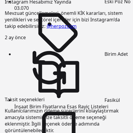
Eski Poz No
Instagram Hesabımız Yayında
03.070
Mevzuat güncellemeleri, önemli KİK kararları, sistem
yenilikleri ve sektörel içerikler için bizi Instagram’da
takip edebilirsiniz:
@herpozcom
2 ay önce
Birim
Adet
Taksit seçenekleri
Fasikül
İnşaat Birim Fiyatlarına Esas Rayiç Listeleri
Kullanıcılarımızın ödeme süreçlerini kolaylaştırmak
amacıyla sistemimize taksitli ödeme seçeneği
eklenmiştir. İlgili seçenek ödeme adımında
görüntülenebilecektir.