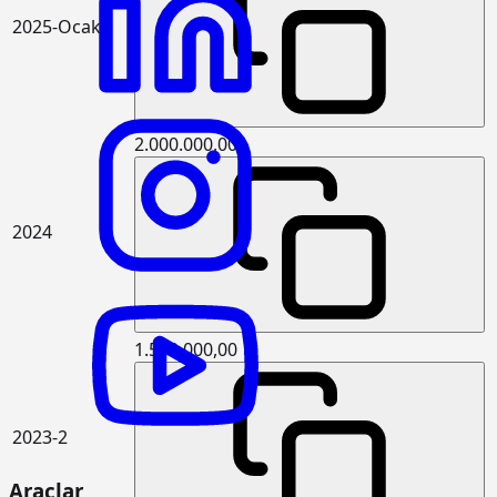
küskülük kazılması (Derin kazı)
2025-Ocak
15.120.1107
Makine ile patlayıcı madde
m3
kullanmadan her derinlik ve her
genişlikte sert kaya kazılması (Derin
kazı)
2.000.000,00
15.125.1006
Çakıl temin edilerek, drenaj
m3
yapılması
15.150.1005
Beton santralinde üretilen veya
m3
2024
satın alınan ve beton pompasıyla
basılan, C 25/30 basınç dayanım
sınıfında, gri renkte, normal hazır
beton dökülmesi (beton nakli dahil)
15.150.1006
Beton santralinde üretilen veya
m3
1.550.000,00
satın alınan ve beton pompasıyla
basılan, C 30/37 basınç dayanım
sınıfında, gri renkte, normal hazır
beton dökülmesi (beton nakli dahil)
2023-2
15.165.1001
Her türlü profil demirlerin münferit
ton
veya birleşik olarak hazırlanması ve
Araçlar
yerine tespit edilmesi (aşık olarak