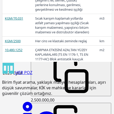
çeliğinin (Tel, demet, çubuk)
yerlerine konulması, gerilmesi,
3.111.875,00
gevşetilmesi ve kesilmesi işçiliği
KGM/70.031
Sıcak karışım kaplamalı yollarda
m3
asfalt yaması yapılması işçiliği (Sıcak
2025-Ekim
karışım malzemesi, yapıştırıcı bitüm
malzemesi ve distrübütör idareden)
KGM/2500
Her cins ve klastaki zeminde reglaj
km
10.480.1252
ÇARPMA ETKİSİNİ AZALTAN YÜZEY
m2
3.048.502,50
KAPLAMALARI (TS EN 1176-1, TS EN
1177+AC) Blok antistatik kauçuk
zemin kaplaması 3cm kalınlıkta
HER
POZ
2025-Eylül
15.120.1007
Makine ile patlayıcı madde
m3
kullanmadan sert kaya kazılması
Birim fiyat arama, yaklaşık maliyet hesaplamaları, aşırı
(Serbest kazı)
düşük savunmalar, KİK ve mahkeme kararları için
15.120.1101
Makine ile her derinlik ve her
m3
güvenilir çözüm ortağınız.
genişlikte yumuşak ve sert toprak
2.500.000,00
kazılması (Derin kazı)
15.120.1102
Makine ile her derinlik ve her
m3
genişlikte yumuşak ve sert