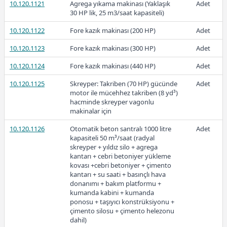
10.120.1121
Agrega yıkama makinası (Yaklaşık
Adet
30 HP lik, 25 m3/saat kapasiteli)
10.120.1122
Fore kazık makinası (200 HP)
Adet
Ücretli
10.120.1123
Fore kazık makinası (300 HP)
Adet
10.120.1124
Fore kazık makinası (440 HP)
Adet
10.120.1125
Skreyper: Takriben (70 HP) gücünde
Adet
Ücretli
motor ile mücehhez takriben (8 yd³)
hacminde skreyper vagonlu
makinalar için
10.120.1126
Otomatik beton santralı 1000 litre
Adet
kapasiteli 50 m³/saat (radyal
skreyper + yıldız silo + agrega
2026-Ocak
kantarı + cebri betoniyer yükleme
kovası +cebri betoniyer + çimento
kantarı + su saati + basınçlı hava
donanımı + bakım platformu +
kumanda kabini + kumanda
ponosu + taşıyıcı konstrüksiyonu +
çimento silosu + çimento helezonu
Ücretli
dahil)