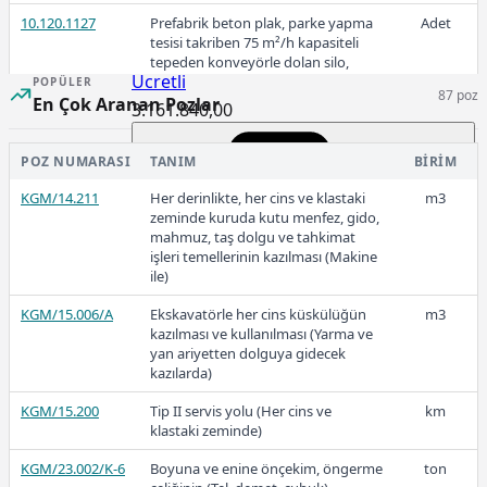
10.120.1127
Prefabrik beton plak, parke yapma
Adet
tesisi takriben 75 m²/h kapasiteli
tepeden konveyörle dolan silo,
Ücretli
vibrasyon tabla 62 Kw toplam
POPÜLER
87 poz
motor gücü, kalıp vs
En Çok Aranan Pozlar
3.161.840,00
10.120.1128
Asfalt kazıma makinası (400 HP
Adet
gücünde max 2,05m freze
POZ NUMARASI
TANIM
BIRIM
genişliğinde, 0,15m freze
2025-Aralık
KGM/14.211
derinliğinde, konveyörlü)
Her derinlikte, her cins ve klastaki
m3
zeminde kuruda kutu menfez, gido,
10.120.1129
Beton boru taşıma makinesi
Adet
mahmuz, taş dolgu ve tahkimat
(fabrikada)
işleri temellerinin kazılması (Makine
ile)
10.120.1130
Beton boru imalat makinesi
Adet
3.125.297,50
KGM/15.006/A
Ekskavatörle her cins küskülüğün
m3
10.120.1131
Delme kapasiteli (100-200) m (Rotari
Adet
kazılması ve kullanılması (Yarma ve
tip su sondaj makinaları
yan ariyetten dolguya gidecek
(Ekipmanıyla birlikte))
kazılarda)
2025-Kasım
KGM/15.200
Tip II servis yolu (Her cins ve
km
klastaki zeminde)
KGM/23.002/K-6
Boyuna ve enine önçekim, öngerme
ton