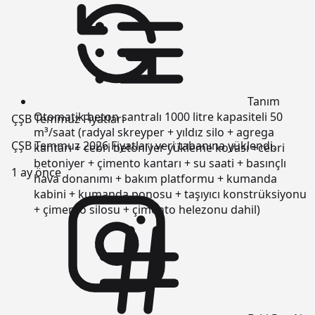
Tanım
Otomatik beton santralı 1000 litre kapasiteli 50
ÇŞB Temmuz Fiyatları
m³/saat (radyal skreyper + yıldız silo + agrega
ÇŞB Temmuz 2026 Fiyatları veri tabanına yüklendi.
kantarı + cebri betoniyer yükleme kovası +cebri
betoniyer + çimento kantarı + su saati + basınçlı
1 ay önce
hava donanımı + bakım platformu + kumanda
kabini + kumanda ponosu + taşıyıcı konstrüksiyonu
+ çimento silosu + çimento helezonu dahil)