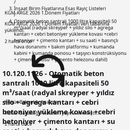
/
İnşaat Birim Fiyatlarına Esas Rayiç Listeleri
KGM ARGE 2026 1.Dönem Fiyatları
/
Otomatik beton santralı 1000 litre kapasiteli 50
KGM ARGE 2026 1.Dönem Fiyatları veri tabanına
m³/saat (radyal skreyper + yıldız silo + agrega
yüklendi.
kantarı + cebri betoniyer yükleme kovası +cebri
betoniyer + çimento kantarı + su saati + basınçlı
2 hafta önce
hava donanımı + bakım platformu + kumanda
kabini + kumanda ponosu + taşıyıcı konstrüksiyonu
+ çimento silosu + çimento helezonu dahil)
10.120.1126 - Otomatik beton
santralı 1000 litre kapasiteli 50
m³/saat (radyal skreyper + yıldız
silo + agrega kantarı + cebri
Kültür Bakanlığı Analizleri
betoniyer yükleme kovası +cebri
Kültür Bakanlığı Analizleri yayına alınmıştır..
betoniyer + çimento kantarı + su
2 hafta önce