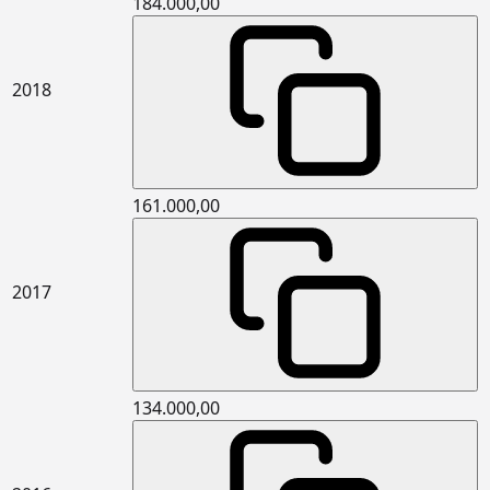
184.000,00
levhalar yüklenebilen) levhalar ile
yatayda (geleneksel gezilebilir teras
çatı vb.) ısı yalıtımı yapılması
15.341.3001
5 cm kalınlıkta yüzeye dik çekme
m2
2018
mukavemeti en az 7,5kPa (TR7,5)
taşyünü levhalar ile dış duvarlarda
dıştan ısı yalıtımı ve üzerine ısı
yalıtım sıvası yapılması (Mantolama)
15.341.3002
6 cm kalınlıkta yüzeye dik çekme
m2
161.000,00
mukavemeti en az 7,5kPa (TR7,5)
taşyünü levhalar ile dış duvarlarda
dıştan ısı yalıtımı ve üzerine ısı
yalıtım sıvası yapılması (Mantolama)
2017
15.365.1102
Çimento esaslı kendiliğinden
m2
yerleşen (self leveling) harç ile
ortalama 2 mm kalınlıkta zemin
tesviyesi yapılması ve üzerine PVC
esaslı spor zemin malzemeleri ile
134.000,00
kapalı spor zeminlerde döşeme
kaplaması yapılması (P2)
15.380.1055
(25 x 33 cm) veya (25 x 40 cm) anma
m2
ebatlarında, her türlü desen ve