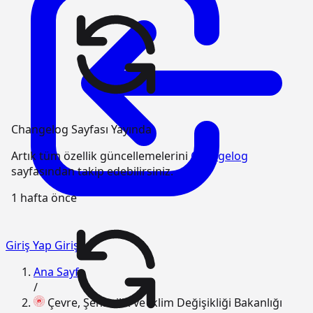
Changelog Sayfası Yayında
Artık tüm özellik güncellemelerini
Changelog
sayfasından takip edebilirsiniz.
1 hafta önce
Giriş Yap
Giriş
Ana Sayfa
/
Çevre, Şehircilik ve İklim Değişikliği Bakanlığı