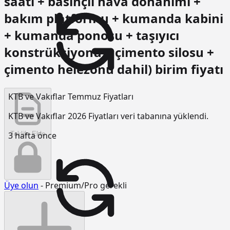
saati + basınçlı hava donanımı +
bakım platformu + kumanda kabini
+ kumanda ponosu + taşıyıcı
konstrüksiyonu + çimento silosu +
çimento helezonu dahil) birim fiyatı
KTB ve Vakıflar Temmuz Fiyatları
KTB ve Vakıflar 2026 Fiyatları veri tabanına yüklendi.
Teklife Ekle
3 hafta önce
Üye olun
- Premium/Pro gerekli