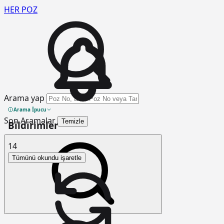
HER
POZ
Arama yap
Arama İpucu
Son Aramalar
Temizle
Bildirimler
14
Tümünü okundu işaretle