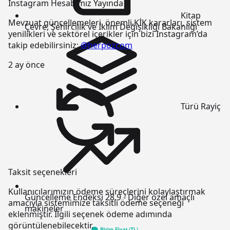
Instagram Hesabımız Yayında
Kitap
Mevzuat güncellemeleri, önemli KİK kararları, sistem
Çevre, Şehircilik ve İklim Değişikliği Bakanlığı
yenilikleri ve sektörel içerikler için bizi Instagram’da
takip edebilirsiniz:
@herpozcom
2 ay önce
Türü
Rayiç
Taksit seçenekleri
Kullanıcılarımızın ödeme süreçlerini kolaylaştırmak
Güncelleme Endeksi
28.9 - Diğer özel amaçlı
amacıyla sistemimize taksitli ödeme seçeneği
makineler
eklenmiştir. İlgili seçenek ödeme adımında
görüntülenebilecektir.