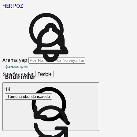
HER
POZ
Arama yap
Arama İpucu
Son Aramalar
Temizle
Bildirimler
14
Tümünü okundu işaretle