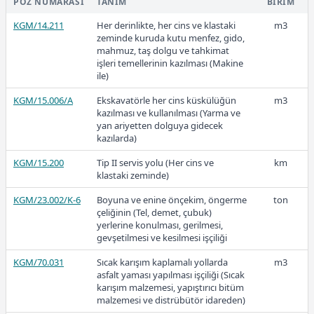
POZ NUMARASI
TANIM
BIRIM
KGM/14.211
Her derinlikte, her cins ve klastaki
m3
Ücretli
zeminde kuruda kutu menfez, gido,
3.920.681,60
mahmuz, taş dolgu ve tahkimat
işleri temellerinin kazılması (Makine
ile)
2025-Aralık
KGM/15.006/A
Ekskavatörle her cins küskülüğün
m3
kazılması ve kullanılması (Yarma ve
yan ariyetten dolguya gidecek
kazılarda)
KGM/15.200
Tip II servis yolu (Her cins ve
km
3.875.368,90
klastaki zeminde)
KGM/23.002/K-6
Boyuna ve enine önçekim, öngerme
ton
çeliğinin (Tel, demet, çubuk)
yerlerine konulması, gerilmesi,
2025-Kasım
gevşetilmesi ve kesilmesi işçiliği
KGM/70.031
Sıcak karışım kaplamalı yollarda
m3
asfalt yaması yapılması işçiliği (Sıcak
karışım malzemesi, yapıştırıcı bitüm
malzemesi ve distrübütör idareden)
3.858.725,00