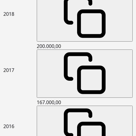
15.341.3002
6 cm kalınlıkta yüzeye dik çekme
m2
2018
mukavemeti en az 7,5kPa (TR7,5)
taşyünü levhalar ile dış duvarlarda
dıştan ısı yalıtımı ve üzerine ısı
yalıtım sıvası yapılması (Mantolama)
15.365.1102
Çimento esaslı kendiliğinden
m2
200.000,00
yerleşen (self leveling) harç ile
ortalama 2 mm kalınlıkta zemin
tesviyesi yapılması ve üzerine PVC
esaslı spor zemin malzemeleri ile
2017
kapalı spor zeminlerde döşeme
kaplaması yapılması (P2)
15.380.1055
(25 x 33 cm) veya (25 x 40 cm) anma
m2
ebatlarında, her türlü desen ve
yüzey özelliğinde, I.kalite, renkli
167.000,00
seramik duvar karoları ile 3 mm
derz aralıklı duvar kaplaması
yapılması (karo yapıştırıcısı ile)
15.405.1005
Karosiman terrazo karo ile dış
m2
2016
mekan döşeme kaplaması yapılması
(Kırılma Dayanımı Şartları (Sınıf 3)