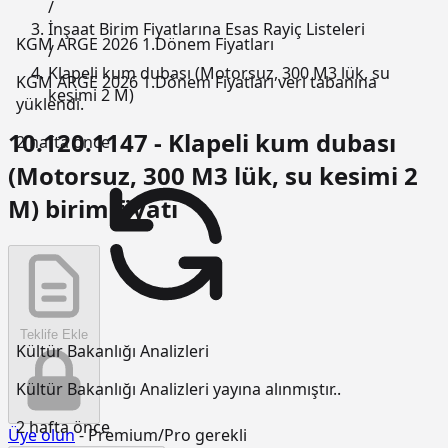
/
İnşaat Birim Fiyatlarına Esas Rayiç Listeleri
KGM ARGE 2026 1.Dönem Fiyatları
/
Klapeli kum dubası (Motorsuz, 300 M3 lük, su
KGM ARGE 2026 1.Dönem Fiyatları veri tabanına
kesimi 2 M)
yüklendi.
10.120.1147 - Klapeli kum dubası
2 hafta önce
(Motorsuz, 300 M3 lük, su kesimi 2
M) birim fiyatı
Teklife Ekle
Kültür Bakanlığı Analizleri
Kültür Bakanlığı Analizleri yayına alınmıştır..
2 hafta önce
Üye olun
- Premium/Pro gerekli