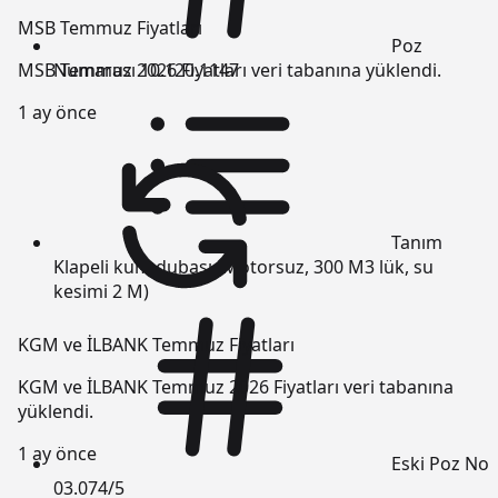
MSB Temmuz Fiyatları
Poz
Numarası
10.120.1147
MSB Temmuz 2026 Fiyatları veri tabanına yüklendi.
1 ay önce
Tanım
Klapeli kum dubası (Motorsuz, 300 M3 lük, su
kesimi 2 M)
KGM ve İLBANK Temmuz Fiyatları
KGM ve İLBANK Temmuz 2026 Fiyatları veri tabanına
yüklendi.
1 ay önce
Eski Poz No
03.074/5