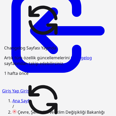
Changelog Sayfası Yayında
Artık tüm özellik güncellemelerini
Changelog
sayfasından takip edebilirsiniz.
1 hafta önce
Giriş Yap
Giriş
Ana Sayfa
/
Çevre, Şehircilik ve İklim Değişikliği Bakanlığı