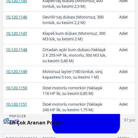
10.120.1145
Klapeli taş dubası (Motorsuz, 400
Adet
tonluk, su kesimi 2,5 M)
Ücretli
10.120.1146
Devrilir taş dubası (Motorsuz, 300
Adet
tonluk, su kesimi 2,2 M)
10.120.1147
Klapeli kum dubası (Motorsuz, 300
Adet
M3 lük, su kesimi 2 M)
Ücretli
10.120.1148
Ortadan açılır kum dubası (Yaklaşık
Adet
2 X 255 HP lik, motorlu, 500 M3 lük,
su kesimi 3,40 M)
10.120.1149
Motorsuz layter (180 tonluk, vinç
Adet
kapasitesi 5 ton, su kesimi 1 M)
2026-Ocak
10.120.1150
Dizel motorlu romorkör (Yaklaşık
Adet
116 HP lik, su kesimi 0,85 M)
10.120.1151
Dizel motorlu romorkör (Yaklaşık
Adet
240 HP lik, su kesimi 1,75 M)
POPÜLER
87 poz
Ücretli
10.120.1152
Dizel motorlu romorkör (Yaklaşık
Adet
En Çok Aranan Pozlar
310 HP lik, su kesimi 2 M)