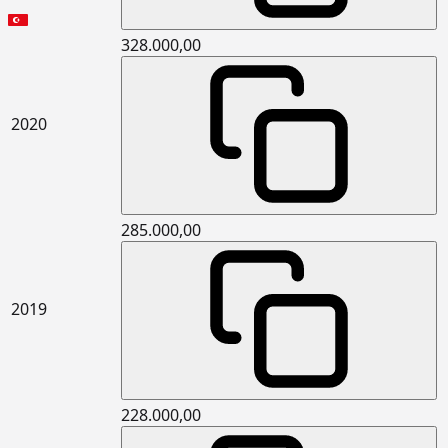
15.275.1112
200/250 kg kireç/çimento karışımı
m2
kaba ve ince harçla sıva yapılması (iç
328.000,00
cephe sıvası)
15.275.1116
250 kg çimento dozlu harç ile kaba
m2
sıva yapılması
2020
15.305.1003
Yan ve üst kenarından
m2
kenetlenebilen kiremit ile çatı
örtüsü yapılması (Sızdırmazlık Sınıfı:
Grup 1) (150 donma-çözülme
çevrimine dayanıklı) (2 Latalı sistem)
285.000,00
15.341.2041
Basma mukavemeti en az 300 kPa,
m2
0.030<Isıl iletkenlik katsayısı ≤ 0.035
W/(m.K) olan, 5 cm kalınlıkta (XPS
levhalar yüklenebilen) levhalar ile
2019
yatayda (geleneksel gezilebilir teras
çatı vb.) ısı yalıtımı yapılması
15.341.3001
5 cm kalınlıkta yüzeye dik çekme
m2
mukavemeti en az 7,5kPa (TR7,5)
taşyünü levhalar ile dış duvarlarda
228.000,00
dıştan ısı yalıtımı ve üzerine ısı
yalıtım sıvası yapılması (Mantolama)