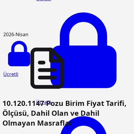
2026-Nisan
Ücretli
10.120.1147 Pozu Birim Fiyat Tarifi,
Ücretli
Ölçüsü, Dahil Olan ve Dahil
Olmayan Masraflar