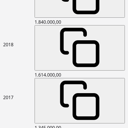
yatayda (geleneksel gezilebilir teras
çatı vb.) ısı yalıtımı yapılması
15.341.3001
5 cm kalınlıkta yüzeye dik çekme
m2
1.840.000,00
mukavemeti en az 7,5kPa (TR7,5)
taşyünü levhalar ile dış duvarlarda
dıştan ısı yalıtımı ve üzerine ısı
yalıtım sıvası yapılması (Mantolama)
2018
15.341.3002
6 cm kalınlıkta yüzeye dik çekme
m2
mukavemeti en az 7,5kPa (TR7,5)
taşyünü levhalar ile dış duvarlarda
dıştan ısı yalıtımı ve üzerine ısı
yalıtım sıvası yapılması (Mantolama)
1.614.000,00
15.365.1102
Çimento esaslı kendiliğinden
m2
yerleşen (self leveling) harç ile
ortalama 2 mm kalınlıkta zemin
tesviyesi yapılması ve üzerine PVC
2017
esaslı spor zemin malzemeleri ile
kapalı spor zeminlerde döşeme
kaplaması yapılması (P2)
15.380.1055
(25 x 33 cm) veya (25 x 40 cm) anma
m2
ebatlarında, her türlü desen ve
1.345.000,00