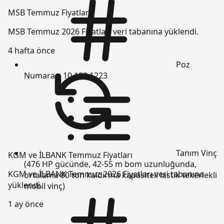
MSB Temmuz Fiyatları
MSB Temmuz 2026 Fiyatları veri tabanına yüklendi.
4 hafta önce
Poz
Numarası
10.120.1223
Tanım
Vinç
KGM ve İLBANK Temmuz Fiyatları
(476 HP gücünde, 42-55 m bom uzunluğunda,
KGM ve İLBANK Temmuz 2026 Fiyatları veri tabanına
ortalama 80 ton kaldırma kapasiteli lastik tekerlekli
yüklendi.
mobil vinç)
1 ay önce