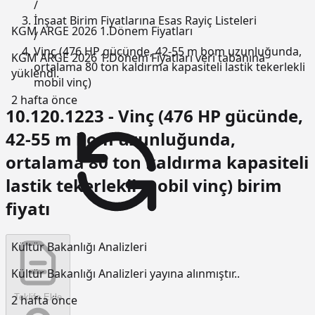
/
İnşaat Birim Fiyatlarına Esas Rayiç Listeleri
KGM ARGE 2026 1.Dönem Fiyatları
/
Vinç (476 HP gücünde, 42-55 m bom uzunluğunda,
KGM ARGE 2026 1.Dönem Fiyatları veri tabanına
ortalama 80 ton kaldırma kapasiteli lastik tekerlekli
yüklendi.
mobil vinç)
2 hafta önce
10.120.1223 - Vinç (476 HP gücünde,
42-55 m bom uzunluğunda,
ortalama 80 ton kaldırma kapasiteli
lastik tekerlekli mobil vinç) birim
fiyatı
Kültür Bakanlığı Analizleri
Kültür Bakanlığı Analizleri yayına alınmıştır..
Teklife Ekle
2 hafta önce