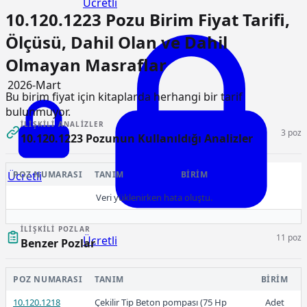
Ücretli
10.120.1223 Pozu Birim Fiyat Tarifi,
Ölçüsü, Dahil Olan ve Dahil
Olmayan Masraflar
2026-Mart
Bu birim fiyat için kitaplarda herhangi bir tarif
bulunmuyor.
İLIŞKILI ANALIZLER
3 poz
10.120.1223 Pozunun Kullanıldığı Analizler
Ücretli
POZ NUMARASI
TANIM
BIRIM
Veri yüklenirken hata oluştu.
İLIŞKILI POZLAR
11 poz
Ücretli
Benzer Pozlar
POZ NUMARASI
TANIM
BIRIM
10.120.1218
Çekilir Tip Beton pompası (75 Hp
Adet