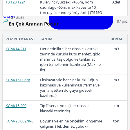
10.120.1224
Kule vinç (yükseklik=65m, bom
Adet
uzunluğu=65m, max kapasite 10
ton ray üzerinde yürüyebilir) (TS ISO
Ücretli
4306-3)
POPÜLER
87 poz
En Çok Aranan Pozlar
10.120.1225
Karıştırıcı (Blender)
Adet
10.120.1226
Seyyar hava kompresörü (12
Adet
POZ NUMARASI
TANIM
BIRIM
Ücretli
bar,760 cfm)
KGM/14.211
Her derinlikte, her cins ve klastaki
m3
30.353.664,00
10.120.1227
Paletli delgi makinası (160 HP)
Adet
zeminde kuruda kutu menfez, gido,
mahmuz, taş dolgu ve tahkimat
10.120.1228
Jet grouting ekipmanı ile delgi
Adet
işleri temellerinin kazılması (Makine
makinası
ile)
2025-Aralık
KGM/15.006/A
Ekskavatörle her cins küskülüğün
m3
kazılması ve kullanılması (Yarma ve
yan ariyetten dolguya gidecek
kazılarda)
30.002.856,00
KGM/15.200
Tip II servis yolu (Her cins ve
km
klastaki zeminde)
KGM/23.002/K-6
Boyuna ve enine önçekim, öngerme
ton
çeliğinin (Tel, demet, çubuk)
2025-Kasım