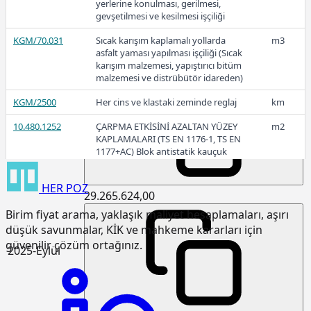
yerlerine konulması, gerilmesi,
gevşetilmesi ve kesilmesi işçiliği
KGM/70.031
Sıcak karışım kaplamalı yollarda
m3
asfalt yaması yapılması işçiliği (Sıcak
karışım malzemesi, yapıştırıcı bitüm
29.874.000,00
malzemesi ve distrübütör idareden)
KGM/2500
Her cins ve klastaki zeminde reglaj
km
2025-Ekim
10.480.1252
ÇARPMA ETKİSİNİ AZALTAN YÜZEY
m2
KAPLAMALARI (TS EN 1176-1, TS EN
1177+AC) Blok antistatik kauçuk
zemin kaplaması 3cm kalınlıkta
HER
POZ
15.120.1007
Makine ile patlayıcı madde
m3
29.265.624,00
kullanmadan sert kaya kazılması
Birim fiyat arama, yaklaşık maliyet hesaplamaları, aşırı
(Serbest kazı)
düşük savunmalar, KİK ve mahkeme kararları için
15.120.1101
Makine ile her derinlik ve her
m3
güvenilir çözüm ortağınız.
2025-Eylül
genişlikte yumuşak ve sert toprak
kazılması (Derin kazı)
15.120.1102
Makine ile her derinlik ve her
m3
genişlikte yumuşak ve sert