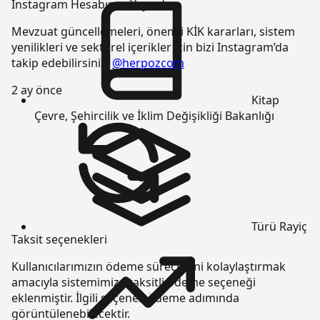
Instagram Hesabımız Yayında
Mevzuat güncellemeleri, önemli KİK kararları, sistem
yenilikleri ve sektörel içerikler için bizi Instagram’da
takip edebilirsiniz:
@herpozcom
2 ay önce
Kitap
Çevre, Şehircilik ve İklim Değişikliği Bakanlığı
Türü
Rayiç
Taksit seçenekleri
Kullanıcılarımızın ödeme süreçlerini kolaylaştırmak
amacıyla sistemimize taksitli ödeme seçeneği
eklenmiştir. İlgili seçenek ödeme adımında
görüntülenebilecektir.