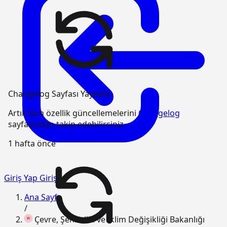
Changelog Sayfası Yayında
Artık tüm özellik güncellemelerini
Changelog
sayfasından takip edebilirsiniz.
1 hafta önce
Giriş Yap
Giriş
Ana Sayfa
/
Çevre, Şehircilik ve İklim Değişikliği Bakanlığı