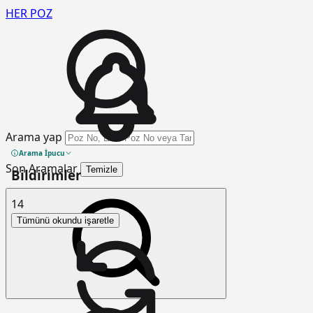
HER
POZ
Arama yap
Arama İpucu
Son Aramalar
Temizle
Bildirimler
14
Tümünü okundu işaretle