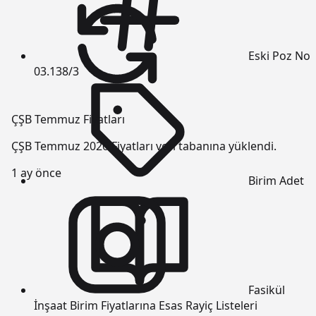
Eski Poz No
03.138/3
ÇŞB Temmuz Fiyatları
ÇŞB Temmuz 2026 Fiyatları veri tabanına yüklendi.
1 ay önce
Birim
Adet
Fasikül
İnşaat Birim Fiyatlarına Esas Rayiç Listeleri