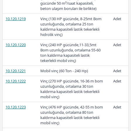
gücünde 50 m³/saat kapasiteli,
2026-Şubat
beton ulaşım boruları ile birlikte)
10.120.1219
Vinç (130 HP gücünde, 8-25mt Bom
Adet
uzunluğunda, ortalama 25 ton
kaldırma kapasiteli lastik tekerlekli
hidrolik vinç)
10.120.1220
Vinç (240 HP gücünde,11-33,5mt
Adet
Ücretli
Bom uzunluğunda, ortalama 55-60
ton kaldırma kapasiteli lastik
tekerlekli mobil vinç)
10.120.1221
Mobil vinç (60 Ton - 240 Hp)
Adet
Ücretli
10.120.1222
Vinç (270 HP gücünde, 16-36 m bom
Adet
uzunluğunda, ortalama 30 ton
kaldırma kapasiteli lastik tekerlekli
mobil vinç)
10.120.1223
Vinç (476 HP gücünde, 42-55 m bom
Adet
2026-Ocak
uzunluğunda, ortalama 80 ton
kaldırma kapasiteli lastik tekerlekli
mobil vinç)