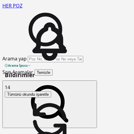
HER
POZ
Arama yap
Arama İpucu
Son Aramalar
Temizle
Bildirimler
14
Tümünü okundu işaretle