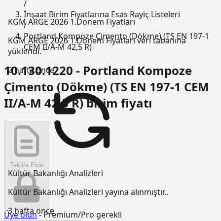
/
İnşaat Birim Fiyatlarına Esas Rayiç Listeleri
KGM ARGE 2026 1.Dönem Fiyatları
/
Portland Kompoze Çimento (Dökme) (TS EN 197-1
KGM ARGE 2026 1.Dönem Fiyatları veri tabanına
CEM II/A-M 42,5 R)
yüklendi.
10.130.1220 - Portland Kompoze
2 hafta önce
Çimento (Dökme) (TS EN 197-1 CEM
II/A-M 42,5 R) birim fiyatı
Teklife Ekle
Kültür Bakanlığı Analizleri
Kültür Bakanlığı Analizleri yayına alınmıştır..
3 hafta önce
Üye olun
- Premium/Pro gerekli