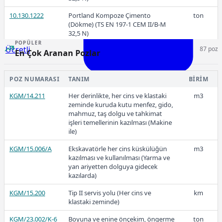
10.130.1222
Portland Kompoze Çimento
ton
(Dökme) (TS EN 197-1 CEM II/B-M
32,5 N)
POPÜLER
Ücretli
87 poz
10.130.1223
Portland Kompoze Çimento
ton
En Çok Aranan Pozlar
(Torbalı) (TS EN 197-1 CEM II/B-M
32,5 R)
POZ NUMARASI
TANIM
BIRIM
10.130.1224
Portland Kompoze Çimento
ton
(Dökme) (TS EN 197-1 CEM II/B-M
Ücretli
KGM/14.211
Her derinlikte, her cins ve klastaki
m3
32,5 R)
zeminde kuruda kutu menfez, gido,
2.733,04
mahmuz, taş dolgu ve tahkimat
10.130.1225
Portland Kompoze Çimento
ton
işleri temellerinin kazılması (Makine
(Torbalı) (TS EN 197-1 CEM II/B-M
ile)
42,5 R)
2025-Aralık
KGM/15.006/A
Ekskavatörle her cins küskülüğün
m3
kazılması ve kullanılması (Yarma ve
yan ariyetten dolguya gidecek
kazılarda)
KGM/15.200
Tip II servis yolu (Her cins ve
km
2.704,82
klastaki zeminde)
KGM/23.002/K-6
Boyuna ve enine önçekim, öngerme
ton