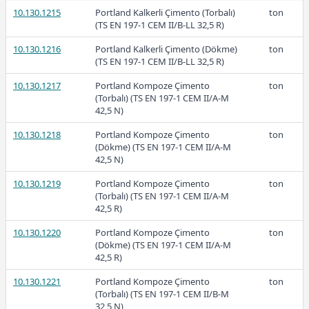
10.130.1215
Portland Kalkerli Çimento (Torbalı)
ton
(TS EN 197-1 CEM II/B-LL 32,5 R)
2026-Şubat
10.130.1216
Portland Kalkerli Çimento (Dökme)
ton
(TS EN 197-1 CEM II/B-LL 32,5 R)
10.130.1217
Portland Kompoze Çimento
ton
(Torbalı) (TS EN 197-1 CEM II/A-M
42,5 N)
10.130.1218
Portland Kompoze Çimento
ton
Ücretli
(Dökme) (TS EN 197-1 CEM II/A-M
42,5 N)
10.130.1219
Portland Kompoze Çimento
ton
(Torbalı) (TS EN 197-1 CEM II/A-M
Ücretli
42,5 R)
10.130.1220
Portland Kompoze Çimento
ton
(Dökme) (TS EN 197-1 CEM II/A-M
42,5 R)
10.130.1221
Portland Kompoze Çimento
ton
2026-Ocak
(Torbalı) (TS EN 197-1 CEM II/B-M
32,5 N)