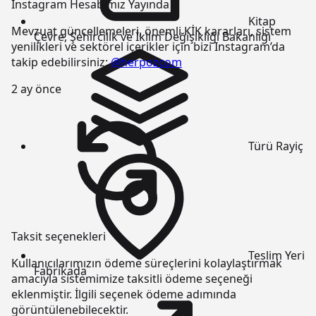
Instagram Hesabımız Yayında
Kitap
Mevzuat güncellemeleri, önemli KİK kararları, sistem
Çevre, Şehircilik ve İklim Değişikliği Bakanlığı
yenilikleri ve sektörel içerikler için bizi Instagram’da
takip edebilirsiniz:
@herpozcom
2 ay önce
Türü
Rayiç
Taksit seçenekleri
Teslim Yeri
Kullanıcılarımızın ödeme süreçlerini kolaylaştırmak
Fabrikada
amacıyla sistemimize taksitli ödeme seçeneği
eklenmiştir. İlgili seçenek ödeme adımında
görüntülenebilecektir.