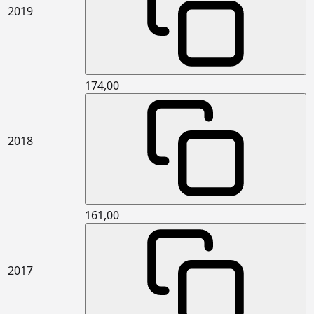
levhalar yüklenebilen) levhalar ile
2019
yatayda (geleneksel gezilebilir teras
çatı vb.) ısı yalıtımı yapılması
15.341.3001
5 cm kalınlıkta yüzeye dik çekme
m2
mukavemeti en az 7,5kPa (TR7,5)
taşyünü levhalar ile dış duvarlarda
174,00
dıştan ısı yalıtımı ve üzerine ısı
yalıtım sıvası yapılması (Mantolama)
15.341.3002
6 cm kalınlıkta yüzeye dik çekme
m2
2018
mukavemeti en az 7,5kPa (TR7,5)
taşyünü levhalar ile dış duvarlarda
dıştan ısı yalıtımı ve üzerine ısı
yalıtım sıvası yapılması (Mantolama)
15.365.1102
Çimento esaslı kendiliğinden
m2
161,00
yerleşen (self leveling) harç ile
ortalama 2 mm kalınlıkta zemin
tesviyesi yapılması ve üzerine PVC
esaslı spor zemin malzemeleri ile
2017
kapalı spor zeminlerde döşeme
kaplaması yapılması (P2)
15.380.1055
(25 x 33 cm) veya (25 x 40 cm) anma
m2