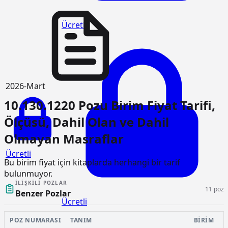
Ücretli
2026-Mart
10.130.1220 Pozu Birim Fiyat Tarifi,
Ölçüsü, Dahil Olan ve Dahil
Olmayan Masraflar
Ücretli
Bu birim fiyat için kitaplarda herhangi bir tarif
bulunmuyor.
İLIŞKILI POZLAR
11 poz
Benzer Pozlar
Ücretli
POZ NUMARASI
TANIM
BIRIM