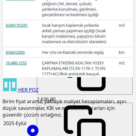
çeliğinin (Tel, demet, çubuk)
yerlerine konulması, gerilmesi,
2025-Kasım
gevşetilmesi ve kesilmesi işçiliği
KGM/70.031
Sıcak karışım kaplamalı yollarda
m3
asfalt yaması yapılması işçiliği (Sıcak
karışım malzemesi, yapıştırıcı bitüm
malzemesi ve distrübütör idareden)
2.658,22
KGM/2500
Her cins ve klastaki zeminde reglaj
km
10.480.1252
ÇARPMA ETKİSİNİ AZALTAN YÜZEY
m2
2025-Ekim
KAPLAMALARI (TS EN 1176-1, TS EN
1177+AC) Blok antistatik kauçuk
zemin kaplaması 3cm kalınlıkta
HER
POZ
15.120.1007
Makine ile patlayıcı madde
m3
kullanmadan sert kaya kazılması
2.636,80
Birim fiyat arama, yaklaşık maliyet hesaplamaları, aşırı
(Serbest kazı)
düşük savunmalar, KİK ve mahkeme kararları için
15.120.1101
Makine ile her derinlik ve her
m3
güvenilir çözüm ortağınız.
genişlikte yumuşak ve sert toprak
kazılması (Derin kazı)
2025-Eylül
15.120.1102
Makine ile her derinlik ve her
m3