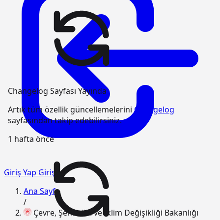
Changelog Sayfası Yayında
Artık tüm özellik güncellemelerini
Changelog
sayfasından takip edebilirsiniz.
1 hafta önce
Giriş Yap
Giriş
Ana Sayfa
/
Çevre, Şehircilik ve İklim Değişikliği Bakanlığı