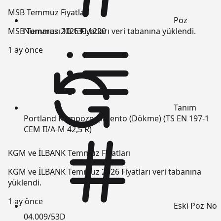
MSB Temmuz Fiyatları
Poz
Numarası
10.130.1220
MSB Temmuz 2026 Fiyatları veri tabanına yüklendi.
1 ay önce
Tanım
Portland Kompoze Çimento (Dökme) (TS EN 197-1
CEM II/A-M 42,5 R)
KGM ve İLBANK Temmuz Fiyatları
KGM ve İLBANK Temmuz 2026 Fiyatları veri tabanına
yüklendi.
1 ay önce
Eski Poz No
04.009/53D