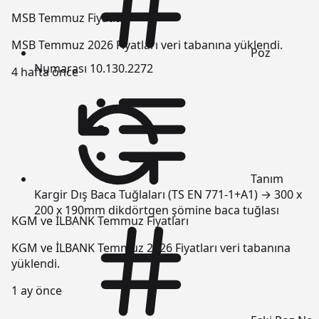
MSB Temmuz Fiyatları
MSB Temmuz 2026 Fiyatları veri tabanına yüklendi.
Poz
Numarası
10.130.2272
4 hafta önce
Tanım
Kargir Dış Baca Tuğlaları (TS EN 771-1+A1) → 300 x
200 x 190mm dikdörtgen şömine baca tuğlası
KGM ve İLBANK Temmuz Fiyatları
KGM ve İLBANK Temmuz 2026 Fiyatları veri tabanına
yüklendi.
1 ay önce