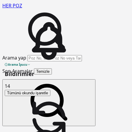
HER
POZ
Arama yap
Arama İpucu
Son Aramalar
Temizle
Bildirimler
14
Tümünü okundu işaretle