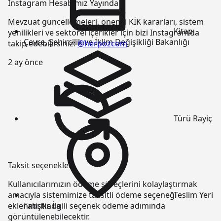
Instagram Hesabımız Yayında
Mevzuat güncellemeleri, önemli KİK kararları, sistem
Kitap
yenilikleri ve sektörel içerikler için bizi Instagram’da
Çevre, Şehircilik ve İklim Değişikliği Bakanlığı
takip edebilirsiniz:
@herpozcom
2 ay önce
Türü
Rayiç
Taksit seçenekleri
Kullanıcılarımızın ödeme süreçlerini kolaylaştırmak
Teslim Yeri
amacıyla sistemimize taksitli ödeme seçeneği
Fabrikada
eklenmiştir. İlgili seçenek ödeme adımında
görüntülenebilecektir.