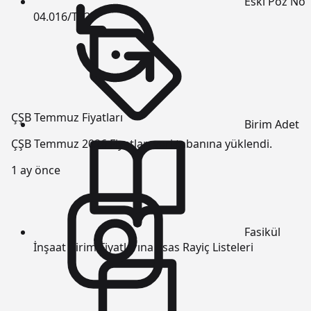
Eski Poz No
04.016/T12
ÇŞB Temmuz Fiyatları
Birim
Adet
ÇŞB Temmuz 2026 Fiyatları veri tabanına yüklendi.
1 ay önce
Fasikül
İnşaat Birim Fiyatlarına Esas Rayiç Listeleri