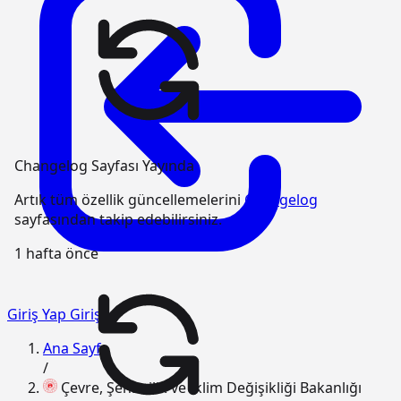
Changelog Sayfası Yayında
Artık tüm özellik güncellemelerini
Changelog
sayfasından takip edebilirsiniz.
1 hafta önce
Giriş Yap
Giriş
Ana Sayfa
/
Çevre, Şehircilik ve İklim Değişikliği Bakanlığı