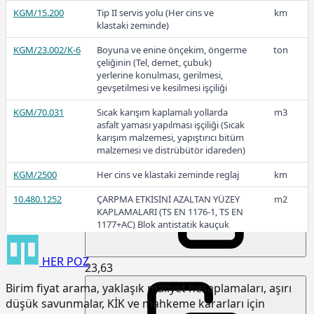
24,21
KGM/15.200
Tip II servis yolu (Her cins ve
km
klastaki zeminde)
KGM/23.002/K-6
Boyuna ve enine önçekim, öngerme
ton
2025-Kasım
çeliğinin (Tel, demet, çubuk)
yerlerine konulması, gerilmesi,
gevşetilmesi ve kesilmesi işçiliği
KGM/70.031
Sıcak karışım kaplamalı yollarda
m3
asfalt yaması yapılması işçiliği (Sıcak
23,76
karışım malzemesi, yapıştırıcı bitüm
malzemesi ve distrübütör idareden)
KGM/2500
Her cins ve klastaki zeminde reglaj
km
2025-Ekim
10.480.1252
ÇARPMA ETKİSİNİ AZALTAN YÜZEY
m2
KAPLAMALARI (TS EN 1176-1, TS EN
1177+AC) Blok antistatik kauçuk
zemin kaplaması 3cm kalınlıkta
HER
POZ
15.120.1007
Makine ile patlayıcı madde
m3
23,63
kullanmadan sert kaya kazılması
Birim fiyat arama, yaklaşık maliyet hesaplamaları, aşırı
(Serbest kazı)
düşük savunmalar, KİK ve mahkeme kararları için
15.120.1101
Makine ile her derinlik ve her
m3