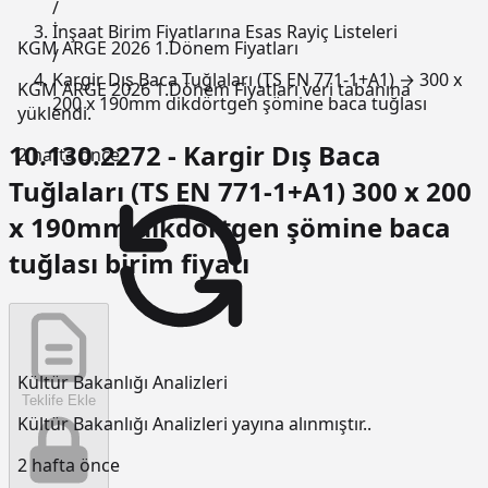
/
İnşaat Birim Fiyatlarına Esas Rayiç Listeleri
KGM ARGE 2026 1.Dönem Fiyatları
/
Kargir Dış Baca Tuğlaları (TS EN 771-1+A1) → 300 x
KGM ARGE 2026 1.Dönem Fiyatları veri tabanına
200 x 190mm dikdörtgen şömine baca tuğlası
yüklendi.
10.130.2272 - Kargir Dış Baca
2 hafta önce
Tuğlaları (TS EN 771-1+A1) 300 x 200
x 190mm dikdörtgen şömine baca
tuğlası birim fiyatı
Kültür Bakanlığı Analizleri
Teklife Ekle
Kültür Bakanlığı Analizleri yayına alınmıştır..
2 hafta önce