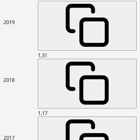
çevrimine dayanıklı) (2 Latalı sistem)
15.341.2041
Basma mukavemeti en az 300 kPa,
m2
0.030<Isıl iletkenlik katsayısı ≤ 0.035
2019
W/(m.K) olan, 5 cm kalınlıkta (XPS
levhalar yüklenebilen) levhalar ile
yatayda (geleneksel gezilebilir teras
çatı vb.) ısı yalıtımı yapılması
15.341.3001
5 cm kalınlıkta yüzeye dik çekme
m2
1,31
mukavemeti en az 7,5kPa (TR7,5)
taşyünü levhalar ile dış duvarlarda
dıştan ısı yalıtımı ve üzerine ısı
yalıtım sıvası yapılması (Mantolama)
2018
15.341.3002
6 cm kalınlıkta yüzeye dik çekme
m2
mukavemeti en az 7,5kPa (TR7,5)
taşyünü levhalar ile dış duvarlarda
dıştan ısı yalıtımı ve üzerine ısı
yalıtım sıvası yapılması (Mantolama)
1,17
15.365.1102
Çimento esaslı kendiliğinden
m2
yerleşen (self leveling) harç ile
ortalama 2 mm kalınlıkta zemin
tesviyesi yapılması ve üzerine PVC
2017
esaslı spor zemin malzemeleri ile