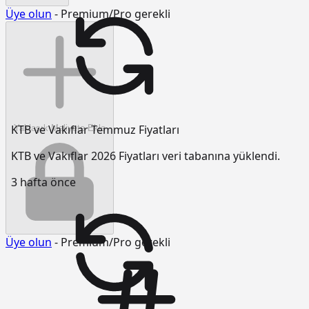
Üye olun
- Premium/Pro gerekli
KTB ve Vakıflar Temmuz Fiyatları
Yaklaşık Maliyete Ekle
KTB ve Vakıflar 2026 Fiyatları veri tabanına yüklendi.
3 hafta önce
Üye olun
- Premium/Pro gerekli