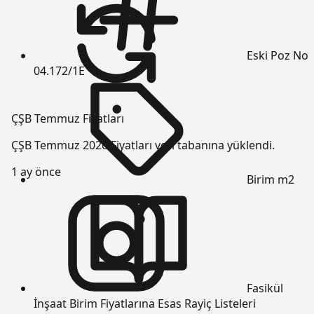
Eski Poz No
04.172/1E
ÇŞB Temmuz Fiyatları
ÇŞB Temmuz 2026 Fiyatları veri tabanına yüklendi.
1 ay önce
Birim
m2
Fasikül
İnşaat Birim Fiyatlarına Esas Rayiç Listeleri