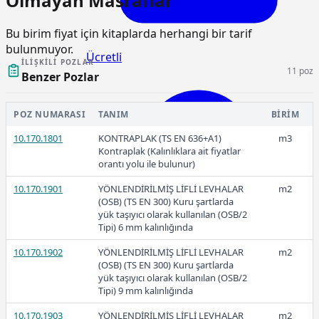
Olmayan Masraflar
Bu birim fiyat için kitaplarda herhangi bir tarif
bulunmuyor.
Ücretli
İLIŞKILI POZLAR
11 poz
Benzer Pozlar
POZ NUMARASI
TANIM
BIRIM
10.170.1801
KONTRAPLAK (TS EN 636+A1)
m3
2026-Şubat
Kontraplak (Kalınlıklara ait fiyatlar
orantı yolu ile bulunur)
10.170.1901
YÖNLENDİRİLMİŞ LİFLİ LEVHALAR
m2
(OSB) (TS EN 300) Kuru şartlarda
yük taşıyıcı olarak kullanılan (OSB/2
Tipi) 6 mm kalınlığında
Ücretli
10.170.1902
YÖNLENDİRİLMİŞ LİFLİ LEVHALAR
m2
(OSB) (TS EN 300) Kuru şartlarda
yük taşıyıcı olarak kullanılan (OSB/2
Tipi) 9 mm kalınlığında
Ücretli
10.170.1903
YÖNLENDİRİLMİŞ LİFLİ LEVHALAR
m2