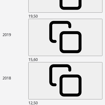
15.305.1003
Yan ve üst kenarından
m2
kenetlenebilen kiremit ile çatı
örtüsü yapılması (Sızdırmazlık Sınıfı:
19,50
Grup 1) (150 donma-çözülme
çevrimine dayanıklı) (2 Latalı sistem)
15.341.2041
Basma mukavemeti en az 300 kPa,
m2
2019
0.030<Isıl iletkenlik katsayısı ≤ 0.035
W/(m.K) olan, 5 cm kalınlıkta (XPS
levhalar yüklenebilen) levhalar ile
yatayda (geleneksel gezilebilir teras
çatı vb.) ısı yalıtımı yapılması
15,60
15.341.3001
5 cm kalınlıkta yüzeye dik çekme
m2
mukavemeti en az 7,5kPa (TR7,5)
taşyünü levhalar ile dış duvarlarda
dıştan ısı yalıtımı ve üzerine ısı
2018
yalıtım sıvası yapılması (Mantolama)
15.341.3002
6 cm kalınlıkta yüzeye dik çekme
m2
mukavemeti en az 7,5kPa (TR7,5)
taşyünü levhalar ile dış duvarlarda
dıştan ısı yalıtımı ve üzerine ısı
12,50
yalıtım sıvası yapılması (Mantolama)