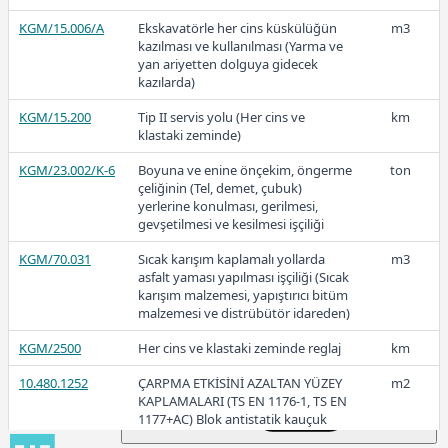
(OSB) (TS EN 300) Nemli şartlarda
KGM/15.006/A
yük taşıyıcı olarak kullanılan (OSB/3
Ekskavatörle her cins küskülüğün
m3
Tipi) 9 mm kalınlığında
kazılması ve kullanılması (Yarma ve
yan ariyetten dolguya gidecek
10.170.1923
YÖNLENDİRİLMİŞ LİFLİ LEVHALAR
m2
kazılarda)
264,93
(OSB) (TS EN 300) Nemli şartlarda
KGM/15.200
yük taşıyıcı olarak kullanılan (OSB/3
Tip II servis yolu (Her cins ve
km
Tipi) 11 mm kalınlığında
klastaki zeminde)
2025-Kasım
10.170.1924
KGM/23.002/K-6
YÖNLENDİRİLMİŞ LİFLİ LEVHALAR
Boyuna ve enine önçekim, öngerme
ton
m2
(OSB) (TS EN 300) Nemli şartlarda
çeliğinin (Tel, demet, çubuk)
yük taşıyıcı olarak kullanılan (OSB/3
yerlerine konulması, gerilmesi,
Tipi) 15 mm kalınlığında
gevşetilmesi ve kesilmesi işçiliği
KGM/70.031
Sıcak karışım kaplamalı yollarda
m3
264,70
asfalt yaması yapılması işçiliği (Sıcak
karışım malzemesi, yapıştırıcı bitüm
malzemesi ve distrübütör idareden)
KGM/2500
Her cins ve klastaki zeminde reglaj
km
2025-Ekim
10.480.1252
ÇARPMA ETKİSİNİ AZALTAN YÜZEY
m2
KAPLAMALARI (TS EN 1176-1, TS EN
1177+AC) Blok antistatik kauçuk
zemin kaplaması 3cm kalınlıkta