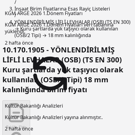
/
İnşaat Birim Fiyatlarına Esas Rayiç Listeleri
KGM ARGE 2026 1.Dönem Fiyatları
/
YÖNLENDİRİLMİŞ LİFLİ LEVHALAR (OSB) (TS EN 300)
KGM ARGE 2026 1.Dönem Fiyatları veri tabanına
→ Kuru şartlarda yük taşıyıcı olarak kullanılan
yüklendi.
(OSB/2 Tipi) → 18 mm kalınlığında
2 hafta önce
10.170.1905 - YÖNLENDİRİLMİŞ
LİFLİ LEVHALAR (OSB) (TS EN 300)
Kuru şartlarda yük taşıyıcı olarak
kullanılan (OSB/2 Tipi) 18 mm
kalınlığında birim fiyatı
Kültür Bakanlığı Analizleri
Kültür Bakanlığı Analizleri yayına alınmıştır..
Teklife Ekle
2 hafta önce