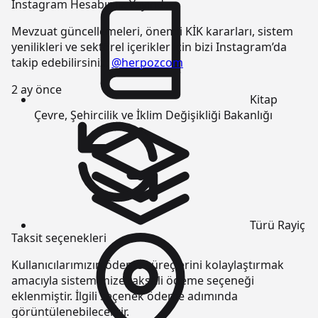
Instagram Hesabımız Yayında
Mevzuat güncellemeleri, önemli KİK kararları, sistem
yenilikleri ve sektörel içerikler için bizi Instagram’da
takip edebilirsiniz:
@herpozcom
2 ay önce
Kitap
Çevre, Şehircilik ve İklim Değişikliği Bakanlığı
Türü
Rayiç
Taksit seçenekleri
Kullanıcılarımızın ödeme süreçlerini kolaylaştırmak
amacıyla sistemimize taksitli ödeme seçeneği
eklenmiştir. İlgili seçenek ödeme adımında
görüntülenebilecektir.