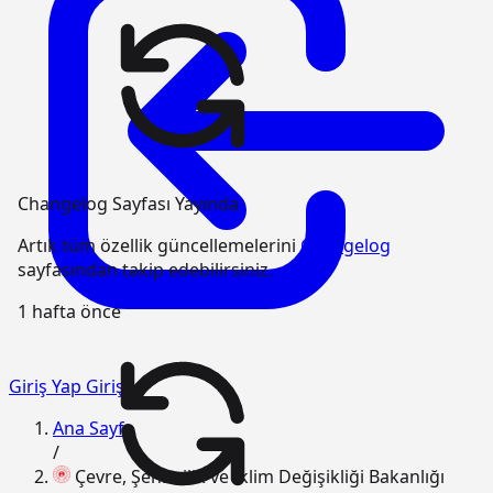
Changelog Sayfası Yayında
Artık tüm özellik güncellemelerini
Changelog
sayfasından takip edebilirsiniz.
1 hafta önce
Giriş Yap
Giriş
Ana Sayfa
/
Çevre, Şehircilik ve İklim Değişikliği Bakanlığı