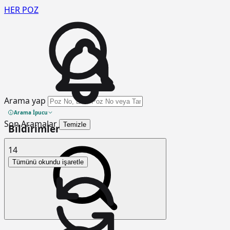
HER
POZ
Arama yap
Arama İpucu
Son Aramalar
Temizle
Bildirimler
14
Tümünü okundu işaretle