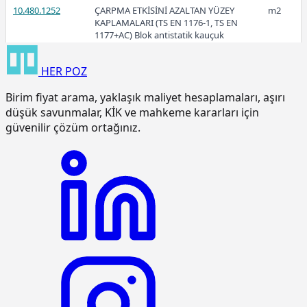
10.480.1252
ÇARPMA ETKİSİNİ AZALTAN YÜZEY
m2
KAPLAMALARI (TS EN 1176-1, TS EN
1177+AC) Blok antistatik kauçuk
zemin kaplaması 3cm kalınlıkta
HER
POZ
15.120.1007
Makine ile patlayıcı madde
m3
kullanmadan sert kaya kazılması
Birim fiyat arama, yaklaşık maliyet hesaplamaları, aşırı
(Serbest kazı)
düşük savunmalar, KİK ve mahkeme kararları için
15.120.1101
Makine ile her derinlik ve her
m3
güvenilir çözüm ortağınız.
genişlikte yumuşak ve sert toprak
kazılması (Derin kazı)
15.120.1102
Makine ile her derinlik ve her
m3
genişlikte yumuşak ve sert
küskülük kazılması (Derin kazı)
15.120.1107
Makine ile patlayıcı madde
m3
kullanmadan her derinlik ve her
genişlikte sert kaya kazılması (Derin
kazı)
15.125.1006
Çakıl temin edilerek, drenaj
m3
yapılması