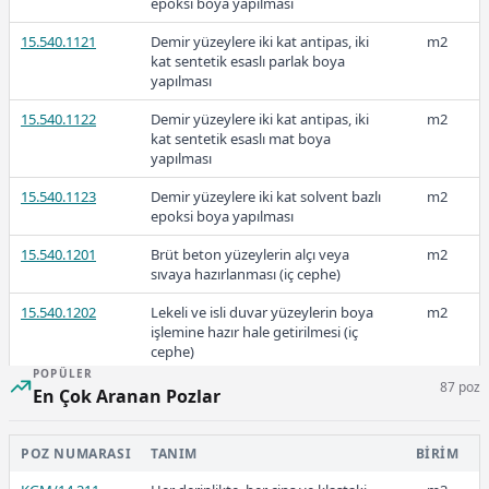
epoksi boya yapılması
15.540.1121
Demir yüzeylere iki kat antipas, iki
m2
kat sentetik esaslı parlak boya
yapılması
15.540.1122
Demir yüzeylere iki kat antipas, iki
m2
kat sentetik esaslı mat boya
yapılması
15.540.1123
Demir yüzeylere iki kat solvent bazlı
m2
epoksi boya yapılması
15.540.1201
Brüt beton yüzeylerin alçı veya
m2
sıvaya hazırlanması (iç cephe)
15.540.1202
Lekeli ve isli duvar yüzeylerin boya
m2
işlemine hazır hale getirilmesi (iç
cephe)
POPÜLER
87 poz
15.540.1203
Eski boyalı yüzeylere üç kat beyaz
m2
En Çok Aranan Pozlar
kireç badana yapılması (iç cephe)
15.540.1204
Eski boyalı yüzeylere üç kat renkli
m2
POZ NUMARASI
TANIM
BIRIM
kireç badana yapılması (iç cephe)