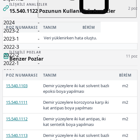
İLIŞKILI ANALIZLER
2 poz
15.540.1122 Pozunun Kullanıldığı Analizler
2024
-
POZ NUMARASI
TANIM
BIRIM
2023-2
-
Veri yüklenirken hata oluştu.
2023-1
-
2022-3
-
İLIŞKILI POZLAR
2022-2
-
11 poz
Benzer Pozlar
2022-1
-
2021
-
POZ NUMARASI
TANIM
BIRIM
2020
-
15.540.1103
Demir yüzeylere iki kat solvent bazlı
m2
2019
-
epoksi boya yapılması
2018
-
15.540.1111
Demir yüzeylere korozyona karşı iki
m2
2017
-
kat antipas boya yapılması
2016
-
15.540.1112
Demir yüzeylere iki kat antipas, iki
m2
kat sentetik boya yapılması
15.540.1113
Demir yüzeylere iki kat solvent bazlı
m2