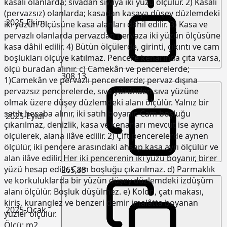
kasalı olanlarda; sıvadan sıvaya iki yüzü ölçülür. 2) Kasalı
(pervazsız) olanlarda; kasadan kasaya düşey düzlemdeki
2025-Ekim
iki yüzün ölçüsüne kasa alanları dâhil edilir. 3) Kasa ve
pervazlı olanlarda pervazdan pervaza iki yüzün ölçüsüne
kasa dâhil edilir. 4) Bütün ölçülerde, girinti, çıkıntı ve cam
boşlukları ölçüye katılmaz. Pencere kenarında çıta varsa,
ölçü buradan alınır. c) Camekân ve pencerelerde;
308,13
1)Camekân ve pervazlı pencerelerde; pervaz dışına
pervazsız pencerelerde, sıva yüzünden sıva yüzüne
olmak üzere düşey düzlemdeki alanı ölçülür. Yalnız bir
satıh hesaba alınır, iki satıh boyanır. Cam boşluğu
2025-Eylül
çıkarılmaz, denizlik, kasa ve kenarları mevcut ise ayrıca
ölçülerek, alana ilâve edilir. 2) Çift pencerelerde aynen
ölçülür, iki pencere arasındaki ahşap kasa ayrı ölçülür ve
alan ilâve edilir. Her iki pencerenin iki yüzü boyanır, birer
yüzü hesap edilir. Cam boşluğu çıkarılmaz. d) Parmaklık
265,33
ve korkuluklarda bir yüzün düşey düzlemdeki izdüşüm
alanı ölçülür. Boşluk düşülmez. e) Kolon, çatı makası,
kiriş, kuranglez ve benzeri demir imalâtta boyanan
2025-Ocak
yüzler ölçülür.
Ölçü:
m2