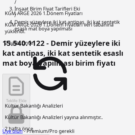
/
İnşaat Birim Fiyat Tarifleri Eki
KGM ARGE 2026 1.Dönem Fiyatları
/
Demir yüzeylere iki kat antipas, iki kat sentetik
KGM ARGE 2026 1.Dönem Fiyatları veri tabanına
esaslı mat boya yapılması
yüklendi.
15.540.1122 - Demir yüzeylere iki
2 hafta önce
kat antipas, iki kat sentetik esaslı
mat boya yapılması birim fiyatı
Teklife Ekle
Kültür Bakanlığı Analizleri
Kültür Bakanlığı Analizleri yayına alınmıştır..
2 hafta önce
Üye olun
- Premium/Pro gerekli