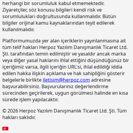
renkli, elastik, mat görünümlü, iki
herhangi bir sorumluluk kabul etmemektedir.
bileşenli son kat kaplama
Ziyaretçiler, söz konusu bilgileri kendi risk ve
malzemesi ile kaplama yapılması
sorumlulukları doğrultusunda kullanmalıdır. Bütün
bilgiler orijinal kamu kaynaklarından teyit edilerek
15.220.1001
85 mm kalınlığında yatay delikli
m2
tuğla (190 x 85 x 190 mm) ile duvar
kullanılmalıdır.
yapılması
Platformumuzda yer alan içeriklerin yayınlanmasına ait
15.270.1009
Çimento esaslı tek bilesenli kristalize
m2
tüm telif hakları Herpoz Yazılım Danışmanlık Ticaret Ltd.
su yalıtım harcı ile 2 kat halinde
Şti. tarafından temin edilmiştir ve yasaldır ancak marka
toplam 1.5 mm kalınlıkta su yalıtımı
veya diğer yasal haklarını ihlal ettiğini düşündüğünüz bir
yapılması
içeriğimiz varsa, ilgili içeriğin URL'si, ihlal edildiği iddia
15.275.1102
200/250 kg kireç/çimento karışımı
m2
edilen hakka ilişkin açıklama ve hak sahipliğini gösterir
kaba ve ince harçla sıva yapılması (iç
belgelerle birlikte
iletisim@herpoz.com
adresine
cephe sıvası)
başvurabilirsiniz. Başvurularınız değerlendirme
15.275.1106
250 kg çimento dozlu harç ile kaba
m2
sürecinden geçirilerek, uygun görülmesi halinde en kısa
sıva yapılması
sürede işlem yapılacaktır.
15.275.1111
250/350 kg çimento dozlu kaba ve
m2
© 2026 Herpoz Yazılım Danışmanlık Ticaret Ltd. Şti. Tüm
ince harçla sıva yapılması (dış cephe
hakları saklıdır.
sıvası)
15.275.1112
200/250 kg kireç/çimento karışımı
m2