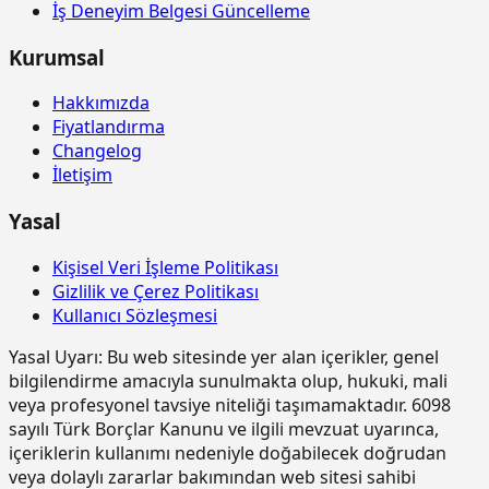
İş Deneyim Belgesi Güncelleme
yapılması ve yerine konulması.
15.180.1002
Ahşaptan düz yüzeyli beton ve
m2
Kurumsal
betonarme kalıbı yapılması
Hakkımızda
15.185.1005
Çelik borudan kalıp iskelesi
m3
Fiyatlandırma
yapılması (0,00-4,00 m arası)
Changelog
15.185.1006
Çelik borudan kalıp iskelesi
m3
İletişim
yapılması (4,01-6,00 m arası)
Yasal
15.185.1013
Ön yapımlı bileşenlerden oluşan
m2
tam güvenlikli, dış cephe iş iskelesi
yapılması. (0,00-51,50 m arası)
Kişisel Veri İşleme Politikası
Gizlilik ve Çerez Politikası
15.190.1002
Kuvars agregalı (gri) yüzey
m2
Kullanıcı Sözleşmesi
sertleştirici ve kür uygulaması (taze
betonda)
Yasal Uyarı:
Bu web sitesinde yer alan içerikler, genel
15.190.1003
Kuvars-Korund agregalı (gri) yüzey
m2
bilgilendirme amacıyla sunulmakta olup, hukuki, mali
sertleştirici ve kür uygulaması (taze
veya profesyonel tavsiye niteliği taşımamaktadır. 6098
betonda)
sayılı Türk Borçlar Kanunu ve ilgili mevzuat uyarınca,
içeriklerin kullanımı nedeniyle doğabilecek doğrudan
15.190.1017
Epoksi esaslı zemin kaplamalar üzeri
m2
veya dolaylı zararlar bakımından web sitesi sahibi
poliüretan esaslı, UV dayanımlı,