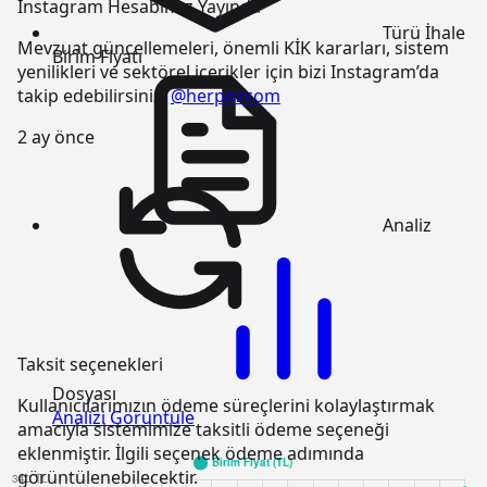
Instagram Hesabımız Yayında
Türü
İhale
Mevzuat güncellemeleri, önemli KİK kararları, sistem
Birim Fiyatı
yenilikleri ve sektörel içerikler için bizi Instagram’da
takip edebilirsiniz:
@herpozcom
2 ay önce
Analiz
Taksit seçenekleri
Dosyası
Kullanıcılarımızın ödeme süreçlerini kolaylaştırmak
Analizi Görüntüle
amacıyla sistemimize taksitli ödeme seçeneği
eklenmiştir. İlgili seçenek ödeme adımında
görüntülenebilecektir.