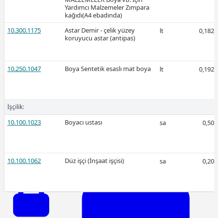
Yardımcı Malzemeler Zımpara
kağıdı(A4 ebadında)
10.300.1175
Astar Demir - çelik yüzey
lt
0,182
koruyucu astar (antipas)
Ücretli
10.250.1047
Boya Sentetik esaslı mat boya
lt
0,192
Ücretli
İşçilik:
10.100.1023
Boyacı ustası
sa
0,50
10.100.1062
Düz işçi (İnşaat işçisi)
sa
0,20
2026-Şubat