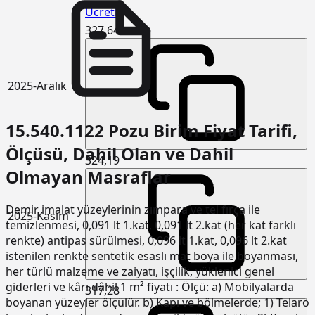
Ücretli
327,64
2025-Aralık
15.540.1122 Pozu Birim Fiyat Tarifi,
Ölçüsü, Dahil Olan ve Dahil
324,19
Olmayan Masraflar
Demir imalat yüzeylerinin zımpara ve tel fırça ile
2025-Kasım
temizlenmesi, 0,091 lt 1.kat, 0,091 lt 2.kat (her kat farklı
renkte) antipas sürülmesi, 0,096 lt 1.kat, 0,096 lt 2.kat
istenilen renkte sentetik esaslı mat boya ile boyanması,
her türlü malzeme ve zaiyatı, işçilik, yüklenici genel
giderleri ve kârı dâhil 1 m² fiyatı : Ölçü: a) Mobilyalarda
317,28
boyanan yüzeyler ölçülür. b) Kapı ve bölmelerde; 1) Telaro