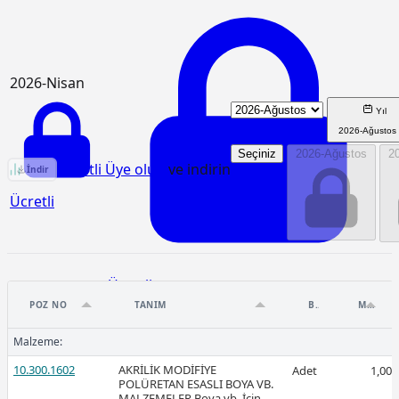
2026-Nisan
Yıl
2026-Ağustos
Seçiniz
2026-Ağustos
2
15.540.1122 Birim Fiyat Analizi
Ücretli Üye olun
ve indirin
İndir
Ücretli
Ücretli
POZ NO
TANIM
BIRIM
MIKTAR
Malzeme:
10.300.1602
AKRİLİK MODİFİYE
Adet
1,00
POLÜRETAN ESASLI BOYA VB.
2026-Mart
MALZEMELER Boya vb. İçin