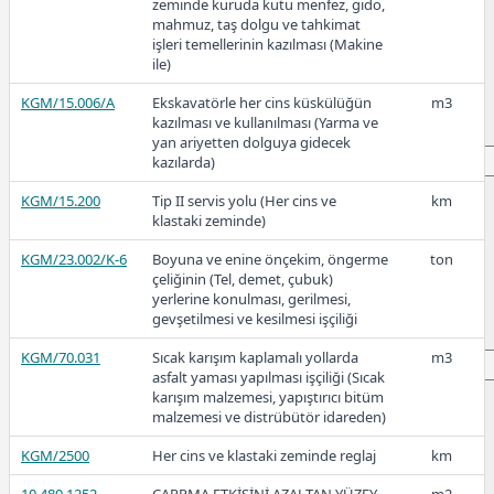
35.140.3227
YVV (NYY) tipi 1 KV yeraltı kabloları
m
zeminde kuruda kutu menfez, gido,
ile kolon ve besleme hattı tesisi: 4 x
mahmuz, taş dolgu ve tahkimat
35 mm2
2022-3
işleri temellerinin kazılması (Makine
ile)
35.140.3228
YVV (NYY) tipi 1 KV yeraltı kabloları
m
ile kolon ve besleme hattı tesisi: 4 x
KGM/15.006/A
Ekskavatörle her cins küskülüğün
m3
50 mm2
kazılması ve kullanılması (Yarma ve
yan ariyetten dolguya gidecek
77,39
7,05
kazılarda)
KGM/15.200
Tip II servis yolu (Her cins ve
km
klastaki zeminde)
2022-2
KGM/23.002/K-6
Boyuna ve enine önçekim, öngerme
ton
çeliğinin (Tel, demet, çubuk)
yerlerine konulması, gerilmesi,
gevşetilmesi ve kesilmesi işçiliği
KGM/70.031
Sıcak karışım kaplamalı yollarda
m3
41,10
7,05
asfalt yaması yapılması işçiliği (Sıcak
karışım malzemesi, yapıştırıcı bitüm
malzemesi ve distrübütör idareden)
2022-1
KGM/2500
Her cins ve klastaki zeminde reglaj
km