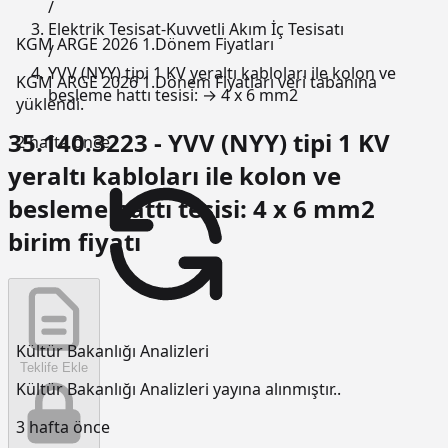
/
Elektrik Tesisat-Kuvvetli Akım İç Tesisatı
KGM ARGE 2026 1.Dönem Fiyatları
/
YVV (NYY) tipi 1 KV yeraltı kabloları ile kolon ve
KGM ARGE 2026 1.Dönem Fiyatları veri tabanına
besleme hattı tesisi: → 4 x 6 mm2
yüklendi.
35.140.3223 - YVV (NYY) tipi 1 KV
2 hafta önce
yeraltı kabloları ile kolon ve
besleme hattı tesisi: 4 x 6 mm2
birim fiyatı
Kültür Bakanlığı Analizleri
Teklife Ekle
Kültür Bakanlığı Analizleri yayına alınmıştır..
3 hafta önce