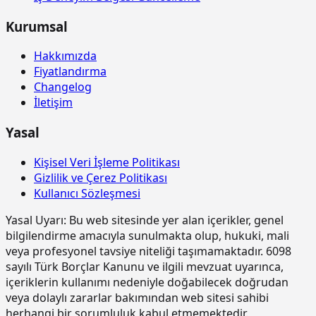
15.180.1002
Ahşaptan düz yüzeyli beton ve
m2
Kurumsal
betonarme kalıbı yapılması
Hakkımızda
15.185.1005
Çelik borudan kalıp iskelesi
m3
Fiyatlandırma
yapılması (0,00-4,00 m arası)
Changelog
15.185.1006
Çelik borudan kalıp iskelesi
m3
İletişim
yapılması (4,01-6,00 m arası)
Yasal
15.185.1013
Ön yapımlı bileşenlerden oluşan
m2
tam güvenlikli, dış cephe iş iskelesi
yapılması. (0,00-51,50 m arası)
Kişisel Veri İşleme Politikası
Gizlilik ve Çerez Politikası
15.190.1002
Kuvars agregalı (gri) yüzey
m2
Kullanıcı Sözleşmesi
sertleştirici ve kür uygulaması (taze
betonda)
Yasal Uyarı:
Bu web sitesinde yer alan içerikler, genel
15.190.1003
Kuvars-Korund agregalı (gri) yüzey
m2
bilgilendirme amacıyla sunulmakta olup, hukuki, mali
sertleştirici ve kür uygulaması (taze
veya profesyonel tavsiye niteliği taşımamaktadır. 6098
betonda)
sayılı Türk Borçlar Kanunu ve ilgili mevzuat uyarınca,
içeriklerin kullanımı nedeniyle doğabilecek doğrudan
15.190.1017
Epoksi esaslı zemin kaplamalar üzeri
m2
veya dolaylı zararlar bakımından web sitesi sahibi
poliüretan esaslı, UV dayanımlı,
renkli, elastik, mat görünümlü, iki
herhangi bir sorumluluk kabul etmemektedir.