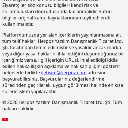
bileşenli son kat kaplama
Ziyaretçiler, söz konusu bilgileri kendi risk ve
malzemesi ile kaplama yapılması
sorumlulukları doğrultusunda kullanmalıdır. Bütün
bilgiler orijinal kamu kaynaklarından teyit edilerek
15.220.1001
85 mm kalınlığında yatay delikli
m2
tuğla (190 x 85 x 190 mm) ile duvar
kullanılmalıdır.
yapılması
Platformumuzda yer alan içeriklerin yayınlanmasına ait
15.270.1009
Çimento esaslı tek bilesenli kristalize
m2
tüm telif hakları Herpoz Yazılım Danışmanlık Ticaret Ltd.
su yalıtım harcı ile 2 kat halinde
Şti. tarafından temin edilmiştir ve yasaldır ancak marka
toplam 1.5 mm kalınlıkta su yalıtımı
veya diğer yasal haklarını ihlal ettiğini düşündüğünüz bir
yapılması
içeriğimiz varsa, ilgili içeriğin URL'si, ihlal edildiği iddia
15.275.1102
200/250 kg kireç/çimento karışımı
m2
edilen hakka ilişkin açıklama ve hak sahipliğini gösterir
kaba ve ince harçla sıva yapılması (iç
belgelerle birlikte
iletisim@herpoz.com
adresine
cephe sıvası)
başvurabilirsiniz. Başvurularınız değerlendirme
15.275.1106
250 kg çimento dozlu harç ile kaba
m2
sürecinden geçirilerek, uygun görülmesi halinde en kısa
sıva yapılması
sürede işlem yapılacaktır.
15.275.1111
250/350 kg çimento dozlu kaba ve
m2
© 2026 Herpoz Yazılım Danışmanlık Ticaret Ltd. Şti. Tüm
ince harçla sıva yapılması (dış cephe
hakları saklıdır.
sıvası)
15.275.1112
200/250 kg kireç/çimento karışımı
m2
kaba ve ince harçla sıva yapılması (iç