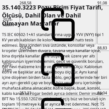
268,58
91,08
35.140.3223 Pozu Birim Fiyat Tarifi,
Ölçüsü, Dahil Olan ve Dahil
2025-
Olmayan Masraflar
Kasım
TS IEC 60502-1+A1 standartlarına uygun YVV (NYY) tipi 1
KV yeraltı kabloları ile kolon ve besleme hattı tesis
edilmesi. Bina içinden sıva üstünde, konsollar veya
259,94
88,83
kroşeler üzerinden duvara, tavana veya kanallar içine,
bina dışında kanallar içine döşenmek üzere yer altı
kablosunun işyerinde temini, geçit ve güvenlik boruları,
2025-
her nevi malzeme kroşe ve işçilik dahil. Ölçü: Kablonun
Ekim
kofre ve başlıklar arasındaki boyu ölçülür. Aynı kanal
içine döşenen birden fazla kablo, geçiş yerlerinde her biri
ayrı ayrı gerekli çap ve boyda büz veya boru içerisinde
muhafaza altına alınacaktır. Kofre başlık, buat, konsol,
253,33
86,04
kablo kanalı ve rögar bedeli ayrıca ödenir. Demir imalat
BFT No 15.550.1202'den ödenir. Geçiş büz ve boruları için
toplam 10 metreye kadar ayrıca ücret ödenmez. Not: TS