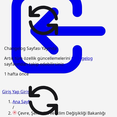
Changelog Sayfası Yayında
Artık tüm özellik güncellemelerini
Changelog
sayfasından takip edebilirsiniz.
1 hafta önce
Giriş Yap
Giriş
Ana Sayfa
/
Çevre, Şehircilik ve İklim Değişikliği Bakanlığı