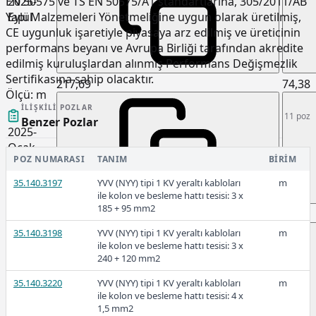
2025-
EN 50575 ve TS EN 50575/A1 standartlarına, 305/2011/AB
Eylül
Yapı Malzemeleri Yönetmeliğine uygun olarak üretilmiş,
CE uygunluk işaretiyle piyasaya arz edilmiş ve üreticinin
performans beyanı ve Avrupa Birliği tarafından akredite
edilmiş kuruluşlardan alınmış Performans Değişmezlik
Sertifikasına sahip olacaktır.
217,69
74,38
Ölçü:
m
İLIŞKILI POZLAR
11 poz
Benzer Pozlar
2025-
Ocak
POZ NUMARASI
TANIM
BIRIM
35.140.3197
YVV (NYY) tipi 1 KV yeraltı kabloları
m
ile kolon ve besleme hattı tesisi: 3 x
185 + 95 mm2
153,00
43,60
35.140.3198
YVV (NYY) tipi 1 KV yeraltı kabloları
m
ile kolon ve besleme hattı tesisi: 3 x
240 + 120 mm2
2024
35.140.3220
YVV (NYY) tipi 1 KV yeraltı kabloları
m
ile kolon ve besleme hattı tesisi: 4 x
1,5 mm2