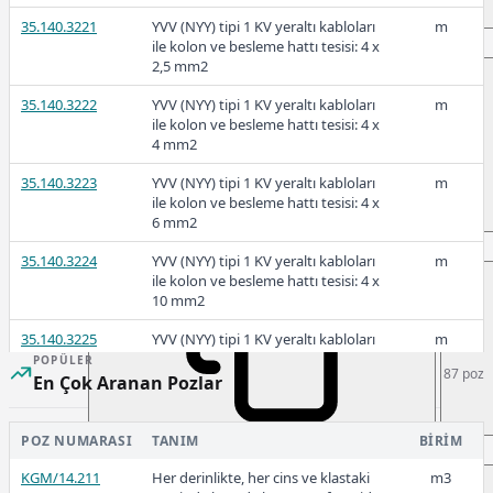
35.140.3221
YVV (NYY) tipi 1 KV yeraltı kabloları
m
118,00
22,90
ile kolon ve besleme hattı tesisi: 4 x
2,5 mm2
35.140.3222
YVV (NYY) tipi 1 KV yeraltı kabloları
m
ile kolon ve besleme hattı tesisi: 4 x
2023-2
4 mm2
35.140.3223
YVV (NYY) tipi 1 KV yeraltı kabloları
m
ile kolon ve besleme hattı tesisi: 4 x
6 mm2
89,00
14,30
35.140.3224
YVV (NYY) tipi 1 KV yeraltı kabloları
m
ile kolon ve besleme hattı tesisi: 4 x
10 mm2
2023-1
35.140.3225
YVV (NYY) tipi 1 KV yeraltı kabloları
m
ile kolon ve besleme hattı tesisi: 4 x
POPÜLER
87 poz
16 mm2
En Çok Aranan Pozlar
35.140.3226
YVV (NYY) tipi 1 KV yeraltı kabloları
m
ile kolon ve besleme hattı tesisi: 4 x
POZ NUMARASI
TANIM
BIRIM
80,00
9,20
25 mm2
KGM/14.211
Her derinlikte, her cins ve klastaki
m3