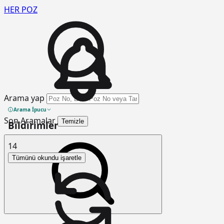
HER
POZ
Arama yap
Arama İpucu
Son Aramalar
Temizle
Bildirimler
14
Tümünü okundu işaretle