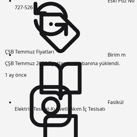
Eski Poz No
727-526
ÇŞB Temmuz Fiyatları
Birim
m
ÇŞB Temmuz 2026 Fiyatları veri tabanına yüklendi.
1 ay önce
Fasikül
Elektrik Tesisat-Kuvvetli Akım İç Tesisatı