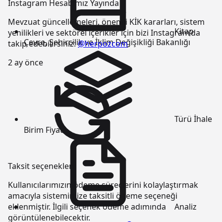
Instagram Hesabımız Yayında
Mevzuat güncellemeleri, önemli KİK kararları, sistem
Kitap
yenilikleri ve sektörel içerikler için bizi Instagram’da
Çevre, Şehircilik ve İklim Değişikliği Bakanlığı
takip edebilirsiniz:
@herpozcom
2 ay önce
Türü
İhale
Birim Fiyatı
Taksit seçenekleri
Kullanıcılarımızın ödeme süreçlerini kolaylaştırmak
amacıyla sistemimize taksitli ödeme seçeneği
Analiz
eklenmiştir. İlgili seçenek ödeme adımında
görüntülenebilecektir.