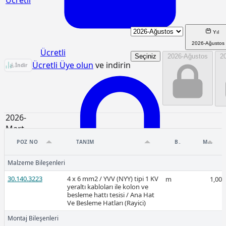
Yıl
2026-Ağustos
Ücretli
Seçiniz
2026-Ağustos
2
35.140.3223 Birim Fiyat Analizi
Ücretli Üye olun
ve indirin
İndir
2026-
Mart
POZ NO
TANIM
BIRIM
MIKTAR
-
Malzeme Bileşenleri
Ücretli
30.140.3223
4 x 6 mm2 / YVV (NYY) tipi 1 KV
m
1,00
yeraltı kabloları ile kolon ve
besleme hattı tesisi / Ana Hat
Ve Besleme Hatları (Rayici)
Montaj Bileşenleri