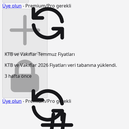
Üye olun
- Premium/Pro gerekli
KTB ve Vakıflar Temmuz Fiyatları
Yaklaşık Maliyete Ekle
KTB ve Vakıflar 2026 Fiyatları veri tabanına yüklendi.
3 hafta önce
Üye olun
- Premium/Pro gerekli