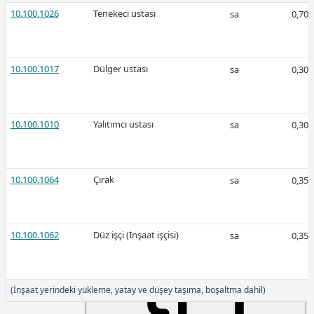
10.100.1026
Tenekeci ustası
sa
0,70
2025-Aralık
10.100.1017
Dülger ustası
sa
0,30
2.942,93
10.100.1010
Yalıtımcı ustası
sa
0,30
2025-Kasım
10.100.1064
Çırak
sa
0,35
10.100.1062
Düz işçi (İnşaat işçisi)
sa
0,35
2.887,19
(İnşaat yerindeki yükleme, yatay ve düşey taşıma, boşaltma dahil)
2025-Ekim