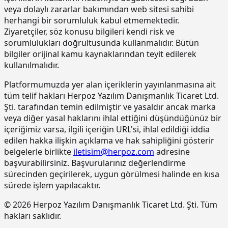
veya dolaylı zararlar bakımından web sitesi sahibi
poliüretan esaslı, UV dayanımlı,
renkli, elastik, mat görünümlü, iki
herhangi bir sorumluluk kabul etmemektedir.
bileşenli son kat kaplama
Ziyaretçiler, söz konusu bilgileri kendi risk ve
malzemesi ile kaplama yapılması
sorumlulukları doğrultusunda kullanmalıdır. Bütün
bilgiler orijinal kamu kaynaklarından teyit edilerek
15.220.1001
85 mm kalınlığında yatay delikli
m2
tuğla (190 x 85 x 190 mm) ile duvar
kullanılmalıdır.
yapılması
Platformumuzda yer alan içeriklerin yayınlanmasına ait
15.270.1009
Çimento esaslı tek bilesenli kristalize
m2
tüm telif hakları Herpoz Yazılım Danışmanlık Ticaret Ltd.
su yalıtım harcı ile 2 kat halinde
Şti. tarafından temin edilmiştir ve yasaldır ancak marka
toplam 1.5 mm kalınlıkta su yalıtımı
veya diğer yasal haklarını ihlal ettiğini düşündüğünüz bir
yapılması
içeriğimiz varsa, ilgili içeriğin URL'si, ihlal edildiği iddia
15.275.1102
200/250 kg kireç/çimento karışımı
m2
edilen hakka ilişkin açıklama ve hak sahipliğini gösterir
kaba ve ince harçla sıva yapılması (iç
belgelerle birlikte
iletisim@herpoz.com
adresine
cephe sıvası)
başvurabilirsiniz. Başvurularınız değerlendirme
15.275.1106
250 kg çimento dozlu harç ile kaba
m2
sürecinden geçirilerek, uygun görülmesi halinde en kısa
sıva yapılması
sürede işlem yapılacaktır.
15.275.1111
250/350 kg çimento dozlu kaba ve
m2
© 2026 Herpoz Yazılım Danışmanlık Ticaret Ltd. Şti. Tüm
ince harçla sıva yapılması (dış cephe
hakları saklıdır.
sıvası)