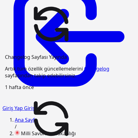
Changelog Sayfası Yayında
Artık tüm özellik güncellemelerini
Changelog
sayfasından takip edebilirsiniz.
1 hafta önce
Giriş Yap
Giriş
Ana Sayfa
/
Milli Savunma Bakanlığı