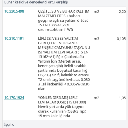
Buhar kesici ve dengeleyici örtü karşılığı
10.330.5498
ÇEŞİTLİ SU VE BUHAR YALITIM
m2
2,20
Ücretli
MALZEMELERİ Su buharı
geçişine açık su yalıtım örtüsü
TS EN 13859-1,2 (su
sızdırmazlık sınıfı WI)
10.310.1191
LİFLİ ISI VE SES YALITIM
m3
0,105
GEREÇLERİ İNORGANİK
2026-Ocak
MENŞELİ CAMYÜNÜ TAŞYÜNÜ
ISI YALITIM LEVHALARI (TS EN
13162+A1) Eğik Çatılarda Isı
Yalıtımı İçin (Mertek arası,
kenet çatı gibi) Belirli sıcaklık
şartlarında boyutsal kararlılığı
DS(70,-) sınıfı, kalınlık toleransı
T2 sınıfı taşyünü levhalar. 0,030
≤ Isıl iletkenliği < 0,035W/(m.K)
Ücretli
olan
10.170.1924
YÖNLENDİRİLMİŞ LİFLİ
m2
1,05
LEVHALAR (OSB) (TS EN 300)
Nemli şartlarda yük taşıyıcı
Ücretli
olarak kullanılan (OSB/3 Tipi)
15 mm kalınlığında
2.983,09
İşçilik: