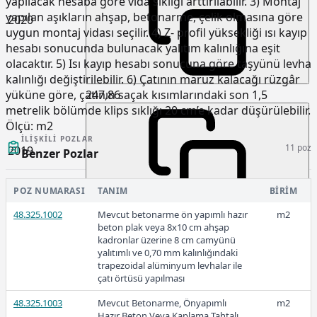
yapılacak hesaba göre vida sıklığı arttırılabilir. 3) Montaj
yapılan aşıkların ahşap, betonarme, çelik olmasına göre
2020
uygun montaj vidası seçilir. 4) Z- profil yüksekliği ısı kayıp
hesabı sonucunda bulunacak yalıtım kalınlığına eşit
olacaktır. 5) Isı kayıp hesabı sonucuna göre taşyünü levha
kalınlığı değiştirilebilir. 6) Çatının maruz kalacağı rüzgâr
247,86
yüküne göre, çatının saçak kısımlarındaki son 1,5
metrelik bölümde klips sıklığı 20 cm’e kadar düşürülebilir.
Ölçü:
m2
İLIŞKILI POZLAR
11 poz
2019
Benzer Pozlar
POZ NUMARASI
TANIM
BIRIM
48.325.1002
Mevcut betonarme ön yapımlı hazır
m2
2018
-
beton plak veya 8x10 cm ahşap
kadronlar üzerine 8 cm camyünü
2017
-
yalıtımlı ve 0,70 mm kalınlığındaki
2016
-
trapezoidal alüminyum levhalar ile
çatı örtüsü yapılması
48.325.1003
Mevcut Betonarme, Önyapımlı
m2
Hazır Beton Veya Kaplama Tahtalı