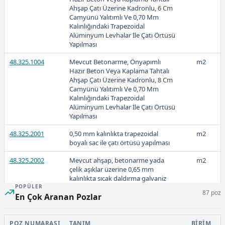
Ahşap Çatı Üzerine Kadronlu, 6 Cm
Camyünü Yalıtımlı Ve 0,70 Mm
Kalınlığındaki Trapezoidal
Alüminyum Levhalar İle Çatı Örtüsü
Yapılması
48.325.1004
Mevcut Betonarme, Önyapımlı
m2
Hazır Beton Veya Kaplama Tahtalı
Ahşap Çatı Üzerine Kadronlu, 8 Cm
Camyünü Yalıtımlı Ve 0,70 Mm
Kalınlığındaki Trapezoidal
Alüminyum Levhalar İle Çatı Örtüsü
Yapılması
48.325.2001
0,50 mm kalınlıkta trapezoidal
m2
boyalı sac ile çatı örtüsü yapılması
48.325.2002
Mevcut ahşap, betonarme yada
m2
çelik aşıklar üzerine 0,65 mm
kalınlıkta sıcak daldırma galvaniz
POPÜLER
üzeri boyalı oluklu/trapez sac ile
87 poz
En Çok Aranan Pozlar
kenetli sistem çatı örtüsü yapılması
48.325.2003
Mevcut ahşap, betonarme yada
m2
çelik aşıklar üzerine 0,65 mm
POZ NUMARASI
TANIM
BIRIM