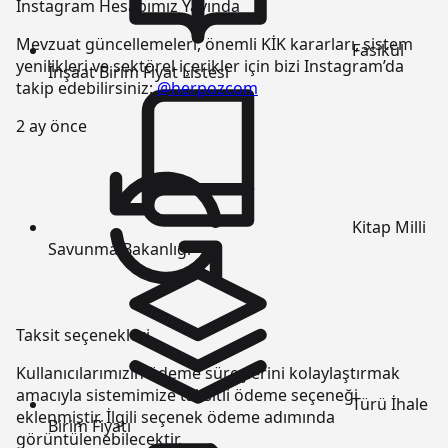
Instagram Hesabımız Yayında
Mevzuat güncellemeleri, önemli KİK kararları, sistem
Fasikül
yenilikleri ve sektörel içerikler için bizi Instagram’da
İnşaat Birim Fiyat Listesi
takip edebilirsiniz:
@herpozcom
2 ay önce
Kitap
Milli
Savunma Bakanlığı
Taksit seçenekleri
Kullanıcılarımızın ödeme süreçlerini kolaylaştırmak
amacıyla sistemimize taksitli ödeme seçeneği
Türü
İhale
eklenmiştir. İlgili seçenek ödeme adımında
Birim Fiyatı
görüntülenebilecektir.