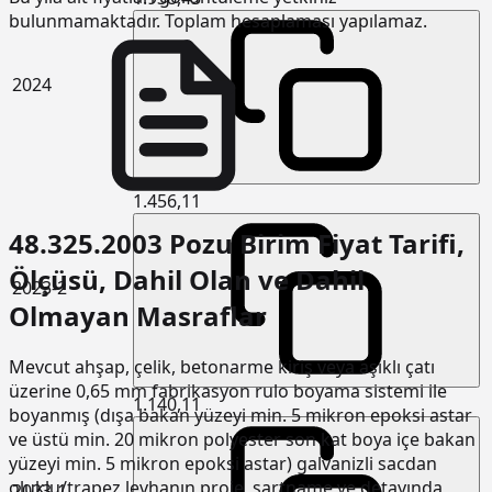
bulunmamaktadır. Toplam hesaplaması yapılamaz.
2024
1.456,11
48.325.2003 Pozu Birim Fiyat Tarifi,
Ölçüsü, Dahil Olan ve Dahil
2023-2
Olmayan Masraflar
Mevcut ahşap, çelik, betonarme kiriş veya aşıklı çatı
üzerine 0,65 mm fabrikasyon rulo boyama sistemi ile
1.140,11
boyanmış (dışa bakan yüzeyi min. 5 mikron epoksi astar
ve üstü min. 20 mikron polyester son kat boya içe bakan
yüzeyi min. 5 mikron epoksi astar) galvanizli sacdan
oluklu/trapez levhanın proje, şartname ve detayında
2023-1