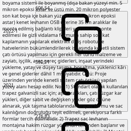
boyama sistemi ile boyanmış (dışa bakan yüzeyi min. 5
606,54
mikron epoksi astar ve üstü min. 20 mikron polyester
son kat boya içe bakan yüzeyi min. 5 mikron epoksi
astar) kenet levhanın OSB üzerine 35 cm aralıklar ile
monte edilmiş bağlantı klipsleri yardımı ile monte
2022-1
edilmesi ile gizli vidalama formuna sahip son kat
kaplamanın yapılarak elektrikli dikiş robotu ile
hatvelerinin bükümlendirilerek işbaşında kenetli sistem
çatı örtüsü yapılması için gerekli her türlü malzeme ve
zayiatı, işçilik, araç gereç giderleri, inşaat yerindeki
350,11
yükleme, yatay ve düşey taşıma, boşaltma, yüklenici kârı
ve genel giderler dâhil 1 m² fiyatıdır. Ölçü: Proje
üzerinden yerinde kenetli sistem çatı örtüsü yapılan
2021
yüzey alanı hesap edilir. Not: 1) Standart olarak kullanılan
trapez galvanizli sac için; aşık aralıkları, çatı rüzgar kar
yükleri, diğer sabit ve değişken yükler göz önüne
alınarak, yük taşıma tablolarından trapez formu ve sac
kalınlığının doğruluğu teyit edilmeli, gerekiyorsa farklı
276,83
formlar tercih edilmelidir. 2) Trapez sac levhanın
montajına hakim rüzgar yönünün tersinden başlanır ve