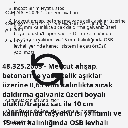
/
İnşaat Birim Fiyat Listesi
KGM ARGE 2026 1.Dönem Fiyatları
/
Mevcut ahşap, betonarme yada çelik aşıklar üzerine
KGM ARGE 2026 1.Dönem Fiyatları veri tabanına
0,65 mm kalınlıkta sıcak daldırma galvaniz üzeri
yüklendi.
boyalı oluklu/trapez sac ile 10 cm kalınlığında
taşyünü ısı yalıtımlı ve 15 mm kalınlığında OSB
2 hafta önce
levhalı yerinde kenetli sistem ile çatı örtüsü
yapılması
48.325.2003 - Mevcut ahşap,
betonarme yada çelik aşıklar
üzerine 0,65 mm kalınlıkta sıcak
daldırma galvaniz üzeri boyalı
Kültür Bakanlığı Analizleri
oluklu/trapez sac ile 10 cm
Kültür Bakanlığı Analizleri yayına alınmıştır..
kalınlığında taşyünü ısı yalıtımlı ve
15 mm kalınlığında OSB levhalı
3 hafta önce