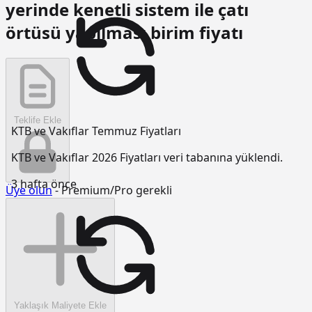
yerinde kenetli sistem ile çatı
örtüsü yapılması birim fiyatı
Teklife Ekle
KTB ve Vakıflar Temmuz Fiyatları
KTB ve Vakıflar 2026 Fiyatları veri tabanına yüklendi.
3 hafta önce
Üye olun
- Premium/Pro gerekli
Yaklaşık Maliyete Ekle