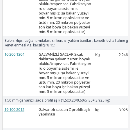
oluklu/trapez sac. Fabrikasyon
rulo boyama sistemi ile
boyanmış (Dışa bakan yüzeyi
Ücretli
min. 5 mikron epoksi astar ve
üstü min. 20 mikron polyester
son kat boya içe bakan yüzeyi
min. 5 mikron epoksi astar)
Bulon, klips, bağlantı vidaları, silikon, ısı yalıtım bantları, kenetli levha haline g
Ücretli
kenetlenmesi v.s. karşılığı % 15:
10.200.1304
GALVANİZLİ SACLAR Sıcak
Kg
2,246
daldırma galvaniz üzeri boyalı
oluklu/trapez sac. Fabrikasyon
rulo boyama sistemi ile
boyanmış (Dışa bakan yüzeyi
2026-Şubat
min. 5 mikron epoksi astar ve
üstü min. 20 mikron polyester
son kat boya içe bakan yüzeyi
min. 5 mikron epoksi astar)
1,50 mm galvanizli sac z profil aşık (1,5x0,20/0,60x7,85= 3,925 kg)
19.100.2012
Galvanizli sacdan Z profilli aşık
kg
3,925
yapılması
Ücretli