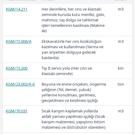
kalınlıkta sıcak daldırma galvaniz
KGM/14.211
Her derinlikte, her cins ve klastaki
m3
üzeri boyalı oluklu/trapez sac ile 10
zeminde kuruda kutu menfez, gido,
cm kalınlığında taşyünü ısı yalıtımlı
mahmuz, taş dolgu ve tahkimat
ve 15 mm kalınlığında OSB levhalı
işleri temellerinin kazılması (Makine
yerinde kenetli sistem ile çatı örtüsü
ile)
yapılması
KGM/15.006/A
Ekskavatörle her cins küskülüğün
m3
48.325.2004
Mevcut ahşap, betonarme yada
m2
kazılması ve kullanılması (Yarma ve
çelik aşıklar üzerine 0,65 mm
yan ariyetten dolguya gidecek
kalınlıkta sıcak daldırma galvaniz
kazılarda)
üzeri boyalı oluklu/trapez sac ile
kenetli sistem çatı örtüsü yapılması
KGM/15.200
Tip II servis yolu (Her cins ve
km
klastaki zeminde)
48.325.2005
Ahşap çatı üzerine 0,50 mm
m2
kalınlıkta boyalı oluklu/trapez sac ile
KGM/23.002/K-6
Boyuna ve enine önçekim, öngerme
ton
çatı örtüsü yapılması
çeliğinin (Tel, demet, çubuk)
yerlerine konulması, gerilmesi,
48.325.2006
Betonarme veya techizatlı hazır
m2
gevşetilmesi ve kesilmesi işçiliği
(hafif veya normal agrega ile) beton
plaklarla yapılmış mevcut çatı
KGM/70.031
Sıcak karışım kaplamalı yollarda
m3
döşemesi üzerine 0,50 mm kalınlıkta
asfalt yaması yapılması işçiliği (Sıcak
boyalı oluklu/trapez sac ile çatı
karışım malzemesi, yapıştırıcı bitüm
örtüsü yapılması
malzemesi ve distrübütör idareden)
48.325.2007
Çelik veya ön yapımlı betonarme
m2