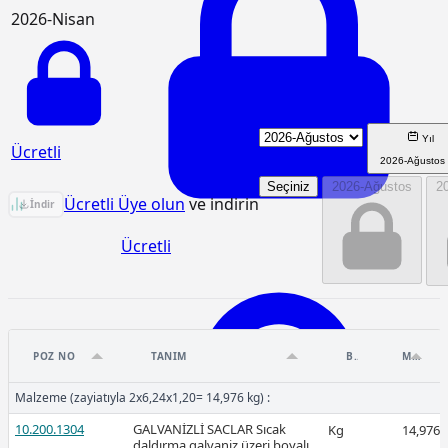
2026-Nisan
Yıl
Ücretli
2026-Ağustos
Seçiniz
2026-Ağustos
2
48.325.2003 Birim Fiyat Analizi
Ücretli Üye olun
ve indirin
İndir
Ücretli
POZ NO
TANIM
BIRIM
MIKTAR
2026-Mart
Malzeme (zayiatıyla 2x6,24x1,20= 14,976 kg) :
10.200.1304
GALVANİZLİ SACLAR Sıcak
Kg
14,976
daldırma galvaniz üzeri boyalı