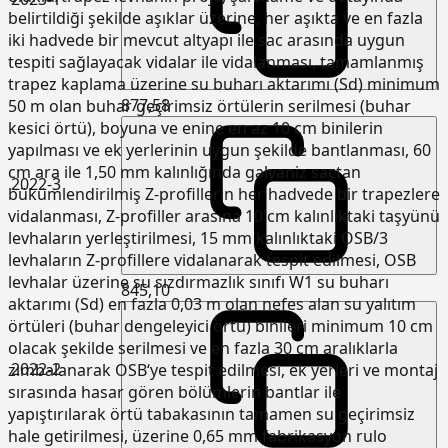
belirtildiği şekilde aşıklar üzerine, her aşıkta ve en fazla
iki hadvede bir mevcut altyapı ile sac arasında uygun
tespiti sağlayacak vidalar ile vidalanması, tamamlanmış
trapez kaplama üzerine su buharı aktarımı (Sd) minimum
877,58
50 m olan buhar geçirimsiz örtülerin serilmesi (buhar
kesici örtü), boyuna ve enine en az 10 cm binilerin
yapılması ve ek yerlerinin uygun şekilde bantlanması, 60
cm ara ile 1,50 mm kalınlığında galvaniz sactan
2022-3
bükümlendirilmiş Z-profillerin her hadvede bir trapezlere
vidalanması, Z-profiller arasına 10 cm kalınlıktaki taşyünü
levhaların yerleştirilmesi, 15 mm kalınlıktaki OSB/3
levhaların Z-profillere vidalanarak tespit edilmesi, OSB
levhalar üzerine su sızdırmazlık sınıfı W1 su buharı
845,10
aktarımı (Sd) en fazla 0,03 m olan nefes alan su yalıtım
örtüleri (buhar dengeleyici örtü) binileri minimum 10 cm
olacak şekilde serilmesi ve en fazla 30 cm aralıklarla
2022-2
zımbalanarak OSB‘ye tespit edilmesi, ek yerleri ve montaj
sırasında hasar gören bölümlerin bantlar ile
yapıştırılarak örtü tabakasının tamamen su geçirimsiz
hale getirilmesi, üzerine 0,65 mm fabrikasyon rulo