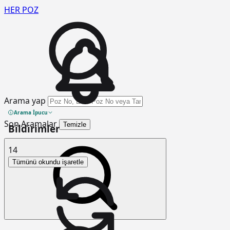
HER
POZ
Arama yap
Arama İpucu
Son Aramalar
Temizle
Bildirimler
14
Tümünü okundu işaretle