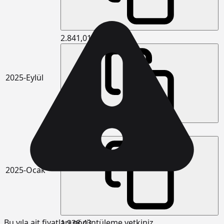
2.841,01
2025-Eylül
2.505,35
2025-Ocak
Bu yıla ait fiyatları görüntüleme yetkiniz
1.938,43