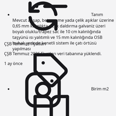
Tanım
Mevcut ahşap, betonarme yada çelik aşıklar üzerine
0,65 mm kalınlıkta sıcak daldırma galvaniz üzeri
boyalı oluklu/trapez sac ile 10 cm kalınlığında
taşyünü ısı yalıtımlı ve 15 mm kalınlığında OSB
levhalı yerinde kenetli sistem ile çatı örtüsü
ÇŞB Temmuz Fiyatları
yapılması
ÇŞB Temmuz 2026 Fiyatları veri tabanına yüklendi.
1 ay önce
Birim
m2