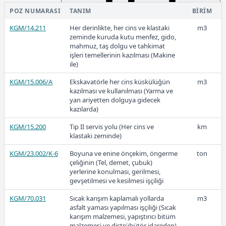
POZ NUMARASI
TANIM
BIRIM
77.110.1001
12,5 mm, kalınlığında tek yüzlü alçı
m2
duvar levhası ile tavanda ve
KGM/14.211
Her derinlikte, her cins ve klastaki
m3
duvarda tesisat gizlemesi yapılması
zeminde kuruda kutu menfez, gido,
mahmuz, taş dolgu ve tahkimat
846,08
işleri temellerinin kazılması (Makine
ile)
KGM/15.006/A
Ekskavatörle her cins küskülüğün
m3
2022-1
kazılması ve kullanılması (Yarma ve
yan ariyetten dolguya gidecek
kazılarda)
KGM/15.200
Tip II servis yolu (Her cins ve
km
klastaki zeminde)
472,09
KGM/23.002/K-6
Boyuna ve enine önçekim, öngerme
ton
çeliğinin (Tel, demet, çubuk)
yerlerine konulması, gerilmesi,
2021
gevşetilmesi ve kesilmesi işçiliği
KGM/70.031
Sıcak karışım kaplamalı yollarda
m3
asfalt yaması yapılması işçiliği (Sıcak
karışım malzemesi, yapıştırıcı bitüm
malzemesi ve distrübütör idareden)