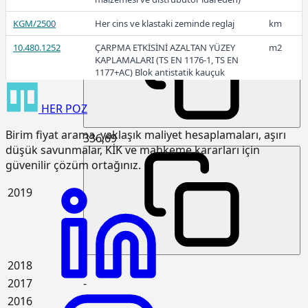
374,89
KGM/2500
Her cins ve klastaki zeminde reglaj
km
10.480.1252
ÇARPMA ETKİSİNİ AZALTAN YÜZEY
m2
KAPLAMALARI (TS EN 1176-1, TS EN
2020
1177+AC) Blok antistatik kauçuk
zemin kaplaması 3cm kalınlıkta
HER
POZ
15.120.1007
Makine ile patlayıcı madde
m3
kullanmadan sert kaya kazılması
Birim fiyat arama, yaklaşık maliyet hesaplamaları, aşırı
(Serbest kazı)
336,69
düşük savunmalar, KİK ve mahkeme kararları için
15.120.1101
Makine ile her derinlik ve her
m3
güvenilir çözüm ortağınız.
genişlikte yumuşak ve sert toprak
kazılması (Derin kazı)
2019
15.120.1102
Makine ile her derinlik ve her
m3
genişlikte yumuşak ve sert
küskülük kazılması (Derin kazı)
15.120.1107
Makine ile patlayıcı madde
m3
2018
-
kullanmadan her derinlik ve her
genişlikte sert kaya kazılması (Derin
2017
-
kazı)
2016
-