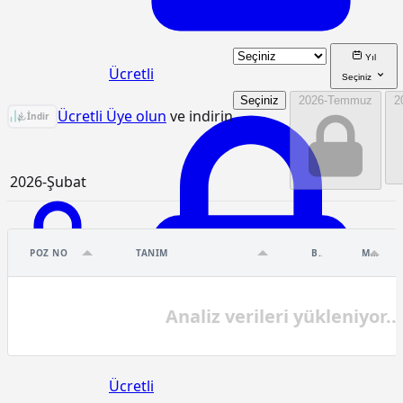
Yıl
Ücretli
Seçiniz
Seçiniz
2026-Temmuz
2
77.105.1001 Birim Fiyat Analizi
Ücretli Üye olun
ve indirin
İndir
2026-Şubat
POZ NO
TANIM
BIRIM
MIKTAR
Ücretli
Analiz verileri yükleniyor...
Ücretli