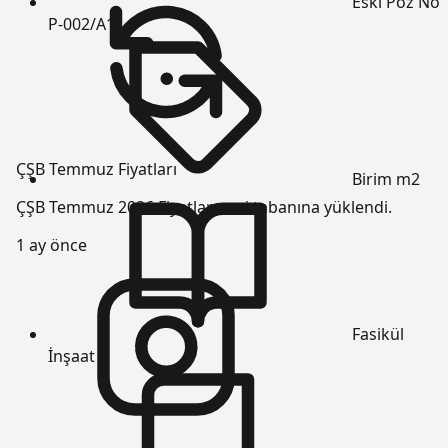
Eski Poz No
P-002/A1
ÇŞB Temmuz Fiyatları
Birim
m2
ÇŞB Temmuz 2026 Fiyatları veri tabanına yüklendi.
1 ay önce
Fasikül
İnşaat