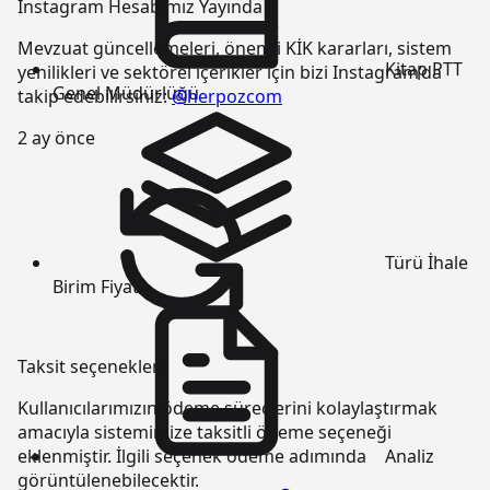
Instagram Hesabımız Yayında
Mevzuat güncellemeleri, önemli KİK kararları, sistem
Kitap
PTT
yenilikleri ve sektörel içerikler için bizi Instagram’da
Genel Müdürlüğü
takip edebilirsiniz:
@herpozcom
2 ay önce
Türü
İhale
Birim Fiyatı
Taksit seçenekleri
Kullanıcılarımızın ödeme süreçlerini kolaylaştırmak
amacıyla sistemimize taksitli ödeme seçeneği
Analiz
eklenmiştir. İlgili seçenek ödeme adımında
görüntülenebilecektir.