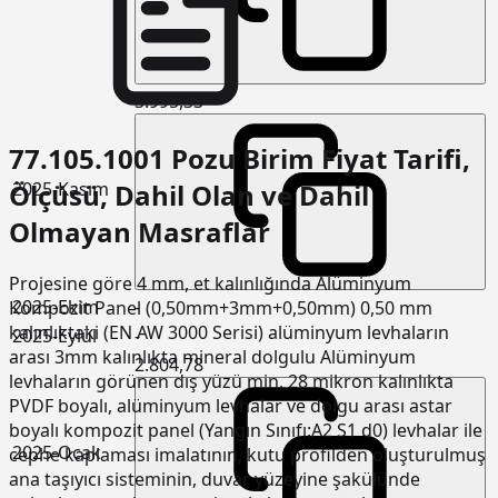
3.995,33
77.105.1001 Pozu Birim Fiyat Tarifi,
Ölçüsü, Dahil Olan ve Dahil
2025-Kasım
Olmayan Masraflar
Projesine göre 4 mm, et kalınlığında Alüminyum
2025-Ekim
-
Kompozit Panel (0,50mm+3mm+0,50mm) 0,50 mm
kalınlıktaki (EN AW 3000 Serisi) alüminyum levhaların
2025-Eylül
-
arası 3mm kalınlıkta mineral dolgulu Alüminyum
2.804,78
levhaların görünen dış yüzü min, 28 mikron kalınlıkta
PVDF boyalı, alüminyum levhalar ve dolgu arası astar
boyalı kompozit panel (Yangın Sınıfı:A2 S1 d0) levhalar ile
2025-Ocak
cephe kaplaması imalatının, kutu profilden oluşturulmuş
ana taşıyıcı sisteminin, duvar yüzeyine şakülünde