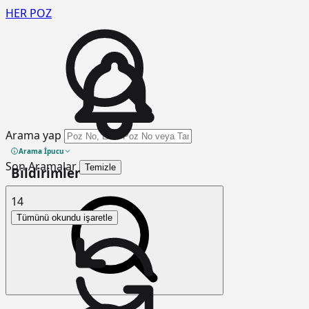
HER
POZ
Arama yap
Arama İpucu
Son Aramalar
Temizle
Bildirimler
14
Tümünü okundu işaretle