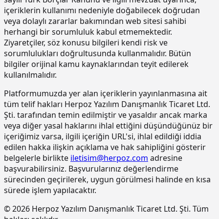
içeriklerin kullanımı nedeniyle doğabilecek doğrudan
15.190.1017
Epoksi esaslı zemin kaplamalar üzeri
m2
veya dolaylı zararlar bakımından web sitesi sahibi
poliüretan esaslı, UV dayanımlı,
renkli, elastik, mat görünümlü, iki
herhangi bir sorumluluk kabul etmemektedir.
bileşenli son kat kaplama
Ziyaretçiler, söz konusu bilgileri kendi risk ve
malzemesi ile kaplama yapılması
sorumlulukları doğrultusunda kullanmalıdır. Bütün
bilgiler orijinal kamu kaynaklarından teyit edilerek
15.220.1001
85 mm kalınlığında yatay delikli
m2
tuğla (190 x 85 x 190 mm) ile duvar
kullanılmalıdır.
yapılması
Platformumuzda yer alan içeriklerin yayınlanmasına ait
15.270.1009
Çimento esaslı tek bilesenli kristalize
m2
tüm telif hakları Herpoz Yazılım Danışmanlık Ticaret Ltd.
su yalıtım harcı ile 2 kat halinde
Şti. tarafından temin edilmiştir ve yasaldır ancak marka
toplam 1.5 mm kalınlıkta su yalıtımı
veya diğer yasal haklarını ihlal ettiğini düşündüğünüz bir
yapılması
içeriğimiz varsa, ilgili içeriğin URL'si, ihlal edildiği iddia
15.275.1102
200/250 kg kireç/çimento karışımı
m2
edilen hakka ilişkin açıklama ve hak sahipliğini gösterir
kaba ve ince harçla sıva yapılması (iç
belgelerle birlikte
iletisim@herpoz.com
adresine
cephe sıvası)
başvurabilirsiniz. Başvurularınız değerlendirme
15.275.1106
250 kg çimento dozlu harç ile kaba
m2
sürecinden geçirilerek, uygun görülmesi halinde en kısa
sıva yapılması
sürede işlem yapılacaktır.
15.275.1111
250/350 kg çimento dozlu kaba ve
m2
© 2026 Herpoz Yazılım Danışmanlık Ticaret Ltd. Şti. Tüm
ince harçla sıva yapılması (dış cephe