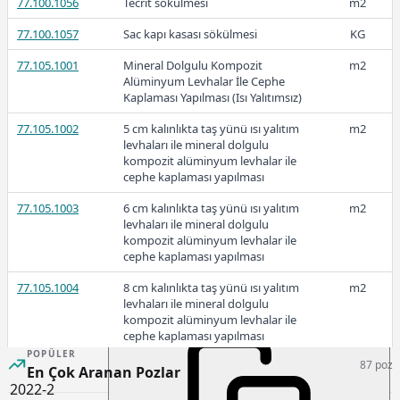
77.100.1056
Tecrit sökülmesi
m2
77.100.1057
Sac kapı kasası sökülmesi
KG
2023-1
77.105.1001
Mineral Dolgulu Kompozit
m2
Alüminyum Levhalar İle Cephe
Kaplaması Yapılması (Isı Yalıtımsız)
77.105.1002
5 cm kalınlıkta taş yünü ısı yalıtım
m2
levhaları ile mineral dolgulu
1.227,23
kompozit alüminyum levhalar ile
cephe kaplaması yapılması
77.105.1003
6 cm kalınlıkta taş yünü ısı yalıtım
m2
2022-3
levhaları ile mineral dolgulu
kompozit alüminyum levhalar ile
cephe kaplaması yapılması
77.105.1004
8 cm kalınlıkta taş yünü ısı yalıtım
m2
levhaları ile mineral dolgulu
1.194,15
kompozit alüminyum levhalar ile
cephe kaplaması yapılması
POPÜLER
87 poz
77.105.1005
Elektrostatik toz boyalı alüminyum
m2
En Çok Aranan Pozlar
levha (2 mm, kal,) ile cephe
2022-2
kaplaması yapılması