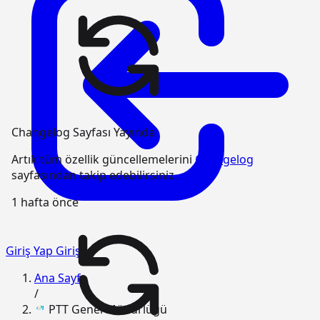
Changelog Sayfası Yayında
Artık tüm özellik güncellemelerini
Changelog
sayfasından takip edebilirsiniz.
1 hafta önce
Giriş Yap
Giriş
Ana Sayfa
/
PTT Genel Müdürlüğü