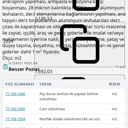
ankrajının yapılması, antipasla korozyona karşı
boyanması, 28 mikron kalınlıkta PVDF boyalı, alüminyum
levhaların, derz elemanlarına bağlantısının yapılması, ana
2.135,53
taşıyıcı derz boşluklarının alüminyum levhalardan derz
çıtası ile kapatılması ve silikonlanması, her türlü malzeme
ile zayiat, işçilik, araç ve gereç giderleri ile imalat ve/veya
malzemenin işyerine nakli, iş yerindeki yükleme, yatay ve
2024
düşey taşıma, boşaltma, montaj, müteahhit karı ve genel
giderler dahil 1 m² fiyatıdır,
Ölçü:
m2
İLIŞKILI POZLAR
11 poz
Benzer Pozlar
1.692,03
POZ NUMARASI
TANIM
BIRIM
2023-2
77.100.1046
Alçı duvar levhası ile yapılan bölme
m2
sökülmesi
77.100.1050
Cam sökülmesi
m2
77.100.1054
Mutfak dolabı sökülmesi (Alt ve üst)
m2
1.511,26