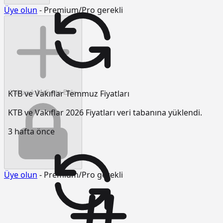
Üye olun
- Premium/Pro gerekli
KTB ve Vakıflar Temmuz Fiyatları
Yaklaşık Maliyete Ekle
KTB ve Vakıflar 2026 Fiyatları veri tabanına yüklendi.
3 hafta önce
Üye olun
- Premium/Pro gerekli