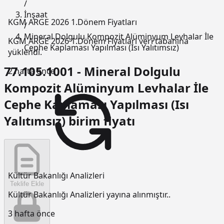
/
İnşaat
KGM ARGE 2026 1.Dönem Fiyatları
/
Mineral Dolgulu Kompozit Alüminyum Levhalar İle
KGM ARGE 2026 1.Dönem Fiyatları veri tabanına
Cephe Kaplaması Yapılması (Isı Yalıtımsız)
yüklendi.
77.105.1001 - Mineral Dolgulu
2 hafta önce
Kompozit Alüminyum Levhalar İle
Cephe Kaplaması Yapılması (Isı
Yalıtımsız) birim fiyatı
Kültür Bakanlığı Analizleri
Teklife Ekle
Kültür Bakanlığı Analizleri yayına alınmıştır..
3 hafta önce