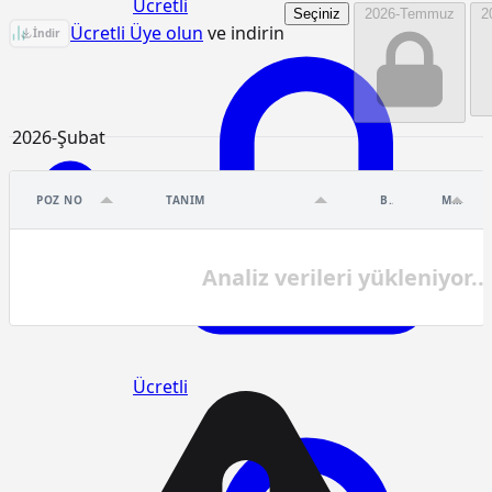
Ücretli
Seçiniz
2026-Temmuz
2
77.145.1003 Birim Fiyat Analizi
Ücretli Üye olun
ve indirin
İndir
2026-Şubat
POZ NO
TANIM
BIRIM
MIKTAR
Analiz verileri yükleniyor...
Ücretli
Ücretli