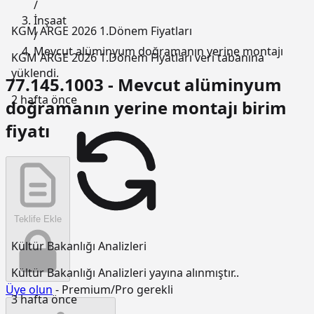
/
İnşaat
KGM ARGE 2026 1.Dönem Fiyatları
/
Mevcut alüminyum doğramanın yerine montajı
KGM ARGE 2026 1.Dönem Fiyatları veri tabanına
yüklendi.
77.145.1003 - Mevcut alüminyum
2 hafta önce
doğramanın yerine montajı birim
fiyatı
Teklife Ekle
Kültür Bakanlığı Analizleri
Kültür Bakanlığı Analizleri yayına alınmıştır..
Üye olun
- Premium/Pro gerekli
3 hafta önce