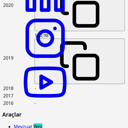
15.120.1107
Makine ile patlayıcı madde
m3
2020
kullanmadan her derinlik ve her
genişlikte sert kaya kazılması (Derin
kazı)
15.125.1006
Çakıl temin edilerek, drenaj
m3
yapılması
120,98
15.150.1005
Beton santralinde üretilen veya
m3
satın alınan ve beton pompasıyla
basılan, C 25/30 basınç dayanım
2019
sınıfında, gri renkte, normal hazır
beton dökülmesi (beton nakli dahil)
15.150.1006
Beton santralinde üretilen veya
m3
satın alınan ve beton pompasıyla
basılan, C 30/37 basınç dayanım
2018
-
sınıfında, gri renkte, normal hazır
beton dökülmesi (beton nakli dahil)
2017
-
2016
-
15.165.1001
Her türlü profil demirlerin münferit
ton
veya birleşik olarak hazırlanması ve
Araçlar
yerine tespit edilmesi (aşık olarak
yapılan mertekler, hurdi döşemeler,
mütemadi kirişler, basit olarak
Mevzuat
Yeni