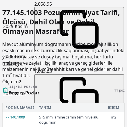
2.058,95
77.145.1003 Pozu Birim Fiyat Tarifi,
Ölçüsü, Dahil Olan ve Dahil
2025-Kasım
Olmayan Masraflar
Mevcut alüminyum doğramanın yerine montajı silikon
esaslı macun ile sızdırmazlık sağlanması, inşaat yerindeki
2025-Ekim
-
yükleme, yatay ve düşey taşıma, boşaltma, her türlü
malzeme ve zayiatı, işçilik, araç ve gereç giderleri ile
2025-Eylül
-
malzemenin nakli, müteahhit karı ve genel giderler dahil
1.685,03
1 m² fiyatıdır,
Ölçü:
m2
İLIŞKILI POZLAR
11 poz
Benzer Pozlar
2025-Ocak
POZ NUMARASI
TANIM
BIRIM
77.140.1009
5+5 mm lamine camın temini ve alü,
m2
doğr, mon,
1.275,60