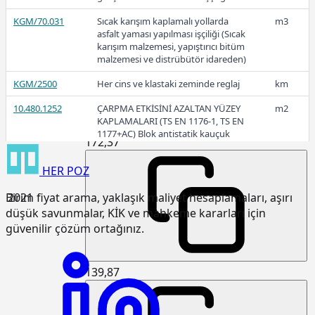
263,75
KGM/70.031
Sıcak karışım kaplamalı yollarda
m3
asfalt yaması yapılması işçiliği (Sıcak
karışım malzemesi, yapıştırıcı bitüm
malzemesi ve distrübütör idareden)
2022-1
KGM/2500
Her cins ve klastaki zeminde reglaj
km
10.480.1252
ÇARPMA ETKİSİNİ AZALTAN YÜZEY
m2
KAPLAMALARI (TS EN 1176-1, TS EN
1177+AC) Blok antistatik kauçuk
172,37
zemin kaplaması 3cm kalınlıkta
HER
POZ
15.120.1007
Makine ile patlayıcı madde
m3
kullanmadan sert kaya kazılması
2021
Birim fiyat arama, yaklaşık maliyet hesaplamaları, aşırı
(Serbest kazı)
düşük savunmalar, KİK ve mahkeme kararları için
15.120.1101
Makine ile her derinlik ve her
m3
güvenilir çözüm ortağınız.
genişlikte yumuşak ve sert toprak
kazılması (Derin kazı)
139,87
15.120.1102
Makine ile her derinlik ve her
m3
genişlikte yumuşak ve sert
küskülük kazılması (Derin kazı)