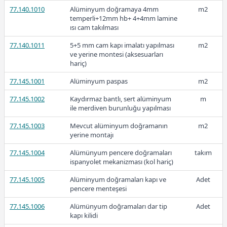
77.140.1010
Alüminyum doğramaya 4mm
m2
temperli+12mm hb+ 4+4mm lamine
ısı cam takılması
2024
77.140.1011
5+5 mm cam kapı imalatı yapılması
m2
ve yerine montesi (aksesuarları
hariç)
77.145.1001
Alüminyum paspas
m2
781,34
77.145.1002
Kaydırmaz bantlı, sert alüminyum
m
ile merdiven burunluğu yapılması
77.145.1003
Mevcut alüminyum doğramanın
m2
2023-2
yerine montajı
77.145.1004
Alümünyum pencere doğramaları
takım
ispanyolet mekanizması (kol hariç)
77.145.1005
Alüminyum doğramaları kapı ve
Adet
507,81
pencere menteşesi
77.145.1006
Alümünyum doğramaları dar tip
Adet
kapı kilidi
2023-1