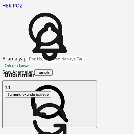
HER
POZ
Arama yap
Arama İpucu
Son Aramalar
Temizle
Bildirimler
14
Tümünü okundu işaretle