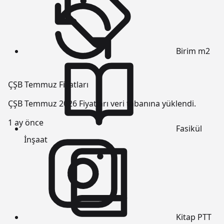
Birim
m2
ÇŞB Temmuz Fiyatları
ÇŞB Temmuz 2026 Fiyatları veri tabanına yüklendi.
1 ay önce
Fasikül
İnşaat
Kitap
PTT