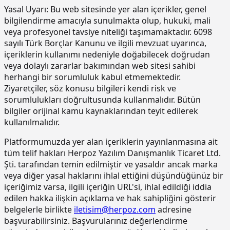
betonda)
Yasal Uyarı:
Bu web sitesinde yer alan içerikler, genel
15.190.1003
Kuvars-Korund agregalı (gri) yüzey
m2
bilgilendirme amacıyla sunulmakta olup, hukuki, mali
sertleştirici ve kür uygulaması (taze
veya profesyonel tavsiye niteliği taşımamaktadır. 6098
betonda)
sayılı Türk Borçlar Kanunu ve ilgili mevzuat uyarınca,
içeriklerin kullanımı nedeniyle doğabilecek doğrudan
15.190.1017
Epoksi esaslı zemin kaplamalar üzeri
m2
veya dolaylı zararlar bakımından web sitesi sahibi
poliüretan esaslı, UV dayanımlı,
renkli, elastik, mat görünümlü, iki
herhangi bir sorumluluk kabul etmemektedir.
bileşenli son kat kaplama
Ziyaretçiler, söz konusu bilgileri kendi risk ve
malzemesi ile kaplama yapılması
sorumlulukları doğrultusunda kullanmalıdır. Bütün
bilgiler orijinal kamu kaynaklarından teyit edilerek
15.220.1001
85 mm kalınlığında yatay delikli
m2
tuğla (190 x 85 x 190 mm) ile duvar
kullanılmalıdır.
yapılması
Platformumuzda yer alan içeriklerin yayınlanmasına ait
15.270.1009
Çimento esaslı tek bilesenli kristalize
m2
tüm telif hakları Herpoz Yazılım Danışmanlık Ticaret Ltd.
su yalıtım harcı ile 2 kat halinde
Şti. tarafından temin edilmiştir ve yasaldır ancak marka
toplam 1.5 mm kalınlıkta su yalıtımı
veya diğer yasal haklarını ihlal ettiğini düşündüğünüz bir
yapılması
içeriğimiz varsa, ilgili içeriğin URL'si, ihlal edildiği iddia
15.275.1102
200/250 kg kireç/çimento karışımı
m2
edilen hakka ilişkin açıklama ve hak sahipliğini gösterir
kaba ve ince harçla sıva yapılması (iç
belgelerle birlikte
iletisim@herpoz.com
adresine
cephe sıvası)
başvurabilirsiniz. Başvurularınız değerlendirme
15.275.1106
250 kg çimento dozlu harç ile kaba
m2