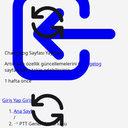
Changelog Sayfası Yayında
Artık tüm özellik güncellemelerini
Changelog
sayfasından takip edebilirsiniz.
1 hafta önce
Giriş Yap
Giriş
Ana Sayfa
/
PTT Genel Müdürlüğü