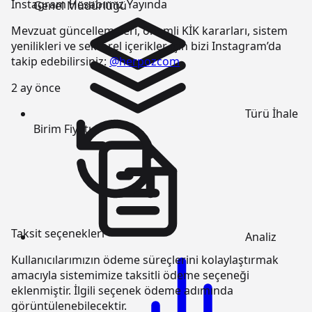
Instagram Hesabımız Yayında
Genel Müdürlüğü
Mevzuat güncellemeleri, önemli KİK kararları, sistem
yenilikleri ve sektörel içerikler için bizi Instagram’da
takip edebilirsiniz:
@herpozcom
2 ay önce
Türü
İhale
Birim Fiyatı
Taksit seçenekleri
Analiz
Kullanıcılarımızın ödeme süreçlerini kolaylaştırmak
amacıyla sistemimize taksitli ödeme seçeneği
eklenmiştir. İlgili seçenek ödeme adımında
görüntülenebilecektir.