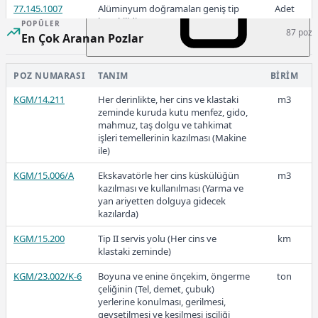
77.145.1007
Alüminyum doğramaları geniş tip
Adet
kapı kilidi
POPÜLER
87 poz
En Çok Aranan Pozlar
77.145.1008
Alüminyum doğramaları kapı kolu
Adet
ve aynaları
342,73
POZ NUMARASI
TANIM
BIRIM
KGM/14.211
Her derinlikte, her cins ve klastaki
m3
zeminde kuruda kutu menfez, gido,
2022-3
mahmuz, taş dolgu ve tahkimat
işleri temellerinin kazılması (Makine
ile)
KGM/15.006/A
Ekskavatörle her cins küskülüğün
m3
kazılması ve kullanılması (Yarma ve
275,23
yan ariyetten dolguya gidecek
kazılarda)
KGM/15.200
Tip II servis yolu (Her cins ve
km
klastaki zeminde)
2022-2
KGM/23.002/K-6
Boyuna ve enine önçekim, öngerme
ton
çeliğinin (Tel, demet, çubuk)
yerlerine konulması, gerilmesi,
gevşetilmesi ve kesilmesi işçiliği